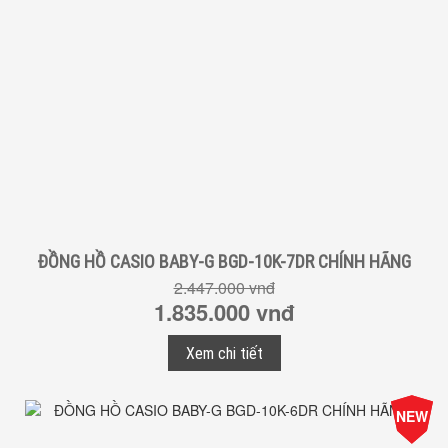
ĐỒNG HỒ CASIO BABY-G BGD-10K-7DR CHÍNH HÃNG
2.447.000 vnđ
1.835.000 vnđ
Xem chi tiết
-25%
NEW
Giá