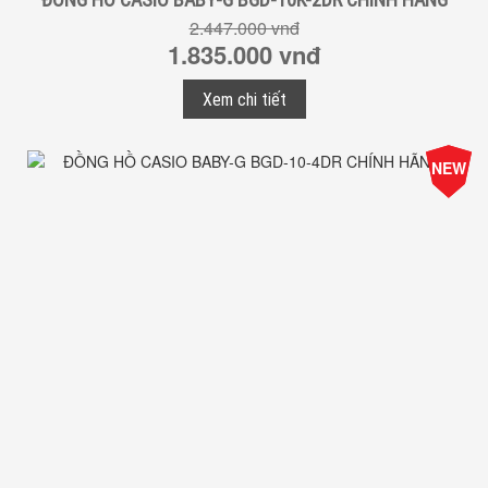
2.447.000 vnđ
1.835.000 vnđ
Xem chi tiết
-25%
NEW
Giá