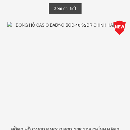
Xem chi tiết
-25%
NEW
Giá
ĐỒNG HỒ CASIO BABY-G BGD-10K-2DR CHÍNH HÃNG