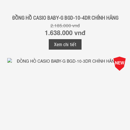
ĐỒNG HỒ CASIO BABY-G BGD-10-4DR CHÍNH HÃNG
2.185.000 vnđ
1.638.000 vnđ
Xem chi tiết
-25%
NEW
Giá