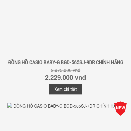
ĐỒNG HỒ CASIO BABY-G BGD-565SJ-9DR CHÍNH HÃNG
2.973.000 vnđ
2.229.000 vnđ
Xem chi tiết
-25%
NEW
Giá