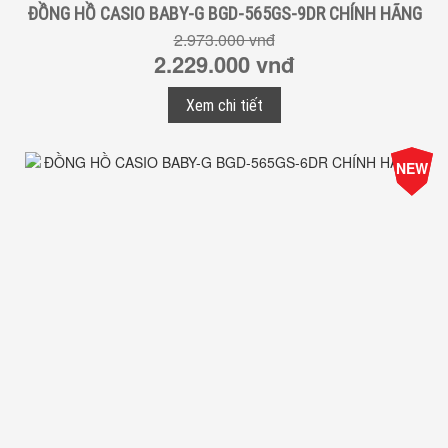
ĐỒNG HỒ CASIO BABY-G BGD-565GS-9DR CHÍNH HÃNG
2.973.000 vnđ
2.229.000 vnđ
Xem chi tiết
-25%
NEW
Giá