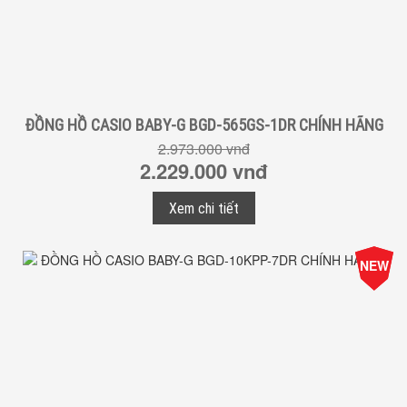
ĐỒNG HỒ CASIO BABY-G BGD-565GS-1DR CHÍNH HÃNG
2.973.000 vnđ
2.229.000 vnđ
Xem chi tiết
-25%
NEW
Giá