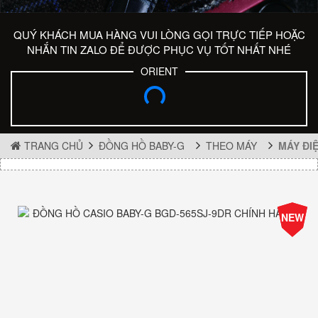
QUÝ KHÁCH MUA HÀNG VUI LÒNG GỌI TRỰC TIẾP HOẶC
NHẮN TIN ZALO ĐỂ ĐƯỢC PHỤC VỤ TỐT NHẤT NHÉ
ORIENT
TRANG CHỦ
ĐỒNG HỒ BABY-G
THEO MÁY
MÁY ĐI
-25%
NEW
Giá