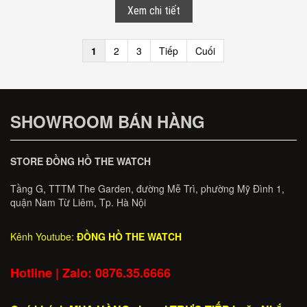
Xem chi tiết
1
2
3
Tiếp
Cuối
SHOWROOM BÁN HÀNG
STORE ĐỒNG HỒ THE WATCH
Tầng G, TTTM The Garden, đường Mễ Trì, phường Mỹ Đình 1,
quận Nam Từ Liêm, Tp. Hà Nội
Kênh Youtube:
ĐỒNG HỒ THE WATCH
Hotline | Zalo: 0876.35.6666