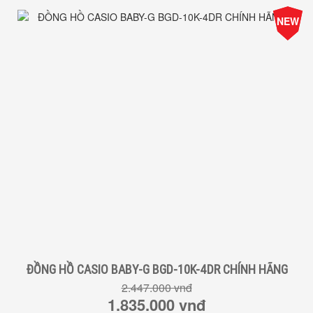
-25%
NEW
Giá
ĐỒNG HỒ CASIO BABY-G BGD-10K-4DR CHÍNH HÃNG
2.447.000 vnđ
1.835.000 vnđ