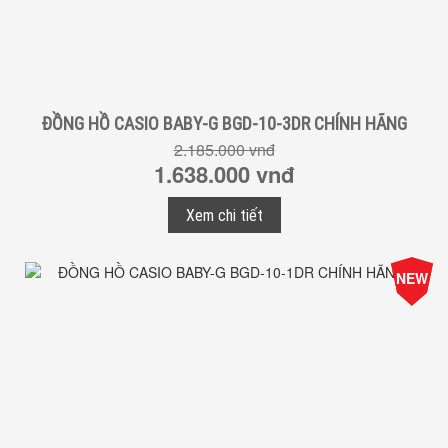
ĐỒNG HỒ CASIO BABY-G BGD-10-3DR CHÍNH HÃNG
2.185.000 vnđ
1.638.000 vnđ
Xem chi tiết
-25%
NEW
Giá