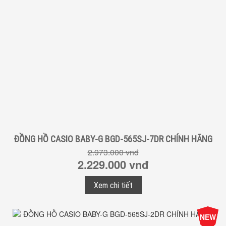
ĐỒNG HỒ CASIO BABY-G BGD-565SJ-7DR CHÍNH HÃNG
2.973.000 vnđ
2.229.000 vnđ
Xem chi tiết
-25%
NEW
Giá