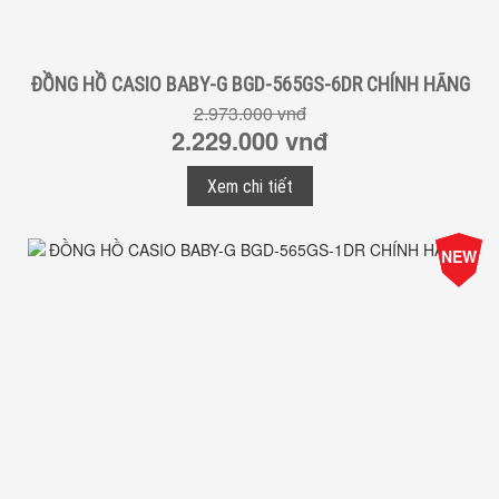
ĐỒNG HỒ CASIO BABY-G BGD-565GS-6DR CHÍNH HÃNG
2.973.000 vnđ
2.229.000 vnđ
Xem chi tiết
-25%
NEW
Giá