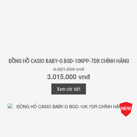
ĐỒNG HỒ CASIO BABY-G BGD-10KPP-7DR CHÍNH HÃNG
4.021.000 vnđ
3.015.000 vnđ
Xem chi tiết
-25%
NEW
Giá