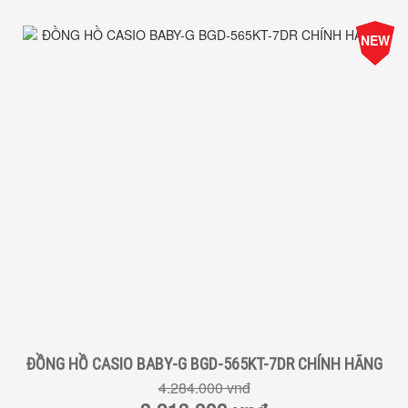
-25%
NEW
Giá
ĐỒNG HỒ CASIO BABY-G BGD-565KT-7DR CHÍNH HÃNG
4.284.000 vnđ