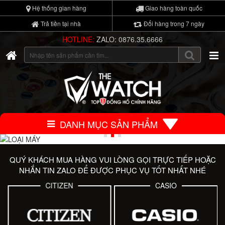
Hệ thống gian hàng
Giao hàng toàn quốc
Trả tiền tại nhà
Đổi hàng trong 7 ngày
HOTLINE:
ZALO: 0876.35.6666
DANH MỤC SẢN PHẨM
QUÝ KHÁCH MUA HÀNG VUI LÒNG GỌI TRỰC TIẾP HOẶC
NHẮN TIN ZALO ĐỂ ĐƯỢC PHỤC VỤ TỐT NHẤT NHÉ
CITIZEN
CASIO