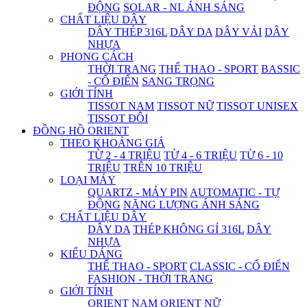
ĐỘNG
SOLAR - NL ÁNH SÁNG
CHẤT LIỆU DÂY
DÂY THÉP 316L
DÂY DA
DÂY VẢI
DÂY
NHỰA
PHONG CÁCH
THỜI TRANG
THỂ THAO - SPORT
BASSIC
- CỔ ĐIỂN
SANG TRỌNG
GIỚI TÍNH
TISSOT NAM
TISSOT NỮ
TISSOT UNISEX
TISSOT ĐÔI
ĐỒNG HỒ ORIENT
THEO KHOẢNG GIÁ
TỪ 2 - 4 TRIỆU
TỪ 4 - 6 TRIỆU
TỪ 6 - 10
TRIỆU
TRÊN 10 TRIỆU
LOẠI MÁY
QUARTZ - MÁY PIN
AUTOMATIC - TỰ
ĐỘNG
NĂNG LƯỢNG ÁNH SÁNG
CHẤT LIỆU DÂY
DÂY DA
THÉP KHÔNG GỈ 316L
DÂY
NHỰA
KIỂU DÁNG
THỂ THAO - SPORT
CLASSIC - CỔ ĐIỂN
FASHION - THỜI TRANG
GIỚI TÍNH
ORIENT NAM
ORIENT NỮ