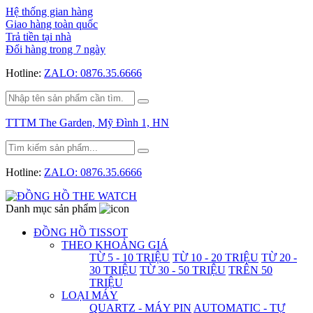
Hệ thống gian hàng
Giao hàng toàn quốc
Trả tiền tại nhà
Đổi hàng trong 7 ngày
Hotline:
ZALO: 0876.35.6666
TTTM The Garden, Mỹ Đình 1, HN
Hotline:
ZALO: 0876.35.6666
Danh mục sản phẩm
ĐỒNG HỒ TISSOT
THEO KHOẢNG GIÁ
TỪ 5 - 10 TRIỆU
TỪ 10 - 20 TRIỆU
TỪ 20 -
30 TRIỆU
TỪ 30 - 50 TRIỆU
TRÊN 50
TRIỆU
LOẠI MÁY
QUARTZ - MÁY PIN
AUTOMATIC - TỰ