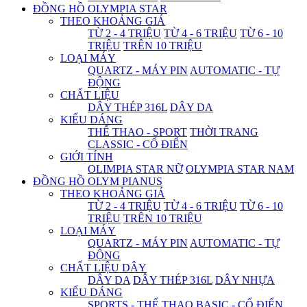
ĐỒNG HỒ OLYMPIA STAR
THEO KHOẢNG GIÁ
TỪ 2 - 4 TRIỆU
TỪ 4 - 6 TRIỆU
TỪ 6 - 10
TRIỆU
TRÊN 10 TRIỆU
LOẠI MÁY
QUARTZ - MÁY PIN
AUTOMATIC - TỰ
ĐỘNG
CHẤT LIỆU
DÂY THÉP 316L
DÂY DA
KIỂU DÁNG
THỂ THAO - SPORT
THỜI TRANG
CLASSIC - CỔ ĐIỂN
GIỚI TÍNH
OLIMPIA STAR NỮ
OLYMPIA STAR NAM
ĐỒNG HỒ OLYM PIANUS
THEO KHOẢNG GIÁ
TỪ 2 - 4 TRIỆU
TỪ 4 - 6 TRIỆU
TỪ 6 - 10
TRIỆU
TRÊN 10 TRIỆU
LOẠI MÁY
QUARTZ - MÁY PIN
AUTOMATIC - TỰ
ĐỘNG
CHẤT LIỆU DÂY
DÂY DA
DÂY THÉP 316L
DÂY NHỰA
KIỂU DÁNG
SPORTS - THỂ THAO
BASIC - CỔ ĐIỂN