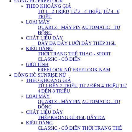
ĐỒNG HỒ FREELOOK
THEO KHOẢNG GIÁ
TỪ 1 - 2 TRIỆU
TỪ 2 - 4 TRIỆU
TỪ 4 - 6
TRIỆU
LOẠI MÁY
QUARTZ - MÁY PIN
AUTOMATIC - TỰ
ĐỘNG
CHẤT LIỆU DÂY
DÂY DA
DÂY LƯỚI
DÂY THÉP 316L
KIỂU DÁNG
THỜI TRANG
THỂ THAO - SPORT
CLASSIC - CỔ ĐIỂN
GIỚI TÍNH
FREELOOK NỮ
FREELOOK NAM
ĐỒNG HỒ SUNRISE NỮ
THEO KHOẢNG GIÁ
TỪ 1 ĐẾN 2 TRIỆU
TỪ 2 ĐẾN 4 TRIỆU
TỪ
4 ĐẾN 8 TRIỆU
LOẠI MÁY
QUARTZ - MÁY PIN
AUTOMATIC - TỰ
ĐỘNG
CHẤT LIỆU DÂY
THÉP KHÔNG GỈ 316L
DÂY DA
KIỂU DÁNG
CLASSIC - CỔ ĐIỂN
THỜI TRANG
THỂ