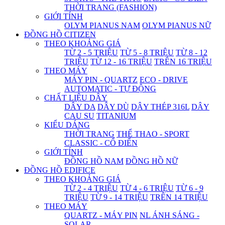
THỜI TRANG (FASHION)
GIỚI TÍNH
OLYM PIANUS NAM
OLYM PIANUS NỮ
ĐỒNG HỒ CITIZEN
THEO KHOẢNG GIÁ
TỪ 2 - 5 TRIỆU
TỪ 5 - 8 TRIỆU
TỪ 8 - 12
TRIỆU
TỪ 12 - 16 TRIỆU
TRÊN 16 TRIỆU
THEO MÁY
MÁY PIN - QUARTZ
ECO - DRIVE
AUTOMATIC - TỰ ĐỘNG
CHẤT LIỆU DÂY
DÂY DA
DÂY DÙ
DÂY THÉP 316L
DÂY
CAU SU
TITANIUM
KIỂU DÁNG
THỜI TRANG
THỂ THAO - SPORT
CLASSIC - CỔ ĐIỂN
GIỚI TÍNH
ĐỒNG HỒ NAM
ĐỒNG HỒ NỮ
ĐỒNG HỒ EDIFICE
THEO KHOẢNG GIÁ
TỪ 2 - 4 TRIỆU
TỪ 4 - 6 TRIỆU
TỪ 6 - 9
TRIỆU
TỪ 9 - 14 TRIỆU
TRÊN 14 TRIỆU
THEO MÁY
QUARTZ - MÁY PIN
NL ÁNH SÁNG -
SOLAR