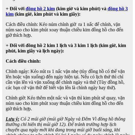
+ Đối với
đồng hồ 2 kim
(kim giờ và kim phút) và
đồng hồ 3
kim
(kim giờ, kim phút và kim giây):
Cách điều chỉnh: Kéo núm chỉnh giờ ra 1 nấc để chỉnh, vặn
núm sao cho kim phút xoay thuận chiều kim đồng hồ cho đến
giờ thích hợp.
+ Đối với đồng hồ 2 kim 1 lịch và 3 kim 1 lịch (kim giờ, kim
phút, kim giây và lịch ngày):
Cách điều chỉnh:
Chỉnh ngày: Kéo nút ra 1 nấc vặn nhẹ (tùy đồng hồ có thể vặn
lên hoặc vặn xuống) đến ngày hiện tại. Nếu có lịch thứ thì chỉ
cần vặn lên và vặn xuống để chỉnh ngày và thứ (Tùy đồng hồ,
các bạn cứ vặn thử để biết vặn lên là chỉnh ngày hay thứ).
Chỉnh giờ: Kéo thêm một nấc và vặn thì kim phút sẽ quay, vặn
núm sao cho kim phút xoay thuận chiều kim đồng hồ cho đến
giờ thích hợp.
Lưu ý:
Có 2 múi giờ (múi giờ Ngày và Đêm Vì đồng hồ thông
thường chỉ hiển thị múi giờ 12). Để tránh trường hợp lịch
chuyển qua ngày mới khi đang trong múi giờ buổi sáng, khi