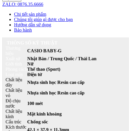
ZALO: 0876.35.6666
Chi tiết sản phẩm
Chúng tôi giúp gì được cho bạn
Hướng dẫn sử dụng
Bảo hành
THÔNG SỐ KỸ THUẬT
Thương
CASIO BABY-G
hiệu
Xuất sứ
Nhật Bản / Trung Quốc / Thái Lan
Giới tính
Nữ
Phong cách
Thể thao (Sport)
Loại máy
Điện tử
Chất liệu
Nhựa sinh học Resin cao cấp
dây
Chất liệu
Nhựa sinh học Resin cao cấp
vỏ
Độ chịu
100 mét
nước
Chất liệu
Mặt kính khoáng
kính
Cấu trúc
Chống sốc
Kích thước
42.1 × 37.9 × 11.3mm