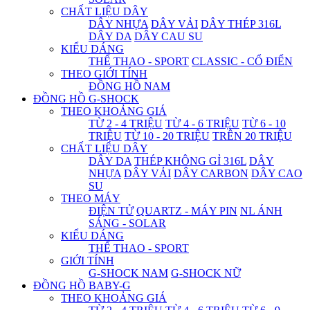
CHẤT LIỆU DÂY
DÂY NHỰA
DÂY VẢI
DÂY THÉP 316L
DÂY DA
DÂY CAU SU
KIỂU DÁNG
THỂ THAO - SPORT
CLASSIC - CỔ ĐIỂN
THEO GIỚI TÍNH
ĐỒNG HỒ NAM
ĐỒNG HỒ G-SHOCK
THEO KHOẢNG GIÁ
TỪ 2 - 4 TRIỆU
TỪ 4 - 6 TRIỆU
TỪ 6 - 10
TRIỆU
TỪ 10 - 20 TRIỆU
TRÊN 20 TRIỆU
CHẤT LIỆU DÂY
DÂY DA
THÉP KHÔNG GỈ 316L
DÂY
NHỰA
DÂY VẢI
DÂY CARBON
DÂY CAO
SU
THEO MÁY
ĐIỆN TỬ
QUARTZ - MÁY PIN
NL ÁNH
SÁNG - SOLAR
KIỂU DÁNG
THỂ THAO - SPORT
GIỚI TÍNH
G-SHOCK NAM
G-SHOCK NỮ
ĐỒNG HỒ BABY-G
THEO KHOẢNG GIÁ