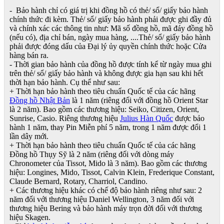
- Bảo hành chỉ có giá trị khi đồng hồ có thẻ/ sổ/ giấy bảo hành
chính thức đi kèm. Thẻ/ sổ/ giấy bảo hành phải được ghi đầy đủ
và chính xác các thông tin như: Mã số đồng hồ, mã đáy đồng hồ
(nếu có), địa chỉ bán, ngày mua hàng, ....Thẻ/ sổ/ giấy bảo hành
phải được đóng dấu của Đại lý ủy quyền chính thức hoặc Cửa
hàng bán ra.
- Thời gian bảo hành của đồng hồ được tính kể từ ngày mua ghi
trên thẻ/ sổ/ giấy bảo hành và không được gia hạn sau khi hết
thời hạn bảo hành. Cụ thể như sau:
+ Thời hạn bảo hành theo tiêu chuẩn Quốc tế của các hãng
Đồng hồ Nhật Bản
là 1 năm (riêng đối với đồng hồ Orient Star
là 2 năm). Bao gồm các thương hiệu: Seiko, Citizen, Orient,
Sunrise, Casio. Riêng thương hiệu
Julius Hàn Quốc
được bảo
hành 1 năm, thay Pin Miễn phí 5 năm, trong 1 năm được đổi 1
lần dây mới.
+ Thời hạn bảo hành theo tiêu chuẩn Quốc tế của các hãng
Đồng hồ Thụy Sỹ là 2 năm (riêng đối với dòng máy
Chronometer của Tissot, Mido là 3 năm). Bao gồm các thương
hiệu: Longines, Mido, Tissot, Calvin Klein, Frederique Constant,
Claude Bernard, Rotary, Charriol, Candino.
+ Các thương hiệu khác có chế độ bảo hành riêng như sau: 2
năm đối với thương hiệu Daniel Wellington, 3 năm đối với
thương hiệu Bering và bảo hành máy trọn đời đối với thương
hiệu Skagen.