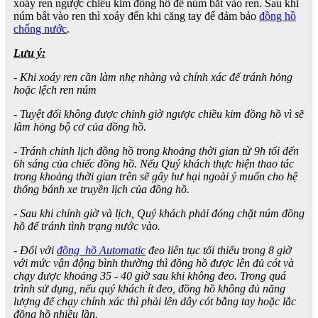
xoáy ren ngược chiều kim đồng hồ để núm bắt vào ren. Sau khi
núm bắt vào ren thì xoáy đến khi căng tay để đảm bảo
đồng hồ
chống nước
.
Lưu ý:
- Khi xoáy ren cần làm nhẹ nhàng và chính xác để tránh hỏng
hoặc lệch ren núm
- Tuyệt đối không được chỉnh giờ ngược chiều kim đồng hồ vì sẽ
làm hỏng bộ cơ của đồng hồ.
- Tránh chỉnh lịch đồng hồ trong khoảng thời gian từ 9h tối đến
6h sáng của chiếc đồng hồ. Nếu Quý khách thực hiện thao tác
trong khoảng thời gian trên sẽ gây hư hại ngoài ý muốn cho hệ
thống bánh xe truyền lịch của đồng hồ.
- Sau khi chỉnh giờ và lịch, Quý khách phải đóng chặt núm đồng
hồ để tránh tình trạng nước vào.
- Đối với
đồng hồ Automatic
đeo liên tục tối thiểu trong 8 giờ
với mức vận động bình thường thì đồng hồ được lên đủ cót và
chạy được khoảng 35 - 40 giờ sau khi không đeo. Trong quá
trình sử dụng, nếu quý khách ít đeo, đồng hồ không đủ năng
lượng để chạy chính xác thì phải lên dây cót bằng tay hoặc lắc
đồng hồ nhiều lần.