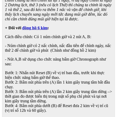
chỉnh chúng ta nên chỉnh lùi lại 1 ngày, ví dụ ngày chỉnh là ngày
2 Dương lịch, thứ 3 (nếu có lịch Thứ) thì chúng ta chỉnh là ngày
1 và thứ 2, sau đó kéo ra thêm 1 nấc và vặn để chỉnh giờ, khi
thấy lịch chuyển sang ngày mới tức đang múi giờ đêm, lúc đó
chỉ cần chỉnh đúng múi giờ hiện tại là được.
+ Đối với
đồng hồ 6 kim
:
Cách điều chỉnh: Có 1 núm chỉnh giờ và 2 nút A, B:
- Núm chỉnh giờ có 2 nấc chỉnh, nấc đầu tiên để chỉnh ngày, nấc
thứ 2 để chỉnh giờ và phút (Chỉnh như đồng hồ 2 kim)
- Nút A,B sử dụng cho chức năng bấm giờ Chronograph như
sau:
Bước 1: Nhấn nút Reset (B) về vị trí ban đầu, trước khi thực
hiện chức năng bấm giờ thể thao.
Bước 2: Bấm nút phía trên (A) lần 1 kim giây trung tâm bắt đầu
chạy.
Bước 3: Bấm nút phía trên (A) lần 2 kim giây trung tâm dừng –>
thời gian đo được hiển thị trong mặt số phụ chỉ phút và tại nơi
kim giây trung tâm dừng.
Bước 4: Bấm nút phía dưới (B) để Reset đưa 2 kim về vị trí cũ
(vị trí số 12h và 60 giây).