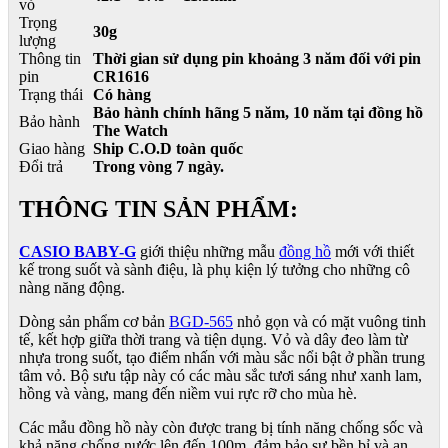
vỏ
Trọng
30g
lượng
Thông tin
Thời gian sử dụng pin khoảng 3 năm đối với pin
pin
CR1616
Trạng thái
Có hàng
Bảo hành chính hãng 5 năm, 10 năm tại đồng hồ
Bảo hành
The Watch
Giao hàng
Ship C.O.D toàn quốc
Đổi trả
Trong vòng 7 ngày.
THÔNG TIN SẢN PHẨM:
CASIO BABY-G
giới thiệu những mẫu
đồng hồ
mới với thiết
kế trong suốt và sành điệu, là phụ kiện lý tưởng cho những cô
nàng năng động.
Dòng sản phẩm cơ bản
BGD-565
nhỏ gọn và có mặt vuông tinh
tế, kết hợp giữa thời trang và tiện dụng. Vỏ và dây đeo làm từ
nhựa trong suốt, tạo điểm nhấn với màu sắc nổi bật ở phần trung
tâm vỏ. Bộ sưu tập này có các màu sắc tươi sáng như xanh lam,
hồng và vàng, mang đến niềm vui rực rỡ cho mùa hè.
Các mẫu đồng hồ này còn được trang bị tính năng chống sốc và
khả năng chống nước lên đến 100m, đảm bảo sự bền bỉ và an