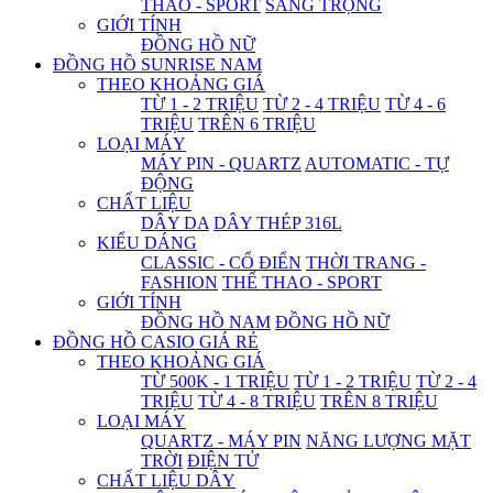
THAO - SPORT
SANG TRỌNG
GIỚI TÍNH
ĐỒNG HỒ NỮ
ĐỒNG HỒ SUNRISE NAM
THEO KHOẢNG GIÁ
TỪ 1 - 2 TRIỆU
TỪ 2 - 4 TRIỆU
TỪ 4 - 6
TRIỆU
TRÊN 6 TRIỆU
LOẠI MÁY
MÁY PIN - QUARTZ
AUTOMATIC - TỰ
ĐỘNG
CHẤT LIỆU
DÂY DA
DÂY THÉP 316L
KIỂU DÁNG
CLASSIC - CỔ ĐIỂN
THỜI TRANG -
FASHION
THỂ THAO - SPORT
GIỚI TÍNH
ĐỒNG HỒ NAM
ĐỒNG HỒ NỮ
ĐỒNG HỒ CASIO GIÁ RẺ
THEO KHOẢNG GIÁ
TỪ 500K - 1 TRIỆU
TỪ 1 - 2 TRIỆU
TỪ 2 - 4
TRIỆU
TỪ 4 - 8 TRIỆU
TRÊN 8 TRIỆU
LOẠI MÁY
QUARTZ - MÁY PIN
NĂNG LƯỢNG MẶT
TRỜI
ĐIỆN TỬ
CHẤT LIỆU DÂY