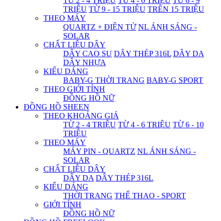
TỪ 2 - 4 TRIỆU
TỪ 4 - 6 TRIỆU
TỪ 6 - 9
TRIỆU
TỪ 9 - 15 TRIỆU
TRÊN 15 TRIỆU
THEO MÁY
QUARTZ + ĐIỆN TỬ
NL ÁNH SÁNG -
SOLAR
CHẤT LIỆU DÂY
DÂY CAO SU
DÂY THÉP 316L
DÂY DA
DÂY NHỰA
KIỂU DÁNG
BABY-G THỜI TRANG
BABY-G SPORT
THEO GIỚI TÍNH
ĐỒNG HỒ NỮ
ĐỒNG HỒ SHEEN
THEO KHOẢNG GIÁ
TỪ 2 - 4 TRIỆU
TỪ 4 - 6 TRIỆU
TỪ 6 - 10
TRIỆU
THEO MÁY
MÁY PIN - QUARTZ
NL ÁNH SÁNG -
SOLAR
CHẤT LIỆU DÂY
DÂY DA
DÂY THÉP 316L
KIỂU DÁNG
THỜI TRANG
THỂ THAO - SPORT
GIỚI TÍNH
ĐỒNG HỒ NỮ