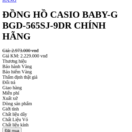
ĐỒNG HỒ CASIO BABY-G
BGD-565SJ-9DR CHÍNH
HÃNG
Giá:
2.973.000 vnđ
Giá KM:
2.229.000 vnđ
Thương hiệu
Bảo hành Vàng
Bảo hiểm Vàng
Thẩm định thật giả
Đổi trả
Giao hàng
Miễn phí
Xuất xứ
Dòng sản phẩm
Giới tính
Chất liệu dây
Chất Liệu Vỏ
Chất liệu kính
Đặt mua