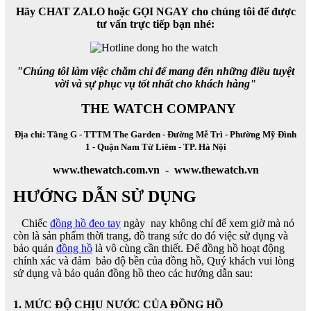
Hãy CHAT ZALO hoặc GỌI NGAY cho chúng tôi để được
tư vấn trực tiếp bạn nhé:
"Chúng tôi làm việc chăm chỉ để mang đến những điều tuyệt
vời và sự phục vụ tốt nhất cho khách hàng"
THE WATCH COMPANY
Địa chỉ: Tầng G - TTTM The Garden - Đường Mễ Trì - Phường Mỹ Đình
1 - Quận Nam Từ Liêm - TP. Hà Nội
www.thewatch.com.vn - www.thewatch.vn
HƯỚNG DẪN SỬ DỤNG
Chiếc
đồng hồ đeo tay
ngày nay không chỉ để xem giờ mà nó
còn là sản phẩm thời trang, đồ trang sức do đó việc sử dụng và
bảo quản
đồng hồ
là vô cùng cần thiết. Để đồng hồ hoạt động
chính xác và đảm bảo độ bền của đồng hồ, Quý khách vui lòng
sử dụng và bảo quản đồng hồ theo các hướng dẫn sau:
1. MỨC ĐỘ CHỊU NƯỚC CỦA ĐỒNG HỒ