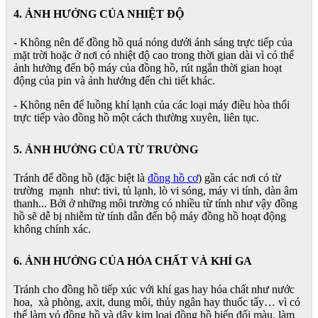
4. ẢNH HƯỞNG CỦA NHIỆT ĐỘ
- Không nên để đồng hồ quá nóng dưới ánh sáng trực tiếp của
mặt trời hoặc ở nơi có nhiệt độ cao trong thời gian dài vì có thể
ảnh hưởng đến bộ máy của đồng hồ, rút ngắn thời gian hoạt
động của pin và ảnh hưởng đến chi tiết khác.
- Không nên để luồng khí lạnh của các loại máy điều hòa thổi
trực tiếp vào đồng hồ một cách thường xuyên, liên tục.
5. ẢNH HƯỞNG CỦA TỪ TRƯỜNG
Tránh để đồng hồ (đặc biệt là
đồng hồ cơ
) gần các nơi có từ
trường mạnh như: tivi, tủ lạnh, lò vi sóng, máy vi tính, dàn âm
thanh... Bởi ở những môi trường có nhiều từ tính như vậy đồng
hồ sẽ dễ bị nhiễm từ tính dẫn đến bộ máy đồng hồ hoạt động
không chính xác.
6. ẢNH HƯỞNG CỦA HÓA CHẤT VÀ KHÍ GA
Tránh cho đồng hồ tiếp xúc với khí gas hay hóa chất như nước
hoa, xà phòng, axit, dung môi, thủy ngân hay thuốc tẩy… vì có
thể làm vỏ đồng hồ và dây kim loại đồng hồ biến đổi màu, làm