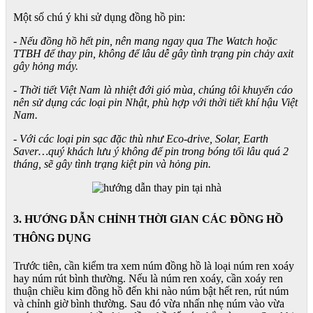
Một số chú ý khi sử dụng đồng hồ pin:
- Nếu đồng hồ hết pin, nên mang ngay qua The Watch hoặc
TTBH để thay pin, không để lâu dễ gây tình trạng pin chảy axit
gây hỏng máy.
- Thời tiết Việt Nam là nhiệt đới gió mùa, chúng tôi khuyến cáo
nên sử dụng các loại pin Nhật, phù hợp với thời tiết khí hậu Việt
Nam.
- Với các loại pin sạc đặc thù như Eco-drive, Solar, Earth
Saver…quý khách lưu ý không để pin trong bóng tối lâu quá 2
tháng, sẽ gây tình trạng kiệt pin và hỏng pin.
3. HƯỚNG DẪN CHỈNH THỜI GIAN CÁC ĐỒNG HỒ
THÔNG DỤNG
Trước tiên, cần kiểm tra xem núm đồng hồ là loại núm ren xoáy
hay núm rút bình thường. Nếu là núm ren xoáy, cần xoáy ren
thuận chiều kim đồng hồ đến khi nào núm bật hết ren, rút núm
và chỉnh giờ bình thường. Sau đó vừa nhấn nhẹ núm vào vừa