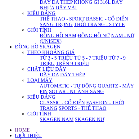
DÂY DA
THÉP KHÔNG GỈ 316L
DÂY
NHỰA
DÂY VẢI
KIỂU DÁNG
THỂ THAO - SPORT
BASSIC - CỔ ĐIỂN
SANG TRỌNG
THỜI TRANG - STYLE
GIỚI TÍNH
ĐỒNG HỒ NAM
ĐỒNG HỒ NỮ
NAM - NỮ
(UNISEX)
ĐỒNG HỒ SKAGEN
THEO KHOẢNG GIÁ
TỪ 3 - 5 TRIỆU
TỪ 5 - 7 TRIỆU
TỪ 7 - 9
TRIỆU
TRÊN 9 TRIỆU
CHẤT LIỆU DÂY
DÂY DA
DÂY THÉP
LOẠI MÁY
AUTOMATIC - TỰ ĐỘNG
QUARTZ - MÁY
PIN
SOLAR - NL ÁNH SÁNG
KIỂU DÁNG
CLASSIC - CỔ ĐIỂN
FASHION - THỜI
TRANG
SPORTS - THỂ THAO
GIỚI TÍNH
SKAGEN NAM
SKAGEN NỮ
HOME
GIỚI THIỆU