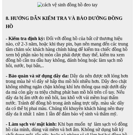
8. HƯỚNG DẪN KIỂM TRA VÀ BẢO DƯỠNG ĐỒNG
HỒ
- Kiểm tra định kỳ:
Đối với đồng hồ của bất cứ thương hiệu
nào, cứ 2-3 năm, hoặc khi thay pin, bạn nên mang đến các trung
tâm chăm sóc khách hàng chính hãng để kiểm tra chiếc đồng hồ
xem bộ phận nào bị mòn cần phải được thay thế, kiểm tra xem
đồng hồ cần tra dầu hay không, đánh bóng hoặc làm sạch mồ
hôi, nước, bụi bẩn,..
- Bảo quản và sử dụng dây da:
Dây da nên được nới lỏng hơn
trong mùa hè vì dây sẽ hấp thu mồ hôi nhiều hơn. Dây đeo chặt
không những ngăn chặn không khí lưu thông qua mặt dưới dây
da mà còn gây ra triệu chứng phát ban mồ hôi trên cổ tay. Nếu
dây da bị ẩm ướt do mồ hôi, lau khô với vải mềm loại thấm
nước. Tránh để đồng hồ trong ánh nắng trực tiếp. màu sắc dây
da có thể bị phai màu. Chúng tôi khuyên khách hàng nên thay
dây da ít nhất 1 năm 1 lần để đảm bảo vệ sinh và thẩm mỹ.
- Làm sạch vỏ/ mặt kính:
Khi bạn muốn tự làm sạch vỏ đồng
hồ của mình, dùng vải mềm và hơi ẩm. Không sử dụng bất kỳ
chất dung môi, tẩy rửa, hoặc xà phòng vì sẽ làm hư hại đồng hồ.