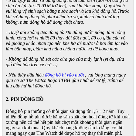
- Nếu Quý khách sử dụng đồng hồ đi tắm biển (đối với đồng hồ
chịu áp lực (từ 20 ATM trở lên), sau khi tắm xong, Quý khách
vui lòng vệ sinh sạch bằng nước sạch và lau khô đồng hồ.Trước
khi sử dụng đồng hồ phải kiểm tra vỏ, kính có bình thường
không, núm đồng hồ đã đóng chặt chưa.
- Tuyệt đối không đeo đồng hồ khi dùng nước nóng, tắm nóng
lạnh, xông hơi vì nhiệt độ thay đổi đột ngột, độ co giãn của vỏ
và gioăng khác nhau tạo nên khe hở để nước và hơi ẩm lọt vào
làm bẩn máy, giảm khả năng chống nước và dễ hỏng máy.
- Không để đồng hồ sát các cửa gió của máy lạnh (ví dụ: cửa
gió điều hòa trên xe hơi…)
- Nếu thấy dấu hiệu
đồng hồ bị vào nước
, vui lòng mang ngay
qua cơ sở The Watch hoặc TTBH gần nhất để xử lý, tránh để
lâu gây hư hại đồng hồ.
2. PIN ĐỒNG HỒ
Đồng hồ pin thường có thời gian sử dụng từ 1,5 – 2 năm. Tuy
nhiên đồng hồ pin được hãng sản xuất cho hoạt động từ khi xuất
xưởng nên có thể hết pin bất chợt một khoảng thời gian ngắn
ngay sau khi mua. Quý khách hàng không cần lo lắng, có thể
mang ngay qua The Watch để được hỗ trợ thay thế miễn phí.