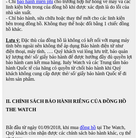
- Chỉ
bảo hành miễn phí
cho trường hợp hư hỏng về máy và các
linh kiện bên trong của đồng hồ khi được xác định là do lỗi của
nhà sản xuất.
- Chỉ bảo hành, sửa chữa hoặc thay thế mới cho các linh kiện
bên trong đồng hồ. Không thay thế hoặc đổi bằng 1 chiếc đồng
hồ khác.
Lưu ý
:
Đặc thù của đồng hồ là không có kết nối với mạng máy
tính bên ngoài nên không thể áp dụng Bảo hành điện tử như
điện thoại, máy tính, …. Quý khách vui lòng lưu trữ, bảo quản
kỹ lượng thẻ/ sổ/ giấy bảo hành để được hưởng đầy đủ quyền lợi
bảo hành cam kết mua hàng. Italy Watch và các Trung tâm bảo
hành Quốc tế của hãng có quyền từ chối bảo hành khi Quý
khách không cung cấp được thẻ/ sổ/ giấy bảo hành Quốc tế đi
kèm sản phẩm.
II. CHÍNH SÁCH BẢO HÀNH RIÊNG CỦA ĐỒNG HỒ
THE WATCH
Bắt đầu từ ngày 01/09/2018, khi mua
đồng hồ
tại The Watch,
Quý khách còn nhận được các chính sách bảo hành khác, cụ thể