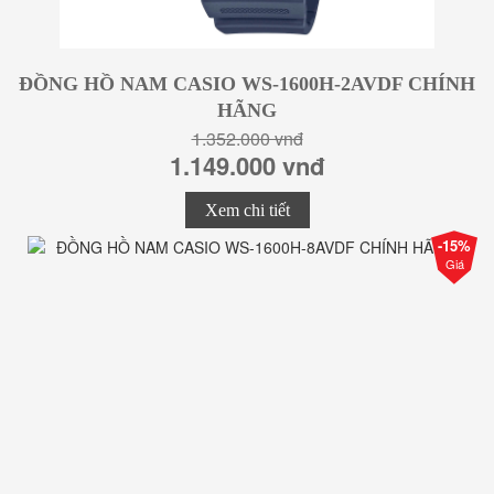
ĐỒNG HỒ NAM CASIO WS-1600H-2AVDF CHÍNH
HÃNG
1.352.000 vnđ
1.149.000 vnđ
Xem chi tiết
-15%
Giá