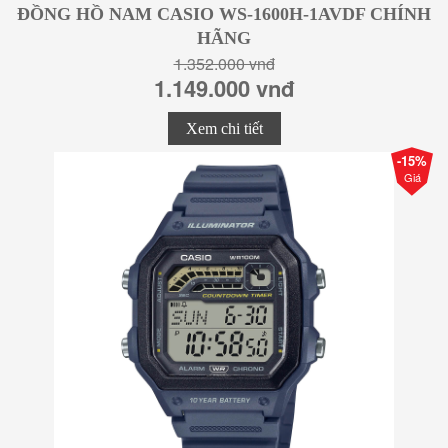
ĐỒNG HỒ NAM CASIO WS-1600H-1AVDF CHÍNH
HÃNG
1.352.000 vnđ
1.149.000 vnđ
Xem chi tiết
-15%
Giá