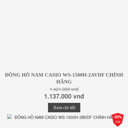
ĐỒNG HỒ NAM CASIO WS-1500H-2AVDF CHÍNH
HÃNG
1.421.000 vnđ
1.137.000 vnđ
Xem chi tiết
-20%
Giá