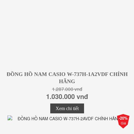
ĐỒNG HỒ NAM CASIO W-737H-1A2VDF CHÍNH
HÃNG
1.287.000 vnđ
1.030.000 vnđ
Xem chi tiết
-20%
Giá