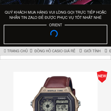
QUÝ KHÁCH MUA HÀNG VUI LÒNG GỌI TRỰC TIẾP HOẶC
NHẮN TIN ZALO ĐỂ ĐƯỢC PHỤC VỤ TỐT NHẤT NHÉ
ORIENT
TRANG CHỦ
ĐỒNG HỒ CASIO GIÁ RẺ
GIỚI TÍNH
-10%
NEW
Giá