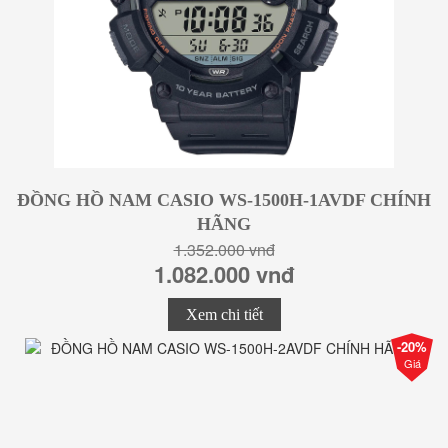
ĐỒNG HỒ NAM CASIO WS-1500H-1AVDF CHÍNH
HÃNG
1.352.000 vnđ
1.082.000 vnđ
Xem chi tiết
-20%
Giá