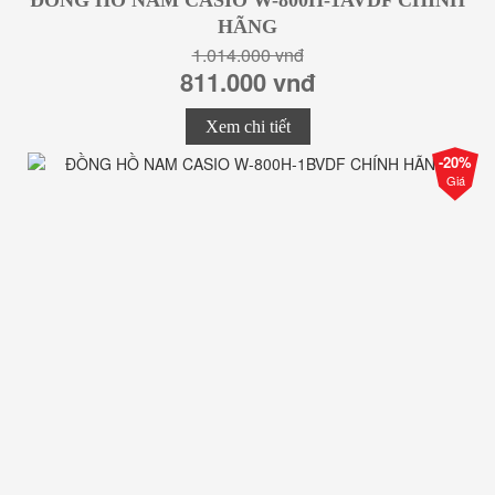
HÃNG
1.014.000 vnđ
811.000 vnđ
Xem chi tiết
-20%
Giá