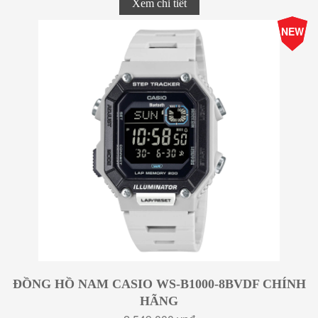
Xem chi tiết
-15%
NEW
Giá
ĐỒNG HỒ NAM CASIO WS-B1000-8BVDF CHÍNH
HÃNG