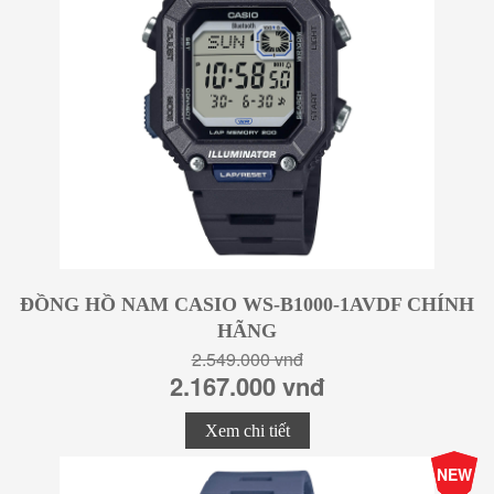
ĐỒNG HỒ NAM CASIO WS-B1000-1AVDF CHÍNH
HÃNG
2.549.000 vnđ
2.167.000 vnđ
Xem chi tiết
-15%
NEW
Giá