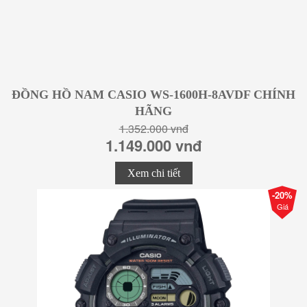
ĐỒNG HỒ NAM CASIO WS-1600H-8AVDF CHÍNH
HÃNG
1.352.000 vnđ
1.149.000 vnđ
Xem chi tiết
-20%
Giá