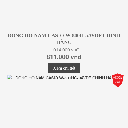
ĐỒNG HỒ NAM CASIO W-800H-5AVDF CHÍNH
HÃNG
1.014.000 vnđ
811.000 vnđ
Xem chi tiết
-20%
Giá