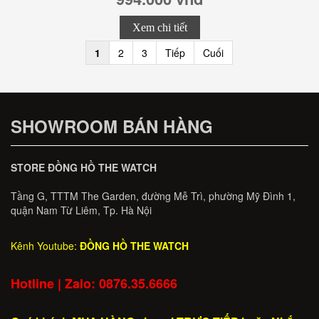
Xem chi tiết
1
2
3
Tiếp
Cuối
SHOWROOM BÁN HÀNG
STORE ĐỒNG HỒ THE WATCH
Tầng G, TTTM The Garden, đường Mễ Trì, phường Mỹ Đình 1,
quận Nam Từ Liêm, Tp. Hà Nội
Kênh Youtube:
ĐỒNG HỒ THE WATCH
Hotline | Zalo: 0876.35.6666