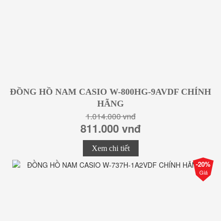
ĐỒNG HỒ NAM CASIO W-800HG-9AVDF CHÍNH
HÃNG
1.014.000 vnđ
811.000 vnđ
Xem chi tiết
-20%
Giá