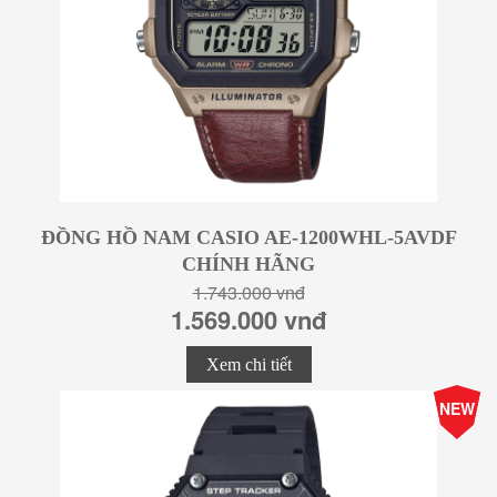
ĐỒNG HỒ NAM CASIO AE-1200WHL-5AVDF
CHÍNH HÃNG
1.743.000 vnđ
1.569.000 vnđ
Xem chi tiết
-15%
NEW
Giá