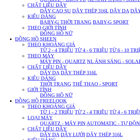
CHẤT LIỆU DÂY
DÂY CAO SU
DÂY THÉP 316L
DÂY DA
DÂ
KIỂU DÁNG
BABY-G THỜI TRANG
BABY-G SPORT
THEO GIỚI TÍNH
ĐỒNG HỒ NỮ
ĐỒNG HỒ SHEEN
THEO KHOẢNG GIÁ
TỪ 2 - 4 TRIỆU
TỪ 4 - 6 TRIỆU
TỪ 6 - 10 TR
THEO MÁY
MÁY PIN - QUARTZ
NL ÁNH SÁNG - SOLA
CHẤT LIỆU DÂY
DÂY DA
DÂY THÉP 316L
KIỂU DÁNG
THỜI TRANG
THỂ THAO - SPORT
GIỚI TÍNH
ĐỒNG HỒ NỮ
ĐỒNG HỒ FREELOOK
THEO KHOẢNG GIÁ
TỪ 1 - 2 TRIỆU
TỪ 2 - 4 TRIỆU
TỪ 4 - 6 TRI
LOẠI MÁY
QUARTZ - MÁY PIN
AUTOMATIC - TỰ ĐỘ
CHẤT LIỆU DÂY
DÂY DA
DÂY LƯỚI
DÂY THÉP 316L