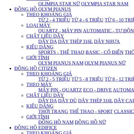
OLIMPIA STAR NỮ
OLYMPIA STAR NAM
ĐỒNG HỒ OLYM PIANUS
THEO KHOẢNG GIÁ
TỪ 2 - 4 TRIỆU
TỪ 4 - 6 TRIỆU
TỪ 6 - 10 TR
LOẠI MÁY
QUARTZ - MÁY PIN
AUTOMATIC - TỰ ĐỘ
CHẤT LIỆU DÂY
DÂY DA
DÂY THÉP 316L
DÂY NHỰA
KIỂU DÁNG
SPORTS - THỂ THAO
BASIC - CỔ ĐIỂN
THỜ
GIỚI TÍNH
OLYM PIANUS NAM
OLYM PIANUS NỮ
ĐỒNG HỒ CITIZEN
THEO KHOẢNG GIÁ
TỪ 2 - 5 TRIỆU
TỪ 5 - 8 TRIỆU
TỪ 8 - 12 TR
THEO MÁY
MÁY PIN - QUARTZ
ECO - DRIVE
AUTOMAT
CHẤT LIỆU DÂY
DÂY DA
DÂY DÙ
DÂY THÉP 316L
DÂY CA
KIỂU DÁNG
THỜI TRANG
THỂ THAO - SPORT
CLASSIC
GIỚI TÍNH
ĐỒNG HỒ NAM
ĐỒNG HỒ NỮ
ĐỒNG HỒ EDIFICE
THEO KHOẢNG GIÁ