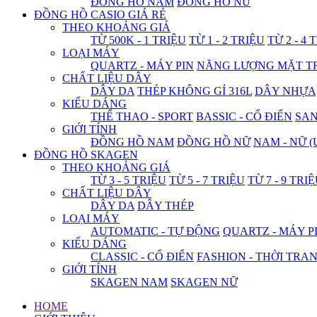
ĐỒNG HỒ NAM
ĐỒNG HỒ NỮ
ĐỒNG HỒ CASIO GIÁ RẺ
THEO KHOẢNG GIÁ
TỪ 500K - 1 TRIỆU
TỪ 1 - 2 TRIỆU
TỪ 2 - 4 
LOẠI MÁY
QUARTZ - MÁY PIN
NĂNG LƯỢNG MẶT T
CHẤT LIỆU DÂY
DÂY DA
THÉP KHÔNG GỈ 316L
DÂY NHỰA
KIỂU DÁNG
THỂ THAO - SPORT
BASSIC - CỔ ĐIỂN
SA
GIỚI TÍNH
ĐỒNG HỒ NAM
ĐỒNG HỒ NỮ
NAM - NỮ (
ĐỒNG HỒ SKAGEN
THEO KHOẢNG GIÁ
TỪ 3 - 5 TRIỆU
TỪ 5 - 7 TRIỆU
TỪ 7 - 9 TRI
CHẤT LIỆU DÂY
DÂY DA
DÂY THÉP
LOẠI MÁY
AUTOMATIC - TỰ ĐỘNG
QUARTZ - MÁY P
KIỂU DÁNG
CLASSIC - CỔ ĐIỂN
FASHION - THỜI TRA
GIỚI TÍNH
SKAGEN NAM
SKAGEN NỮ
HOME