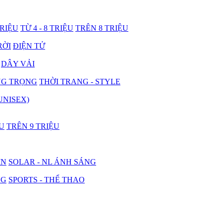
TRIỆU
TỪ 4 - 8 TRIỆU
TRÊN 8 TRIỆU
RỜI
ĐIỆN TỬ
DÂY VẢI
NG TRỌNG
THỜI TRANG - STYLE
UNISEX)
ỆU
TRÊN 9 TRIỆU
IN
SOLAR - NL ÁNH SÁNG
NG
SPORTS - THỂ THAO