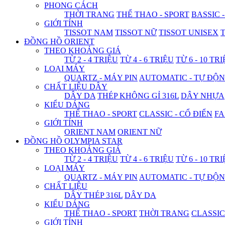
PHONG CÁCH
THỜI TRANG
THỂ THAO - SPORT
BASSIC 
GIỚI TÍNH
TISSOT NAM
TISSOT NỮ
TISSOT UNISEX
T
ĐỒNG HỒ ORIENT
THEO KHOẢNG GIÁ
TỪ 2 - 4 TRIỆU
TỪ 4 - 6 TRIỆU
TỪ 6 - 10 TR
LOẠI MÁY
QUARTZ - MÁY PIN
AUTOMATIC - TỰ ĐỘ
CHẤT LIỆU DÂY
DÂY DA
THÉP KHÔNG GỈ 316L
DÂY NHỰA
KIỂU DÁNG
THỂ THAO - SPORT
CLASSIC - CỔ ĐIỂN
FA
GIỚI TÍNH
ORIENT NAM
ORIENT NỮ
ĐỒNG HỒ OLYMPIA STAR
THEO KHOẢNG GIÁ
TỪ 2 - 4 TRIỆU
TỪ 4 - 6 TRIỆU
TỪ 6 - 10 TR
LOẠI MÁY
QUARTZ - MÁY PIN
AUTOMATIC - TỰ ĐỘ
CHẤT LIỆU
DÂY THÉP 316L
DÂY DA
KIỂU DÁNG
THỂ THAO - SPORT
THỜI TRANG
CLASSIC
GIỚI TÍNH