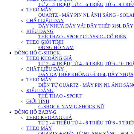
TỪ 2 - 4 TRIỆU
TỪ 4 - 6 TRIỆU
TỪ 6 - 9 TRI
THEO MÁY
QUARTZ - MÁY PIN
NL ÁNH SÁNG - SOLA
CHẤT LIỆU DÂY
DÂY NHỰA
DÂY VẢI
DÂY THÉP 316L
DÂY
KIỂU DÁNG
THỂ THAO - SPORT
CLASSIC - CỔ ĐIỂN
THEO GIỚI TÍNH
ĐỒNG HỒ NAM
ĐỒNG HỒ G-SHOCK
THEO KHOẢNG GIÁ
TỪ 2 - 4 TRIỆU
TỪ 4 - 6 TRIỆU
TỪ 6 - 10 TR
CHẤT LIỆU DÂY
DÂY DA
THÉP KHÔNG GỈ 316L
DÂY NHỰA
THEO MÁY
ĐIỆN TỬ
QUARTZ - MÁY PIN
NL ÁNH SÁN
KIỂU DÁNG
THỂ THAO - SPORT
GIỚI TÍNH
G-SHOCK NAM
G-SHOCK NỮ
ĐỒNG HỒ BABY-G
THEO KHOẢNG GIÁ
TỪ 2 - 4 TRIỆU
TỪ 4 - 6 TRIỆU
TỪ 6 - 9 TRI
THEO MÁY
QUARTZ + ĐIỆN TỬ
NL ÁNH SÁNG - SOLA