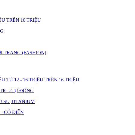
IỆU
TRÊN 10 TRIỆU
NG
I TRANG (FASHION)
IỆU
TỪ 12 - 16 TRIỆU
TRÊN 16 TRIỆU
IC - TỰ ĐỘNG
U SU
TITANIUM
 - CỔ ĐIỂN