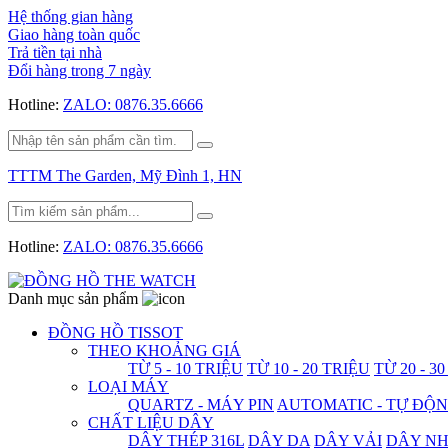
Hệ thống gian hàng
Giao hàng toàn quốc
Trả tiền tại nhà
Đổi hàng trong 7 ngày
Hotline:
ZALO: 0876.35.6666
TTTM The Garden, Mỹ Đình 1, HN
Hotline:
ZALO: 0876.35.6666
Danh mục sản phẩm
ĐỒNG HỒ TISSOT
THEO KHOẢNG GIÁ
TỪ 5 - 10 TRIỆU
TỪ 10 - 20 TRIỆU
TỪ 20 - 3
LOẠI MÁY
QUARTZ - MÁY PIN
AUTOMATIC - TỰ ĐỘ
CHẤT LIỆU DÂY
DÂY THÉP 316L
DÂY DA
DÂY VẢI
DÂY N