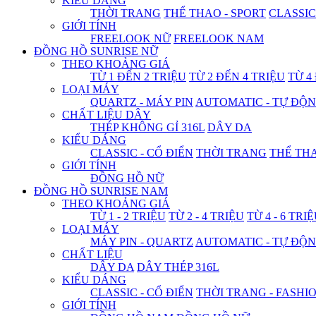
KIỂU DÁNG
THỜI TRANG
THỂ THAO - SPORT
CLASSIC
GIỚI TÍNH
FREELOOK NỮ
FREELOOK NAM
ĐỒNG HỒ SUNRISE NỮ
THEO KHOẢNG GIÁ
TỪ 1 ĐẾN 2 TRIỆU
TỪ 2 ĐẾN 4 TRIỆU
TỪ 4
LOẠI MÁY
QUARTZ - MÁY PIN
AUTOMATIC - TỰ ĐỘ
CHẤT LIỆU DÂY
THÉP KHÔNG GỈ 316L
DÂY DA
KIỂU DÁNG
CLASSIC - CỔ ĐIỂN
THỜI TRANG
THỂ THA
GIỚI TÍNH
ĐỒNG HỒ NỮ
ĐỒNG HỒ SUNRISE NAM
THEO KHOẢNG GIÁ
TỪ 1 - 2 TRIỆU
TỪ 2 - 4 TRIỆU
TỪ 4 - 6 TRI
LOẠI MÁY
MÁY PIN - QUARTZ
AUTOMATIC - TỰ ĐỘ
CHẤT LIỆU
DÂY DA
DÂY THÉP 316L
KIỂU DÁNG
CLASSIC - CỔ ĐIỂN
THỜI TRANG - FASHI
GIỚI TÍNH