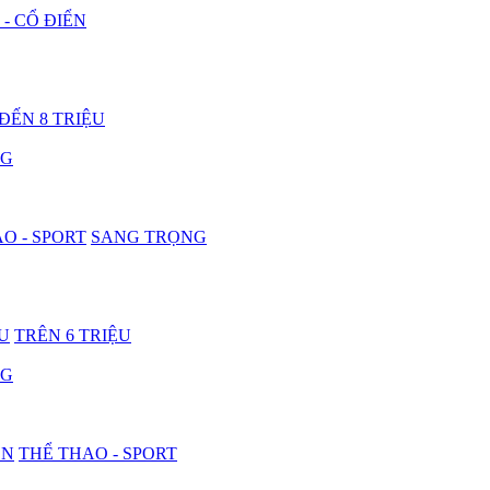
 - CỔ ĐIỂN
 ĐẾN 8 TRIỆU
NG
O - SPORT
SANG TRỌNG
ỆU
TRÊN 6 TRIỆU
NG
ON
THỂ THAO - SPORT