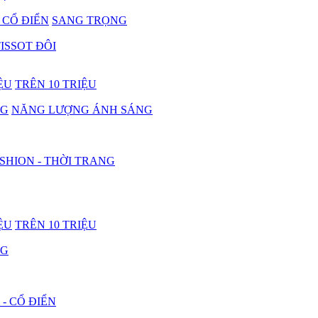
- CỔ ĐIỂN
SANG TRỌNG
ISSOT ĐÔI
IỆU
TRÊN 10 TRIỆU
NG
NĂNG LƯỢNG ÁNH SÁNG
SHION - THỜI TRANG
IỆU
TRÊN 10 TRIỆU
NG
 - CỔ ĐIỂN