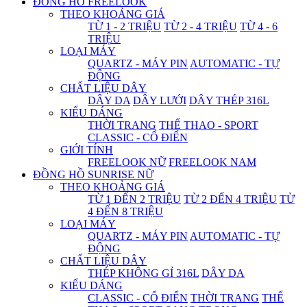
ĐỒNG HỒ FREELOOK
THEO KHOẢNG GIÁ
TỪ 1 - 2 TRIỆU
TỪ 2 - 4 TRIỆU
TỪ 4 - 6
TRIỆU
LOẠI MÁY
QUARTZ - MÁY PIN
AUTOMATIC - TỰ
ĐỘNG
CHẤT LIỆU DÂY
DÂY DA
DÂY LƯỚI
DÂY THÉP 316L
KIỂU DÁNG
THỜI TRANG
THỂ THAO - SPORT
CLASSIC - CỔ ĐIỂN
GIỚI TÍNH
FREELOOK NỮ
FREELOOK NAM
ĐỒNG HỒ SUNRISE NỮ
THEO KHOẢNG GIÁ
TỪ 1 ĐẾN 2 TRIỆU
TỪ 2 ĐẾN 4 TRIỆU
TỪ
4 ĐẾN 8 TRIỆU
LOẠI MÁY
QUARTZ - MÁY PIN
AUTOMATIC - TỰ
ĐỘNG
CHẤT LIỆU DÂY
THÉP KHÔNG GỈ 316L
DÂY DA
KIỂU DÁNG
CLASSIC - CỔ ĐIỂN
THỜI TRANG
THỂ