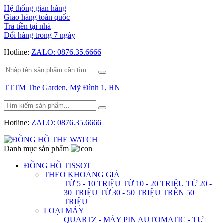
Hệ thống gian hàng
Giao hàng toàn quốc
Trả tiền tại nhà
Đổi hàng trong 7 ngày
Hotline:
ZALO: 0876.35.6666
TTTM The Garden, Mỹ Đình 1, HN
Hotline:
ZALO: 0876.35.6666
Danh mục sản phẩm
ĐỒNG HỒ TISSOT
THEO KHOẢNG GIÁ
TỪ 5 - 10 TRIỆU
TỪ 10 - 20 TRIỆU
TỪ 20 -
30 TRIỆU
TỪ 30 - 50 TRIỆU
TRÊN 50
TRIỆU
LOẠI MÁY
QUARTZ - MÁY PIN
AUTOMATIC - TỰ