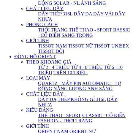
ĐỘNG
SOLAR - NL ÁNH SÁNG
CHẤT LIỆU DÂY
DÂY THÉP 316L
DÂY DA
DÂY VẢI
DÂY
NHỰA
PHONG CÁCH
THỜI TRANG
THỂ THAO - SPORT
BASSIC
- CỔ ĐIỂN
SANG TRỌNG
GIỚI TÍNH
TISSOT NAM
TISSOT NỮ
TISSOT UNISEX
TISSOT ĐÔI
ĐỒNG HỒ ORIENT
THEO KHOẢNG GIÁ
TỪ 2 - 4 TRIỆU
TỪ 4 - 6 TRIỆU
TỪ 6 - 10
TRIỆU
TRÊN 10 TRIỆU
LOẠI MÁY
QUARTZ - MÁY PIN
AUTOMATIC - TỰ
ĐỘNG
NĂNG LƯỢNG ÁNH SÁNG
CHẤT LIỆU DÂY
DÂY DA
THÉP KHÔNG GỈ 316L
DÂY
NHỰA
KIỂU DÁNG
THỂ THAO - SPORT
CLASSIC - CỔ ĐIỂN
FASHION - THỜI TRANG
GIỚI TÍNH
ORIENT NAM
ORIENT NỮ