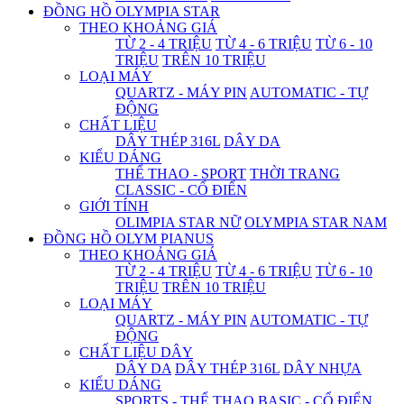
ĐỒNG HỒ OLYMPIA STAR
THEO KHOẢNG GIÁ
TỪ 2 - 4 TRIỆU
TỪ 4 - 6 TRIỆU
TỪ 6 - 10
TRIỆU
TRÊN 10 TRIỆU
LOẠI MÁY
QUARTZ - MÁY PIN
AUTOMATIC - TỰ
ĐỘNG
CHẤT LIỆU
DÂY THÉP 316L
DÂY DA
KIỂU DÁNG
THỂ THAO - SPORT
THỜI TRANG
CLASSIC - CỔ ĐIỂN
GIỚI TÍNH
OLIMPIA STAR NỮ
OLYMPIA STAR NAM
ĐỒNG HỒ OLYM PIANUS
THEO KHOẢNG GIÁ
TỪ 2 - 4 TRIỆU
TỪ 4 - 6 TRIỆU
TỪ 6 - 10
TRIỆU
TRÊN 10 TRIỆU
LOẠI MÁY
QUARTZ - MÁY PIN
AUTOMATIC - TỰ
ĐỘNG
CHẤT LIỆU DÂY
DÂY DA
DÂY THÉP 316L
DÂY NHỰA
KIỂU DÁNG
SPORTS - THỂ THAO
BASIC - CỔ ĐIỂN