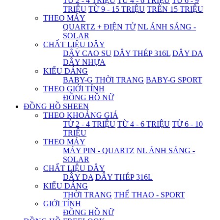
TỪ 2 - 4 TRIỆU
TỪ 4 - 6 TRIỆU
TỪ 6 - 9
TRIỆU
TỪ 9 - 15 TRIỆU
TRÊN 15 TRIỆU
THEO MÁY
QUARTZ + ĐIỆN TỬ
NL ÁNH SÁNG -
SOLAR
CHẤT LIỆU DÂY
DÂY CAO SU
DÂY THÉP 316L
DÂY DA
DÂY NHỰA
KIỂU DÁNG
BABY-G THỜI TRANG
BABY-G SPORT
THEO GIỚI TÍNH
ĐỒNG HỒ NỮ
ĐỒNG HỒ SHEEN
THEO KHOẢNG GIÁ
TỪ 2 - 4 TRIỆU
TỪ 4 - 6 TRIỆU
TỪ 6 - 10
TRIỆU
THEO MÁY
MÁY PIN - QUARTZ
NL ÁNH SÁNG -
SOLAR
CHẤT LIỆU DÂY
DÂY DA
DÂY THÉP 316L
KIỂU DÁNG
THỜI TRANG
THỂ THAO - SPORT
GIỚI TÍNH
ĐỒNG HỒ NỮ