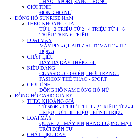
THAO - SPORT
SANG TRỌNG
GIỚI TÍNH
ĐỒNG HỒ NỮ
ĐỒNG HỒ SUNRISE NAM
THEO KHOẢNG GIÁ
TỪ 1 - 2 TRIỆU
TỪ 2 - 4 TRIỆU
TỪ 4 - 6
TRIỆU
TRÊN 6 TRIỆU
LOẠI MÁY
MÁY PIN - QUARTZ
AUTOMATIC - TỰ
ĐỘNG
CHẤT LIỆU
DÂY DA
DÂY THÉP 316L
KIỂU DÁNG
CLASSIC - CỔ ĐIỂN
THỜI TRANG -
FASHION
THỂ THAO - SPORT
GIỚI TÍNH
ĐỒNG HỒ NAM
ĐỒNG HỒ NỮ
ĐỒNG HỒ CASIO GIÁ RẺ
THEO KHOẢNG GIÁ
TỪ 500K - 1 TRIỆU
TỪ 1 - 2 TRIỆU
TỪ 2 - 4
TRIỆU
TỪ 4 - 8 TRIỆU
TRÊN 8 TRIỆU
LOẠI MÁY
QUARTZ - MÁY PIN
NĂNG LƯỢNG MẶT
TRỜI
ĐIỆN TỬ
CHẤT LIỆU DÂY