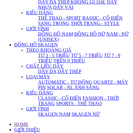
DÂY DA
THÉP KHÔNG GỈ 316L
DÂY
NHỰA
DÂY VẢI
KIỂU DÁNG
THỂ THAO - SPORT
BASSIC - CỔ ĐIỂN
SANG TRỌNG
THỜI TRANG - STYLE
GIỚI TÍNH
ĐỒNG HỒ NAM
ĐỒNG HỒ NỮ
NAM - NỮ
(UNISEX)
ĐỒNG HỒ SKAGEN
THEO KHOẢNG GIÁ
TỪ 3 - 5 TRIỆU
TỪ 5 - 7 TRIỆU
TỪ 7 - 9
TRIỆU
TRÊN 9 TRIỆU
CHẤT LIỆU DÂY
DÂY DA
DÂY THÉP
LOẠI MÁY
AUTOMATIC - TỰ ĐỘNG
QUARTZ - MÁY
PIN
SOLAR - NL ÁNH SÁNG
KIỂU DÁNG
CLASSIC - CỔ ĐIỂN
FASHION - THỜI
TRANG
SPORTS - THỂ THAO
GIỚI TÍNH
SKAGEN NAM
SKAGEN NỮ
HOME
GIỚI THIỆU