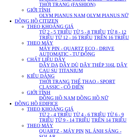
THỜI TRANG (FASHION)
GIỚI TÍNH
OLYM PIANUS NAM
OLYM PIANUS NỮ
ĐỒNG HỒ CITIZEN
THEO KHOẢNG GIÁ
TỪ 2 - 5 TRIỆU
TỪ 5 - 8 TRIỆU
TỪ 8 - 12
TRIỆU
TỪ 12 - 16 TRIỆU
TRÊN 16 TRIỆU
THEO MÁY
MÁY PIN - QUARTZ
ECO - DRIVE
AUTOMATIC - TỰ ĐỘNG
CHẤT LIỆU DÂY
DÂY DA
DÂY DÙ
DÂY THÉP 316L
DÂY
CAU SU
TITANIUM
KIỂU DÁNG
THỜI TRANG
THỂ THAO - SPORT
CLASSIC - CỔ ĐIỂN
GIỚI TÍNH
ĐỒNG HỒ NAM
ĐỒNG HỒ NỮ
ĐỒNG HỒ EDIFICE
THEO KHOẢNG GIÁ
TỪ 2 - 4 TRIỆU
TỪ 4 - 6 TRIỆU
TỪ 6 - 9
TRIỆU
TỪ 9 - 14 TRIỆU
TRÊN 14 TRIỆU
THEO MÁY
QUARTZ - MÁY PIN
NL ÁNH SÁNG -
SOLAR