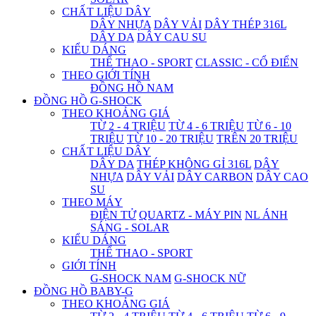
CHẤT LIỆU DÂY
DÂY NHỰA
DÂY VẢI
DÂY THÉP 316L
DÂY DA
DÂY CAU SU
KIỂU DÁNG
THỂ THAO - SPORT
CLASSIC - CỔ ĐIỂN
THEO GIỚI TÍNH
ĐỒNG HỒ NAM
ĐỒNG HỒ G-SHOCK
THEO KHOẢNG GIÁ
TỪ 2 - 4 TRIỆU
TỪ 4 - 6 TRIỆU
TỪ 6 - 10
TRIỆU
TỪ 10 - 20 TRIỆU
TRÊN 20 TRIỆU
CHẤT LIỆU DÂY
DÂY DA
THÉP KHÔNG GỈ 316L
DÂY
NHỰA
DÂY VẢI
DÂY CARBON
DÂY CAO
SU
THEO MÁY
ĐIỆN TỬ
QUARTZ - MÁY PIN
NL ÁNH
SÁNG - SOLAR
KIỂU DÁNG
THỂ THAO - SPORT
GIỚI TÍNH
G-SHOCK NAM
G-SHOCK NỮ
ĐỒNG HỒ BABY-G
THEO KHOẢNG GIÁ