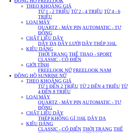
ĐỒNG HỒ FREELOOK
THEO KHOẢNG GIÁ
TỪ 1 - 2 TRIỆU
TỪ 2 - 4 TRIỆU
TỪ 4 - 6
TRIỆU
LOẠI MÁY
QUARTZ - MÁY PIN
AUTOMATIC - TỰ
ĐỘNG
CHẤT LIỆU DÂY
DÂY DA
DÂY LƯỚI
DÂY THÉP 316L
KIỂU DÁNG
THỜI TRANG
THỂ THAO - SPORT
CLASSIC - CỔ ĐIỂN
GIỚI TÍNH
FREELOOK NỮ
FREELOOK NAM
ĐỒNG HỒ SUNRISE NỮ
THEO KHOẢNG GIÁ
TỪ 1 ĐẾN 2 TRIỆU
TỪ 2 ĐẾN 4 TRIỆU
TỪ
4 ĐẾN 8 TRIỆU
LOẠI MÁY
QUARTZ - MÁY PIN
AUTOMATIC - TỰ
ĐỘNG
CHẤT LIỆU DÂY
THÉP KHÔNG GỈ 316L
DÂY DA
KIỂU DÁNG
CLASSIC - CỔ ĐIỂN
THỜI TRANG
THỂ