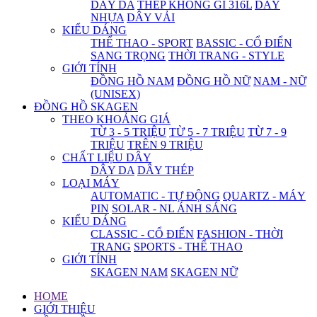
DÂY DA
THÉP KHÔNG GỈ 316L
DÂY
NHỰA
DÂY VẢI
KIỂU DÁNG
THỂ THAO - SPORT
BASSIC - CỔ ĐIỂN
SANG TRỌNG
THỜI TRANG - STYLE
GIỚI TÍNH
ĐỒNG HỒ NAM
ĐỒNG HỒ NỮ
NAM - NỮ
(UNISEX)
ĐỒNG HỒ SKAGEN
THEO KHOẢNG GIÁ
TỪ 3 - 5 TRIỆU
TỪ 5 - 7 TRIỆU
TỪ 7 - 9
TRIỆU
TRÊN 9 TRIỆU
CHẤT LIỆU DÂY
DÂY DA
DÂY THÉP
LOẠI MÁY
AUTOMATIC - TỰ ĐỘNG
QUARTZ - MÁY
PIN
SOLAR - NL ÁNH SÁNG
KIỂU DÁNG
CLASSIC - CỔ ĐIỂN
FASHION - THỜI
TRANG
SPORTS - THỂ THAO
GIỚI TÍNH
SKAGEN NAM
SKAGEN NỮ
HOME
GIỚI THIỆU