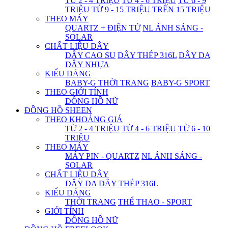
TỪ 2 - 4 TRIỆU
TỪ 4 - 6 TRIỆU
TỪ 6 - 9
TRIỆU
TỪ 9 - 15 TRIỆU
TRÊN 15 TRIỆU
THEO MÁY
QUARTZ + ĐIỆN TỬ
NL ÁNH SÁNG -
SOLAR
CHẤT LIỆU DÂY
DÂY CAO SU
DÂY THÉP 316L
DÂY DA
DÂY NHỰA
KIỂU DÁNG
BABY-G THỜI TRANG
BABY-G SPORT
THEO GIỚI TÍNH
ĐỒNG HỒ NỮ
ĐỒNG HỒ SHEEN
THEO KHOẢNG GIÁ
TỪ 2 - 4 TRIỆU
TỪ 4 - 6 TRIỆU
TỪ 6 - 10
TRIỆU
THEO MÁY
MÁY PIN - QUARTZ
NL ÁNH SÁNG -
SOLAR
CHẤT LIỆU DÂY
DÂY DA
DÂY THÉP 316L
KIỂU DÁNG
THỜI TRANG
THỂ THAO - SPORT
GIỚI TÍNH
ĐỒNG HỒ NỮ