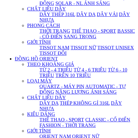
ĐỘNG
SOLAR - NL ÁNH SÁNG
CHẤT LIỆU DÂY
DÂY THÉP 316L
DÂY DA
DÂY VẢI
DÂY
NHỰA
PHONG CÁCH
THỜI TRANG
THỂ THAO - SPORT
BASSIC
- CỔ ĐIỂN
SANG TRỌNG
GIỚI TÍNH
TISSOT NAM
TISSOT NỮ
TISSOT UNISEX
TISSOT ĐÔI
ĐỒNG HỒ ORIENT
THEO KHOẢNG GIÁ
TỪ 2 - 4 TRIỆU
TỪ 4 - 6 TRIỆU
TỪ 6 - 10
TRIỆU
TRÊN 10 TRIỆU
LOẠI MÁY
QUARTZ - MÁY PIN
AUTOMATIC - TỰ
ĐỘNG
NĂNG LƯỢNG ÁNH SÁNG
CHẤT LIỆU DÂY
DÂY DA
THÉP KHÔNG GỈ 316L
DÂY
NHỰA
KIỂU DÁNG
THỂ THAO - SPORT
CLASSIC - CỔ ĐIỂN
FASHION - THỜI TRANG
GIỚI TÍNH
ORIENT NAM
ORIENT NỮ