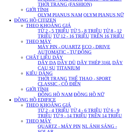
THỜI TRANG (FASHION)
GIỚI TÍNH
OLYM PIANUS NAM
OLYM PIANUS NỮ
ĐỒNG HỒ CITIZEN
THEO KHOẢNG GIÁ
TỪ 2 - 5 TRIỆU
TỪ 5 - 8 TRIỆU
TỪ 8 - 12
TRIỆU
TỪ 12 - 16 TRIỆU
TRÊN 16 TRIỆU
THEO MÁY
MÁY PIN - QUARTZ
ECO - DRIVE
AUTOMATIC - TỰ ĐỘNG
CHẤT LIỆU DÂY
DÂY DA
DÂY DÙ
DÂY THÉP 316L
DÂY
CAU SU
TITANIUM
KIỂU DÁNG
THỜI TRANG
THỂ THAO - SPORT
CLASSIC - CỔ ĐIỂN
GIỚI TÍNH
ĐỒNG HỒ NAM
ĐỒNG HỒ NỮ
ĐỒNG HỒ EDIFICE
THEO KHOẢNG GIÁ
TỪ 2 - 4 TRIỆU
TỪ 4 - 6 TRIỆU
TỪ 6 - 9
TRIỆU
TỪ 9 - 14 TRIỆU
TRÊN 14 TRIỆU
THEO MÁY
QUARTZ - MÁY PIN
NL ÁNH SÁNG -
SOLAR