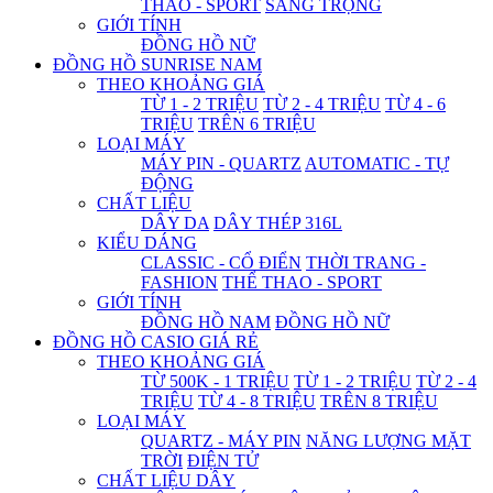
THAO - SPORT
SANG TRỌNG
GIỚI TÍNH
ĐỒNG HỒ NỮ
ĐỒNG HỒ SUNRISE NAM
THEO KHOẢNG GIÁ
TỪ 1 - 2 TRIỆU
TỪ 2 - 4 TRIỆU
TỪ 4 - 6
TRIỆU
TRÊN 6 TRIỆU
LOẠI MÁY
MÁY PIN - QUARTZ
AUTOMATIC - TỰ
ĐỘNG
CHẤT LIỆU
DÂY DA
DÂY THÉP 316L
KIỂU DÁNG
CLASSIC - CỔ ĐIỂN
THỜI TRANG -
FASHION
THỂ THAO - SPORT
GIỚI TÍNH
ĐỒNG HỒ NAM
ĐỒNG HỒ NỮ
ĐỒNG HỒ CASIO GIÁ RẺ
THEO KHOẢNG GIÁ
TỪ 500K - 1 TRIỆU
TỪ 1 - 2 TRIỆU
TỪ 2 - 4
TRIỆU
TỪ 4 - 8 TRIỆU
TRÊN 8 TRIỆU
LOẠI MÁY
QUARTZ - MÁY PIN
NĂNG LƯỢNG MẶT
TRỜI
ĐIỆN TỬ
CHẤT LIỆU DÂY