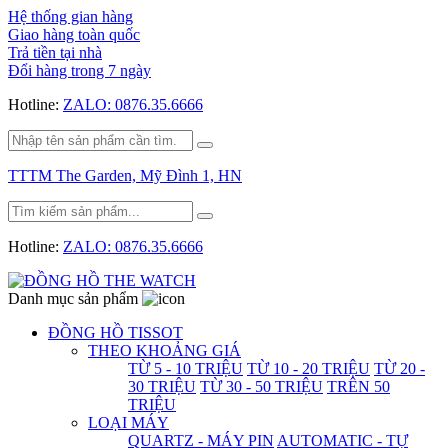
Hệ thống gian hàng
Giao hàng toàn quốc
Trả tiền tại nhà
Đổi hàng trong 7 ngày
Hotline:
ZALO: 0876.35.6666
TTTM The Garden, Mỹ Đình 1, HN
Hotline:
ZALO: 0876.35.6666
Danh mục sản phẩm
ĐỒNG HỒ TISSOT
THEO KHOẢNG GIÁ
TỪ 5 - 10 TRIỆU
TỪ 10 - 20 TRIỆU
TỪ 20 -
30 TRIỆU
TỪ 30 - 50 TRIỆU
TRÊN 50
TRIỆU
LOẠI MÁY
QUARTZ - MÁY PIN
AUTOMATIC - TỰ