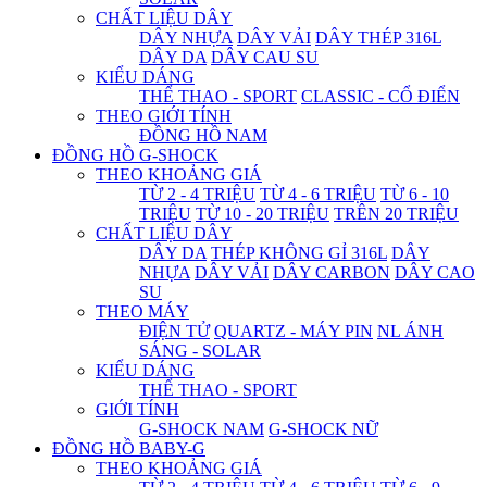
CHẤT LIỆU DÂY
DÂY NHỰA
DÂY VẢI
DÂY THÉP 316L
DÂY DA
DÂY CAU SU
KIỂU DÁNG
THỂ THAO - SPORT
CLASSIC - CỔ ĐIỂN
THEO GIỚI TÍNH
ĐỒNG HỒ NAM
ĐỒNG HỒ G-SHOCK
THEO KHOẢNG GIÁ
TỪ 2 - 4 TRIỆU
TỪ 4 - 6 TRIỆU
TỪ 6 - 10
TRIỆU
TỪ 10 - 20 TRIỆU
TRÊN 20 TRIỆU
CHẤT LIỆU DÂY
DÂY DA
THÉP KHÔNG GỈ 316L
DÂY
NHỰA
DÂY VẢI
DÂY CARBON
DÂY CAO
SU
THEO MÁY
ĐIỆN TỬ
QUARTZ - MÁY PIN
NL ÁNH
SÁNG - SOLAR
KIỂU DÁNG
THỂ THAO - SPORT
GIỚI TÍNH
G-SHOCK NAM
G-SHOCK NỮ
ĐỒNG HỒ BABY-G
THEO KHOẢNG GIÁ