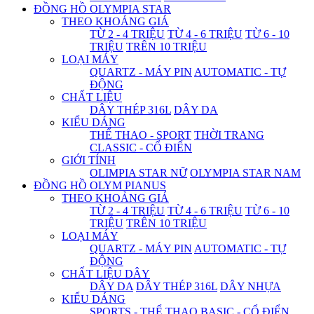
ĐỒNG HỒ OLYMPIA STAR
THEO KHOẢNG GIÁ
TỪ 2 - 4 TRIỆU
TỪ 4 - 6 TRIỆU
TỪ 6 - 10
TRIỆU
TRÊN 10 TRIỆU
LOẠI MÁY
QUARTZ - MÁY PIN
AUTOMATIC - TỰ
ĐỘNG
CHẤT LIỆU
DÂY THÉP 316L
DÂY DA
KIỂU DÁNG
THỂ THAO - SPORT
THỜI TRANG
CLASSIC - CỔ ĐIỂN
GIỚI TÍNH
OLIMPIA STAR NỮ
OLYMPIA STAR NAM
ĐỒNG HỒ OLYM PIANUS
THEO KHOẢNG GIÁ
TỪ 2 - 4 TRIỆU
TỪ 4 - 6 TRIỆU
TỪ 6 - 10
TRIỆU
TRÊN 10 TRIỆU
LOẠI MÁY
QUARTZ - MÁY PIN
AUTOMATIC - TỰ
ĐỘNG
CHẤT LIỆU DÂY
DÂY DA
DÂY THÉP 316L
DÂY NHỰA
KIỂU DÁNG
SPORTS - THỂ THAO
BASIC - CỔ ĐIỂN