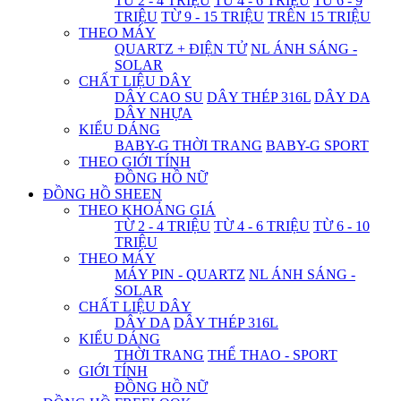
TỪ 2 - 4 TRIỆU
TỪ 4 - 6 TRIỆU
TỪ 6 - 9
TRIỆU
TỪ 9 - 15 TRIỆU
TRÊN 15 TRIỆU
THEO MÁY
QUARTZ + ĐIỆN TỬ
NL ÁNH SÁNG -
SOLAR
CHẤT LIỆU DÂY
DÂY CAO SU
DÂY THÉP 316L
DÂY DA
DÂY NHỰA
KIỂU DÁNG
BABY-G THỜI TRANG
BABY-G SPORT
THEO GIỚI TÍNH
ĐỒNG HỒ NỮ
ĐỒNG HỒ SHEEN
THEO KHOẢNG GIÁ
TỪ 2 - 4 TRIỆU
TỪ 4 - 6 TRIỆU
TỪ 6 - 10
TRIỆU
THEO MÁY
MÁY PIN - QUARTZ
NL ÁNH SÁNG -
SOLAR
CHẤT LIỆU DÂY
DÂY DA
DÂY THÉP 316L
KIỂU DÁNG
THỜI TRANG
THỂ THAO - SPORT
GIỚI TÍNH
ĐỒNG HỒ NỮ