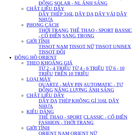
ĐỘNG
SOLAR - NL ÁNH SÁNG
CHẤT LIỆU DÂY
DÂY THÉP 316L
DÂY DA
DÂY VẢI
DÂY
NHỰA
PHONG CÁCH
THỜI TRANG
THỂ THAO - SPORT
BASSIC
- CỔ ĐIỂN
SANG TRỌNG
GIỚI TÍNH
TISSOT NAM
TISSOT NỮ
TISSOT UNISEX
TISSOT ĐÔI
ĐỒNG HỒ ORIENT
THEO KHOẢNG GIÁ
TỪ 2 - 4 TRIỆU
TỪ 4 - 6 TRIỆU
TỪ 6 - 10
TRIỆU
TRÊN 10 TRIỆU
LOẠI MÁY
QUARTZ - MÁY PIN
AUTOMATIC - TỰ
ĐỘNG
NĂNG LƯỢNG ÁNH SÁNG
CHẤT LIỆU DÂY
DÂY DA
THÉP KHÔNG GỈ 316L
DÂY
NHỰA
KIỂU DÁNG
THỂ THAO - SPORT
CLASSIC - CỔ ĐIỂN
FASHION - THỜI TRANG
GIỚI TÍNH
ORIENT NAM
ORIENT NỮ