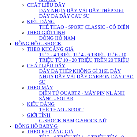
CHẤT LIỆU DÂY
DÂY NHỰA
DÂY VẢI
DÂY THÉP 316L
DÂY DA
DÂY CAU SU
KIỂU DÁNG
THỂ THAO - SPORT
CLASSIC - CỔ ĐIỂN
THEO GIỚI TÍNH
ĐỒNG HỒ NAM
ĐỒNG HỒ G-SHOCK
THEO KHOẢNG GIÁ
TỪ 2 - 4 TRIỆU
TỪ 4 - 6 TRIỆU
TỪ 6 - 10
TRIỆU
TỪ 10 - 20 TRIỆU
TRÊN 20 TRIỆU
CHẤT LIỆU DÂY
DÂY DA
THÉP KHÔNG GỈ 316L
DÂY
NHỰA
DÂY VẢI
DÂY CARBON
DÂY CAO
SU
THEO MÁY
ĐIỆN TỬ
QUARTZ - MÁY PIN
NL ÁNH
SÁNG - SOLAR
KIỂU DÁNG
THỂ THAO - SPORT
GIỚI TÍNH
G-SHOCK NAM
G-SHOCK NỮ
ĐỒNG HỒ BABY-G
THEO KHOẢNG GIÁ