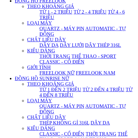
ĐỒNG HỒ FREELOOK
THEO KHOẢNG GIÁ
TỪ 1 - 2 TRIỆU
TỪ 2 - 4 TRIỆU
TỪ 4 - 6
TRIỆU
LOẠI MÁY
QUARTZ - MÁY PIN
AUTOMATIC - TỰ
ĐỘNG
CHẤT LIỆU DÂY
DÂY DA
DÂY LƯỚI
DÂY THÉP 316L
KIỂU DÁNG
THỜI TRANG
THỂ THAO - SPORT
CLASSIC - CỔ ĐIỂN
GIỚI TÍNH
FREELOOK NỮ
FREELOOK NAM
ĐỒNG HỒ SUNRISE NỮ
THEO KHOẢNG GIÁ
TỪ 1 ĐẾN 2 TRIỆU
TỪ 2 ĐẾN 4 TRIỆU
TỪ
4 ĐẾN 8 TRIỆU
LOẠI MÁY
QUARTZ - MÁY PIN
AUTOMATIC - TỰ
ĐỘNG
CHẤT LIỆU DÂY
THÉP KHÔNG GỈ 316L
DÂY DA
KIỂU DÁNG
CLASSIC - CỔ ĐIỂN
THỜI TRANG
THỂ