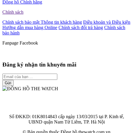
Đồng hồ Chính hãng
Chính sách
Chính sách bảo mật Thông tin khách hàng
Điều khoản và Điều kiện
Hướng dẫn mua hàng Online
Chính sách đổi trả hàng
Chính sách
bảo hành
Fanpage Facebook
Đăng ký nhận tin khuyến mãi
Gửi
ĐẠI LÝ ỦY QUYỀN PHÂN PHỐI CÁC THƯƠNG
HIỆU ĐỒNG HỒ CHÍNH HÃNG
Số ĐKKD: 01K8014843 cấp ngày 13/03/2015 tại P. Kinh tế,
UBND quận Nam Từ Liêm, TP. Hà Nội
© Bản quyền thuộc Đồng hồ thewatch.com.vn