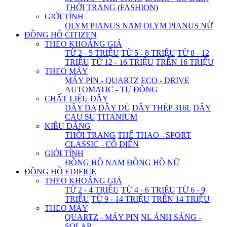
THỜI TRANG (FASHION)
GIỚI TÍNH
OLYM PIANUS NAM
OLYM PIANUS NỮ
ĐỒNG HỒ CITIZEN
THEO KHOẢNG GIÁ
TỪ 2 - 5 TRIỆU
TỪ 5 - 8 TRIỆU
TỪ 8 - 12
TRIỆU
TỪ 12 - 16 TRIỆU
TRÊN 16 TRIỆU
THEO MÁY
MÁY PIN - QUARTZ
ECO - DRIVE
AUTOMATIC - TỰ ĐỘNG
CHẤT LIỆU DÂY
DÂY DA
DÂY DÙ
DÂY THÉP 316L
DÂY
CAU SU
TITANIUM
KIỂU DÁNG
THỜI TRANG
THỂ THAO - SPORT
CLASSIC - CỔ ĐIỂN
GIỚI TÍNH
ĐỒNG HỒ NAM
ĐỒNG HỒ NỮ
ĐỒNG HỒ EDIFICE
THEO KHOẢNG GIÁ
TỪ 2 - 4 TRIỆU
TỪ 4 - 6 TRIỆU
TỪ 6 - 9
TRIỆU
TỪ 9 - 14 TRIỆU
TRÊN 14 TRIỆU
THEO MÁY
QUARTZ - MÁY PIN
NL ÁNH SÁNG -
SOLAR