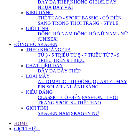
DÂY DA
THÉP KHÔNG GỈ 316L
DÂY
NHỰA
DÂY VẢI
KIỂU DÁNG
THỂ THAO - SPORT
BASSIC - CỔ ĐIỂN
SANG TRỌNG
THỜI TRANG - STYLE
GIỚI TÍNH
ĐỒNG HỒ NAM
ĐỒNG HỒ NỮ
NAM - NỮ
(UNISEX)
ĐỒNG HỒ SKAGEN
THEO KHOẢNG GIÁ
TỪ 3 - 5 TRIỆU
TỪ 5 - 7 TRIỆU
TỪ 7 - 9
TRIỆU
TRÊN 9 TRIỆU
CHẤT LIỆU DÂY
DÂY DA
DÂY THÉP
LOẠI MÁY
AUTOMATIC - TỰ ĐỘNG
QUARTZ - MÁY
PIN
SOLAR - NL ÁNH SÁNG
KIỂU DÁNG
CLASSIC - CỔ ĐIỂN
FASHION - THỜI
TRANG
SPORTS - THỂ THAO
GIỚI TÍNH
SKAGEN NAM
SKAGEN NỮ
HOME
GIỚI THIỆU