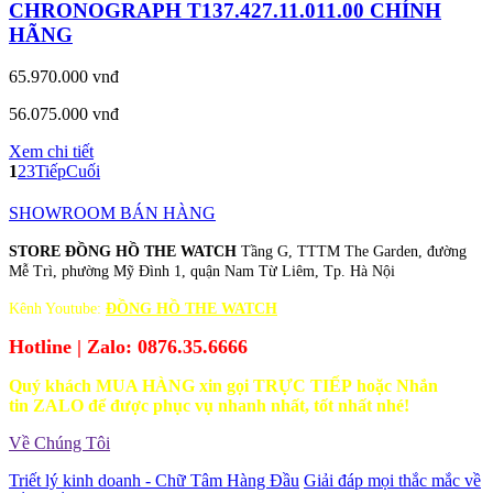
CHRONOGRAPH T137.427.11.011.00 CHÍNH
HÃNG
65.970.000 vnđ
56.075.000 vnđ
Xem chi tiết
1
2
3
Tiếp
Cuối
SHOWROOM BÁN HÀNG
STORE ĐỒNG HỒ THE WATCH
Tầng G, TTTM The Garden, đường
Mễ Trì, phường Mỹ Đình 1, quận Nam Từ Liêm, Tp. Hà Nội
Kênh Youtube:
ĐỒNG HỒ THE WATCH
Hotline | Zalo: 0876.35.6666
Quý khách MUA HÀNG xin gọi TRỰC TIẾP hoặc Nhắn
tin ZALO để được phục vụ nhanh nhất, tốt nhất nhé!
Về Chúng Tôi
Triết lý kinh doanh - Chữ Tâm Hàng Đầu
Giải đáp mọi thắc mắc về