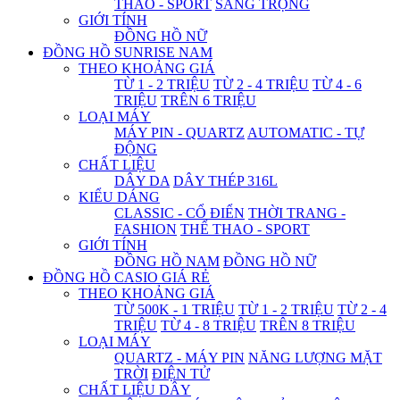
THAO - SPORT
SANG TRỌNG
GIỚI TÍNH
ĐỒNG HỒ NỮ
ĐỒNG HỒ SUNRISE NAM
THEO KHOẢNG GIÁ
TỪ 1 - 2 TRIỆU
TỪ 2 - 4 TRIỆU
TỪ 4 - 6
TRIỆU
TRÊN 6 TRIỆU
LOẠI MÁY
MÁY PIN - QUARTZ
AUTOMATIC - TỰ
ĐỘNG
CHẤT LIỆU
DÂY DA
DÂY THÉP 316L
KIỂU DÁNG
CLASSIC - CỔ ĐIỂN
THỜI TRANG -
FASHION
THỂ THAO - SPORT
GIỚI TÍNH
ĐỒNG HỒ NAM
ĐỒNG HỒ NỮ
ĐỒNG HỒ CASIO GIÁ RẺ
THEO KHOẢNG GIÁ
TỪ 500K - 1 TRIỆU
TỪ 1 - 2 TRIỆU
TỪ 2 - 4
TRIỆU
TỪ 4 - 8 TRIỆU
TRÊN 8 TRIỆU
LOẠI MÁY
QUARTZ - MÁY PIN
NĂNG LƯỢNG MẶT
TRỜI
ĐIỆN TỬ
CHẤT LIỆU DÂY