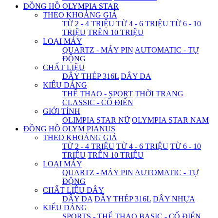
ĐỒNG HỒ OLYMPIA STAR
THEO KHOẢNG GIÁ
TỪ 2 - 4 TRIỆU
TỪ 4 - 6 TRIỆU
TỪ 6 - 10
TRIỆU
TRÊN 10 TRIỆU
LOẠI MÁY
QUARTZ - MÁY PIN
AUTOMATIC - TỰ
ĐỘNG
CHẤT LIỆU
DÂY THÉP 316L
DÂY DA
KIỂU DÁNG
THỂ THAO - SPORT
THỜI TRANG
CLASSIC - CỔ ĐIỂN
GIỚI TÍNH
OLIMPIA STAR NỮ
OLYMPIA STAR NAM
ĐỒNG HỒ OLYM PIANUS
THEO KHOẢNG GIÁ
TỪ 2 - 4 TRIỆU
TỪ 4 - 6 TRIỆU
TỪ 6 - 10
TRIỆU
TRÊN 10 TRIỆU
LOẠI MÁY
QUARTZ - MÁY PIN
AUTOMATIC - TỰ
ĐỘNG
CHẤT LIỆU DÂY
DÂY DA
DÂY THÉP 316L
DÂY NHỰA
KIỂU DÁNG
SPORTS - THỂ THAO
BASIC - CỔ ĐIỂN