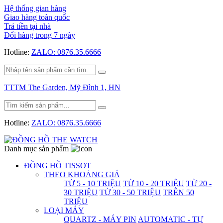
Hệ thống gian hàng
Giao hàng toàn quốc
Trả tiền tại nhà
Đổi hàng trong 7 ngày
Hotline:
ZALO: 0876.35.6666
TTTM The Garden, Mỹ Đình 1, HN
Hotline:
ZALO: 0876.35.6666
Danh mục sản phẩm
ĐỒNG HỒ TISSOT
THEO KHOẢNG GIÁ
TỪ 5 - 10 TRIỆU
TỪ 10 - 20 TRIỆU
TỪ 20 -
30 TRIỆU
TỪ 30 - 50 TRIỆU
TRÊN 50
TRIỆU
LOẠI MÁY
QUARTZ - MÁY PIN
AUTOMATIC - TỰ