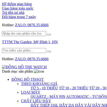
Hệ thống gian hàng
Giao hàng toàn quốc
Trả tiền tại nhà
Đổi hàng trong 7 ngày
Hotline:
ZALO: 0876.35.6666
TTTM The Garden, Mỹ Đình 1, HN
Hotline:
ZALO: 0876.35.6666
Danh mục sản phẩm
ĐỒNG HỒ TISSOT
THEO KHOẢNG GIÁ
TỪ 5 - 10 TRIỆU
TỪ 10 - 20 TRIỆU
TỪ 20 - 3
LOẠI MÁY
QUARTZ - MÁY PIN
AUTOMATIC - TỰ ĐỘ
CHẤT LIỆU DÂY
DÂY THÉP 316L
DÂY DA
DÂY VẢI
DÂY N