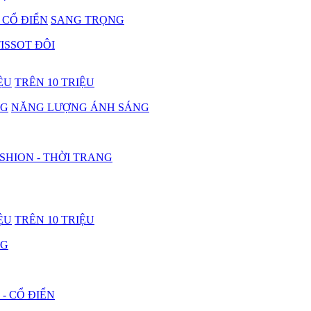
- CỔ ĐIỂN
SANG TRỌNG
ISSOT ĐÔI
IỆU
TRÊN 10 TRIỆU
NG
NĂNG LƯỢNG ÁNH SÁNG
SHION - THỜI TRANG
IỆU
TRÊN 10 TRIỆU
NG
 - CỔ ĐIỂN