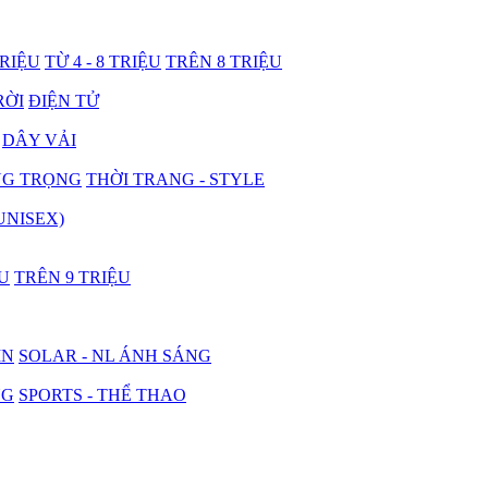
TRIỆU
TỪ 4 - 8 TRIỆU
TRÊN 8 TRIỆU
RỜI
ĐIỆN TỬ
DÂY VẢI
NG TRỌNG
THỜI TRANG - STYLE
UNISEX)
ỆU
TRÊN 9 TRIỆU
IN
SOLAR - NL ÁNH SÁNG
NG
SPORTS - THỂ THAO