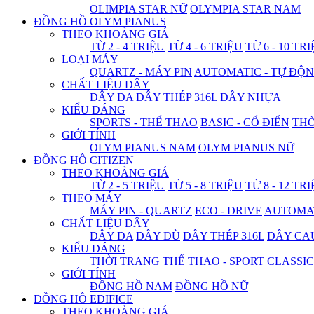
OLIMPIA STAR NỮ
OLYMPIA STAR NAM
ĐỒNG HỒ OLYM PIANUS
THEO KHOẢNG GIÁ
TỪ 2 - 4 TRIỆU
TỪ 4 - 6 TRIỆU
TỪ 6 - 10 TR
LOẠI MÁY
QUARTZ - MÁY PIN
AUTOMATIC - TỰ ĐỘ
CHẤT LIỆU DÂY
DÂY DA
DÂY THÉP 316L
DÂY NHỰA
KIỂU DÁNG
SPORTS - THỂ THAO
BASIC - CỔ ĐIỂN
THỜ
GIỚI TÍNH
OLYM PIANUS NAM
OLYM PIANUS NỮ
ĐỒNG HỒ CITIZEN
THEO KHOẢNG GIÁ
TỪ 2 - 5 TRIỆU
TỪ 5 - 8 TRIỆU
TỪ 8 - 12 TR
THEO MÁY
MÁY PIN - QUARTZ
ECO - DRIVE
AUTOMAT
CHẤT LIỆU DÂY
DÂY DA
DÂY DÙ
DÂY THÉP 316L
DÂY CA
KIỂU DÁNG
THỜI TRANG
THỂ THAO - SPORT
CLASSIC
GIỚI TÍNH
ĐỒNG HỒ NAM
ĐỒNG HỒ NỮ
ĐỒNG HỒ EDIFICE
THEO KHOẢNG GIÁ