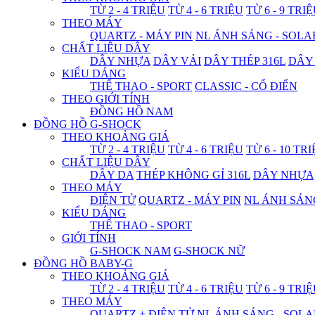
TỪ 2 - 4 TRIỆU
TỪ 4 - 6 TRIỆU
TỪ 6 - 9 TRI
THEO MÁY
QUARTZ - MÁY PIN
NL ÁNH SÁNG - SOLA
CHẤT LIỆU DÂY
DÂY NHỰA
DÂY VẢI
DÂY THÉP 316L
DÂY
KIỂU DÁNG
THỂ THAO - SPORT
CLASSIC - CỔ ĐIỂN
THEO GIỚI TÍNH
ĐỒNG HỒ NAM
ĐỒNG HỒ G-SHOCK
THEO KHOẢNG GIÁ
TỪ 2 - 4 TRIỆU
TỪ 4 - 6 TRIỆU
TỪ 6 - 10 TR
CHẤT LIỆU DÂY
DÂY DA
THÉP KHÔNG GỈ 316L
DÂY NHỰA
THEO MÁY
ĐIỆN TỬ
QUARTZ - MÁY PIN
NL ÁNH SÁN
KIỂU DÁNG
THỂ THAO - SPORT
GIỚI TÍNH
G-SHOCK NAM
G-SHOCK NỮ
ĐỒNG HỒ BABY-G
THEO KHOẢNG GIÁ
TỪ 2 - 4 TRIỆU
TỪ 4 - 6 TRIỆU
TỪ 6 - 9 TRI
THEO MÁY
QUARTZ + ĐIỆN TỬ
NL ÁNH SÁNG - SOLA