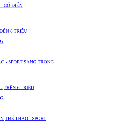
 - CỔ ĐIỂN
 ĐẾN 8 TRIỆU
NG
O - SPORT
SANG TRỌNG
ỆU
TRÊN 6 TRIỆU
NG
ON
THỂ THAO - SPORT