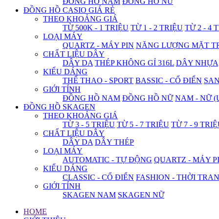
ĐỒNG HỒ NAM
ĐỒNG HỒ NỮ
ĐỒNG HỒ CASIO GIÁ RẺ
THEO KHOẢNG GIÁ
TỪ 500K - 1 TRIỆU
TỪ 1 - 2 TRIỆU
TỪ 2 - 4 
LOẠI MÁY
QUARTZ - MÁY PIN
NĂNG LƯỢNG MẶT T
CHẤT LIỆU DÂY
DÂY DA
THÉP KHÔNG GỈ 316L
DÂY NHỰA
KIỂU DÁNG
THỂ THAO - SPORT
BASSIC - CỔ ĐIỂN
SA
GIỚI TÍNH
ĐỒNG HỒ NAM
ĐỒNG HỒ NỮ
NAM - NỮ (
ĐỒNG HỒ SKAGEN
THEO KHOẢNG GIÁ
TỪ 3 - 5 TRIỆU
TỪ 5 - 7 TRIỆU
TỪ 7 - 9 TRI
CHẤT LIỆU DÂY
DÂY DA
DÂY THÉP
LOẠI MÁY
AUTOMATIC - TỰ ĐỘNG
QUARTZ - MÁY P
KIỂU DÁNG
CLASSIC - CỔ ĐIỂN
FASHION - THỜI TRA
GIỚI TÍNH
SKAGEN NAM
SKAGEN NỮ
HOME