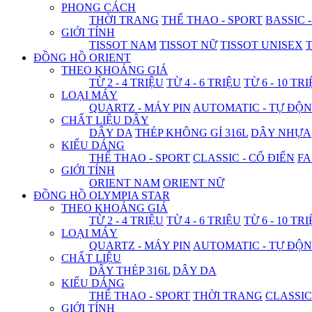
PHONG CÁCH
THỜI TRANG
THỂ THAO - SPORT
BASSIC 
GIỚI TÍNH
TISSOT NAM
TISSOT NỮ
TISSOT UNISEX
T
ĐỒNG HỒ ORIENT
THEO KHOẢNG GIÁ
TỪ 2 - 4 TRIỆU
TỪ 4 - 6 TRIỆU
TỪ 6 - 10 TR
LOẠI MÁY
QUARTZ - MÁY PIN
AUTOMATIC - TỰ ĐỘ
CHẤT LIỆU DÂY
DÂY DA
THÉP KHÔNG GỈ 316L
DÂY NHỰA
KIỂU DÁNG
THỂ THAO - SPORT
CLASSIC - CỔ ĐIỂN
FA
GIỚI TÍNH
ORIENT NAM
ORIENT NỮ
ĐỒNG HỒ OLYMPIA STAR
THEO KHOẢNG GIÁ
TỪ 2 - 4 TRIỆU
TỪ 4 - 6 TRIỆU
TỪ 6 - 10 TR
LOẠI MÁY
QUARTZ - MÁY PIN
AUTOMATIC - TỰ ĐỘ
CHẤT LIỆU
DÂY THÉP 316L
DÂY DA
KIỂU DÁNG
THỂ THAO - SPORT
THỜI TRANG
CLASSIC
GIỚI TÍNH