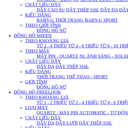
CHẤT LIỆU DÂY
DÂY CAO SU
DÂY THÉP 316L
DÂY DA
DÂ
KIỂU DÁNG
BABY-G THỜI TRANG
BABY-G SPORT
THEO GIỚI TÍNH
ĐỒNG HỒ NỮ
ĐỒNG HỒ SHEEN
THEO KHOẢNG GIÁ
TỪ 2 - 4 TRIỆU
TỪ 4 - 6 TRIỆU
TỪ 6 - 10 TR
THEO MÁY
MÁY PIN - QUARTZ
NL ÁNH SÁNG - SOLA
CHẤT LIỆU DÂY
DÂY DA
DÂY THÉP 316L
KIỂU DÁNG
THỜI TRANG
THỂ THAO - SPORT
GIỚI TÍNH
ĐỒNG HỒ NỮ
ĐỒNG HỒ FREELOOK
THEO KHOẢNG GIÁ
TỪ 1 - 2 TRIỆU
TỪ 2 - 4 TRIỆU
TỪ 4 - 6 TRI
LOẠI MÁY
QUARTZ - MÁY PIN
AUTOMATIC - TỰ ĐỘ
CHẤT LIỆU DÂY
DÂY DA
DÂY LƯỚI
DÂY THÉP 316L