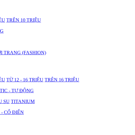
IỆU
TRÊN 10 TRIỆU
NG
I TRANG (FASHION)
IỆU
TỪ 12 - 16 TRIỆU
TRÊN 16 TRIỆU
IC - TỰ ĐỘNG
U SU
TITANIUM
 - CỔ ĐIỂN