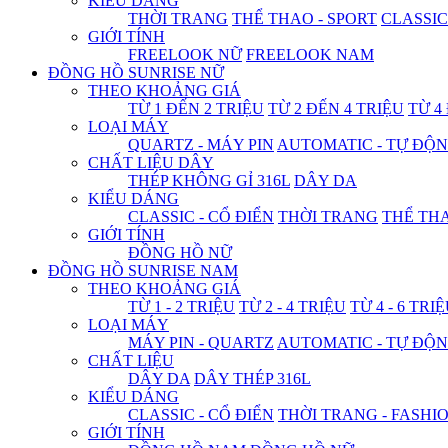
KIỂU DÁNG
THỜI TRANG
THỂ THAO - SPORT
CLASSIC
GIỚI TÍNH
FREELOOK NỮ
FREELOOK NAM
ĐỒNG HỒ SUNRISE NỮ
THEO KHOẢNG GIÁ
TỪ 1 ĐẾN 2 TRIỆU
TỪ 2 ĐẾN 4 TRIỆU
TỪ 4
LOẠI MÁY
QUARTZ - MÁY PIN
AUTOMATIC - TỰ ĐỘ
CHẤT LIỆU DÂY
THÉP KHÔNG GỈ 316L
DÂY DA
KIỂU DÁNG
CLASSIC - CỔ ĐIỂN
THỜI TRANG
THỂ THA
GIỚI TÍNH
ĐỒNG HỒ NỮ
ĐỒNG HỒ SUNRISE NAM
THEO KHOẢNG GIÁ
TỪ 1 - 2 TRIỆU
TỪ 2 - 4 TRIỆU
TỪ 4 - 6 TRI
LOẠI MÁY
MÁY PIN - QUARTZ
AUTOMATIC - TỰ ĐỘ
CHẤT LIỆU
DÂY DA
DÂY THÉP 316L
KIỂU DÁNG
CLASSIC - CỔ ĐIỂN
THỜI TRANG - FASHI
GIỚI TÍNH