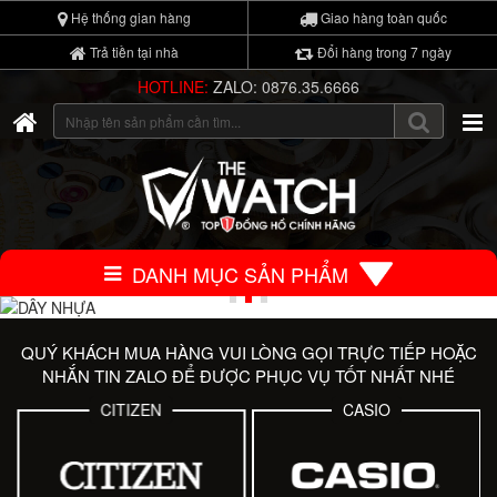
Hệ thống gian hàng
Giao hàng toàn quốc
Trả tiền tại nhà
Đổi hàng trong 7 ngày
HOTLINE:
ZALO: 0876.35.6666
DANH MỤC SẢN PHẨM
QUÝ KHÁCH MUA HÀNG VUI LÒNG GỌI TRỰC TIẾP HOẶC
NHẮN TIN ZALO ĐỂ ĐƯỢC PHỤC VỤ TỐT NHẤT NHÉ
CITIZEN
CASIO