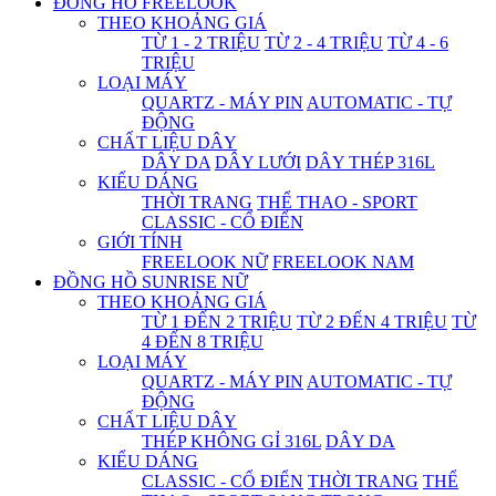
ĐỒNG HỒ FREELOOK
THEO KHOẢNG GIÁ
TỪ 1 - 2 TRIỆU
TỪ 2 - 4 TRIỆU
TỪ 4 - 6
TRIỆU
LOẠI MÁY
QUARTZ - MÁY PIN
AUTOMATIC - TỰ
ĐỘNG
CHẤT LIỆU DÂY
DÂY DA
DÂY LƯỚI
DÂY THÉP 316L
KIỂU DÁNG
THỜI TRANG
THỂ THAO - SPORT
CLASSIC - CỔ ĐIỂN
GIỚI TÍNH
FREELOOK NỮ
FREELOOK NAM
ĐỒNG HỒ SUNRISE NỮ
THEO KHOẢNG GIÁ
TỪ 1 ĐẾN 2 TRIỆU
TỪ 2 ĐẾN 4 TRIỆU
TỪ
4 ĐẾN 8 TRIỆU
LOẠI MÁY
QUARTZ - MÁY PIN
AUTOMATIC - TỰ
ĐỘNG
CHẤT LIỆU DÂY
THÉP KHÔNG GỈ 316L
DÂY DA
KIỂU DÁNG
CLASSIC - CỔ ĐIỂN
THỜI TRANG
THỂ