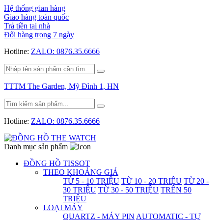
Hệ thống gian hàng
Giao hàng toàn quốc
Trả tiền tại nhà
Đổi hàng trong 7 ngày
Hotline:
ZALO: 0876.35.6666
TTTM The Garden, Mỹ Đình 1, HN
Hotline:
ZALO: 0876.35.6666
Danh mục sản phẩm
ĐỒNG HỒ TISSOT
THEO KHOẢNG GIÁ
TỪ 5 - 10 TRIỆU
TỪ 10 - 20 TRIỆU
TỪ 20 -
30 TRIỆU
TỪ 30 - 50 TRIỆU
TRÊN 50
TRIỆU
LOẠI MÁY
QUARTZ - MÁY PIN
AUTOMATIC - TỰ