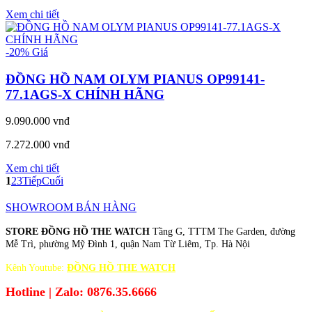
Xem chi tiết
-20%
Giá
ĐỒNG HỒ NAM OLYM PIANUS OP99141-
77.1AGS-X CHÍNH HÃNG
9.090.000 vnđ
7.272.000 vnđ
Xem chi tiết
1
2
3
Tiếp
Cuối
SHOWROOM BÁN HÀNG
STORE ĐỒNG HỒ THE WATCH
Tầng G, TTTM The Garden, đường
Mễ Trì, phường Mỹ Đình 1, quận Nam Từ Liêm, Tp. Hà Nội
Kênh Youtube:
ĐỒNG HỒ THE WATCH
Hotline | Zalo: 0876.35.6666