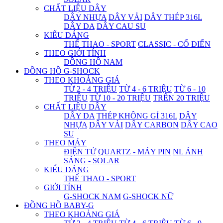
CHẤT LIỆU DÂY
DÂY NHỰA
DÂY VẢI
DÂY THÉP 316L
DÂY DA
DÂY CAU SU
KIỂU DÁNG
THỂ THAO - SPORT
CLASSIC - CỔ ĐIỂN
THEO GIỚI TÍNH
ĐỒNG HỒ NAM
ĐỒNG HỒ G-SHOCK
THEO KHOẢNG GIÁ
TỪ 2 - 4 TRIỆU
TỪ 4 - 6 TRIỆU
TỪ 6 - 10
TRIỆU
TỪ 10 - 20 TRIỆU
TRÊN 20 TRIỆU
CHẤT LIỆU DÂY
DÂY DA
THÉP KHÔNG GỈ 316L
DÂY
NHỰA
DÂY VẢI
DÂY CARBON
DÂY CAO
SU
THEO MÁY
ĐIỆN TỬ
QUARTZ - MÁY PIN
NL ÁNH
SÁNG - SOLAR
KIỂU DÁNG
THỂ THAO - SPORT
GIỚI TÍNH
G-SHOCK NAM
G-SHOCK NỮ
ĐỒNG HỒ BABY-G
THEO KHOẢNG GIÁ