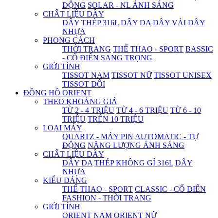
ĐỘNG
SOLAR - NL ÁNH SÁNG
CHẤT LIỆU DÂY
DÂY THÉP 316L
DÂY DA
DÂY VẢI
DÂY
NHỰA
PHONG CÁCH
THỜI TRANG
THỂ THAO - SPORT
BASSIC
- CỔ ĐIỂN
SANG TRỌNG
GIỚI TÍNH
TISSOT NAM
TISSOT NỮ
TISSOT UNISEX
TISSOT ĐÔI
ĐỒNG HỒ ORIENT
THEO KHOẢNG GIÁ
TỪ 2 - 4 TRIỆU
TỪ 4 - 6 TRIỆU
TỪ 6 - 10
TRIỆU
TRÊN 10 TRIỆU
LOẠI MÁY
QUARTZ - MÁY PIN
AUTOMATIC - TỰ
ĐỘNG
NĂNG LƯỢNG ÁNH SÁNG
CHẤT LIỆU DÂY
DÂY DA
THÉP KHÔNG GỈ 316L
DÂY
NHỰA
KIỂU DÁNG
THỂ THAO - SPORT
CLASSIC - CỔ ĐIỂN
FASHION - THỜI TRANG
GIỚI TÍNH
ORIENT NAM
ORIENT NỮ