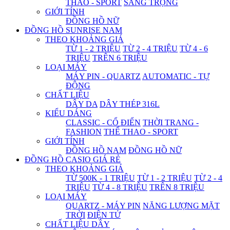
THAO - SPORT
SANG TRỌNG
GIỚI TÍNH
ĐỒNG HỒ NỮ
ĐỒNG HỒ SUNRISE NAM
THEO KHOẢNG GIÁ
TỪ 1 - 2 TRIỆU
TỪ 2 - 4 TRIỆU
TỪ 4 - 6
TRIỆU
TRÊN 6 TRIỆU
LOẠI MÁY
MÁY PIN - QUARTZ
AUTOMATIC - TỰ
ĐỘNG
CHẤT LIỆU
DÂY DA
DÂY THÉP 316L
KIỂU DÁNG
CLASSIC - CỔ ĐIỂN
THỜI TRANG -
FASHION
THỂ THAO - SPORT
GIỚI TÍNH
ĐỒNG HỒ NAM
ĐỒNG HỒ NỮ
ĐỒNG HỒ CASIO GIÁ RẺ
THEO KHOẢNG GIÁ
TỪ 500K - 1 TRIỆU
TỪ 1 - 2 TRIỆU
TỪ 2 - 4
TRIỆU
TỪ 4 - 8 TRIỆU
TRÊN 8 TRIỆU
LOẠI MÁY
QUARTZ - MÁY PIN
NĂNG LƯỢNG MẶT
TRỜI
ĐIỆN TỬ
CHẤT LIỆU DÂY