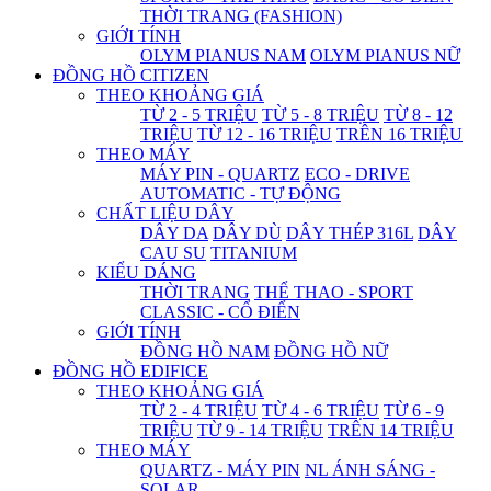
THỜI TRANG (FASHION)
GIỚI TÍNH
OLYM PIANUS NAM
OLYM PIANUS NỮ
ĐỒNG HỒ CITIZEN
THEO KHOẢNG GIÁ
TỪ 2 - 5 TRIỆU
TỪ 5 - 8 TRIỆU
TỪ 8 - 12
TRIỆU
TỪ 12 - 16 TRIỆU
TRÊN 16 TRIỆU
THEO MÁY
MÁY PIN - QUARTZ
ECO - DRIVE
AUTOMATIC - TỰ ĐỘNG
CHẤT LIỆU DÂY
DÂY DA
DÂY DÙ
DÂY THÉP 316L
DÂY
CAU SU
TITANIUM
KIỂU DÁNG
THỜI TRANG
THỂ THAO - SPORT
CLASSIC - CỔ ĐIỂN
GIỚI TÍNH
ĐỒNG HỒ NAM
ĐỒNG HỒ NỮ
ĐỒNG HỒ EDIFICE
THEO KHOẢNG GIÁ
TỪ 2 - 4 TRIỆU
TỪ 4 - 6 TRIỆU
TỪ 6 - 9
TRIỆU
TỪ 9 - 14 TRIỆU
TRÊN 14 TRIỆU
THEO MÁY
QUARTZ - MÁY PIN
NL ÁNH SÁNG -
SOLAR