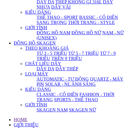
DÂY DA
THÉP KHÔNG GỈ 316L
DÂY
NHỰA
DÂY VẢI
KIỂU DÁNG
THỂ THAO - SPORT
BASSIC - CỔ ĐIỂN
SANG TRỌNG
THỜI TRANG - STYLE
GIỚI TÍNH
ĐỒNG HỒ NAM
ĐỒNG HỒ NỮ
NAM - NỮ
(UNISEX)
ĐỒNG HỒ SKAGEN
THEO KHOẢNG GIÁ
TỪ 3 - 5 TRIỆU
TỪ 5 - 7 TRIỆU
TỪ 7 - 9
TRIỆU
TRÊN 9 TRIỆU
CHẤT LIỆU DÂY
DÂY DA
DÂY THÉP
LOẠI MÁY
AUTOMATIC - TỰ ĐỘNG
QUARTZ - MÁY
PIN
SOLAR - NL ÁNH SÁNG
KIỂU DÁNG
CLASSIC - CỔ ĐIỂN
FASHION - THỜI
TRANG
SPORTS - THỂ THAO
GIỚI TÍNH
SKAGEN NAM
SKAGEN NỮ
HOME
GIỚI THIỆU