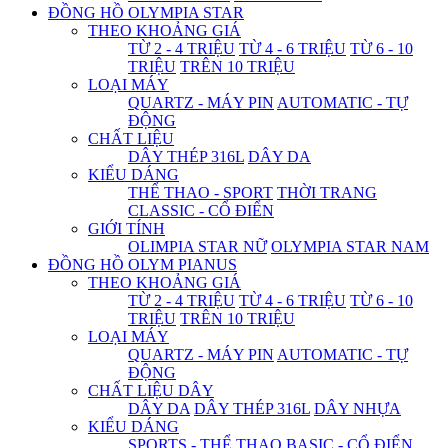
ĐỒNG HỒ OLYMPIA STAR
THEO KHOẢNG GIÁ
TỪ 2 - 4 TRIỆU
TỪ 4 - 6 TRIỆU
TỪ 6 - 10
TRIỆU
TRÊN 10 TRIỆU
LOẠI MÁY
QUARTZ - MÁY PIN
AUTOMATIC - TỰ
ĐỘNG
CHẤT LIỆU
DÂY THÉP 316L
DÂY DA
KIỂU DÁNG
THỂ THAO - SPORT
THỜI TRANG
CLASSIC - CỔ ĐIỂN
GIỚI TÍNH
OLIMPIA STAR NỮ
OLYMPIA STAR NAM
ĐỒNG HỒ OLYM PIANUS
THEO KHOẢNG GIÁ
TỪ 2 - 4 TRIỆU
TỪ 4 - 6 TRIỆU
TỪ 6 - 10
TRIỆU
TRÊN 10 TRIỆU
LOẠI MÁY
QUARTZ - MÁY PIN
AUTOMATIC - TỰ
ĐỘNG
CHẤT LIỆU DÂY
DÂY DA
DÂY THÉP 316L
DÂY NHỰA
KIỂU DÁNG
SPORTS - THỂ THAO
BASIC - CỔ ĐIỂN