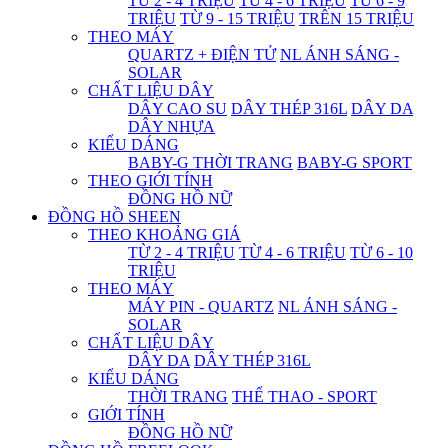
TỪ 2 - 4 TRIỆU
TỪ 4 - 6 TRIỆU
TỪ 6 - 9
TRIỆU
TỪ 9 - 15 TRIỆU
TRÊN 15 TRIỆU
THEO MÁY
QUARTZ + ĐIỆN TỬ
NL ÁNH SÁNG -
SOLAR
CHẤT LIỆU DÂY
DÂY CAO SU
DÂY THÉP 316L
DÂY DA
DÂY NHỰA
KIỂU DÁNG
BABY-G THỜI TRANG
BABY-G SPORT
THEO GIỚI TÍNH
ĐỒNG HỒ NỮ
ĐỒNG HỒ SHEEN
THEO KHOẢNG GIÁ
TỪ 2 - 4 TRIỆU
TỪ 4 - 6 TRIỆU
TỪ 6 - 10
TRIỆU
THEO MÁY
MÁY PIN - QUARTZ
NL ÁNH SÁNG -
SOLAR
CHẤT LIỆU DÂY
DÂY DA
DÂY THÉP 316L
KIỂU DÁNG
THỜI TRANG
THỂ THAO - SPORT
GIỚI TÍNH
ĐỒNG HỒ NỮ