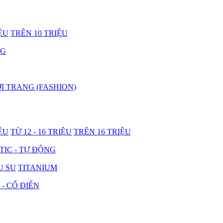
IỆU
TRÊN 10 TRIỆU
NG
I TRANG (FASHION)
IỆU
TỪ 12 - 16 TRIỆU
TRÊN 16 TRIỆU
IC - TỰ ĐỘNG
U SU
TITANIUM
 - CỔ ĐIỂN