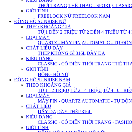
KIỂU DÁNG
THỜI TRANG
THỂ THAO - SPORT
CLASSIC
GIỚI TÍNH
FREELOOK NỮ
FREELOOK NAM
ĐỒNG HỒ SUNRISE NỮ
THEO KHOẢNG GIÁ
TỪ 1 ĐẾN 2 TRIỆU
TỪ 2 ĐẾN 4 TRIỆU
TỪ 4
LOẠI MÁY
QUARTZ - MÁY PIN
AUTOMATIC - TỰ ĐỘ
CHẤT LIỆU DÂY
THÉP KHÔNG GỈ 316L
DÂY DA
KIỂU DÁNG
CLASSIC - CỔ ĐIỂN
THỜI TRANG
THỂ THA
GIỚI TÍNH
ĐỒNG HỒ NỮ
ĐỒNG HỒ SUNRISE NAM
THEO KHOẢNG GIÁ
TỪ 1 - 2 TRIỆU
TỪ 2 - 4 TRIỆU
TỪ 4 - 6 TRI
LOẠI MÁY
MÁY PIN - QUARTZ
AUTOMATIC - TỰ ĐỘ
CHẤT LIỆU
DÂY DA
DÂY THÉP 316L
KIỂU DÁNG
CLASSIC - CỔ ĐIỂN
THỜI TRANG - FASHI
GIỚI TÍNH