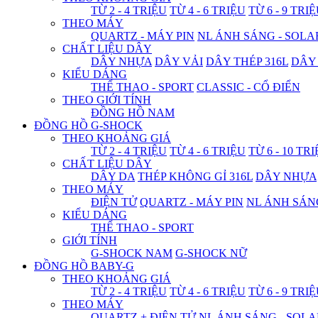
TỪ 2 - 4 TRIỆU
TỪ 4 - 6 TRIỆU
TỪ 6 - 9 TRI
THEO MÁY
QUARTZ - MÁY PIN
NL ÁNH SÁNG - SOLA
CHẤT LIỆU DÂY
DÂY NHỰA
DÂY VẢI
DÂY THÉP 316L
DÂY
KIỂU DÁNG
THỂ THAO - SPORT
CLASSIC - CỔ ĐIỂN
THEO GIỚI TÍNH
ĐỒNG HỒ NAM
ĐỒNG HỒ G-SHOCK
THEO KHOẢNG GIÁ
TỪ 2 - 4 TRIỆU
TỪ 4 - 6 TRIỆU
TỪ 6 - 10 TR
CHẤT LIỆU DÂY
DÂY DA
THÉP KHÔNG GỈ 316L
DÂY NHỰA
THEO MÁY
ĐIỆN TỬ
QUARTZ - MÁY PIN
NL ÁNH SÁN
KIỂU DÁNG
THỂ THAO - SPORT
GIỚI TÍNH
G-SHOCK NAM
G-SHOCK NỮ
ĐỒNG HỒ BABY-G
THEO KHOẢNG GIÁ
TỪ 2 - 4 TRIỆU
TỪ 4 - 6 TRIỆU
TỪ 6 - 9 TRI
THEO MÁY
QUARTZ + ĐIỆN TỬ
NL ÁNH SÁNG - SOLA