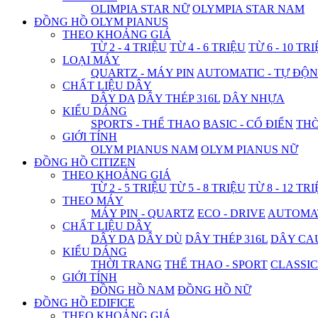
OLIMPIA STAR NỮ
OLYMPIA STAR NAM
ĐỒNG HỒ OLYM PIANUS
THEO KHOẢNG GIÁ
TỪ 2 - 4 TRIỆU
TỪ 4 - 6 TRIỆU
TỪ 6 - 10 TR
LOẠI MÁY
QUARTZ - MÁY PIN
AUTOMATIC - TỰ ĐỘ
CHẤT LIỆU DÂY
DÂY DA
DÂY THÉP 316L
DÂY NHỰA
KIỂU DÁNG
SPORTS - THỂ THAO
BASIC - CỔ ĐIỂN
THỜ
GIỚI TÍNH
OLYM PIANUS NAM
OLYM PIANUS NỮ
ĐỒNG HỒ CITIZEN
THEO KHOẢNG GIÁ
TỪ 2 - 5 TRIỆU
TỪ 5 - 8 TRIỆU
TỪ 8 - 12 TR
THEO MÁY
MÁY PIN - QUARTZ
ECO - DRIVE
AUTOMAT
CHẤT LIỆU DÂY
DÂY DA
DÂY DÙ
DÂY THÉP 316L
DÂY CA
KIỂU DÁNG
THỜI TRANG
THỂ THAO - SPORT
CLASSIC
GIỚI TÍNH
ĐỒNG HỒ NAM
ĐỒNG HỒ NỮ
ĐỒNG HỒ EDIFICE
THEO KHOẢNG GIÁ