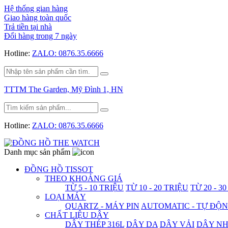
Hệ thống gian hàng
Giao hàng toàn quốc
Trả tiền tại nhà
Đổi hàng trong 7 ngày
Hotline:
ZALO: 0876.35.6666
TTTM The Garden, Mỹ Đình 1, HN
Hotline:
ZALO: 0876.35.6666
Danh mục sản phẩm
ĐỒNG HỒ TISSOT
THEO KHOẢNG GIÁ
TỪ 5 - 10 TRIỆU
TỪ 10 - 20 TRIỆU
TỪ 20 - 3
LOẠI MÁY
QUARTZ - MÁY PIN
AUTOMATIC - TỰ ĐỘ
CHẤT LIỆU DÂY
DÂY THÉP 316L
DÂY DA
DÂY VẢI
DÂY N