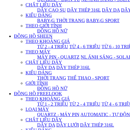
CHẤT LIỆU DÂY
DÂY CAO SU
DÂY THÉP 316L
DÂY DA
DÂ
KIỂU DÁNG
BABY-G THỜI TRANG
BABY-G SPORT
THEO GIỚI TÍNH
ĐỒNG HỒ NỮ
ĐỒNG HỒ SHEEN
THEO KHOẢNG GIÁ
TỪ 2 - 4 TRIỆU
TỪ 4 - 6 TRIỆU
TỪ 6 - 10 TR
THEO MÁY
MÁY PIN - QUARTZ
NL ÁNH SÁNG - SOLA
CHẤT LIỆU DÂY
DÂY DA
DÂY THÉP 316L
KIỂU DÁNG
THỜI TRANG
THỂ THAO - SPORT
GIỚI TÍNH
ĐỒNG HỒ NỮ
ĐỒNG HỒ FREELOOK
THEO KHOẢNG GIÁ
TỪ 1 - 2 TRIỆU
TỪ 2 - 4 TRIỆU
TỪ 4 - 6 TRI
LOẠI MÁY
QUARTZ - MÁY PIN
AUTOMATIC - TỰ ĐỘ
CHẤT LIỆU DÂY
DÂY DA
DÂY LƯỚI
DÂY THÉP 316L