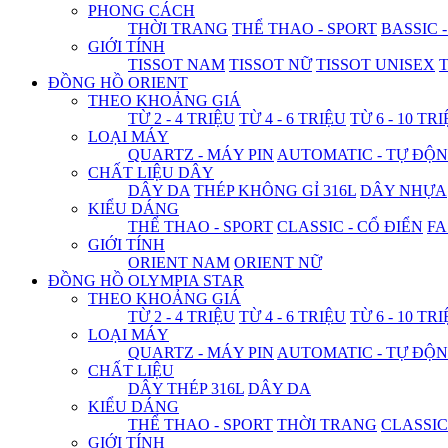
PHONG CÁCH
THỜI TRANG
THỂ THAO - SPORT
BASSIC 
GIỚI TÍNH
TISSOT NAM
TISSOT NỮ
TISSOT UNISEX
T
ĐỒNG HỒ ORIENT
THEO KHOẢNG GIÁ
TỪ 2 - 4 TRIỆU
TỪ 4 - 6 TRIỆU
TỪ 6 - 10 TR
LOẠI MÁY
QUARTZ - MÁY PIN
AUTOMATIC - TỰ ĐỘ
CHẤT LIỆU DÂY
DÂY DA
THÉP KHÔNG GỈ 316L
DÂY NHỰA
KIỂU DÁNG
THỂ THAO - SPORT
CLASSIC - CỔ ĐIỂN
FA
GIỚI TÍNH
ORIENT NAM
ORIENT NỮ
ĐỒNG HỒ OLYMPIA STAR
THEO KHOẢNG GIÁ
TỪ 2 - 4 TRIỆU
TỪ 4 - 6 TRIỆU
TỪ 6 - 10 TR
LOẠI MÁY
QUARTZ - MÁY PIN
AUTOMATIC - TỰ ĐỘ
CHẤT LIỆU
DÂY THÉP 316L
DÂY DA
KIỂU DÁNG
THỂ THAO - SPORT
THỜI TRANG
CLASSIC
GIỚI TÍNH