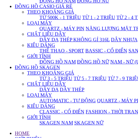
ĐỒNG HỒ NAM
ĐỒNG HỒ NỮ
ĐỒNG HỒ CASIO GIÁ RẺ
THEO KHOẢNG GIÁ
TỪ 500K - 1 TRIỆU
TỪ 1 - 2 TRIỆU
TỪ 2 - 4 
LOẠI MÁY
QUARTZ - MÁY PIN
NĂNG LƯỢNG MẶT T
CHẤT LIỆU DÂY
DÂY DA
THÉP KHÔNG GỈ 316L
DÂY NHỰA
KIỂU DÁNG
THỂ THAO - SPORT
BASSIC - CỔ ĐIỂN
SA
GIỚI TÍNH
ĐỒNG HỒ NAM
ĐỒNG HỒ NỮ
NAM - NỮ (
ĐỒNG HỒ SKAGEN
THEO KHOẢNG GIÁ
TỪ 3 - 5 TRIỆU
TỪ 5 - 7 TRIỆU
TỪ 7 - 9 TRI
CHẤT LIỆU DÂY
DÂY DA
DÂY THÉP
LOẠI MÁY
AUTOMATIC - TỰ ĐỘNG
QUARTZ - MÁY P
KIỂU DÁNG
CLASSIC - CỔ ĐIỂN
FASHION - THỜI TRA
GIỚI TÍNH
SKAGEN NAM
SKAGEN NỮ
HOME