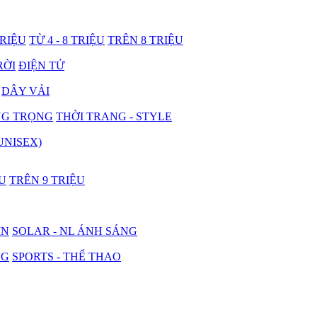
TRIỆU
TỪ 4 - 8 TRIỆU
TRÊN 8 TRIỆU
RỜI
ĐIỆN TỬ
DÂY VẢI
NG TRỌNG
THỜI TRANG - STYLE
UNISEX)
ỆU
TRÊN 9 TRIỆU
IN
SOLAR - NL ÁNH SÁNG
NG
SPORTS - THỂ THAO