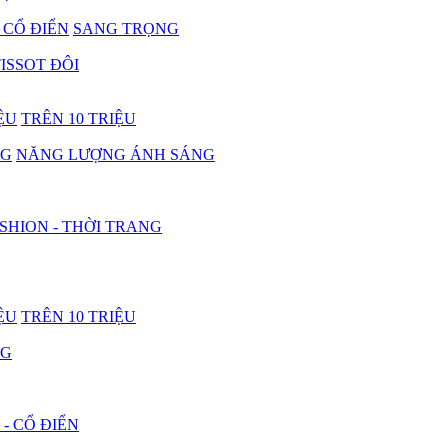
- CỔ ĐIỂN
SANG TRỌNG
ISSOT ĐÔI
IỆU
TRÊN 10 TRIỆU
NG
NĂNG LƯỢNG ÁNH SÁNG
SHION - THỜI TRANG
IỆU
TRÊN 10 TRIỆU
NG
 - CỔ ĐIỂN