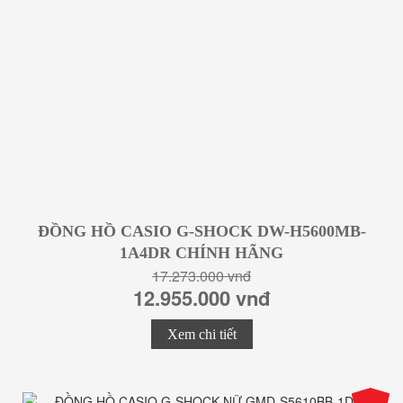
ĐỒNG HỒ CASIO G-SHOCK DW-H5600MB-
1A4DR CHÍNH HÃNG
17.273.000 vnđ
12.955.000 vnđ
Xem chi tiết
-25%