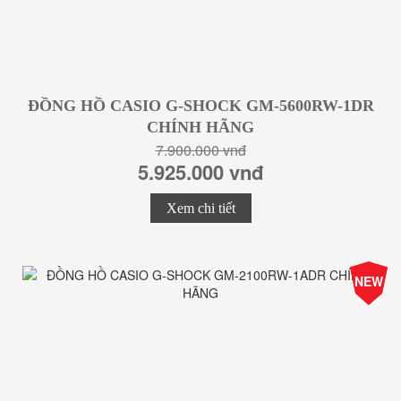
ĐỒNG HỒ CASIO G-SHOCK GM-5600RW-1DR
CHÍNH HÃNG
7.900.000 vnđ
5.925.000 vnđ
Xem chi tiết
-25%
NEW
Giá