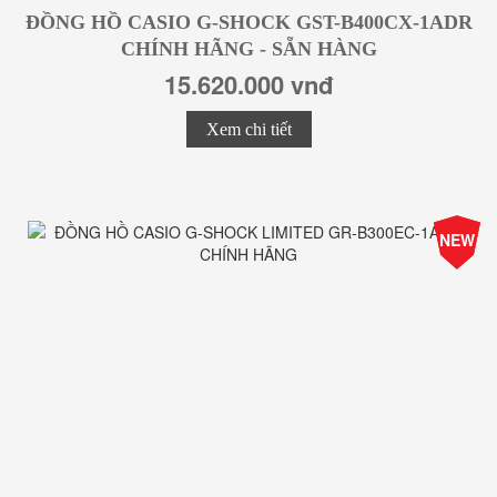
ĐỒNG HỒ CASIO G-SHOCK GST-B400CX-1ADR
CHÍNH HÃNG - SẴN HÀNG
15.620.000 vnđ
Xem chi tiết
-25%
NEW
Giá