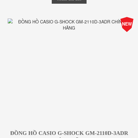
-25%
NEW
Giá
ĐỒNG HỒ CASIO G-SHOCK GM-2110D-3ADR