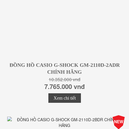
ĐỒNG HỒ CASIO G-SHOCK GM-2110D-2ADR
CHÍNH HÃNG
10.352.000 vnđ
7.765.000 vnđ
Xem chi tiết
-25%
NEW
Giá