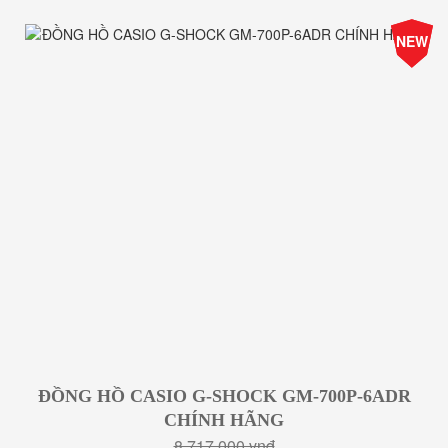
-25%
NEW
Giá
ĐỒNG HỒ CASIO G-SHOCK GM-700P-6ADR
CHÍNH HÃNG
8.717.000 vnđ