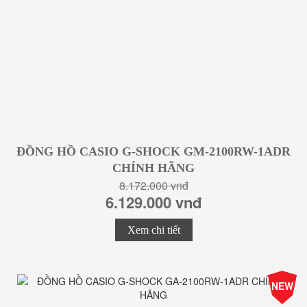
ĐỒNG HỒ CASIO G-SHOCK GM-2100RW-1ADR
CHÍNH HÃNG
8.172.000 vnđ
6.129.000 vnđ
Xem chi tiết
-25%
NEW
Giá