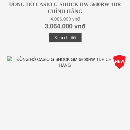
ĐỒNG HỒ CASIO G-SHOCK DW-5600RW-1DR
CHÍNH HÃNG
4.086.000 vnđ
3.064.000 vnđ
Xem chi tiết
-25%
NEW
Giá