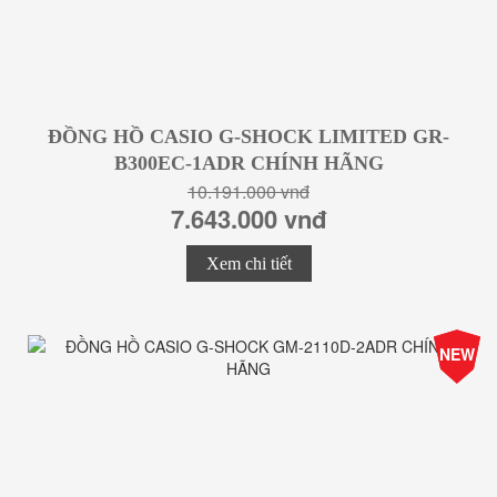
ĐỒNG HỒ CASIO G-SHOCK LIMITED GR-
B300EC-1ADR CHÍNH HÃNG
10.191.000 vnđ
7.643.000 vnđ
Xem chi tiết
-25%
NEW
Giá