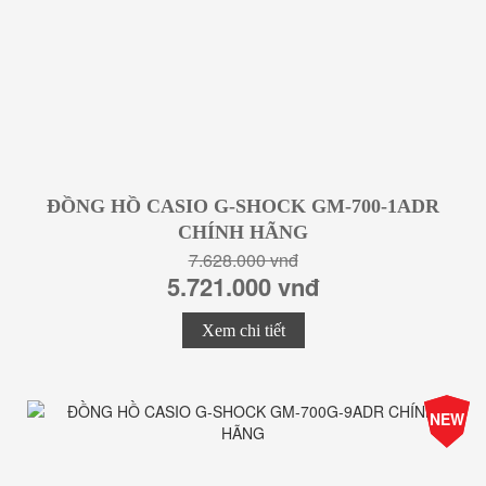
ĐỒNG HỒ CASIO G-SHOCK GM-700-1ADR
CHÍNH HÃNG
7.628.000 vnđ
5.721.000 vnđ
Xem chi tiết
-25%
NEW
Giá