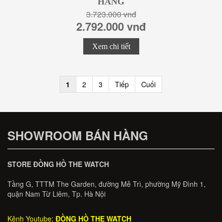
HÃNG
3.723.000 vnđ
2.792.000 vnđ
Xem chi tiết
1
2
3
Tiếp
Cuối
SHOWROOM BÁN HÀNG
STORE ĐỒNG HỒ THE WATCH
Tầng G, TTTM The Garden, đường Mễ Trì, phường Mỹ Đình 1,
quận Nam Từ Liêm, Tp. Hà Nội
Kênh Youtube:
ĐỒNG HỒ THE WATCH