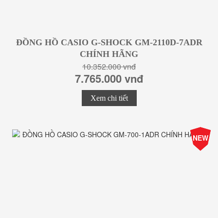
ĐỒNG HỒ CASIO G-SHOCK GM-2110D-7ADR
CHÍNH HÃNG
10.352.000 vnđ
7.765.000 vnđ
Xem chi tiết
-25%
NEW
Giá