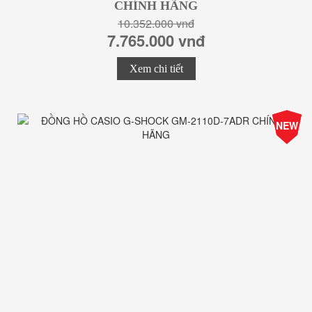
CHÍNH HÃNG
10.352.000 vnđ
7.765.000 vnđ
Xem chi tiết
-25%
NEW
Giá