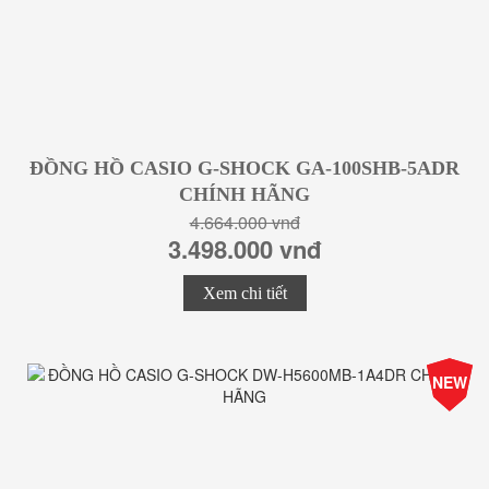
ĐỒNG HỒ CASIO G-SHOCK GA-100SHB-5ADR
CHÍNH HÃNG
4.664.000 vnđ
3.498.000 vnđ
Xem chi tiết
-25%
NEW
Giá