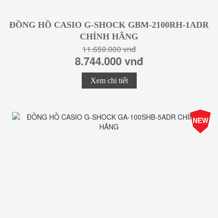
ĐỒNG HỒ CASIO G-SHOCK GBM-2100RH-1ADR
CHÍNH HÃNG
11.659.000 vnđ
8.744.000 vnđ
Xem chi tiết
-25%
NEW
Giá