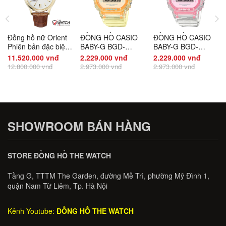
Đồng hồ nữ Orient
ĐỒNG HỒ CASIO
ĐỒNG HỒ CASIO
Phiên bản đặc biệt
BABY-G BGD-
BABY-G BGD-
2025 RA-
565SJ-9DR CHÍNH
565SJ-7DR CHÍNH
11.520.000 vnđ
2.229.000 vnđ
2.229.000 vnđ
AG0729S30B
HÃNG
HÃNG
12.800.000 vnđ
2.973.000 vnđ
2.973.000 vnđ
CHÍNH HÃNG
SHOWROOM BÁN HÀNG
STORE ĐỒNG HỒ THE WATCH
Tầng G, TTTM The Garden, đường Mễ Trì, phường Mỹ Đình 1,
quận Nam Từ Liêm, Tp. Hà Nội
Kênh Youtube:
ĐỒNG HỒ THE WATCH