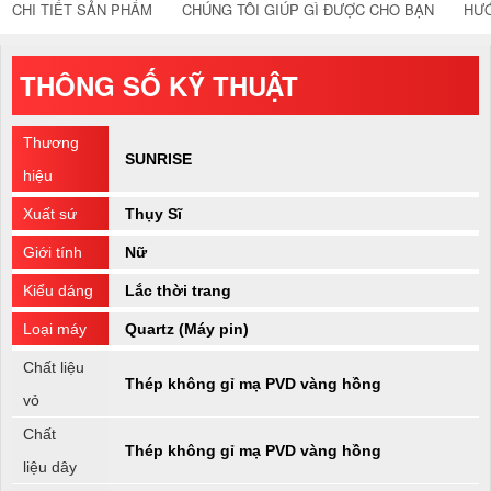
CHI TIẾT SẢN PHẨM
CHÚNG TÔI GIÚP GÌ ĐƯỢC CHO BẠN
HƯ
THÔNG SỐ KỸ THUẬT
Thương
SUNRISE
hiệu
Xuất sứ
Thụy Sĩ
Giới tính
Nữ
Kiểu dáng
Lắc thời trang
Loại máy
Quartz (Máy pin)
Chất liệu
Thép không gỉ mạ PVD vàng hồng
vỏ
Chất
Thép không gỉ mạ PVD vàng hồng
liệu dây