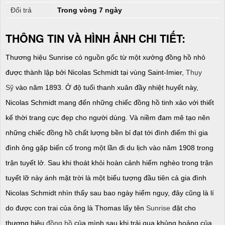
Đổi trả
Trong vòng 7 ngày
THÔNG TIN VÀ HÌNH ẢNH CHI TIẾT:
Thương hiệu Sunrise có nguồn gốc từ một xưởng đồng hồ nhỏ
được thành lập bởi Nicolas Schmidt tại vùng Saint-Imier,
Thụy
Sỹ
vào năm 1893. Ở độ tuổi thanh xuân đầy nhiệt huyết này,
Nicolas Schmidt mang đến những chiếc đồng hồ tinh xảo với thiết
kế thời trang cực đẹp cho người dùng. Và niềm đam mê tạo nên
những chiếc đồng hồ chất lượng bền bỉ đạt tới đình điểm thì gia
đình ông gặp biến cố trong một lần đi du lịch vào năm 1908 trong
trận tuyết lở. Sau khi thoát khỏi hoàn cảnh hiểm nghèo trong trận
tuyết lỡ này ánh mặt trời là một biểu tượng đầu tiên cả gia đình
Nicolas Schmidt nhìn thấy sau bao ngày hiểm nguy, đây cũng là lí
do được con trai của ông là Thomas lấy tên
Sunrise
đặt cho
thương hiệu
đồng hồ
của mình sau khi trải qua khủng hoảng của