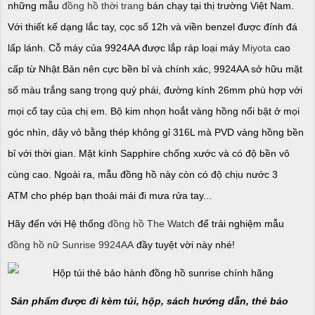
những mẫu
đồng hồ thời trang
bán chạy tại thị trường Việt Nam.
Với thiết kế dạng lắc tay, cọc số 12h và viền benzel được đính đá
lấp lánh. Cỗ máy của 9924AA được lắp ráp loại máy
Miyota
cao
cấp từ Nhật Bản nên cực bền bỉ và chính xác, 9924AA sở hữu mặt
số màu trắng sang trọng quý phái, đường kính 26mm phù hợp với
mọi cổ tay của chị em. Bộ kim nhọn hoắt vàng hồng nổi bật ở mọi
góc nhìn, dây vỏ bằng thép không gỉ 316L mà PVD vàng hồng bền
bỉ với thời gian. Mặt kính Sapphire chống xước và có độ bền vô
cùng cao. Ngoài ra, mẫu đồng hồ này còn có độ chịu nước 3
ATM cho phép bạn thoải mái đi mưa rửa tay...
Hãy đến với Hệ thống
đồng hồ The Watch
để trải nghiệm mẫu
đồng hồ nữ Sunrise 9924AA
đầy tuyệt vời này nhé!
Sản phẩm được đi kèm túi, hộp, sách hướng dẫn, thẻ bảo