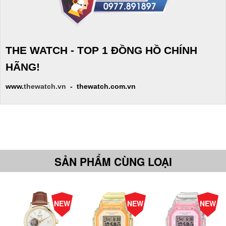
THE WATCH - TOP 1 ĐỒNG HỒ CHÍNH
HÃNG!
www.
thewatch.vn
- thewatch.com.vn
SẢN PHẨM CÙNG LOẠI
-10%
-25%
-25%
NEW
NEW
NEW
Giá
Giá
Giá