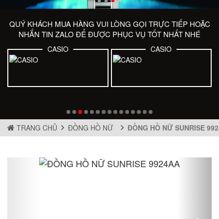
QUÝ KHÁCH MUA HÀNG VUI LÒNG GỌI TRỰC TIẾP HOẶC
NHẮN TIN ZALO ĐỂ ĐƯỢC PHỤC VỤ TỐT NHẤT NHÉ
CASIO
CASIO
TRANG CHỦ
ĐỒNG HỒ NỮ
ĐỒNG HỒ NỮ SUNRISE 99