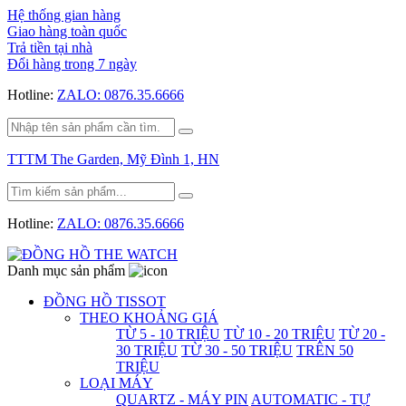
Hệ thống gian hàng
Giao hàng toàn quốc
Trả tiền tại nhà
Đổi hàng trong 7 ngày
Hotline:
ZALO: 0876.35.6666
TTTM The Garden, Mỹ Đình 1, HN
Hotline:
ZALO: 0876.35.6666
Danh mục sản phẩm
ĐỒNG HỒ TISSOT
THEO KHOẢNG GIÁ
TỪ 5 - 10 TRIỆU
TỪ 10 - 20 TRIỆU
TỪ 20 -
30 TRIỆU
TỪ 30 - 50 TRIỆU
TRÊN 50
TRIỆU
LOẠI MÁY
QUARTZ - MÁY PIN
AUTOMATIC - TỰ