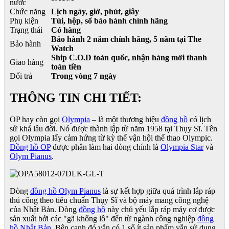
nước
Chức năng
Lịch ngày, giờ, phút, giây
Phụ kiện
Túi, hộp, sổ bảo hành chính hãng
Trạng thái
Có hàng
Bảo hành 2 năm chính hãng, 5 năm tại The
Bảo hành
Watch
Ship C.O.D toàn quốc, nhận hàng mới thanh
Giao hàng
toán tiền
Đổi trả
Trong vòng 7 ngày
THÔNG TIN CHI TIẾT:
OP hay còn gọi
Olympia
– là một thương hiệu
đồng hồ
có lịch
sử khá lâu đời. Nó được thành lập từ năm 1958 tại Thụy Sĩ. Tên
gọi Olympia lấy cảm hứng từ kỳ thế vận hội thể thao Olympic.
Đồng hồ OP
được phân làm hai dòng chính là
Olympia Star
và
Olym Pianus
.
Dòng
đồng hồ Olym Pianus
là sự kết hợp giữa quá trình lắp ráp
thủ công theo tiêu chuẩn Thụy Sĩ và bộ máy mang công nghệ
của Nhật Bản. Dòng
đồng hồ
này chủ yếu lắp ráp máy cơ được
sản xuất bởi các "gã khổng lồ" đến từ ngành công nghiệp
đồng
hồ Nhật Bản
. Bên cạnh đó vẫn có 1 số ít sản phẩm vẫn sử dụng