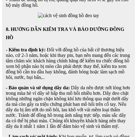
bộ máy đồng hồ.
8. HƯỚNG DẪN KIỂM TRA VÀ BẢO DƯỠNG ĐỒNG
HỒ
- Kiểm tra định kỳ:
Đối với đồng hồ của bất cứ thương hiệu
nào, cứ 2-3 năm, hoặc khi thay pin, bạn nên mang đến các trung
tâm chăm sóc khách hàng chính hãng để kiểm tra chiếc đồng hồ
xem bộ phận nào bị mòn cần phải được thay thế, kiểm tra xem
đồng hồ cần tra dầu hay không, đánh bóng hoặc làm sạch mồ
hôi, nước, bụi bẩn,..
- Bảo quản và sử dụng dây da:
Dây da nên được nới lỏng hơn
trong mùa hè vì dây sẽ hấp thu mồ hôi nhiều hơn. Dây đeo chặt
không những ngăn chặn không khí lưu thông qua mặt dưới dây
da mà còn gây ra triệu chứng phát ban mồ hôi trên cổ tay. Nếu
dây da bị ẩm ướt do mồ hôi, lau khô với vải mềm loại thấm
nước. Tránh để đồng hồ trong ánh nắng trực tiếp. màu sắc dây
da có thể bị phai màu. Chúng tôi khuyên khách hàng nên thay
dây da ít nhất 1 năm 1 lần để đảm bảo vệ sinh và thẩm mỹ.
- Làm sạch vỏ/ mặt kính:
Khi bạn muốn tự làm sạch vỏ đồng