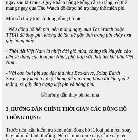
ngay sau khi mua. Quý khách hàng không cần lo lắng, có thể
mang ngay qua The Watch để được hỗ trợ thay thế miễn phí.
Một số chú ý khi sử dụng đồng hồ pin:
- Nếu đồng hồ hết pin, nên mang ngay qua The Watch hoặc
TTBH để thay pin, không để lâu dễ gây tình trạng pin chảy axit
gây hỏng máy.
- Thời tiết Việt Nam là nhiệt đới gió mùa, chúng tôi khuyến cáo
nên sử dụng các loại pin Nhật, phù hợp với thời tiết khí hậu Việt
Nam.
- Với các loại pin sạc đặc thù như Eco-drive, Solar, Earth
Saver…quý khách lưu ý không để pin trong bóng tối lâu quá 2
tháng, sẽ gây tình trạng kiệt pin và hỏng pin.
3. HƯỚNG DẪN CHỈNH THỜI GIAN CÁC ĐỒNG HỒ
THÔNG DỤNG
Trước tiên, cần kiểm tra xem núm đồng hồ là loại núm ren xoáy
hay núm rút bình thường. Nếu là núm ren xoáy, cần xoáy ren