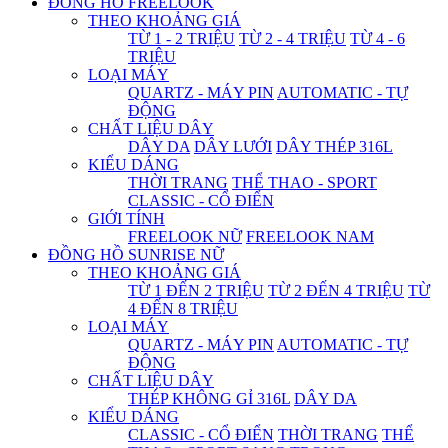
ĐỒNG HỒ FREELOOK
THEO KHOẢNG GIÁ
TỪ 1 - 2 TRIỆU
TỪ 2 - 4 TRIỆU
TỪ 4 - 6
TRIỆU
LOẠI MÁY
QUARTZ - MÁY PIN
AUTOMATIC - TỰ
ĐỘNG
CHẤT LIỆU DÂY
DÂY DA
DÂY LƯỚI
DÂY THÉP 316L
KIỂU DÁNG
THỜI TRANG
THỂ THAO - SPORT
CLASSIC - CỔ ĐIỂN
GIỚI TÍNH
FREELOOK NỮ
FREELOOK NAM
ĐỒNG HỒ SUNRISE NỮ
THEO KHOẢNG GIÁ
TỪ 1 ĐẾN 2 TRIỆU
TỪ 2 ĐẾN 4 TRIỆU
TỪ
4 ĐẾN 8 TRIỆU
LOẠI MÁY
QUARTZ - MÁY PIN
AUTOMATIC - TỰ
ĐỘNG
CHẤT LIỆU DÂY
THÉP KHÔNG GỈ 316L
DÂY DA
KIỂU DÁNG
CLASSIC - CỔ ĐIỂN
THỜI TRANG
THỂ