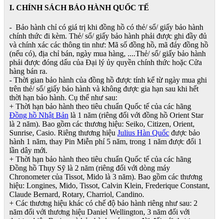
I. CHÍNH SÁCH BẢO HÀNH QUỐC TẾ
- Bảo hành chỉ có giá trị khi đồng hồ có thẻ/ sổ/ giấy bảo hành
chính thức đi kèm. Thẻ/ sổ/ giấy bảo hành phải được ghi đầy đủ
và chính xác các thông tin như: Mã số đồng hồ, mã đáy đồng hồ
(nếu có), địa chỉ bán, ngày mua hàng, ....Thẻ/ sổ/ giấy bảo hành
phải được đóng dấu của Đại lý ủy quyền chính thức hoặc Cửa
hàng bán ra.
- Thời gian bảo hành của đồng hồ được tính kể từ ngày mua ghi
trên thẻ/ sổ/ giấy bảo hành và không được gia hạn sau khi hết
thời hạn bảo hành. Cụ thể như sau:
+ Thời hạn bảo hành theo tiêu chuẩn Quốc tế của các hãng
Đồng hồ Nhật Bản
là 1 năm (riêng đối với đồng hồ Orient Star
là 2 năm). Bao gồm các thương hiệu: Seiko, Citizen, Orient,
Sunrise, Casio. Riêng thương hiệu
Julius Hàn Quốc
được bảo
hành 1 năm, thay Pin Miễn phí 5 năm, trong 1 năm được đổi 1
lần dây mới.
+ Thời hạn bảo hành theo tiêu chuẩn Quốc tế của các hãng
Đồng hồ Thụy Sỹ là 2 năm (riêng đối với dòng máy
Chronometer của Tissot, Mido là 3 năm). Bao gồm các thương
hiệu: Longines, Mido, Tissot, Calvin Klein, Frederique Constant,
Claude Bernard, Rotary, Charriol, Candino.
+ Các thương hiệu khác có chế độ bảo hành riêng như sau: 2
năm đối với thương hiệu Daniel Wellington, 3 năm đối với