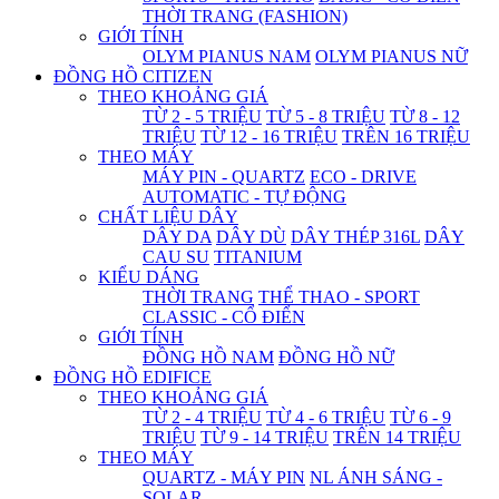
THỜI TRANG (FASHION)
GIỚI TÍNH
OLYM PIANUS NAM
OLYM PIANUS NỮ
ĐỒNG HỒ CITIZEN
THEO KHOẢNG GIÁ
TỪ 2 - 5 TRIỆU
TỪ 5 - 8 TRIỆU
TỪ 8 - 12
TRIỆU
TỪ 12 - 16 TRIỆU
TRÊN 16 TRIỆU
THEO MÁY
MÁY PIN - QUARTZ
ECO - DRIVE
AUTOMATIC - TỰ ĐỘNG
CHẤT LIỆU DÂY
DÂY DA
DÂY DÙ
DÂY THÉP 316L
DÂY
CAU SU
TITANIUM
KIỂU DÁNG
THỜI TRANG
THỂ THAO - SPORT
CLASSIC - CỔ ĐIỂN
GIỚI TÍNH
ĐỒNG HỒ NAM
ĐỒNG HỒ NỮ
ĐỒNG HỒ EDIFICE
THEO KHOẢNG GIÁ
TỪ 2 - 4 TRIỆU
TỪ 4 - 6 TRIỆU
TỪ 6 - 9
TRIỆU
TỪ 9 - 14 TRIỆU
TRÊN 14 TRIỆU
THEO MÁY
QUARTZ - MÁY PIN
NL ÁNH SÁNG -
SOLAR