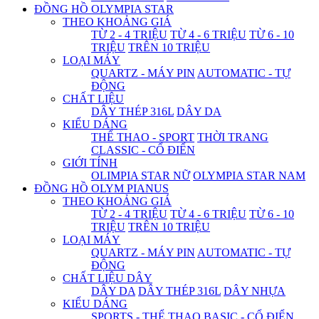
ĐỒNG HỒ OLYMPIA STAR
THEO KHOẢNG GIÁ
TỪ 2 - 4 TRIỆU
TỪ 4 - 6 TRIỆU
TỪ 6 - 10
TRIỆU
TRÊN 10 TRIỆU
LOẠI MÁY
QUARTZ - MÁY PIN
AUTOMATIC - TỰ
ĐỘNG
CHẤT LIỆU
DÂY THÉP 316L
DÂY DA
KIỂU DÁNG
THỂ THAO - SPORT
THỜI TRANG
CLASSIC - CỔ ĐIỂN
GIỚI TÍNH
OLIMPIA STAR NỮ
OLYMPIA STAR NAM
ĐỒNG HỒ OLYM PIANUS
THEO KHOẢNG GIÁ
TỪ 2 - 4 TRIỆU
TỪ 4 - 6 TRIỆU
TỪ 6 - 10
TRIỆU
TRÊN 10 TRIỆU
LOẠI MÁY
QUARTZ - MÁY PIN
AUTOMATIC - TỰ
ĐỘNG
CHẤT LIỆU DÂY
DÂY DA
DÂY THÉP 316L
DÂY NHỰA
KIỂU DÁNG
SPORTS - THỂ THAO
BASIC - CỔ ĐIỂN