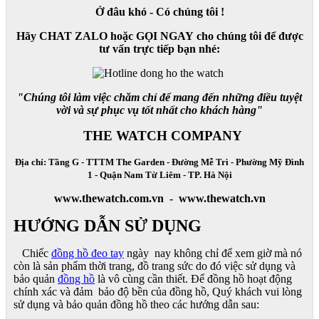
Ở đâu khó - Có chúng tôi !
Hãy CHAT ZALO hoặc GỌI NGAY cho chúng tôi để được
tư vấn trực tiếp bạn nhé:
"Chúng tôi làm việc chăm chỉ để mang đến những điều tuyệt
vời và sự phục vụ tốt nhất cho khách hàng"
THE WATCH COMPANY
Địa chỉ: Tầng G - TTTM The Garden - Đường Mễ Trì - Phường Mỹ Đình
1 - Quận Nam Từ Liêm - TP. Hà Nội
www.thewatch.com.vn - www.thewatch.vn
HƯỚNG DẪN SỬ DỤNG
Chiếc
đồng hồ đeo tay
ngày nay không chỉ để xem giờ mà nó
còn là sản phẩm thời trang, đồ trang sức do đó việc sử dụng và
bảo quản
đồng hồ
là vô cùng cần thiết. Để đồng hồ hoạt động
chính xác và đảm bảo độ bền của đồng hồ, Quý khách vui lòng
sử dụng và bảo quản đồng hồ theo các hướng dẫn sau: