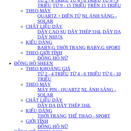
TỪ 2 - 4 TRIỆU
TỪ 4 - 6 TRIỆU
TỪ 6 - 9
TRIỆU
TỪ 9 - 15 TRIỆU
TRÊN 15 TRIỆU
THEO MÁY
QUARTZ + ĐIỆN TỬ
NL ÁNH SÁNG -
SOLAR
CHẤT LIỆU DÂY
DÂY CAO SU
DÂY THÉP 316L
DÂY DA
DÂY NHỰA
KIỂU DÁNG
BABY-G THỜI TRANG
BABY-G SPORT
THEO GIỚI TÍNH
ĐỒNG HỒ NỮ
ĐỒNG HỒ SHEEN
THEO KHOẢNG GIÁ
TỪ 2 - 4 TRIỆU
TỪ 4 - 6 TRIỆU
TỪ 6 - 10
TRIỆU
THEO MÁY
MÁY PIN - QUARTZ
NL ÁNH SÁNG -
SOLAR
CHẤT LIỆU DÂY
DÂY DA
DÂY THÉP 316L
KIỂU DÁNG
THỜI TRANG
THỂ THAO - SPORT
GIỚI TÍNH
ĐỒNG HỒ NỮ