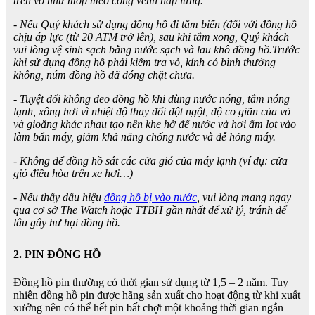
trên vỏ như móp méo cong vênh nắp lưng.
- Nếu Quý khách sử dụng đồng hồ đi tắm biển (đối với đồng hồ
chịu áp lực (từ 20 ATM trở lên), sau khi tắm xong, Quý khách
vui lòng vệ sinh sạch bằng nước sạch và lau khô đồng hồ.Trước
khi sử dụng đồng hồ phải kiểm tra vỏ, kính có bình thường
không, núm đồng hồ đã đóng chặt chưa.
- Tuyệt đối không đeo đồng hồ khi dùng nước nóng, tắm nóng
lạnh, xông hơi vì nhiệt độ thay đổi đột ngột, độ co giãn của vỏ
và gioăng khác nhau tạo nên khe hở để nước và hơi ẩm lọt vào
làm bẩn máy, giảm khả năng chống nước và dễ hỏng máy.
- Không để đồng hồ sát các cửa gió của máy lạnh (ví dụ: cửa
gió điều hòa trên xe hơi…)
- Nếu thấy dấu hiệu
đồng hồ bị vào nước
, vui lòng mang ngay
qua cơ sở The Watch hoặc TTBH gần nhất để xử lý, tránh để
lâu gây hư hại đồng hồ.
2. PIN ĐỒNG HỒ
Đồng hồ pin thường có thời gian sử dụng từ 1,5 – 2 năm. Tuy
nhiên đồng hồ pin được hãng sản xuất cho hoạt động từ khi xuất
xưởng nên có thể hết pin bất chợt một khoảng thời gian ngắn