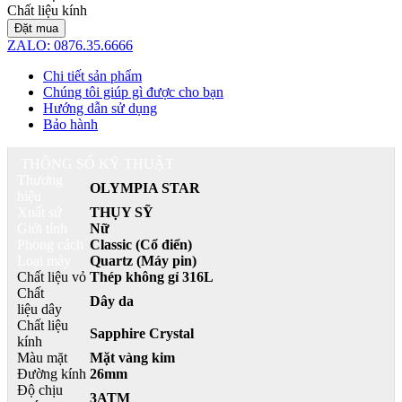
Chất liệu kính
Đặt mua
ZALO: 0876.35.6666
Chi tiết sản phẩm
Chúng tôi giúp gì được cho bạn
Hướng dẫn sử dụng
Bảo hành
THÔNG SỐ KỸ THUẬT
Thương
OLYMPIA STAR
hiệu
Xuất sứ
THỤY SỸ
Giới tính
Nữ
Phong cách
Classic (Cổ điển)
Loại máy
Quartz (Máy pin)
Chất liệu vỏ
Thép không gỉ 316L
Chất
Dây da
liệu dây
Chất liệu
Sapphire Crystal
kính
Màu mặt
Mặt vàng kim
Đường kính
26mm
Độ chịu
3ATM