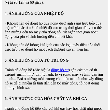
(vị trí số 12h và 60 giây).
4. ẢNH HƯỞNG CỦA NHIỆT ĐỘ
- Không nên để đồng hồ quá nóng dưới ánh sáng trực tiếp của
mặt trời hoặc ở nơi có nhiệt độ cao trong thời gian dài vì có thể
ảnh hưởng đến bộ máy của đồng hồ, rút ngắn thời gian hoạt
động của pin và ảnh hưởng đến chi tiết khác.
- Không nên để luồng khí lạnh của các loại máy điều hòa thổi
trực tiếp vào đồng hồ một cách thường xuyên, liên tục.
5. ẢNH HƯỞNG CỦA TỪ TRƯỜNG
Tránh để đồng hồ (đặc biệt là
đồng hồ cơ
) gần các nơi có từ
trường mạnh như: tivi, tủ lạnh, lò vi sóng, máy vi tính, dàn âm
thanh... Bởi ở những môi trường có nhiều từ tính như vậy đồng
hồ sẽ dễ bị nhiễm từ tính dẫn đến bộ máy đồng hồ hoạt động
không chính xác.
6. ẢNH HƯỞNG CỦA HÓA CHẤT VÀ KHÍ GA
Tránh cho đồng hồ tiếp xúc với khí gas hay hóa chất như nước