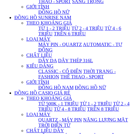
THAO - SPORT
SANG TRỌNG
GIỚI TÍNH
ĐỒNG HỒ NỮ
ĐỒNG HỒ SUNRISE NAM
THEO KHOẢNG GIÁ
TỪ 1 - 2 TRIỆU
TỪ 2 - 4 TRIỆU
TỪ 4 - 6
TRIỆU
TRÊN 6 TRIỆU
LOẠI MÁY
MÁY PIN - QUARTZ
AUTOMATIC - TỰ
ĐỘNG
CHẤT LIỆU
DÂY DA
DÂY THÉP 316L
KIỂU DÁNG
CLASSIC - CỔ ĐIỂN
THỜI TRANG -
FASHION
THỂ THAO - SPORT
GIỚI TÍNH
ĐỒNG HỒ NAM
ĐỒNG HỒ NỮ
ĐỒNG HỒ CASIO GIÁ RẺ
THEO KHOẢNG GIÁ
TỪ 500K - 1 TRIỆU
TỪ 1 - 2 TRIỆU
TỪ 2 - 4
TRIỆU
TỪ 4 - 8 TRIỆU
TRÊN 8 TRIỆU
LOẠI MÁY
QUARTZ - MÁY PIN
NĂNG LƯỢNG MẶT
TRỜI
ĐIỆN TỬ
CHẤT LIỆU DÂY