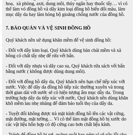
hoa, xà phòng, axit, dung môi, thủy ngân hay thuốc tẩy… vì có
thể làm vỏ đồng hồ và dây kim loại đồng hồ biến đổi màu, làm
mục dây da hay làm hỏng bộ gioăng chống nước của đồng hồ.
7. BẢO QUẢN VÀ VỆ SINH ĐỒNG HỒ
Quý khách nên sử dụng khăn mềm để vệ sinh đồng hồ:
- Đối với dây kim loại, Quý khách dùng bàn chải mềm và xà
bông có chất tẩy nhẹ để rửa vết bẩn.
- Đối với dây nhựa và dây cao su, Quý khách rửa sách vết bẩn
bằng nước ( không được dùng dung môi).
- Đối với đồng hồ dây da, Quý khách nên hạn chế tiếp xúc với
nước. Việc để dây da đồng hồ tiếp xúc thường xuyên và trong
thời gian dài với nước sẽ có hiện tượng ẩm mục dây da. Trong
trường hợp dây da tiếp xúc với nước, Quý khách nên dùng khăn
khô mềm lau nhẹ nhàng để đảm bảo tuổi thọ của dây da.
- Tuyệt đối không được trà mặt kính đồng hồ lên các vật cứng,
mặt đường, mặt tường… Vì có thể làm mặt đồng hồ bị xước do
các vật liệu hỗn hợp có độ cứng cao hơn chất liệu kính.
- Tránh để đồng hồ bị rơi, quăng quật hay ném vì sẽ gây lỗi cho