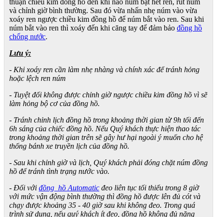
thuận chiều kim đồng hồ đến khi nào núm bật hết ren, rút núm
và chỉnh giờ bình thường. Sau đó vừa nhấn nhẹ núm vào vừa
xoáy ren ngược chiều kim đồng hồ để núm bắt vào ren. Sau khi
núm bắt vào ren thì xoáy đến khi căng tay để đảm bảo
đồng hồ
chống nước
.
Lưu ý:
- Khi xoáy ren cần làm nhẹ nhàng và chính xác để tránh hỏng
hoặc lệch ren núm
- Tuyệt đối không được chỉnh giờ ngược chiều kim đồng hồ vì sẽ
làm hỏng bộ cơ của đồng hồ.
- Tránh chỉnh lịch đồng hồ trong khoảng thời gian từ 9h tối đến
6h sáng của chiếc đồng hồ. Nếu Quý khách thực hiện thao tác
trong khoảng thời gian trên sẽ gây hư hại ngoài ý muốn cho hệ
thống bánh xe truyền lịch của đồng hồ.
- Sau khi chỉnh giờ và lịch, Quý khách phải đóng chặt núm đồng
hồ để tránh tình trạng nước vào.
- Đối với
đồng hồ Automatic
đeo liên tục tối thiểu trong 8 giờ
với mức vận động bình thường thì đồng hồ được lên đủ cót và
chạy được khoảng 35 - 40 giờ sau khi không đeo. Trong quá
trình sử dụng, nếu quý khách ít đeo, đồng hồ không đủ năng