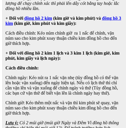
lượng để chạy chính xác thì phải lên dây cót bằng tay hoặc lắc
đồng hồ nhiều lần.
+ Đối với
đồng hồ 2 kim
(kim giờ và kim phút) và
đồng hồ 3
kim
(kim giờ, kim phút và kim giây):
Cách điều chỉnh: Kéo núm chỉnh giờ ra 1 nấc để chỉnh, vặn
núm sao cho kim phút xoay thuận chiều kim đồng hồ cho đến
giờ thích hợp.
+ Đối với đồng hồ 2 kim 1 lịch và 3 kim 1 lịch (kim giờ, kim
phút, kim giây và lịch ngày):
Cách điều chỉnh:
Chỉnh ngày: Kéo nút ra 1 nấc vặn nhẹ (tùy đồng hồ có thể vặn
lên hoặc vặn xuống) đến ngày hiện tại. Nếu có lịch thứ thì chỉ
cần vặn lên và vặn xuống để chỉnh ngày và thứ (Tùy đồng hồ,
các bạn cứ vặn thử để biết vặn lên là chỉnh ngày hay thứ).
Chỉnh giờ: Kéo thêm một nấc và vặn thì kim phút sẽ quay, vặn
núm sao cho kim phút xoay thuận chiều kim đồng hồ cho đến
giờ thích hợp.
Lưu ý:
Có 2 múi giờ (múi giờ Ngày và Đêm Vì đồng hồ thông
thường chỉ hiển thị múi giờ 12). Để tránh trường hợp lịch