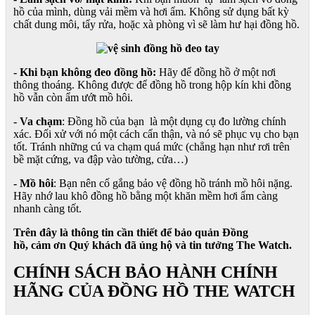
hồ của mình, dùng vải mềm và hơi ẩm. Không sử dụng bất kỳ
chất dung môi, tẩy rửa, hoặc xà phòng vì sẽ làm hư hại đồng hồ.
- Khi bạn không đeo đồng hồ:
Hãy để đồng hồ ở một nơi
thông thoáng. Không được để đồng hồ trong hộp kín khi đồng
hồ vẫn còn ẩm ướt mồ hôi.
- Va chạm
: Đồng hồ của bạn là một dụng cụ đo lường chính
xác. Đối xử với nó một cách cẩn thận, và nó sẽ phục vụ cho bạn
tốt. Tránh những cú va chạm quá mức (chẳng hạn như rơi trên
bề mặt cứng, va đập vào tường, cửa…)
- Mồ hôi
: Bạn nên cố gắng bảo vệ đồng hồ tránh mồ hôi nặng.
Hãy nhớ lau khô đồng hồ bằng một khăn mềm hơi ẩm càng
nhanh càng tốt.
Trên đây là thông tin cần thiết để bảo quản Đồng
hồ, cảm ơn Quý khách đã ủng hộ và tin tưởng The Watch.
CHÍNH SÁCH BẢO HÀNH CHÍNH
HÃNG CỦA ĐỒNG HỒ THE WATCH