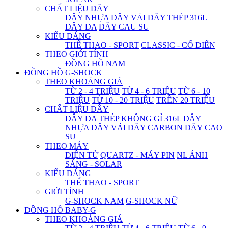
CHẤT LIỆU DÂY
DÂY NHỰA
DÂY VẢI
DÂY THÉP 316L
DÂY DA
DÂY CAU SU
KIỂU DÁNG
THỂ THAO - SPORT
CLASSIC - CỔ ĐIỂN
THEO GIỚI TÍNH
ĐỒNG HỒ NAM
ĐỒNG HỒ G-SHOCK
THEO KHOẢNG GIÁ
TỪ 2 - 4 TRIỆU
TỪ 4 - 6 TRIỆU
TỪ 6 - 10
TRIỆU
TỪ 10 - 20 TRIỆU
TRÊN 20 TRIỆU
CHẤT LIỆU DÂY
DÂY DA
THÉP KHÔNG GỈ 316L
DÂY
NHỰA
DÂY VẢI
DÂY CARBON
DÂY CAO
SU
THEO MÁY
ĐIỆN TỬ
QUARTZ - MÁY PIN
NL ÁNH
SÁNG - SOLAR
KIỂU DÁNG
THỂ THAO - SPORT
GIỚI TÍNH
G-SHOCK NAM
G-SHOCK NỮ
ĐỒNG HỒ BABY-G
THEO KHOẢNG GIÁ