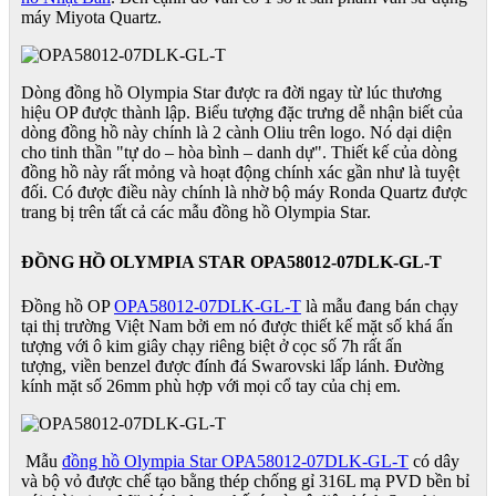
máy Miyota Quartz.
Dòng đồng hồ Olympia Star được ra đời ngay từ lúc thương
hiệu OP được thành lập. Biểu tượng đặc trưng dễ nhận biết của
dòng đồng hồ này chính là 2 cành Oliu trên logo. Nó dại diện
cho tinh thần "tự do – hòa bình – danh dự". Thiết kế của dòng
đồng hồ này rất mỏng và hoạt động chính xác gần như là tuyệt
đối. Có được điều này chính là nhờ bộ máy Ronda Quartz được
trang bị trên tất cả các mẫu đồng hồ Olympia Star.
ĐỒNG HỒ OLYMPIA STAR OPA58012-07DLK-GL-T
Đồng hồ OP
OPA58012-07DLK-GL-T
là mẫu đang bán chạy
tại thị trường Việt Nam bởi em nó được thiết kế mặt số khá ấn
tượng với ô kim giây chạy riêng biệt ở cọc số 7h rất ấn
tượng, viền benzel được đính đá Swarovski lấp lánh. Đường
kính mặt số 26mm phù hợp với mọi cổ tay của chị em.
Mẫu
đồng hồ Olympia Star OPA58012-07DLK-GL-T
có dây
và bộ vỏ được chế tạo bằng thép chống gỉ 316L mạ PVD bền bỉ