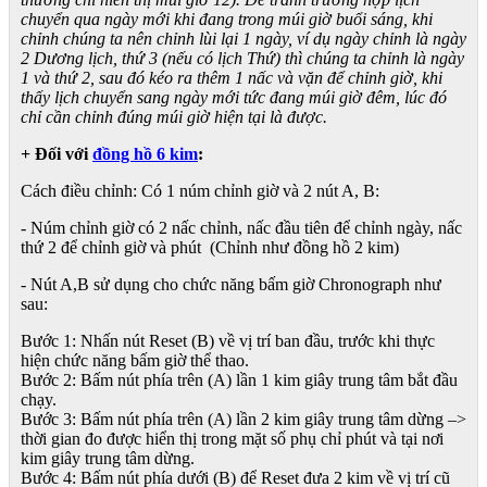
chuyển qua ngày mới khi đang trong múi giờ buổi sáng, khi
chỉnh chúng ta nên chỉnh lùi lại 1 ngày, ví dụ ngày chỉnh là ngày
2 Dương lịch, thứ 3 (nếu có lịch Thứ) thì chúng ta chỉnh là ngày
1 và thứ 2, sau đó kéo ra thêm 1 nấc và vặn để chỉnh giờ, khi
thấy lịch chuyển sang ngày mới tức đang múi giờ đêm, lúc đó
chỉ cần chỉnh đúng múi giờ hiện tại là được.
+ Đối với
đồng hồ 6 kim
:
Cách điều chỉnh: Có 1 núm chỉnh giờ và 2 nút A, B:
- Núm chỉnh giờ có 2 nấc chỉnh, nấc đầu tiên để chỉnh ngày, nấc
thứ 2 để chỉnh giờ và phút (Chỉnh như đồng hồ 2 kim)
- Nút A,B sử dụng cho chức năng bấm giờ Chronograph như
sau:
Bước 1: Nhấn nút Reset (B) về vị trí ban đầu, trước khi thực
hiện chức năng bấm giờ thể thao.
Bước 2: Bấm nút phía trên (A) lần 1 kim giây trung tâm bắt đầu
chạy.
Bước 3: Bấm nút phía trên (A) lần 2 kim giây trung tâm dừng –>
thời gian đo được hiển thị trong mặt số phụ chỉ phút và tại nơi
kim giây trung tâm dừng.
Bước 4: Bấm nút phía dưới (B) để Reset đưa 2 kim về vị trí cũ