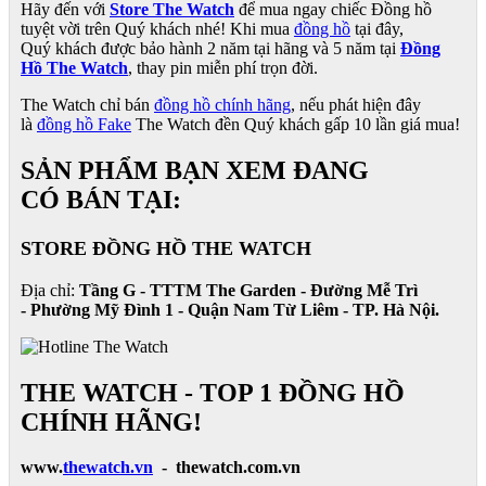
Hãy đến với
Store The Watch
để mua ngay chiếc Đồng hồ
tuyệt vời trên Quý khách nhé! Khi mua
đồng hồ
tại đây,
Quý khách được bảo hành 2 năm tại hãng và 5 năm tại
Đồng
Hồ The Watch
, thay pin miễn phí trọn đời.
The Watch chỉ bán
đồng hồ chính hãng
, nếu phát hiện đây
là
đồng hồ Fake
The Watch đền Quý khách gấp 10 lần giá mua!
SẢN PHẨM BẠN XEM ĐANG
CÓ BÁN TẠI:
STORE ĐỒNG HỒ THE WATCH
Địa chỉ:
Tầng G - TTTM The Garden - Đường Mễ Trì
- Phường Mỹ Đình 1 - Quận Nam Từ Liêm - TP. Hà Nội.
THE WATCH - TOP 1 ĐỒNG HỒ
CHÍNH HÃNG!
www.
thewatch.vn
- thewatch.com.vn