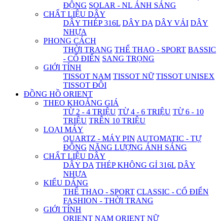
ĐỘNG
SOLAR - NL ÁNH SÁNG
CHẤT LIỆU DÂY
DÂY THÉP 316L
DÂY DA
DÂY VẢI
DÂY
NHỰA
PHONG CÁCH
THỜI TRANG
THỂ THAO - SPORT
BASSIC
- CỔ ĐIỂN
SANG TRỌNG
GIỚI TÍNH
TISSOT NAM
TISSOT NỮ
TISSOT UNISEX
TISSOT ĐÔI
ĐỒNG HỒ ORIENT
THEO KHOẢNG GIÁ
TỪ 2 - 4 TRIỆU
TỪ 4 - 6 TRIỆU
TỪ 6 - 10
TRIỆU
TRÊN 10 TRIỆU
LOẠI MÁY
QUARTZ - MÁY PIN
AUTOMATIC - TỰ
ĐỘNG
NĂNG LƯỢNG ÁNH SÁNG
CHẤT LIỆU DÂY
DÂY DA
THÉP KHÔNG GỈ 316L
DÂY
NHỰA
KIỂU DÁNG
THỂ THAO - SPORT
CLASSIC - CỔ ĐIỂN
FASHION - THỜI TRANG
GIỚI TÍNH
ORIENT NAM
ORIENT NỮ