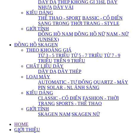
DÂY DA
THÉP KHÔNG GỈ 316L
DÂY
NHỰA
DÂY VẢI
KIỂU DÁNG
THỂ THAO - SPORT
BASSIC - CỔ ĐIỂN
SANG TRỌNG
THỜI TRANG - STYLE
GIỚI TÍNH
ĐỒNG HỒ NAM
ĐỒNG HỒ NỮ
NAM - NỮ
(UNISEX)
ĐỒNG HỒ SKAGEN
THEO KHOẢNG GIÁ
TỪ 3 - 5 TRIỆU
TỪ 5 - 7 TRIỆU
TỪ 7 - 9
TRIỆU
TRÊN 9 TRIỆU
CHẤT LIỆU DÂY
DÂY DA
DÂY THÉP
LOẠI MÁY
AUTOMATIC - TỰ ĐỘNG
QUARTZ - MÁY
PIN
SOLAR - NL ÁNH SÁNG
KIỂU DÁNG
CLASSIC - CỔ ĐIỂN
FASHION - THỜI
TRANG
SPORTS - THỂ THAO
GIỚI TÍNH
SKAGEN NAM
SKAGEN NỮ
HOME
GIỚI THIỆU