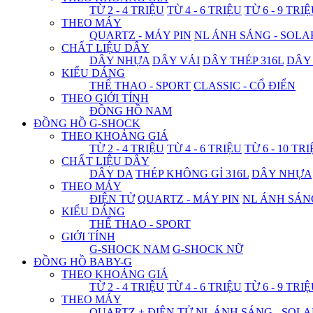
TỪ 2 - 4 TRIỆU
TỪ 4 - 6 TRIỆU
TỪ 6 - 9 TRI
THEO MÁY
QUARTZ - MÁY PIN
NL ÁNH SÁNG - SOLA
CHẤT LIỆU DÂY
DÂY NHỰA
DÂY VẢI
DÂY THÉP 316L
DÂY
KIỂU DÁNG
THỂ THAO - SPORT
CLASSIC - CỔ ĐIỂN
THEO GIỚI TÍNH
ĐỒNG HỒ NAM
ĐỒNG HỒ G-SHOCK
THEO KHOẢNG GIÁ
TỪ 2 - 4 TRIỆU
TỪ 4 - 6 TRIỆU
TỪ 6 - 10 TR
CHẤT LIỆU DÂY
DÂY DA
THÉP KHÔNG GỈ 316L
DÂY NHỰA
THEO MÁY
ĐIỆN TỬ
QUARTZ - MÁY PIN
NL ÁNH SÁN
KIỂU DÁNG
THỂ THAO - SPORT
GIỚI TÍNH
G-SHOCK NAM
G-SHOCK NỮ
ĐỒNG HỒ BABY-G
THEO KHOẢNG GIÁ
TỪ 2 - 4 TRIỆU
TỪ 4 - 6 TRIỆU
TỪ 6 - 9 TRI
THEO MÁY
QUARTZ + ĐIỆN TỬ
NL ÁNH SÁNG - SOLA