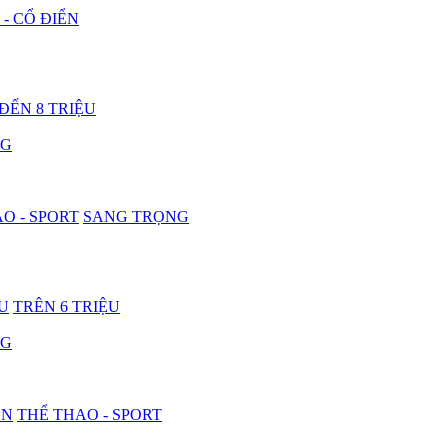
 - CỔ ĐIỂN
 ĐẾN 8 TRIỆU
NG
O - SPORT
SANG TRỌNG
ỆU
TRÊN 6 TRIỆU
NG
ON
THỂ THAO - SPORT