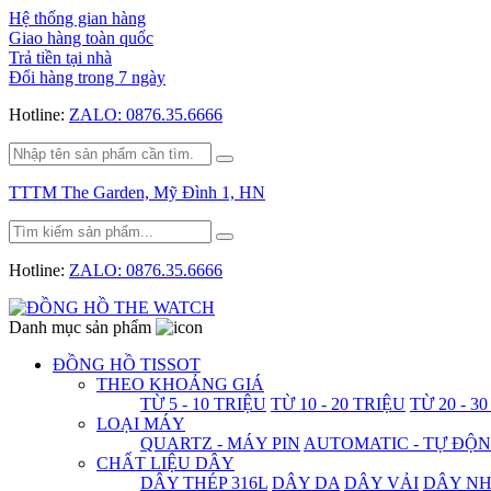
Hệ thống gian hàng
Giao hàng toàn quốc
Trả tiền tại nhà
Đổi hàng trong 7 ngày
Hotline:
ZALO: 0876.35.6666
TTTM The Garden, Mỹ Đình 1, HN
Hotline:
ZALO: 0876.35.6666
Danh mục sản phẩm
ĐỒNG HỒ TISSOT
THEO KHOẢNG GIÁ
TỪ 5 - 10 TRIỆU
TỪ 10 - 20 TRIỆU
TỪ 20 - 3
LOẠI MÁY
QUARTZ - MÁY PIN
AUTOMATIC - TỰ ĐỘ
CHẤT LIỆU DÂY
DÂY THÉP 316L
DÂY DA
DÂY VẢI
DÂY N