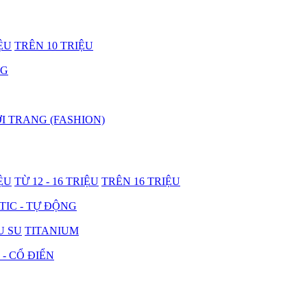
IỆU
TRÊN 10 TRIỆU
NG
I TRANG (FASHION)
IỆU
TỪ 12 - 16 TRIỆU
TRÊN 16 TRIỆU
IC - TỰ ĐỘNG
U SU
TITANIUM
 - CỔ ĐIỂN