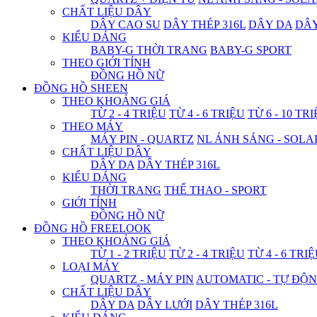
CHẤT LIỆU DÂY
DÂY CAO SU
DÂY THÉP 316L
DÂY DA
DÂ
KIỂU DÁNG
BABY-G THỜI TRANG
BABY-G SPORT
THEO GIỚI TÍNH
ĐỒNG HỒ NỮ
ĐỒNG HỒ SHEEN
THEO KHOẢNG GIÁ
TỪ 2 - 4 TRIỆU
TỪ 4 - 6 TRIỆU
TỪ 6 - 10 TR
THEO MÁY
MÁY PIN - QUARTZ
NL ÁNH SÁNG - SOLA
CHẤT LIỆU DÂY
DÂY DA
DÂY THÉP 316L
KIỂU DÁNG
THỜI TRANG
THỂ THAO - SPORT
GIỚI TÍNH
ĐỒNG HỒ NỮ
ĐỒNG HỒ FREELOOK
THEO KHOẢNG GIÁ
TỪ 1 - 2 TRIỆU
TỪ 2 - 4 TRIỆU
TỪ 4 - 6 TRI
LOẠI MÁY
QUARTZ - MÁY PIN
AUTOMATIC - TỰ ĐỘ
CHẤT LIỆU DÂY
DÂY DA
DÂY LƯỚI
DÂY THÉP 316L