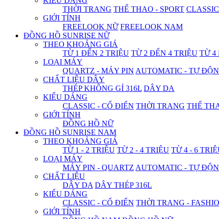
KIỂU DÁNG
THỜI TRANG
THỂ THAO - SPORT
CLASSIC
GIỚI TÍNH
FREELOOK NỮ
FREELOOK NAM
ĐỒNG HỒ SUNRISE NỮ
THEO KHOẢNG GIÁ
TỪ 1 ĐẾN 2 TRIỆU
TỪ 2 ĐẾN 4 TRIỆU
TỪ 4
LOẠI MÁY
QUARTZ - MÁY PIN
AUTOMATIC - TỰ ĐỘ
CHẤT LIỆU DÂY
THÉP KHÔNG GỈ 316L
DÂY DA
KIỂU DÁNG
CLASSIC - CỔ ĐIỂN
THỜI TRANG
THỂ THA
GIỚI TÍNH
ĐỒNG HỒ NỮ
ĐỒNG HỒ SUNRISE NAM
THEO KHOẢNG GIÁ
TỪ 1 - 2 TRIỆU
TỪ 2 - 4 TRIỆU
TỪ 4 - 6 TRI
LOẠI MÁY
MÁY PIN - QUARTZ
AUTOMATIC - TỰ ĐỘ
CHẤT LIỆU
DÂY DA
DÂY THÉP 316L
KIỂU DÁNG
CLASSIC - CỔ ĐIỂN
THỜI TRANG - FASHI
GIỚI TÍNH