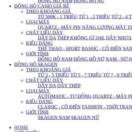
ĐỒNG HỒ NAM
ĐỒNG HỒ NỮ
ĐỒNG HỒ CASIO GIÁ RẺ
THEO KHOẢNG GIÁ
TỪ 500K - 1 TRIỆU
TỪ 1 - 2 TRIỆU
TỪ 2 - 4 
LOẠI MÁY
QUARTZ - MÁY PIN
NĂNG LƯỢNG MẶT T
CHẤT LIỆU DÂY
DÂY DA
THÉP KHÔNG GỈ 316L
DÂY NHỰA
KIỂU DÁNG
THỂ THAO - SPORT
BASSIC - CỔ ĐIỂN
SA
GIỚI TÍNH
ĐỒNG HỒ NAM
ĐỒNG HỒ NỮ
NAM - NỮ (
ĐỒNG HỒ SKAGEN
THEO KHOẢNG GIÁ
TỪ 3 - 5 TRIỆU
TỪ 5 - 7 TRIỆU
TỪ 7 - 9 TRI
CHẤT LIỆU DÂY
DÂY DA
DÂY THÉP
LOẠI MÁY
AUTOMATIC - TỰ ĐỘNG
QUARTZ - MÁY P
KIỂU DÁNG
CLASSIC - CỔ ĐIỂN
FASHION - THỜI TRA
GIỚI TÍNH
SKAGEN NAM
SKAGEN NỮ
HOME