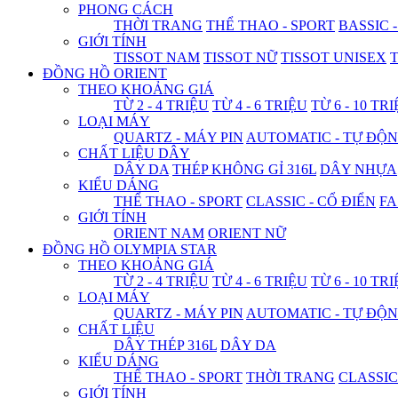
PHONG CÁCH
THỜI TRANG
THỂ THAO - SPORT
BASSIC 
GIỚI TÍNH
TISSOT NAM
TISSOT NỮ
TISSOT UNISEX
T
ĐỒNG HỒ ORIENT
THEO KHOẢNG GIÁ
TỪ 2 - 4 TRIỆU
TỪ 4 - 6 TRIỆU
TỪ 6 - 10 TR
LOẠI MÁY
QUARTZ - MÁY PIN
AUTOMATIC - TỰ ĐỘ
CHẤT LIỆU DÂY
DÂY DA
THÉP KHÔNG GỈ 316L
DÂY NHỰA
KIỂU DÁNG
THỂ THAO - SPORT
CLASSIC - CỔ ĐIỂN
FA
GIỚI TÍNH
ORIENT NAM
ORIENT NỮ
ĐỒNG HỒ OLYMPIA STAR
THEO KHOẢNG GIÁ
TỪ 2 - 4 TRIỆU
TỪ 4 - 6 TRIỆU
TỪ 6 - 10 TR
LOẠI MÁY
QUARTZ - MÁY PIN
AUTOMATIC - TỰ ĐỘ
CHẤT LIỆU
DÂY THÉP 316L
DÂY DA
KIỂU DÁNG
THỂ THAO - SPORT
THỜI TRANG
CLASSIC
GIỚI TÍNH