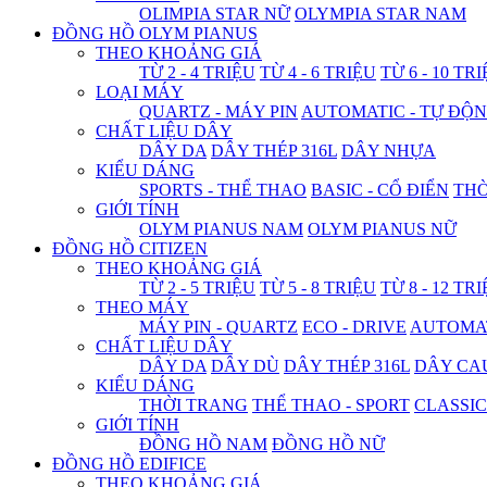
OLIMPIA STAR NỮ
OLYMPIA STAR NAM
ĐỒNG HỒ OLYM PIANUS
THEO KHOẢNG GIÁ
TỪ 2 - 4 TRIỆU
TỪ 4 - 6 TRIỆU
TỪ 6 - 10 TR
LOẠI MÁY
QUARTZ - MÁY PIN
AUTOMATIC - TỰ ĐỘ
CHẤT LIỆU DÂY
DÂY DA
DÂY THÉP 316L
DÂY NHỰA
KIỂU DÁNG
SPORTS - THỂ THAO
BASIC - CỔ ĐIỂN
THỜ
GIỚI TÍNH
OLYM PIANUS NAM
OLYM PIANUS NỮ
ĐỒNG HỒ CITIZEN
THEO KHOẢNG GIÁ
TỪ 2 - 5 TRIỆU
TỪ 5 - 8 TRIỆU
TỪ 8 - 12 TR
THEO MÁY
MÁY PIN - QUARTZ
ECO - DRIVE
AUTOMAT
CHẤT LIỆU DÂY
DÂY DA
DÂY DÙ
DÂY THÉP 316L
DÂY CA
KIỂU DÁNG
THỜI TRANG
THỂ THAO - SPORT
CLASSIC
GIỚI TÍNH
ĐỒNG HỒ NAM
ĐỒNG HỒ NỮ
ĐỒNG HỒ EDIFICE
THEO KHOẢNG GIÁ