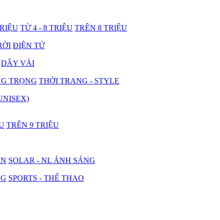
TRIỆU
TỪ 4 - 8 TRIỆU
TRÊN 8 TRIỆU
RỜI
ĐIỆN TỬ
DÂY VẢI
NG TRỌNG
THỜI TRANG - STYLE
UNISEX)
ỆU
TRÊN 9 TRIỆU
IN
SOLAR - NL ÁNH SÁNG
NG
SPORTS - THỂ THAO