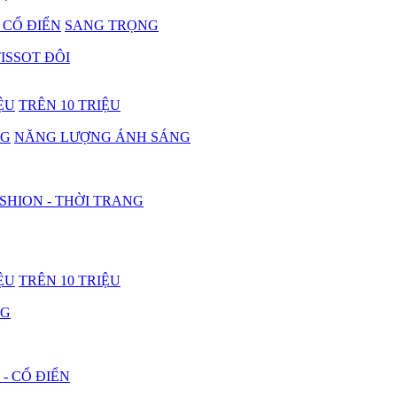
- CỔ ĐIỂN
SANG TRỌNG
ISSOT ĐÔI
IỆU
TRÊN 10 TRIỆU
NG
NĂNG LƯỢNG ÁNH SÁNG
SHION - THỜI TRANG
IỆU
TRÊN 10 TRIỆU
NG
 - CỔ ĐIỂN