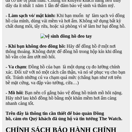
da có thể bị phai màu. Chúng tôi khuyên khách hàng nên thay
dây da ít nhất 1 năm 1 lần để đảm bảo vệ sinh và thẩm mỹ.
- Làm sạch vỏ/ mặt kính:
Khi bạn muốn tự làm sạch vỏ đồng
hồ của mình, dùng vải mềm và hơi ẩm. Không sử dụng bất kỳ
chất dung môi, tẩy rửa, hoặc xà phòng vì sẽ làm hư hại đồng hồ.
- Khi bạn không đeo đồng hồ:
Hãy để đồng hồ ở một nơi
thông thoáng. Không được để đồng hồ trong hộp kín khi đồng
hồ vẫn còn ẩm ướt mồ hôi.
- Va chạm
: Đồng hồ của bạn là một dụng cụ đo lường chính
xác. Đối xử với nó một cách cẩn thận, và nó sẽ phục vụ cho bạn
tốt. Tránh những cú va chạm quá mức (chẳng hạn như rơi trên
bề mặt cứng, va đập vào tường, cửa…)
- Mồ hôi
: Bạn nên cố gắng bảo vệ đồng hồ tránh mồ hôi nặng.
Hãy nhớ lau khô đồng hồ bằng một khăn mềm hơi ẩm càng
nhanh càng tốt.
Trên đây là thông tin cần thiết để bảo quản Đồng
hồ, cảm ơn Quý khách đã ủng hộ và tin tưởng The Watch.
CHÍNH SÁCH BẢO HÀNH CHÍNH