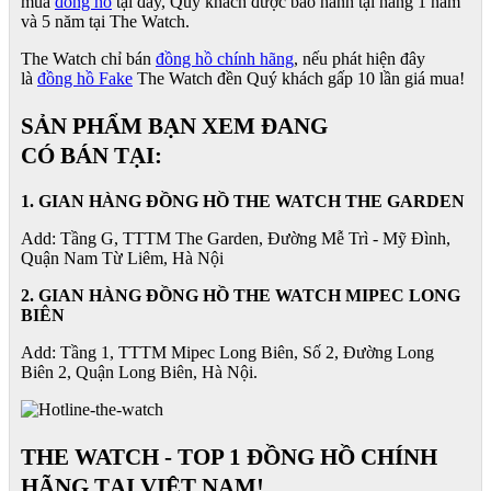
mua
đồng hồ
tại đây, Quý khách được bảo hành tại hãng 1 năm
và 5 năm tại The Watch.
The Watch chỉ bán
đồng hồ chính hãng
, nếu phát hiện đây
là
đồng hồ Fake
The Watch đền Quý khách gấp 10 lần giá mua!
SẢN PHẨM BẠN XEM ĐANG
CÓ BÁN TẠI:
1. GIAN HÀNG ĐỒNG HỒ THE WATCH THE GARDEN
Add: Tầng G, TTTM The Garden, Đường Mễ Trì - Mỹ Đình,
Quận Nam Từ Liêm, Hà Nội
2. GIAN HÀNG ĐỒNG HỒ
THE WATCH
MIPEC LONG
BIÊN
Add: Tầng 1, TTTM Mipec Long Biên, Số 2, Đường Long
Biên 2, Quận Long Biên, Hà Nội.
THE WATCH - TOP 1 ĐỒNG HỒ CHÍNH
HÃNG TẠI VIỆT NAM!