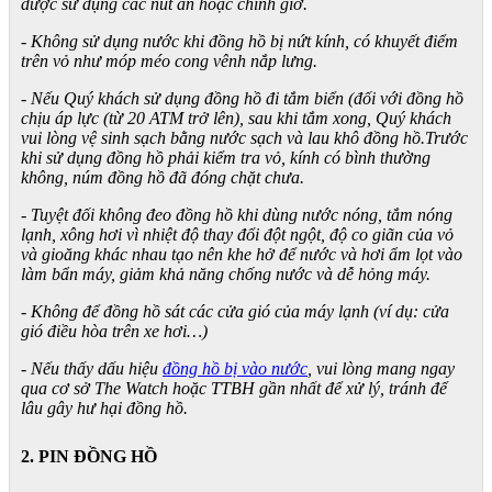
được sử dụng các nút ấn hoặc chỉnh giờ.
- Không sử dụng nước khi đồng hồ bị nứt kính, có khuyết điểm
trên vỏ như móp méo cong vênh nắp lưng.
- Nếu Quý khách sử dụng đồng hồ đi tắm biển (đối với đồng hồ
chịu áp lực (từ 20 ATM trở lên), sau khi tắm xong, Quý khách
vui lòng vệ sinh sạch bằng nước sạch và lau khô đồng hồ.Trước
khi sử dụng đồng hồ phải kiểm tra vỏ, kính có bình thường
không, núm đồng hồ đã đóng chặt chưa.
- Tuyệt đối không đeo đồng hồ khi dùng nước nóng, tắm nóng
lạnh, xông hơi vì nhiệt độ thay đổi đột ngột, độ co giãn của vỏ
và gioăng khác nhau tạo nên khe hở để nước và hơi ẩm lọt vào
làm bẩn máy, giảm khả năng chống nước và dễ hỏng máy.
- Không để đồng hồ sát các cửa gió của máy lạnh (ví dụ: cửa
gió điều hòa trên xe hơi…)
- Nếu thấy dấu hiệu
đồng hồ bị vào nước
, vui lòng mang ngay
qua cơ sở The Watch hoặc TTBH gần nhất để xử lý, tránh để
lâu gây hư hại đồng hồ.
2. PIN ĐỒNG HỒ