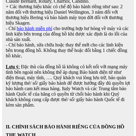
Claude Bernard, Rotary, Charriol, Candino.
+ Các thương hiệu khác có chế độ bảo hành riêng như sau: 2
năm đối với thương hiệu Daniel Wellington, 3 năm đối với
thương hiệu Bering và bảo hành máy trọn đời đối với thương
hiệu Skagen.
- Chỉ
bảo hành miễn phí
cho trường hợp hư hỏng về máy và các
linh kiện bên trong của đồng hồ khi được xác định là do lỗi của
nhà sản xuất.
- Chỉ bảo hành, sửa chữa hoặc thay thế mới cho các linh kiện
bên trong đồng hồ. Không thay thế hoặc đổi bằng 1 chiếc đồng
hồ khác.
Lưu ý
:
Đặc thù của đồng hồ là không có kết nối với mạng máy
tính bên ngoài nên không thể áp dụng Bảo hành điện tử như
điện thoại, máy tính, …. Quý khách vui lòng lưu trữ, bảo quản
kỹ lượng thẻ/ sổ/ giấy bảo hành để được hưởng đầy đủ quyền lợi
bảo hành cam kết mua hàng. Italy Watch và các Trung tâm bảo
hành Quốc tế của hãng có quyền từ chối bảo hành khi Quý
khách không cung cấp được thẻ/ sổ/ giấy bảo hành Quốc tế đi
kèm sản phẩm.
II. CHÍNH SÁCH BẢO HÀNH RIÊNG CỦA ĐỒNG HỒ
THE WATCH