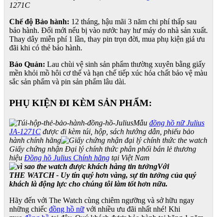
1271C
Chế độ Bảo hành:
12 tháng, hậu mãi 3 năm chi phí thấp sau
bảo hành. Đổi mới nếu bị vào nước hay hư máy do nhà sản xuất.
Thay dây miễn phí 1 lần, thay pin trọn đời, mua phụ kiện giá ưu
đãi khi có thẻ bảo hành.
Bảo Quản:
Lau chùi vệ sinh sản phẩm thường xuyên bằng giấy
mền khỏi mồ hôi cơ thể và hạn chế tiếp xúc hóa chất bảo vệ màu
sắc sản phẩm và pin sản phẩm lâu dài.
PHỤ KIỆN ĐI KÈM SẢN PHẨM:
Mẫu
đồng hồ nữ Julius
JA-1271C
được đi kèm túi, hộp, sách hướng dẫn, phiếu bảo
hành chính hãng
Giấy chứng nhận Đại lý chính thức phân phối bán lẻ thương
hiệu
Đồng hồ Julius Chính hãng
tại Việt Nam
Với
THE WATCH - Uy tín quý hơn vàng, sự tin tưởng của quý
khách là động lực cho chúng tôi làm tốt hơn nữa.
Hãy đến với The Watch cùng chiêm ngưỡng và sở hữu ngay
những chiếc
đồng hồ nữ
với nhiều ưu đãi nhất nhé! Khi