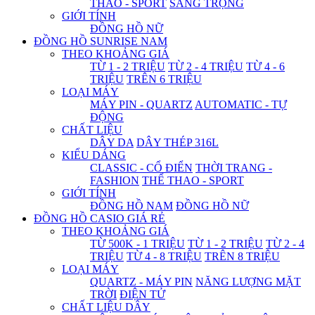
THAO - SPORT
SANG TRỌNG
GIỚI TÍNH
ĐỒNG HỒ NỮ
ĐỒNG HỒ SUNRISE NAM
THEO KHOẢNG GIÁ
TỪ 1 - 2 TRIỆU
TỪ 2 - 4 TRIỆU
TỪ 4 - 6
TRIỆU
TRÊN 6 TRIỆU
LOẠI MÁY
MÁY PIN - QUARTZ
AUTOMATIC - TỰ
ĐỘNG
CHẤT LIỆU
DÂY DA
DÂY THÉP 316L
KIỂU DÁNG
CLASSIC - CỔ ĐIỂN
THỜI TRANG -
FASHION
THỂ THAO - SPORT
GIỚI TÍNH
ĐỒNG HỒ NAM
ĐỒNG HỒ NỮ
ĐỒNG HỒ CASIO GIÁ RẺ
THEO KHOẢNG GIÁ
TỪ 500K - 1 TRIỆU
TỪ 1 - 2 TRIỆU
TỪ 2 - 4
TRIỆU
TỪ 4 - 8 TRIỆU
TRÊN 8 TRIỆU
LOẠI MÁY
QUARTZ - MÁY PIN
NĂNG LƯỢNG MẶT
TRỜI
ĐIỆN TỬ
CHẤT LIỆU DÂY