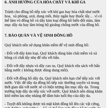
6. ẢNH HƯỞNG CỦA HÓA CHẤT VÀ KHÍ GA
Tránh cho đồng hồ tiếp xúc với khí gas hay hóa chất như nước
hoa, xà phòng, axit, dung môi, thủy ngân hay thuốc tẩy… vì có
thể làm vỏ đồng hồ và dây kim loại đồng hồ biến đổi màu, làm
mục dây da hay làm hỏng bộ gioăng chống nước của đồng hồ.
7. BẢO QUẢN VÀ VỆ SINH ĐỒNG HỒ
Quý khách nên sử dụng khăn mềm để vệ sinh đồng hồ:
- Đối với dây kim loại, Quý khách dùng bàn chải mềm và xà
bông có chất tẩy nhẹ để rửa vết bẩn.
- Đối với dây nhựa và dây cao su, Quý khách rửa sách vết bẩn
bằng nước ( không được dùng dung môi).
- Đối với đồng hồ dây da, Quý khách nên hạn chế tiếp xúc với
nước. Việc để dây da đồng hồ tiếp xúc thường xuyên và trong
thời gian dài với nước sẽ có hiện tượng ẩm mục dây da. Trong
trường hợp dây da tiếp xúc với nước, Quý khách nên dùng khăn
khô mềm lau nhẹ nhàng để đảm bảo tuổi thọ của dây da.
- Tuyệt đối không được trà mặt kính đồng hồ lên các vật cứng,