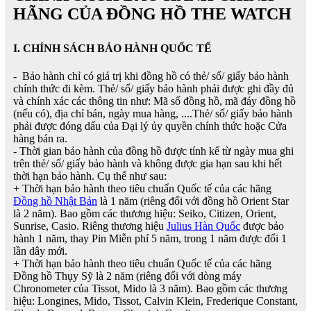
HÃNG CỦA ĐỒNG HỒ THE WATCH
I. CHÍNH SÁCH BẢO HÀNH QUỐC TẾ
- Bảo hành chỉ có giá trị khi đồng hồ có thẻ/ sổ/ giấy bảo hành
chính thức đi kèm. Thẻ/ sổ/ giấy bảo hành phải được ghi đầy đủ
và chính xác các thông tin như: Mã số đồng hồ, mã đáy đồng hồ
(nếu có), địa chỉ bán, ngày mua hàng, ....Thẻ/ sổ/ giấy bảo hành
phải được đóng dấu của Đại lý ủy quyền chính thức hoặc Cửa
hàng bán ra.
- Thời gian bảo hành của đồng hồ được tính kể từ ngày mua ghi
trên thẻ/ sổ/ giấy bảo hành và không được gia hạn sau khi hết
thời hạn bảo hành. Cụ thể như sau:
+ Thời hạn bảo hành theo tiêu chuẩn Quốc tế của các hãng
Đồng hồ Nhật Bản
là 1 năm (riêng đối với đồng hồ Orient Star
là 2 năm). Bao gồm các thương hiệu: Seiko, Citizen, Orient,
Sunrise, Casio. Riêng thương hiệu
Julius Hàn Quốc
được bảo
hành 1 năm, thay Pin Miễn phí 5 năm, trong 1 năm được đổi 1
lần dây mới.
+ Thời hạn bảo hành theo tiêu chuẩn Quốc tế của các hãng
Đồng hồ Thụy Sỹ là 2 năm (riêng đối với dòng máy
Chronometer của Tissot, Mido là 3 năm). Bao gồm các thương
hiệu: Longines, Mido, Tissot, Calvin Klein, Frederique Constant,