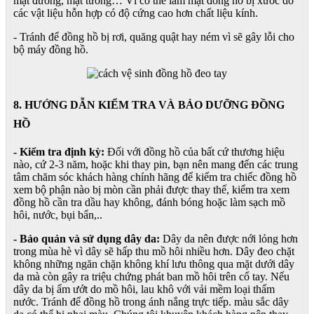
mặt đường, mặt tường… Vì có thể làm mặt đồng hồ bị xước do
các vật liệu hỗn hợp có độ cứng cao hơn chất liệu kính.
- Tránh để đồng hồ bị rơi, quăng quật hay ném vì sẽ gây lỗi cho
bộ máy đồng hồ.
8. HƯỚNG DẪN KIỂM TRA VÀ BẢO DƯỠNG ĐỒNG
HỒ
- Kiểm tra định kỳ:
Đối với đồng hồ của bất cứ thương hiệu
nào, cứ 2-3 năm, hoặc khi thay pin, bạn nên mang đến các trung
tâm chăm sóc khách hàng chính hãng để kiểm tra chiếc đồng hồ
xem bộ phận nào bị mòn cần phải được thay thế, kiểm tra xem
đồng hồ cần tra dầu hay không, đánh bóng hoặc làm sạch mồ
hôi, nước, bụi bẩn,..
- Bảo quản và sử dụng dây da:
Dây da nên được nới lỏng hơn
trong mùa hè vì dây sẽ hấp thu mồ hôi nhiều hơn. Dây đeo chặt
không những ngăn chặn không khí lưu thông qua mặt dưới dây
da mà còn gây ra triệu chứng phát ban mồ hôi trên cổ tay. Nếu
dây da bị ẩm ướt do mồ hôi, lau khô với vải mềm loại thấm
nước. Tránh để đồng hồ trong ánh nắng trực tiếp. màu sắc dây