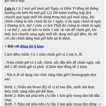
giờ thích hợp.
Lưu ý:
Có 2 múi giờ (múi giờ Ngày và Đêm Vì đồng hồ thông
thường chỉ hiển thị múi giờ 12). Để tránh trường hợp lịch
chuyển qua ngày mới khi đang trong múi giờ buổi sáng, khi
chỉnh chúng ta nên chỉnh lùi lại 1 ngày, ví dụ ngày chỉnh là ngày
2 Dương lịch, thứ 3 (nếu có lịch Thứ) thì chúng ta chỉnh là ngày
1 và thứ 2, sau đó kéo ra thêm 1 nấc và vặn để chỉnh giờ, khi
thấy lịch chuyển sang ngày mới tức đang múi giờ đêm, lúc đó
chỉ cần chỉnh đúng múi giờ hiện tại là được.
+ Đối với
đồng hồ 6 kim
:
Cách điều chỉnh: Có 1 núm chỉnh giờ và 2 nút A, B:
- Núm chỉnh giờ có 2 nấc chỉnh, nấc đầu tiên để chỉnh ngày, nấc
thứ 2 để chỉnh giờ và phút (Chỉnh như đồng hồ 2 kim)
- Nút A,B sử dụng cho chức năng bấm giờ Chronograph như
sau:
Bước 1: Nhấn nút Reset (B) về vị trí ban đầu, trước khi thực
hiện chức năng bấm giờ thể thao.
Bước 2: Bấm nút phía trên (A) lần 1 kim giây trung tâm bắt đầu
chạy.
Bước 3: Bấm nút phía trên (A) lần 2 kim giây trung tâm dừng –>