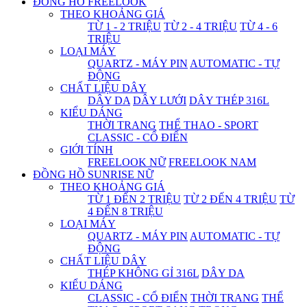
ĐỒNG HỒ FREELOOK
THEO KHOẢNG GIÁ
TỪ 1 - 2 TRIỆU
TỪ 2 - 4 TRIỆU
TỪ 4 - 6
TRIỆU
LOẠI MÁY
QUARTZ - MÁY PIN
AUTOMATIC - TỰ
ĐỘNG
CHẤT LIỆU DÂY
DÂY DA
DÂY LƯỚI
DÂY THÉP 316L
KIỂU DÁNG
THỜI TRANG
THỂ THAO - SPORT
CLASSIC - CỔ ĐIỂN
GIỚI TÍNH
FREELOOK NỮ
FREELOOK NAM
ĐỒNG HỒ SUNRISE NỮ
THEO KHOẢNG GIÁ
TỪ 1 ĐẾN 2 TRIỆU
TỪ 2 ĐẾN 4 TRIỆU
TỪ
4 ĐẾN 8 TRIỆU
LOẠI MÁY
QUARTZ - MÁY PIN
AUTOMATIC - TỰ
ĐỘNG
CHẤT LIỆU DÂY
THÉP KHÔNG GỈ 316L
DÂY DA
KIỂU DÁNG
CLASSIC - CỔ ĐIỂN
THỜI TRANG
THỂ