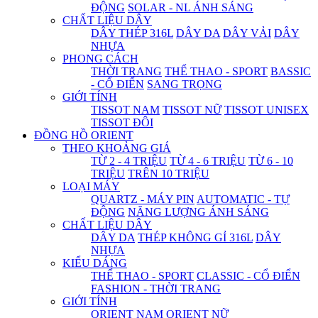
ĐỘNG
SOLAR - NL ÁNH SÁNG
CHẤT LIỆU DÂY
DÂY THÉP 316L
DÂY DA
DÂY VẢI
DÂY
NHỰA
PHONG CÁCH
THỜI TRANG
THỂ THAO - SPORT
BASSIC
- CỔ ĐIỂN
SANG TRỌNG
GIỚI TÍNH
TISSOT NAM
TISSOT NỮ
TISSOT UNISEX
TISSOT ĐÔI
ĐỒNG HỒ ORIENT
THEO KHOẢNG GIÁ
TỪ 2 - 4 TRIỆU
TỪ 4 - 6 TRIỆU
TỪ 6 - 10
TRIỆU
TRÊN 10 TRIỆU
LOẠI MÁY
QUARTZ - MÁY PIN
AUTOMATIC - TỰ
ĐỘNG
NĂNG LƯỢNG ÁNH SÁNG
CHẤT LIỆU DÂY
DÂY DA
THÉP KHÔNG GỈ 316L
DÂY
NHỰA
KIỂU DÁNG
THỂ THAO - SPORT
CLASSIC - CỔ ĐIỂN
FASHION - THỜI TRANG
GIỚI TÍNH
ORIENT NAM
ORIENT NỮ