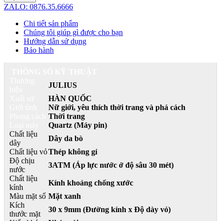
ZALO: 0876.35.6666
Chi tiết sản phẩm
Chúng tôi giúp gì được cho bạn
Hướng dẫn sử dụng
Bảo hành
THÔNG SỐ KỸ THUẬT
Thương
JULIUS
hiệu
Xuất sứ
HÀN QUỐC
Giới tính
Nữ giới, yêu thích thời trang và phá cách
Phong cách
Thời trang
Loại máy
Quartz (Máy pin)
Chất liệu
Dây da bò
dây
Chất liệu vỏ
Thép không gỉ
Độ chịu
3ATM (Áp lực nước ở độ sâu 30 mét)
nước
Chất liệu
Kính khoáng chống xước
kính
Màu mặt số
Mặt xanh
Kích
30 x 9mm (Đường kính x Độ dày vỏ)
thước mặt