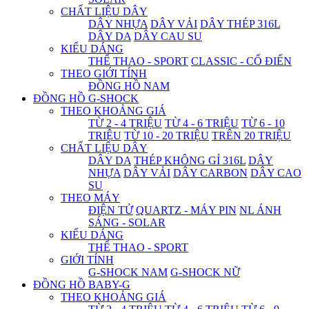
CHẤT LIỆU DÂY
DÂY NHỰA
DÂY VẢI
DÂY THÉP 316L
DÂY DA
DÂY CAU SU
KIỂU DÁNG
THỂ THAO - SPORT
CLASSIC - CỔ ĐIỂN
THEO GIỚI TÍNH
ĐỒNG HỒ NAM
ĐỒNG HỒ G-SHOCK
THEO KHOẢNG GIÁ
TỪ 2 - 4 TRIỆU
TỪ 4 - 6 TRIỆU
TỪ 6 - 10
TRIỆU
TỪ 10 - 20 TRIỆU
TRÊN 20 TRIỆU
CHẤT LIỆU DÂY
DÂY DA
THÉP KHÔNG GỈ 316L
DÂY
NHỰA
DÂY VẢI
DÂY CARBON
DÂY CAO
SU
THEO MÁY
ĐIỆN TỬ
QUARTZ - MÁY PIN
NL ÁNH
SÁNG - SOLAR
KIỂU DÁNG
THỂ THAO - SPORT
GIỚI TÍNH
G-SHOCK NAM
G-SHOCK NỮ
ĐỒNG HỒ BABY-G
THEO KHOẢNG GIÁ