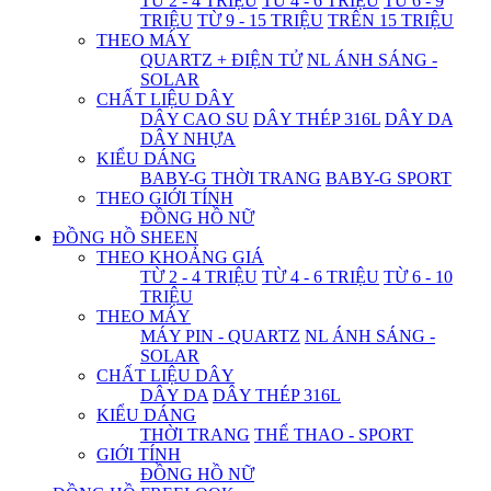
TỪ 2 - 4 TRIỆU
TỪ 4 - 6 TRIỆU
TỪ 6 - 9
TRIỆU
TỪ 9 - 15 TRIỆU
TRÊN 15 TRIỆU
THEO MÁY
QUARTZ + ĐIỆN TỬ
NL ÁNH SÁNG -
SOLAR
CHẤT LIỆU DÂY
DÂY CAO SU
DÂY THÉP 316L
DÂY DA
DÂY NHỰA
KIỂU DÁNG
BABY-G THỜI TRANG
BABY-G SPORT
THEO GIỚI TÍNH
ĐỒNG HỒ NỮ
ĐỒNG HỒ SHEEN
THEO KHOẢNG GIÁ
TỪ 2 - 4 TRIỆU
TỪ 4 - 6 TRIỆU
TỪ 6 - 10
TRIỆU
THEO MÁY
MÁY PIN - QUARTZ
NL ÁNH SÁNG -
SOLAR
CHẤT LIỆU DÂY
DÂY DA
DÂY THÉP 316L
KIỂU DÁNG
THỜI TRANG
THỂ THAO - SPORT
GIỚI TÍNH
ĐỒNG HỒ NỮ