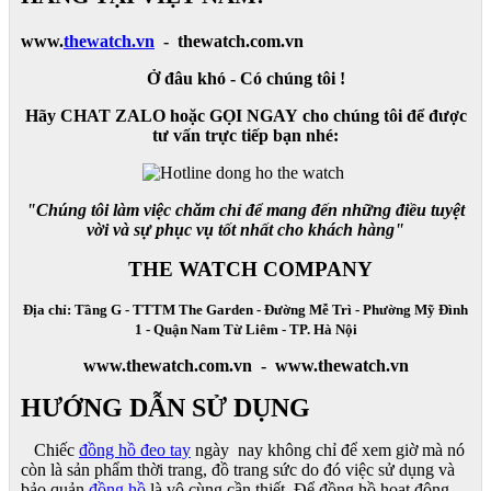
www.
thewatch.vn
- thewatch.com.vn
Ở đâu khó - Có chúng tôi !
Hãy CHAT ZALO hoặc GỌI NGAY cho chúng tôi để được
tư vấn trực tiếp bạn nhé:
"Chúng tôi làm việc chăm chỉ để mang đến những điều tuyệt
vời và sự phục vụ tốt nhất cho khách hàng"
THE WATCH COMPANY
Địa chỉ: Tầng G - TTTM The Garden - Đường Mễ Trì - Phường Mỹ Đình
1 - Quận Nam Từ Liêm - TP. Hà Nội
www.thewatch.com.vn - www.thewatch.vn
HƯỚNG DẪN SỬ DỤNG
Chiếc
đồng hồ đeo tay
ngày nay không chỉ để xem giờ mà nó
còn là sản phẩm thời trang, đồ trang sức do đó việc sử dụng và
bảo quản
đồng hồ
là vô cùng cần thiết. Để đồng hồ hoạt động