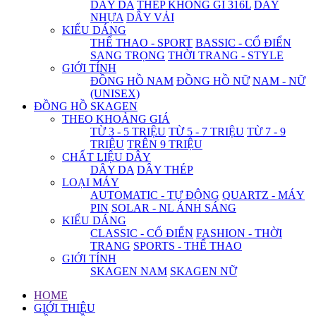
DÂY DA
THÉP KHÔNG GỈ 316L
DÂY
NHỰA
DÂY VẢI
KIỂU DÁNG
THỂ THAO - SPORT
BASSIC - CỔ ĐIỂN
SANG TRỌNG
THỜI TRANG - STYLE
GIỚI TÍNH
ĐỒNG HỒ NAM
ĐỒNG HỒ NỮ
NAM - NỮ
(UNISEX)
ĐỒNG HỒ SKAGEN
THEO KHOẢNG GIÁ
TỪ 3 - 5 TRIỆU
TỪ 5 - 7 TRIỆU
TỪ 7 - 9
TRIỆU
TRÊN 9 TRIỆU
CHẤT LIỆU DÂY
DÂY DA
DÂY THÉP
LOẠI MÁY
AUTOMATIC - TỰ ĐỘNG
QUARTZ - MÁY
PIN
SOLAR - NL ÁNH SÁNG
KIỂU DÁNG
CLASSIC - CỔ ĐIỂN
FASHION - THỜI
TRANG
SPORTS - THỂ THAO
GIỚI TÍNH
SKAGEN NAM
SKAGEN NỮ
HOME
GIỚI THIỆU