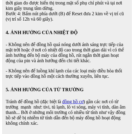
thời gian đo được hiển thị trong mặt số phụ chỉ phút và tại nơi
kim giây trung tâm dừng.
Bước 4: Bấm nút phía dưới (B) để Reset đưa 2 kim về vị trí cũ
(vị trí số 12h và 60 giây).
4. ẢNH HƯỞNG CỦA NHIỆT ĐỘ
- Không nên để đồng hồ quá nóng dưới ánh sáng trực tiếp của
mặt trời hoặc ở nơi có nhiệt độ cao trong thời gian dài vì có thể
ảnh hưởng đến bộ máy của đồng hồ, rút ngắn thời gian hoạt
động của pin và ảnh hưởng đến chi tiết khác.
- Không nên để luồng khí lạnh của các loại máy điều hòa thổi
trực tiếp vào đồng hồ một cách thường xuyên, liên tục.
5. ẢNH HƯỞNG CỦA TỪ TRƯỜNG
Tránh để đồng hồ (đặc biệt là
đồng hồ cơ
) gần các nơi có từ
trường mạnh như: tivi, tủ lạnh, lò vi sóng, máy vi tính, dàn âm
thanh... Bởi ở những môi trường có nhiều từ tính như vậy đồng
hồ sẽ dễ bị nhiễm từ tính dẫn đến bộ máy đồng hồ hoạt động
không chính xác.