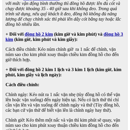
với mức vận động bình thường thì đồng hồ được lên đủ cót và
chạy được khoảng 35 - 40 giờ sau khi không đeo. Trong quá
trình sử dụng, nếu quý khách ít đeo, đồng hồ không đủ năng
lượng để chạy chính xác thì phải lên dây cót bằng tay hoặc lắc
đồng hồ nhiều lần.
+ Đối với
đồng hồ 2 kim
(kim giờ và kim phút) và
đồng hồ 3
kim
(kim giờ, kim phút và kim giây):
Cách điều chỉnh: Kéo núm chỉnh giờ ra 1 nấc để chỉnh, vặn
núm sao cho kim phút xoay thuận chiều kim đồng hồ cho đến
giờ thích hợp.
+ Đối với đồng hồ 2 kim 1 lịch và 3 kim 1 lịch (kim giờ, kim
phút, kim giây và lịch ngày):
Cách điều chỉnh:
Chỉnh ngày: Kéo nút ra 1 nấc vặn nhẹ (tùy đồng hồ có thể vặn
lên hoặc vặn xuống) đến ngày hiện tại. Nếu có lịch thứ thì chỉ
cần vặn lên và vặn xuống để chỉnh ngày và thứ (Tùy đồng hồ,
các bạn cứ vặn thử để biết vặn lên là chỉnh ngày hay thứ).
Chỉnh giờ: Kéo thêm một nấc và vặn thì kim phút sẽ quay, vặn
núm sao cho kim phút xoay thuận chiều kim đồng hồ cho đến