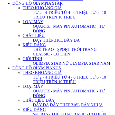
ĐỒNG HỒ OLYMPIA STAR
THEO KHOẢNG GIÁ
TỪ 2 - 4 TRIỆU
TỪ 4 - 6 TRIỆU
TỪ 6 - 10
TRIỆU
TRÊN 10 TRIỆU
LOẠI MÁY
QUARTZ - MÁY PIN
AUTOMATIC - TỰ
ĐỘNG
CHẤT LIỆU
DÂY THÉP 316L
DÂY DA
KIỂU DÁNG
THỂ THAO - SPORT
THỜI TRANG
CLASSIC - CỔ ĐIỂN
GIỚI TÍNH
OLIMPIA STAR NỮ
OLYMPIA STAR NAM
ĐỒNG HỒ OLYM PIANUS
THEO KHOẢNG GIÁ
TỪ 2 - 4 TRIỆU
TỪ 4 - 6 TRIỆU
TỪ 6 - 10
TRIỆU
TRÊN 10 TRIỆU
LOẠI MÁY
QUARTZ - MÁY PIN
AUTOMATIC - TỰ
ĐỘNG
CHẤT LIỆU DÂY
DÂY DA
DÂY THÉP 316L
DÂY NHỰA
KIỂU DÁNG
SPORTS - THỂ THAO
BASIC - CỔ ĐIỂN