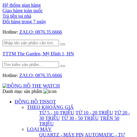
Hệ thống gian hàng
Giao hàng toàn quốc
Trả tiền tại nhà
Đổi hàng trong 7 ngày
Hotline:
ZALO: 0876.35.6666
TTTM The Garden, Mỹ Đình 1, HN
Hotline:
ZALO: 0876.35.6666
Danh mục sản phẩm
ĐỒNG HỒ TISSOT
THEO KHOẢNG GIÁ
TỪ 5 - 10 TRIỆU
TỪ 10 - 20 TRIỆU
TỪ 20 -
30 TRIỆU
TỪ 30 - 50 TRIỆU
TRÊN 50
TRIỆU
LOẠI MÁY
QUARTZ - MÁY PIN
AUTOMATIC - TỰ