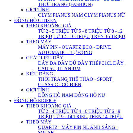
THỜI TRANG (FASHION)
GIỚI TÍNH
OLYM PIANUS NAM
OLYM PIANUS NỮ
ĐỒNG HỒ CITIZEN
THEO KHOẢNG GIÁ
TỪ 2 - 5 TRIỆU
TỪ 5 - 8 TRIỆU
TỪ 8 - 12
TRIỆU
TỪ 12 - 16 TRIỆU
TRÊN 16 TRIỆU
THEO MÁY
MÁY PIN - QUARTZ
ECO - DRIVE
AUTOMATIC - TỰ ĐỘNG
CHẤT LIỆU DÂY
DÂY DA
DÂY DÙ
DÂY THÉP 316L
DÂY
CAU SU
TITANIUM
KIỂU DÁNG
THỜI TRANG
THỂ THAO - SPORT
CLASSIC - CỔ ĐIỂN
GIỚI TÍNH
ĐỒNG HỒ NAM
ĐỒNG HỒ NỮ
ĐỒNG HỒ EDIFICE
THEO KHOẢNG GIÁ
TỪ 2 - 4 TRIỆU
TỪ 4 - 6 TRIỆU
TỪ 6 - 9
TRIỆU
TỪ 9 - 14 TRIỆU
TRÊN 14 TRIỆU
THEO MÁY
QUARTZ - MÁY PIN
NL ÁNH SÁNG -
SOLAR