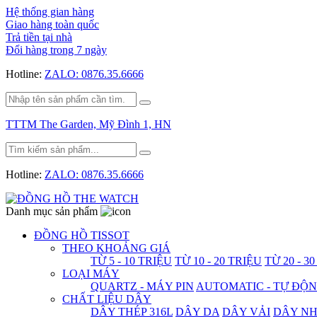
Hệ thống gian hàng
Giao hàng toàn quốc
Trả tiền tại nhà
Đổi hàng trong 7 ngày
Hotline:
ZALO: 0876.35.6666
TTTM The Garden, Mỹ Đình 1, HN
Hotline:
ZALO: 0876.35.6666
Danh mục sản phẩm
ĐỒNG HỒ TISSOT
THEO KHOẢNG GIÁ
TỪ 5 - 10 TRIỆU
TỪ 10 - 20 TRIỆU
TỪ 20 - 3
LOẠI MÁY
QUARTZ - MÁY PIN
AUTOMATIC - TỰ ĐỘ
CHẤT LIỆU DÂY
DÂY THÉP 316L
DÂY DA
DÂY VẢI
DÂY N