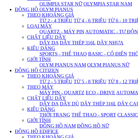
OLIMPIA STAR NỮ
OLYMPIA STAR NAM
ĐỒNG HỒ OLYM PIANUS
THEO KHOẢNG GIÁ
TỪ 2 - 4 TRIỆU
TỪ 4 - 6 TRIỆU
TỪ 6 - 10 TR
LOẠI MÁY
QUARTZ - MÁY PIN
AUTOMATIC - TỰ ĐỘ
CHẤT LIỆU DÂY
DÂY DA
DÂY THÉP 316L
DÂY NHỰA
KIỂU DÁNG
SPORTS - THỂ THAO
BASIC - CỔ ĐIỂN
THỜ
GIỚI TÍNH
OLYM PIANUS NAM
OLYM PIANUS NỮ
ĐỒNG HỒ CITIZEN
THEO KHOẢNG GIÁ
TỪ 2 - 5 TRIỆU
TỪ 5 - 8 TRIỆU
TỪ 8 - 12 TR
THEO MÁY
MÁY PIN - QUARTZ
ECO - DRIVE
AUTOMAT
CHẤT LIỆU DÂY
DÂY DA
DÂY DÙ
DÂY THÉP 316L
DÂY CA
KIỂU DÁNG
THỜI TRANG
THỂ THAO - SPORT
CLASSIC
GIỚI TÍNH
ĐỒNG HỒ NAM
ĐỒNG HỒ NỮ
ĐỒNG HỒ EDIFICE
THEO KHOẢNG GIÁ