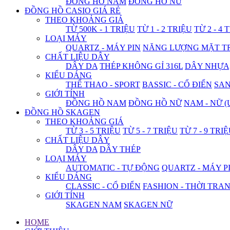
ĐỒNG HỒ NAM
ĐỒNG HỒ NỮ
ĐỒNG HỒ CASIO GIÁ RẺ
THEO KHOẢNG GIÁ
TỪ 500K - 1 TRIỆU
TỪ 1 - 2 TRIỆU
TỪ 2 - 4 
LOẠI MÁY
QUARTZ - MÁY PIN
NĂNG LƯỢNG MẶT T
CHẤT LIỆU DÂY
DÂY DA
THÉP KHÔNG GỈ 316L
DÂY NHỰA
KIỂU DÁNG
THỂ THAO - SPORT
BASSIC - CỔ ĐIỂN
SA
GIỚI TÍNH
ĐỒNG HỒ NAM
ĐỒNG HỒ NỮ
NAM - NỮ (
ĐỒNG HỒ SKAGEN
THEO KHOẢNG GIÁ
TỪ 3 - 5 TRIỆU
TỪ 5 - 7 TRIỆU
TỪ 7 - 9 TRI
CHẤT LIỆU DÂY
DÂY DA
DÂY THÉP
LOẠI MÁY
AUTOMATIC - TỰ ĐỘNG
QUARTZ - MÁY P
KIỂU DÁNG
CLASSIC - CỔ ĐIỂN
FASHION - THỜI TRA
GIỚI TÍNH
SKAGEN NAM
SKAGEN NỮ
HOME