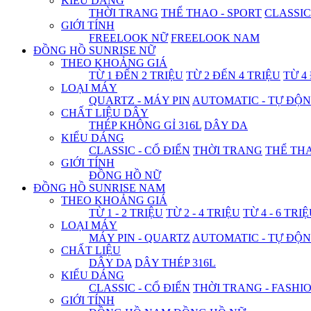
KIỂU DÁNG
THỜI TRANG
THỂ THAO - SPORT
CLASSIC
GIỚI TÍNH
FREELOOK NỮ
FREELOOK NAM
ĐỒNG HỒ SUNRISE NỮ
THEO KHOẢNG GIÁ
TỪ 1 ĐẾN 2 TRIỆU
TỪ 2 ĐẾN 4 TRIỆU
TỪ 4
LOẠI MÁY
QUARTZ - MÁY PIN
AUTOMATIC - TỰ ĐỘ
CHẤT LIỆU DÂY
THÉP KHÔNG GỈ 316L
DÂY DA
KIỂU DÁNG
CLASSIC - CỔ ĐIỂN
THỜI TRANG
THỂ THA
GIỚI TÍNH
ĐỒNG HỒ NỮ
ĐỒNG HỒ SUNRISE NAM
THEO KHOẢNG GIÁ
TỪ 1 - 2 TRIỆU
TỪ 2 - 4 TRIỆU
TỪ 4 - 6 TRI
LOẠI MÁY
MÁY PIN - QUARTZ
AUTOMATIC - TỰ ĐỘ
CHẤT LIỆU
DÂY DA
DÂY THÉP 316L
KIỂU DÁNG
CLASSIC - CỔ ĐIỂN
THỜI TRANG - FASHI
GIỚI TÍNH