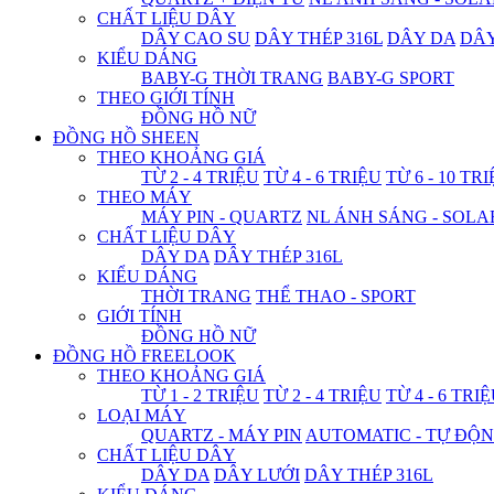
CHẤT LIỆU DÂY
DÂY CAO SU
DÂY THÉP 316L
DÂY DA
DÂ
KIỂU DÁNG
BABY-G THỜI TRANG
BABY-G SPORT
THEO GIỚI TÍNH
ĐỒNG HỒ NỮ
ĐỒNG HỒ SHEEN
THEO KHOẢNG GIÁ
TỪ 2 - 4 TRIỆU
TỪ 4 - 6 TRIỆU
TỪ 6 - 10 TR
THEO MÁY
MÁY PIN - QUARTZ
NL ÁNH SÁNG - SOLA
CHẤT LIỆU DÂY
DÂY DA
DÂY THÉP 316L
KIỂU DÁNG
THỜI TRANG
THỂ THAO - SPORT
GIỚI TÍNH
ĐỒNG HỒ NỮ
ĐỒNG HỒ FREELOOK
THEO KHOẢNG GIÁ
TỪ 1 - 2 TRIỆU
TỪ 2 - 4 TRIỆU
TỪ 4 - 6 TRI
LOẠI MÁY
QUARTZ - MÁY PIN
AUTOMATIC - TỰ ĐỘ
CHẤT LIỆU DÂY
DÂY DA
DÂY LƯỚI
DÂY THÉP 316L