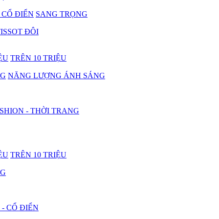
- CỔ ĐIỂN
SANG TRỌNG
ISSOT ĐÔI
IỆU
TRÊN 10 TRIỆU
NG
NĂNG LƯỢNG ÁNH SÁNG
SHION - THỜI TRANG
IỆU
TRÊN 10 TRIỆU
NG
 - CỔ ĐIỂN