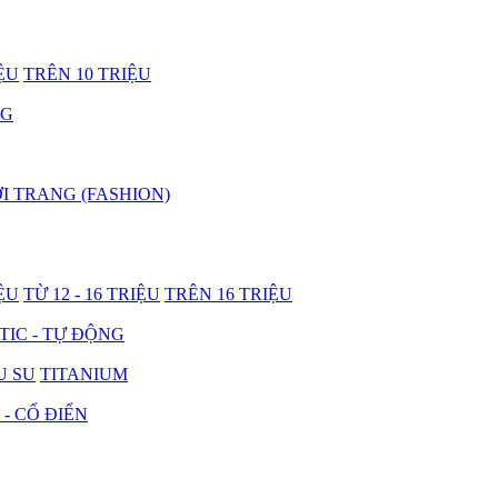
IỆU
TRÊN 10 TRIỆU
NG
I TRANG (FASHION)
IỆU
TỪ 12 - 16 TRIỆU
TRÊN 16 TRIỆU
IC - TỰ ĐỘNG
U SU
TITANIUM
 - CỔ ĐIỂN