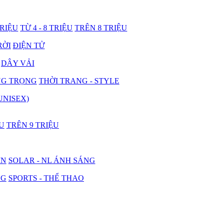
TRIỆU
TỪ 4 - 8 TRIỆU
TRÊN 8 TRIỆU
RỜI
ĐIỆN TỬ
DÂY VẢI
NG TRỌNG
THỜI TRANG - STYLE
UNISEX)
ỆU
TRÊN 9 TRIỆU
IN
SOLAR - NL ÁNH SÁNG
NG
SPORTS - THỂ THAO