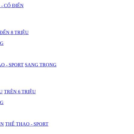
 - CỔ ĐIỂN
 ĐẾN 8 TRIỆU
NG
O - SPORT
SANG TRỌNG
ỆU
TRÊN 6 TRIỆU
NG
ON
THỂ THAO - SPORT