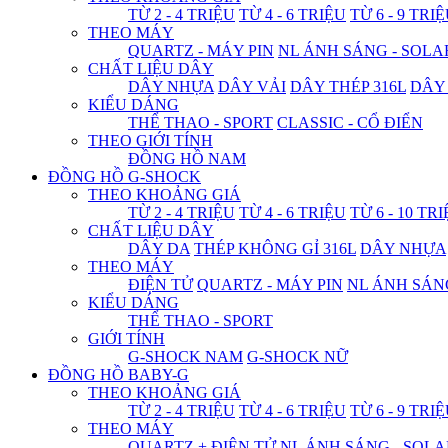
TỪ 2 - 4 TRIỆU
TỪ 4 - 6 TRIỆU
TỪ 6 - 9 TRI
THEO MÁY
QUARTZ - MÁY PIN
NL ÁNH SÁNG - SOLA
CHẤT LIỆU DÂY
DÂY NHỰA
DÂY VẢI
DÂY THÉP 316L
DÂY
KIỂU DÁNG
THỂ THAO - SPORT
CLASSIC - CỔ ĐIỂN
THEO GIỚI TÍNH
ĐỒNG HỒ NAM
ĐỒNG HỒ G-SHOCK
THEO KHOẢNG GIÁ
TỪ 2 - 4 TRIỆU
TỪ 4 - 6 TRIỆU
TỪ 6 - 10 TR
CHẤT LIỆU DÂY
DÂY DA
THÉP KHÔNG GỈ 316L
DÂY NHỰA
THEO MÁY
ĐIỆN TỬ
QUARTZ - MÁY PIN
NL ÁNH SÁN
KIỂU DÁNG
THỂ THAO - SPORT
GIỚI TÍNH
G-SHOCK NAM
G-SHOCK NỮ
ĐỒNG HỒ BABY-G
THEO KHOẢNG GIÁ
TỪ 2 - 4 TRIỆU
TỪ 4 - 6 TRIỆU
TỪ 6 - 9 TRI
THEO MÁY
QUARTZ + ĐIỆN TỬ
NL ÁNH SÁNG - SOLA