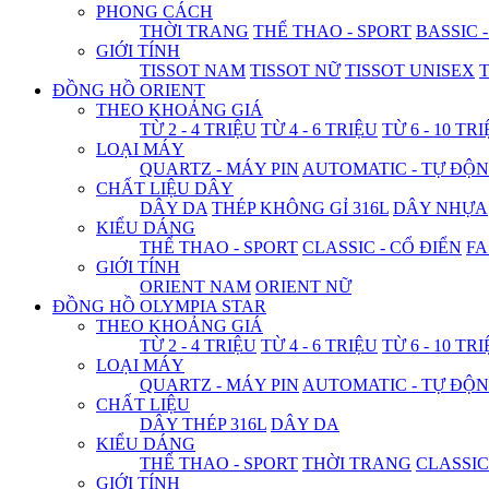
PHONG CÁCH
THỜI TRANG
THỂ THAO - SPORT
BASSIC 
GIỚI TÍNH
TISSOT NAM
TISSOT NỮ
TISSOT UNISEX
T
ĐỒNG HỒ ORIENT
THEO KHOẢNG GIÁ
TỪ 2 - 4 TRIỆU
TỪ 4 - 6 TRIỆU
TỪ 6 - 10 TR
LOẠI MÁY
QUARTZ - MÁY PIN
AUTOMATIC - TỰ ĐỘ
CHẤT LIỆU DÂY
DÂY DA
THÉP KHÔNG GỈ 316L
DÂY NHỰA
KIỂU DÁNG
THỂ THAO - SPORT
CLASSIC - CỔ ĐIỂN
FA
GIỚI TÍNH
ORIENT NAM
ORIENT NỮ
ĐỒNG HỒ OLYMPIA STAR
THEO KHOẢNG GIÁ
TỪ 2 - 4 TRIỆU
TỪ 4 - 6 TRIỆU
TỪ 6 - 10 TR
LOẠI MÁY
QUARTZ - MÁY PIN
AUTOMATIC - TỰ ĐỘ
CHẤT LIỆU
DÂY THÉP 316L
DÂY DA
KIỂU DÁNG
THỂ THAO - SPORT
THỜI TRANG
CLASSIC
GIỚI TÍNH