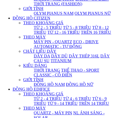
THỜI TRANG (FASHION)
GIỚI TÍNH
OLYM PIANUS NAM
OLYM PIANUS NỮ
ĐỒNG HỒ CITIZEN
THEO KHOẢNG GIÁ
TỪ 2 - 5 TRIỆU
TỪ 5 - 8 TRIỆU
TỪ 8 - 12
TRIỆU
TỪ 12 - 16 TRIỆU
TRÊN 16 TRIỆU
THEO MÁY
MÁY PIN - QUARTZ
ECO - DRIVE
AUTOMATIC - TỰ ĐỘNG
CHẤT LIỆU DÂY
DÂY DA
DÂY DÙ
DÂY THÉP 316L
DÂY
CAU SU
TITANIUM
KIỂU DÁNG
THỜI TRANG
THỂ THAO - SPORT
CLASSIC - CỔ ĐIỂN
GIỚI TÍNH
ĐỒNG HỒ NAM
ĐỒNG HỒ NỮ
ĐỒNG HỒ EDIFICE
THEO KHOẢNG GIÁ
TỪ 2 - 4 TRIỆU
TỪ 4 - 6 TRIỆU
TỪ 6 - 9
TRIỆU
TỪ 9 - 14 TRIỆU
TRÊN 14 TRIỆU
THEO MÁY
QUARTZ - MÁY PIN
NL ÁNH SÁNG -
SOLAR