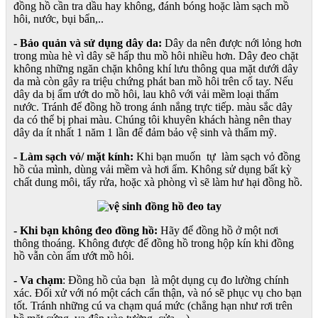
đồng hồ cần tra dầu hay không, đánh bóng hoặc làm sạch mồ
hôi, nước, bụi bẩn,..
- Bảo quản và sử dụng dây da:
Dây da nên được nới lỏng hơn
trong mùa hè vì dây sẽ hấp thu mồ hôi nhiều hơn. Dây đeo chặt
không những ngăn chặn không khí lưu thông qua mặt dưới dây
da mà còn gây ra triệu chứng phát ban mồ hôi trên cổ tay. Nếu
dây da bị ẩm ướt do mồ hôi, lau khô với vải mềm loại thấm
nước. Tránh để đồng hồ trong ánh nắng trực tiếp. màu sắc dây
da có thể bị phai màu. Chúng tôi khuyên khách hàng nên thay
dây da ít nhất 1 năm 1 lần để đảm bảo vệ sinh và thẩm mỹ.
- Làm sạch vỏ/ mặt kính:
Khi bạn muốn tự làm sạch vỏ đồng
hồ của mình, dùng vải mềm và hơi ẩm. Không sử dụng bất kỳ
chất dung môi, tẩy rửa, hoặc xà phòng vì sẽ làm hư hại đồng hồ.
- Khi bạn không đeo đồng hồ:
Hãy để đồng hồ ở một nơi
thông thoáng. Không được để đồng hồ trong hộp kín khi đồng
hồ vẫn còn ẩm ướt mồ hôi.
- Va chạm
: Đồng hồ của bạn là một dụng cụ đo lường chính
xác. Đối xử với nó một cách cẩn thận, và nó sẽ phục vụ cho bạn
tốt. Tránh những cú va chạm quá mức (chẳng hạn như rơi trên