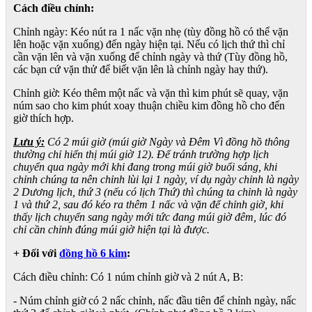
Cách điều chỉnh:
Chỉnh ngày: Kéo nút ra 1 nấc vặn nhẹ (tùy đồng hồ có thể vặn
lên hoặc vặn xuống) đến ngày hiện tại. Nếu có lịch thứ thì chỉ
cần vặn lên và vặn xuống để chỉnh ngày và thứ (Tùy đồng hồ,
các bạn cứ vặn thử để biết vặn lên là chỉnh ngày hay thứ).
Chỉnh giờ: Kéo thêm một nấc và vặn thì kim phút sẽ quay, vặn
núm sao cho kim phút xoay thuận chiều kim đồng hồ cho đến
giờ thích hợp.
Lưu ý:
Có 2 múi giờ (múi giờ Ngày và Đêm Vì đồng hồ thông
thường chỉ hiển thị múi giờ 12). Để tránh trường hợp lịch
chuyển qua ngày mới khi đang trong múi giờ buổi sáng, khi
chỉnh chúng ta nên chỉnh lùi lại 1 ngày, ví dụ ngày chỉnh là ngày
2 Dương lịch, thứ 3 (nếu có lịch Thứ) thì chúng ta chỉnh là ngày
1 và thứ 2, sau đó kéo ra thêm 1 nấc và vặn để chỉnh giờ, khi
thấy lịch chuyển sang ngày mới tức đang múi giờ đêm, lúc đó
chỉ cần chỉnh đúng múi giờ hiện tại là được.
+ Đối với
đồng hồ 6 kim
:
Cách điều chỉnh: Có 1 núm chỉnh giờ và 2 nút A, B:
- Núm chỉnh giờ có 2 nấc chỉnh, nấc đầu tiên để chỉnh ngày, nấc