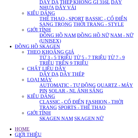
DÂY DA
THÉP KHÔNG GỈ 316L
DÂY
NHỰA
DÂY VẢI
KIỂU DÁNG
THỂ THAO - SPORT
BASSIC - CỔ ĐIỂN
SANG TRỌNG
THỜI TRANG - STYLE
GIỚI TÍNH
ĐỒNG HỒ NAM
ĐỒNG HỒ NỮ
NAM - NỮ
(UNISEX)
ĐỒNG HỒ SKAGEN
THEO KHOẢNG GIÁ
TỪ 3 - 5 TRIỆU
TỪ 5 - 7 TRIỆU
TỪ 7 - 9
TRIỆU
TRÊN 9 TRIỆU
CHẤT LIỆU DÂY
DÂY DA
DÂY THÉP
LOẠI MÁY
AUTOMATIC - TỰ ĐỘNG
QUARTZ - MÁY
PIN
SOLAR - NL ÁNH SÁNG
KIỂU DÁNG
CLASSIC - CỔ ĐIỂN
FASHION - THỜI
TRANG
SPORTS - THỂ THAO
GIỚI TÍNH
SKAGEN NAM
SKAGEN NỮ
HOME
GIỚI THIỆU