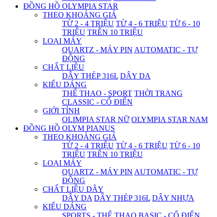
ĐỒNG HỒ OLYMPIA STAR
THEO KHOẢNG GIÁ
TỪ 2 - 4 TRIỆU
TỪ 4 - 6 TRIỆU
TỪ 6 - 10
TRIỆU
TRÊN 10 TRIỆU
LOẠI MÁY
QUARTZ - MÁY PIN
AUTOMATIC - TỰ
ĐỘNG
CHẤT LIỆU
DÂY THÉP 316L
DÂY DA
KIỂU DÁNG
THỂ THAO - SPORT
THỜI TRANG
CLASSIC - CỔ ĐIỂN
GIỚI TÍNH
OLIMPIA STAR NỮ
OLYMPIA STAR NAM
ĐỒNG HỒ OLYM PIANUS
THEO KHOẢNG GIÁ
TỪ 2 - 4 TRIỆU
TỪ 4 - 6 TRIỆU
TỪ 6 - 10
TRIỆU
TRÊN 10 TRIỆU
LOẠI MÁY
QUARTZ - MÁY PIN
AUTOMATIC - TỰ
ĐỘNG
CHẤT LIỆU DÂY
DÂY DA
DÂY THÉP 316L
DÂY NHỰA
KIỂU DÁNG
SPORTS - THỂ THAO
BASIC - CỔ ĐIỂN