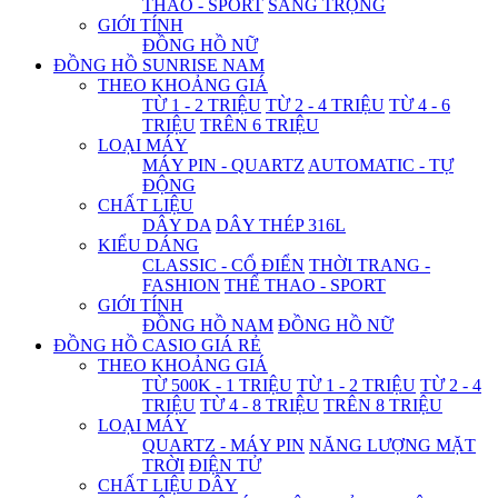
THAO - SPORT
SANG TRỌNG
GIỚI TÍNH
ĐỒNG HỒ NỮ
ĐỒNG HỒ SUNRISE NAM
THEO KHOẢNG GIÁ
TỪ 1 - 2 TRIỆU
TỪ 2 - 4 TRIỆU
TỪ 4 - 6
TRIỆU
TRÊN 6 TRIỆU
LOẠI MÁY
MÁY PIN - QUARTZ
AUTOMATIC - TỰ
ĐỘNG
CHẤT LIỆU
DÂY DA
DÂY THÉP 316L
KIỂU DÁNG
CLASSIC - CỔ ĐIỂN
THỜI TRANG -
FASHION
THỂ THAO - SPORT
GIỚI TÍNH
ĐỒNG HỒ NAM
ĐỒNG HỒ NỮ
ĐỒNG HỒ CASIO GIÁ RẺ
THEO KHOẢNG GIÁ
TỪ 500K - 1 TRIỆU
TỪ 1 - 2 TRIỆU
TỪ 2 - 4
TRIỆU
TỪ 4 - 8 TRIỆU
TRÊN 8 TRIỆU
LOẠI MÁY
QUARTZ - MÁY PIN
NĂNG LƯỢNG MẶT
TRỜI
ĐIỆN TỬ
CHẤT LIỆU DÂY