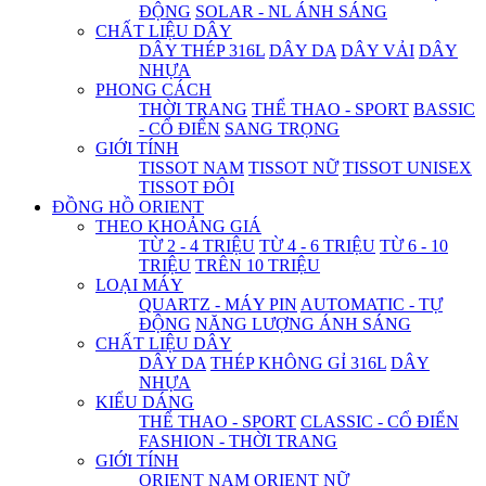
ĐỘNG
SOLAR - NL ÁNH SÁNG
CHẤT LIỆU DÂY
DÂY THÉP 316L
DÂY DA
DÂY VẢI
DÂY
NHỰA
PHONG CÁCH
THỜI TRANG
THỂ THAO - SPORT
BASSIC
- CỔ ĐIỂN
SANG TRỌNG
GIỚI TÍNH
TISSOT NAM
TISSOT NỮ
TISSOT UNISEX
TISSOT ĐÔI
ĐỒNG HỒ ORIENT
THEO KHOẢNG GIÁ
TỪ 2 - 4 TRIỆU
TỪ 4 - 6 TRIỆU
TỪ 6 - 10
TRIỆU
TRÊN 10 TRIỆU
LOẠI MÁY
QUARTZ - MÁY PIN
AUTOMATIC - TỰ
ĐỘNG
NĂNG LƯỢNG ÁNH SÁNG
CHẤT LIỆU DÂY
DÂY DA
THÉP KHÔNG GỈ 316L
DÂY
NHỰA
KIỂU DÁNG
THỂ THAO - SPORT
CLASSIC - CỔ ĐIỂN
FASHION - THỜI TRANG
GIỚI TÍNH
ORIENT NAM
ORIENT NỮ