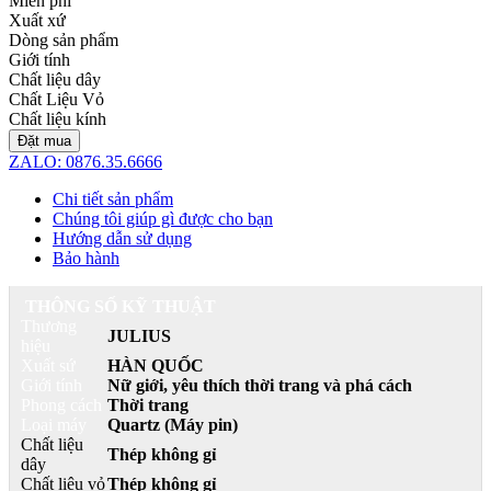
Miễn phí
Xuất xứ
Dòng sản phẩm
Giới tính
Chất liệu dây
Chất Liệu Vỏ
Chất liệu kính
Đặt mua
ZALO: 0876.35.6666
Chi tiết sản phẩm
Chúng tôi giúp gì được cho bạn
Hướng dẫn sử dụng
Bảo hành
THÔNG SỐ KỸ THUẬT
Thương
JULIUS
hiệu
Xuất sứ
HÀN QUỐC
Giới tính
Nữ giới, yêu thích thời trang và phá cách
Phong cách
Thời trang
Loại máy
Quartz (Máy pin)
Chất liệu
Thép không gỉ
dây
Chất liệu vỏ
Thép không gỉ