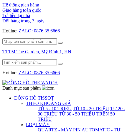
Hệ thống gian hàng
Giao hàng toàn quốc
Trả tiền tại nhà
Đổi hàng trong 7 ngày
Hotline:
ZALO: 0876.35.6666
TTTM The Garden, Mỹ Đình 1, HN
Hotline:
ZALO: 0876.35.6666
Danh mục sản phẩm
ĐỒNG HỒ TISSOT
THEO KHOẢNG GIÁ
TỪ 5 - 10 TRIỆU
TỪ 10 - 20 TRIỆU
TỪ 20 -
30 TRIỆU
TỪ 30 - 50 TRIỆU
TRÊN 50
TRIỆU
LOẠI MÁY
QUARTZ - MÁY PIN
AUTOMATIC - TỰ