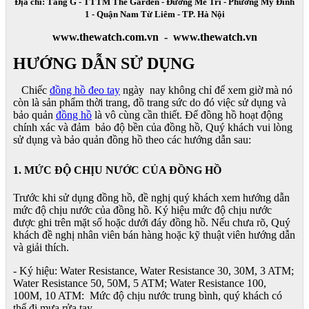
Địa chỉ: Tầng G - TTTM The Garden - Đường Mễ Trì - Phường Mỹ Đình
1 - Quận Nam Từ Liêm - TP. Hà Nội
www.thewatch.com.vn - www.thewatch.vn
HƯỚNG DẪN SỬ DỤNG
Chiếc
đồng hồ đeo tay
ngày nay không chỉ để xem giờ mà nó
còn là sản phẩm thời trang, đồ trang sức do đó việc sử dụng và
bảo quản
đồng hồ
là vô cùng cần thiết. Để đồng hồ hoạt động
chính xác và đảm bảo độ bền của đồng hồ, Quý khách vui lòng
sử dụng và bảo quản đồng hồ theo các hướng dẫn sau:
1. MỨC ĐỘ CHỊU NƯỚC CỦA ĐỒNG HỒ
Trước khi sử dụng đồng hồ, đề nghị quý khách xem hướng dẫn
mức độ chịu nước của đồng hồ. Ký hiệu mức độ chịu nước
được ghi trên mặt số hoặc dưới đáy đồng hồ. Nếu chưa rõ, Quý
khách đề nghị nhân viên bán hàng hoặc kỹ thuật viên hướng dẫn
và giải thích.
- Ký hiệu: Water Resistance, Water Resistance 30, 30M, 3 ATM;
Water Resistance 50, 50M, 5 ATM; Water Resistance 100,
100M, 10 ATM: Mức độ chịu nước trung bình, quý khách có
thể đi mưa rửa tay.