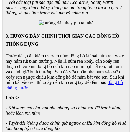
- Với các loại pin sạc đặc thù như Eco-drive, Solar, Earth
Saver…quý khách lưu ý không để pin trong bóng tối lâu quá 2
tháng, sẽ gây tình trạng kiệt pin và hỏng pin.
3. HƯỚNG DẪN CHỈNH THỜI GIAN CÁC ĐỒNG HỒ
THÔNG DỤNG
Trước tiên, cần kiểm tra xem núm đồng hồ là loại núm ren xoáy
hay núm rút bình thường. Nếu là núm ren xoáy, cần xoáy ren
thuận chiều kim đồng hồ đến khi nào núm bật hết ren, rút núm
và chỉnh giờ bình thường. Sau đó vừa nhấn nhẹ núm vào vừa
xoáy ren ngược chiều kim đồng hồ để núm bắt vào ren. Sau khi
núm bắt vào ren thì xoáy đến khi căng tay để đảm bảo
đồng hồ
chống nước
.
Lưu ý:
- Khi xoáy ren cần làm nhẹ nhàng và chính xác để tránh hỏng
hoặc lệch ren núm
- Tuyệt đối không được chỉnh giờ ngược chiều kim đồng hồ vì sẽ
làm hỏng bộ cơ của đồng hồ.