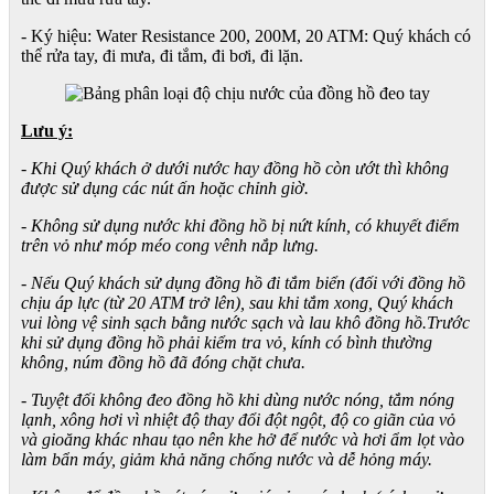
- Ký hiệu: Water Resistance 200, 200M, 20 ATM: Quý khách có
thể rửa tay, đi mưa, đi tắm, đi bơi, đi lặn.
Lưu ý:
- Khi Quý khách ở dưới nước hay đồng hồ còn ướt thì không
được sử dụng các nút ấn hoặc chỉnh giờ.
- Không sử dụng nước khi đồng hồ bị nứt kính, có khuyết điểm
trên vỏ như móp méo cong vênh nắp lưng.
- Nếu Quý khách sử dụng đồng hồ đi tắm biển (đối với đồng hồ
chịu áp lực (từ 20 ATM trở lên), sau khi tắm xong, Quý khách
vui lòng vệ sinh sạch bằng nước sạch và lau khô đồng hồ.Trước
khi sử dụng đồng hồ phải kiểm tra vỏ, kính có bình thường
không, núm đồng hồ đã đóng chặt chưa.
- Tuyệt đối không đeo đồng hồ khi dùng nước nóng, tắm nóng
lạnh, xông hơi vì nhiệt độ thay đổi đột ngột, độ co giãn của vỏ
và gioăng khác nhau tạo nên khe hở để nước và hơi ẩm lọt vào
làm bẩn máy, giảm khả năng chống nước và dễ hỏng máy.