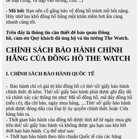
bề mặt cứng, va đập vào tường, cửa…)
- Mồ hôi
: Bạn nên cố gắng bảo vệ đồng hồ tránh mồ hôi nặng.
Hãy nhớ lau khô đồng hồ bằng một khăn mềm hơi ẩm càng
nhanh càng tốt.
Trên đây là thông tin cần thiết để bảo quản Đồng
hồ, cảm ơn Quý khách đã ủng hộ và tin tưởng The Watch.
CHÍNH SÁCH BẢO HÀNH CHÍNH
HÃNG CỦA ĐỒNG HỒ THE WATCH
I. CHÍNH SÁCH BẢO HÀNH QUỐC TẾ
- Bảo hành chỉ có giá trị khi đồng hồ có thẻ/ sổ/ giấy bảo hành
chính thức đi kèm. Thẻ/ sổ/ giấy bảo hành phải được ghi đầy đủ
và chính xác các thông tin như: Mã số đồng hồ, mã đáy đồng hồ
(nếu có), địa chỉ bán, ngày mua hàng, ....Thẻ/ sổ/ giấy bảo hành
phải được đóng dấu của Đại lý ủy quyền chính thức hoặc Cửa
hàng bán ra.
- Thời gian bảo hành của đồng hồ được tính kể từ ngày mua ghi
trên thẻ/ sổ/ giấy bảo hành và không được gia hạn sau khi hết
thời hạn bảo hành. Cụ thể như sau:
+ Thời hạn bảo hành theo tiêu chuẩn Quốc tế của các hãng