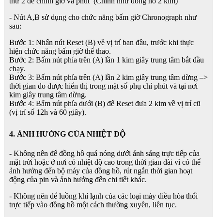
thứ 2 để chỉnh giờ và phút (Chỉnh như đồng hồ 2 kim)
- Nút A,B sử dụng cho chức năng bấm giờ Chronograph như
sau:
Bước 1: Nhấn nút Reset (B) về vị trí ban đầu, trước khi thực
hiện chức năng bấm giờ thể thao.
Bước 2: Bấm nút phía trên (A) lần 1 kim giây trung tâm bắt đầu
chạy.
Bước 3: Bấm nút phía trên (A) lần 2 kim giây trung tâm dừng –>
thời gian đo được hiển thị trong mặt số phụ chỉ phút và tại nơi
kim giây trung tâm dừng.
Bước 4: Bấm nút phía dưới (B) để Reset đưa 2 kim về vị trí cũ
(vị trí số 12h và 60 giây).
4. ẢNH HƯỞNG CỦA NHIỆT ĐỘ
- Không nên để đồng hồ quá nóng dưới ánh sáng trực tiếp của
mặt trời hoặc ở nơi có nhiệt độ cao trong thời gian dài vì có thể
ảnh hưởng đến bộ máy của đồng hồ, rút ngắn thời gian hoạt
động của pin và ảnh hưởng đến chi tiết khác.
- Không nên để luồng khí lạnh của các loại máy điều hòa thổi
trực tiếp vào đồng hồ một cách thường xuyên, liên tục.