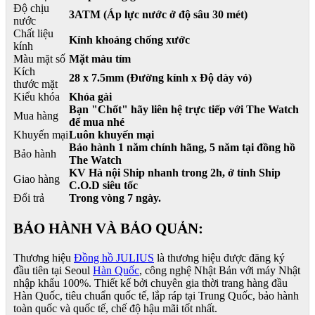
Độ chịu
3ATM (Áp lực nước ở độ sâu 30 mét)
nước
Chất liệu
Kính khoáng chống xước
kính
Màu mặt số
Mặt màu tím
Kích
28 x 7.5mm (Đường kính x Độ dày vỏ)
thước mặt
Kiểu khóa
Khóa gài
Bạn "Chốt" hãy liên hệ trực tiếp với The Watch
Mua hàng
để mua nhé
Khuyến mại
Luôn khuyến mại
Bảo hành 1 năm chính hãng, 5 năm tại đồng hồ
Bảo hành
The Watch
KV Hà nội Ship nhanh trong 2h, ở tỉnh Ship
Giao hàng
C.O.D siêu tốc
Đổi trả
Trong vòng 7 ngày.
BẢO HÀNH VÀ BẢO QUẢN:
Thương hiệu
Đồng hồ JULIUS
là thương hiệu được đăng ký
đầu tiên tại Seoul
Hàn Quốc
, công nghệ Nhật Bản với máy Nhật
nhập khẩu 100%. Thiết kế bởi chuyên gia thời trang hàng đầu
Hàn Quốc, tiêu chuẩn quốc tế, lắp ráp tại Trung Quốc, bảo hành
toàn quốc và quốc tế, chế độ hậu mãi tốt nhất.