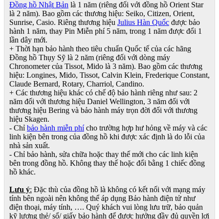
Đồng hồ Nhật Bản
là 1 năm (riêng đối với đồng hồ Orient Star
là 2 năm). Bao gồm các thương hiệu: Seiko, Citizen, Orient,
Sunrise, Casio. Riêng thương hiệu
Julius Hàn Quốc
được bảo
hành 1 năm, thay Pin Miễn phí 5 năm, trong 1 năm được đổi 1
lần dây mới.
+ Thời hạn bảo hành theo tiêu chuẩn Quốc tế của các hãng
Đồng hồ Thụy Sỹ là 2 năm (riêng đối với dòng máy
Chronometer của Tissot, Mido là 3 năm). Bao gồm các thương
hiệu: Longines, Mido, Tissot, Calvin Klein, Frederique Constant,
Claude Bernard, Rotary, Charriol, Candino.
+ Các thương hiệu khác có chế độ bảo hành riêng như sau: 2
năm đối với thương hiệu Daniel Wellington, 3 năm đối với
thương hiệu Bering và bảo hành máy trọn đời đối với thương
hiệu Skagen.
- Chỉ
bảo hành miễn phí
cho trường hợp hư hỏng về máy và các
linh kiện bên trong của đồng hồ khi được xác định là do lỗi của
nhà sản xuất.
- Chỉ bảo hành, sửa chữa hoặc thay thế mới cho các linh kiện
bên trong đồng hồ. Không thay thế hoặc đổi bằng 1 chiếc đồng
hồ khác.
Lưu ý
:
Đặc thù của đồng hồ là không có kết nối với mạng máy
tính bên ngoài nên không thể áp dụng Bảo hành điện tử như
điện thoại, máy tính, …. Quý khách vui lòng lưu trữ, bảo quản
kỹ lượng thẻ/ sổ/ giấy bảo hành để được hưởng đầy đủ quyền lợi