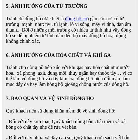
5. ẢNH HƯỞNG CỦA TỪ TRƯỜNG
Tránh để đồng hồ (đặc biệt là
đồng hồ cơ
) gần các nơi có từ
trường mạnh như: tivi, tủ lạnh, lò vi sóng, máy vi tính, dàn âm
thanh... Bởi ở những môi trường có nhiều từ tính như vậy đồng
hồ sẽ dễ bị nhiễm từ tính dẫn đến bộ máy đồng hồ hoạt động
không chính xác.
6. ẢNH HƯỞNG CỦA HÓA CHẤT VÀ KHÍ GA
Tránh cho đồng hồ tiếp xúc với khí gas hay hóa chất như nước
hoa, xà phòng, axit, dung môi, thủy ngân hay thuốc tẩy… vì có
thể làm vỏ đồng hồ và dây kim loại đồng hồ biến đổi màu, làm
mục dây da hay làm hỏng bộ gioăng chống nước của đồng hồ.
7. BẢO QUẢN VÀ VỆ SINH ĐỒNG HỒ
Quý khách nên sử dụng khăn mềm để vệ sinh đồng hồ:
- Đối với dây kim loại, Quý khách dùng bàn chải mềm và xà
bông có chất tẩy nhẹ để rửa vết bẩn.
- Đối với dây nhựa và dây cao su, Quý khách rửa sách vết bẩn