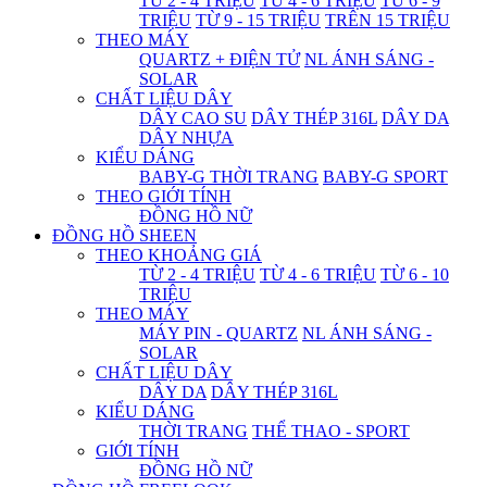
TỪ 2 - 4 TRIỆU
TỪ 4 - 6 TRIỆU
TỪ 6 - 9
TRIỆU
TỪ 9 - 15 TRIỆU
TRÊN 15 TRIỆU
THEO MÁY
QUARTZ + ĐIỆN TỬ
NL ÁNH SÁNG -
SOLAR
CHẤT LIỆU DÂY
DÂY CAO SU
DÂY THÉP 316L
DÂY DA
DÂY NHỰA
KIỂU DÁNG
BABY-G THỜI TRANG
BABY-G SPORT
THEO GIỚI TÍNH
ĐỒNG HỒ NỮ
ĐỒNG HỒ SHEEN
THEO KHOẢNG GIÁ
TỪ 2 - 4 TRIỆU
TỪ 4 - 6 TRIỆU
TỪ 6 - 10
TRIỆU
THEO MÁY
MÁY PIN - QUARTZ
NL ÁNH SÁNG -
SOLAR
CHẤT LIỆU DÂY
DÂY DA
DÂY THÉP 316L
KIỂU DÁNG
THỜI TRANG
THỂ THAO - SPORT
GIỚI TÍNH
ĐỒNG HỒ NỮ