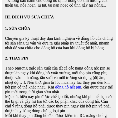
- Không bảo hành cho đồng hồ bị hư hỏng do ảnh hưởng của
thiên tai, hỏa hoạn, lũ lụt, tai nạn hoặc cố tình gây hư hỏng...
III. DỊCH VỤ SỬA CHỮA
1. SỬA CHỮA
Chuyên gia kỹ thuật dày dạn kinh nghiệm về đồng hồ của chúng
tôi sẵn sàng tư vấn và đưa ra giải pháp kỹ thuật tốt nhất, nhanh
nhất để sửa chữa cho đồng hồ của bạn khi đồng hồ bị hỏng.
2. THAY PIN
Theo phương thức sản xuất của tất cả các hãng đồng hồ: pin sẽ
được lắp ngay khi đồng hồ xuất xưởng, tuổi thọ pin cũng phụ
thuộc vào tính năng, tần suất và môi trường sử dụng (độ ẩm,
nhiệt độ,…). Nên thời gian từ lúc mua hay lúc thay pin đến khi
hết pin có thể khác nhau. Khi
đồng hồ hết pin
, cần được thay thế
pin mới trong thời gian sớm nhất.
Mặc dù, hiện nay pin được chế tạo tốt, nhưng khi pin hết hạn có
thể bị gỉ và gây hư hại tới các bộ phận khác của đồng hồ. Cần
chú ý rằng đồng hồ phải được thay pin ngay khi hết pin và phải
được thay bằng đúng chủng loại pin.
Mỗi khi thay pin đồng hồ đều được kiểm tra IC, roăng chống