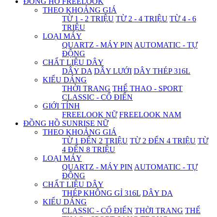
ĐỒNG HỒ FREELOOK
THEO KHOẢNG GIÁ
TỪ 1 - 2 TRIỆU
TỪ 2 - 4 TRIỆU
TỪ 4 - 6
TRIỆU
LOẠI MÁY
QUARTZ - MÁY PIN
AUTOMATIC - TỰ
ĐỘNG
CHẤT LIỆU DÂY
DÂY DA
DÂY LƯỚI
DÂY THÉP 316L
KIỂU DÁNG
THỜI TRANG
THỂ THAO - SPORT
CLASSIC - CỔ ĐIỂN
GIỚI TÍNH
FREELOOK NỮ
FREELOOK NAM
ĐỒNG HỒ SUNRISE NỮ
THEO KHOẢNG GIÁ
TỪ 1 ĐẾN 2 TRIỆU
TỪ 2 ĐẾN 4 TRIỆU
TỪ
4 ĐẾN 8 TRIỆU
LOẠI MÁY
QUARTZ - MÁY PIN
AUTOMATIC - TỰ
ĐỘNG
CHẤT LIỆU DÂY
THÉP KHÔNG GỈ 316L
DÂY DA
KIỂU DÁNG
CLASSIC - CỔ ĐIỂN
THỜI TRANG
THỂ