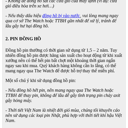
- Không để đồng hồ sát các cửa gió của máy lạnh (ví dụ: cửa
gió điều hòa trên xe hơi…)
- Nếu thấy dấu hiệu
đồng hồ bị vào nước
, vui lòng mang ngay
qua cơ sở The Watch hoặc TTBH gần nhất để xử lý, tránh để
lâu gây hư hại đồng hồ.
2. PIN ĐỒNG HỒ
Đồng hồ pin thường có thời gian sử dụng từ 1,5 – 2 năm. Tuy
nhiên đồng hồ pin được hãng sản xuất cho hoạt động từ khi xuất
xưởng nên có thể hết pin bất chợt một khoảng thời gian ngắn
ngay sau khi mua. Quý khách hàng không cần lo lắng, có thể
mang ngay qua The Watch để được hỗ trợ thay thế miễn phí.
Một số chú ý khi sử dụng đồng hồ pin:
- Nếu đồng hồ hết pin, nên mang ngay qua The Watch hoặc
TTBH để thay pin, không để lâu dễ gây tình trạng pin chảy axit
gây hỏng máy.
- Thời tiết Việt Nam là nhiệt đới gió mùa, chúng tôi khuyến cáo
nên sử dụng các loại pin Nhật, phù hợp với thời tiết khí hậu Việt
Nam.