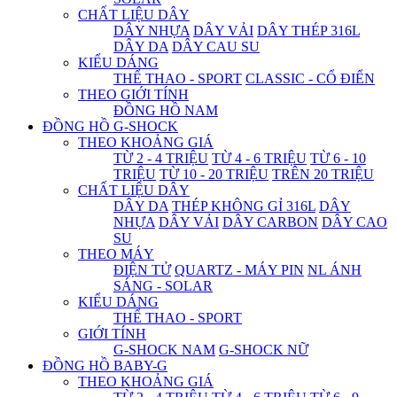
CHẤT LIỆU DÂY
DÂY NHỰA
DÂY VẢI
DÂY THÉP 316L
DÂY DA
DÂY CAU SU
KIỂU DÁNG
THỂ THAO - SPORT
CLASSIC - CỔ ĐIỂN
THEO GIỚI TÍNH
ĐỒNG HỒ NAM
ĐỒNG HỒ G-SHOCK
THEO KHOẢNG GIÁ
TỪ 2 - 4 TRIỆU
TỪ 4 - 6 TRIỆU
TỪ 6 - 10
TRIỆU
TỪ 10 - 20 TRIỆU
TRÊN 20 TRIỆU
CHẤT LIỆU DÂY
DÂY DA
THÉP KHÔNG GỈ 316L
DÂY
NHỰA
DÂY VẢI
DÂY CARBON
DÂY CAO
SU
THEO MÁY
ĐIỆN TỬ
QUARTZ - MÁY PIN
NL ÁNH
SÁNG - SOLAR
KIỂU DÁNG
THỂ THAO - SPORT
GIỚI TÍNH
G-SHOCK NAM
G-SHOCK NỮ
ĐỒNG HỒ BABY-G
THEO KHOẢNG GIÁ