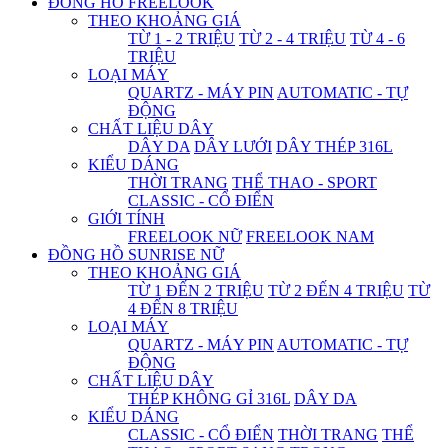
ĐỒNG HỒ FREELOOK
THEO KHOẢNG GIÁ
TỪ 1 - 2 TRIỆU
TỪ 2 - 4 TRIỆU
TỪ 4 - 6
TRIỆU
LOẠI MÁY
QUARTZ - MÁY PIN
AUTOMATIC - TỰ
ĐỘNG
CHẤT LIỆU DÂY
DÂY DA
DÂY LƯỚI
DÂY THÉP 316L
KIỂU DÁNG
THỜI TRANG
THỂ THAO - SPORT
CLASSIC - CỔ ĐIỂN
GIỚI TÍNH
FREELOOK NỮ
FREELOOK NAM
ĐỒNG HỒ SUNRISE NỮ
THEO KHOẢNG GIÁ
TỪ 1 ĐẾN 2 TRIỆU
TỪ 2 ĐẾN 4 TRIỆU
TỪ
4 ĐẾN 8 TRIỆU
LOẠI MÁY
QUARTZ - MÁY PIN
AUTOMATIC - TỰ
ĐỘNG
CHẤT LIỆU DÂY
THÉP KHÔNG GỈ 316L
DÂY DA
KIỂU DÁNG
CLASSIC - CỔ ĐIỂN
THỜI TRANG
THỂ