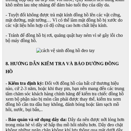
khô mềm lau nhẹ nhàng để đảm bảo tuổi thọ của dây da.
- Tuyệt đối không được trà mặt kính đồng hồ lên các vật cứng,
mặt đường, mặt tường… Vì có thể làm mặt đồng hồ bị xước do
các vật liệu hỗn hợp có độ cứng cao hơn chất liệu kính.
- Tránh để đồng hồ bị rơi, quăng quật hay ném vì sẽ gây lỗi cho
bộ máy đồng hồ.
8. HƯỚNG DẪN KIỂM TRA VÀ BẢO DƯỠNG ĐỒNG
HỒ
- Kiểm tra định kỳ:
Đối với đồng hồ của bất cứ thương hiệu
nào, cứ 2-3 năm, hoặc khi thay pin, bạn nên mang đến các trung
tâm chăm sóc khách hàng chính hãng để kiểm tra chiếc đồng hồ
xem bộ phận nào bị mòn cần phải được thay thế, kiểm tra xem
đồng hồ cần tra dầu hay không, đánh bóng hoặc làm sạch mồ
hôi, nước, bụi bẩn,..
- Bảo quản và sử dụng dây da:
Dây da nên được nới lỏng hơn
trong mùa hè vì dây sẽ hấp thu mồ hôi nhiều hơn. Dây đeo chặt
không những ngăn chặn không khí lưu thông qua mặt dưới dây