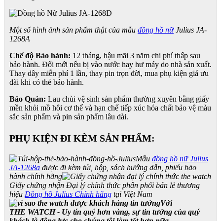
Một số hình ảnh sản phẩm thật của mẫu
đồng hồ nữ
Julius JA-
1268A
Chế độ Bảo hành:
12 tháng, hậu mãi 3 năm chi phí thấp sau
bảo hành. Đổi mới nếu bị vào nước hay hư máy do nhà sản xuất.
Thay dây miễn phí 1 lần, thay pin trọn đời, mua phụ kiện giá ưu
đãi khi có thẻ bảo hành.
Bảo Quản:
Lau chùi vệ sinh sản phẩm thường xuyên bằng giấy
mền khỏi mồ hôi cơ thể và hạn chế tiếp xúc hóa chất bảo vệ màu
sắc sản phẩm và pin sản phẩm lâu dài.
PHỤ KIỆN ĐI KÈM SẢN PHẨM:
Mẫu
đồng hồ nữ Julius
JA-1268a
được đi kèm túi, hộp, sách hướng dẫn, phiếu bảo
hành chính hãng
Giấy chứng nhận Đại lý chính thức phân phối bán lẻ thương
hiệu
Đồng hồ Julius Chính hãng
tại Việt Nam
Với
THE WATCH - Uy tín quý hơn vàng, sự tin tưởng của quý
khách là động lực cho chúng tôi làm tốt hơn nữa.