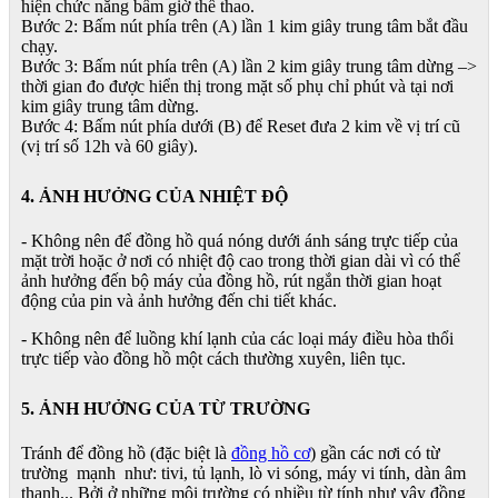
hiện chức năng bấm giờ thể thao.
Bước 2: Bấm nút phía trên (A) lần 1 kim giây trung tâm bắt đầu
chạy.
Bước 3: Bấm nút phía trên (A) lần 2 kim giây trung tâm dừng –>
thời gian đo được hiển thị trong mặt số phụ chỉ phút và tại nơi
kim giây trung tâm dừng.
Bước 4: Bấm nút phía dưới (B) để Reset đưa 2 kim về vị trí cũ
(vị trí số 12h và 60 giây).
4. ẢNH HƯỞNG CỦA NHIỆT ĐỘ
- Không nên để đồng hồ quá nóng dưới ánh sáng trực tiếp của
mặt trời hoặc ở nơi có nhiệt độ cao trong thời gian dài vì có thể
ảnh hưởng đến bộ máy của đồng hồ, rút ngắn thời gian hoạt
động của pin và ảnh hưởng đến chi tiết khác.
- Không nên để luồng khí lạnh của các loại máy điều hòa thổi
trực tiếp vào đồng hồ một cách thường xuyên, liên tục.
5. ẢNH HƯỞNG CỦA TỪ TRƯỜNG
Tránh để đồng hồ (đặc biệt là
đồng hồ cơ
) gần các nơi có từ
trường mạnh như: tivi, tủ lạnh, lò vi sóng, máy vi tính, dàn âm
thanh... Bởi ở những môi trường có nhiều từ tính như vậy đồng