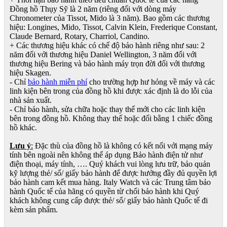
Đồng hồ Thụy Sỹ là 2 năm (riêng đối với dòng máy
Chronometer của Tissot, Mido là 3 năm). Bao gồm các thương
hiệu: Longines, Mido, Tissot, Calvin Klein, Frederique Constant,
Claude Bernard, Rotary, Charriol, Candino.
+ Các thương hiệu khác có chế độ bảo hành riêng như sau: 2
năm đối với thương hiệu Daniel Wellington, 3 năm đối với
thương hiệu Bering và bảo hành máy trọn đời đối với thương
hiệu Skagen.
- Chỉ
bảo hành miễn phí
cho trường hợp hư hỏng về máy và các
linh kiện bên trong của đồng hồ khi được xác định là do lỗi của
nhà sản xuất.
- Chỉ bảo hành, sửa chữa hoặc thay thế mới cho các linh kiện
bên trong đồng hồ. Không thay thế hoặc đổi bằng 1 chiếc đồng
hồ khác.
Lưu ý
:
Đặc thù của đồng hồ là không có kết nối với mạng máy
tính bên ngoài nên không thể áp dụng Bảo hành điện tử như
điện thoại, máy tính, …. Quý khách vui lòng lưu trữ, bảo quản
kỹ lượng thẻ/ sổ/ giấy bảo hành để được hưởng đầy đủ quyền lợi
bảo hành cam kết mua hàng. Italy Watch và các Trung tâm bảo
hành Quốc tế của hãng có quyền từ chối bảo hành khi Quý
khách không cung cấp được thẻ/ sổ/ giấy bảo hành Quốc tế đi
kèm sản phẩm.