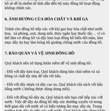
hồ sẽ dễ bị nhiễm từ tính dẫn đến bộ máy đồng hồ hoạt động
không chính xác.
6. ẢNH HƯỞNG CỦA HÓA CHẤT VÀ KHÍ GA
Tránh cho đồng hồ tiếp xúc với khí gas hay hóa chất như nước
hoa, xà phòng, axit, dung môi, thủy ngân hay thuốc tẩy… vì có
thể làm vỏ đồng hồ và dây kim loại đồng hồ biến đổi màu, làm
mục dây da hay làm hỏng bộ gioăng chống nước của đồng hồ.
7. BẢO QUẢN VÀ VỆ SINH ĐỒNG HỒ
Quý khách nên sử dụng khăn mềm để vệ sinh đồng hồ:
- Đối với dây kim loại, Quý khách dùng bàn chải mềm và xà
bông có chất tẩy nhẹ để rửa vết bẩn.
- Đối với dây nhựa và dây cao su, Quý khách rửa sách vết bẩn
bằng nước ( không được dùng dung môi).
- Đối với đồng hồ dây da, Quý khách nên hạn chế tiếp xúc với
nước. Việc để dây da đồng hồ tiếp xúc thường xuyên và trong
thời gian dài với nước sẽ có hiện tượng ẩm mục dây da. Trong
trường hợp dây da tiếp xúc với nước, Quý khách nên dùng khăn