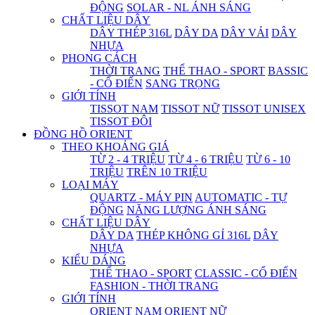
ĐỘNG
SOLAR - NL ÁNH SÁNG
CHẤT LIỆU DÂY
DÂY THÉP 316L
DÂY DA
DÂY VẢI
DÂY
NHỰA
PHONG CÁCH
THỜI TRANG
THỂ THAO - SPORT
BASSIC
- CỔ ĐIỂN
SANG TRỌNG
GIỚI TÍNH
TISSOT NAM
TISSOT NỮ
TISSOT UNISEX
TISSOT ĐÔI
ĐỒNG HỒ ORIENT
THEO KHOẢNG GIÁ
TỪ 2 - 4 TRIỆU
TỪ 4 - 6 TRIỆU
TỪ 6 - 10
TRIỆU
TRÊN 10 TRIỆU
LOẠI MÁY
QUARTZ - MÁY PIN
AUTOMATIC - TỰ
ĐỘNG
NĂNG LƯỢNG ÁNH SÁNG
CHẤT LIỆU DÂY
DÂY DA
THÉP KHÔNG GỈ 316L
DÂY
NHỰA
KIỂU DÁNG
THỂ THAO - SPORT
CLASSIC - CỔ ĐIỂN
FASHION - THỜI TRANG
GIỚI TÍNH
ORIENT NAM
ORIENT NỮ