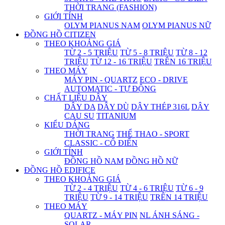
THỜI TRANG (FASHION)
GIỚI TÍNH
OLYM PIANUS NAM
OLYM PIANUS NỮ
ĐỒNG HỒ CITIZEN
THEO KHOẢNG GIÁ
TỪ 2 - 5 TRIỆU
TỪ 5 - 8 TRIỆU
TỪ 8 - 12
TRIỆU
TỪ 12 - 16 TRIỆU
TRÊN 16 TRIỆU
THEO MÁY
MÁY PIN - QUARTZ
ECO - DRIVE
AUTOMATIC - TỰ ĐỘNG
CHẤT LIỆU DÂY
DÂY DA
DÂY DÙ
DÂY THÉP 316L
DÂY
CAU SU
TITANIUM
KIỂU DÁNG
THỜI TRANG
THỂ THAO - SPORT
CLASSIC - CỔ ĐIỂN
GIỚI TÍNH
ĐỒNG HỒ NAM
ĐỒNG HỒ NỮ
ĐỒNG HỒ EDIFICE
THEO KHOẢNG GIÁ
TỪ 2 - 4 TRIỆU
TỪ 4 - 6 TRIỆU
TỪ 6 - 9
TRIỆU
TỪ 9 - 14 TRIỆU
TRÊN 14 TRIỆU
THEO MÁY
QUARTZ - MÁY PIN
NL ÁNH SÁNG -
SOLAR