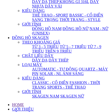
DÂY DA
THÉP KHÔNG GỈ 316L
DÂY
NHỰA
DÂY VẢI
KIỂU DÁNG
THỂ THAO - SPORT
BASSIC - CỔ ĐIỂN
SANG TRỌNG
THỜI TRANG - STYLE
GIỚI TÍNH
ĐỒNG HỒ NAM
ĐỒNG HỒ NỮ
NAM - NỮ
(UNISEX)
ĐỒNG HỒ SKAGEN
THEO KHOẢNG GIÁ
TỪ 3 - 5 TRIỆU
TỪ 5 - 7 TRIỆU
TỪ 7 - 9
TRIỆU
TRÊN 9 TRIỆU
CHẤT LIỆU DÂY
DÂY DA
DÂY THÉP
LOẠI MÁY
AUTOMATIC - TỰ ĐỘNG
QUARTZ - MÁY
PIN
SOLAR - NL ÁNH SÁNG
KIỂU DÁNG
CLASSIC - CỔ ĐIỂN
FASHION - THỜI
TRANG
SPORTS - THỂ THAO
GIỚI TÍNH
SKAGEN NAM
SKAGEN NỮ
HOME
GIỚI THIỆU