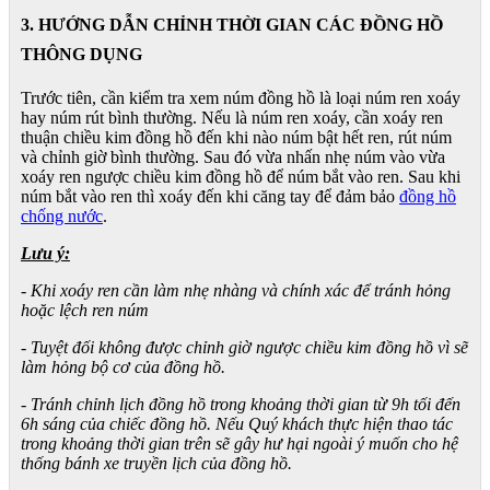
3. HƯỚNG DẪN CHỈNH THỜI GIAN CÁC ĐỒNG HỒ
THÔNG DỤNG
Trước tiên, cần kiểm tra xem núm đồng hồ là loại núm ren xoáy
hay núm rút bình thường. Nếu là núm ren xoáy, cần xoáy ren
thuận chiều kim đồng hồ đến khi nào núm bật hết ren, rút núm
và chỉnh giờ bình thường. Sau đó vừa nhấn nhẹ núm vào vừa
xoáy ren ngược chiều kim đồng hồ để núm bắt vào ren. Sau khi
núm bắt vào ren thì xoáy đến khi căng tay để đảm bảo
đồng hồ
chống nước
.
Lưu ý:
- Khi xoáy ren cần làm nhẹ nhàng và chính xác để tránh hỏng
hoặc lệch ren núm
- Tuyệt đối không được chỉnh giờ ngược chiều kim đồng hồ vì sẽ
làm hỏng bộ cơ của đồng hồ.
- Tránh chỉnh lịch đồng hồ trong khoảng thời gian từ 9h tối đến
6h sáng của chiếc đồng hồ. Nếu Quý khách thực hiện thao tác
trong khoảng thời gian trên sẽ gây hư hại ngoài ý muốn cho hệ
thống bánh xe truyền lịch của đồng hồ.