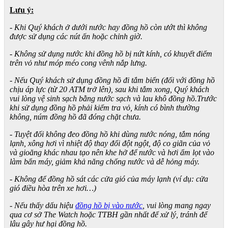
Lưu ý:
- Khi Quý khách ở dưới nước hay đồng hồ còn ướt thì không
được sử dụng các nút ấn hoặc chỉnh giờ.
- Không sử dụng nước khi đồng hồ bị nứt kính, có khuyết điểm
trên vỏ như móp méo cong vênh nắp lưng.
- Nếu Quý khách sử dụng đồng hồ đi tắm biển (đối với đồng hồ
chịu áp lực (từ 20 ATM trở lên), sau khi tắm xong, Quý khách
vui lòng vệ sinh sạch bằng nước sạch và lau khô đồng hồ.Trước
khi sử dụng đồng hồ phải kiểm tra vỏ, kính có bình thường
không, núm đồng hồ đã đóng chặt chưa.
- Tuyệt đối không đeo đồng hồ khi dùng nước nóng, tắm nóng
lạnh, xông hơi vì nhiệt độ thay đổi đột ngột, độ co giãn của vỏ
và gioăng khác nhau tạo nên khe hở để nước và hơi ẩm lọt vào
làm bẩn máy, giảm khả năng chống nước và dễ hỏng máy.
- Không để đồng hồ sát các cửa gió của máy lạnh (ví dụ: cửa
gió điều hòa trên xe hơi…)
- Nếu thấy dấu hiệu
đồng hồ bị vào nước
, vui lòng mang ngay
qua cơ sở The Watch hoặc TTBH gần nhất để xử lý, tránh để
lâu gây hư hại đồng hồ.