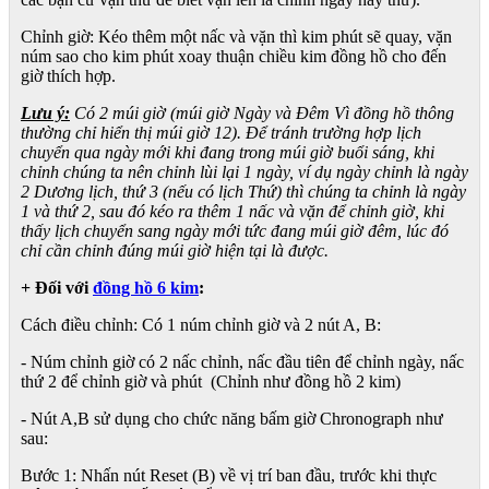
Chỉnh giờ: Kéo thêm một nấc và vặn thì kim phút sẽ quay, vặn
núm sao cho kim phút xoay thuận chiều kim đồng hồ cho đến
giờ thích hợp.
Lưu ý:
Có 2 múi giờ (múi giờ Ngày và Đêm Vì đồng hồ thông
thường chỉ hiển thị múi giờ 12). Để tránh trường hợp lịch
chuyển qua ngày mới khi đang trong múi giờ buổi sáng, khi
chỉnh chúng ta nên chỉnh lùi lại 1 ngày, ví dụ ngày chỉnh là ngày
2 Dương lịch, thứ 3 (nếu có lịch Thứ) thì chúng ta chỉnh là ngày
1 và thứ 2, sau đó kéo ra thêm 1 nấc và vặn để chỉnh giờ, khi
thấy lịch chuyển sang ngày mới tức đang múi giờ đêm, lúc đó
chỉ cần chỉnh đúng múi giờ hiện tại là được.
+ Đối với
đồng hồ 6 kim
:
Cách điều chỉnh: Có 1 núm chỉnh giờ và 2 nút A, B:
- Núm chỉnh giờ có 2 nấc chỉnh, nấc đầu tiên để chỉnh ngày, nấc
thứ 2 để chỉnh giờ và phút (Chỉnh như đồng hồ 2 kim)
- Nút A,B sử dụng cho chức năng bấm giờ Chronograph như
sau:
Bước 1: Nhấn nút Reset (B) về vị trí ban đầu, trước khi thực