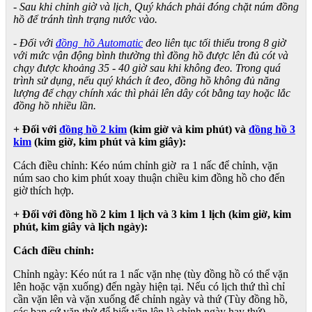
- Sau khi chỉnh giờ và lịch, Quý khách phải đóng chặt núm đồng
hồ để tránh tình trạng nước vào.
- Đối với
đồng hồ Automatic
đeo liên tục tối thiểu trong 8 giờ
với mức vận động bình thường thì đồng hồ được lên đủ cót và
chạy được khoảng 35 - 40 giờ sau khi không đeo. Trong quá
trình sử dụng, nếu quý khách ít đeo, đồng hồ không đủ năng
lượng để chạy chính xác thì phải lên dây cót bằng tay hoặc lắc
đồng hồ nhiều lần.
+ Đối với
đồng hồ 2 kim
(kim giờ và kim phút) và
đồng hồ 3
kim
(kim giờ, kim phút và kim giây):
Cách điều chỉnh: Kéo núm chỉnh giờ ra 1 nấc để chỉnh, vặn
núm sao cho kim phút xoay thuận chiều kim đồng hồ cho đến
giờ thích hợp.
+ Đối với đồng hồ 2 kim 1 lịch và 3 kim 1 lịch (kim giờ, kim
phút, kim giây và lịch ngày):
Cách điều chỉnh:
Chỉnh ngày: Kéo nút ra 1 nấc vặn nhẹ (tùy đồng hồ có thể vặn
lên hoặc vặn xuống) đến ngày hiện tại. Nếu có lịch thứ thì chỉ
cần vặn lên và vặn xuống để chỉnh ngày và thứ (Tùy đồng hồ,
các bạn cứ vặn thử để biết vặn lên là chỉnh ngày hay thứ).