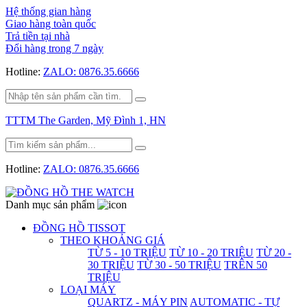
Hệ thống gian hàng
Giao hàng toàn quốc
Trả tiền tại nhà
Đổi hàng trong 7 ngày
Hotline:
ZALO: 0876.35.6666
TTTM The Garden, Mỹ Đình 1, HN
Hotline:
ZALO: 0876.35.6666
Danh mục sản phẩm
ĐỒNG HỒ TISSOT
THEO KHOẢNG GIÁ
TỪ 5 - 10 TRIỆU
TỪ 10 - 20 TRIỆU
TỪ 20 -
30 TRIỆU
TỪ 30 - 50 TRIỆU
TRÊN 50
TRIỆU
LOẠI MÁY
QUARTZ - MÁY PIN
AUTOMATIC - TỰ