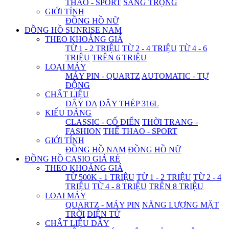
THAO - SPORT
SANG TRỌNG
GIỚI TÍNH
ĐỒNG HỒ NỮ
ĐỒNG HỒ SUNRISE NAM
THEO KHOẢNG GIÁ
TỪ 1 - 2 TRIỆU
TỪ 2 - 4 TRIỆU
TỪ 4 - 6
TRIỆU
TRÊN 6 TRIỆU
LOẠI MÁY
MÁY PIN - QUARTZ
AUTOMATIC - TỰ
ĐỘNG
CHẤT LIỆU
DÂY DA
DÂY THÉP 316L
KIỂU DÁNG
CLASSIC - CỔ ĐIỂN
THỜI TRANG -
FASHION
THỂ THAO - SPORT
GIỚI TÍNH
ĐỒNG HỒ NAM
ĐỒNG HỒ NỮ
ĐỒNG HỒ CASIO GIÁ RẺ
THEO KHOẢNG GIÁ
TỪ 500K - 1 TRIỆU
TỪ 1 - 2 TRIỆU
TỪ 2 - 4
TRIỆU
TỪ 4 - 8 TRIỆU
TRÊN 8 TRIỆU
LOẠI MÁY
QUARTZ - MÁY PIN
NĂNG LƯỢNG MẶT
TRỜI
ĐIỆN TỬ
CHẤT LIỆU DÂY