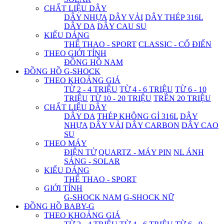
CHẤT LIỆU DÂY
DÂY NHỰA
DÂY VẢI
DÂY THÉP 316L
DÂY DA
DÂY CAU SU
KIỂU DÁNG
THỂ THAO - SPORT
CLASSIC - CỔ ĐIỂN
THEO GIỚI TÍNH
ĐỒNG HỒ NAM
ĐỒNG HỒ G-SHOCK
THEO KHOẢNG GIÁ
TỪ 2 - 4 TRIỆU
TỪ 4 - 6 TRIỆU
TỪ 6 - 10
TRIỆU
TỪ 10 - 20 TRIỆU
TRÊN 20 TRIỆU
CHẤT LIỆU DÂY
DÂY DA
THÉP KHÔNG GỈ 316L
DÂY
NHỰA
DÂY VẢI
DÂY CARBON
DÂY CAO
SU
THEO MÁY
ĐIỆN TỬ
QUARTZ - MÁY PIN
NL ÁNH
SÁNG - SOLAR
KIỂU DÁNG
THỂ THAO - SPORT
GIỚI TÍNH
G-SHOCK NAM
G-SHOCK NỮ
ĐỒNG HỒ BABY-G
THEO KHOẢNG GIÁ