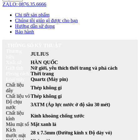
ZALO: 0876.35.6666
Chi tiết sản phẩm
Chúng tôi giúp gì được cho bạn
Hướng dẫn sử dụng
Bảo hành
THÔNG SỐ KỸ THUẬT
Thương
JULIUS
hiệu
Xuất sứ
HÀN QUỐC
Giới tính
Nữ giới, yêu thích thời trang và phá cách
Phong cách
Thời trang
Loại máy
Quartz (Máy pin)
Chất liệu
Thép không gỉ
dây
Chất liệu vỏ
Thép không gỉ
Độ chịu
3ATM (Áp lực nước ở độ sâu 30 mét)
nước
Chất liệu
Kính khoáng chống xước
kính
Màu mặt số
Mặt xanh lá
Kích
28 x 7.5mm (Đường kính x Độ dày vỏ)
thước mặt