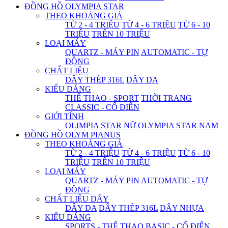
ĐỒNG HỒ OLYMPIA STAR
THEO KHOẢNG GIÁ
TỪ 2 - 4 TRIỆU
TỪ 4 - 6 TRIỆU
TỪ 6 - 10
TRIỆU
TRÊN 10 TRIỆU
LOẠI MÁY
QUARTZ - MÁY PIN
AUTOMATIC - TỰ
ĐỘNG
CHẤT LIỆU
DÂY THÉP 316L
DÂY DA
KIỂU DÁNG
THỂ THAO - SPORT
THỜI TRANG
CLASSIC - CỔ ĐIỂN
GIỚI TÍNH
OLIMPIA STAR NỮ
OLYMPIA STAR NAM
ĐỒNG HỒ OLYM PIANUS
THEO KHOẢNG GIÁ
TỪ 2 - 4 TRIỆU
TỪ 4 - 6 TRIỆU
TỪ 6 - 10
TRIỆU
TRÊN 10 TRIỆU
LOẠI MÁY
QUARTZ - MÁY PIN
AUTOMATIC - TỰ
ĐỘNG
CHẤT LIỆU DÂY
DÂY DA
DÂY THÉP 316L
DÂY NHỰA
KIỂU DÁNG
SPORTS - THỂ THAO
BASIC - CỔ ĐIỂN