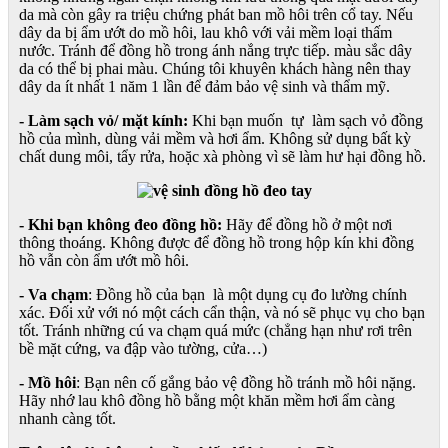
da mà còn gây ra triệu chứng phát ban mồ hôi trên cổ tay. Nếu
dây da bị ẩm ướt do mồ hôi, lau khô với vải mềm loại thấm
nước. Tránh để đồng hồ trong ánh nắng trực tiếp. màu sắc dây
da có thể bị phai màu. Chúng tôi khuyên khách hàng nên thay
dây da ít nhất 1 năm 1 lần để đảm bảo vệ sinh và thẩm mỹ.
- Làm sạch vỏ/ mặt kính:
Khi bạn muốn tự làm sạch vỏ đồng
hồ của mình, dùng vải mềm và hơi ẩm. Không sử dụng bất kỳ
chất dung môi, tẩy rửa, hoặc xà phòng vì sẽ làm hư hại đồng hồ.
- Khi bạn không đeo đồng hồ:
Hãy để đồng hồ ở một nơi
thông thoáng. Không được để đồng hồ trong hộp kín khi đồng
hồ vẫn còn ẩm ướt mồ hôi.
- Va chạm
: Đồng hồ của bạn là một dụng cụ đo lường chính
xác. Đối xử với nó một cách cẩn thận, và nó sẽ phục vụ cho bạn
tốt. Tránh những cú va chạm quá mức (chẳng hạn như rơi trên
bề mặt cứng, va đập vào tường, cửa…)
- Mồ hôi
: Bạn nên cố gắng bảo vệ đồng hồ tránh mồ hôi nặng.
Hãy nhớ lau khô đồng hồ bằng một khăn mềm hơi ẩm càng
nhanh càng tốt.