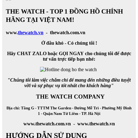
THE WATCH - TOP 1 ĐỒNG HỒ CHÍNH
HÃNG TẠI VIỆT NAM!
www.
thewatch.vn
- thewatch.com.vn
Ở đâu khó - Có chúng tôi !
Hãy CHAT ZALO hoặc GỌI NGAY cho chúng tôi để được
tư vấn trực tiếp bạn nhé:
"Chúng tôi làm việc chăm chỉ để mang đến những điều tuyệt
vời và sự phục vụ tốt nhất cho khách hàng"
THE WATCH COMPANY
Địa chỉ: Tầng G - TTTM The Garden - Đường Mễ Trì - Phường Mỹ Đình
1 - Quận Nam Từ Liêm - TP. Hà Nội
www.thewatch.com.vn - www.thewatch.vn
HƯỚNG DẪN SỬ DỤNG