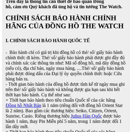
Trên đây là thông tin cần thiết để bảo quản Đồng
hồ, cảm ơn Quý khách đã ủng hộ và tin tưởng The Watch.
CHÍNH SÁCH BẢO HÀNH CHÍNH
HÃNG CỦA ĐỒNG HỒ THE WATCH
I. CHÍNH SÁCH BẢO HÀNH QUỐC TẾ
- Bảo hành chỉ có giá trị khi đồng hồ có thẻ/ sổ/ giấy bảo hành
chính thức đi kèm. Thẻ/ sổ/ giấy bảo hành phải được ghi đầy đủ
và chính xác các thông tin như: Mã số đồng hồ, mã đáy đồng hồ
(nếu có), địa chỉ bán, ngày mua hàng, ....Thẻ/ sổ/ giấy bảo hành
phải được đóng dấu của Đại lý ủy quyền chính thức hoặc Cửa
hàng bán ra.
- Thời gian bảo hành của đồng hồ được tính kể từ ngày mua ghi
trên thẻ/ sổ/ giấy bảo hành và không được gia hạn sau khi hết
thời hạn bảo hành. Cụ thể như sau:
+ Thời hạn bảo hành theo tiêu chuẩn Quốc tế của các hãng
Đồng hồ Nhật Bản
là 1 năm (riêng đối với đồng hồ Orient Star
là 2 năm). Bao gồm các thương hiệu: Seiko, Citizen, Orient,
Sunrise, Casio. Riêng thương hiệu
Julius Hàn Quốc
được bảo
hành 1 năm, thay Pin Miễn phí 5 năm, trong 1 năm được đổi 1
lần dây mới.
+ Thời hạn bảo hành theo tiêu chuẩn Quốc tế của các hãng