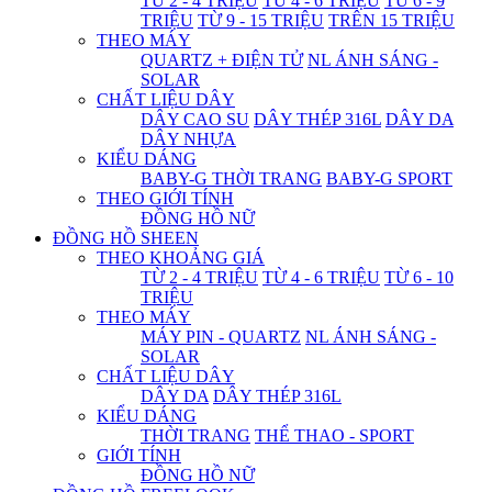
TỪ 2 - 4 TRIỆU
TỪ 4 - 6 TRIỆU
TỪ 6 - 9
TRIỆU
TỪ 9 - 15 TRIỆU
TRÊN 15 TRIỆU
THEO MÁY
QUARTZ + ĐIỆN TỬ
NL ÁNH SÁNG -
SOLAR
CHẤT LIỆU DÂY
DÂY CAO SU
DÂY THÉP 316L
DÂY DA
DÂY NHỰA
KIỂU DÁNG
BABY-G THỜI TRANG
BABY-G SPORT
THEO GIỚI TÍNH
ĐỒNG HỒ NỮ
ĐỒNG HỒ SHEEN
THEO KHOẢNG GIÁ
TỪ 2 - 4 TRIỆU
TỪ 4 - 6 TRIỆU
TỪ 6 - 10
TRIỆU
THEO MÁY
MÁY PIN - QUARTZ
NL ÁNH SÁNG -
SOLAR
CHẤT LIỆU DÂY
DÂY DA
DÂY THÉP 316L
KIỂU DÁNG
THỜI TRANG
THỂ THAO - SPORT
GIỚI TÍNH
ĐỒNG HỒ NỮ