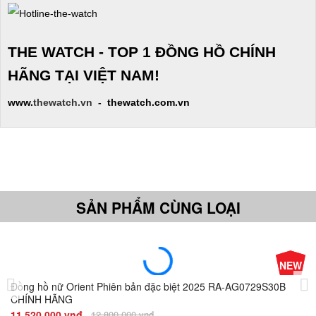
THE WATCH - TOP 1 ĐỒNG HỒ CHÍNH
HÃNG TẠI VIỆT NAM!
www.
thewatch.vn
- thewatch.com.vn
SẢN PHẨM CÙNG LOẠI
-10%
NEW
Đ
Giá
Đồng hồ nữ Orient Phiên bản đặc biệt 2025 RA-AG0729S30B
CHÍNH HÃNG
2.
11.520.000 vnđ
12.800.000 vnđ