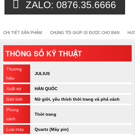
ZALO: 0876.35.6666
CHI TIẾT SẢN PHẨM
CHÚNG TÔI GIÚP GÌ ĐƯỢC CHO BẠN
HƯ
THÔNG SỐ KỸ THUẬT
Thương
JULIUS
hiệu
Xuất sứ
HÀN QUỐC
Giới tính
Nữ giới, yêu thích thời trang và phá cách
Phong
Thời trang
cách
Loại máy
Quartz (Máy pin)