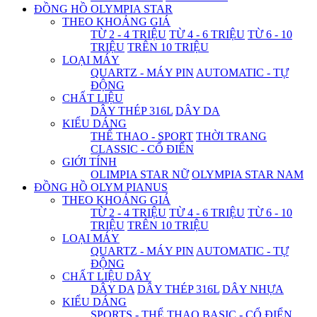
ĐỒNG HỒ OLYMPIA STAR
THEO KHOẢNG GIÁ
TỪ 2 - 4 TRIỆU
TỪ 4 - 6 TRIỆU
TỪ 6 - 10
TRIỆU
TRÊN 10 TRIỆU
LOẠI MÁY
QUARTZ - MÁY PIN
AUTOMATIC - TỰ
ĐỘNG
CHẤT LIỆU
DÂY THÉP 316L
DÂY DA
KIỂU DÁNG
THỂ THAO - SPORT
THỜI TRANG
CLASSIC - CỔ ĐIỂN
GIỚI TÍNH
OLIMPIA STAR NỮ
OLYMPIA STAR NAM
ĐỒNG HỒ OLYM PIANUS
THEO KHOẢNG GIÁ
TỪ 2 - 4 TRIỆU
TỪ 4 - 6 TRIỆU
TỪ 6 - 10
TRIỆU
TRÊN 10 TRIỆU
LOẠI MÁY
QUARTZ - MÁY PIN
AUTOMATIC - TỰ
ĐỘNG
CHẤT LIỆU DÂY
DÂY DA
DÂY THÉP 316L
DÂY NHỰA
KIỂU DÁNG
SPORTS - THỂ THAO
BASIC - CỔ ĐIỂN