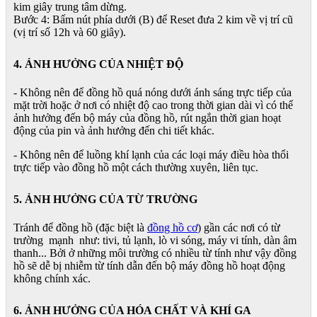
kim giây trung tâm dừng.
Bước 4: Bấm nút phía dưới (B) để Reset đưa 2 kim về vị trí cũ
(vị trí số 12h và 60 giây).
4. ẢNH HƯỞNG CỦA NHIỆT ĐỘ
- Không nên để đồng hồ quá nóng dưới ánh sáng trực tiếp của
mặt trời hoặc ở nơi có nhiệt độ cao trong thời gian dài vì có thể
ảnh hưởng đến bộ máy của đồng hồ, rút ngắn thời gian hoạt
động của pin và ảnh hưởng đến chi tiết khác.
- Không nên để luồng khí lạnh của các loại máy điều hòa thổi
trực tiếp vào đồng hồ một cách thường xuyên, liên tục.
5. ẢNH HƯỞNG CỦA TỪ TRƯỜNG
Tránh để đồng hồ (đặc biệt là
đồng hồ cơ
) gần các nơi có từ
trường mạnh như: tivi, tủ lạnh, lò vi sóng, máy vi tính, dàn âm
thanh... Bởi ở những môi trường có nhiều từ tính như vậy đồng
hồ sẽ dễ bị nhiễm từ tính dẫn đến bộ máy đồng hồ hoạt động
không chính xác.
6. ẢNH HƯỞNG CỦA HÓA CHẤT VÀ KHÍ GA