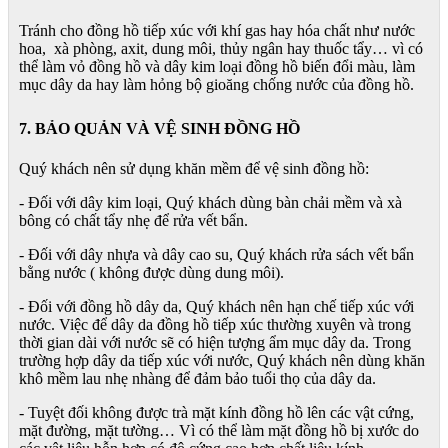
Tránh cho đồng hồ tiếp xúc với khí gas hay hóa chất như nước
hoa, xà phòng, axit, dung môi, thủy ngân hay thuốc tẩy… vì có
thể làm vỏ đồng hồ và dây kim loại đồng hồ biến đổi màu, làm
mục dây da hay làm hỏng bộ gioăng chống nước của đồng hồ.
7. BẢO QUẢN VÀ VỆ SINH ĐỒNG HỒ
Quý khách nên sử dụng khăn mềm để vệ sinh đồng hồ:
- Đối với dây kim loại, Quý khách dùng bàn chải mềm và xà
bông có chất tẩy nhẹ để rửa vết bẩn.
- Đối với dây nhựa và dây cao su, Quý khách rửa sách vết bẩn
bằng nước ( không được dùng dung môi).
- Đối với đồng hồ dây da, Quý khách nên hạn chế tiếp xúc với
nước. Việc để dây da đồng hồ tiếp xúc thường xuyên và trong
thời gian dài với nước sẽ có hiện tượng ẩm mục dây da. Trong
trường hợp dây da tiếp xúc với nước, Quý khách nên dùng khăn
khô mềm lau nhẹ nhàng để đảm bảo tuổi thọ của dây da.
- Tuyệt đối không được trà mặt kính đồng hồ lên các vật cứng,
mặt đường, mặt tường… Vì có thể làm mặt đồng hồ bị xước do