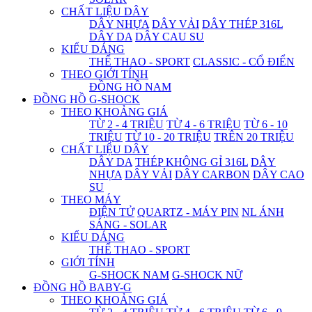
CHẤT LIỆU DÂY
DÂY NHỰA
DÂY VẢI
DÂY THÉP 316L
DÂY DA
DÂY CAU SU
KIỂU DÁNG
THỂ THAO - SPORT
CLASSIC - CỔ ĐIỂN
THEO GIỚI TÍNH
ĐỒNG HỒ NAM
ĐỒNG HỒ G-SHOCK
THEO KHOẢNG GIÁ
TỪ 2 - 4 TRIỆU
TỪ 4 - 6 TRIỆU
TỪ 6 - 10
TRIỆU
TỪ 10 - 20 TRIỆU
TRÊN 20 TRIỆU
CHẤT LIỆU DÂY
DÂY DA
THÉP KHÔNG GỈ 316L
DÂY
NHỰA
DÂY VẢI
DÂY CARBON
DÂY CAO
SU
THEO MÁY
ĐIỆN TỬ
QUARTZ - MÁY PIN
NL ÁNH
SÁNG - SOLAR
KIỂU DÁNG
THỂ THAO - SPORT
GIỚI TÍNH
G-SHOCK NAM
G-SHOCK NỮ
ĐỒNG HỒ BABY-G
THEO KHOẢNG GIÁ