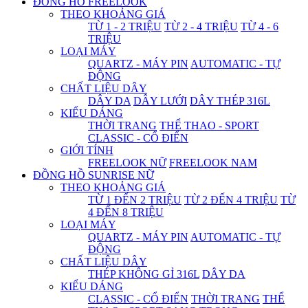
ĐỒNG HỒ FREELOOK
THEO KHOẢNG GIÁ
TỪ 1 - 2 TRIỆU
TỪ 2 - 4 TRIỆU
TỪ 4 - 6
TRIỆU
LOẠI MÁY
QUARTZ - MÁY PIN
AUTOMATIC - TỰ
ĐỘNG
CHẤT LIỆU DÂY
DÂY DA
DÂY LƯỚI
DÂY THÉP 316L
KIỂU DÁNG
THỜI TRANG
THỂ THAO - SPORT
CLASSIC - CỔ ĐIỂN
GIỚI TÍNH
FREELOOK NỮ
FREELOOK NAM
ĐỒNG HỒ SUNRISE NỮ
THEO KHOẢNG GIÁ
TỪ 1 ĐẾN 2 TRIỆU
TỪ 2 ĐẾN 4 TRIỆU
TỪ
4 ĐẾN 8 TRIỆU
LOẠI MÁY
QUARTZ - MÁY PIN
AUTOMATIC - TỰ
ĐỘNG
CHẤT LIỆU DÂY
THÉP KHÔNG GỈ 316L
DÂY DA
KIỂU DÁNG
CLASSIC - CỔ ĐIỂN
THỜI TRANG
THỂ