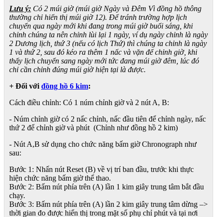
Lưu ý:
Có 2 múi giờ (múi giờ Ngày và Đêm Vì đồng hồ thông
thường chỉ hiển thị múi giờ 12). Để tránh trường hợp lịch
chuyển qua ngày mới khi đang trong múi giờ buổi sáng, khi
chỉnh chúng ta nên chỉnh lùi lại 1 ngày, ví dụ ngày chỉnh là ngày
2 Dương lịch, thứ 3 (nếu có lịch Thứ) thì chúng ta chỉnh là ngày
1 và thứ 2, sau đó kéo ra thêm 1 nấc và vặn để chỉnh giờ, khi
thấy lịch chuyển sang ngày mới tức đang múi giờ đêm, lúc đó
chỉ cần chỉnh đúng múi giờ hiện tại là được.
+ Đối với
đồng hồ 6 kim
:
Cách điều chỉnh: Có 1 núm chỉnh giờ và 2 nút A, B:
- Núm chỉnh giờ có 2 nấc chỉnh, nấc đầu tiên để chỉnh ngày, nấc
thứ 2 để chỉnh giờ và phút (Chỉnh như đồng hồ 2 kim)
- Nút A,B sử dụng cho chức năng bấm giờ Chronograph như
sau:
Bước 1: Nhấn nút Reset (B) về vị trí ban đầu, trước khi thực
hiện chức năng bấm giờ thể thao.
Bước 2: Bấm nút phía trên (A) lần 1 kim giây trung tâm bắt đầu
chạy.
Bước 3: Bấm nút phía trên (A) lần 2 kim giây trung tâm dừng –>
thời gian đo được hiển thị trong mặt số phụ chỉ phút và tại nơi