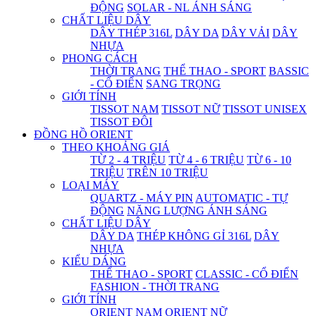
ĐỘNG
SOLAR - NL ÁNH SÁNG
CHẤT LIỆU DÂY
DÂY THÉP 316L
DÂY DA
DÂY VẢI
DÂY
NHỰA
PHONG CÁCH
THỜI TRANG
THỂ THAO - SPORT
BASSIC
- CỔ ĐIỂN
SANG TRỌNG
GIỚI TÍNH
TISSOT NAM
TISSOT NỮ
TISSOT UNISEX
TISSOT ĐÔI
ĐỒNG HỒ ORIENT
THEO KHOẢNG GIÁ
TỪ 2 - 4 TRIỆU
TỪ 4 - 6 TRIỆU
TỪ 6 - 10
TRIỆU
TRÊN 10 TRIỆU
LOẠI MÁY
QUARTZ - MÁY PIN
AUTOMATIC - TỰ
ĐỘNG
NĂNG LƯỢNG ÁNH SÁNG
CHẤT LIỆU DÂY
DÂY DA
THÉP KHÔNG GỈ 316L
DÂY
NHỰA
KIỂU DÁNG
THỂ THAO - SPORT
CLASSIC - CỔ ĐIỂN
FASHION - THỜI TRANG
GIỚI TÍNH
ORIENT NAM
ORIENT NỮ