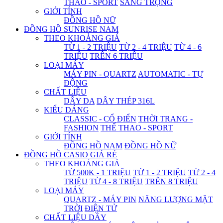
THAO - SPORT
SANG TRỌNG
GIỚI TÍNH
ĐỒNG HỒ NỮ
ĐỒNG HỒ SUNRISE NAM
THEO KHOẢNG GIÁ
TỪ 1 - 2 TRIỆU
TỪ 2 - 4 TRIỆU
TỪ 4 - 6
TRIỆU
TRÊN 6 TRIỆU
LOẠI MÁY
MÁY PIN - QUARTZ
AUTOMATIC - TỰ
ĐỘNG
CHẤT LIỆU
DÂY DA
DÂY THÉP 316L
KIỂU DÁNG
CLASSIC - CỔ ĐIỂN
THỜI TRANG -
FASHION
THỂ THAO - SPORT
GIỚI TÍNH
ĐỒNG HỒ NAM
ĐỒNG HỒ NỮ
ĐỒNG HỒ CASIO GIÁ RẺ
THEO KHOẢNG GIÁ
TỪ 500K - 1 TRIỆU
TỪ 1 - 2 TRIỆU
TỪ 2 - 4
TRIỆU
TỪ 4 - 8 TRIỆU
TRÊN 8 TRIỆU
LOẠI MÁY
QUARTZ - MÁY PIN
NĂNG LƯỢNG MẶT
TRỜI
ĐIỆN TỬ
CHẤT LIỆU DÂY