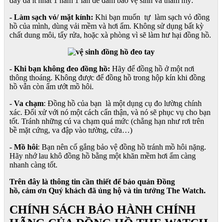
dây da ít nhất 1 năm 1 lần để đảm bảo vệ sinh và thẩm mỹ.
- Làm sạch vỏ/ mặt kính:
Khi bạn muốn tự làm sạch vỏ đồng
hồ của mình, dùng vải mềm và hơi ẩm. Không sử dụng bất kỳ
chất dung môi, tẩy rửa, hoặc xà phòng vì sẽ làm hư hại đồng hồ.
- Khi bạn không đeo đồng hồ:
Hãy để đồng hồ ở một nơi
thông thoáng. Không được để đồng hồ trong hộp kín khi đồng
hồ vẫn còn ẩm ướt mồ hôi.
- Va chạm
: Đồng hồ của bạn là một dụng cụ đo lường chính
xác. Đối xử với nó một cách cẩn thận, và nó sẽ phục vụ cho bạn
tốt. Tránh những cú va chạm quá mức (chẳng hạn như rơi trên
bề mặt cứng, va đập vào tường, cửa…)
- Mồ hôi
: Bạn nên cố gắng bảo vệ đồng hồ tránh mồ hôi nặng.
Hãy nhớ lau khô đồng hồ bằng một khăn mềm hơi ẩm càng
nhanh càng tốt.
Trên đây là thông tin cần thiết để bảo quản Đồng
hồ, cảm ơn Quý khách đã ủng hộ và tin tưởng The Watch.
CHÍNH SÁCH BẢO HÀNH CHÍNH