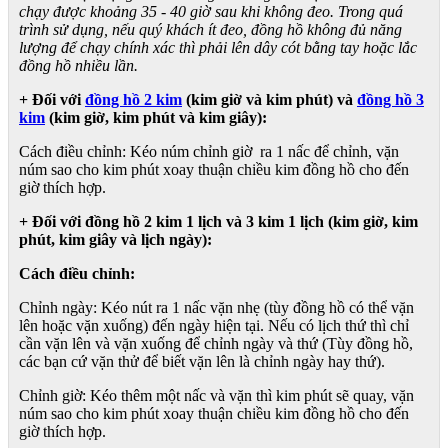
chạy được khoảng 35 - 40 giờ sau khi không đeo. Trong quá
trình sử dụng, nếu quý khách ít đeo, đồng hồ không đủ năng
lượng để chạy chính xác thì phải lên dây cót bằng tay hoặc lắc
đồng hồ nhiều lần.
+ Đối với
đồng hồ 2 kim
(kim giờ và kim phút) và
đồng hồ 3
kim
(kim giờ, kim phút và kim giây):
Cách điều chỉnh: Kéo núm chỉnh giờ ra 1 nấc để chỉnh, vặn
núm sao cho kim phút xoay thuận chiều kim đồng hồ cho đến
giờ thích hợp.
+ Đối với đồng hồ 2 kim 1 lịch và 3 kim 1 lịch (kim giờ, kim
phút, kim giây và lịch ngày):
Cách điều chỉnh:
Chỉnh ngày: Kéo nút ra 1 nấc vặn nhẹ (tùy đồng hồ có thể vặn
lên hoặc vặn xuống) đến ngày hiện tại. Nếu có lịch thứ thì chỉ
cần vặn lên và vặn xuống để chỉnh ngày và thứ (Tùy đồng hồ,
các bạn cứ vặn thử để biết vặn lên là chỉnh ngày hay thứ).
Chỉnh giờ: Kéo thêm một nấc và vặn thì kim phút sẽ quay, vặn
núm sao cho kim phút xoay thuận chiều kim đồng hồ cho đến
giờ thích hợp.