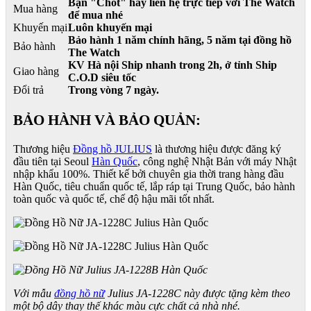
Bạn "Chốt" hãy liên hệ trực tiếp với The Watch
Mua hàng
để mua nhé
Khuyến mại
Luôn khuyến mại
Bảo hành 1 năm chính hãng, 5 năm tại đồng hồ
Bảo hành
The Watch
KV Hà nội Ship nhanh trong 2h, ở tỉnh Ship
Giao hàng
C.O.D siêu tốc
Đổi trả
Trong vòng 7 ngày.
BẢO HÀNH VÀ BẢO QUẢN:
Thương hiệu
Đồng hồ JULIUS
là thương hiệu được đăng ký
đầu tiên tại Seoul
Hàn Quốc
, công nghệ Nhật Bản với máy Nhật
nhập khẩu 100%. Thiết kế bởi chuyên gia thời trang hàng đầu
Hàn Quốc, tiêu chuẩn quốc tế, lắp ráp tại Trung Quốc, bảo hành
toàn quốc và quốc tế, chế độ hậu mãi tốt nhất.
Với mẫu
đồng hồ nữ
Julius JA-1228C này được tặng kèm theo
một bộ dây thay thế khác màu cực chất cả nhà nhé.