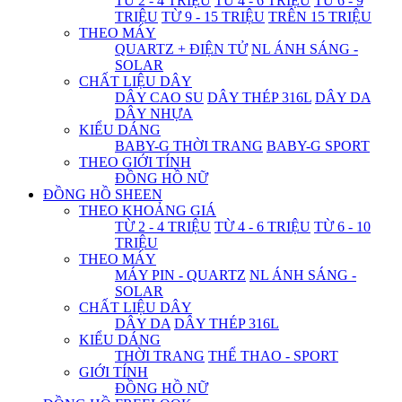
TỪ 2 - 4 TRIỆU
TỪ 4 - 6 TRIỆU
TỪ 6 - 9
TRIỆU
TỪ 9 - 15 TRIỆU
TRÊN 15 TRIỆU
THEO MÁY
QUARTZ + ĐIỆN TỬ
NL ÁNH SÁNG -
SOLAR
CHẤT LIỆU DÂY
DÂY CAO SU
DÂY THÉP 316L
DÂY DA
DÂY NHỰA
KIỂU DÁNG
BABY-G THỜI TRANG
BABY-G SPORT
THEO GIỚI TÍNH
ĐỒNG HỒ NỮ
ĐỒNG HỒ SHEEN
THEO KHOẢNG GIÁ
TỪ 2 - 4 TRIỆU
TỪ 4 - 6 TRIỆU
TỪ 6 - 10
TRIỆU
THEO MÁY
MÁY PIN - QUARTZ
NL ÁNH SÁNG -
SOLAR
CHẤT LIỆU DÂY
DÂY DA
DÂY THÉP 316L
KIỂU DÁNG
THỜI TRANG
THỂ THAO - SPORT
GIỚI TÍNH
ĐỒNG HỒ NỮ