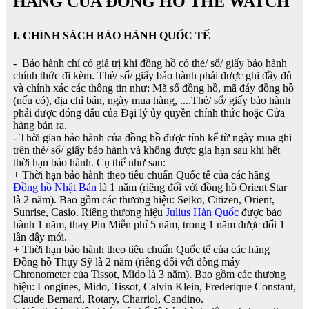
HÃNG CỦA ĐỒNG HỒ THE WATCH
I. CHÍNH SÁCH BẢO HÀNH QUỐC TẾ
- Bảo hành chỉ có giá trị khi đồng hồ có thẻ/ sổ/ giấy bảo hành
chính thức đi kèm. Thẻ/ sổ/ giấy bảo hành phải được ghi đầy đủ
và chính xác các thông tin như: Mã số đồng hồ, mã đáy đồng hồ
(nếu có), địa chỉ bán, ngày mua hàng, ....Thẻ/ sổ/ giấy bảo hành
phải được đóng dấu của Đại lý ủy quyền chính thức hoặc Cửa
hàng bán ra.
- Thời gian bảo hành của đồng hồ được tính kể từ ngày mua ghi
trên thẻ/ sổ/ giấy bảo hành và không được gia hạn sau khi hết
thời hạn bảo hành. Cụ thể như sau:
+ Thời hạn bảo hành theo tiêu chuẩn Quốc tế của các hãng
Đồng hồ Nhật Bản
là 1 năm (riêng đối với đồng hồ Orient Star
là 2 năm). Bao gồm các thương hiệu: Seiko, Citizen, Orient,
Sunrise, Casio. Riêng thương hiệu
Julius Hàn Quốc
được bảo
hành 1 năm, thay Pin Miễn phí 5 năm, trong 1 năm được đổi 1
lần dây mới.
+ Thời hạn bảo hành theo tiêu chuẩn Quốc tế của các hãng
Đồng hồ Thụy Sỹ là 2 năm (riêng đối với dòng máy
Chronometer của Tissot, Mido là 3 năm). Bao gồm các thương
hiệu: Longines, Mido, Tissot, Calvin Klein, Frederique Constant,
Claude Bernard, Rotary, Charriol, Candino.