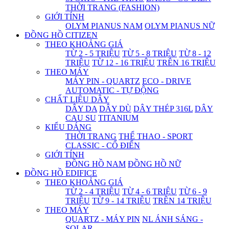
THỜI TRANG (FASHION)
GIỚI TÍNH
OLYM PIANUS NAM
OLYM PIANUS NỮ
ĐỒNG HỒ CITIZEN
THEO KHOẢNG GIÁ
TỪ 2 - 5 TRIỆU
TỪ 5 - 8 TRIỆU
TỪ 8 - 12
TRIỆU
TỪ 12 - 16 TRIỆU
TRÊN 16 TRIỆU
THEO MÁY
MÁY PIN - QUARTZ
ECO - DRIVE
AUTOMATIC - TỰ ĐỘNG
CHẤT LIỆU DÂY
DÂY DA
DÂY DÙ
DÂY THÉP 316L
DÂY
CAU SU
TITANIUM
KIỂU DÁNG
THỜI TRANG
THỂ THAO - SPORT
CLASSIC - CỔ ĐIỂN
GIỚI TÍNH
ĐỒNG HỒ NAM
ĐỒNG HỒ NỮ
ĐỒNG HỒ EDIFICE
THEO KHOẢNG GIÁ
TỪ 2 - 4 TRIỆU
TỪ 4 - 6 TRIỆU
TỪ 6 - 9
TRIỆU
TỪ 9 - 14 TRIỆU
TRÊN 14 TRIỆU
THEO MÁY
QUARTZ - MÁY PIN
NL ÁNH SÁNG -
SOLAR