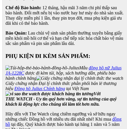
Chế độ Bảo hành:
12 tháng, hậu mãi 3 năm chi phí thấp sau
bảo hành. Đổi mới nếu bị vào nước hay hư máy do nhà sản xuất.
Thay dây miễn phí 1 lần, thay pin trọn đời, mua phụ kiện giá ưu
đãi khi có thẻ bảo hành.
Bảo Quản:
Lau chùi vệ sinh sản phẩm thường xuyên bằng giấy
mền khỏi mồ hôi cơ thể và hạn chế tiếp xúc hóa chất bảo vệ màu
sắc sản phẩm và pin sản phẩm lâu dài.
PHỤ KIỆN ĐI KÈM SẢN PHẨM:
Mẫu
đồng hồ nữ Julius
JA-1228C
được đi kèm túi, hộp, sách hướng dẫn, phiếu bảo
hành chính hãng
Giấy chứng nhận Đại lý chính thức phân phối bán lẻ thương
hiệu
Đồng hồ Julius Chính hãng
tại Việt Nam
Với
THE WATCH - Uy tín quý hơn vàng, sự tin tưởng của quý
khách là động lực cho chúng tôi làm tốt hơn nữa.
Hãy đến với The Watch cùng chiêm ngưỡng và sở hữu ngay
những chiếc Đồng hồ với nhiều ưu đãi nhất nhé! Khi mua
đồng
hồ
tại đây, Quý khách được bảo hành tại hãng 1 năm và 5 năm