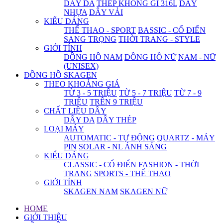
DÂY DA
THÉP KHÔNG GỈ 316L
DÂY
NHỰA
DÂY VẢI
KIỂU DÁNG
THỂ THAO - SPORT
BASSIC - CỔ ĐIỂN
SANG TRỌNG
THỜI TRANG - STYLE
GIỚI TÍNH
ĐỒNG HỒ NAM
ĐỒNG HỒ NỮ
NAM - NỮ
(UNISEX)
ĐỒNG HỒ SKAGEN
THEO KHOẢNG GIÁ
TỪ 3 - 5 TRIỆU
TỪ 5 - 7 TRIỆU
TỪ 7 - 9
TRIỆU
TRÊN 9 TRIỆU
CHẤT LIỆU DÂY
DÂY DA
DÂY THÉP
LOẠI MÁY
AUTOMATIC - TỰ ĐỘNG
QUARTZ - MÁY
PIN
SOLAR - NL ÁNH SÁNG
KIỂU DÁNG
CLASSIC - CỔ ĐIỂN
FASHION - THỜI
TRANG
SPORTS - THỂ THAO
GIỚI TÍNH
SKAGEN NAM
SKAGEN NỮ
HOME
GIỚI THIỆU