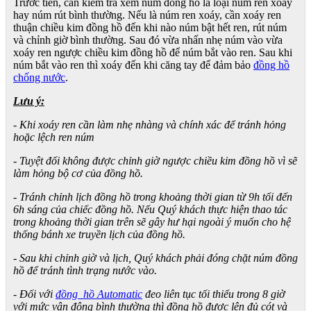
Trước tiên, cần kiểm tra xem núm đồng hồ là loại núm ren xoáy
hay núm rút bình thường. Nếu là núm ren xoáy, cần xoáy ren
thuận chiều kim đồng hồ đến khi nào núm bật hết ren, rút núm
và chỉnh giờ bình thường. Sau đó vừa nhấn nhẹ núm vào vừa
xoáy ren ngược chiều kim đồng hồ để núm bắt vào ren. Sau khi
núm bắt vào ren thì xoáy đến khi căng tay để đảm bảo
đồng hồ
chống nước
.
Lưu ý:
- Khi xoáy ren cần làm nhẹ nhàng và chính xác để tránh hỏng
hoặc lệch ren núm
- Tuyệt đối không được chỉnh giờ ngược chiều kim đồng hồ vì sẽ
làm hỏng bộ cơ của đồng hồ.
- Tránh chỉnh lịch đồng hồ trong khoảng thời gian từ 9h tối đến
6h sáng của chiếc đồng hồ. Nếu Quý khách thực hiện thao tác
trong khoảng thời gian trên sẽ gây hư hại ngoài ý muốn cho hệ
thống bánh xe truyền lịch của đồng hồ.
- Sau khi chỉnh giờ và lịch, Quý khách phải đóng chặt núm đồng
hồ để tránh tình trạng nước vào.
- Đối với
đồng hồ Automatic
đeo liên tục tối thiểu trong 8 giờ
với mức vận động bình thường thì đồng hồ được lên đủ cót và