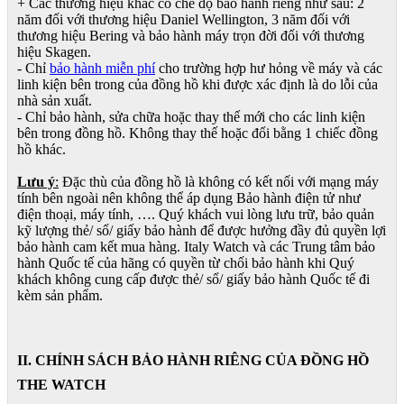
+ Các thương hiệu khác có chế độ bảo hành riêng như sau: 2
năm đối với thương hiệu Daniel Wellington, 3 năm đối với
thương hiệu Bering và bảo hành máy trọn đời đối với thương
hiệu Skagen.
- Chỉ
bảo hành miễn phí
cho trường hợp hư hỏng về máy và các
linh kiện bên trong của đồng hồ khi được xác định là do lỗi của
nhà sản xuất.
- Chỉ bảo hành, sửa chữa hoặc thay thế mới cho các linh kiện
bên trong đồng hồ. Không thay thế hoặc đổi bằng 1 chiếc đồng
hồ khác.
Lưu ý
:
Đặc thù của đồng hồ là không có kết nối với mạng máy
tính bên ngoài nên không thể áp dụng Bảo hành điện tử như
điện thoại, máy tính, …. Quý khách vui lòng lưu trữ, bảo quản
kỹ lượng thẻ/ sổ/ giấy bảo hành để được hưởng đầy đủ quyền lợi
bảo hành cam kết mua hàng. Italy Watch và các Trung tâm bảo
hành Quốc tế của hãng có quyền từ chối bảo hành khi Quý
khách không cung cấp được thẻ/ sổ/ giấy bảo hành Quốc tế đi
kèm sản phẩm.
II. CHÍNH SÁCH BẢO HÀNH RIÊNG CỦA ĐỒNG HỒ
THE WATCH