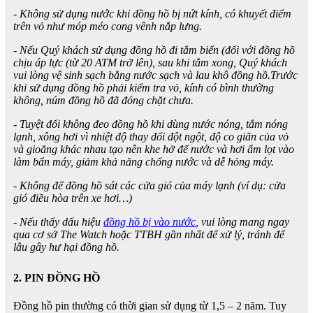
- Không sử dụng nước khi đồng hồ bị nứt kính, có khuyết điểm
trên vỏ như móp méo cong vênh nắp lưng.
- Nếu Quý khách sử dụng đồng hồ đi tắm biển (đối với đồng hồ
chịu áp lực (từ 20 ATM trở lên), sau khi tắm xong, Quý khách
vui lòng vệ sinh sạch bằng nước sạch và lau khô đồng hồ.Trước
khi sử dụng đồng hồ phải kiểm tra vỏ, kính có bình thường
không, núm đồng hồ đã đóng chặt chưa.
- Tuyệt đối không đeo đồng hồ khi dùng nước nóng, tắm nóng
lạnh, xông hơi vì nhiệt độ thay đổi đột ngột, độ co giãn của vỏ
và gioăng khác nhau tạo nên khe hở để nước và hơi ẩm lọt vào
làm bẩn máy, giảm khả năng chống nước và dễ hỏng máy.
- Không để đồng hồ sát các cửa gió của máy lạnh (ví dụ: cửa
gió điều hòa trên xe hơi…)
- Nếu thấy dấu hiệu
đồng hồ bị vào nước
, vui lòng mang ngay
qua cơ sở The Watch hoặc TTBH gần nhất để xử lý, tránh để
lâu gây hư hại đồng hồ.
2. PIN ĐỒNG HỒ
Đồng hồ pin thường có thời gian sử dụng từ 1,5 – 2 năm. Tuy