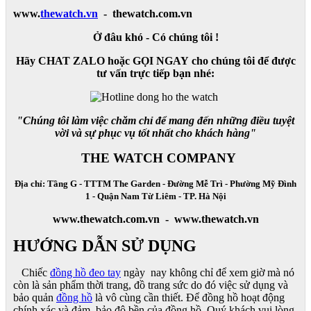
www.
thewatch.vn
- thewatch.com.vn
Ở đâu khó - Có chúng tôi !
Hãy CHAT ZALO hoặc GỌI NGAY cho chúng tôi để được
tư vấn trực tiếp bạn nhé:
"Chúng tôi làm việc chăm chỉ để mang đến những điều tuyệt
vời và sự phục vụ tốt nhất cho khách hàng"
THE WATCH COMPANY
Địa chỉ: Tầng G - TTTM The Garden - Đường Mễ Trì - Phường Mỹ Đình
1 - Quận Nam Từ Liêm - TP. Hà Nội
www.thewatch.com.vn - www.thewatch.vn
HƯỚNG DẪN SỬ DỤNG
Chiếc
đồng hồ đeo tay
ngày nay không chỉ để xem giờ mà nó
còn là sản phẩm thời trang, đồ trang sức do đó việc sử dụng và
bảo quản
đồng hồ
là vô cùng cần thiết. Để đồng hồ hoạt động
chính xác và đảm bảo độ bền của đồng hồ, Quý khách vui lòng