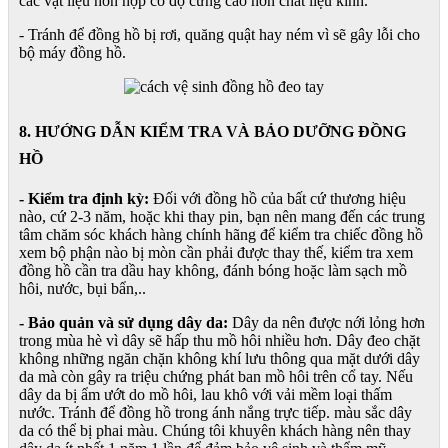
các vật liệu hỗn hợp có độ cứng cao hơn chất liệu kính.
- Tránh để đồng hồ bị rơi, quăng quật hay ném vì sẽ gây lỗi cho
bộ máy đồng hồ.
8. HƯỚNG DẪN KIỂM TRA VÀ BẢO DƯỠNG ĐỒNG
HỒ
- Kiểm tra định kỳ:
Đối với đồng hồ của bất cứ thương hiệu
nào, cứ 2-3 năm, hoặc khi thay pin, bạn nên mang đến các trung
tâm chăm sóc khách hàng chính hãng để kiểm tra chiếc đồng hồ
xem bộ phận nào bị mòn cần phải được thay thế, kiểm tra xem
đồng hồ cần tra dầu hay không, đánh bóng hoặc làm sạch mồ
hôi, nước, bụi bẩn,..
- Bảo quản và sử dụng dây da:
Dây da nên được nới lỏng hơn
trong mùa hè vì dây sẽ hấp thu mồ hôi nhiều hơn. Dây đeo chặt
không những ngăn chặn không khí lưu thông qua mặt dưới dây
da mà còn gây ra triệu chứng phát ban mồ hôi trên cổ tay. Nếu
dây da bị ẩm ướt do mồ hôi, lau khô với vải mềm loại thấm
nước. Tránh để đồng hồ trong ánh nắng trực tiếp. màu sắc dây
da có thể bị phai màu. Chúng tôi khuyên khách hàng nên thay