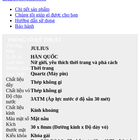
Chi tiết sản phẩm
Chúng tôi giúp gì được cho bạn
Hướng dẫn sử dụng
Bảo hành
THÔNG SỐ KỸ THUẬT
Thương
JULIUS
hiệu
Xuất sứ
HÀN QUỐC
Giới tính
Nữ giới, yêu thích thời trang và phá cách
Phong cách
Thời trang
Loại máy
Quartz (Máy pin)
Chất liệu
Thép không gỉ
dây
Chất liệu vỏ
Thép không gỉ
Độ chịu
3ATM (Áp lực nước ở độ sâu 30 mét)
nước
Chất liệu
Kính khoáng
kính
Màu mặt số
Mặt nâu
Kích
30 x 8mm (Đường kính x Độ dày vỏ)
thước mặt
Kiểu khóa
Khóa gài