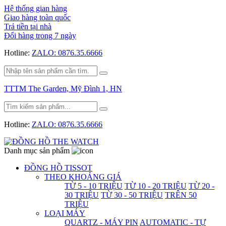
Hệ thống gian hàng
Giao hàng toàn quốc
Trả tiền tại nhà
Đổi hàng trong 7 ngày
Hotline:
ZALO: 0876.35.6666
TTTM The Garden, Mỹ Đình 1, HN
Hotline:
ZALO: 0876.35.6666
Danh mục sản phẩm
ĐỒNG HỒ TISSOT
THEO KHOẢNG GIÁ
TỪ 5 - 10 TRIỆU
TỪ 10 - 20 TRIỆU
TỪ 20 -
30 TRIỆU
TỪ 30 - 50 TRIỆU
TRÊN 50
TRIỆU
LOẠI MÁY
QUARTZ - MÁY PIN
AUTOMATIC - TỰ