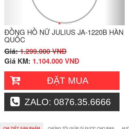
ĐỒNG HỒ NỮ JULIUS JA-1220B HÀN
QUỐC
Giá:
1.299.000 VNĐ
Giá KM:
1.104.000 VNĐ
ĐẶT MUA
ZALO: 0876.35.6666
CHI TIẾT SẢN PHẨM
CHÚNG TÔI GIÚP GÌ ĐƯỢC CHO BẠN
HƯ