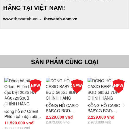
HÃNG TẠI VIỆT NAM!
www.
thewatch.vn
- thewatch.com.vn
SẢN PHẨM CÙNG LOẠI
-10%
-25%
-25%
NEW
NEW
NEW
Giá
Giá
Giá
ĐỒNG HỒ CASIO
ĐỒNG HỒ CASIO
BABY-G BGD-
BABY-G BGD-
Đồng hồ nữ Orient
565SJ-9DR CHÍNH
565SJ-7DR CHÍNH
Phiên bản đặc biệt
2.229.000 vnđ
2.229.000 vnđ
HÃNG
HÃNG
2025 RA-
2.973.000 vnđ
2.973.000 vnđ
11.520.000 vnđ
AG0729S30B
12.800.000 vnđ