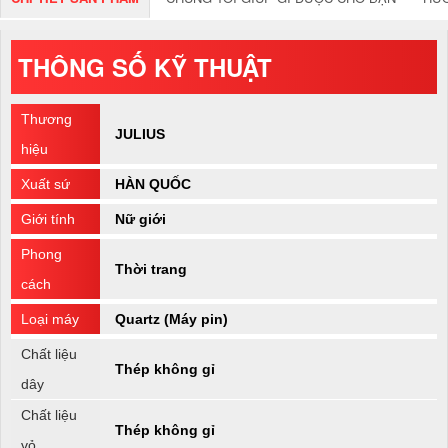
THÔNG SỐ KỸ THUẬT
Thương
JULIUS
hiệu
Xuất sứ
HÀN QUỐC
Giới tính
Nữ giới
Phong
Thời trang
cách
Loại máy
Quartz (Máy pin)
Chất liệu
Thép không gỉ
dây
Chất liệu
Thép không gỉ
vỏ