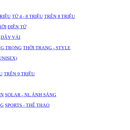
TRIỆU
TỪ 4 - 8 TRIỆU
TRÊN 8 TRIỆU
RỜI
ĐIỆN TỬ
DÂY VẢI
NG TRỌNG
THỜI TRANG - STYLE
UNISEX)
ỆU
TRÊN 9 TRIỆU
IN
SOLAR - NL ÁNH SÁNG
NG
SPORTS - THỂ THAO