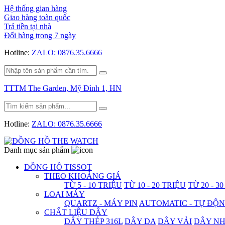
Hệ thống gian hàng
Giao hàng toàn quốc
Trả tiền tại nhà
Đổi hàng trong 7 ngày
Hotline:
ZALO: 0876.35.6666
TTTM The Garden, Mỹ Đình 1, HN
Hotline:
ZALO: 0876.35.6666
Danh mục sản phẩm
ĐỒNG HỒ TISSOT
THEO KHOẢNG GIÁ
TỪ 5 - 10 TRIỆU
TỪ 10 - 20 TRIỆU
TỪ 20 - 3
LOẠI MÁY
QUARTZ - MÁY PIN
AUTOMATIC - TỰ ĐỘ
CHẤT LIỆU DÂY
DÂY THÉP 316L
DÂY DA
DÂY VẢI
DÂY N