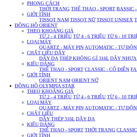
PHONG CÁCH
THỜI TRANG
THỂ THAO - SPORT
BASSIC 
GIỚI TÍNH
TISSOT NAM
TISSOT NỮ
TISSOT UNISEX
T
ĐỒNG HỒ ORIENT
THEO KHOẢNG GIÁ
TỪ 2 - 4 TRIỆU
TỪ 4 - 6 TRIỆU
TỪ 6 - 10 TR
LOẠI MÁY
QUARTZ - MÁY PIN
AUTOMATIC - TỰ ĐỘ
CHẤT LIỆU DÂY
DÂY DA
THÉP KHÔNG GỈ 316L
DÂY NHỰA
KIỂU DÁNG
THỂ THAO - SPORT
CLASSIC - CỔ ĐIỂN
FA
GIỚI TÍNH
ORIENT NAM
ORIENT NỮ
ĐỒNG HỒ OLYMPIA STAR
THEO KHOẢNG GIÁ
TỪ 2 - 4 TRIỆU
TỪ 4 - 6 TRIỆU
TỪ 6 - 10 TR
LOẠI MÁY
QUARTZ - MÁY PIN
AUTOMATIC - TỰ ĐỘ
CHẤT LIỆU
DÂY THÉP 316L
DÂY DA
KIỂU DÁNG
THỂ THAO - SPORT
THỜI TRANG
CLASSIC
GIỚI TÍNH