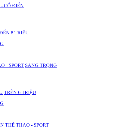
 - CỔ ĐIỂN
 ĐẾN 8 TRIỆU
NG
O - SPORT
SANG TRỌNG
ỆU
TRÊN 6 TRIỆU
NG
ON
THỂ THAO - SPORT