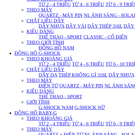
TỪ 2 - 4 TRIỆU
TỪ 4 - 6 TRIỆU
TỪ 6 - 9 TRI
THEO MÁY
QUARTZ - MÁY PIN
NL ÁNH SÁNG - SOLA
CHẤT LIỆU DÂY
DÂY NHỰA
DÂY VẢI
DÂY THÉP 316L
DÂY
KIỂU DÁNG
THỂ THAO - SPORT
CLASSIC - CỔ ĐIỂN
THEO GIỚI TÍNH
ĐỒNG HỒ NAM
ĐỒNG HỒ G-SHOCK
THEO KHOẢNG GIÁ
TỪ 2 - 4 TRIỆU
TỪ 4 - 6 TRIỆU
TỪ 6 - 10 TR
CHẤT LIỆU DÂY
DÂY DA
THÉP KHÔNG GỈ 316L
DÂY NHỰA
THEO MÁY
ĐIỆN TỬ
QUARTZ - MÁY PIN
NL ÁNH SÁN
KIỂU DÁNG
THỂ THAO - SPORT
GIỚI TÍNH
G-SHOCK NAM
G-SHOCK NỮ
ĐỒNG HỒ BABY-G
THEO KHOẢNG GIÁ
TỪ 2 - 4 TRIỆU
TỪ 4 - 6 TRIỆU
TỪ 6 - 9 TRI
THEO MÁY
QUARTZ + ĐIỆN TỬ
NL ÁNH SÁNG - SOLA