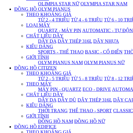
OLIMPIA STAR NỮ
OLYMPIA STAR NAM
ĐỒNG HỒ OLYM PIANUS
THEO KHOẢNG GIÁ
TỪ 2 - 4 TRIỆU
TỪ 4 - 6 TRIỆU
TỪ 6 - 10 TR
LOẠI MÁY
QUARTZ - MÁY PIN
AUTOMATIC - TỰ ĐỘ
CHẤT LIỆU DÂY
DÂY DA
DÂY THÉP 316L
DÂY NHỰA
KIỂU DÁNG
SPORTS - THỂ THAO
BASIC - CỔ ĐIỂN
THỜ
GIỚI TÍNH
OLYM PIANUS NAM
OLYM PIANUS NỮ
ĐỒNG HỒ CITIZEN
THEO KHOẢNG GIÁ
TỪ 2 - 5 TRIỆU
TỪ 5 - 8 TRIỆU
TỪ 8 - 12 TR
THEO MÁY
MÁY PIN - QUARTZ
ECO - DRIVE
AUTOMAT
CHẤT LIỆU DÂY
DÂY DA
DÂY DÙ
DÂY THÉP 316L
DÂY CA
KIỂU DÁNG
THỜI TRANG
THỂ THAO - SPORT
CLASSIC
GIỚI TÍNH
ĐỒNG HỒ NAM
ĐỒNG HỒ NỮ
ĐỒNG HỒ EDIFICE
THEO KHOẢNG GIÁ