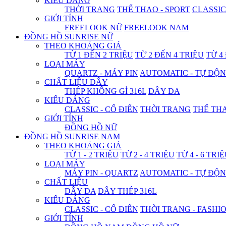
KIỂU DÁNG
THỜI TRANG
THỂ THAO - SPORT
CLASSIC
GIỚI TÍNH
FREELOOK NỮ
FREELOOK NAM
ĐỒNG HỒ SUNRISE NỮ
THEO KHOẢNG GIÁ
TỪ 1 ĐẾN 2 TRIỆU
TỪ 2 ĐẾN 4 TRIỆU
TỪ 4
LOẠI MÁY
QUARTZ - MÁY PIN
AUTOMATIC - TỰ ĐỘ
CHẤT LIỆU DÂY
THÉP KHÔNG GỈ 316L
DÂY DA
KIỂU DÁNG
CLASSIC - CỔ ĐIỂN
THỜI TRANG
THỂ THA
GIỚI TÍNH
ĐỒNG HỒ NỮ
ĐỒNG HỒ SUNRISE NAM
THEO KHOẢNG GIÁ
TỪ 1 - 2 TRIỆU
TỪ 2 - 4 TRIỆU
TỪ 4 - 6 TRI
LOẠI MÁY
MÁY PIN - QUARTZ
AUTOMATIC - TỰ ĐỘ
CHẤT LIỆU
DÂY DA
DÂY THÉP 316L
KIỂU DÁNG
CLASSIC - CỔ ĐIỂN
THỜI TRANG - FASHI
GIỚI TÍNH