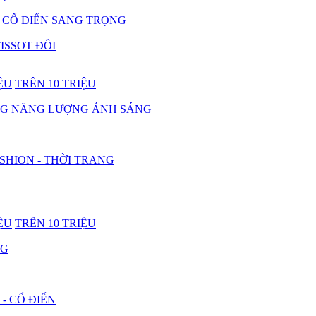
- CỔ ĐIỂN
SANG TRỌNG
ISSOT ĐÔI
IỆU
TRÊN 10 TRIỆU
NG
NĂNG LƯỢNG ÁNH SÁNG
SHION - THỜI TRANG
IỆU
TRÊN 10 TRIỆU
NG
 - CỔ ĐIỂN