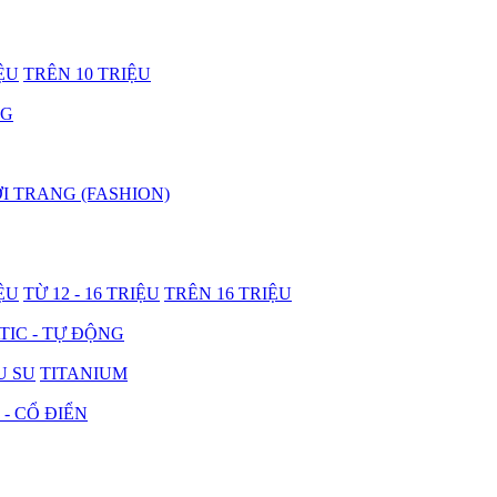
IỆU
TRÊN 10 TRIỆU
NG
I TRANG (FASHION)
IỆU
TỪ 12 - 16 TRIỆU
TRÊN 16 TRIỆU
IC - TỰ ĐỘNG
U SU
TITANIUM
 - CỔ ĐIỂN