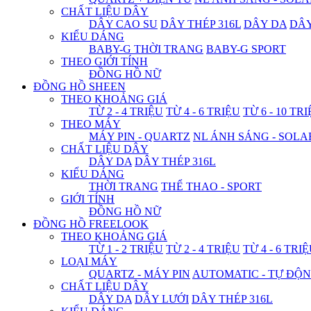
CHẤT LIỆU DÂY
DÂY CAO SU
DÂY THÉP 316L
DÂY DA
DÂ
KIỂU DÁNG
BABY-G THỜI TRANG
BABY-G SPORT
THEO GIỚI TÍNH
ĐỒNG HỒ NỮ
ĐỒNG HỒ SHEEN
THEO KHOẢNG GIÁ
TỪ 2 - 4 TRIỆU
TỪ 4 - 6 TRIỆU
TỪ 6 - 10 TR
THEO MÁY
MÁY PIN - QUARTZ
NL ÁNH SÁNG - SOLA
CHẤT LIỆU DÂY
DÂY DA
DÂY THÉP 316L
KIỂU DÁNG
THỜI TRANG
THỂ THAO - SPORT
GIỚI TÍNH
ĐỒNG HỒ NỮ
ĐỒNG HỒ FREELOOK
THEO KHOẢNG GIÁ
TỪ 1 - 2 TRIỆU
TỪ 2 - 4 TRIỆU
TỪ 4 - 6 TRI
LOẠI MÁY
QUARTZ - MÁY PIN
AUTOMATIC - TỰ ĐỘ
CHẤT LIỆU DÂY
DÂY DA
DÂY LƯỚI
DÂY THÉP 316L