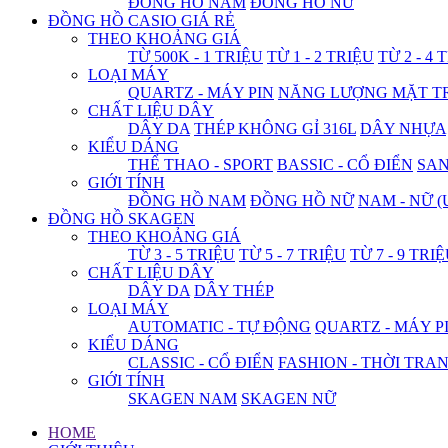
ĐỒNG HỒ NAM
ĐỒNG HỒ NỮ
ĐỒNG HỒ CASIO GIÁ RẺ
THEO KHOẢNG GIÁ
TỪ 500K - 1 TRIỆU
TỪ 1 - 2 TRIỆU
TỪ 2 - 4 
LOẠI MÁY
QUARTZ - MÁY PIN
NĂNG LƯỢNG MẶT T
CHẤT LIỆU DÂY
DÂY DA
THÉP KHÔNG GỈ 316L
DÂY NHỰA
KIỂU DÁNG
THỂ THAO - SPORT
BASSIC - CỔ ĐIỂN
SA
GIỚI TÍNH
ĐỒNG HỒ NAM
ĐỒNG HỒ NỮ
NAM - NỮ (
ĐỒNG HỒ SKAGEN
THEO KHOẢNG GIÁ
TỪ 3 - 5 TRIỆU
TỪ 5 - 7 TRIỆU
TỪ 7 - 9 TRI
CHẤT LIỆU DÂY
DÂY DA
DÂY THÉP
LOẠI MÁY
AUTOMATIC - TỰ ĐỘNG
QUARTZ - MÁY P
KIỂU DÁNG
CLASSIC - CỔ ĐIỂN
FASHION - THỜI TRA
GIỚI TÍNH
SKAGEN NAM
SKAGEN NỮ
HOME