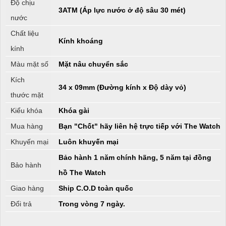
Độ chịu
3ATM (Áp lực nước ở độ sâu 30 mét)
nước
Chất liệu
Kính khoáng
kính
Màu mặt số
Mặt nâu chuyển sắc
Kích
34 x 09mm (Đường kính x Độ dày vỏ)
thước mặt
Kiểu khóa
Khóa gài
Mua hàng
Bạn "Chốt" hãy liên hệ trực tiếp với The Watch
Khuyến mại
Luôn khuyến mại
Bảo hành 1 năm chính hãng, 5 năm tại đồng
Bảo hành
hồ The Watch
Giao hàng
Ship C.O.D toàn quốc
Đổi trả
Trong vòng 7 ngày.