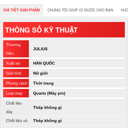
CHI TIẾT SẢN PHẨM
CHÚNG TÔI GIÚP GÌ ĐƯỢC CHO BẠN
HƯ
THÔNG SỐ KỸ THUẬT
Thương
JULIUS
hiệu
Xuất sứ
HÀN QUỐC
Giới tính
Nữ giới
Phong cách
Thời trang
Loại máy
Quartz (Máy pin)
Chất liệu
Thép không gỉ
dây
Chất liệu vỏ
Thép không gỉ