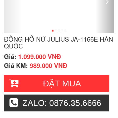
ĐỒNG HỒ NỮ JULIUS JA-1166E HÀN
QUỐC
Giá:
1.099.000 VNĐ
Giá KM:
989.000 VNĐ
ĐẶT MUA
ZALO: 0876.35.6666