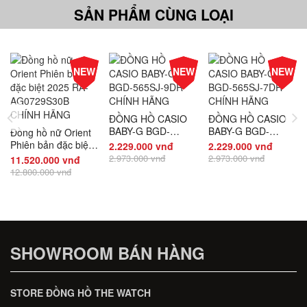
SẢN PHẨM CÙNG LOẠI
-10%
-25%
-25%
NEW
NEW
NEW
Giá
Giá
Giá
ĐỒNG HỒ CASIO
ĐỒNG HỒ CASIO
BABY-G BGD-
BABY-G BGD-
Đồng hồ nữ Orient
565SJ-9DR CHÍNH
565SJ-7DR CHÍNH
Phiên bản đặc biệt
2.229.000 vnđ
2.229.000 vnđ
HÃNG
HÃNG
2025 RA-
2.973.000 vnđ
2.973.000 vnđ
11.520.000 vnđ
AG0729S30B
12.800.000 vnđ
CHÍNH HÃNG
SHOWROOM BÁN HÀNG
STORE ĐỒNG HỒ THE WATCH