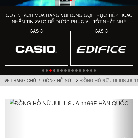
QUÝ KHÁCH MUA HÀNG VUI LÒNG GỌI TRỰC TIẾP HOẶC
NHẮN TIN ZALO ĐỂ ĐƯỢC PHỤC VỤ TỐT NHẤT NHÉ
CASIO
CASIO
TRANG CHỦ
ĐỒNG HỒ NỮ
ĐỒNG HỒ NỮ JULIUS JA-1