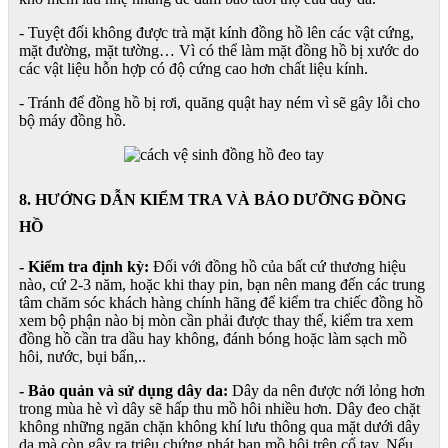
- Tuyệt đối không được trà mặt kính đồng hồ lên các vật cứng,
mặt đường, mặt tường… Vì có thể làm mặt đồng hồ bị xước do
các vật liệu hỗn hợp có độ cứng cao hơn chất liệu kính.
- Tránh để đồng hồ bị rơi, quăng quật hay ném vì sẽ gây lỗi cho
bộ máy đồng hồ.
8. HƯỚNG DẪN KIỂM TRA VÀ BẢO DƯỠNG ĐỒNG
HỒ
- Kiểm tra định kỳ:
Đối với đồng hồ của bất cứ thương hiệu
nào, cứ 2-3 năm, hoặc khi thay pin, bạn nên mang đến các trung
tâm chăm sóc khách hàng chính hãng để kiểm tra chiếc đồng hồ
xem bộ phận nào bị mòn cần phải được thay thế, kiểm tra xem
đồng hồ cần tra dầu hay không, đánh bóng hoặc làm sạch mồ
hôi, nước, bụi bẩn,..
- Bảo quản và sử dụng dây da:
Dây da nên được nới lỏng hơn
trong mùa hè vì dây sẽ hấp thu mồ hôi nhiều hơn. Dây đeo chặt
không những ngăn chặn không khí lưu thông qua mặt dưới dây
da mà còn gây ra triệu chứng phát ban mồ hôi trên cổ tay. Nếu