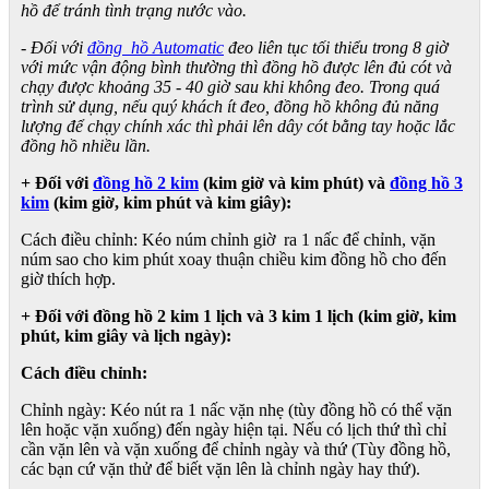
hồ để tránh tình trạng nước vào.
- Đối với
đồng hồ Automatic
đeo liên tục tối thiểu trong 8 giờ
với mức vận động bình thường thì đồng hồ được lên đủ cót và
chạy được khoảng 35 - 40 giờ sau khi không đeo. Trong quá
trình sử dụng, nếu quý khách ít đeo, đồng hồ không đủ năng
lượng để chạy chính xác thì phải lên dây cót bằng tay hoặc lắc
đồng hồ nhiều lần.
+ Đối với
đồng hồ 2 kim
(kim giờ và kim phút) và
đồng hồ 3
kim
(kim giờ, kim phút và kim giây):
Cách điều chỉnh: Kéo núm chỉnh giờ ra 1 nấc để chỉnh, vặn
núm sao cho kim phút xoay thuận chiều kim đồng hồ cho đến
giờ thích hợp.
+ Đối với đồng hồ 2 kim 1 lịch và 3 kim 1 lịch (kim giờ, kim
phút, kim giây và lịch ngày):
Cách điều chỉnh:
Chỉnh ngày: Kéo nút ra 1 nấc vặn nhẹ (tùy đồng hồ có thể vặn
lên hoặc vặn xuống) đến ngày hiện tại. Nếu có lịch thứ thì chỉ
cần vặn lên và vặn xuống để chỉnh ngày và thứ (Tùy đồng hồ,
các bạn cứ vặn thử để biết vặn lên là chỉnh ngày hay thứ).