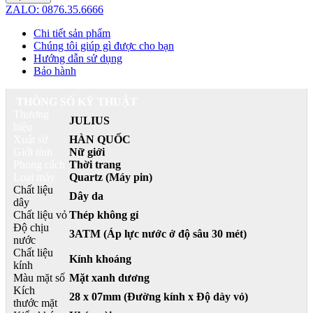
ZALO: 0876.35.6666
Chi tiết sản phẩm
Chúng tôi giúp gì được cho bạn
Hướng dẫn sử dụng
Bảo hành
THÔNG SỐ KỸ THUẬT
Thương
JULIUS
hiệu
Xuất sứ
HÀN QUỐC
Giới tính
Nữ giới
Phong cách
Thời trang
Loại máy
Quartz (Máy pin)
Chất liệu
Dây da
dây
Chất liệu vỏ
Thép không gỉ
Độ chịu
3ATM (Áp lực nước ở độ sâu 30 mét)
nước
Chất liệu
Kính khoáng
kính
Màu mặt số
Mặt xanh dương
Kích
28 x 07mm (Đường kính x Độ dày vỏ)
thước mặt