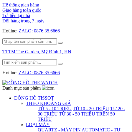
Hệ thống gian hàng
Giao hàng toàn quốc
Trả tiền tại nhà
Đổi hàng trong 7 ngày
Hotline:
ZALO: 0876.35.6666
TTTM The Garden, Mỹ Đình 1, HN
Hotline:
ZALO: 0876.35.6666
Danh mục sản phẩm
ĐỒNG HỒ TISSOT
THEO KHOẢNG GIÁ
TỪ 5 - 10 TRIỆU
TỪ 10 - 20 TRIỆU
TỪ 20 -
30 TRIỆU
TỪ 30 - 50 TRIỆU
TRÊN 50
TRIỆU
LOẠI MÁY
QUARTZ - MÁY PIN
AUTOMATIC - TỰ