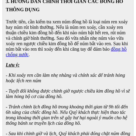
3. HƯỚNG DẪN CHỈNH THỜI GIAN CÁC ĐỒNG HỒ
THÔNG DỤNG
Trước tiên, cần kiểm tra xem núm đồng hồ là loại núm ren xoáy
hay núm rút bình thường. Nếu là núm ren xoáy, cần xoáy ren
thuận chiều kim đồng hồ đến khi nào núm bật hết ren, rút núm
và chỉnh giờ bình thường. Sau đó vừa nhấn nhẹ núm vào vừa
xoáy ren ngược chiều kim đồng hồ để núm bắt vào ren. Sau khi
núm bắt vào ren thì xoáy đến khi căng tay để đảm bảo
đồng hồ
chống nước
.
Lưu ý:
- Khi xoáy ren cần làm nhẹ nhàng và chính xác để tránh hỏng
hoặc lệch ren núm
- Tuyệt đối không được chỉnh giờ ngược chiều kim đồng hồ vì sẽ
làm hỏng bộ cơ của đồng hồ.
- Tránh chỉnh lịch đồng hồ trong khoảng thời gian từ 9h tối đến
6h sáng của chiếc đồng hồ. Nếu Quý khách thực hiện thao tác
trong khoảng thời gian trên sẽ gây hư hại ngoài ý muốn cho hệ
thống bánh xe truyền lịch của đồng hồ.
- Sau khi chỉnh giờ và lịch, Quý khách phải đóng chặt núm đồng