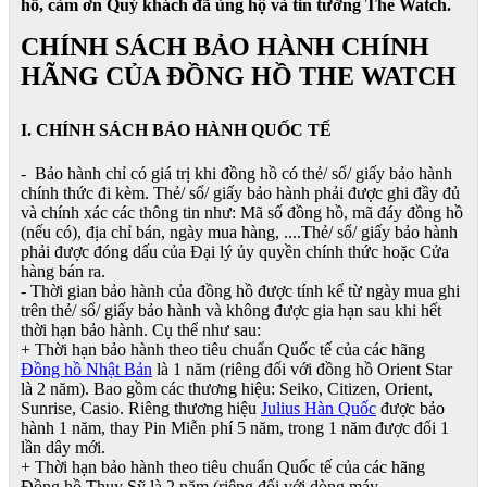
hồ, cảm ơn Quý khách đã ủng hộ và tin tưởng The Watch.
CHÍNH SÁCH BẢO HÀNH CHÍNH
HÃNG CỦA ĐỒNG HỒ THE WATCH
I. CHÍNH SÁCH BẢO HÀNH QUỐC TẾ
- Bảo hành chỉ có giá trị khi đồng hồ có thẻ/ sổ/ giấy bảo hành
chính thức đi kèm. Thẻ/ sổ/ giấy bảo hành phải được ghi đầy đủ
và chính xác các thông tin như: Mã số đồng hồ, mã đáy đồng hồ
(nếu có), địa chỉ bán, ngày mua hàng, ....Thẻ/ sổ/ giấy bảo hành
phải được đóng dấu của Đại lý ủy quyền chính thức hoặc Cửa
hàng bán ra.
- Thời gian bảo hành của đồng hồ được tính kể từ ngày mua ghi
trên thẻ/ sổ/ giấy bảo hành và không được gia hạn sau khi hết
thời hạn bảo hành. Cụ thể như sau:
+ Thời hạn bảo hành theo tiêu chuẩn Quốc tế của các hãng
Đồng hồ Nhật Bản
là 1 năm (riêng đối với đồng hồ Orient Star
là 2 năm). Bao gồm các thương hiệu: Seiko, Citizen, Orient,
Sunrise, Casio. Riêng thương hiệu
Julius Hàn Quốc
được bảo
hành 1 năm, thay Pin Miễn phí 5 năm, trong 1 năm được đổi 1
lần dây mới.
+ Thời hạn bảo hành theo tiêu chuẩn Quốc tế của các hãng
Đồng hồ Thụy Sỹ là 2 năm (riêng đối với dòng máy