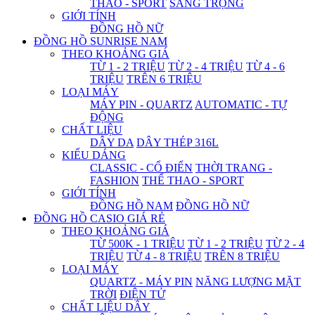
THAO - SPORT
SANG TRỌNG
GIỚI TÍNH
ĐỒNG HỒ NỮ
ĐỒNG HỒ SUNRISE NAM
THEO KHOẢNG GIÁ
TỪ 1 - 2 TRIỆU
TỪ 2 - 4 TRIỆU
TỪ 4 - 6
TRIỆU
TRÊN 6 TRIỆU
LOẠI MÁY
MÁY PIN - QUARTZ
AUTOMATIC - TỰ
ĐỘNG
CHẤT LIỆU
DÂY DA
DÂY THÉP 316L
KIỂU DÁNG
CLASSIC - CỔ ĐIỂN
THỜI TRANG -
FASHION
THỂ THAO - SPORT
GIỚI TÍNH
ĐỒNG HỒ NAM
ĐỒNG HỒ NỮ
ĐỒNG HỒ CASIO GIÁ RẺ
THEO KHOẢNG GIÁ
TỪ 500K - 1 TRIỆU
TỪ 1 - 2 TRIỆU
TỪ 2 - 4
TRIỆU
TỪ 4 - 8 TRIỆU
TRÊN 8 TRIỆU
LOẠI MÁY
QUARTZ - MÁY PIN
NĂNG LƯỢNG MẶT
TRỜI
ĐIỆN TỬ
CHẤT LIỆU DÂY