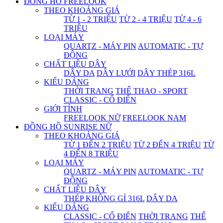
ĐỒNG HỒ FREELOOK
THEO KHOẢNG GIÁ
TỪ 1 - 2 TRIỆU
TỪ 2 - 4 TRIỆU
TỪ 4 - 6
TRIỆU
LOẠI MÁY
QUARTZ - MÁY PIN
AUTOMATIC - TỰ
ĐỘNG
CHẤT LIỆU DÂY
DÂY DA
DÂY LƯỚI
DÂY THÉP 316L
KIỂU DÁNG
THỜI TRANG
THỂ THAO - SPORT
CLASSIC - CỔ ĐIỂN
GIỚI TÍNH
FREELOOK NỮ
FREELOOK NAM
ĐỒNG HỒ SUNRISE NỮ
THEO KHOẢNG GIÁ
TỪ 1 ĐẾN 2 TRIỆU
TỪ 2 ĐẾN 4 TRIỆU
TỪ
4 ĐẾN 8 TRIỆU
LOẠI MÁY
QUARTZ - MÁY PIN
AUTOMATIC - TỰ
ĐỘNG
CHẤT LIỆU DÂY
THÉP KHÔNG GỈ 316L
DÂY DA
KIỂU DÁNG
CLASSIC - CỔ ĐIỂN
THỜI TRANG
THỂ