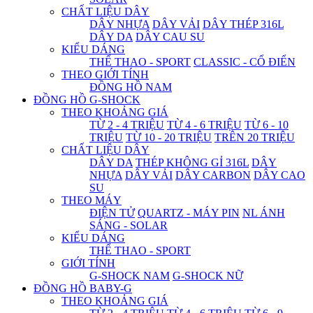
CHẤT LIỆU DÂY
DÂY NHỰA
DÂY VẢI
DÂY THÉP 316L
DÂY DA
DÂY CAU SU
KIỂU DÁNG
THỂ THAO - SPORT
CLASSIC - CỔ ĐIỂN
THEO GIỚI TÍNH
ĐỒNG HỒ NAM
ĐỒNG HỒ G-SHOCK
THEO KHOẢNG GIÁ
TỪ 2 - 4 TRIỆU
TỪ 4 - 6 TRIỆU
TỪ 6 - 10
TRIỆU
TỪ 10 - 20 TRIỆU
TRÊN 20 TRIỆU
CHẤT LIỆU DÂY
DÂY DA
THÉP KHÔNG GỈ 316L
DÂY
NHỰA
DÂY VẢI
DÂY CARBON
DÂY CAO
SU
THEO MÁY
ĐIỆN TỬ
QUARTZ - MÁY PIN
NL ÁNH
SÁNG - SOLAR
KIỂU DÁNG
THỂ THAO - SPORT
GIỚI TÍNH
G-SHOCK NAM
G-SHOCK NỮ
ĐỒNG HỒ BABY-G
THEO KHOẢNG GIÁ