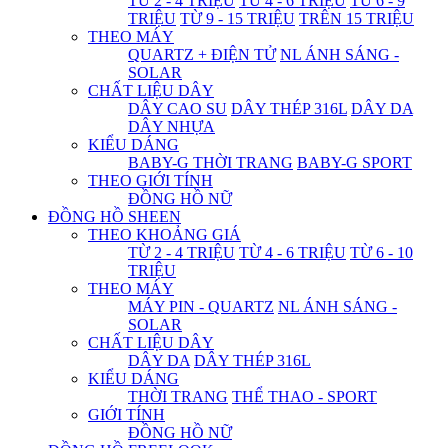
TỪ 2 - 4 TRIỆU
TỪ 4 - 6 TRIỆU
TỪ 6 - 9
TRIỆU
TỪ 9 - 15 TRIỆU
TRÊN 15 TRIỆU
THEO MÁY
QUARTZ + ĐIỆN TỬ
NL ÁNH SÁNG -
SOLAR
CHẤT LIỆU DÂY
DÂY CAO SU
DÂY THÉP 316L
DÂY DA
DÂY NHỰA
KIỂU DÁNG
BABY-G THỜI TRANG
BABY-G SPORT
THEO GIỚI TÍNH
ĐỒNG HỒ NỮ
ĐỒNG HỒ SHEEN
THEO KHOẢNG GIÁ
TỪ 2 - 4 TRIỆU
TỪ 4 - 6 TRIỆU
TỪ 6 - 10
TRIỆU
THEO MÁY
MÁY PIN - QUARTZ
NL ÁNH SÁNG -
SOLAR
CHẤT LIỆU DÂY
DÂY DA
DÂY THÉP 316L
KIỂU DÁNG
THỜI TRANG
THỂ THAO - SPORT
GIỚI TÍNH
ĐỒNG HỒ NỮ