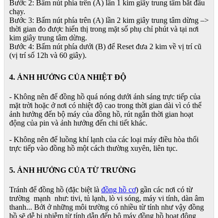
Bước 2: Bấm nút phía trên (A) lần 1 kim giây trung tâm bắt đầu
chạy.
Bước 3: Bấm nút phía trên (A) lần 2 kim giây trung tâm dừng –>
thời gian đo được hiển thị trong mặt số phụ chỉ phút và tại nơi
kim giây trung tâm dừng.
Bước 4: Bấm nút phía dưới (B) để Reset đưa 2 kim về vị trí cũ
(vị trí số 12h và 60 giây).
4. ẢNH HƯỞNG CỦA NHIỆT ĐỘ
- Không nên để đồng hồ quá nóng dưới ánh sáng trực tiếp của
mặt trời hoặc ở nơi có nhiệt độ cao trong thời gian dài vì có thể
ảnh hưởng đến bộ máy của đồng hồ, rút ngắn thời gian hoạt
động của pin và ảnh hưởng đến chi tiết khác.
- Không nên để luồng khí lạnh của các loại máy điều hòa thổi
trực tiếp vào đồng hồ một cách thường xuyên, liên tục.
5. ẢNH HƯỞNG CỦA TỪ TRƯỜNG
Tránh để đồng hồ (đặc biệt là
đồng hồ cơ
) gần các nơi có từ
trường mạnh như: tivi, tủ lạnh, lò vi sóng, máy vi tính, dàn âm
thanh... Bởi ở những môi trường có nhiều từ tính như vậy đồng
hồ sẽ dễ bị nhiễm từ tính dẫn đến bộ máy đồng hồ hoạt động