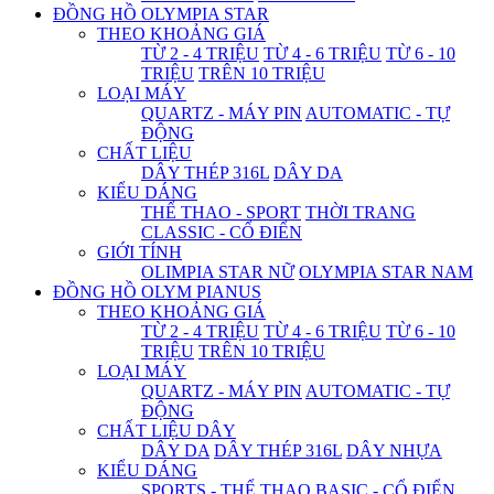
ĐỒNG HỒ OLYMPIA STAR
THEO KHOẢNG GIÁ
TỪ 2 - 4 TRIỆU
TỪ 4 - 6 TRIỆU
TỪ 6 - 10
TRIỆU
TRÊN 10 TRIỆU
LOẠI MÁY
QUARTZ - MÁY PIN
AUTOMATIC - TỰ
ĐỘNG
CHẤT LIỆU
DÂY THÉP 316L
DÂY DA
KIỂU DÁNG
THỂ THAO - SPORT
THỜI TRANG
CLASSIC - CỔ ĐIỂN
GIỚI TÍNH
OLIMPIA STAR NỮ
OLYMPIA STAR NAM
ĐỒNG HỒ OLYM PIANUS
THEO KHOẢNG GIÁ
TỪ 2 - 4 TRIỆU
TỪ 4 - 6 TRIỆU
TỪ 6 - 10
TRIỆU
TRÊN 10 TRIỆU
LOẠI MÁY
QUARTZ - MÁY PIN
AUTOMATIC - TỰ
ĐỘNG
CHẤT LIỆU DÂY
DÂY DA
DÂY THÉP 316L
DÂY NHỰA
KIỂU DÁNG
SPORTS - THỂ THAO
BASIC - CỔ ĐIỂN