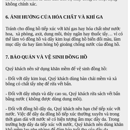
không chính xác.
6. ẢNH HƯỞNG CỦA HÓA CHẤT VÀ KHÍ GA
Tránh cho đồng hồ tiếp xúc với khí gas hay hóa chất như nước
hoa, xà phòng, axit, dung môi, thủy ngân hay thuốc tẩy… vì có
thể làm vỏ đồng hồ và dây kim loại đồng hồ biến đổi màu, làm
mục dây da hay làm hỏng bộ gioăng chống nước của đồng hồ.
7. BẢO QUẢN VÀ VỆ SINH ĐỒNG HỒ
Quý khách nên sử dụng khăn mềm để vệ sinh đồng hồ:
- Đối với dây kim loại, Quý khách dùng bàn chải mềm và xà
bông có chất tẩy nhẹ để rửa vết bẩn.
- Đối với dây nhựa và dây cao su, Quý khách rửa sách vết bẩn
bằng nước ( không được dùng dung môi).
- Đối với đồng hồ dây da, Quý khách nên hạn chế tiếp xúc với
nước. Việc để dây da đồng hồ tiếp xúc thường xuyên và trong
thời gian dài với nước sẽ có hiện tượng ẩm mục dây da. Trong
trường hợp dây da tiếp xúc với nước, Quý khách nên dùng khăn
khô mềm lau nhẹ nhàng để đảm bảo tuổi thọ của dây da.