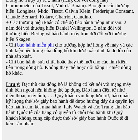
Chronometer của Tissot, Mido là 3 năm). Bao gồm các thương
hiệu: Longines, Mido, Tissot, Calvin Klein, Frederique Constant,
Claude Bernard, Rotary, Charriol, Candino.
+ Các thương hiệu khác có chế độ bảo hành riêng như sau: 2
năm đối với thương hiệu Daniel Wellington, 3 năm đối với
thương hiệu Bering và bảo hành máy trọn đời đối với thương
hiệu Skagen.
- Chỉ
bảo hành miễn phí
cho trường hợp hư hỏng về máy và các
linh kiện bên trong của đồng hồ khi được xác định là do lỗi của
nhà sản xuất.
- Chỉ bảo hành, sửa chữa hoặc thay thế mới cho các linh kiện
bên trong đồng hồ. Không thay thế hoặc đổi bằng 1 chiếc đồng
hồ khác.
Lưu ý
:
Đặc thù của đồng hồ là không có kết nối với mạng máy
tính bên ngoài nên không thể áp dụng Bảo hành điện tử như
điện thoại, máy tính, …. Quý khách vui lòng lưu trữ, bảo quản
kỹ lượng thẻ/ sổ/ giấy bảo hành để được hưởng đầy đủ quyền lợi
bảo hành cam kết mua hàng. Italy Watch và các Trung tâm bảo
hành Quốc tế của hãng có quyền từ chối bảo hành khi Quý
khách không cung cấp được thẻ/ sổ/ giấy bảo hành Quốc tế đi
kèm sản phẩm.