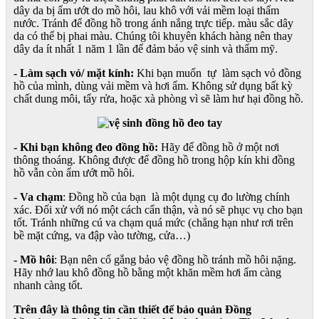
dây da bị ẩm ướt do mồ hôi, lau khô với vải mềm loại thấm
nước. Tránh để đồng hồ trong ánh nắng trực tiếp. màu sắc dây
da có thể bị phai màu. Chúng tôi khuyên khách hàng nên thay
dây da ít nhất 1 năm 1 lần để đảm bảo vệ sinh và thẩm mỹ.
- Làm sạch vỏ/ mặt kính:
Khi bạn muốn tự làm sạch vỏ đồng
hồ của mình, dùng vải mềm và hơi ẩm. Không sử dụng bất kỳ
chất dung môi, tẩy rửa, hoặc xà phòng vì sẽ làm hư hại đồng hồ.
- Khi bạn không đeo đồng hồ:
Hãy để đồng hồ ở một nơi
thông thoáng. Không được để đồng hồ trong hộp kín khi đồng
hồ vẫn còn ẩm ướt mồ hôi.
- Va chạm
: Đồng hồ của bạn là một dụng cụ đo lường chính
xác. Đối xử với nó một cách cẩn thận, và nó sẽ phục vụ cho bạn
tốt. Tránh những cú va chạm quá mức (chẳng hạn như rơi trên
bề mặt cứng, va đập vào tường, cửa…)
- Mồ hôi
: Bạn nên cố gắng bảo vệ đồng hồ tránh mồ hôi nặng.
Hãy nhớ lau khô đồng hồ bằng một khăn mềm hơi ẩm càng
nhanh càng tốt.
Trên đây là thông tin cần thiết để bảo quản Đồng