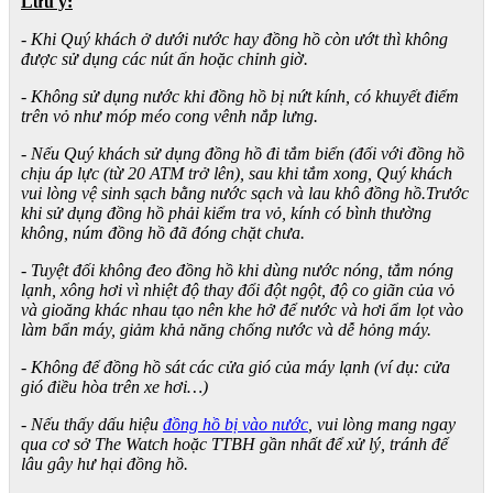
Lưu ý:
- Khi Quý khách ở dưới nước hay đồng hồ còn ướt thì không
được sử dụng các nút ấn hoặc chỉnh giờ.
- Không sử dụng nước khi đồng hồ bị nứt kính, có khuyết điểm
trên vỏ như móp méo cong vênh nắp lưng.
- Nếu Quý khách sử dụng đồng hồ đi tắm biển (đối với đồng hồ
chịu áp lực (từ 20 ATM trở lên), sau khi tắm xong, Quý khách
vui lòng vệ sinh sạch bằng nước sạch và lau khô đồng hồ.Trước
khi sử dụng đồng hồ phải kiểm tra vỏ, kính có bình thường
không, núm đồng hồ đã đóng chặt chưa.
- Tuyệt đối không đeo đồng hồ khi dùng nước nóng, tắm nóng
lạnh, xông hơi vì nhiệt độ thay đổi đột ngột, độ co giãn của vỏ
và gioăng khác nhau tạo nên khe hở để nước và hơi ẩm lọt vào
làm bẩn máy, giảm khả năng chống nước và dễ hỏng máy.
- Không để đồng hồ sát các cửa gió của máy lạnh (ví dụ: cửa
gió điều hòa trên xe hơi…)
- Nếu thấy dấu hiệu
đồng hồ bị vào nước
, vui lòng mang ngay
qua cơ sở The Watch hoặc TTBH gần nhất để xử lý, tránh để
lâu gây hư hại đồng hồ.