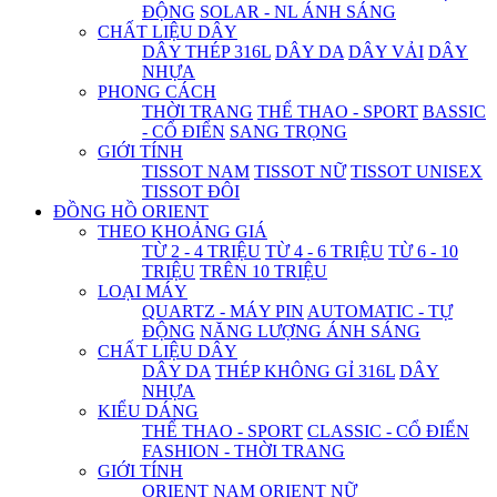
ĐỘNG
SOLAR - NL ÁNH SÁNG
CHẤT LIỆU DÂY
DÂY THÉP 316L
DÂY DA
DÂY VẢI
DÂY
NHỰA
PHONG CÁCH
THỜI TRANG
THỂ THAO - SPORT
BASSIC
- CỔ ĐIỂN
SANG TRỌNG
GIỚI TÍNH
TISSOT NAM
TISSOT NỮ
TISSOT UNISEX
TISSOT ĐÔI
ĐỒNG HỒ ORIENT
THEO KHOẢNG GIÁ
TỪ 2 - 4 TRIỆU
TỪ 4 - 6 TRIỆU
TỪ 6 - 10
TRIỆU
TRÊN 10 TRIỆU
LOẠI MÁY
QUARTZ - MÁY PIN
AUTOMATIC - TỰ
ĐỘNG
NĂNG LƯỢNG ÁNH SÁNG
CHẤT LIỆU DÂY
DÂY DA
THÉP KHÔNG GỈ 316L
DÂY
NHỰA
KIỂU DÁNG
THỂ THAO - SPORT
CLASSIC - CỔ ĐIỂN
FASHION - THỜI TRANG
GIỚI TÍNH
ORIENT NAM
ORIENT NỮ