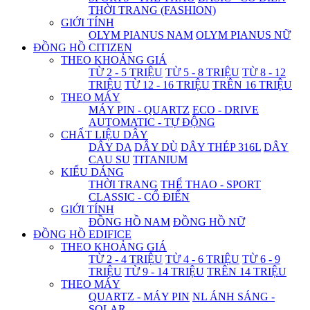
THỜI TRANG (FASHION)
GIỚI TÍNH
OLYM PIANUS NAM
OLYM PIANUS NỮ
ĐỒNG HỒ CITIZEN
THEO KHOẢNG GIÁ
TỪ 2 - 5 TRIỆU
TỪ 5 - 8 TRIỆU
TỪ 8 - 12
TRIỆU
TỪ 12 - 16 TRIỆU
TRÊN 16 TRIỆU
THEO MÁY
MÁY PIN - QUARTZ
ECO - DRIVE
AUTOMATIC - TỰ ĐỘNG
CHẤT LIỆU DÂY
DÂY DA
DÂY DÙ
DÂY THÉP 316L
DÂY
CAU SU
TITANIUM
KIỂU DÁNG
THỜI TRANG
THỂ THAO - SPORT
CLASSIC - CỔ ĐIỂN
GIỚI TÍNH
ĐỒNG HỒ NAM
ĐỒNG HỒ NỮ
ĐỒNG HỒ EDIFICE
THEO KHOẢNG GIÁ
TỪ 2 - 4 TRIỆU
TỪ 4 - 6 TRIỆU
TỪ 6 - 9
TRIỆU
TỪ 9 - 14 TRIỆU
TRÊN 14 TRIỆU
THEO MÁY
QUARTZ - MÁY PIN
NL ÁNH SÁNG -
SOLAR