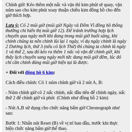
Chỉnh giờ: Kéo thêm một nấc và vặn thì kim phút sẽ quay, vặn
núm sao cho kim phút xoay thuận chiều kim đồng hồ cho đến
giờ thích hợp.
Lưu ý:
Có 2 múi giờ (múi giờ Ngày và Đêm Vì đồng hồ thông
thường chỉ hiển thị múi giờ 12). Để tránh trường hợp lịch
chuyển qua ngày mới khi đang trong múi giờ buổi sáng, khi
chỉnh chúng ta nên chỉnh lùi lại 1 ngày, ví dụ ngày chỉnh là ngày
2 Dương lịch, thứ 3 (nếu có lịch Thứ) thì chúng ta chỉnh là ngày
1 và thứ 2, sau đó kéo ra thêm 1 nấc và vặn để chỉnh giờ, khi
thấy lịch chuyển sang ngày mới tức đang múi giờ đêm, lúc đó
chỉ cần chỉnh đúng múi giờ hiện tại là được.
+ Đối với
đồng hồ 6 kim
:
Cách điều chỉnh: Có 1 núm chỉnh giờ và 2 nút A, B:
- Núm chỉnh giờ có 2 nấc chỉnh, nấc đầu tiên để chỉnh ngày, nấc
thứ 2 để chỉnh giờ và phút (Chỉnh như đồng hồ 2 kim)
- Nút A,B sử dụng cho chức năng bấm giờ Chronograph như
sau:
Bước 1: Nhấn nút Reset (B) về vị trí ban đầu, trước khi thực
hiện chức năng bấm giờ thể thao.