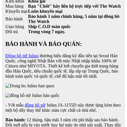
Kiểu khóa
Khóa gài
Mua hàng
Bạn "Chốt" hãy liên hệ trực tiếp với The Watch
Khuyến mại
Luôn khuyến mại
Bảo hành 1 năm chính hãng, 5 năm tại đồng hồ
Bảo hành
The Watch
Giao hàng
Ship C.O.D toàn quốc
Đổi trả
Trong vòng 7 ngày.
BẢO HÀNH VÀ BẢO QUẢN:
Đồng hồ nữ Julius
thương hiệu đăng ký đầu tiên tại Seoul Hàn
Quốc, công nghệ Nhật Bản với máy Nhật nhập khẩu 100% từ
Citizen như MIYOTA. Thiết kế bởi chuyên gia thời trang hàng
đầu Hàn Quốc, tiêu chuẩn quốc tế, lắp ráp tại Trung Quốc, bảo
hành toàn quốc và quốc tế, chế độ hậu mãi tốt nhất.
- Với mẫu
đồng hồ nữ
Julius JA-1155D này được tặng kèm theo
một bộ dây thay thế khác màu cực chất cả nhà nhé.
Bảo hành:
12 tháng, hậu mãi 3 năm chi phí thấp sau bảo hành.
Đổi mới nếu bị vào nước hay hư máy do nhà sản xuất. Thay dây