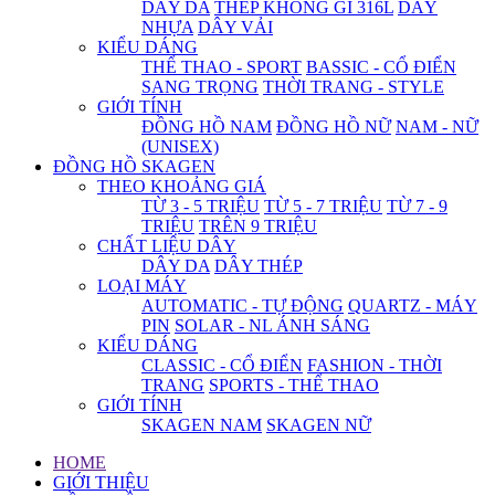
DÂY DA
THÉP KHÔNG GỈ 316L
DÂY
NHỰA
DÂY VẢI
KIỂU DÁNG
THỂ THAO - SPORT
BASSIC - CỔ ĐIỂN
SANG TRỌNG
THỜI TRANG - STYLE
GIỚI TÍNH
ĐỒNG HỒ NAM
ĐỒNG HỒ NỮ
NAM - NỮ
(UNISEX)
ĐỒNG HỒ SKAGEN
THEO KHOẢNG GIÁ
TỪ 3 - 5 TRIỆU
TỪ 5 - 7 TRIỆU
TỪ 7 - 9
TRIỆU
TRÊN 9 TRIỆU
CHẤT LIỆU DÂY
DÂY DA
DÂY THÉP
LOẠI MÁY
AUTOMATIC - TỰ ĐỘNG
QUARTZ - MÁY
PIN
SOLAR - NL ÁNH SÁNG
KIỂU DÁNG
CLASSIC - CỔ ĐIỂN
FASHION - THỜI
TRANG
SPORTS - THỂ THAO
GIỚI TÍNH
SKAGEN NAM
SKAGEN NỮ
HOME
GIỚI THIỆU