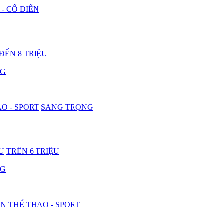
 - CỔ ĐIỂN
 ĐẾN 8 TRIỆU
NG
O - SPORT
SANG TRỌNG
ỆU
TRÊN 6 TRIỆU
NG
ON
THỂ THAO - SPORT