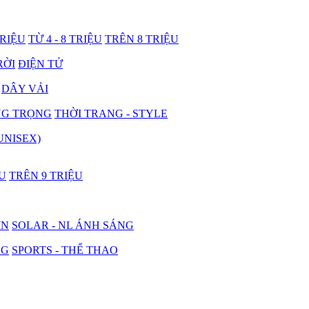
TRIỆU
TỪ 4 - 8 TRIỆU
TRÊN 8 TRIỆU
RỜI
ĐIỆN TỬ
DÂY VẢI
NG TRỌNG
THỜI TRANG - STYLE
UNISEX)
ỆU
TRÊN 9 TRIỆU
IN
SOLAR - NL ÁNH SÁNG
NG
SPORTS - THỂ THAO