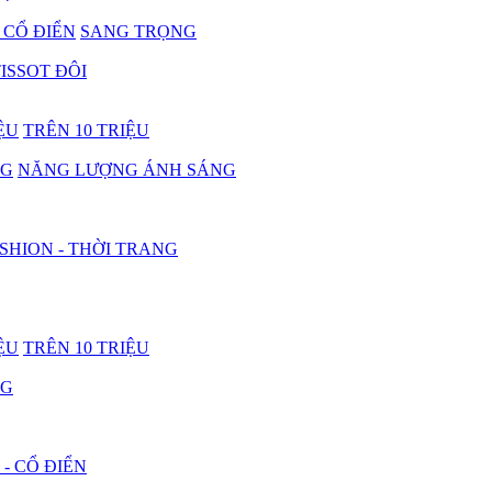
- CỔ ĐIỂN
SANG TRỌNG
ISSOT ĐÔI
IỆU
TRÊN 10 TRIỆU
NG
NĂNG LƯỢNG ÁNH SÁNG
SHION - THỜI TRANG
IỆU
TRÊN 10 TRIỆU
NG
 - CỔ ĐIỂN