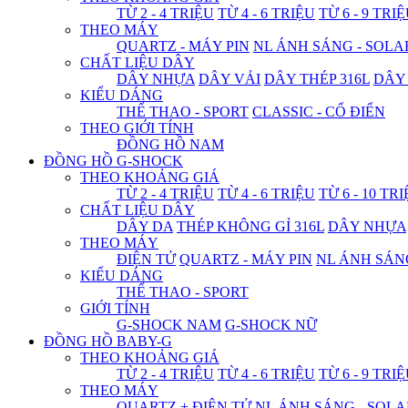
TỪ 2 - 4 TRIỆU
TỪ 4 - 6 TRIỆU
TỪ 6 - 9 TRI
THEO MÁY
QUARTZ - MÁY PIN
NL ÁNH SÁNG - SOLA
CHẤT LIỆU DÂY
DÂY NHỰA
DÂY VẢI
DÂY THÉP 316L
DÂY
KIỂU DÁNG
THỂ THAO - SPORT
CLASSIC - CỔ ĐIỂN
THEO GIỚI TÍNH
ĐỒNG HỒ NAM
ĐỒNG HỒ G-SHOCK
THEO KHOẢNG GIÁ
TỪ 2 - 4 TRIỆU
TỪ 4 - 6 TRIỆU
TỪ 6 - 10 TR
CHẤT LIỆU DÂY
DÂY DA
THÉP KHÔNG GỈ 316L
DÂY NHỰA
THEO MÁY
ĐIỆN TỬ
QUARTZ - MÁY PIN
NL ÁNH SÁN
KIỂU DÁNG
THỂ THAO - SPORT
GIỚI TÍNH
G-SHOCK NAM
G-SHOCK NỮ
ĐỒNG HỒ BABY-G
THEO KHOẢNG GIÁ
TỪ 2 - 4 TRIỆU
TỪ 4 - 6 TRIỆU
TỪ 6 - 9 TRI
THEO MÁY
QUARTZ + ĐIỆN TỬ
NL ÁNH SÁNG - SOLA