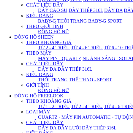
CHẤT LIỆU DÂY
DÂY CAO SU
DÂY THÉP 316L
DÂY DA
DÂ
KIỂU DÁNG
BABY-G THỜI TRANG
BABY-G SPORT
THEO GIỚI TÍNH
ĐỒNG HỒ NỮ
ĐỒNG HỒ SHEEN
THEO KHOẢNG GIÁ
TỪ 2 - 4 TRIỆU
TỪ 4 - 6 TRIỆU
TỪ 6 - 10 TR
THEO MÁY
MÁY PIN - QUARTZ
NL ÁNH SÁNG - SOLA
CHẤT LIỆU DÂY
DÂY DA
DÂY THÉP 316L
KIỂU DÁNG
THỜI TRANG
THỂ THAO - SPORT
GIỚI TÍNH
ĐỒNG HỒ NỮ
ĐỒNG HỒ FREELOOK
THEO KHOẢNG GIÁ
TỪ 1 - 2 TRIỆU
TỪ 2 - 4 TRIỆU
TỪ 4 - 6 TRI
LOẠI MÁY
QUARTZ - MÁY PIN
AUTOMATIC - TỰ ĐỘ
CHẤT LIỆU DÂY
DÂY DA
DÂY LƯỚI
DÂY THÉP 316L