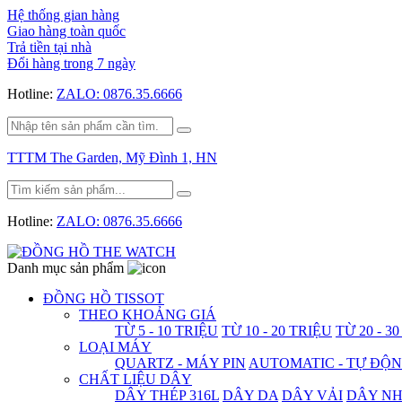
Hệ thống gian hàng
Giao hàng toàn quốc
Trả tiền tại nhà
Đổi hàng trong 7 ngày
Hotline:
ZALO: 0876.35.6666
TTTM The Garden, Mỹ Đình 1, HN
Hotline:
ZALO: 0876.35.6666
Danh mục sản phẩm
ĐỒNG HỒ TISSOT
THEO KHOẢNG GIÁ
TỪ 5 - 10 TRIỆU
TỪ 10 - 20 TRIỆU
TỪ 20 - 3
LOẠI MÁY
QUARTZ - MÁY PIN
AUTOMATIC - TỰ ĐỘ
CHẤT LIỆU DÂY
DÂY THÉP 316L
DÂY DA
DÂY VẢI
DÂY N