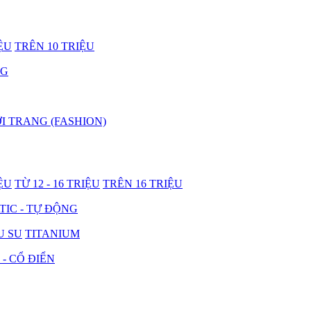
IỆU
TRÊN 10 TRIỆU
NG
I TRANG (FASHION)
IỆU
TỪ 12 - 16 TRIỆU
TRÊN 16 TRIỆU
IC - TỰ ĐỘNG
U SU
TITANIUM
 - CỔ ĐIỂN