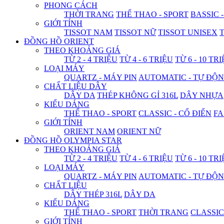
PHONG CÁCH
THỜI TRANG
THỂ THAO - SPORT
BASSIC 
GIỚI TÍNH
TISSOT NAM
TISSOT NỮ
TISSOT UNISEX
T
ĐỒNG HỒ ORIENT
THEO KHOẢNG GIÁ
TỪ 2 - 4 TRIỆU
TỪ 4 - 6 TRIỆU
TỪ 6 - 10 TR
LOẠI MÁY
QUARTZ - MÁY PIN
AUTOMATIC - TỰ ĐỘ
CHẤT LIỆU DÂY
DÂY DA
THÉP KHÔNG GỈ 316L
DÂY NHỰA
KIỂU DÁNG
THỂ THAO - SPORT
CLASSIC - CỔ ĐIỂN
FA
GIỚI TÍNH
ORIENT NAM
ORIENT NỮ
ĐỒNG HỒ OLYMPIA STAR
THEO KHOẢNG GIÁ
TỪ 2 - 4 TRIỆU
TỪ 4 - 6 TRIỆU
TỪ 6 - 10 TR
LOẠI MÁY
QUARTZ - MÁY PIN
AUTOMATIC - TỰ ĐỘ
CHẤT LIỆU
DÂY THÉP 316L
DÂY DA
KIỂU DÁNG
THỂ THAO - SPORT
THỜI TRANG
CLASSIC
GIỚI TÍNH