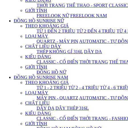
KIỂU DÁNG
THỜI TRANG
THỂ THAO - SPORT
CLASSIC
GIỚI TÍNH
FREELOOK NỮ
FREELOOK NAM
ĐỒNG HỒ SUNRISE NỮ
THEO KHOẢNG GIÁ
TỪ 1 ĐẾN 2 TRIỆU
TỪ 2 ĐẾN 4 TRIỆU
TỪ 4
LOẠI MÁY
QUARTZ - MÁY PIN
AUTOMATIC - TỰ ĐỘ
CHẤT LIỆU DÂY
THÉP KHÔNG GỈ 316L
DÂY DA
KIỂU DÁNG
CLASSIC - CỔ ĐIỂN
THỜI TRANG
THỂ THA
GIỚI TÍNH
ĐỒNG HỒ NỮ
ĐỒNG HỒ SUNRISE NAM
THEO KHOẢNG GIÁ
TỪ 1 - 2 TRIỆU
TỪ 2 - 4 TRIỆU
TỪ 4 - 6 TRI
LOẠI MÁY
MÁY PIN - QUARTZ
AUTOMATIC - TỰ ĐỘ
CHẤT LIỆU
DÂY DA
DÂY THÉP 316L
KIỂU DÁNG
CLASSIC - CỔ ĐIỂN
THỜI TRANG - FASHI
GIỚI TÍNH