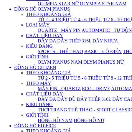
OLIMPIA STAR NỮ
OLYMPIA STAR NAM
ĐỒNG HỒ OLYM PIANUS
THEO KHOẢNG GIÁ
TỪ 2 - 4 TRIỆU
TỪ 4 - 6 TRIỆU
TỪ 6 - 10 TR
LOẠI MÁY
QUARTZ - MÁY PIN
AUTOMATIC - TỰ ĐỘ
CHẤT LIỆU DÂY
DÂY DA
DÂY THÉP 316L
DÂY NHỰA
KIỂU DÁNG
SPORTS - THỂ THAO
BASIC - CỔ ĐIỂN
THỜ
GIỚI TÍNH
OLYM PIANUS NAM
OLYM PIANUS NỮ
ĐỒNG HỒ CITIZEN
THEO KHOẢNG GIÁ
TỪ 2 - 5 TRIỆU
TỪ 5 - 8 TRIỆU
TỪ 8 - 12 TR
THEO MÁY
MÁY PIN - QUARTZ
ECO - DRIVE
AUTOMAT
CHẤT LIỆU DÂY
DÂY DA
DÂY DÙ
DÂY THÉP 316L
DÂY CA
KIỂU DÁNG
THỜI TRANG
THỂ THAO - SPORT
CLASSIC
GIỚI TÍNH
ĐỒNG HỒ NAM
ĐỒNG HỒ NỮ
ĐỒNG HỒ EDIFICE
THEO KHOẢNG GIÁ