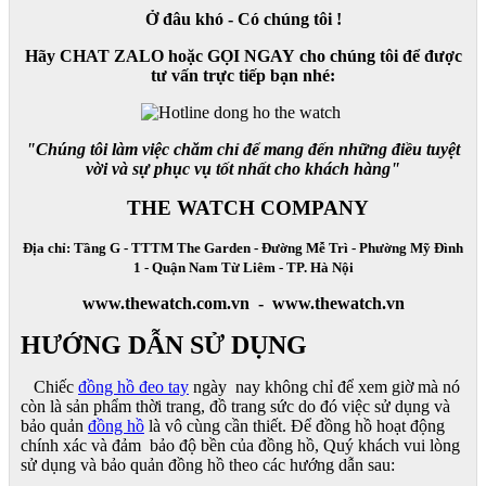
Ở đâu khó - Có chúng tôi !
Hãy CHAT ZALO hoặc GỌI NGAY cho chúng tôi để được
tư vấn trực tiếp bạn nhé:
"Chúng tôi làm việc chăm chỉ để mang đến những điều tuyệt
vời và sự phục vụ tốt nhất cho khách hàng"
THE WATCH COMPANY
Địa chỉ: Tầng G - TTTM The Garden - Đường Mễ Trì - Phường Mỹ Đình
1 - Quận Nam Từ Liêm - TP. Hà Nội
www.thewatch.com.vn - www.thewatch.vn
HƯỚNG DẪN SỬ DỤNG
Chiếc
đồng hồ đeo tay
ngày nay không chỉ để xem giờ mà nó
còn là sản phẩm thời trang, đồ trang sức do đó việc sử dụng và
bảo quản
đồng hồ
là vô cùng cần thiết. Để đồng hồ hoạt động
chính xác và đảm bảo độ bền của đồng hồ, Quý khách vui lòng
sử dụng và bảo quản đồng hồ theo các hướng dẫn sau: