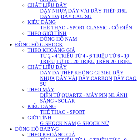
CHẤT LIỆU DÂY
DÂY NHỰA
DÂY VẢI
DÂY THÉP 316L
DÂY DA
DÂY CAU SU
KIỂU DÁNG
THỂ THAO - SPORT
CLASSIC - CỔ ĐIỂN
THEO GIỚI TÍNH
ĐỒNG HỒ NAM
ĐỒNG HỒ G-SHOCK
THEO KHOẢNG GIÁ
TỪ 2 - 4 TRIỆU
TỪ 4 - 6 TRIỆU
TỪ 6 - 10
TRIỆU
TỪ 10 - 20 TRIỆU
TRÊN 20 TRIỆU
CHẤT LIỆU DÂY
DÂY DA
THÉP KHÔNG GỈ 316L
DÂY
NHỰA
DÂY VẢI
DÂY CARBON
DÂY CAO
SU
THEO MÁY
ĐIỆN TỬ
QUARTZ - MÁY PIN
NL ÁNH
SÁNG - SOLAR
KIỂU DÁNG
THỂ THAO - SPORT
GIỚI TÍNH
G-SHOCK NAM
G-SHOCK NỮ
ĐỒNG HỒ BABY-G
THEO KHOẢNG GIÁ