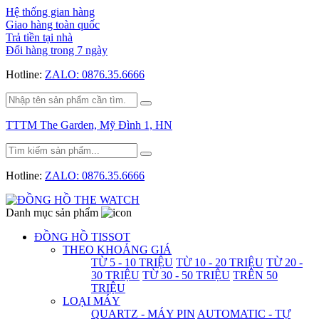
Hệ thống gian hàng
Giao hàng toàn quốc
Trả tiền tại nhà
Đổi hàng trong 7 ngày
Hotline:
ZALO: 0876.35.6666
TTTM The Garden, Mỹ Đình 1, HN
Hotline:
ZALO: 0876.35.6666
Danh mục sản phẩm
ĐỒNG HỒ TISSOT
THEO KHOẢNG GIÁ
TỪ 5 - 10 TRIỆU
TỪ 10 - 20 TRIỆU
TỪ 20 -
30 TRIỆU
TỪ 30 - 50 TRIỆU
TRÊN 50
TRIỆU
LOẠI MÁY
QUARTZ - MÁY PIN
AUTOMATIC - TỰ