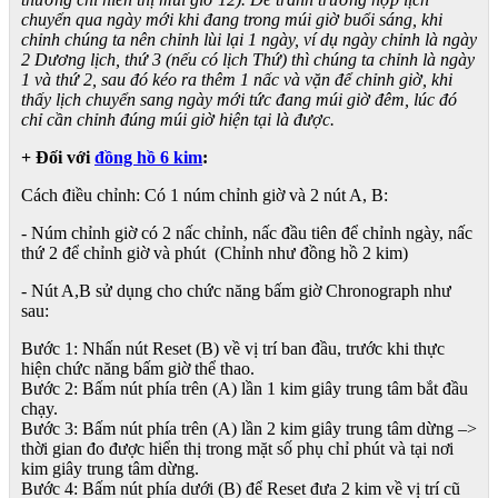
chuyển qua ngày mới khi đang trong múi giờ buổi sáng, khi
chỉnh chúng ta nên chỉnh lùi lại 1 ngày, ví dụ ngày chỉnh là ngày
2 Dương lịch, thứ 3 (nếu có lịch Thứ) thì chúng ta chỉnh là ngày
1 và thứ 2, sau đó kéo ra thêm 1 nấc và vặn để chỉnh giờ, khi
thấy lịch chuyển sang ngày mới tức đang múi giờ đêm, lúc đó
chỉ cần chỉnh đúng múi giờ hiện tại là được.
+ Đối với
đồng hồ 6 kim
:
Cách điều chỉnh: Có 1 núm chỉnh giờ và 2 nút A, B:
- Núm chỉnh giờ có 2 nấc chỉnh, nấc đầu tiên để chỉnh ngày, nấc
thứ 2 để chỉnh giờ và phút (Chỉnh như đồng hồ 2 kim)
- Nút A,B sử dụng cho chức năng bấm giờ Chronograph như
sau:
Bước 1: Nhấn nút Reset (B) về vị trí ban đầu, trước khi thực
hiện chức năng bấm giờ thể thao.
Bước 2: Bấm nút phía trên (A) lần 1 kim giây trung tâm bắt đầu
chạy.
Bước 3: Bấm nút phía trên (A) lần 2 kim giây trung tâm dừng –>
thời gian đo được hiển thị trong mặt số phụ chỉ phút và tại nơi
kim giây trung tâm dừng.
Bước 4: Bấm nút phía dưới (B) để Reset đưa 2 kim về vị trí cũ