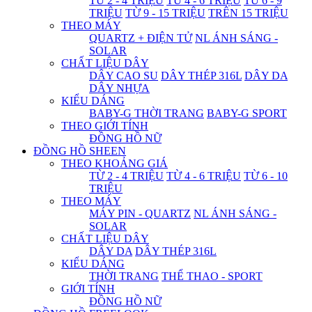
TỪ 2 - 4 TRIỆU
TỪ 4 - 6 TRIỆU
TỪ 6 - 9
TRIỆU
TỪ 9 - 15 TRIỆU
TRÊN 15 TRIỆU
THEO MÁY
QUARTZ + ĐIỆN TỬ
NL ÁNH SÁNG -
SOLAR
CHẤT LIỆU DÂY
DÂY CAO SU
DÂY THÉP 316L
DÂY DA
DÂY NHỰA
KIỂU DÁNG
BABY-G THỜI TRANG
BABY-G SPORT
THEO GIỚI TÍNH
ĐỒNG HỒ NỮ
ĐỒNG HỒ SHEEN
THEO KHOẢNG GIÁ
TỪ 2 - 4 TRIỆU
TỪ 4 - 6 TRIỆU
TỪ 6 - 10
TRIỆU
THEO MÁY
MÁY PIN - QUARTZ
NL ÁNH SÁNG -
SOLAR
CHẤT LIỆU DÂY
DÂY DA
DÂY THÉP 316L
KIỂU DÁNG
THỜI TRANG
THỂ THAO - SPORT
GIỚI TÍNH
ĐỒNG HỒ NỮ