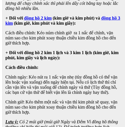
lượng để chạy chính xác thì phải lên dây cót bằng tay hoặc lắc
đồng hồ nhiều lần.
+ Đối với
đồng hồ 2 kim
(kim giờ và kim phút) và
đồng hồ 3
kim
(kim giờ, kim phút và kim giây):
Cách điều chỉnh: Kéo núm chỉnh giờ ra 1 nấc để chỉnh, vặn
núm sao cho kim phút xoay thuận chiều kim đồng hồ cho đến
giờ thích hợp.
+ Đối với đồng hồ 2 kim 1 lịch và 3 kim 1 lịch (kim giờ, kim
phút, kim giây và lịch ngày):
Cách điều chỉnh:
Chỉnh ngày: Kéo nút ra 1 nấc vặn nhẹ (tùy đồng hồ có thể vặn
lên hoặc vặn xuống) đến ngày hiện tại. Nếu có lịch thứ thì chỉ
cần vặn lên và vặn xuống để chỉnh ngày và thứ (Tùy đồng hồ,
các bạn cứ vặn thử để biết vặn lên là chỉnh ngày hay thứ).
Chỉnh giờ: Kéo thêm một nấc và vặn thì kim phút sẽ quay, vặn
núm sao cho kim phút xoay thuận chiều kim đồng hồ cho đến
giờ thích hợp.
Lưu ý:
Có 2 múi giờ (múi giờ Ngày và Đêm Vì đồng hồ thông
thường chỉ hiển thị múi giờ 12). Để tránh trường hợp lịch