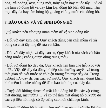
hoa, xà phòng, axit, dung môi, thủy ngân hay thuốc tẩy… vì có
thể làm vỏ đồng hồ và dây kim loại đồng hồ biến đổi màu, làm
mục dây da hay làm hỏng bộ gioăng chống nước của đồng hồ.
7. BẢO QUẢN VÀ VỆ SINH ĐỒNG HỒ
Quý khách nên sử dụng khăn mềm để vệ sinh đồng hồ:
- Đối với dây kim loại, Quý khách dùng bàn chải mềm và xà
bông có chất tẩy nhẹ để rửa vết bẩn.
- Đối với dây nhựa và dây cao su, Quý khách rửa sách vết bẩn
bằng nước ( không được dùng dung môi).
- Đối với đồng hồ dây da, Quý khách nên hạn chế tiếp xúc với
nước. Việc để dây da đồng hồ tiếp xúc thường xuyên và trong
thời gian dài với nước sẽ có hiện tượng ẩm mục dây da. Trong
trường hợp dây da tiếp xúc với nước, Quý khách nên dùng khăn
khô mềm lau nhẹ nhàng để đảm bảo tuổi thọ của dây da.
- Tuyệt đối không được trà mặt kính đồng hồ lên các vật cứng,
mặt đường, mặt tường… Vì có thể làm mặt đồng hồ bị xước do
các vật liệu hỗn hợp có độ cứng cao hơn chất liệu kính.
- Tránh để đồng hồ bị rơi, quăng quật hay ném vì sẽ gây lỗi cho