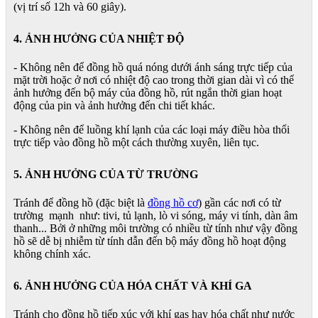
(vị trí số 12h và 60 giây).
4. ẢNH HƯỞNG CỦA NHIỆT ĐỘ
- Không nên để đồng hồ quá nóng dưới ánh sáng trực tiếp của
mặt trời hoặc ở nơi có nhiệt độ cao trong thời gian dài vì có thể
ảnh hưởng đến bộ máy của đồng hồ, rút ngắn thời gian hoạt
động của pin và ảnh hưởng đến chi tiết khác.
- Không nên để luồng khí lạnh của các loại máy điều hòa thổi
trực tiếp vào đồng hồ một cách thường xuyên, liên tục.
5. ẢNH HƯỞNG CỦA TỪ TRƯỜNG
Tránh để đồng hồ (đặc biệt là
đồng hồ cơ
) gần các nơi có từ
trường mạnh như: tivi, tủ lạnh, lò vi sóng, máy vi tính, dàn âm
thanh... Bởi ở những môi trường có nhiều từ tính như vậy đồng
hồ sẽ dễ bị nhiễm từ tính dẫn đến bộ máy đồng hồ hoạt động
không chính xác.
6. ẢNH HƯỞNG CỦA HÓA CHẤT VÀ KHÍ GA
Tránh cho đồng hồ tiếp xúc với khí gas hay hóa chất như nước