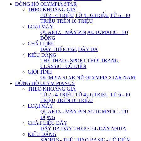
ĐỒNG HỒ OLYMPIA STAR
THEO KHOẢNG GIÁ
TỪ 2 - 4 TRIỆU
TỪ 4 - 6 TRIỆU
TỪ 6 - 10
TRIỆU
TRÊN 10 TRIỆU
LOẠI MÁY
QUARTZ - MÁY PIN
AUTOMATIC - TỰ
ĐỘNG
CHẤT LIỆU
DÂY THÉP 316L
DÂY DA
KIỂU DÁNG
THỂ THAO - SPORT
THỜI TRANG
CLASSIC - CỔ ĐIỂN
GIỚI TÍNH
OLIMPIA STAR NỮ
OLYMPIA STAR NAM
ĐỒNG HỒ OLYM PIANUS
THEO KHOẢNG GIÁ
TỪ 2 - 4 TRIỆU
TỪ 4 - 6 TRIỆU
TỪ 6 - 10
TRIỆU
TRÊN 10 TRIỆU
LOẠI MÁY
QUARTZ - MÁY PIN
AUTOMATIC - TỰ
ĐỘNG
CHẤT LIỆU DÂY
DÂY DA
DÂY THÉP 316L
DÂY NHỰA
KIỂU DÁNG
SPORTS - THỂ THAO
BASIC - CỔ ĐIỂN