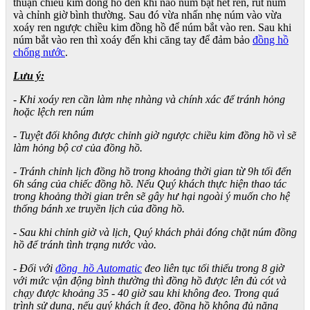
thuận chiều kim đồng hồ đến khi nào núm bật hết ren, rút núm
và chỉnh giờ bình thường. Sau đó vừa nhấn nhẹ núm vào vừa
xoáy ren ngược chiều kim đồng hồ để núm bắt vào ren. Sau khi
núm bắt vào ren thì xoáy đến khi căng tay để đảm bảo
đồng hồ
chống nước
.
Lưu ý:
- Khi xoáy ren cần làm nhẹ nhàng và chính xác để tránh hỏng
hoặc lệch ren núm
- Tuyệt đối không được chỉnh giờ ngược chiều kim đồng hồ vì sẽ
làm hỏng bộ cơ của đồng hồ.
- Tránh chỉnh lịch đồng hồ trong khoảng thời gian từ 9h tối đến
6h sáng của chiếc đồng hồ. Nếu Quý khách thực hiện thao tác
trong khoảng thời gian trên sẽ gây hư hại ngoài ý muốn cho hệ
thống bánh xe truyền lịch của đồng hồ.
- Sau khi chỉnh giờ và lịch, Quý khách phải đóng chặt núm đồng
hồ để tránh tình trạng nước vào.
- Đối với
đồng hồ Automatic
đeo liên tục tối thiểu trong 8 giờ
với mức vận động bình thường thì đồng hồ được lên đủ cót và
chạy được khoảng 35 - 40 giờ sau khi không đeo. Trong quá
trình sử dụng, nếu quý khách ít đeo, đồng hồ không đủ năng