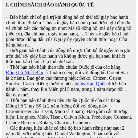
I. CHÍNH SÁCH BẢO HÀNH QUỐC TẾ
- Bảo hành chỉ có giá trị khi đồng hồ có thẻ/ sổ/ giấy bảo hành
chính thức đi kèm. Thẻ/ sổ/ giấy bảo hành phải được ghi đầy đủ
và chính xác các thông tin như: Mã số đồng hồ, mã đáy đồng hồ
(nếu có), địa chỉ bán, ngày mua hàng, ....Thẻ/ sổ/ giấy bảo hành
phải được đóng dấu của Đại lý ủy quyền chính thức hoặc Cửa
hàng bán ra.
- Thời gian bảo hành của đồng hồ được tính kể từ ngày mua ghi
trên thẻ/ sổ/ giấy bảo hành và không được gia hạn sau khi hết
thời hạn bảo hành. Cụ thể như sau:
+ Thời hạn bảo hành theo tiêu chuẩn Quốc tế của các hãng
Đồng hồ Nhật Bản
là 1 năm (riêng đối với đồng hồ Orient Star
là 2 năm). Bao gồm các thương hiệu: Seiko, Citizen, Orient,
Sunrise, Casio. Riêng thương hiệu
Julius Hàn Quốc
được bảo
hành 1 năm, thay Pin Miễn phí 5 năm, trong 1 năm được đổi 1
lần dây mới.
+ Thời hạn bảo hành theo tiêu chuẩn Quốc tế của các hãng
Đồng hồ Thụy Sỹ là 2 năm (riêng đối với dòng máy
Chronometer của Tissot, Mido là 3 năm). Bao gồm các thương
hiệu: Longines, Mido, Tissot, Calvin Klein, Frederique Constant,
Claude Bernard, Rotary, Charriol, Candino.
+ Các thương hiệu khác có chế độ bảo hành riêng như sau: 2
năm đối với thương hiệu Daniel Wellington, 3 năm đối với