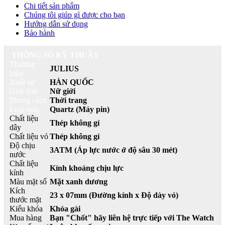
Chi tiết sản phẩm
Chúng tôi giúp gì được cho bạn
Hướng dẫn sử dụng
Bảo hành
THÔNG SỐ KỸ THUẬT
Thương
JULIUS
hiệu
Xuất sứ
HÀN QUỐC
Giới tính
Nữ giới
Phong cách
Thời trang
Loại máy
Quartz (Máy pin)
Chất liệu
Thép không gỉ
dây
Chất liệu vỏ
Thép không gỉ
Độ chịu
3ATM (Áp lực nước ở độ sâu 30 mét)
nước
Chất liệu
Kính khoáng chịu lực
kính
Màu mặt số
Mặt xanh dương
Kích
23 x 07mm (Đường kính x Độ dày vỏ)
thước mặt
Kiểu khóa
Khóa gài
Mua hàng
Bạn "Chốt" hãy liên hệ trực tiếp với The Watch