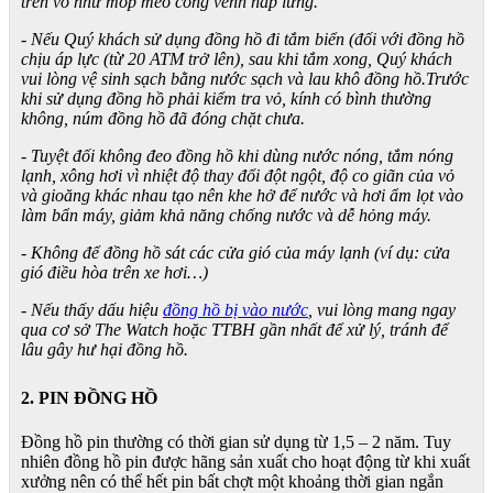
trên vỏ như móp méo cong vênh nắp lưng.
- Nếu Quý khách sử dụng đồng hồ đi tắm biển (đối với đồng hồ
chịu áp lực (từ 20 ATM trở lên), sau khi tắm xong, Quý khách
vui lòng vệ sinh sạch bằng nước sạch và lau khô đồng hồ.Trước
khi sử dụng đồng hồ phải kiểm tra vỏ, kính có bình thường
không, núm đồng hồ đã đóng chặt chưa.
- Tuyệt đối không đeo đồng hồ khi dùng nước nóng, tắm nóng
lạnh, xông hơi vì nhiệt độ thay đổi đột ngột, độ co giãn của vỏ
và gioăng khác nhau tạo nên khe hở để nước và hơi ẩm lọt vào
làm bẩn máy, giảm khả năng chống nước và dễ hỏng máy.
- Không để đồng hồ sát các cửa gió của máy lạnh (ví dụ: cửa
gió điều hòa trên xe hơi…)
- Nếu thấy dấu hiệu
đồng hồ bị vào nước
, vui lòng mang ngay
qua cơ sở The Watch hoặc TTBH gần nhất để xử lý, tránh để
lâu gây hư hại đồng hồ.
2. PIN ĐỒNG HỒ
Đồng hồ pin thường có thời gian sử dụng từ 1,5 – 2 năm. Tuy
nhiên đồng hồ pin được hãng sản xuất cho hoạt động từ khi xuất
xưởng nên có thể hết pin bất chợt một khoảng thời gian ngắn