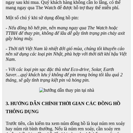
ngay sau khi mua. Quý khách hàng không cần lo lắng, có thể
mang ngay qua The Watch để được hỗ trợ thay thế miễn phí.
Một số chú ý khi sử dụng đồng hồ pin:
- Nếu đồng hồ hết pin, nên mang ngay qua The Watch hoặc
TTBH để thay pin, không để lâu dễ gây tình trạng pin chảy axit
gây hỏng máy.
- Thời tiết Việt Nam là nhiệt đới gió mùa, chúng tôi khuyến cáo
nên sử dụng các loại pin Nhật, phù hợp với thời tiết khí hậu Việt
Nam.
- Với các loại pin sạc đặc thù như Eco-drive, Solar, Earth
Saver…quý khách lưu ý không để pin trong bóng tối lâu quá 2
tháng, sẽ gây tình trạng kiệt pin và hỏng pin.
3. HƯỚNG DẪN CHỈNH THỜI GIAN CÁC ĐỒNG HỒ
THÔNG DỤNG
Trước tiên, cần kiểm tra xem núm đồng hồ là loại núm ren xoáy
hay núm rút bình thường. Nếu là núm ren xoáy, cần xoáy ren