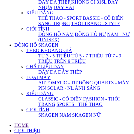
DÂY DA
THÉP KHÔNG GỈ 316L
DÂY
NHỰA
DÂY VẢI
KIỂU DÁNG
THỂ THAO - SPORT
BASSIC - CỔ ĐIỂN
SANG TRỌNG
THỜI TRANG - STYLE
GIỚI TÍNH
ĐỒNG HỒ NAM
ĐỒNG HỒ NỮ
NAM - NỮ
(UNISEX)
ĐỒNG HỒ SKAGEN
THEO KHOẢNG GIÁ
TỪ 3 - 5 TRIỆU
TỪ 5 - 7 TRIỆU
TỪ 7 - 9
TRIỆU
TRÊN 9 TRIỆU
CHẤT LIỆU DÂY
DÂY DA
DÂY THÉP
LOẠI MÁY
AUTOMATIC - TỰ ĐỘNG
QUARTZ - MÁY
PIN
SOLAR - NL ÁNH SÁNG
KIỂU DÁNG
CLASSIC - CỔ ĐIỂN
FASHION - THỜI
TRANG
SPORTS - THỂ THAO
GIỚI TÍNH
SKAGEN NAM
SKAGEN NỮ
HOME
GIỚI THIỆU