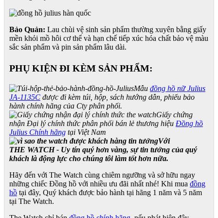
Bảo Quản:
Lau chùi vệ sinh sản phẩm thường xuyên bằng giấy
mền khỏi mồ hôi cơ thể và hạn chế tiếp xúc hóa chất bảo vệ màu
sắc sản phẩm và pin sản phẩm lâu dài.
PHỤ KIỆN ĐI KÈM SẢN PHẨM:
Mẫu
đồng hồ nữ Julius
JA-1135C
được đi kèm túi, hộp, sách hướng dẫn, phiếu bảo
hành chính hãng của Cty phân phối.
Giấy chứng
nhận Đại lý chính thức phân phối bán lẻ thương hiệu
Đồng hồ
Julius Chính hãng
tại Việt Nam
Với
THE WATCH - Uy tín quý hơn vàng, sự tin tưởng của quý
khách là động lực cho chúng tôi làm tốt hơn nữa.
Hãy đến với The Watch cùng chiêm ngưỡng và sở hữu ngay
những chiếc Đồng hồ với nhiều ưu đãi nhất nhé! Khi mua
đồng
hồ
tại đây, Quý khách được bảo hành tại hãng 1 năm và 5 năm
tại The Watch.
The Watch chỉ bán
đồng hồ chính hãng
, nếu phát hiện đây