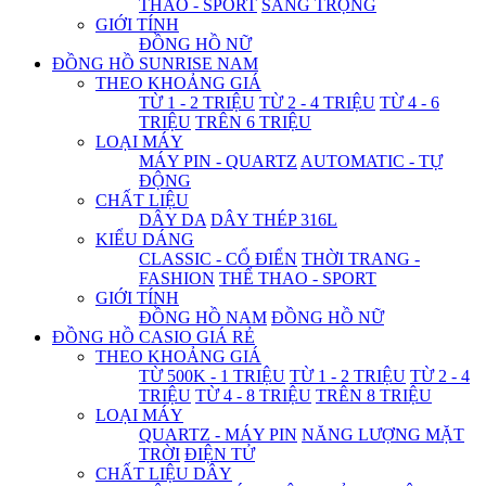
THAO - SPORT
SANG TRỌNG
GIỚI TÍNH
ĐỒNG HỒ NỮ
ĐỒNG HỒ SUNRISE NAM
THEO KHOẢNG GIÁ
TỪ 1 - 2 TRIỆU
TỪ 2 - 4 TRIỆU
TỪ 4 - 6
TRIỆU
TRÊN 6 TRIỆU
LOẠI MÁY
MÁY PIN - QUARTZ
AUTOMATIC - TỰ
ĐỘNG
CHẤT LIỆU
DÂY DA
DÂY THÉP 316L
KIỂU DÁNG
CLASSIC - CỔ ĐIỂN
THỜI TRANG -
FASHION
THỂ THAO - SPORT
GIỚI TÍNH
ĐỒNG HỒ NAM
ĐỒNG HỒ NỮ
ĐỒNG HỒ CASIO GIÁ RẺ
THEO KHOẢNG GIÁ
TỪ 500K - 1 TRIỆU
TỪ 1 - 2 TRIỆU
TỪ 2 - 4
TRIỆU
TỪ 4 - 8 TRIỆU
TRÊN 8 TRIỆU
LOẠI MÁY
QUARTZ - MÁY PIN
NĂNG LƯỢNG MẶT
TRỜI
ĐIỆN TỬ
CHẤT LIỆU DÂY