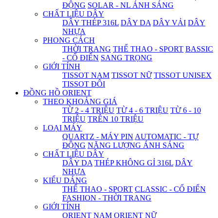
ĐỘNG
SOLAR - NL ÁNH SÁNG
CHẤT LIỆU DÂY
DÂY THÉP 316L
DÂY DA
DÂY VẢI
DÂY
NHỰA
PHONG CÁCH
THỜI TRANG
THỂ THAO - SPORT
BASSIC
- CỔ ĐIỂN
SANG TRỌNG
GIỚI TÍNH
TISSOT NAM
TISSOT NỮ
TISSOT UNISEX
TISSOT ĐÔI
ĐỒNG HỒ ORIENT
THEO KHOẢNG GIÁ
TỪ 2 - 4 TRIỆU
TỪ 4 - 6 TRIỆU
TỪ 6 - 10
TRIỆU
TRÊN 10 TRIỆU
LOẠI MÁY
QUARTZ - MÁY PIN
AUTOMATIC - TỰ
ĐỘNG
NĂNG LƯỢNG ÁNH SÁNG
CHẤT LIỆU DÂY
DÂY DA
THÉP KHÔNG GỈ 316L
DÂY
NHỰA
KIỂU DÁNG
THỂ THAO - SPORT
CLASSIC - CỔ ĐIỂN
FASHION - THỜI TRANG
GIỚI TÍNH
ORIENT NAM
ORIENT NỮ