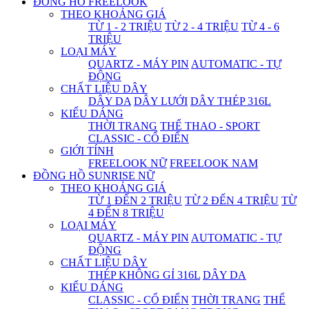
ĐỒNG HỒ FREELOOK
THEO KHOẢNG GIÁ
TỪ 1 - 2 TRIỆU
TỪ 2 - 4 TRIỆU
TỪ 4 - 6
TRIỆU
LOẠI MÁY
QUARTZ - MÁY PIN
AUTOMATIC - TỰ
ĐỘNG
CHẤT LIỆU DÂY
DÂY DA
DÂY LƯỚI
DÂY THÉP 316L
KIỂU DÁNG
THỜI TRANG
THỂ THAO - SPORT
CLASSIC - CỔ ĐIỂN
GIỚI TÍNH
FREELOOK NỮ
FREELOOK NAM
ĐỒNG HỒ SUNRISE NỮ
THEO KHOẢNG GIÁ
TỪ 1 ĐẾN 2 TRIỆU
TỪ 2 ĐẾN 4 TRIỆU
TỪ
4 ĐẾN 8 TRIỆU
LOẠI MÁY
QUARTZ - MÁY PIN
AUTOMATIC - TỰ
ĐỘNG
CHẤT LIỆU DÂY
THÉP KHÔNG GỈ 316L
DÂY DA
KIỂU DÁNG
CLASSIC - CỔ ĐIỂN
THỜI TRANG
THỂ