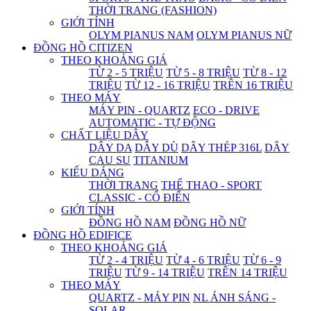
THỜI TRANG (FASHION)
GIỚI TÍNH
OLYM PIANUS NAM
OLYM PIANUS NỮ
ĐỒNG HỒ CITIZEN
THEO KHOẢNG GIÁ
TỪ 2 - 5 TRIỆU
TỪ 5 - 8 TRIỆU
TỪ 8 - 12
TRIỆU
TỪ 12 - 16 TRIỆU
TRÊN 16 TRIỆU
THEO MÁY
MÁY PIN - QUARTZ
ECO - DRIVE
AUTOMATIC - TỰ ĐỘNG
CHẤT LIỆU DÂY
DÂY DA
DÂY DÙ
DÂY THÉP 316L
DÂY
CAU SU
TITANIUM
KIỂU DÁNG
THỜI TRANG
THỂ THAO - SPORT
CLASSIC - CỔ ĐIỂN
GIỚI TÍNH
ĐỒNG HỒ NAM
ĐỒNG HỒ NỮ
ĐỒNG HỒ EDIFICE
THEO KHOẢNG GIÁ
TỪ 2 - 4 TRIỆU
TỪ 4 - 6 TRIỆU
TỪ 6 - 9
TRIỆU
TỪ 9 - 14 TRIỆU
TRÊN 14 TRIỆU
THEO MÁY
QUARTZ - MÁY PIN
NL ÁNH SÁNG -
SOLAR