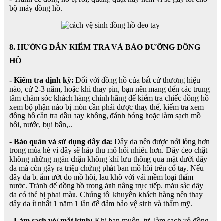
bộ máy đồng hồ.
8. HƯỚNG DẪN KIỂM TRA VÀ BẢO DƯỠNG ĐỒNG
HỒ
- Kiểm tra định kỳ:
Đối với đồng hồ của bất cứ thương hiệu
nào, cứ 2-3 năm, hoặc khi thay pin, bạn nên mang đến các trung
tâm chăm sóc khách hàng chính hãng để kiểm tra chiếc đồng hồ
xem bộ phận nào bị mòn cần phải được thay thế, kiểm tra xem
đồng hồ cần tra dầu hay không, đánh bóng hoặc làm sạch mồ
hôi, nước, bụi bẩn,..
- Bảo quản và sử dụng dây da:
Dây da nên được nới lỏng hơn
trong mùa hè vì dây sẽ hấp thu mồ hôi nhiều hơn. Dây đeo chặt
không những ngăn chặn không khí lưu thông qua mặt dưới dây
da mà còn gây ra triệu chứng phát ban mồ hôi trên cổ tay. Nếu
dây da bị ẩm ướt do mồ hôi, lau khô với vải mềm loại thấm
nước. Tránh để đồng hồ trong ánh nắng trực tiếp. màu sắc dây
da có thể bị phai màu. Chúng tôi khuyên khách hàng nên thay
dây da ít nhất 1 năm 1 lần để đảm bảo vệ sinh và thẩm mỹ.
- Làm sạch vỏ/ mặt kính:
Khi bạn muốn tự làm sạch vỏ đồng