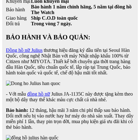
Khuyến mại
Luôn khuyến mại
Bảo hành 1 năm chính hãng, 5 năm tại đồng hồ
Bảo hành
The Watch
Giao hàng
Ship C.O.D toàn quốc
Đổi trả
Trong vòng 7 ngày.
BẢO HÀNH VÀ BẢO QUẢN:
Đồng hồ nữ Julius
thương hiệu đăng ký đầu tiên tại Seoul Hàn
Quốc, công nghệ Nhật Bản với máy Nhật nhập khẩu 100% từ
Citizen như MIYOTA. Thiết kế bởi chuyên gia thời trang hàng
đầu Hàn Quốc, tiêu chuẩn quốc tế, lắp ráp tại Trung Quốc, bảo
hành toàn quốc và quốc tế, chế độ hậu mãi tốt nhất.
- Với mẫu
đồng hồ nữ
Julius JA-1135C này được tặng kèm theo
một bộ dây thay thế khác màu cực chất cả nhà nhé.
Bảo hành:
12 tháng, hậu mãi 3 năm chi phí thấp sau bảo hành.
Đổi mới nếu bị vào nước hay hư máy do nhà sản xuất. Thay dây
miễn phí 1 lần, thay pin trọn đời, mua phụ kiện giá ưu đãi khi có
thẻ bảo hành.