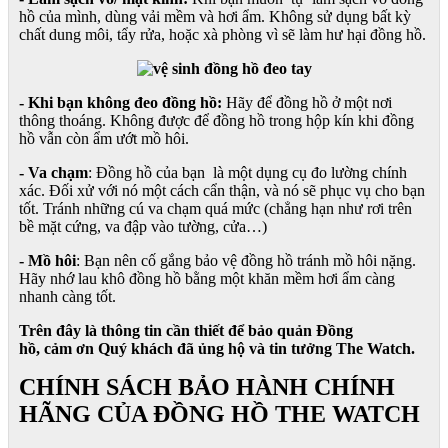
hồ của mình, dùng vải mềm và hơi ẩm. Không sử dụng bất kỳ
chất dung môi, tẩy rửa, hoặc xà phòng vì sẽ làm hư hại đồng hồ.
- Khi bạn không đeo đồng hồ:
Hãy để đồng hồ ở một nơi
thông thoáng. Không được để đồng hồ trong hộp kín khi đồng
hồ vẫn còn ẩm ướt mồ hôi.
- Va chạm
: Đồng hồ của bạn là một dụng cụ đo lường chính
xác. Đối xử với nó một cách cẩn thận, và nó sẽ phục vụ cho bạn
tốt. Tránh những cú va chạm quá mức (chẳng hạn như rơi trên
bề mặt cứng, va đập vào tường, cửa…)
- Mồ hôi
: Bạn nên cố gắng bảo vệ đồng hồ tránh mồ hôi nặng.
Hãy nhớ lau khô đồng hồ bằng một khăn mềm hơi ẩm càng
nhanh càng tốt.
Trên đây là thông tin cần thiết để bảo quản Đồng
hồ, cảm ơn Quý khách đã ủng hộ và tin tưởng The Watch.
CHÍNH SÁCH BẢO HÀNH CHÍNH
HÃNG CỦA ĐỒNG HỒ THE WATCH