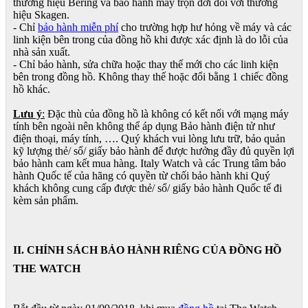
thương hiệu Bering và bảo hành máy trọn đời đối với thương
hiệu Skagen.
- Chỉ
bảo hành miễn phí
cho trường hợp hư hỏng về máy và các
linh kiện bên trong của đồng hồ khi được xác định là do lỗi của
nhà sản xuất.
- Chỉ bảo hành, sửa chữa hoặc thay thế mới cho các linh kiện
bên trong đồng hồ. Không thay thế hoặc đổi bằng 1 chiếc đồng
hồ khác.
Lưu ý
:
Đặc thù của đồng hồ là không có kết nối với mạng máy
tính bên ngoài nên không thể áp dụng Bảo hành điện tử như
điện thoại, máy tính, …. Quý khách vui lòng lưu trữ, bảo quản
kỹ lượng thẻ/ sổ/ giấy bảo hành để được hưởng đầy đủ quyền lợi
bảo hành cam kết mua hàng. Italy Watch và các Trung tâm bảo
hành Quốc tế của hãng có quyền từ chối bảo hành khi Quý
khách không cung cấp được thẻ/ sổ/ giấy bảo hành Quốc tế đi
kèm sản phẩm.
II. CHÍNH SÁCH BẢO HÀNH RIÊNG CỦA ĐỒNG HỒ
THE WATCH