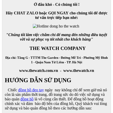
Ở đâu khó - Có chúng tôi !
Hãy CHAT ZALO hoặc GỌI NGAY cho chúng tôi để được
tư vấn trực tiếp bạn nhé:
"Chúng tôi làm việc chăm chỉ để mang đến những điều tuyệt
vời và sự phục vụ tốt nhất cho khách hàng"
THE WATCH COMPANY
Địa chỉ: Tầng G - TTTM The Garden - Đường Mễ Trì - Phường Mỹ Đình
1 - Quận Nam Từ Liêm - TP. Hà Nội
www.thewatch.com.vn - www.thewatch.vn
HƯỚNG DẪN SỬ DỤNG
Chiếc
đồng hồ đeo tay
ngày nay không chỉ để xem giờ mà nó
còn là sản phẩm thời trang, đồ trang sức do đó việc sử dụng và
bảo quản
đồng hồ
là vô cùng cần thiết. Để đồng hồ hoạt động
chính xác và đảm bảo độ bền của đồng hồ, Quý khách vui lòng
sử dụng và bảo quản đồng hồ theo các hướng dẫn sau: