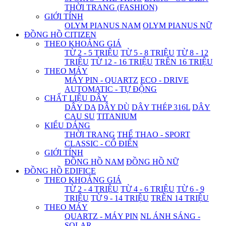
THỜI TRANG (FASHION)
GIỚI TÍNH
OLYM PIANUS NAM
OLYM PIANUS NỮ
ĐỒNG HỒ CITIZEN
THEO KHOẢNG GIÁ
TỪ 2 - 5 TRIỆU
TỪ 5 - 8 TRIỆU
TỪ 8 - 12
TRIỆU
TỪ 12 - 16 TRIỆU
TRÊN 16 TRIỆU
THEO MÁY
MÁY PIN - QUARTZ
ECO - DRIVE
AUTOMATIC - TỰ ĐỘNG
CHẤT LIỆU DÂY
DÂY DA
DÂY DÙ
DÂY THÉP 316L
DÂY
CAU SU
TITANIUM
KIỂU DÁNG
THỜI TRANG
THỂ THAO - SPORT
CLASSIC - CỔ ĐIỂN
GIỚI TÍNH
ĐỒNG HỒ NAM
ĐỒNG HỒ NỮ
ĐỒNG HỒ EDIFICE
THEO KHOẢNG GIÁ
TỪ 2 - 4 TRIỆU
TỪ 4 - 6 TRIỆU
TỪ 6 - 9
TRIỆU
TỪ 9 - 14 TRIỆU
TRÊN 14 TRIỆU
THEO MÁY
QUARTZ - MÁY PIN
NL ÁNH SÁNG -
SOLAR