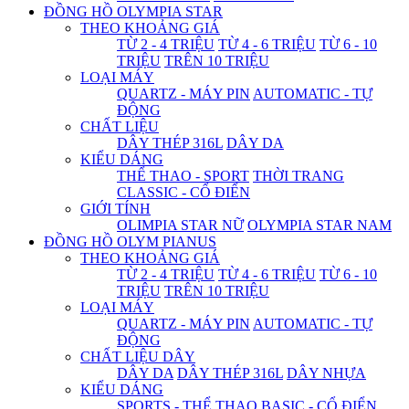
ĐỒNG HỒ OLYMPIA STAR
THEO KHOẢNG GIÁ
TỪ 2 - 4 TRIỆU
TỪ 4 - 6 TRIỆU
TỪ 6 - 10
TRIỆU
TRÊN 10 TRIỆU
LOẠI MÁY
QUARTZ - MÁY PIN
AUTOMATIC - TỰ
ĐỘNG
CHẤT LIỆU
DÂY THÉP 316L
DÂY DA
KIỂU DÁNG
THỂ THAO - SPORT
THỜI TRANG
CLASSIC - CỔ ĐIỂN
GIỚI TÍNH
OLIMPIA STAR NỮ
OLYMPIA STAR NAM
ĐỒNG HỒ OLYM PIANUS
THEO KHOẢNG GIÁ
TỪ 2 - 4 TRIỆU
TỪ 4 - 6 TRIỆU
TỪ 6 - 10
TRIỆU
TRÊN 10 TRIỆU
LOẠI MÁY
QUARTZ - MÁY PIN
AUTOMATIC - TỰ
ĐỘNG
CHẤT LIỆU DÂY
DÂY DA
DÂY THÉP 316L
DÂY NHỰA
KIỂU DÁNG
SPORTS - THỂ THAO
BASIC - CỔ ĐIỂN