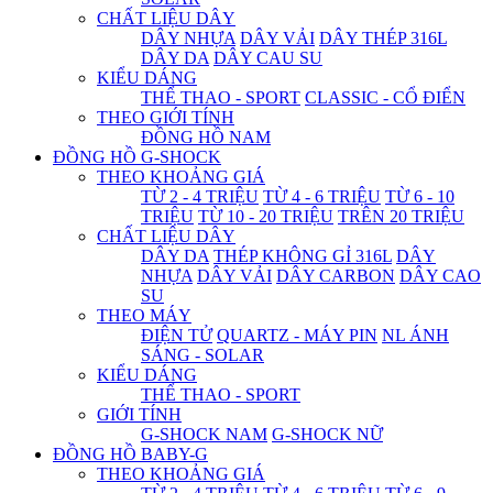
CHẤT LIỆU DÂY
DÂY NHỰA
DÂY VẢI
DÂY THÉP 316L
DÂY DA
DÂY CAU SU
KIỂU DÁNG
THỂ THAO - SPORT
CLASSIC - CỔ ĐIỂN
THEO GIỚI TÍNH
ĐỒNG HỒ NAM
ĐỒNG HỒ G-SHOCK
THEO KHOẢNG GIÁ
TỪ 2 - 4 TRIỆU
TỪ 4 - 6 TRIỆU
TỪ 6 - 10
TRIỆU
TỪ 10 - 20 TRIỆU
TRÊN 20 TRIỆU
CHẤT LIỆU DÂY
DÂY DA
THÉP KHÔNG GỈ 316L
DÂY
NHỰA
DÂY VẢI
DÂY CARBON
DÂY CAO
SU
THEO MÁY
ĐIỆN TỬ
QUARTZ - MÁY PIN
NL ÁNH
SÁNG - SOLAR
KIỂU DÁNG
THỂ THAO - SPORT
GIỚI TÍNH
G-SHOCK NAM
G-SHOCK NỮ
ĐỒNG HỒ BABY-G
THEO KHOẢNG GIÁ