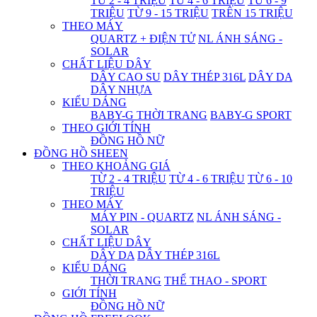
TỪ 2 - 4 TRIỆU
TỪ 4 - 6 TRIỆU
TỪ 6 - 9
TRIỆU
TỪ 9 - 15 TRIỆU
TRÊN 15 TRIỆU
THEO MÁY
QUARTZ + ĐIỆN TỬ
NL ÁNH SÁNG -
SOLAR
CHẤT LIỆU DÂY
DÂY CAO SU
DÂY THÉP 316L
DÂY DA
DÂY NHỰA
KIỂU DÁNG
BABY-G THỜI TRANG
BABY-G SPORT
THEO GIỚI TÍNH
ĐỒNG HỒ NỮ
ĐỒNG HỒ SHEEN
THEO KHOẢNG GIÁ
TỪ 2 - 4 TRIỆU
TỪ 4 - 6 TRIỆU
TỪ 6 - 10
TRIỆU
THEO MÁY
MÁY PIN - QUARTZ
NL ÁNH SÁNG -
SOLAR
CHẤT LIỆU DÂY
DÂY DA
DÂY THÉP 316L
KIỂU DÁNG
THỜI TRANG
THỂ THAO - SPORT
GIỚI TÍNH
ĐỒNG HỒ NỮ