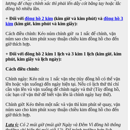
lượng để chạy chính xác thì phải lên dây cót bằng tay hoặc lắc
đồng hồ nhiều lần.
+ Đối với
đồng hồ 2 kim
(kim giờ và kim phút) và
đồng hồ 3
kim
(kim giờ, kim phút và kim giây):
Cách điều chỉnh: Kéo núm chỉnh giờ ra 1 nấc để chỉnh, vặn
núm sao cho kim phút xoay thuận chiều kim đồng hồ cho đến
giờ thích hợp.
+ Đối với đồng hồ 2 kim 1 lịch và 3 kim 1 lịch (kim giờ, kim
phút, kim giây và lịch ngày):
Cách điều chỉnh:
Chỉnh ngày: Kéo nút ra 1 nấc vặn nhẹ (tùy đồng hồ có thể vặn
lên hoặc vặn xuống) đến ngày hiện tại. Nếu có lịch thứ thì chỉ
cần vặn lên và vặn xuống để chỉnh ngày và thứ (Tùy đồng hồ,
các bạn cứ vặn thử để biết vặn lên là chỉnh ngày hay thứ).
Chỉnh giờ: Kéo thêm một nấc và vặn thì kim phút sẽ quay, vặn
núm sao cho kim phút xoay thuận chiều kim đồng hồ cho đến
giờ thích hợp.
Lưu ý:
Có 2 múi giờ (múi giờ Ngày và Đêm Vì đồng hồ thông
thường chỉ hiển thị múi giờ 12). Để tránh trường hợp lịch