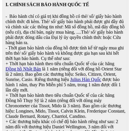
I. CHÍNH SÁCH BẢO HÀNH QUỐC TẾ
- Bảo hành chỉ có giá trị khi đồng hồ có thẻ/ sổ/ giấy bảo hành
chính thức đi kèm. Thẻ/ sổ/ giấy bảo hành phải được ghi đầy đủ
và chính xác các thông tin như: Mã số đồng hồ, mã đáy đồng hồ
(nếu có), địa chỉ bán, ngày mua hàng, ....Thẻ/ sổ/ giấy bảo hành
phải được đóng dấu của Đại lý ủy quyền chính thức hoặc Cửa
hàng bán ra.
- Thời gian bảo hành của đồng hồ được tính kể từ ngày mua ghi
trên thẻ/ sổ/ giấy bảo hành và không được gia hạn sau khi hết
thời hạn bảo hành. Cụ thể như sau:
+ Thời hạn bảo hành theo tiêu chuẩn Quốc tế của các hãng
Đồng hồ Nhật Bản
là 1 năm (riêng đối với đồng hồ Orient Star
là 2 năm). Bao gồm các thương hiệu: Seiko, Citizen, Orient,
Sunrise, Casio. Riêng thương hiệu
Julius Hàn Quốc
được bảo
hành 1 năm, thay Pin Miễn phí 5 năm, trong 1 năm được đổi 1
lần dây mới.
+ Thời hạn bảo hành theo tiêu chuẩn Quốc tế của các hãng
Đồng hồ Thụy Sỹ là 2 năm (riêng đối với dòng máy
Chronometer của Tissot, Mido là 3 năm). Bao gồm các thương
hiệu: Longines, Mido, Tissot, Calvin Klein, Frederique Constant,
Claude Bernard, Rotary, Charriol, Candino.
+ Các thương hiệu khác có chế độ bảo hành riêng như sau: 2
năm đối với thương hiệu Daniel Wellington, 3 năm đối với