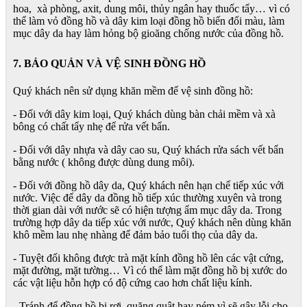
hoa, xà phòng, axit, dung môi, thủy ngân hay thuốc tẩy… vì có
thể làm vỏ đồng hồ và dây kim loại đồng hồ biến đổi màu, làm
mục dây da hay làm hỏng bộ gioăng chống nước của đồng hồ.
7. BẢO QUẢN VÀ VỆ SINH ĐỒNG HỒ
Quý khách nên sử dụng khăn mềm để vệ sinh đồng hồ:
- Đối với dây kim loại, Quý khách dùng bàn chải mềm và xà
bông có chất tẩy nhẹ để rửa vết bẩn.
- Đối với dây nhựa và dây cao su, Quý khách rửa sách vết bẩn
bằng nước ( không được dùng dung môi).
- Đối với đồng hồ dây da, Quý khách nên hạn chế tiếp xúc với
nước. Việc để dây da đồng hồ tiếp xúc thường xuyên và trong
thời gian dài với nước sẽ có hiện tượng ẩm mục dây da. Trong
trường hợp dây da tiếp xúc với nước, Quý khách nên dùng khăn
khô mềm lau nhẹ nhàng để đảm bảo tuổi thọ của dây da.
- Tuyệt đối không được trà mặt kính đồng hồ lên các vật cứng,
mặt đường, mặt tường… Vì có thể làm mặt đồng hồ bị xước do
các vật liệu hỗn hợp có độ cứng cao hơn chất liệu kính.
- Tránh để đồng hồ bị rơi, quăng quật hay ném vì sẽ gây lỗi cho