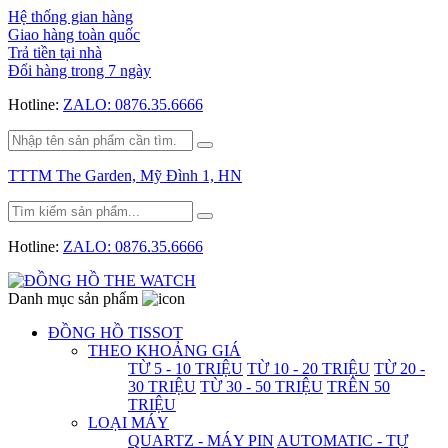
Hệ thống gian hàng
Giao hàng toàn quốc
Trả tiền tại nhà
Đổi hàng trong 7 ngày
Hotline:
ZALO: 0876.35.6666
TTTM The Garden, Mỹ Đình 1, HN
Hotline:
ZALO: 0876.35.6666
Danh mục sản phẩm
ĐỒNG HỒ TISSOT
THEO KHOẢNG GIÁ
TỪ 5 - 10 TRIỆU
TỪ 10 - 20 TRIỆU
TỪ 20 -
30 TRIỆU
TỪ 30 - 50 TRIỆU
TRÊN 50
TRIỆU
LOẠI MÁY
QUARTZ - MÁY PIN
AUTOMATIC - TỰ