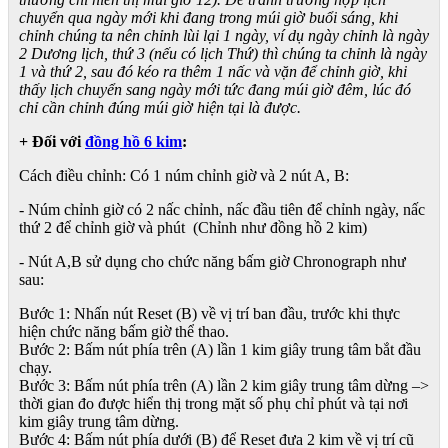
chuyển qua ngày mới khi đang trong múi giờ buổi sáng, khi
chỉnh chúng ta nên chỉnh lùi lại 1 ngày, ví dụ ngày chỉnh là ngày
2 Dương lịch, thứ 3 (nếu có lịch Thứ) thì chúng ta chỉnh là ngày
1 và thứ 2, sau đó kéo ra thêm 1 nấc và vặn để chỉnh giờ, khi
thấy lịch chuyển sang ngày mới tức đang múi giờ đêm, lúc đó
chỉ cần chỉnh đúng múi giờ hiện tại là được.
+ Đối với
đồng hồ 6 kim
:
Cách điều chỉnh: Có 1 núm chỉnh giờ và 2 nút A, B:
- Núm chỉnh giờ có 2 nấc chỉnh, nấc đầu tiên để chỉnh ngày, nấc
thứ 2 để chỉnh giờ và phút (Chỉnh như đồng hồ 2 kim)
- Nút A,B sử dụng cho chức năng bấm giờ Chronograph như
sau:
Bước 1: Nhấn nút Reset (B) về vị trí ban đầu, trước khi thực
hiện chức năng bấm giờ thể thao.
Bước 2: Bấm nút phía trên (A) lần 1 kim giây trung tâm bắt đầu
chạy.
Bước 3: Bấm nút phía trên (A) lần 2 kim giây trung tâm dừng –>
thời gian đo được hiển thị trong mặt số phụ chỉ phút và tại nơi
kim giây trung tâm dừng.
Bước 4: Bấm nút phía dưới (B) để Reset đưa 2 kim về vị trí cũ