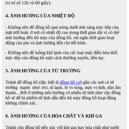
(vị trí số 12h và 60 giây).
4. ẢNH HƯỞNG CỦA NHIỆT ĐỘ
- Không nên để đồng hồ quá nóng dưới ánh sáng trực tiếp của
mặt trời hoặc ở nơi có nhiệt độ cao trong thời gian dài vì có thể
ảnh hưởng đến bộ máy của đồng hồ, rút ngắn thời gian hoạt
động của pin và ảnh hưởng đến chi tiết khác.
- Không nên để luồng khí lạnh của các loại máy điều hòa thổi
trực tiếp vào đồng hồ một cách thường xuyên, liên tục.
5. ẢNH HƯỞNG CỦA TỪ TRƯỜNG
Tránh để đồng hồ (đặc biệt là
đồng hồ cơ
) gần các nơi có từ
trường mạnh như: tivi, tủ lạnh, lò vi sóng, máy vi tính, dàn âm
thanh... Bởi ở những môi trường có nhiều từ tính như vậy đồng
hồ sẽ dễ bị nhiễm từ tính dẫn đến bộ máy đồng hồ hoạt động
không chính xác.
6. ẢNH HƯỞNG CỦA HÓA CHẤT VÀ KHÍ GA
Tránh cho đồng hồ tiếp xúc với khí gas hay hóa chất như nước