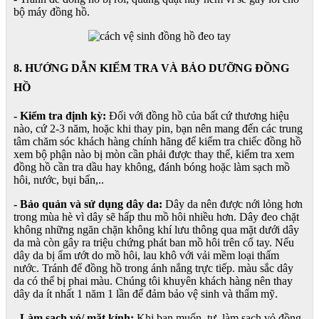
bộ máy đồng hồ.
8. HƯỚNG DẪN KIỂM TRA VÀ BẢO DƯỠNG ĐỒNG
HỒ
- Kiểm tra định kỳ:
Đối với đồng hồ của bất cứ thương hiệu
nào, cứ 2-3 năm, hoặc khi thay pin, bạn nên mang đến các trung
tâm chăm sóc khách hàng chính hãng để kiểm tra chiếc đồng hồ
xem bộ phận nào bị mòn cần phải được thay thế, kiểm tra xem
đồng hồ cần tra dầu hay không, đánh bóng hoặc làm sạch mồ
hôi, nước, bụi bẩn,..
- Bảo quản và sử dụng dây da:
Dây da nên được nới lỏng hơn
trong mùa hè vì dây sẽ hấp thu mồ hôi nhiều hơn. Dây đeo chặt
không những ngăn chặn không khí lưu thông qua mặt dưới dây
da mà còn gây ra triệu chứng phát ban mồ hôi trên cổ tay. Nếu
dây da bị ẩm ướt do mồ hôi, lau khô với vải mềm loại thấm
nước. Tránh để đồng hồ trong ánh nắng trực tiếp. màu sắc dây
da có thể bị phai màu. Chúng tôi khuyên khách hàng nên thay
dây da ít nhất 1 năm 1 lần để đảm bảo vệ sinh và thẩm mỹ.
- Làm sạch vỏ/ mặt kính:
Khi bạn muốn tự làm sạch vỏ đồng