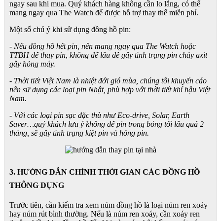
ngay sau khi mua. Quý khách hàng không cần lo lắng, có thể
mang ngay qua The Watch để được hỗ trợ thay thế miễn phí.
Một số chú ý khi sử dụng đồng hồ pin:
- Nếu đồng hồ hết pin, nên mang ngay qua The Watch hoặc
TTBH để thay pin, không để lâu dễ gây tình trạng pin chảy axit
gây hỏng máy.
- Thời tiết Việt Nam là nhiệt đới gió mùa, chúng tôi khuyến cáo
nên sử dụng các loại pin Nhật, phù hợp với thời tiết khí hậu Việt
Nam.
- Với các loại pin sạc đặc thù như Eco-drive, Solar, Earth
Saver…quý khách lưu ý không để pin trong bóng tối lâu quá 2
tháng, sẽ gây tình trạng kiệt pin và hỏng pin.
3. HƯỚNG DẪN CHỈNH THỜI GIAN CÁC ĐỒNG HỒ
THÔNG DỤNG
Trước tiên, cần kiểm tra xem núm đồng hồ là loại núm ren xoáy
hay núm rút bình thường. Nếu là núm ren xoáy, cần xoáy ren