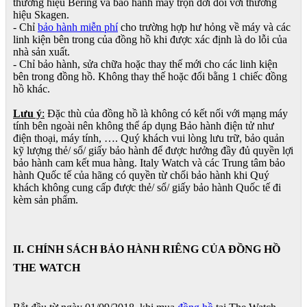
thương hiệu Bering và bảo hành máy trọn đời đối với thương
hiệu Skagen.
- Chỉ
bảo hành miễn phí
cho trường hợp hư hỏng về máy và các
linh kiện bên trong của đồng hồ khi được xác định là do lỗi của
nhà sản xuất.
- Chỉ bảo hành, sửa chữa hoặc thay thế mới cho các linh kiện
bên trong đồng hồ. Không thay thế hoặc đổi bằng 1 chiếc đồng
hồ khác.
Lưu ý
:
Đặc thù của đồng hồ là không có kết nối với mạng máy
tính bên ngoài nên không thể áp dụng Bảo hành điện tử như
điện thoại, máy tính, …. Quý khách vui lòng lưu trữ, bảo quản
kỹ lượng thẻ/ sổ/ giấy bảo hành để được hưởng đầy đủ quyền lợi
bảo hành cam kết mua hàng. Italy Watch và các Trung tâm bảo
hành Quốc tế của hãng có quyền từ chối bảo hành khi Quý
khách không cung cấp được thẻ/ sổ/ giấy bảo hành Quốc tế đi
kèm sản phẩm.
II. CHÍNH SÁCH BẢO HÀNH RIÊNG CỦA ĐỒNG HỒ
THE WATCH