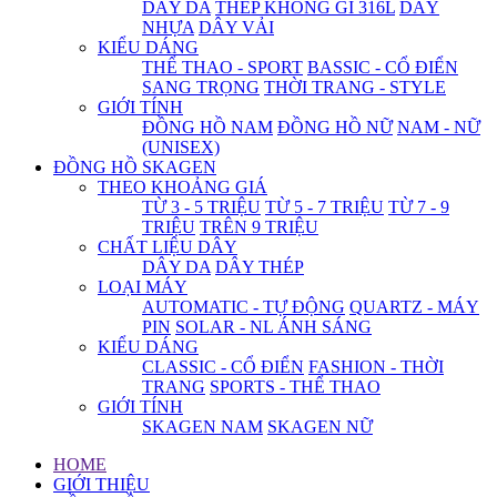
DÂY DA
THÉP KHÔNG GỈ 316L
DÂY
NHỰA
DÂY VẢI
KIỂU DÁNG
THỂ THAO - SPORT
BASSIC - CỔ ĐIỂN
SANG TRỌNG
THỜI TRANG - STYLE
GIỚI TÍNH
ĐỒNG HỒ NAM
ĐỒNG HỒ NỮ
NAM - NỮ
(UNISEX)
ĐỒNG HỒ SKAGEN
THEO KHOẢNG GIÁ
TỪ 3 - 5 TRIỆU
TỪ 5 - 7 TRIỆU
TỪ 7 - 9
TRIỆU
TRÊN 9 TRIỆU
CHẤT LIỆU DÂY
DÂY DA
DÂY THÉP
LOẠI MÁY
AUTOMATIC - TỰ ĐỘNG
QUARTZ - MÁY
PIN
SOLAR - NL ÁNH SÁNG
KIỂU DÁNG
CLASSIC - CỔ ĐIỂN
FASHION - THỜI
TRANG
SPORTS - THỂ THAO
GIỚI TÍNH
SKAGEN NAM
SKAGEN NỮ
HOME
GIỚI THIỆU