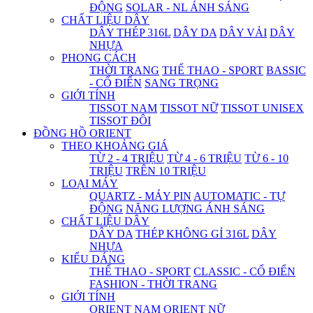
ĐỘNG
SOLAR - NL ÁNH SÁNG
CHẤT LIỆU DÂY
DÂY THÉP 316L
DÂY DA
DÂY VẢI
DÂY
NHỰA
PHONG CÁCH
THỜI TRANG
THỂ THAO - SPORT
BASSIC
- CỔ ĐIỂN
SANG TRỌNG
GIỚI TÍNH
TISSOT NAM
TISSOT NỮ
TISSOT UNISEX
TISSOT ĐÔI
ĐỒNG HỒ ORIENT
THEO KHOẢNG GIÁ
TỪ 2 - 4 TRIỆU
TỪ 4 - 6 TRIỆU
TỪ 6 - 10
TRIỆU
TRÊN 10 TRIỆU
LOẠI MÁY
QUARTZ - MÁY PIN
AUTOMATIC - TỰ
ĐỘNG
NĂNG LƯỢNG ÁNH SÁNG
CHẤT LIỆU DÂY
DÂY DA
THÉP KHÔNG GỈ 316L
DÂY
NHỰA
KIỂU DÁNG
THỂ THAO - SPORT
CLASSIC - CỔ ĐIỂN
FASHION - THỜI TRANG
GIỚI TÍNH
ORIENT NAM
ORIENT NỮ