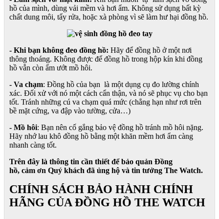
hồ của mình, dùng vải mềm và hơi ẩm. Không sử dụng bất kỳ
chất dung môi, tẩy rửa, hoặc xà phòng vì sẽ làm hư hại đồng hồ.
- Khi bạn không đeo đồng hồ:
Hãy để đồng hồ ở một nơi
thông thoáng. Không được để đồng hồ trong hộp kín khi đồng
hồ vẫn còn ẩm ướt mồ hôi.
- Va chạm
: Đồng hồ của bạn là một dụng cụ đo lường chính
xác. Đối xử với nó một cách cẩn thận, và nó sẽ phục vụ cho bạn
tốt. Tránh những cú va chạm quá mức (chẳng hạn như rơi trên
bề mặt cứng, va đập vào tường, cửa…)
- Mồ hôi
: Bạn nên cố gắng bảo vệ đồng hồ tránh mồ hôi nặng.
Hãy nhớ lau khô đồng hồ bằng một khăn mềm hơi ẩm càng
nhanh càng tốt.
Trên đây là thông tin cần thiết để bảo quản Đồng
hồ, cảm ơn Quý khách đã ủng hộ và tin tưởng The Watch.
CHÍNH SÁCH BẢO HÀNH CHÍNH
HÃNG CỦA ĐỒNG HỒ THE WATCH