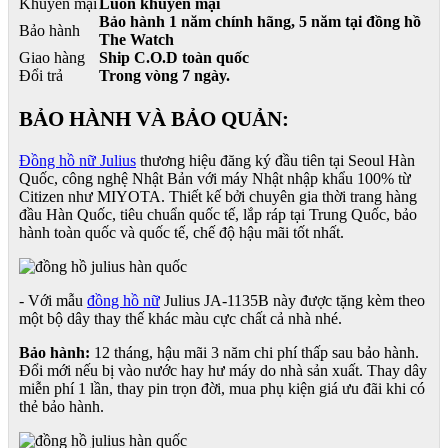
Khuyến mại
Luôn khuyến mại
Bảo hành 1 năm chính hãng, 5 năm tại đồng hồ
Bảo hành
The Watch
Giao hàng
Ship C.O.D toàn quốc
Đổi trả
Trong vòng 7 ngày.
BẢO HÀNH VÀ BẢO QUẢN:
Đồng hồ nữ Julius
thương hiệu đăng ký đầu tiên tại Seoul Hàn
Quốc, công nghệ Nhật Bản với máy Nhật nhập khẩu 100% từ
Citizen như MIYOTA. Thiết kế bởi chuyên gia thời trang hàng
đầu Hàn Quốc, tiêu chuẩn quốc tế, lắp ráp tại Trung Quốc, bảo
hành toàn quốc và quốc tế, chế độ hậu mãi tốt nhất.
- Với mẫu
đồng hồ nữ
Julius JA-1135B này được tặng kèm theo
một bộ dây thay thế khác màu cực chất cả nhà nhé.
Bảo hành:
12 tháng, hậu mãi 3 năm chi phí thấp sau bảo hành.
Đổi mới nếu bị vào nước hay hư máy do nhà sản xuất. Thay dây
miễn phí 1 lần, thay pin trọn đời, mua phụ kiện giá ưu đãi khi có
thẻ bảo hành.