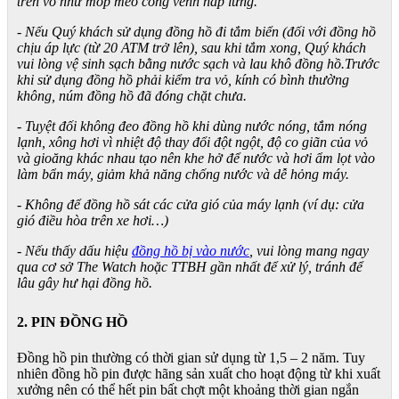
trên vỏ như móp méo cong vênh nắp lưng.
- Nếu Quý khách sử dụng đồng hồ đi tắm biển (đối với đồng hồ
chịu áp lực (từ 20 ATM trở lên), sau khi tắm xong, Quý khách
vui lòng vệ sinh sạch bằng nước sạch và lau khô đồng hồ.Trước
khi sử dụng đồng hồ phải kiểm tra vỏ, kính có bình thường
không, núm đồng hồ đã đóng chặt chưa.
- Tuyệt đối không đeo đồng hồ khi dùng nước nóng, tắm nóng
lạnh, xông hơi vì nhiệt độ thay đổi đột ngột, độ co giãn của vỏ
và gioăng khác nhau tạo nên khe hở để nước và hơi ẩm lọt vào
làm bẩn máy, giảm khả năng chống nước và dễ hỏng máy.
- Không để đồng hồ sát các cửa gió của máy lạnh (ví dụ: cửa
gió điều hòa trên xe hơi…)
- Nếu thấy dấu hiệu
đồng hồ bị vào nước
, vui lòng mang ngay
qua cơ sở The Watch hoặc TTBH gần nhất để xử lý, tránh để
lâu gây hư hại đồng hồ.
2. PIN ĐỒNG HỒ
Đồng hồ pin thường có thời gian sử dụng từ 1,5 – 2 năm. Tuy
nhiên đồng hồ pin được hãng sản xuất cho hoạt động từ khi xuất
xưởng nên có thể hết pin bất chợt một khoảng thời gian ngắn