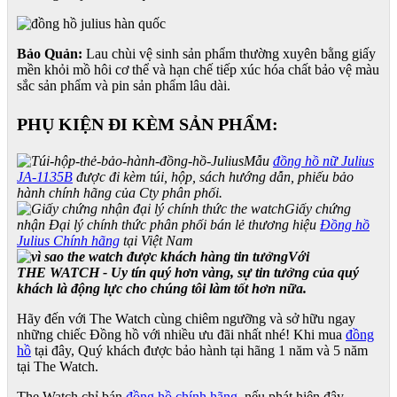
Bảo Quản:
Lau chùi vệ sinh sản phẩm thường xuyên bằng giấy
mền khỏi mồ hôi cơ thể và hạn chế tiếp xúc hóa chất bảo vệ màu
sắc sản phẩm và pin sản phẩm lâu dài.
PHỤ KIỆN ĐI KÈM SẢN PHẨM:
Mẫu
đồng hồ nữ Julius
JA-1135B
được đi kèm túi, hộp, sách hướng dẫn, phiếu bảo
hành chính hãng của Cty phân phối.
Giấy chứng
nhận Đại lý chính thức phân phối bán lẻ thương hiệu
Đồng hồ
Julius Chính hãng
tại Việt Nam
Với
THE WATCH - Uy tín quý hơn vàng, sự tin tưởng của quý
khách là động lực cho chúng tôi làm tốt hơn nữa.
Hãy đến với The Watch cùng chiêm ngưỡng và sở hữu ngay
những chiếc Đồng hồ với nhiều ưu đãi nhất nhé! Khi mua
đồng
hồ
tại đây, Quý khách được bảo hành tại hãng 1 năm và 5 năm
tại The Watch.
The Watch chỉ bán
đồng hồ chính hãng
, nếu phát hiện đây