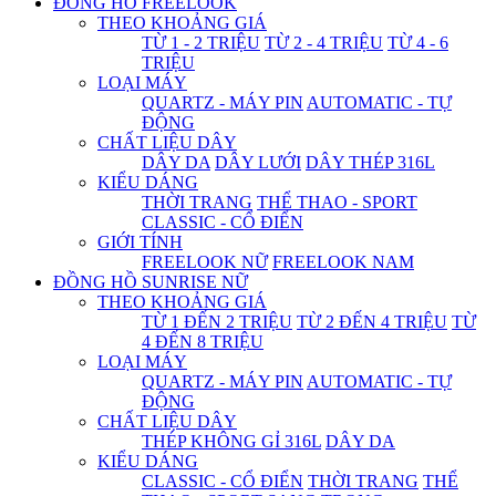
ĐỒNG HỒ FREELOOK
THEO KHOẢNG GIÁ
TỪ 1 - 2 TRIỆU
TỪ 2 - 4 TRIỆU
TỪ 4 - 6
TRIỆU
LOẠI MÁY
QUARTZ - MÁY PIN
AUTOMATIC - TỰ
ĐỘNG
CHẤT LIỆU DÂY
DÂY DA
DÂY LƯỚI
DÂY THÉP 316L
KIỂU DÁNG
THỜI TRANG
THỂ THAO - SPORT
CLASSIC - CỔ ĐIỂN
GIỚI TÍNH
FREELOOK NỮ
FREELOOK NAM
ĐỒNG HỒ SUNRISE NỮ
THEO KHOẢNG GIÁ
TỪ 1 ĐẾN 2 TRIỆU
TỪ 2 ĐẾN 4 TRIỆU
TỪ
4 ĐẾN 8 TRIỆU
LOẠI MÁY
QUARTZ - MÁY PIN
AUTOMATIC - TỰ
ĐỘNG
CHẤT LIỆU DÂY
THÉP KHÔNG GỈ 316L
DÂY DA
KIỂU DÁNG
CLASSIC - CỔ ĐIỂN
THỜI TRANG
THỂ