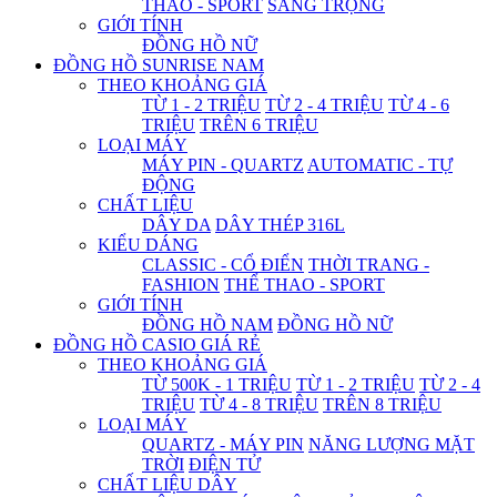
THAO - SPORT
SANG TRỌNG
GIỚI TÍNH
ĐỒNG HỒ NỮ
ĐỒNG HỒ SUNRISE NAM
THEO KHOẢNG GIÁ
TỪ 1 - 2 TRIỆU
TỪ 2 - 4 TRIỆU
TỪ 4 - 6
TRIỆU
TRÊN 6 TRIỆU
LOẠI MÁY
MÁY PIN - QUARTZ
AUTOMATIC - TỰ
ĐỘNG
CHẤT LIỆU
DÂY DA
DÂY THÉP 316L
KIỂU DÁNG
CLASSIC - CỔ ĐIỂN
THỜI TRANG -
FASHION
THỂ THAO - SPORT
GIỚI TÍNH
ĐỒNG HỒ NAM
ĐỒNG HỒ NỮ
ĐỒNG HỒ CASIO GIÁ RẺ
THEO KHOẢNG GIÁ
TỪ 500K - 1 TRIỆU
TỪ 1 - 2 TRIỆU
TỪ 2 - 4
TRIỆU
TỪ 4 - 8 TRIỆU
TRÊN 8 TRIỆU
LOẠI MÁY
QUARTZ - MÁY PIN
NĂNG LƯỢNG MẶT
TRỜI
ĐIỆN TỬ
CHẤT LIỆU DÂY