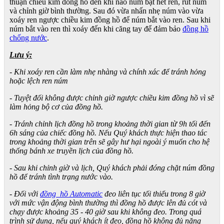
thuận chiều kim đồng hồ đến khi nào núm bật hết ren, rút núm
và chỉnh giờ bình thường. Sau đó vừa nhấn nhẹ núm vào vừa
xoáy ren ngược chiều kim đồng hồ để núm bắt vào ren. Sau khi
núm bắt vào ren thì xoáy đến khi căng tay để đảm bảo
đồng hồ
chống nước
.
Lưu ý:
- Khi xoáy ren cần làm nhẹ nhàng và chính xác để tránh hỏng
hoặc lệch ren núm
- Tuyệt đối không được chỉnh giờ ngược chiều kim đồng hồ vì sẽ
làm hỏng bộ cơ của đồng hồ.
- Tránh chỉnh lịch đồng hồ trong khoảng thời gian từ 9h tối đến
6h sáng của chiếc đồng hồ. Nếu Quý khách thực hiện thao tác
trong khoảng thời gian trên sẽ gây hư hại ngoài ý muốn cho hệ
thống bánh xe truyền lịch của đồng hồ.
- Sau khi chỉnh giờ và lịch, Quý khách phải đóng chặt núm đồng
hồ để tránh tình trạng nước vào.
- Đối với
đồng hồ Automatic
đeo liên tục tối thiểu trong 8 giờ
với mức vận động bình thường thì đồng hồ được lên đủ cót và
chạy được khoảng 35 - 40 giờ sau khi không đeo. Trong quá
trình sử dụng, nếu quý khách ít đeo, đồng hồ không đủ năng