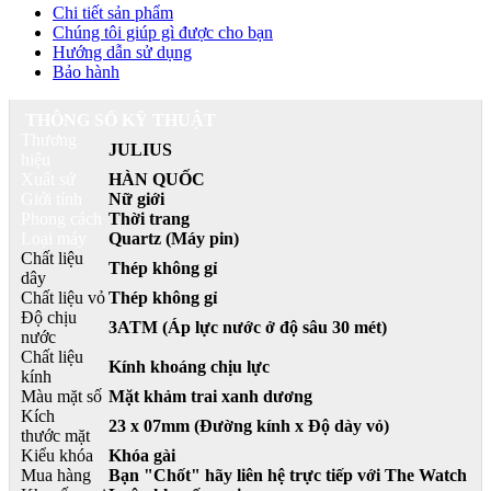
Chi tiết sản phẩm
Chúng tôi giúp gì được cho bạn
Hướng dẫn sử dụng
Bảo hành
THÔNG SỐ KỸ THUẬT
Thương
JULIUS
hiệu
Xuất sứ
HÀN QUỐC
Giới tính
Nữ giới
Phong cách
Thời trang
Loại máy
Quartz (Máy pin)
Chất liệu
Thép không gỉ
dây
Chất liệu vỏ
Thép không gỉ
Độ chịu
3ATM (Áp lực nước ở độ sâu 30 mét)
nước
Chất liệu
Kính khoáng chịu lực
kính
Màu mặt số
Mặt khảm trai xanh dương
Kích
23 x 07mm (Đường kính x Độ dày vỏ)
thước mặt
Kiểu khóa
Khóa gài
Mua hàng
Bạn "Chốt" hãy liên hệ trực tiếp với The Watch