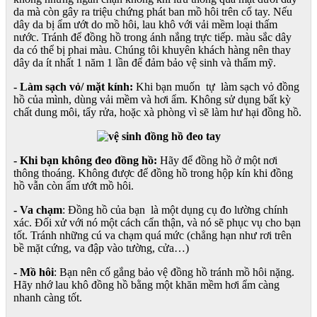
da mà còn gây ra triệu chứng phát ban mồ hôi trên cổ tay. Nếu
dây da bị ẩm ướt do mồ hôi, lau khô với vải mềm loại thấm
nước. Tránh để đồng hồ trong ánh nắng trực tiếp. màu sắc dây
da có thể bị phai màu. Chúng tôi khuyên khách hàng nên thay
dây da ít nhất 1 năm 1 lần để đảm bảo vệ sinh và thẩm mỹ.
- Làm sạch vỏ/ mặt kính:
Khi bạn muốn tự làm sạch vỏ đồng
hồ của mình, dùng vải mềm và hơi ẩm. Không sử dụng bất kỳ
chất dung môi, tẩy rửa, hoặc xà phòng vì sẽ làm hư hại đồng hồ.
- Khi bạn không đeo đồng hồ:
Hãy để đồng hồ ở một nơi
thông thoáng. Không được để đồng hồ trong hộp kín khi đồng
hồ vẫn còn ẩm ướt mồ hôi.
- Va chạm
: Đồng hồ của bạn là một dụng cụ đo lường chính
xác. Đối xử với nó một cách cẩn thận, và nó sẽ phục vụ cho bạn
tốt. Tránh những cú va chạm quá mức (chẳng hạn như rơi trên
bề mặt cứng, va đập vào tường, cửa…)
- Mồ hôi
: Bạn nên cố gắng bảo vệ đồng hồ tránh mồ hôi nặng.
Hãy nhớ lau khô đồng hồ bằng một khăn mềm hơi ẩm càng
nhanh càng tốt.