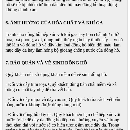
hồ sẽ dễ bị nhiễm từ tính dẫn đến bộ máy đồng hồ hoạt động
không chính xác.
6. ẢNH HƯỞNG CỦA HÓA CHẤT VÀ KHÍ GA
Tránh cho đồng hồ tiếp xúc với khí gas hay hóa chất như nước
hoa, xà phòng, axit, dung môi, thủy ngân hay thuốc tẩy… vì có
thể làm vỏ đồng hồ và dây kim loại đồng hồ biến đổi màu, làm
mục dây da hay làm hỏng bộ gioăng chống nước của đồng hồ.
7. BẢO QUẢN VÀ VỆ SINH ĐỒNG HỒ
Quý khách nên sử dụng khăn mềm để vệ sinh đồng hồ:
- Đối với dây kim loại, Quý khách dùng bàn chải mềm và xà
bông có chất tẩy nhẹ để rửa vết bẩn.
- Đối với dây nhựa và dây cao su, Quý khách rửa sách vết bẩn
bằng nước ( không được dùng dung môi).
- Đối với đồng hồ dây da, Quý khách nên hạn chế tiếp xúc với
nước. Việc để dây da đồng hồ tiếp xúc thường xuyên và trong
thời gian dài với nước sẽ có hiện tượng ẩm mục dây da. Trong