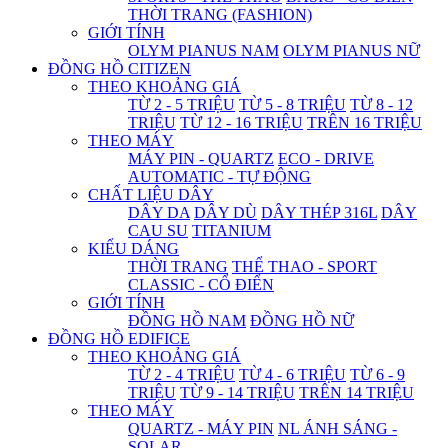
THỜI TRANG (FASHION)
GIỚI TÍNH
OLYM PIANUS NAM
OLYM PIANUS NỮ
ĐỒNG HỒ CITIZEN
THEO KHOẢNG GIÁ
TỪ 2 - 5 TRIỆU
TỪ 5 - 8 TRIỆU
TỪ 8 - 12
TRIỆU
TỪ 12 - 16 TRIỆU
TRÊN 16 TRIỆU
THEO MÁY
MÁY PIN - QUARTZ
ECO - DRIVE
AUTOMATIC - TỰ ĐỘNG
CHẤT LIỆU DÂY
DÂY DA
DÂY DÙ
DÂY THÉP 316L
DÂY
CAU SU
TITANIUM
KIỂU DÁNG
THỜI TRANG
THỂ THAO - SPORT
CLASSIC - CỔ ĐIỂN
GIỚI TÍNH
ĐỒNG HỒ NAM
ĐỒNG HỒ NỮ
ĐỒNG HỒ EDIFICE
THEO KHOẢNG GIÁ
TỪ 2 - 4 TRIỆU
TỪ 4 - 6 TRIỆU
TỪ 6 - 9
TRIỆU
TỪ 9 - 14 TRIỆU
TRÊN 14 TRIỆU
THEO MÁY
QUARTZ - MÁY PIN
NL ÁNH SÁNG -
SOLAR