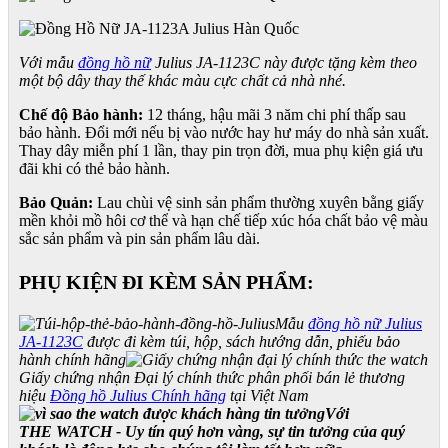
Với mẫu
đồng hồ nữ
Julius JA-1123C này được tặng kèm theo
một bộ dây thay thế khác màu cực chất cả nhà nhé.
Chế độ Bảo hành:
12 tháng, hậu mãi 3 năm chi phí thấp sau
bảo hành. Đổi mới nếu bị vào nước hay hư máy do nhà sản xuất.
Thay dây miễn phí 1 lần, thay pin trọn đời, mua phụ kiện giá ưu
đãi khi có thẻ bảo hành.
Bảo Quản:
Lau chùi vệ sinh sản phẩm thường xuyên bằng giấy
mền khỏi mồ hôi cơ thể và hạn chế tiếp xúc hóa chất bảo vệ màu
sắc sản phẩm và pin sản phẩm lâu dài.
PHỤ KIỆN ĐI KÈM SẢN PHẨM:
Mẫu
đồng hồ nữ Julius
JA-1123C
được đi kèm túi, hộp, sách hướng dẫn, phiếu bảo
hành chính hãng
Giấy chứng nhận Đại lý chính thức phân phối bán lẻ thương
hiệu
Đồng hồ Julius Chính hãng
tại Việt Nam
Với
THE WATCH - Uy tín quý hơn vàng, sự tin tưởng của quý