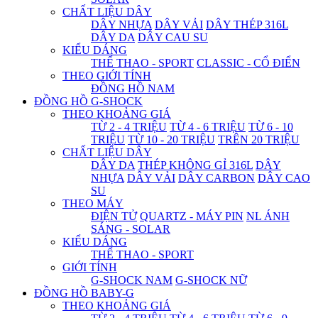
CHẤT LIỆU DÂY
DÂY NHỰA
DÂY VẢI
DÂY THÉP 316L
DÂY DA
DÂY CAU SU
KIỂU DÁNG
THỂ THAO - SPORT
CLASSIC - CỔ ĐIỂN
THEO GIỚI TÍNH
ĐỒNG HỒ NAM
ĐỒNG HỒ G-SHOCK
THEO KHOẢNG GIÁ
TỪ 2 - 4 TRIỆU
TỪ 4 - 6 TRIỆU
TỪ 6 - 10
TRIỆU
TỪ 10 - 20 TRIỆU
TRÊN 20 TRIỆU
CHẤT LIỆU DÂY
DÂY DA
THÉP KHÔNG GỈ 316L
DÂY
NHỰA
DÂY VẢI
DÂY CARBON
DÂY CAO
SU
THEO MÁY
ĐIỆN TỬ
QUARTZ - MÁY PIN
NL ÁNH
SÁNG - SOLAR
KIỂU DÁNG
THỂ THAO - SPORT
GIỚI TÍNH
G-SHOCK NAM
G-SHOCK NỮ
ĐỒNG HỒ BABY-G
THEO KHOẢNG GIÁ