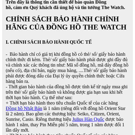
Trên đây là thông tin cần thiết để bảo quản Đồng
hồ, cảm ơn Quý khách đã ủng hộ và tin tưởng The Watch.
CHÍNH SÁCH BẢO HÀNH CHÍNH
HÃNG CỦA ĐỒNG HỒ THE WATCH
I. CHÍNH SÁCH BẢO HÀNH QUỐC TẾ
- Bảo hành chỉ có giá trị khi đồng hồ có thẻ/ sổ/ giấy bảo hành
chính thức đi kèm. Thẻ/ sổ/ giấy bảo hành phải được ghi đầy đủ
và chính xác các thông tin như: Mã số đồng hồ, mã đáy đồng hồ
(nếu có), địa chỉ bán, ngày mua hàng, ....Thẻ/ sổ/ giấy bảo hành
phải được đóng dấu của Đại lý ủy quyền chính thức hoặc Cửa
hàng bán ra.
- Thời gian bảo hành của đồng hồ được tính kể từ ngày mua ghi
trên thẻ/ sổ/ giấy bảo hành và không được gia hạn sau khi hết
thời hạn bảo hành. Cụ thể như sau:
+ Thời hạn bảo hành theo tiêu chuẩn Quốc tế của các hãng
Đồng hồ Nhật Bản
là 1 năm (riêng đối với đồng hồ Orient Star
là 2 năm). Bao gồm các thương hiệu: Seiko, Citizen, Orient,
Sunrise, Casio. Riêng thương hiệu
Julius Hàn Quốc
được bảo
hành 1 năm, thay Pin Miễn phí 5 năm, trong 1 năm được đổi 1
lần dây mới.