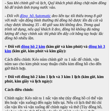
- Sau khi chỉnh giờ và lịch, Quý khách phải đóng chặt núm đồng
hồ để tránh tình trạng nước vào.
- Đối với
đồng hồ Automatic
đeo liên tục tối thiểu trong 8 giờ
với mức vận động bình thường thì đồng hồ được lên đủ cót và
chạy được khoảng 35 - 40 giờ sau khi không đeo. Trong quá
trình sử dụng, nếu quý khách ít đeo, đồng hồ không đủ năng
lượng để chạy chính xác thì phải lên dây cót bằng tay hoặc lắc
đồng hồ nhiều lần.
+ Đối với
đồng hồ 2 kim
(kim giờ và kim phút) và
đồng hồ 3
kim
(kim giờ, kim phút và kim giây):
Cách điều chỉnh: Kéo núm chỉnh giờ ra 1 nấc để chỉnh, vặn
núm sao cho kim phút xoay thuận chiều kim đồng hồ cho đến
giờ thích hợp.
+ Đối với đồng hồ 2 kim 1 lịch và 3 kim 1 lịch (kim giờ, kim
phút, kim giây và lịch ngày):
Cách điều chỉnh:
Chỉnh ngày: Kéo nút ra 1 nấc vặn nhẹ (tùy đồng hồ có thể vặn
lên hoặc vặn xuống) đến ngày hiện tại. Nếu có lịch thứ thì chỉ
cần vặn lên và vặn xuống để chỉnh ngày và thứ (Tùy đồng hồ,