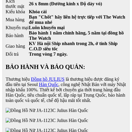
Kích
26 x 8mm (Đường kính x Độ dày vỏ)
thước mặt
Kiểu khóa
Khóa cài
Bạn "Chốt" hãy liên hệ trực tiếp với The Watch
Mua hàng
để mua nhé
Khuyến mại
Luôn khuyến mại
Bảo hành 1 năm chính hãng, 5 năm tại đồng hồ
Bảo hành
The Watch
KV Hà nội Ship nhanh trong 2h, ở tỉnh Ship
Giao hàng
C.O.D siêu tốc
Đổi trả
Trong vòng 7 ngày.
BẢO HÀNH VÀ BẢO QUẢN:
Thương hiệu
Đồng hồ JULIUS
là thương hiệu được đăng ký
đầu tiên tại Seoul
Hàn Quốc
, công nghệ Nhật Bản với máy Nhật
nhập khẩu 100%. Thiết kế bởi chuyên gia thời trang hàng đầu
Hàn Quốc, tiêu chuẩn quốc tế, lắp ráp tại Trung Quốc, bảo hành
toàn quốc và quốc tế, chế độ hậu mãi tốt nhất.