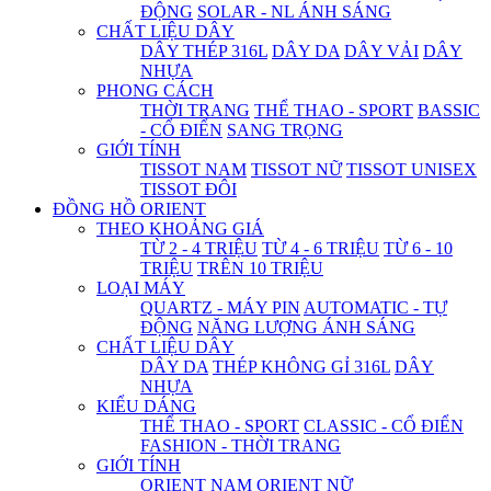
ĐỘNG
SOLAR - NL ÁNH SÁNG
CHẤT LIỆU DÂY
DÂY THÉP 316L
DÂY DA
DÂY VẢI
DÂY
NHỰA
PHONG CÁCH
THỜI TRANG
THỂ THAO - SPORT
BASSIC
- CỔ ĐIỂN
SANG TRỌNG
GIỚI TÍNH
TISSOT NAM
TISSOT NỮ
TISSOT UNISEX
TISSOT ĐÔI
ĐỒNG HỒ ORIENT
THEO KHOẢNG GIÁ
TỪ 2 - 4 TRIỆU
TỪ 4 - 6 TRIỆU
TỪ 6 - 10
TRIỆU
TRÊN 10 TRIỆU
LOẠI MÁY
QUARTZ - MÁY PIN
AUTOMATIC - TỰ
ĐỘNG
NĂNG LƯỢNG ÁNH SÁNG
CHẤT LIỆU DÂY
DÂY DA
THÉP KHÔNG GỈ 316L
DÂY
NHỰA
KIỂU DÁNG
THỂ THAO - SPORT
CLASSIC - CỔ ĐIỂN
FASHION - THỜI TRANG
GIỚI TÍNH
ORIENT NAM
ORIENT NỮ