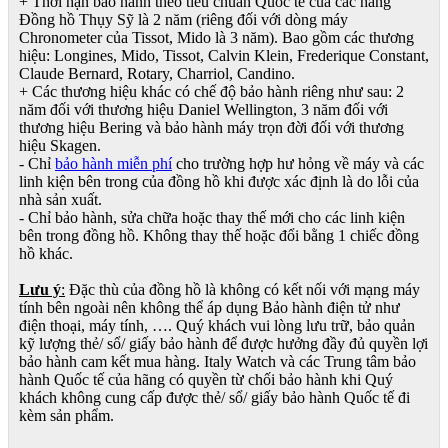
+ Thời hạn bảo hành theo tiêu chuẩn Quốc tế của các hãng
Đồng hồ Thụy Sỹ là 2 năm (riêng đối với dòng máy
Chronometer của Tissot, Mido là 3 năm). Bao gồm các thương
hiệu: Longines, Mido, Tissot, Calvin Klein, Frederique Constant,
Claude Bernard, Rotary, Charriol, Candino.
+ Các thương hiệu khác có chế độ bảo hành riêng như sau: 2
năm đối với thương hiệu Daniel Wellington, 3 năm đối với
thương hiệu Bering và bảo hành máy trọn đời đối với thương
hiệu Skagen.
- Chỉ
bảo hành miễn phí
cho trường hợp hư hỏng về máy và các
linh kiện bên trong của đồng hồ khi được xác định là do lỗi của
nhà sản xuất.
- Chỉ bảo hành, sửa chữa hoặc thay thế mới cho các linh kiện
bên trong đồng hồ. Không thay thế hoặc đổi bằng 1 chiếc đồng
hồ khác.
Lưu ý
:
Đặc thù của đồng hồ là không có kết nối với mạng máy
tính bên ngoài nên không thể áp dụng Bảo hành điện tử như
điện thoại, máy tính, …. Quý khách vui lòng lưu trữ, bảo quản
kỹ lượng thẻ/ sổ/ giấy bảo hành để được hưởng đầy đủ quyền lợi
bảo hành cam kết mua hàng. Italy Watch và các Trung tâm bảo
hành Quốc tế của hãng có quyền từ chối bảo hành khi Quý
khách không cung cấp được thẻ/ sổ/ giấy bảo hành Quốc tế đi
kèm sản phẩm.