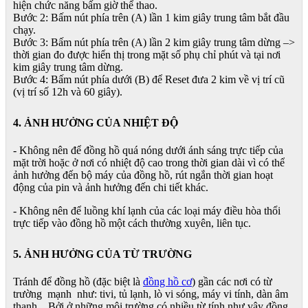
hiện chức năng bấm giờ thể thao.
Bước 2: Bấm nút phía trên (A) lần 1 kim giây trung tâm bắt đầu
chạy.
Bước 3: Bấm nút phía trên (A) lần 2 kim giây trung tâm dừng –>
thời gian đo được hiển thị trong mặt số phụ chỉ phút và tại nơi
kim giây trung tâm dừng.
Bước 4: Bấm nút phía dưới (B) để Reset đưa 2 kim về vị trí cũ
(vị trí số 12h và 60 giây).
4. ẢNH HƯỞNG CỦA NHIỆT ĐỘ
- Không nên để đồng hồ quá nóng dưới ánh sáng trực tiếp của
mặt trời hoặc ở nơi có nhiệt độ cao trong thời gian dài vì có thể
ảnh hưởng đến bộ máy của đồng hồ, rút ngắn thời gian hoạt
động của pin và ảnh hưởng đến chi tiết khác.
- Không nên để luồng khí lạnh của các loại máy điều hòa thổi
trực tiếp vào đồng hồ một cách thường xuyên, liên tục.
5. ẢNH HƯỞNG CỦA TỪ TRƯỜNG
Tránh để đồng hồ (đặc biệt là
đồng hồ cơ
) gần các nơi có từ
trường mạnh như: tivi, tủ lạnh, lò vi sóng, máy vi tính, dàn âm
thanh... Bởi ở những môi trường có nhiều từ tính như vậy đồng