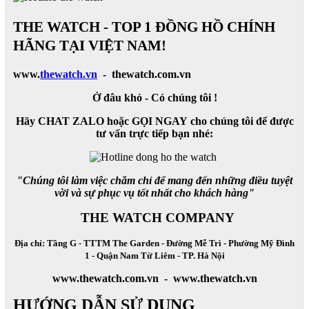
THE WATCH - TOP 1 ĐỒNG HỒ CHÍNH
HÃNG TẠI VIỆT NAM!
www.
thewatch.vn
- thewatch.com.vn
Ở đâu khó - Có chúng tôi !
Hãy CHAT ZALO hoặc GỌI NGAY cho chúng tôi để được
tư vấn trực tiếp bạn nhé:
"Chúng tôi làm việc chăm chỉ để mang đến những điều tuyệt
vời và sự phục vụ tốt nhất cho khách hàng"
THE WATCH COMPANY
Địa chỉ: Tầng G - TTTM The Garden - Đường Mễ Trì - Phường Mỹ Đình
1 - Quận Nam Từ Liêm - TP. Hà Nội
www.thewatch.com.vn - www.thewatch.vn
HƯỚNG DẪN SỬ DỤNG