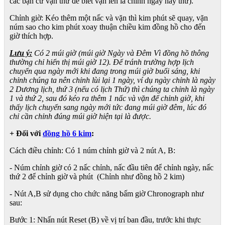
các bạn cứ vặn thử để biết vặn lên là chỉnh ngày hay thứ).
Chỉnh giờ: Kéo thêm một nấc và vặn thì kim phút sẽ quay, vặn
núm sao cho kim phút xoay thuận chiều kim đồng hồ cho đến
giờ thích hợp.
Lưu ý:
Có 2 múi giờ (múi giờ Ngày và Đêm Vì đồng hồ thông
thường chỉ hiển thị múi giờ 12). Để tránh trường hợp lịch
chuyển qua ngày mới khi đang trong múi giờ buổi sáng, khi
chỉnh chúng ta nên chỉnh lùi lại 1 ngày, ví dụ ngày chỉnh là ngày
2 Dương lịch, thứ 3 (nếu có lịch Thứ) thì chúng ta chỉnh là ngày
1 và thứ 2, sau đó kéo ra thêm 1 nấc và vặn để chỉnh giờ, khi
thấy lịch chuyển sang ngày mới tức đang múi giờ đêm, lúc đó
chỉ cần chỉnh đúng múi giờ hiện tại là được.
+ Đối với
đồng hồ 6 kim
:
Cách điều chỉnh: Có 1 núm chỉnh giờ và 2 nút A, B:
- Núm chỉnh giờ có 2 nấc chỉnh, nấc đầu tiên để chỉnh ngày, nấc
thứ 2 để chỉnh giờ và phút (Chỉnh như đồng hồ 2 kim)
- Nút A,B sử dụng cho chức năng bấm giờ Chronograph như
sau:
Bước 1: Nhấn nút Reset (B) về vị trí ban đầu, trước khi thực