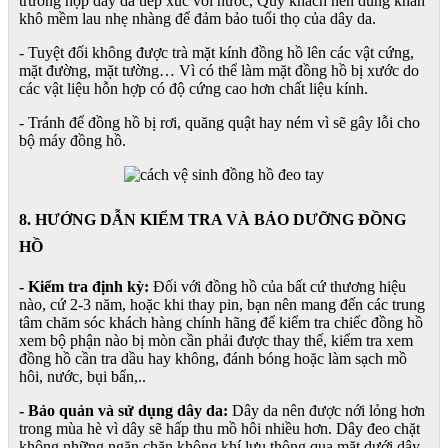
trường hợp dây da tiếp xúc với nước, Quý khách nên dùng khăn
khô mềm lau nhẹ nhàng để đảm bảo tuổi thọ của dây da.
- Tuyệt đối không được trà mặt kính đồng hồ lên các vật cứng,
mặt đường, mặt tường… Vì có thể làm mặt đồng hồ bị xước do
các vật liệu hỗn hợp có độ cứng cao hơn chất liệu kính.
- Tránh để đồng hồ bị rơi, quăng quật hay ném vì sẽ gây lỗi cho
bộ máy đồng hồ.
8. HƯỚNG DẪN KIỂM TRA VÀ BẢO DƯỠNG ĐỒNG
HỒ
- Kiểm tra định kỳ:
Đối với đồng hồ của bất cứ thương hiệu
nào, cứ 2-3 năm, hoặc khi thay pin, bạn nên mang đến các trung
tâm chăm sóc khách hàng chính hãng để kiểm tra chiếc đồng hồ
xem bộ phận nào bị mòn cần phải được thay thế, kiểm tra xem
đồng hồ cần tra dầu hay không, đánh bóng hoặc làm sạch mồ
hôi, nước, bụi bẩn,..
- Bảo quản và sử dụng dây da:
Dây da nên được nới lỏng hơn
trong mùa hè vì dây sẽ hấp thu mồ hôi nhiều hơn. Dây đeo chặt
không những ngăn chặn không khí lưu thông qua mặt dưới dây