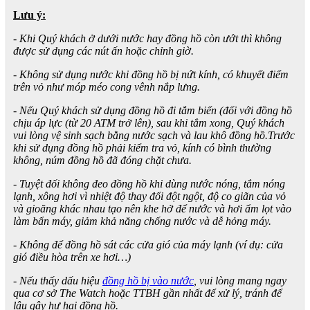
Lưu ý:
- Khi Quý khách ở dưới nước hay đồng hồ còn ướt thì không
được sử dụng các nút ấn hoặc chỉnh giờ.
- Không sử dụng nước khi đồng hồ bị nứt kính, có khuyết điểm
trên vỏ như móp méo cong vênh nắp lưng.
- Nếu Quý khách sử dụng đồng hồ đi tắm biển (đối với đồng hồ
chịu áp lực (từ 20 ATM trở lên), sau khi tắm xong, Quý khách
vui lòng vệ sinh sạch bằng nước sạch và lau khô đồng hồ.Trước
khi sử dụng đồng hồ phải kiểm tra vỏ, kính có bình thường
không, núm đồng hồ đã đóng chặt chưa.
- Tuyệt đối không đeo đồng hồ khi dùng nước nóng, tắm nóng
lạnh, xông hơi vì nhiệt độ thay đổi đột ngột, độ co giãn của vỏ
và gioăng khác nhau tạo nên khe hở để nước và hơi ẩm lọt vào
làm bẩn máy, giảm khả năng chống nước và dễ hỏng máy.
- Không để đồng hồ sát các cửa gió của máy lạnh (ví dụ: cửa
gió điều hòa trên xe hơi…)
- Nếu thấy dấu hiệu
đồng hồ bị vào nước
, vui lòng mang ngay
qua cơ sở The Watch hoặc TTBH gần nhất để xử lý, tránh để
lâu gây hư hại đồng hồ.