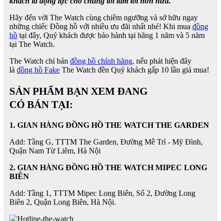
khách là động lực cho chúng tôi làm tốt hơn nữa.
Hãy đến với The Watch cùng chiêm ngưỡng và sở hữu ngay
những chiếc Đồng hồ với nhiều ưu đãi nhất nhé! Khi mua
đồng
hồ
tại đây, Quý khách được bảo hành tại hãng 1 năm và 5 năm
tại The Watch.
The Watch chỉ bán
đồng hồ chính hãng
, nếu phát hiện đây
là
đồng hồ Fake
The Watch đền Quý khách gấp 10 lần giá mua!
SẢN PHẨM BẠN XEM ĐANG
CÓ BÁN TẠI:
1. GIAN HÀNG ĐỒNG HỒ THE WATCH THE GARDEN
Add: Tầng G, TTTM The Garden, Đường Mễ Trì - Mỹ Đình,
Quận Nam Từ Liêm, Hà Nội
2. GIAN HÀNG ĐỒNG HỒ
THE WATCH
MIPEC LONG
BIÊN
Add: Tầng 1, TTTM Mipec Long Biên, Số 2, Đường Long
Biên 2, Quận Long Biên, Hà Nội.