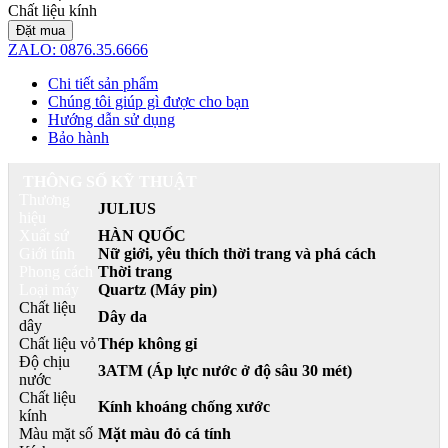
Chất liệu kính
Đặt mua
ZALO: 0876.35.6666
Chi tiết sản phẩm
Chúng tôi giúp gì được cho bạn
Hướng dẫn sử dụng
Bảo hành
THÔNG SỐ KỸ THUẬT
Thương
JULIUS
hiệu
Xuất sứ
HÀN QUỐC
Giới tính
Nữ giới, yêu thích thời trang và phá cách
Phong cách
Thời trang
Loại máy
Quartz (Máy pin)
Chất liệu
Dây da
dây
Chất liệu vỏ
Thép không gỉ
Độ chịu
3ATM (Áp lực nước ở độ sâu 30 mét)
nước
Chất liệu
Kính khoáng chống xước
kính
Màu mặt số
Mặt màu đỏ cá tính