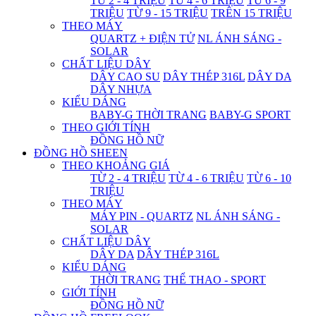
TỪ 2 - 4 TRIỆU
TỪ 4 - 6 TRIỆU
TỪ 6 - 9
TRIỆU
TỪ 9 - 15 TRIỆU
TRÊN 15 TRIỆU
THEO MÁY
QUARTZ + ĐIỆN TỬ
NL ÁNH SÁNG -
SOLAR
CHẤT LIỆU DÂY
DÂY CAO SU
DÂY THÉP 316L
DÂY DA
DÂY NHỰA
KIỂU DÁNG
BABY-G THỜI TRANG
BABY-G SPORT
THEO GIỚI TÍNH
ĐỒNG HỒ NỮ
ĐỒNG HỒ SHEEN
THEO KHOẢNG GIÁ
TỪ 2 - 4 TRIỆU
TỪ 4 - 6 TRIỆU
TỪ 6 - 10
TRIỆU
THEO MÁY
MÁY PIN - QUARTZ
NL ÁNH SÁNG -
SOLAR
CHẤT LIỆU DÂY
DÂY DA
DÂY THÉP 316L
KIỂU DÁNG
THỜI TRANG
THỂ THAO - SPORT
GIỚI TÍNH
ĐỒNG HỒ NỮ