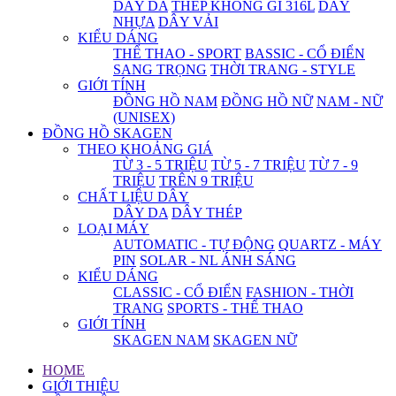
DÂY DA
THÉP KHÔNG GỈ 316L
DÂY
NHỰA
DÂY VẢI
KIỂU DÁNG
THỂ THAO - SPORT
BASSIC - CỔ ĐIỂN
SANG TRỌNG
THỜI TRANG - STYLE
GIỚI TÍNH
ĐỒNG HỒ NAM
ĐỒNG HỒ NỮ
NAM - NỮ
(UNISEX)
ĐỒNG HỒ SKAGEN
THEO KHOẢNG GIÁ
TỪ 3 - 5 TRIỆU
TỪ 5 - 7 TRIỆU
TỪ 7 - 9
TRIỆU
TRÊN 9 TRIỆU
CHẤT LIỆU DÂY
DÂY DA
DÂY THÉP
LOẠI MÁY
AUTOMATIC - TỰ ĐỘNG
QUARTZ - MÁY
PIN
SOLAR - NL ÁNH SÁNG
KIỂU DÁNG
CLASSIC - CỔ ĐIỂN
FASHION - THỜI
TRANG
SPORTS - THỂ THAO
GIỚI TÍNH
SKAGEN NAM
SKAGEN NỮ
HOME
GIỚI THIỆU