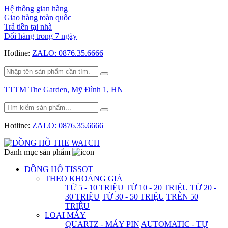
Hệ thống gian hàng
Giao hàng toàn quốc
Trả tiền tại nhà
Đổi hàng trong 7 ngày
Hotline:
ZALO: 0876.35.6666
TTTM The Garden, Mỹ Đình 1, HN
Hotline:
ZALO: 0876.35.6666
Danh mục sản phẩm
ĐỒNG HỒ TISSOT
THEO KHOẢNG GIÁ
TỪ 5 - 10 TRIỆU
TỪ 10 - 20 TRIỆU
TỪ 20 -
30 TRIỆU
TỪ 30 - 50 TRIỆU
TRÊN 50
TRIỆU
LOẠI MÁY
QUARTZ - MÁY PIN
AUTOMATIC - TỰ