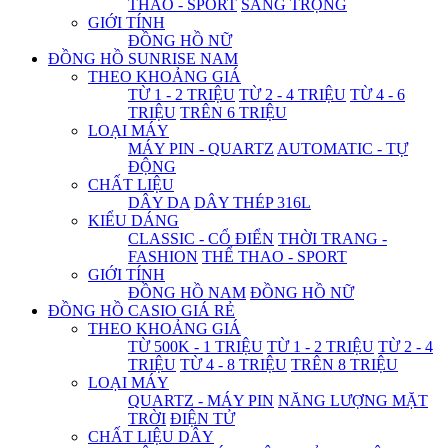
THAO - SPORT
SANG TRỌNG
GIỚI TÍNH
ĐỒNG HỒ NỮ
ĐỒNG HỒ SUNRISE NAM
THEO KHOẢNG GIÁ
TỪ 1 - 2 TRIỆU
TỪ 2 - 4 TRIỆU
TỪ 4 - 6
TRIỆU
TRÊN 6 TRIỆU
LOẠI MÁY
MÁY PIN - QUARTZ
AUTOMATIC - TỰ
ĐỘNG
CHẤT LIỆU
DÂY DA
DÂY THÉP 316L
KIỂU DÁNG
CLASSIC - CỔ ĐIỂN
THỜI TRANG -
FASHION
THỂ THAO - SPORT
GIỚI TÍNH
ĐỒNG HỒ NAM
ĐỒNG HỒ NỮ
ĐỒNG HỒ CASIO GIÁ RẺ
THEO KHOẢNG GIÁ
TỪ 500K - 1 TRIỆU
TỪ 1 - 2 TRIỆU
TỪ 2 - 4
TRIỆU
TỪ 4 - 8 TRIỆU
TRÊN 8 TRIỆU
LOẠI MÁY
QUARTZ - MÁY PIN
NĂNG LƯỢNG MẶT
TRỜI
ĐIỆN TỬ
CHẤT LIỆU DÂY