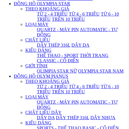
ĐỒNG HỒ OLYMPIA STAR
THEO KHOẢNG GIÁ
TỪ 2 - 4 TRIỆU
TỪ 4 - 6 TRIỆU
TỪ 6 - 10
TRIỆU
TRÊN 10 TRIỆU
LOẠI MÁY
QUARTZ - MÁY PIN
AUTOMATIC - TỰ
ĐỘNG
CHẤT LIỆU
DÂY THÉP 316L
DÂY DA
KIỂU DÁNG
THỂ THAO - SPORT
THỜI TRANG
CLASSIC - CỔ ĐIỂN
GIỚI TÍNH
OLIMPIA STAR NỮ
OLYMPIA STAR NAM
ĐỒNG HỒ OLYM PIANUS
THEO KHOẢNG GIÁ
TỪ 2 - 4 TRIỆU
TỪ 4 - 6 TRIỆU
TỪ 6 - 10
TRIỆU
TRÊN 10 TRIỆU
LOẠI MÁY
QUARTZ - MÁY PIN
AUTOMATIC - TỰ
ĐỘNG
CHẤT LIỆU DÂY
DÂY DA
DÂY THÉP 316L
DÂY NHỰA
KIỂU DÁNG
SPORTS - THỂ THAO
BASIC - CỔ ĐIỂN