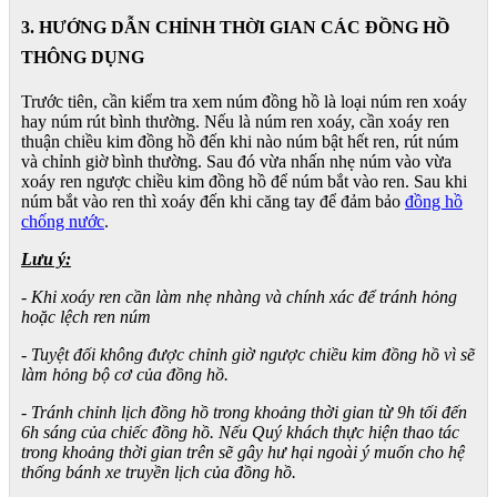
3. HƯỚNG DẪN CHỈNH THỜI GIAN CÁC ĐỒNG HỒ
THÔNG DỤNG
Trước tiên, cần kiểm tra xem núm đồng hồ là loại núm ren xoáy
hay núm rút bình thường. Nếu là núm ren xoáy, cần xoáy ren
thuận chiều kim đồng hồ đến khi nào núm bật hết ren, rút núm
và chỉnh giờ bình thường. Sau đó vừa nhấn nhẹ núm vào vừa
xoáy ren ngược chiều kim đồng hồ để núm bắt vào ren. Sau khi
núm bắt vào ren thì xoáy đến khi căng tay để đảm bảo
đồng hồ
chống nước
.
Lưu ý:
- Khi xoáy ren cần làm nhẹ nhàng và chính xác để tránh hỏng
hoặc lệch ren núm
- Tuyệt đối không được chỉnh giờ ngược chiều kim đồng hồ vì sẽ
làm hỏng bộ cơ của đồng hồ.
- Tránh chỉnh lịch đồng hồ trong khoảng thời gian từ 9h tối đến
6h sáng của chiếc đồng hồ. Nếu Quý khách thực hiện thao tác
trong khoảng thời gian trên sẽ gây hư hại ngoài ý muốn cho hệ
thống bánh xe truyền lịch của đồng hồ.