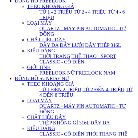
ĐỒNG HỒ FREELOOK
THEO KHOẢNG GIÁ
TỪ 1 - 2 TRIỆU
TỪ 2 - 4 TRIỆU
TỪ 4 - 6
TRIỆU
LOẠI MÁY
QUARTZ - MÁY PIN
AUTOMATIC - TỰ
ĐỘNG
CHẤT LIỆU DÂY
DÂY DA
DÂY LƯỚI
DÂY THÉP 316L
KIỂU DÁNG
THỜI TRANG
THỂ THAO - SPORT
CLASSIC - CỔ ĐIỂN
GIỚI TÍNH
FREELOOK NỮ
FREELOOK NAM
ĐỒNG HỒ SUNRISE NỮ
THEO KHOẢNG GIÁ
TỪ 1 ĐẾN 2 TRIỆU
TỪ 2 ĐẾN 4 TRIỆU
TỪ
4 ĐẾN 8 TRIỆU
LOẠI MÁY
QUARTZ - MÁY PIN
AUTOMATIC - TỰ
ĐỘNG
CHẤT LIỆU DÂY
THÉP KHÔNG GỈ 316L
DÂY DA
KIỂU DÁNG
CLASSIC - CỔ ĐIỂN
THỜI TRANG
THỂ