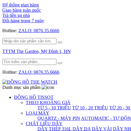
Hệ thống gian hàng
Giao hàng toàn quốc
Trả tiền tại nhà
Đổi hàng trong 7 ngày
Hotline:
ZALO: 0876.35.6666
TTTM The Garden, Mỹ Đình 1, HN
Hotline:
ZALO: 0876.35.6666
Danh mục sản phẩm
ĐỒNG HỒ TISSOT
THEO KHOẢNG GIÁ
TỪ 5 - 10 TRIỆU
TỪ 10 - 20 TRIỆU
TỪ 20 - 3
LOẠI MÁY
QUARTZ - MÁY PIN
AUTOMATIC - TỰ ĐỘ
CHẤT LIỆU DÂY
DÂY THÉP 316L
DÂY DA
DÂY VẢI
DÂY N