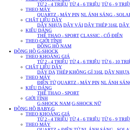
TỪ 2 - 4 TRIỆU
TỪ 4 - 6 TRIỆU
TỪ 6 - 9 TRI
THEO MÁY
QUARTZ - MÁY PIN
NL ÁNH SÁNG - SOLA
CHẤT LIỆU DÂY
DÂY NHỰA
DÂY VẢI
DÂY THÉP 316L
DÂY
KIỂU DÁNG
THỂ THAO - SPORT
CLASSIC - CỔ ĐIỂN
THEO GIỚI TÍNH
ĐỒNG HỒ NAM
ĐỒNG HỒ G-SHOCK
THEO KHOẢNG GIÁ
TỪ 2 - 4 TRIỆU
TỪ 4 - 6 TRIỆU
TỪ 6 - 10 TR
CHẤT LIỆU DÂY
DÂY DA
THÉP KHÔNG GỈ 316L
DÂY NHỰA
THEO MÁY
ĐIỆN TỬ
QUARTZ - MÁY PIN
NL ÁNH SÁN
KIỂU DÁNG
THỂ THAO - SPORT
GIỚI TÍNH
G-SHOCK NAM
G-SHOCK NỮ
ĐỒNG HỒ BABY-G
THEO KHOẢNG GIÁ
TỪ 2 - 4 TRIỆU
TỪ 4 - 6 TRIỆU
TỪ 6 - 9 TRI
THEO MÁY
QUARTZ + ĐIỆN TỬ
NL ÁNH SÁNG - SOLA