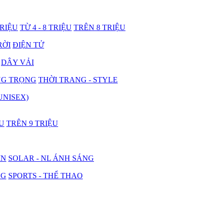
TRIỆU
TỪ 4 - 8 TRIỆU
TRÊN 8 TRIỆU
RỜI
ĐIỆN TỬ
DÂY VẢI
NG TRỌNG
THỜI TRANG - STYLE
UNISEX)
ỆU
TRÊN 9 TRIỆU
IN
SOLAR - NL ÁNH SÁNG
NG
SPORTS - THỂ THAO