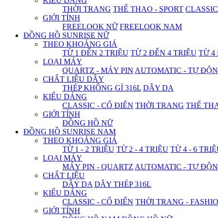
KIỂU DÁNG
THỜI TRANG
THỂ THAO - SPORT
CLASSIC
GIỚI TÍNH
FREELOOK NỮ
FREELOOK NAM
ĐỒNG HỒ SUNRISE NỮ
THEO KHOẢNG GIÁ
TỪ 1 ĐẾN 2 TRIỆU
TỪ 2 ĐẾN 4 TRIỆU
TỪ 4
LOẠI MÁY
QUARTZ - MÁY PIN
AUTOMATIC - TỰ ĐỘ
CHẤT LIỆU DÂY
THÉP KHÔNG GỈ 316L
DÂY DA
KIỂU DÁNG
CLASSIC - CỔ ĐIỂN
THỜI TRANG
THỂ THA
GIỚI TÍNH
ĐỒNG HỒ NỮ
ĐỒNG HỒ SUNRISE NAM
THEO KHOẢNG GIÁ
TỪ 1 - 2 TRIỆU
TỪ 2 - 4 TRIỆU
TỪ 4 - 6 TRI
LOẠI MÁY
MÁY PIN - QUARTZ
AUTOMATIC - TỰ ĐỘ
CHẤT LIỆU
DÂY DA
DÂY THÉP 316L
KIỂU DÁNG
CLASSIC - CỔ ĐIỂN
THỜI TRANG - FASHI
GIỚI TÍNH