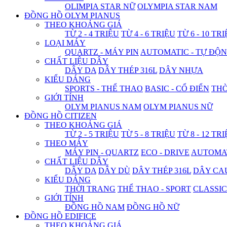
OLIMPIA STAR NỮ
OLYMPIA STAR NAM
ĐỒNG HỒ OLYM PIANUS
THEO KHOẢNG GIÁ
TỪ 2 - 4 TRIỆU
TỪ 4 - 6 TRIỆU
TỪ 6 - 10 TR
LOẠI MÁY
QUARTZ - MÁY PIN
AUTOMATIC - TỰ ĐỘ
CHẤT LIỆU DÂY
DÂY DA
DÂY THÉP 316L
DÂY NHỰA
KIỂU DÁNG
SPORTS - THỂ THAO
BASIC - CỔ ĐIỂN
THỜ
GIỚI TÍNH
OLYM PIANUS NAM
OLYM PIANUS NỮ
ĐỒNG HỒ CITIZEN
THEO KHOẢNG GIÁ
TỪ 2 - 5 TRIỆU
TỪ 5 - 8 TRIỆU
TỪ 8 - 12 TR
THEO MÁY
MÁY PIN - QUARTZ
ECO - DRIVE
AUTOMAT
CHẤT LIỆU DÂY
DÂY DA
DÂY DÙ
DÂY THÉP 316L
DÂY CA
KIỂU DÁNG
THỜI TRANG
THỂ THAO - SPORT
CLASSIC
GIỚI TÍNH
ĐỒNG HỒ NAM
ĐỒNG HỒ NỮ
ĐỒNG HỒ EDIFICE
THEO KHOẢNG GIÁ