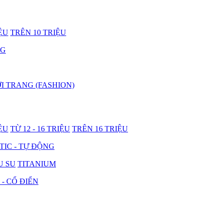
IỆU
TRÊN 10 TRIỆU
NG
I TRANG (FASHION)
IỆU
TỪ 12 - 16 TRIỆU
TRÊN 16 TRIỆU
IC - TỰ ĐỘNG
U SU
TITANIUM
 - CỔ ĐIỂN