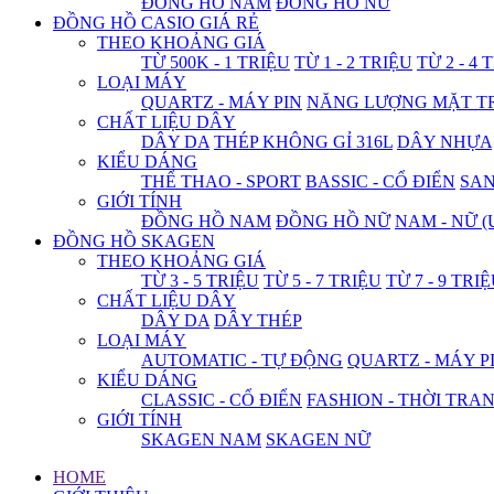
ĐỒNG HỒ NAM
ĐỒNG HỒ NỮ
ĐỒNG HỒ CASIO GIÁ RẺ
THEO KHOẢNG GIÁ
TỪ 500K - 1 TRIỆU
TỪ 1 - 2 TRIỆU
TỪ 2 - 4 
LOẠI MÁY
QUARTZ - MÁY PIN
NĂNG LƯỢNG MẶT T
CHẤT LIỆU DÂY
DÂY DA
THÉP KHÔNG GỈ 316L
DÂY NHỰA
KIỂU DÁNG
THỂ THAO - SPORT
BASSIC - CỔ ĐIỂN
SA
GIỚI TÍNH
ĐỒNG HỒ NAM
ĐỒNG HỒ NỮ
NAM - NỮ (
ĐỒNG HỒ SKAGEN
THEO KHOẢNG GIÁ
TỪ 3 - 5 TRIỆU
TỪ 5 - 7 TRIỆU
TỪ 7 - 9 TRI
CHẤT LIỆU DÂY
DÂY DA
DÂY THÉP
LOẠI MÁY
AUTOMATIC - TỰ ĐỘNG
QUARTZ - MÁY P
KIỂU DÁNG
CLASSIC - CỔ ĐIỂN
FASHION - THỜI TRA
GIỚI TÍNH
SKAGEN NAM
SKAGEN NỮ
HOME