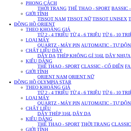
PHONG CÁCH
THỜI TRANG
THỂ THAO - SPORT
BASSIC 
GIỚI TÍNH
TISSOT NAM
TISSOT NỮ
TISSOT UNISEX
T
ĐỒNG HỒ ORIENT
THEO KHOẢNG GIÁ
TỪ 2 - 4 TRIỆU
TỪ 4 - 6 TRIỆU
TỪ 6 - 10 TR
LOẠI MÁY
QUARTZ - MÁY PIN
AUTOMATIC - TỰ ĐỘ
CHẤT LIỆU DÂY
DÂY DA
THÉP KHÔNG GỈ 316L
DÂY NHỰA
KIỂU DÁNG
THỂ THAO - SPORT
CLASSIC - CỔ ĐIỂN
FA
GIỚI TÍNH
ORIENT NAM
ORIENT NỮ
ĐỒNG HỒ OLYMPIA STAR
THEO KHOẢNG GIÁ
TỪ 2 - 4 TRIỆU
TỪ 4 - 6 TRIỆU
TỪ 6 - 10 TR
LOẠI MÁY
QUARTZ - MÁY PIN
AUTOMATIC - TỰ ĐỘ
CHẤT LIỆU
DÂY THÉP 316L
DÂY DA
KIỂU DÁNG
THỂ THAO - SPORT
THỜI TRANG
CLASSIC
GIỚI TÍNH