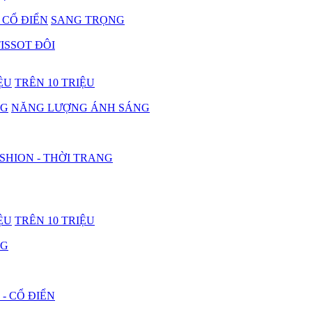
- CỔ ĐIỂN
SANG TRỌNG
ISSOT ĐÔI
IỆU
TRÊN 10 TRIỆU
NG
NĂNG LƯỢNG ÁNH SÁNG
SHION - THỜI TRANG
IỆU
TRÊN 10 TRIỆU
NG
 - CỔ ĐIỂN