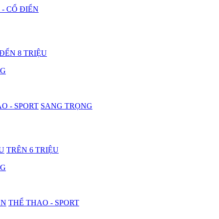
 - CỔ ĐIỂN
 ĐẾN 8 TRIỆU
NG
O - SPORT
SANG TRỌNG
ỆU
TRÊN 6 TRIỆU
NG
ON
THỂ THAO - SPORT