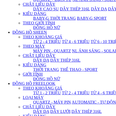
CHẤT LIỆU DÂY
DÂY CAO SU
DÂY THÉP 316L
DÂY DA
DÂ
KIỂU DÁNG
BABY-G THỜI TRANG
BABY-G SPORT
THEO GIỚI TÍNH
ĐỒNG HỒ NỮ
ĐỒNG HỒ SHEEN
THEO KHOẢNG GIÁ
TỪ 2 - 4 TRIỆU
TỪ 4 - 6 TRIỆU
TỪ 6 - 10 TR
THEO MÁY
MÁY PIN - QUARTZ
NL ÁNH SÁNG - SOLA
CHẤT LIỆU DÂY
DÂY DA
DÂY THÉP 316L
KIỂU DÁNG
THỜI TRANG
THỂ THAO - SPORT
GIỚI TÍNH
ĐỒNG HỒ NỮ
ĐỒNG HỒ FREELOOK
THEO KHOẢNG GIÁ
TỪ 1 - 2 TRIỆU
TỪ 2 - 4 TRIỆU
TỪ 4 - 6 TRI
LOẠI MÁY
QUARTZ - MÁY PIN
AUTOMATIC - TỰ ĐỘ
CHẤT LIỆU DÂY
DÂY DA
DÂY LƯỚI
DÂY THÉP 316L