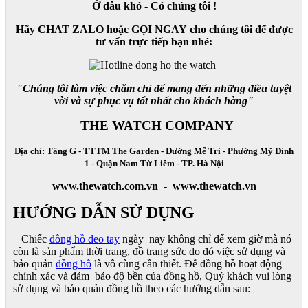
Ở đâu khó - Có chúng tôi !
Hãy CHAT ZALO hoặc GỌI NGAY cho chúng tôi để được
tư vấn trực tiếp bạn nhé:
"Chúng tôi làm việc chăm chỉ để mang đến những điều tuyệt
vời và sự phục vụ tốt nhất cho khách hàng"
THE WATCH COMPANY
Địa chỉ: Tầng G - TTTM The Garden - Đường Mễ Trì - Phường Mỹ Đình
1 - Quận Nam Từ Liêm - TP. Hà Nội
www.thewatch.com.vn - www.thewatch.vn
HƯỚNG DẪN SỬ DỤNG
Chiếc
đồng hồ đeo tay
ngày nay không chỉ để xem giờ mà nó
còn là sản phẩm thời trang, đồ trang sức do đó việc sử dụng và
bảo quản
đồng hồ
là vô cùng cần thiết. Để đồng hồ hoạt động
chính xác và đảm bảo độ bền của đồng hồ, Quý khách vui lòng
sử dụng và bảo quản đồng hồ theo các hướng dẫn sau: