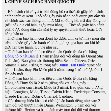
I. CHÍNH SÁCH BẢO HÀNH QUỐC TẾ
- Bảo hành chỉ có giá trị khi đồng hồ có thẻ/ sổ/ giấy bảo hành
chính thức đi kèm. Thẻ/ sổ/ giấy bảo hành phải được ghi đầy đủ
và chính xác các thông tin như: Mã số đồng hồ, mã đáy đồng hồ
(nếu có), địa chỉ bán, ngày mua hàng, ....Thẻ/ sổ/ giấy bảo hành
phải được đóng dấu của Đại lý ủy quyền chính thức hoặc Cửa
hàng bán ra.
- Thời gian bảo hành của đồng hồ được tính kể từ ngày mua ghi
trên thẻ/ sổ/ giấy bảo hành và không được gia hạn sau khi hết
thời hạn bảo hành. Cụ thể như sau:
+ Thời hạn bảo hành theo tiêu chuẩn Quốc tế của các hãng
Đồng hồ Nhật Bản
là 1 năm (riêng đối với đồng hồ Orient Star
là 2 năm). Bao gồm các thương hiệu: Seiko, Citizen, Orient,
Sunrise, Casio. Riêng thương hiệu
Julius Hàn Quốc
được bảo
hành 1 năm, thay Pin Miễn phí 5 năm, trong 1 năm được đổi 1
lần dây mới.
+ Thời hạn bảo hành theo tiêu chuẩn Quốc tế của các hãng
Đồng hồ Thụy Sỹ là 2 năm (riêng đối với dòng máy
Chronometer của Tissot, Mido là 3 năm). Bao gồm các thương
hiệu: Longines, Mido, Tissot, Calvin Klein, Frederique Constant,
Claude Bernard, Rotary, Charriol, Candino.
+ Các thương hiệu khác có chế độ bảo hành riêng như sau: 2
năm đối với thương hiệu Daniel Wellington, 3 năm đối với
thương hiệu Bering và bảo hành máy trọn đời đối với thương