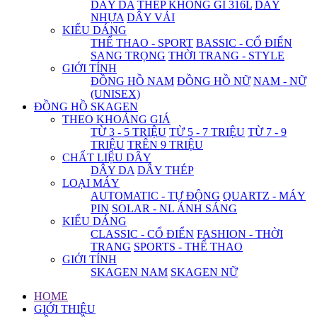
DÂY DA
THÉP KHÔNG GỈ 316L
DÂY
NHỰA
DÂY VẢI
KIỂU DÁNG
THỂ THAO - SPORT
BASSIC - CỔ ĐIỂN
SANG TRỌNG
THỜI TRANG - STYLE
GIỚI TÍNH
ĐỒNG HỒ NAM
ĐỒNG HỒ NỮ
NAM - NỮ
(UNISEX)
ĐỒNG HỒ SKAGEN
THEO KHOẢNG GIÁ
TỪ 3 - 5 TRIỆU
TỪ 5 - 7 TRIỆU
TỪ 7 - 9
TRIỆU
TRÊN 9 TRIỆU
CHẤT LIỆU DÂY
DÂY DA
DÂY THÉP
LOẠI MÁY
AUTOMATIC - TỰ ĐỘNG
QUARTZ - MÁY
PIN
SOLAR - NL ÁNH SÁNG
KIỂU DÁNG
CLASSIC - CỔ ĐIỂN
FASHION - THỜI
TRANG
SPORTS - THỂ THAO
GIỚI TÍNH
SKAGEN NAM
SKAGEN NỮ
HOME
GIỚI THIỆU