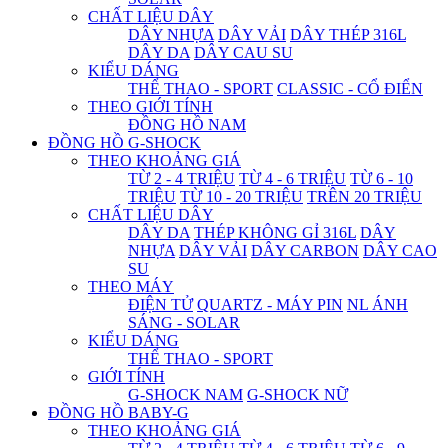
CHẤT LIỆU DÂY
DÂY NHỰA
DÂY VẢI
DÂY THÉP 316L
DÂY DA
DÂY CAU SU
KIỂU DÁNG
THỂ THAO - SPORT
CLASSIC - CỔ ĐIỂN
THEO GIỚI TÍNH
ĐỒNG HỒ NAM
ĐỒNG HỒ G-SHOCK
THEO KHOẢNG GIÁ
TỪ 2 - 4 TRIỆU
TỪ 4 - 6 TRIỆU
TỪ 6 - 10
TRIỆU
TỪ 10 - 20 TRIỆU
TRÊN 20 TRIỆU
CHẤT LIỆU DÂY
DÂY DA
THÉP KHÔNG GỈ 316L
DÂY
NHỰA
DÂY VẢI
DÂY CARBON
DÂY CAO
SU
THEO MÁY
ĐIỆN TỬ
QUARTZ - MÁY PIN
NL ÁNH
SÁNG - SOLAR
KIỂU DÁNG
THỂ THAO - SPORT
GIỚI TÍNH
G-SHOCK NAM
G-SHOCK NỮ
ĐỒNG HỒ BABY-G
THEO KHOẢNG GIÁ