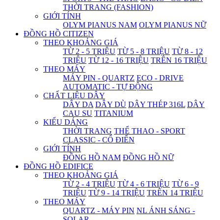
THỜI TRANG (FASHION)
GIỚI TÍNH
OLYM PIANUS NAM
OLYM PIANUS NỮ
ĐỒNG HỒ CITIZEN
THEO KHOẢNG GIÁ
TỪ 2 - 5 TRIỆU
TỪ 5 - 8 TRIỆU
TỪ 8 - 12
TRIỆU
TỪ 12 - 16 TRIỆU
TRÊN 16 TRIỆU
THEO MÁY
MÁY PIN - QUARTZ
ECO - DRIVE
AUTOMATIC - TỰ ĐỘNG
CHẤT LIỆU DÂY
DÂY DA
DÂY DÙ
DÂY THÉP 316L
DÂY
CAU SU
TITANIUM
KIỂU DÁNG
THỜI TRANG
THỂ THAO - SPORT
CLASSIC - CỔ ĐIỂN
GIỚI TÍNH
ĐỒNG HỒ NAM
ĐỒNG HỒ NỮ
ĐỒNG HỒ EDIFICE
THEO KHOẢNG GIÁ
TỪ 2 - 4 TRIỆU
TỪ 4 - 6 TRIỆU
TỪ 6 - 9
TRIỆU
TỪ 9 - 14 TRIỆU
TRÊN 14 TRIỆU
THEO MÁY
QUARTZ - MÁY PIN
NL ÁNH SÁNG -
SOLAR