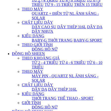
TỪ 2 - 4 TRIỆU
TỪ 4 - 6 TRIỆU
TỪ 6 - 9
TRIỆU
TỪ 9 - 15 TRIỆU
TRÊN 15 TRIỆU
THEO MÁY
QUARTZ + ĐIỆN TỬ
NL ÁNH SÁNG -
SOLAR
CHẤT LIỆU DÂY
DÂY CAO SU
DÂY THÉP 316L
DÂY DA
DÂY NHỰA
KIỂU DÁNG
BABY-G THỜI TRANG
BABY-G SPORT
THEO GIỚI TÍNH
ĐỒNG HỒ NỮ
ĐỒNG HỒ SHEEN
THEO KHOẢNG GIÁ
TỪ 2 - 4 TRIỆU
TỪ 4 - 6 TRIỆU
TỪ 6 - 10
TRIỆU
THEO MÁY
MÁY PIN - QUARTZ
NL ÁNH SÁNG -
SOLAR
CHẤT LIỆU DÂY
DÂY DA
DÂY THÉP 316L
KIỂU DÁNG
THỜI TRANG
THỂ THAO - SPORT
GIỚI TÍNH
ĐỒNG HỒ NỮ