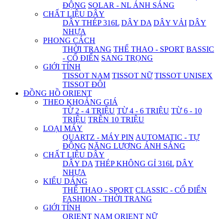
ĐỘNG
SOLAR - NL ÁNH SÁNG
CHẤT LIỆU DÂY
DÂY THÉP 316L
DÂY DA
DÂY VẢI
DÂY
NHỰA
PHONG CÁCH
THỜI TRANG
THỂ THAO - SPORT
BASSIC
- CỔ ĐIỂN
SANG TRỌNG
GIỚI TÍNH
TISSOT NAM
TISSOT NỮ
TISSOT UNISEX
TISSOT ĐÔI
ĐỒNG HỒ ORIENT
THEO KHOẢNG GIÁ
TỪ 2 - 4 TRIỆU
TỪ 4 - 6 TRIỆU
TỪ 6 - 10
TRIỆU
TRÊN 10 TRIỆU
LOẠI MÁY
QUARTZ - MÁY PIN
AUTOMATIC - TỰ
ĐỘNG
NĂNG LƯỢNG ÁNH SÁNG
CHẤT LIỆU DÂY
DÂY DA
THÉP KHÔNG GỈ 316L
DÂY
NHỰA
KIỂU DÁNG
THỂ THAO - SPORT
CLASSIC - CỔ ĐIỂN
FASHION - THỜI TRANG
GIỚI TÍNH
ORIENT NAM
ORIENT NỮ