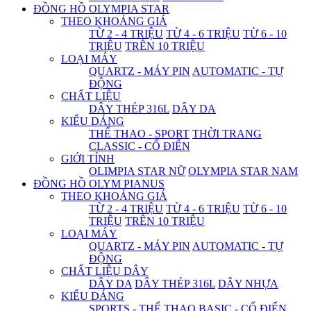
ĐỒNG HỒ OLYMPIA STAR
THEO KHOẢNG GIÁ
TỪ 2 - 4 TRIỆU
TỪ 4 - 6 TRIỆU
TỪ 6 - 10
TRIỆU
TRÊN 10 TRIỆU
LOẠI MÁY
QUARTZ - MÁY PIN
AUTOMATIC - TỰ
ĐỘNG
CHẤT LIỆU
DÂY THÉP 316L
DÂY DA
KIỂU DÁNG
THỂ THAO - SPORT
THỜI TRANG
CLASSIC - CỔ ĐIỂN
GIỚI TÍNH
OLIMPIA STAR NỮ
OLYMPIA STAR NAM
ĐỒNG HỒ OLYM PIANUS
THEO KHOẢNG GIÁ
TỪ 2 - 4 TRIỆU
TỪ 4 - 6 TRIỆU
TỪ 6 - 10
TRIỆU
TRÊN 10 TRIỆU
LOẠI MÁY
QUARTZ - MÁY PIN
AUTOMATIC - TỰ
ĐỘNG
CHẤT LIỆU DÂY
DÂY DA
DÂY THÉP 316L
DÂY NHỰA
KIỂU DÁNG
SPORTS - THỂ THAO
BASIC - CỔ ĐIỂN