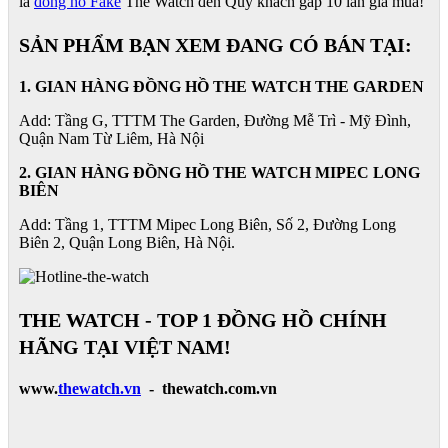
là
đồng hồ Fake
The Watch đền Quý khách gấp 10 lần giá mua!
SẢN PHẨM BẠN XEM ĐANG CÓ BÁN TẠI:
1. GIAN HÀNG ĐỒNG HỒ THE WATCH THE GARDEN
Add: Tầng G, TTTM The Garden, Đường Mễ Trì - Mỹ Đình,
Quận Nam Từ Liêm, Hà Nội
2. GIAN HÀNG ĐỒNG HỒ
THE WATCH
MIPEC LONG
BIÊN
Add: Tầng 1, TTTM Mipec Long Biên, Số 2, Đường Long
Biên 2, Quận Long Biên, Hà Nội.
THE WATCH - TOP 1 ĐỒNG HỒ CHÍNH
HÃNG TẠI VIỆT NAM!
www.
thewatch.vn
- thewatch.com.vn