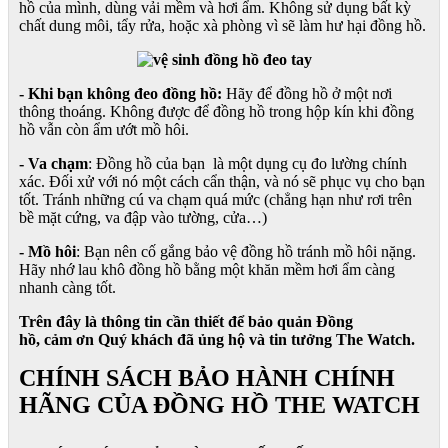
hồ của mình, dùng vải mềm và hơi ẩm. Không sử dụng bất kỳ
chất dung môi, tẩy rửa, hoặc xà phòng vì sẽ làm hư hại đồng hồ.
- Khi bạn không đeo đồng hồ:
Hãy để đồng hồ ở một nơi
thông thoáng. Không được để đồng hồ trong hộp kín khi đồng
hồ vẫn còn ẩm ướt mồ hôi.
- Va chạm
: Đồng hồ của bạn là một dụng cụ đo lường chính
xác. Đối xử với nó một cách cẩn thận, và nó sẽ phục vụ cho bạn
tốt. Tránh những cú va chạm quá mức (chẳng hạn như rơi trên
bề mặt cứng, va đập vào tường, cửa…)
- Mồ hôi
: Bạn nên cố gắng bảo vệ đồng hồ tránh mồ hôi nặng.
Hãy nhớ lau khô đồng hồ bằng một khăn mềm hơi ẩm càng
nhanh càng tốt.
Trên đây là thông tin cần thiết để bảo quản Đồng
hồ, cảm ơn Quý khách đã ủng hộ và tin tưởng The Watch.
CHÍNH SÁCH BẢO HÀNH CHÍNH
HÃNG CỦA ĐỒNG HỒ THE WATCH