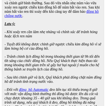
và chỉnh giờ bình thường. Sau đó vừa nhấn nhẹ núm vào vừa
xoáy ren ngược chiều kim đồng hồ để núm bắt vào ren. Sau khi
núm bắt vào ren thì xoáy đến khi căng tay để đảm bảo
đồng hồ
chống nước
.
Lưu ý:
- Khi xoáy ren cần làm nhẹ nhàng và chính xác để tránh hỏng
hoặc lệch ren núm
- Tuyệt đối không được chỉnh giờ ngược chiều kim đồng hồ vì sẽ
làm hỏng bộ cơ của đồng hồ.
- Tránh chỉnh lịch đồng hồ trong khoảng thời gian từ 9h tối đến
6h sáng của chiếc đồng hồ. Nếu Quý khách thực hiện thao tác
trong khoảng thời gian trên sẽ gây hư hại ngoài ý muốn cho hệ
thống bánh xe truyền lịch của đồng hồ.
- Sau khi chỉnh giờ và lịch, Quý khách phải đóng chặt núm đồng
hồ để tránh tình trạng nước vào.
- Đối với
đồng hồ Automatic
đeo liên tục tối thiểu trong 8 giờ
với mức vận động bình thường thì đồng hồ được lên đủ cót và
chạy được khoảng 35 - 40 giờ sau khi không đeo. Trong quá
trình sử dụng, nếu quý khách ít đeo, đồng hồ không đủ năng