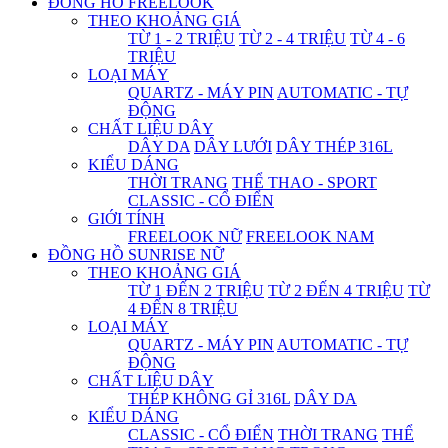
ĐỒNG HỒ FREELOOK
THEO KHOẢNG GIÁ
TỪ 1 - 2 TRIỆU
TỪ 2 - 4 TRIỆU
TỪ 4 - 6
TRIỆU
LOẠI MÁY
QUARTZ - MÁY PIN
AUTOMATIC - TỰ
ĐỘNG
CHẤT LIỆU DÂY
DÂY DA
DÂY LƯỚI
DÂY THÉP 316L
KIỂU DÁNG
THỜI TRANG
THỂ THAO - SPORT
CLASSIC - CỔ ĐIỂN
GIỚI TÍNH
FREELOOK NỮ
FREELOOK NAM
ĐỒNG HỒ SUNRISE NỮ
THEO KHOẢNG GIÁ
TỪ 1 ĐẾN 2 TRIỆU
TỪ 2 ĐẾN 4 TRIỆU
TỪ
4 ĐẾN 8 TRIỆU
LOẠI MÁY
QUARTZ - MÁY PIN
AUTOMATIC - TỰ
ĐỘNG
CHẤT LIỆU DÂY
THÉP KHÔNG GỈ 316L
DÂY DA
KIỂU DÁNG
CLASSIC - CỔ ĐIỂN
THỜI TRANG
THỂ