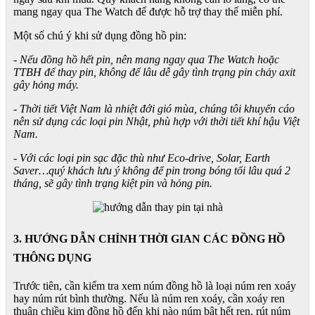
mang ngay qua The Watch để được hỗ trợ thay thế miễn phí.
Một số chú ý khi sử dụng đồng hồ pin:
- Nếu đồng hồ hết pin, nên mang ngay qua The Watch hoặc
TTBH để thay pin, không để lâu dễ gây tình trạng pin chảy axit
gây hỏng máy.
- Thời tiết Việt Nam là nhiệt đới gió mùa, chúng tôi khuyến cáo
nên sử dụng các loại pin Nhật, phù hợp với thời tiết khí hậu Việt
Nam.
- Với các loại pin sạc đặc thù như Eco-drive, Solar, Earth
Saver…quý khách lưu ý không để pin trong bóng tối lâu quá 2
tháng, sẽ gây tình trạng kiệt pin và hỏng pin.
3. HƯỚNG DẪN CHỈNH THỜI GIAN CÁC ĐỒNG HỒ
THÔNG DỤNG
Trước tiên, cần kiểm tra xem núm đồng hồ là loại núm ren xoáy
hay núm rút bình thường. Nếu là núm ren xoáy, cần xoáy ren
thuận chiều kim đồng hồ đến khi nào núm bật hết ren, rút núm