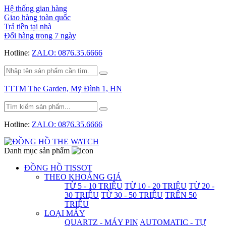
Hệ thống gian hàng
Giao hàng toàn quốc
Trả tiền tại nhà
Đổi hàng trong 7 ngày
Hotline:
ZALO: 0876.35.6666
TTTM The Garden, Mỹ Đình 1, HN
Hotline:
ZALO: 0876.35.6666
Danh mục sản phẩm
ĐỒNG HỒ TISSOT
THEO KHOẢNG GIÁ
TỪ 5 - 10 TRIỆU
TỪ 10 - 20 TRIỆU
TỪ 20 -
30 TRIỆU
TỪ 30 - 50 TRIỆU
TRÊN 50
TRIỆU
LOẠI MÁY
QUARTZ - MÁY PIN
AUTOMATIC - TỰ