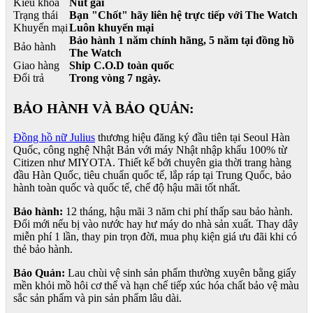
Kiểu khóa
Nút gài
Trạng thái
Bạn "Chốt" hãy liên hệ trực tiếp với The Watch
Khuyến mại
Luôn khuyến mại
Bảo hành 1 năm chính hãng, 5 năm tại đồng hồ
Bảo hành
The Watch
Giao hàng
Ship C.O.D toàn quốc
Đổi trả
Trong vòng 7 ngày.
BẢO HÀNH VÀ BẢO QUẢN:
Đồng hồ nữ Julius
thương hiệu đăng ký đầu tiên tại Seoul Hàn
Quốc, công nghệ Nhật Bản với máy Nhật nhập khẩu 100% từ
Citizen như MIYOTA. Thiết kế bởi chuyên gia thời trang hàng
đầu Hàn Quốc, tiêu chuẩn quốc tế, lắp ráp tại Trung Quốc, bảo
hành toàn quốc và quốc tế, chế độ hậu mãi tốt nhất.
Bảo hành:
12 tháng, hậu mãi 3 năm chi phí thấp sau bảo hành.
Đổi mới nếu bị vào nước hay hư máy do nhà sản xuất. Thay dây
miễn phí 1 lần, thay pin trọn đời, mua phụ kiện giá ưu đãi khi có
thẻ bảo hành.
Bảo Quản:
Lau chùi vệ sinh sản phẩm thường xuyên bằng giấy
mền khỏi mồ hôi cơ thể và hạn chế tiếp xúc hóa chất bảo vệ màu
sắc sản phẩm và pin sản phẩm lâu dài.