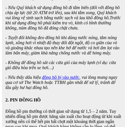
- Nếu Quý khách sử dụng đồng hồ đi tắm biển (đối với đồng hồ
chịu áp lực (từ 20 ATM trở lên), sau khi tắm xong, Quý khách
vui lòng vệ sinh sạch bằng nước sạch và lau khô đồng hồ.Trước
khi sử dụng đồng hồ phải kiểm tra vỏ, kính có bình thường
không, núm đồng hồ đã đóng chặt chưa.
- Tuyệt đối không đeo đồng hồ khi dùng nước nóng, tắm nóng
lạnh, xông hơi vì nhiệt độ thay đổi đột ngột, độ co giãn của vỏ
và gioăng khác nhau tạo nên khe hở để nước và hơi ẩm lọt vào
làm bẩn máy, giảm khả năng chống nước và dễ hỏng máy.
- Không để đồng hồ sát các cửa gió của máy lạnh (ví dụ: cửa
gió điều hòa trên xe hơi…)
- Nếu thấy dấu hiệu
đồng hồ bị vào nước
, vui lòng mang ngay
qua cơ sở The Watch hoặc TTBH gần nhất để xử lý, tránh để
lâu gây hư hại đồng hồ.
2. PIN ĐỒNG HỒ
Đồng hồ pin thường có thời gian sử dụng từ 1,5 – 2 năm. Tuy
nhiên đồng hồ pin được hãng sản xuất cho hoạt động từ khi xuất
xưởng nên có thể hết pin bất chợt một khoảng thời gian ngắn
ngay sau khi mua. Quý khách hàng không cần lo lắng, có thể