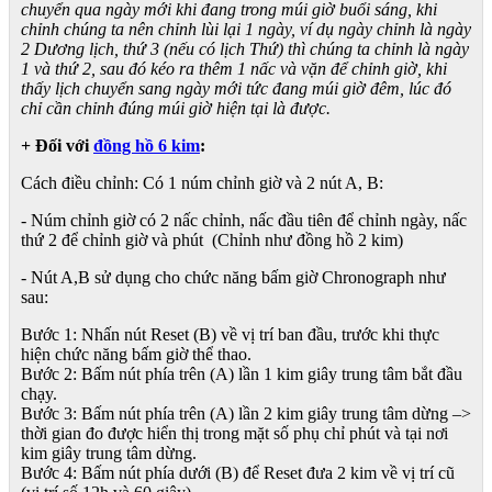
chuyển qua ngày mới khi đang trong múi giờ buổi sáng, khi
chỉnh chúng ta nên chỉnh lùi lại 1 ngày, ví dụ ngày chỉnh là ngày
2 Dương lịch, thứ 3 (nếu có lịch Thứ) thì chúng ta chỉnh là ngày
1 và thứ 2, sau đó kéo ra thêm 1 nấc và vặn để chỉnh giờ, khi
thấy lịch chuyển sang ngày mới tức đang múi giờ đêm, lúc đó
chỉ cần chỉnh đúng múi giờ hiện tại là được.
+ Đối với
đồng hồ 6 kim
:
Cách điều chỉnh: Có 1 núm chỉnh giờ và 2 nút A, B:
- Núm chỉnh giờ có 2 nấc chỉnh, nấc đầu tiên để chỉnh ngày, nấc
thứ 2 để chỉnh giờ và phút (Chỉnh như đồng hồ 2 kim)
- Nút A,B sử dụng cho chức năng bấm giờ Chronograph như
sau:
Bước 1: Nhấn nút Reset (B) về vị trí ban đầu, trước khi thực
hiện chức năng bấm giờ thể thao.
Bước 2: Bấm nút phía trên (A) lần 1 kim giây trung tâm bắt đầu
chạy.
Bước 3: Bấm nút phía trên (A) lần 2 kim giây trung tâm dừng –>
thời gian đo được hiển thị trong mặt số phụ chỉ phút và tại nơi
kim giây trung tâm dừng.
Bước 4: Bấm nút phía dưới (B) để Reset đưa 2 kim về vị trí cũ