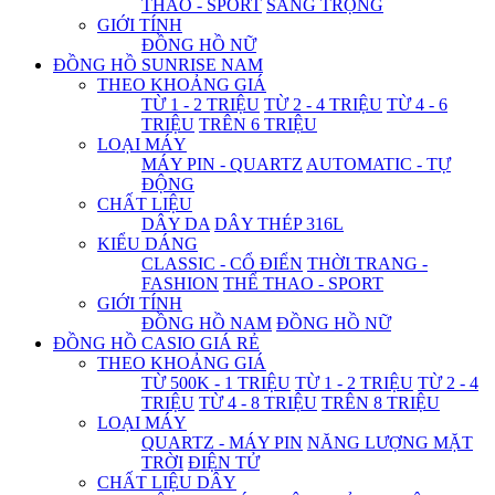
THAO - SPORT
SANG TRỌNG
GIỚI TÍNH
ĐỒNG HỒ NỮ
ĐỒNG HỒ SUNRISE NAM
THEO KHOẢNG GIÁ
TỪ 1 - 2 TRIỆU
TỪ 2 - 4 TRIỆU
TỪ 4 - 6
TRIỆU
TRÊN 6 TRIỆU
LOẠI MÁY
MÁY PIN - QUARTZ
AUTOMATIC - TỰ
ĐỘNG
CHẤT LIỆU
DÂY DA
DÂY THÉP 316L
KIỂU DÁNG
CLASSIC - CỔ ĐIỂN
THỜI TRANG -
FASHION
THỂ THAO - SPORT
GIỚI TÍNH
ĐỒNG HỒ NAM
ĐỒNG HỒ NỮ
ĐỒNG HỒ CASIO GIÁ RẺ
THEO KHOẢNG GIÁ
TỪ 500K - 1 TRIỆU
TỪ 1 - 2 TRIỆU
TỪ 2 - 4
TRIỆU
TỪ 4 - 8 TRIỆU
TRÊN 8 TRIỆU
LOẠI MÁY
QUARTZ - MÁY PIN
NĂNG LƯỢNG MẶT
TRỜI
ĐIỆN TỬ
CHẤT LIỆU DÂY