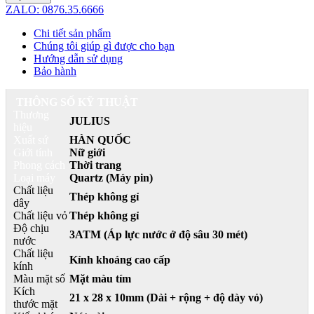
ZALO: 0876.35.6666
Chi tiết sản phẩm
Chúng tôi giúp gì được cho bạn
Hướng dẫn sử dụng
Bảo hành
THÔNG SỐ KỸ THUẬT
Thương
JULIUS
hiệu
Xuất sứ
HÀN QUỐC
Giới tính
Nữ giới
Phong cách
Thời trang
Loại máy
Quartz (Máy pin)
Chất liệu
Thép không gỉ
dây
Chất liệu vỏ
Thép không gỉ
Độ chịu
3ATM (Áp lực nước ở độ sâu 30 mét)
nước
Chất liệu
Kính khoáng cao cấp
kính
Màu mặt số
Mặt màu tím
Kích
21 x 28 x 10mm (Dài + rộng + độ dày vỏ)
thước mặt