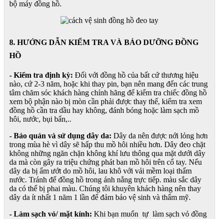
bộ máy đồng hồ.
8. HƯỚNG DẪN KIỂM TRA VÀ BẢO DƯỠNG ĐỒNG
HỒ
- Kiểm tra định kỳ:
Đối với đồng hồ của bất cứ thương hiệu
nào, cứ 2-3 năm, hoặc khi thay pin, bạn nên mang đến các trung
tâm chăm sóc khách hàng chính hãng để kiểm tra chiếc đồng hồ
xem bộ phận nào bị mòn cần phải được thay thế, kiểm tra xem
đồng hồ cần tra dầu hay không, đánh bóng hoặc làm sạch mồ
hôi, nước, bụi bẩn,..
- Bảo quản và sử dụng dây da:
Dây da nên được nới lỏng hơn
trong mùa hè vì dây sẽ hấp thu mồ hôi nhiều hơn. Dây đeo chặt
không những ngăn chặn không khí lưu thông qua mặt dưới dây
da mà còn gây ra triệu chứng phát ban mồ hôi trên cổ tay. Nếu
dây da bị ẩm ướt do mồ hôi, lau khô với vải mềm loại thấm
nước. Tránh để đồng hồ trong ánh nắng trực tiếp. màu sắc dây
da có thể bị phai màu. Chúng tôi khuyên khách hàng nên thay
dây da ít nhất 1 năm 1 lần để đảm bảo vệ sinh và thẩm mỹ.
- Làm sạch vỏ/ mặt kính:
Khi bạn muốn tự làm sạch vỏ đồng