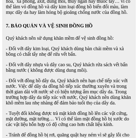
hoa, xà phòng, axit, dung môi, thủy ngân hay thuốc tẩy… vì có
thể làm vỏ đồng hồ và dây kim loại đồng hồ biến đổi màu, làm
mục dây da hay làm hỏng bộ gioăng chống nước của đồng hồ.
7. BẢO QUẢN VÀ VỆ SINH ĐỒNG HỒ
Quý khách nên sử dụng khăn mềm để vệ sinh đồng hồ:
- Đối với dây kim loại, Quý khách dùng bàn chải mềm và xà
bông có chất tẩy nhẹ để rửa vết bẩn.
- Đối với dây nhựa và dây cao su, Quý khách rửa sách vết bẩn
bằng nước ( không được dùng dung môi).
- Đối với đồng hồ dây da, Quý khách nên hạn chế tiếp xúc với
nước. Việc để dây da đồng hồ tiếp xúc thường xuyên và trong
thời gian dài với nước sẽ có hiện tượng ẩm mục dây da. Trong
trường hợp dây da tiếp xúc với nước, Quý khách nên dùng khăn
khô mềm lau nhẹ nhàng để đảm bảo tuổi thọ của dây da.
- Tuyệt đối không được trà mặt kính đồng hồ lên các vật cứng,
mặt đường, mặt tường… Vì có thể làm mặt đồng hồ bị xước do
các vật liệu hỗn hợp có độ cứng cao hơn chất liệu kính.
- Tránh để đồng hồ bị rơi, quăng quật hay ném vì sẽ gây lỗi cho