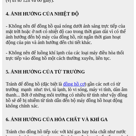
(vị trí số 12h và 60 giây).
4. ẢNH HƯỞNG CỦA NHIỆT ĐỘ
- Không nên để đồng hồ quá nóng dưới ánh sáng trực tiếp của
mặt trời hoặc ở nơi có nhiệt độ cao trong thời gian dài vì có thể
ảnh hưởng đến bộ máy của đồng hồ, rút ngắn thời gian hoạt
động của pin và ảnh hưởng đến chi tiết khác.
- Không nên để luồng khí lạnh của các loại máy điều hòa thổi
trực tiếp vào đồng hồ một cách thường xuyên, liên tục.
5. ẢNH HƯỞNG CỦA TỪ TRƯỜNG
Tránh để đồng hồ (đặc biệt là
đồng hồ cơ
) gần các nơi có từ
trường mạnh như: tivi, tủ lạnh, lò vi sóng, máy vi tính, dàn âm
thanh... Bởi ở những môi trường có nhiều từ tính như vậy đồng
hồ sẽ dễ bị nhiễm từ tính dẫn đến bộ máy đồng hồ hoạt động
không chính xác.
6. ẢNH HƯỞNG CỦA HÓA CHẤT VÀ KHÍ GA
Tránh cho đồng hồ tiếp xúc với khí gas hay hóa chất như nước