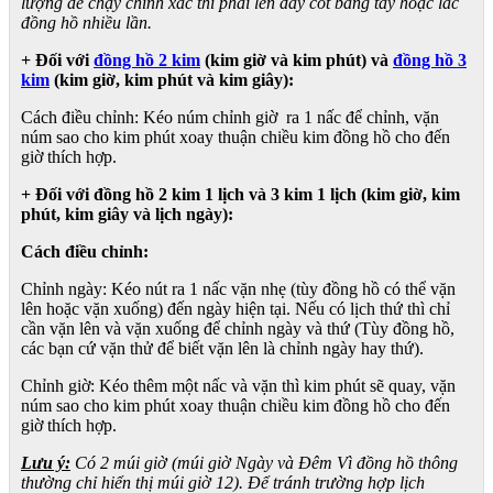
lượng để chạy chính xác thì phải lên dây cót bằng tay hoặc lắc
đồng hồ nhiều lần.
+ Đối với
đồng hồ 2 kim
(kim giờ và kim phút) và
đồng hồ 3
kim
(kim giờ, kim phút và kim giây):
Cách điều chỉnh: Kéo núm chỉnh giờ ra 1 nấc để chỉnh, vặn
núm sao cho kim phút xoay thuận chiều kim đồng hồ cho đến
giờ thích hợp.
+ Đối với đồng hồ 2 kim 1 lịch và 3 kim 1 lịch (kim giờ, kim
phút, kim giây và lịch ngày):
Cách điều chỉnh:
Chỉnh ngày: Kéo nút ra 1 nấc vặn nhẹ (tùy đồng hồ có thể vặn
lên hoặc vặn xuống) đến ngày hiện tại. Nếu có lịch thứ thì chỉ
cần vặn lên và vặn xuống để chỉnh ngày và thứ (Tùy đồng hồ,
các bạn cứ vặn thử để biết vặn lên là chỉnh ngày hay thứ).
Chỉnh giờ: Kéo thêm một nấc và vặn thì kim phút sẽ quay, vặn
núm sao cho kim phút xoay thuận chiều kim đồng hồ cho đến
giờ thích hợp.
Lưu ý:
Có 2 múi giờ (múi giờ Ngày và Đêm Vì đồng hồ thông
thường chỉ hiển thị múi giờ 12). Để tránh trường hợp lịch