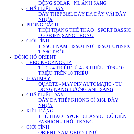
ĐỘNG
SOLAR - NL ÁNH SÁNG
CHẤT LIỆU DÂY
DÂY THÉP 316L
DÂY DA
DÂY VẢI
DÂY
NHỰA
PHONG CÁCH
THỜI TRANG
THỂ THAO - SPORT
BASSIC
- CỔ ĐIỂN
SANG TRỌNG
GIỚI TÍNH
TISSOT NAM
TISSOT NỮ
TISSOT UNISEX
TISSOT ĐÔI
ĐỒNG HỒ ORIENT
THEO KHOẢNG GIÁ
TỪ 2 - 4 TRIỆU
TỪ 4 - 6 TRIỆU
TỪ 6 - 10
TRIỆU
TRÊN 10 TRIỆU
LOẠI MÁY
QUARTZ - MÁY PIN
AUTOMATIC - TỰ
ĐỘNG
NĂNG LƯỢNG ÁNH SÁNG
CHẤT LIỆU DÂY
DÂY DA
THÉP KHÔNG GỈ 316L
DÂY
NHỰA
KIỂU DÁNG
THỂ THAO - SPORT
CLASSIC - CỔ ĐIỂN
FASHION - THỜI TRANG
GIỚI TÍNH
ORIENT NAM
ORIENT NỮ