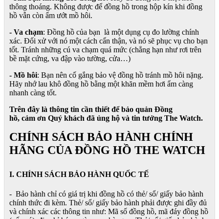
thông thoáng. Không được để đồng hồ trong hộp kín khi đồng
hồ vẫn còn ẩm ướt mồ hôi.
- Va chạm
: Đồng hồ của bạn là một dụng cụ đo lường chính
xác. Đối xử với nó một cách cẩn thận, và nó sẽ phục vụ cho bạn
tốt. Tránh những cú va chạm quá mức (chẳng hạn như rơi trên
bề mặt cứng, va đập vào tường, cửa…)
- Mồ hôi
: Bạn nên cố gắng bảo vệ đồng hồ tránh mồ hôi nặng.
Hãy nhớ lau khô đồng hồ bằng một khăn mềm hơi ẩm càng
nhanh càng tốt.
Trên đây là thông tin cần thiết để bảo quản Đồng
hồ, cảm ơn Quý khách đã ủng hộ và tin tưởng The Watch.
CHÍNH SÁCH BẢO HÀNH CHÍNH
HÃNG CỦA ĐỒNG HỒ THE WATCH
I. CHÍNH SÁCH BẢO HÀNH QUỐC TẾ
- Bảo hành chỉ có giá trị khi đồng hồ có thẻ/ sổ/ giấy bảo hành
chính thức đi kèm. Thẻ/ sổ/ giấy bảo hành phải được ghi đầy đủ
và chính xác các thông tin như: Mã số đồng hồ, mã đáy đồng hồ