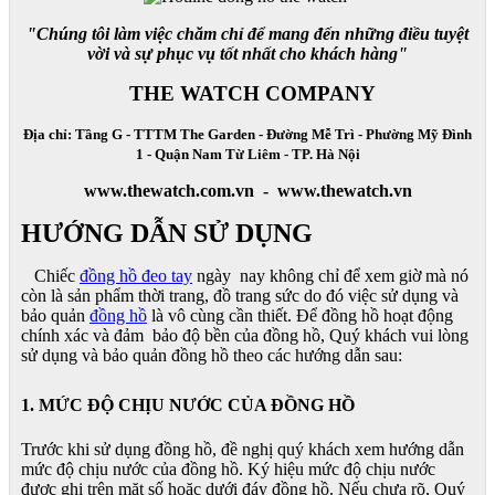
"Chúng tôi làm việc chăm chỉ để mang đến những điều tuyệt
vời và sự phục vụ tốt nhất cho khách hàng"
THE WATCH COMPANY
Địa chỉ: Tầng G - TTTM The Garden - Đường Mễ Trì - Phường Mỹ Đình
1 - Quận Nam Từ Liêm - TP. Hà Nội
www.thewatch.com.vn - www.thewatch.vn
HƯỚNG DẪN SỬ DỤNG
Chiếc
đồng hồ đeo tay
ngày nay không chỉ để xem giờ mà nó
còn là sản phẩm thời trang, đồ trang sức do đó việc sử dụng và
bảo quản
đồng hồ
là vô cùng cần thiết. Để đồng hồ hoạt động
chính xác và đảm bảo độ bền của đồng hồ, Quý khách vui lòng
sử dụng và bảo quản đồng hồ theo các hướng dẫn sau:
1. MỨC ĐỘ CHỊU NƯỚC CỦA ĐỒNG HỒ
Trước khi sử dụng đồng hồ, đề nghị quý khách xem hướng dẫn
mức độ chịu nước của đồng hồ. Ký hiệu mức độ chịu nước
được ghi trên mặt số hoặc dưới đáy đồng hồ. Nếu chưa rõ, Quý