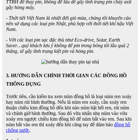
TTBH để thay pin, không để lâu dễ gây tình trạng pin chảy axit
gây hỏng máy.
- Thời tiết Việt Nam là nhiệt đới gió mùa, chúng tôi khuyến cáo
nên sử dụng các loại pin Nhật, phù hợp với thời tiết khí hậu Việt
Nam.
- Với các loại pin sạc đặc thù như Eco-drive, Solar, Earth
Saver…quý khách lưu ý không để pin trong bóng tối lâu quá 2
tháng, sẽ gây tình trạng kiệt pin và hỏng pin.
3. HƯỚNG DẪN CHỈNH THỜI GIAN CÁC ĐỒNG HỒ
THÔNG DỤNG
Trước tiên, cần kiểm tra xem núm đồng hồ là loại núm ren xoáy
hay núm rút bình thường. Nếu là núm ren xoáy, cần xoáy ren
thuận chiều kim đồng hồ đến khi nào núm bật hết ren, rút núm
và chỉnh giờ bình thường. Sau đó vừa nhấn nhẹ núm vào vừa
xoáy ren ngược chiều kim đồng hồ để núm bắt vào ren. Sau khi
núm bắt vào ren thì xoáy đến khi căng tay để đảm bảo
đồng hồ
chống nước
.