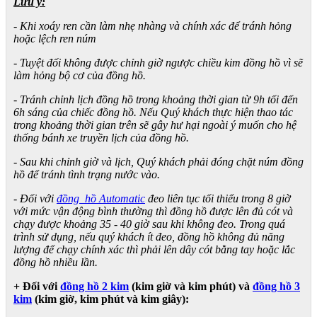
Lưu ý:
- Khi xoáy ren cần làm nhẹ nhàng và chính xác để tránh hỏng
hoặc lệch ren núm
- Tuyệt đối không được chỉnh giờ ngược chiều kim đồng hồ vì sẽ
làm hỏng bộ cơ của đồng hồ.
- Tránh chỉnh lịch đồng hồ trong khoảng thời gian từ 9h tối đến
6h sáng của chiếc đồng hồ. Nếu Quý khách thực hiện thao tác
trong khoảng thời gian trên sẽ gây hư hại ngoài ý muốn cho hệ
thống bánh xe truyền lịch của đồng hồ.
- Sau khi chỉnh giờ và lịch, Quý khách phải đóng chặt núm đồng
hồ để tránh tình trạng nước vào.
- Đối với
đồng hồ Automatic
đeo liên tục tối thiểu trong 8 giờ
với mức vận động bình thường thì đồng hồ được lên đủ cót và
chạy được khoảng 35 - 40 giờ sau khi không đeo. Trong quá
trình sử dụng, nếu quý khách ít đeo, đồng hồ không đủ năng
lượng để chạy chính xác thì phải lên dây cót bằng tay hoặc lắc
đồng hồ nhiều lần.
+ Đối với
đồng hồ 2 kim
(kim giờ và kim phút) và
đồng hồ 3
kim
(kim giờ, kim phút và kim giây):