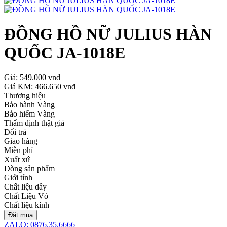
ĐỒNG HỒ NỮ JULIUS HÀN
QUỐC JA-1018E
Giá:
549.000 vnđ
Giá KM:
466.650 vnđ
Thương hiệu
Bảo hành Vàng
Bảo hiểm Vàng
Thẩm định thật giả
Đổi trả
Giao hàng
Miễn phí
Xuất xứ
Dòng sản phẩm
Giới tính
Chất liệu dây
Chất Liệu Vỏ
Chất liệu kính
Đặt mua
ZALO: 0876.35.6666