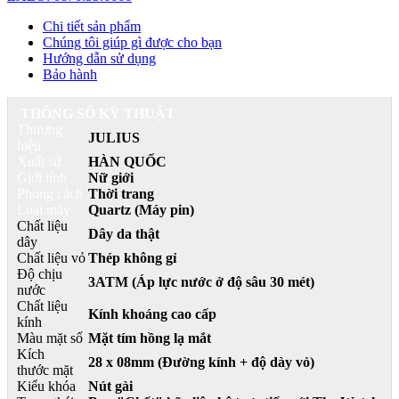
Chi tiết sản phẩm
Chúng tôi giúp gì được cho bạn
Hướng dẫn sử dụng
Bảo hành
THÔNG SỐ KỸ THUẬT
Thương
JULIUS
hiệu
Xuất sứ
HÀN QUỐC
Giới tính
Nữ giới
Phong cách
Thời trang
Loại máy
Quartz (Máy pin)
Chất liệu
Dây da thật
dây
Chất liệu vỏ
Thép không gỉ
Độ chịu
3ATM (Áp lực nước ở độ sâu 30 mét)
nước
Chất liệu
Kính khoáng cao cấp
kính
Màu mặt số
Mặt tím hồng lạ mắt
Kích
28 x 08mm (Đường kính + độ dày vỏ)
thước mặt
Kiểu khóa
Nút gài