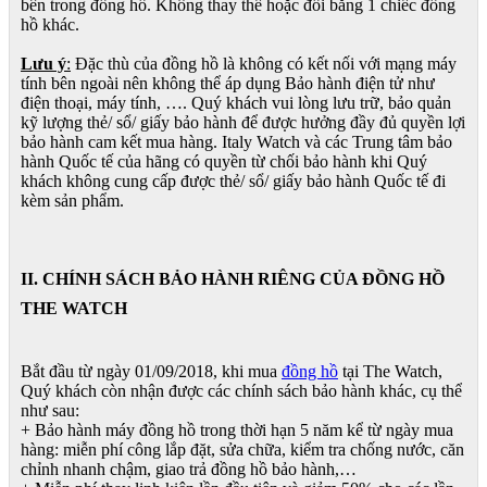
bên trong đồng hồ. Không thay thế hoặc đổi bằng 1 chiếc đồng
hồ khác.
Lưu ý
:
Đặc thù của đồng hồ là không có kết nối với mạng máy
tính bên ngoài nên không thể áp dụng Bảo hành điện tử như
điện thoại, máy tính, …. Quý khách vui lòng lưu trữ, bảo quản
kỹ lượng thẻ/ sổ/ giấy bảo hành để được hưởng đầy đủ quyền lợi
bảo hành cam kết mua hàng. Italy Watch và các Trung tâm bảo
hành Quốc tế của hãng có quyền từ chối bảo hành khi Quý
khách không cung cấp được thẻ/ sổ/ giấy bảo hành Quốc tế đi
kèm sản phẩm.
II. CHÍNH SÁCH BẢO HÀNH RIÊNG CỦA ĐỒNG HỒ
THE WATCH
Bắt đầu từ ngày 01/09/2018, khi mua
đồng hồ
tại The Watch,
Quý khách còn nhận được các chính sách bảo hành khác, cụ thể
như sau:
+ Bảo hành máy đồng hồ trong thời hạn 5 năm kể từ ngày mua
hàng: miễn phí công lắp đặt, sửa chữa, kiểm tra chống nước, căn
chỉnh nhanh chậm, giao trả đồng hồ bảo hành,…