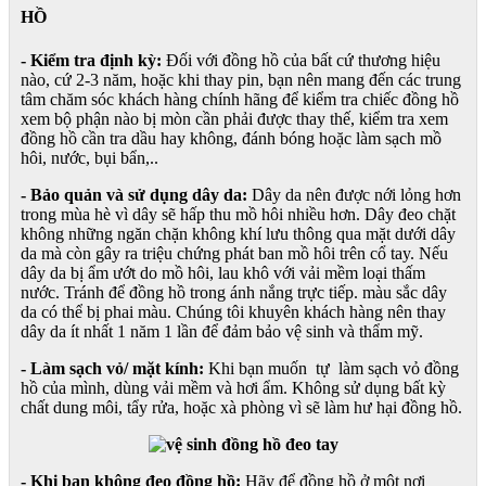
HỒ
- Kiểm tra định kỳ:
Đối với đồng hồ của bất cứ thương hiệu
nào, cứ 2-3 năm, hoặc khi thay pin, bạn nên mang đến các trung
tâm chăm sóc khách hàng chính hãng để kiểm tra chiếc đồng hồ
xem bộ phận nào bị mòn cần phải được thay thế, kiểm tra xem
đồng hồ cần tra dầu hay không, đánh bóng hoặc làm sạch mồ
hôi, nước, bụi bẩn,..
- Bảo quản và sử dụng dây da:
Dây da nên được nới lỏng hơn
trong mùa hè vì dây sẽ hấp thu mồ hôi nhiều hơn. Dây đeo chặt
không những ngăn chặn không khí lưu thông qua mặt dưới dây
da mà còn gây ra triệu chứng phát ban mồ hôi trên cổ tay. Nếu
dây da bị ẩm ướt do mồ hôi, lau khô với vải mềm loại thấm
nước. Tránh để đồng hồ trong ánh nắng trực tiếp. màu sắc dây
da có thể bị phai màu. Chúng tôi khuyên khách hàng nên thay
dây da ít nhất 1 năm 1 lần để đảm bảo vệ sinh và thẩm mỹ.
- Làm sạch vỏ/ mặt kính:
Khi bạn muốn tự làm sạch vỏ đồng
hồ của mình, dùng vải mềm và hơi ẩm. Không sử dụng bất kỳ
chất dung môi, tẩy rửa, hoặc xà phòng vì sẽ làm hư hại đồng hồ.
- Khi bạn không đeo đồng hồ:
Hãy để đồng hồ ở một nơi