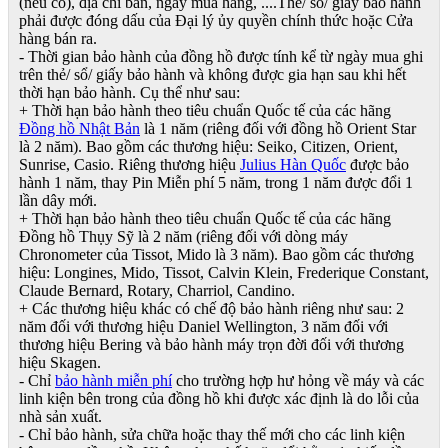
(nếu có), địa chỉ bán, ngày mua hàng, ....Thẻ/ sổ/ giấy bảo hành
phải được đóng dấu của Đại lý ủy quyền chính thức hoặc Cửa
hàng bán ra.
- Thời gian bảo hành của đồng hồ được tính kể từ ngày mua ghi
trên thẻ/ sổ/ giấy bảo hành và không được gia hạn sau khi hết
thời hạn bảo hành. Cụ thể như sau:
+ Thời hạn bảo hành theo tiêu chuẩn Quốc tế của các hãng
Đồng hồ Nhật Bản
là 1 năm (riêng đối với đồng hồ Orient Star
là 2 năm). Bao gồm các thương hiệu: Seiko, Citizen, Orient,
Sunrise, Casio. Riêng thương hiệu
Julius Hàn Quốc
được bảo
hành 1 năm, thay Pin Miễn phí 5 năm, trong 1 năm được đổi 1
lần dây mới.
+ Thời hạn bảo hành theo tiêu chuẩn Quốc tế của các hãng
Đồng hồ Thụy Sỹ là 2 năm (riêng đối với dòng máy
Chronometer của Tissot, Mido là 3 năm). Bao gồm các thương
hiệu: Longines, Mido, Tissot, Calvin Klein, Frederique Constant,
Claude Bernard, Rotary, Charriol, Candino.
+ Các thương hiệu khác có chế độ bảo hành riêng như sau: 2
năm đối với thương hiệu Daniel Wellington, 3 năm đối với
thương hiệu Bering và bảo hành máy trọn đời đối với thương
hiệu Skagen.
- Chỉ
bảo hành miễn phí
cho trường hợp hư hỏng về máy và các
linh kiện bên trong của đồng hồ khi được xác định là do lỗi của
nhà sản xuất.
- Chỉ bảo hành, sửa chữa hoặc thay thế mới cho các linh kiện