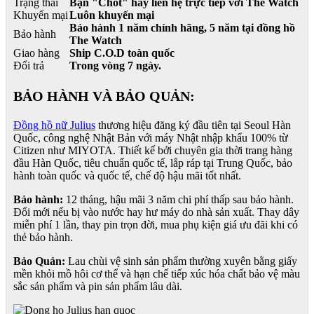
Trạng thái
Bạn "Chốt" hãy liên hệ trực tiếp với The Watch
Khuyến mại
Luôn khuyến mại
Bảo hành 1 năm chính hãng, 5 năm tại đồng hồ
Bảo hành
The Watch
Giao hàng
Ship C.O.D toàn quốc
Đổi trả
Trong vòng 7 ngày.
BẢO HÀNH VÀ BẢO QUẢN:
Đồng hồ nữ Julius
thương hiệu đăng ký đầu tiên tại Seoul Hàn
Quốc, công nghệ Nhật Bản với máy Nhật nhập khẩu 100% từ
Citizen như MIYOTA. Thiết kế bởi chuyên gia thời trang hàng
đầu Hàn Quốc, tiêu chuẩn quốc tế, lắp ráp tại Trung Quốc, bảo
hành toàn quốc và quốc tế, chế độ hậu mãi tốt nhất.
Bảo hành:
12 tháng, hậu mãi 3 năm chi phí thấp sau bảo hành.
Đổi mới nếu bị vào nước hay hư máy do nhà sản xuất. Thay dây
miễn phí 1 lần, thay pin trọn đời, mua phụ kiện giá ưu đãi khi có
thẻ bảo hành.
Bảo Quản:
Lau chùi vệ sinh sản phẩm thường xuyên bằng giấy
mền khỏi mồ hôi cơ thể và hạn chế tiếp xúc hóa chất bảo vệ màu
sắc sản phẩm và pin sản phẩm lâu dài.