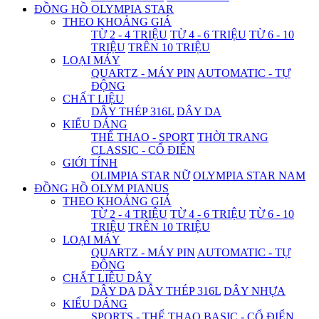
ĐỒNG HỒ OLYMPIA STAR
THEO KHOẢNG GIÁ
TỪ 2 - 4 TRIỆU
TỪ 4 - 6 TRIỆU
TỪ 6 - 10
TRIỆU
TRÊN 10 TRIỆU
LOẠI MÁY
QUARTZ - MÁY PIN
AUTOMATIC - TỰ
ĐỘNG
CHẤT LIỆU
DÂY THÉP 316L
DÂY DA
KIỂU DÁNG
THỂ THAO - SPORT
THỜI TRANG
CLASSIC - CỔ ĐIỂN
GIỚI TÍNH
OLIMPIA STAR NỮ
OLYMPIA STAR NAM
ĐỒNG HỒ OLYM PIANUS
THEO KHOẢNG GIÁ
TỪ 2 - 4 TRIỆU
TỪ 4 - 6 TRIỆU
TỪ 6 - 10
TRIỆU
TRÊN 10 TRIỆU
LOẠI MÁY
QUARTZ - MÁY PIN
AUTOMATIC - TỰ
ĐỘNG
CHẤT LIỆU DÂY
DÂY DA
DÂY THÉP 316L
DÂY NHỰA
KIỂU DÁNG
SPORTS - THỂ THAO
BASIC - CỔ ĐIỂN