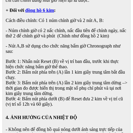
chỉ cần chỉnh đúng múi giờ hiện tại là được.
+ Đối với
đồng hồ 6 kim
:
Cách điều chỉnh: Có 1 núm chỉnh giờ và 2 nút A, B:
- Núm chỉnh giờ có 2 nấc chỉnh, nấc đầu tiên để chỉnh ngày, nấc
thứ 2 để chỉnh giờ và phút (Chỉnh như đồng hồ 2 kim)
- Nút A,B sử dụng cho chức năng bấm giờ Chronograph như
sau:
Bước 1: Nhấn nút Reset (B) về vị trí ban đầu, trước khi thực
hiện chức năng bấm giờ thể thao.
Bước 2: Bấm nút phía trên (A) lần 1 kim giây trung tâm bắt đầu
chạy.
Bước 3: Bấm nút phía trên (A) lần 2 kim giây trung tâm dừng –>
thời gian đo được hiển thị trong mặt số phụ chỉ phút và tại nơi
kim giây trung tâm dừng.
Bước 4: Bấm nút phía dưới (B) để Reset đưa 2 kim về vị trí cũ
(vị trí số 12h và 60 giây).
4. ẢNH HƯỞNG CỦA NHIỆT ĐỘ
- Không nên để đồng hồ quá nóng dưới ánh sáng trực tiếp của