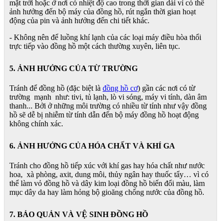
mặt trời hoặc ở nơi có nhiệt độ cao trong thời gian dài vì có thể
ảnh hưởng đến bộ máy của đồng hồ, rút ngắn thời gian hoạt
động của pin và ảnh hưởng đến chi tiết khác.
- Không nên để luồng khí lạnh của các loại máy điều hòa thổi
trực tiếp vào đồng hồ một cách thường xuyên, liên tục.
5. ẢNH HƯỞNG CỦA TỪ TRƯỜNG
Tránh để đồng hồ (đặc biệt là
đồng hồ cơ
) gần các nơi có từ
trường mạnh như: tivi, tủ lạnh, lò vi sóng, máy vi tính, dàn âm
thanh... Bởi ở những môi trường có nhiều từ tính như vậy đồng
hồ sẽ dễ bị nhiễm từ tính dẫn đến bộ máy đồng hồ hoạt động
không chính xác.
6. ẢNH HƯỞNG CỦA HÓA CHẤT VÀ KHÍ GA
Tránh cho đồng hồ tiếp xúc với khí gas hay hóa chất như nước
hoa, xà phòng, axit, dung môi, thủy ngân hay thuốc tẩy… vì có
thể làm vỏ đồng hồ và dây kim loại đồng hồ biến đổi màu, làm
mục dây da hay làm hỏng bộ gioăng chống nước của đồng hồ.
7. BẢO QUẢN VÀ VỆ SINH ĐỒNG HỒ