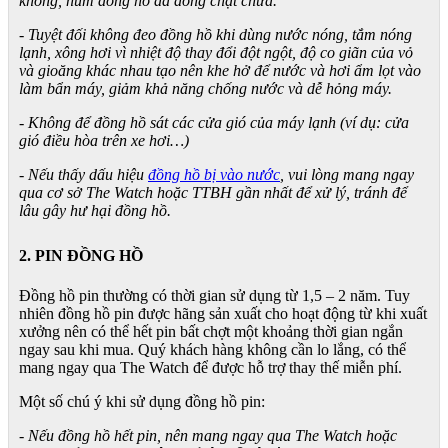
không, núm đồng hồ đã đóng chặt chưa.
- Tuyệt đối không đeo đồng hồ khi dùng nước nóng, tắm nóng
lạnh, xông hơi vì nhiệt độ thay đổi đột ngột, độ co giãn của vỏ
và gioăng khác nhau tạo nên khe hở để nước và hơi ẩm lọt vào
làm bẩn máy, giảm khả năng chống nước và dễ hỏng máy.
- Không để đồng hồ sát các cửa gió của máy lạnh (ví dụ: cửa
gió điều hòa trên xe hơi…)
- Nếu thấy dấu hiệu
đồng hồ bị vào nước
, vui lòng mang ngay
qua cơ sở The Watch hoặc TTBH gần nhất để xử lý, tránh để
lâu gây hư hại đồng hồ.
2. PIN ĐỒNG HỒ
Đồng hồ pin thường có thời gian sử dụng từ 1,5 – 2 năm. Tuy
nhiên đồng hồ pin được hãng sản xuất cho hoạt động từ khi xuất
xưởng nên có thể hết pin bất chợt một khoảng thời gian ngắn
ngay sau khi mua. Quý khách hàng không cần lo lắng, có thể
mang ngay qua The Watch để được hỗ trợ thay thế miễn phí.
Một số chú ý khi sử dụng đồng hồ pin:
- Nếu đồng hồ hết pin, nên mang ngay qua The Watch hoặc