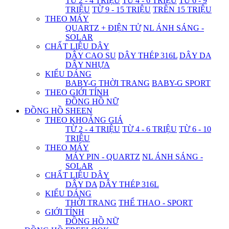
TỪ 2 - 4 TRIỆU
TỪ 4 - 6 TRIỆU
TỪ 6 - 9
TRIỆU
TỪ 9 - 15 TRIỆU
TRÊN 15 TRIỆU
THEO MÁY
QUARTZ + ĐIỆN TỬ
NL ÁNH SÁNG -
SOLAR
CHẤT LIỆU DÂY
DÂY CAO SU
DÂY THÉP 316L
DÂY DA
DÂY NHỰA
KIỂU DÁNG
BABY-G THỜI TRANG
BABY-G SPORT
THEO GIỚI TÍNH
ĐỒNG HỒ NỮ
ĐỒNG HỒ SHEEN
THEO KHOẢNG GIÁ
TỪ 2 - 4 TRIỆU
TỪ 4 - 6 TRIỆU
TỪ 6 - 10
TRIỆU
THEO MÁY
MÁY PIN - QUARTZ
NL ÁNH SÁNG -
SOLAR
CHẤT LIỆU DÂY
DÂY DA
DÂY THÉP 316L
KIỂU DÁNG
THỜI TRANG
THỂ THAO - SPORT
GIỚI TÍNH
ĐỒNG HỒ NỮ