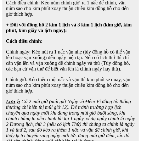
Cách điều chỉnh: Kéo núm chỉnh giờ ra 1 nấc để chỉnh, vặn
núm sao cho kim phút xoay thuận chiều kim đồng hồ cho đến
giờ thích hợp.
+ Đối với đồng hồ 2 kim 1 lịch và 3 kim 1 lịch (kim giờ, kim
phút, kim giây và lịch ngày):
Cách điều chỉnh:
Chỉnh ngày: Kéo nút ra 1 nấc vặn nhẹ (tùy đồng hồ có thể vặn
lên hoặc vặn xuống) đến ngày hiện tại. Nếu có lịch thứ thì chỉ
cần vặn lên và vặn xuống để chỉnh ngày và thứ (Tùy đồng hồ,
các bạn cứ vặn thử để biết vặn lên là chỉnh ngày hay thứ).
Chỉnh giờ: Kéo thêm một nấc và vặn thì kim phút sẽ quay, vặn
núm sao cho kim phút xoay thuận chiều kim đồng hồ cho đến
giờ thích hợp.
Lưu ý:
Có 2 múi giờ (múi giờ Ngày và Đêm Vì đồng hồ thông
thường chỉ hiển thị múi giờ 12). Để tránh trường hợp lịch
chuyển qua ngày mới khi đang trong múi giờ buổi sáng, khi
chỉnh chúng ta nên chỉnh lùi lại 1 ngày, ví dụ ngày chỉnh là ngày
2 Dương lịch, thứ 3 (nếu có lịch Thứ) thì chúng ta chỉnh là ngày
1 và thứ 2, sau đó kéo ra thêm 1 nấc và vặn để chỉnh giờ, khi
thấy lịch chuyển sang ngày mới tức đang múi giờ đêm, lúc đó