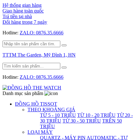
Hệ thống gian hàng
Giao hàng toàn quốc
Trả tiền tại nhà
Đổi hàng trong 7 ngày
Hotline:
ZALO: 0876.35.6666
TTTM The Garden, Mỹ Đình 1, HN
Hotline:
ZALO: 0876.35.6666
Danh mục sản phẩm
ĐỒNG HỒ TISSOT
THEO KHOẢNG GIÁ
TỪ 5 - 10 TRIỆU
TỪ 10 - 20 TRIỆU
TỪ 20 -
30 TRIỆU
TỪ 30 - 50 TRIỆU
TRÊN 50
TRIỆU
LOẠI MÁY
QUARTZ - MÁY PIN
AUTOMATIC - TỰ