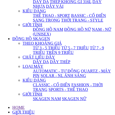
DÂY DA
THÉP KHÔNG GỈ 316L
DÂY
NHỰA
DÂY VẢI
KIỂU DÁNG
THỂ THAO - SPORT
BASSIC - CỔ ĐIỂN
SANG TRỌNG
THỜI TRANG - STYLE
GIỚI TÍNH
ĐỒNG HỒ NAM
ĐỒNG HỒ NỮ
NAM - NỮ
(UNISEX)
ĐỒNG HỒ SKAGEN
THEO KHOẢNG GIÁ
TỪ 3 - 5 TRIỆU
TỪ 5 - 7 TRIỆU
TỪ 7 - 9
TRIỆU
TRÊN 9 TRIỆU
CHẤT LIỆU DÂY
DÂY DA
DÂY THÉP
LOẠI MÁY
AUTOMATIC - TỰ ĐỘNG
QUARTZ - MÁY
PIN
SOLAR - NL ÁNH SÁNG
KIỂU DÁNG
CLASSIC - CỔ ĐIỂN
FASHION - THỜI
TRANG
SPORTS - THỂ THAO
GIỚI TÍNH
SKAGEN NAM
SKAGEN NỮ
HOME
GIỚI THIỆU