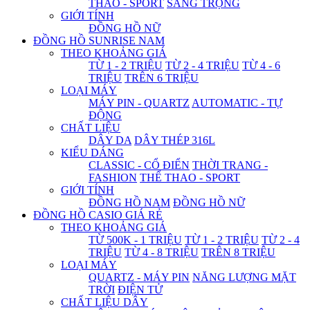
THAO - SPORT
SANG TRỌNG
GIỚI TÍNH
ĐỒNG HỒ NỮ
ĐỒNG HỒ SUNRISE NAM
THEO KHOẢNG GIÁ
TỪ 1 - 2 TRIỆU
TỪ 2 - 4 TRIỆU
TỪ 4 - 6
TRIỆU
TRÊN 6 TRIỆU
LOẠI MÁY
MÁY PIN - QUARTZ
AUTOMATIC - TỰ
ĐỘNG
CHẤT LIỆU
DÂY DA
DÂY THÉP 316L
KIỂU DÁNG
CLASSIC - CỔ ĐIỂN
THỜI TRANG -
FASHION
THỂ THAO - SPORT
GIỚI TÍNH
ĐỒNG HỒ NAM
ĐỒNG HỒ NỮ
ĐỒNG HỒ CASIO GIÁ RẺ
THEO KHOẢNG GIÁ
TỪ 500K - 1 TRIỆU
TỪ 1 - 2 TRIỆU
TỪ 2 - 4
TRIỆU
TỪ 4 - 8 TRIỆU
TRÊN 8 TRIỆU
LOẠI MÁY
QUARTZ - MÁY PIN
NĂNG LƯỢNG MẶT
TRỜI
ĐIỆN TỬ
CHẤT LIỆU DÂY