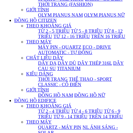
THỜI TRANG (FASHION)
GIỚI TÍNH
OLYM PIANUS NAM
OLYM PIANUS NỮ
ĐỒNG HỒ CITIZEN
THEO KHOẢNG GIÁ
TỪ 2 - 5 TRIỆU
TỪ 5 - 8 TRIỆU
TỪ 8 - 12
TRIỆU
TỪ 12 - 16 TRIỆU
TRÊN 16 TRIỆU
THEO MÁY
MÁY PIN - QUARTZ
ECO - DRIVE
AUTOMATIC - TỰ ĐỘNG
CHẤT LIỆU DÂY
DÂY DA
DÂY DÙ
DÂY THÉP 316L
DÂY
CAU SU
TITANIUM
KIỂU DÁNG
THỜI TRANG
THỂ THAO - SPORT
CLASSIC - CỔ ĐIỂN
GIỚI TÍNH
ĐỒNG HỒ NAM
ĐỒNG HỒ NỮ
ĐỒNG HỒ EDIFICE
THEO KHOẢNG GIÁ
TỪ 2 - 4 TRIỆU
TỪ 4 - 6 TRIỆU
TỪ 6 - 9
TRIỆU
TỪ 9 - 14 TRIỆU
TRÊN 14 TRIỆU
THEO MÁY
QUARTZ - MÁY PIN
NL ÁNH SÁNG -
SOLAR