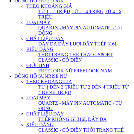
ĐỒNG HỒ FREELOOK
THEO KHOẢNG GIÁ
TỪ 1 - 2 TRIỆU
TỪ 2 - 4 TRIỆU
TỪ 4 - 6
TRIỆU
LOẠI MÁY
QUARTZ - MÁY PIN
AUTOMATIC - TỰ
ĐỘNG
CHẤT LIỆU DÂY
DÂY DA
DÂY LƯỚI
DÂY THÉP 316L
KIỂU DÁNG
THỜI TRANG
THỂ THAO - SPORT
CLASSIC - CỔ ĐIỂN
GIỚI TÍNH
FREELOOK NỮ
FREELOOK NAM
ĐỒNG HỒ SUNRISE NỮ
THEO KHOẢNG GIÁ
TỪ 1 ĐẾN 2 TRIỆU
TỪ 2 ĐẾN 4 TRIỆU
TỪ
4 ĐẾN 8 TRIỆU
LOẠI MÁY
QUARTZ - MÁY PIN
AUTOMATIC - TỰ
ĐỘNG
CHẤT LIỆU DÂY
THÉP KHÔNG GỈ 316L
DÂY DA
KIỂU DÁNG
CLASSIC - CỔ ĐIỂN
THỜI TRANG
THỂ