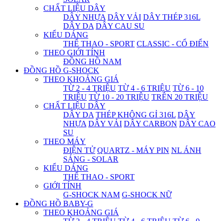
CHẤT LIỆU DÂY
DÂY NHỰA
DÂY VẢI
DÂY THÉP 316L
DÂY DA
DÂY CAU SU
KIỂU DÁNG
THỂ THAO - SPORT
CLASSIC - CỔ ĐIỂN
THEO GIỚI TÍNH
ĐỒNG HỒ NAM
ĐỒNG HỒ G-SHOCK
THEO KHOẢNG GIÁ
TỪ 2 - 4 TRIỆU
TỪ 4 - 6 TRIỆU
TỪ 6 - 10
TRIỆU
TỪ 10 - 20 TRIỆU
TRÊN 20 TRIỆU
CHẤT LIỆU DÂY
DÂY DA
THÉP KHÔNG GỈ 316L
DÂY
NHỰA
DÂY VẢI
DÂY CARBON
DÂY CAO
SU
THEO MÁY
ĐIỆN TỬ
QUARTZ - MÁY PIN
NL ÁNH
SÁNG - SOLAR
KIỂU DÁNG
THỂ THAO - SPORT
GIỚI TÍNH
G-SHOCK NAM
G-SHOCK NỮ
ĐỒNG HỒ BABY-G
THEO KHOẢNG GIÁ