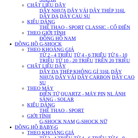
CHẤT LIỆU DÂY
DÂY NHỰA
DÂY VẢI
DÂY THÉP 316L
DÂY DA
DÂY CAU SU
KIỂU DÁNG
THỂ THAO - SPORT
CLASSIC - CỔ ĐIỂN
THEO GIỚI TÍNH
ĐỒNG HỒ NAM
ĐỒNG HỒ G-SHOCK
THEO KHOẢNG GIÁ
TỪ 2 - 4 TRIỆU
TỪ 4 - 6 TRIỆU
TỪ 6 - 10
TRIỆU
TỪ 10 - 20 TRIỆU
TRÊN 20 TRIỆU
CHẤT LIỆU DÂY
DÂY DA
THÉP KHÔNG GỈ 316L
DÂY
NHỰA
DÂY VẢI
DÂY CARBON
DÂY CAO
SU
THEO MÁY
ĐIỆN TỬ
QUARTZ - MÁY PIN
NL ÁNH
SÁNG - SOLAR
KIỂU DÁNG
THỂ THAO - SPORT
GIỚI TÍNH
G-SHOCK NAM
G-SHOCK NỮ
ĐỒNG HỒ BABY-G
THEO KHOẢNG GIÁ