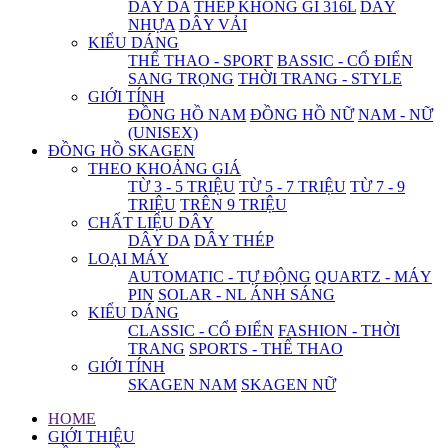
DÂY DA
THÉP KHÔNG GỈ 316L
DÂY
NHỰA
DÂY VẢI
KIỂU DÁNG
THỂ THAO - SPORT
BASSIC - CỔ ĐIỂN
SANG TRỌNG
THỜI TRANG - STYLE
GIỚI TÍNH
ĐỒNG HỒ NAM
ĐỒNG HỒ NỮ
NAM - NỮ
(UNISEX)
ĐỒNG HỒ SKAGEN
THEO KHOẢNG GIÁ
TỪ 3 - 5 TRIỆU
TỪ 5 - 7 TRIỆU
TỪ 7 - 9
TRIỆU
TRÊN 9 TRIỆU
CHẤT LIỆU DÂY
DÂY DA
DÂY THÉP
LOẠI MÁY
AUTOMATIC - TỰ ĐỘNG
QUARTZ - MÁY
PIN
SOLAR - NL ÁNH SÁNG
KIỂU DÁNG
CLASSIC - CỔ ĐIỂN
FASHION - THỜI
TRANG
SPORTS - THỂ THAO
GIỚI TÍNH
SKAGEN NAM
SKAGEN NỮ
HOME
GIỚI THIỆU