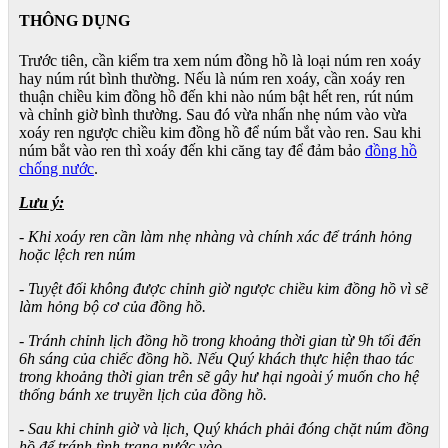
THÔNG DỤNG
Trước tiên, cần kiểm tra xem núm đồng hồ là loại núm ren xoáy
hay núm rút bình thường. Nếu là núm ren xoáy, cần xoáy ren
thuận chiều kim đồng hồ đến khi nào núm bật hết ren, rút núm
và chỉnh giờ bình thường. Sau đó vừa nhấn nhẹ núm vào vừa
xoáy ren ngược chiều kim đồng hồ để núm bắt vào ren. Sau khi
núm bắt vào ren thì xoáy đến khi căng tay để đảm bảo
đồng hồ
chống nước
.
Lưu ý:
- Khi xoáy ren cần làm nhẹ nhàng và chính xác để tránh hỏng
hoặc lệch ren núm
- Tuyệt đối không được chỉnh giờ ngược chiều kim đồng hồ vì sẽ
làm hỏng bộ cơ của đồng hồ.
- Tránh chỉnh lịch đồng hồ trong khoảng thời gian từ 9h tối đến
6h sáng của chiếc đồng hồ. Nếu Quý khách thực hiện thao tác
trong khoảng thời gian trên sẽ gây hư hại ngoài ý muốn cho hệ
thống bánh xe truyền lịch của đồng hồ.
- Sau khi chỉnh giờ và lịch, Quý khách phải đóng chặt núm đồng
hồ để tránh tình trạng nước vào.