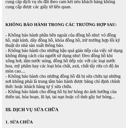
cung cấp dịch vụ ưu đãi theo cam kết nếu khách hàng không
cung cấp được các giấy tờ liên quan.
KHÔNG BẢO HÀNH TRONG CÁC TRƯỜNG HỢP SAU:
-
Không bảo hành phần bên ngoài của đồng hồ như: vỏ đồng
hồ, mặt kính, dây đồng hồ, khóa đồng hồ, trừ trường hợp lỗi kỹ
thuật do nhà sản xuất thông báo.
- Không bảo hành cho những hậu quả gián tiếp của việc sử dụng
không đúng cách của người sử dụng như: Đeo đồng hồ khi
xông hơi, tắm nước nóng, đồng hồ tiếp xúc với các loại nước
hoa, mỹ phẩm hay các loại hóa chất, axit, chất tẩy rửa có độ ăn
mòn cao....
- Không bảo hành cho những đồng hồ đã bị sửa chữa tại những
nơi không phải là trung tâm bảo hành được hãng chỉ định chính
thức hoặc khách hàng tự ý sửa chữa.
- Không bảo hành cho đồng hồ bị hư hỏng do ảnh hưởng của
thiên tai, hỏa hoạn, lũ lụt, tai nạn hoặc cố tình gây hư hỏng...
III. DỊCH VỤ SỬA CHỮA
1. SỬA CHỮA