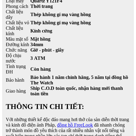
Loại máy
Quartz Y121F4
Phong cách
Thời trang
Chất liệu
Thép không gỉ mạ vàng hồng
dây
Chất liệu vỏ
Thép không gỉ mạ vàng hồng
Chất liệu
Kính cứng
kính
Màu mặt số
Mặt hồng
Đường kính
34mm
Chức năng
Giờ - phút - giây
Độ chịu
3 ATM
nước
Tình trạng
Còn hàng
ĐH
Bảo hành 1 năm chính hãng, 5 năm tại đồng hồ
Bảo hành
The Watch
Ship C.O.D toàn quốc, nhận hàng mới thanh
Giao hàng
toán tiền
THÔNG TIN CHI TIẾT:
Với những thiết kế độc đáo mang hơi thở của sàn diễn thời trang
và kinh đô điện ảnh Pháp,
đồng hồ FreeLook
đã nhanh chóng
trở thành món đồ yêu thích của rất nhiều nhân vật nổi tiếng và
xuất hiện trong phần lớn các tạp chí thời trang danh tiếng thế