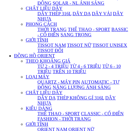
ĐỘNG
SOLAR - NL ÁNH SÁNG
CHẤT LIỆU DÂY
DÂY THÉP 316L
DÂY DA
DÂY VẢI
DÂY
NHỰA
PHONG CÁCH
THỜI TRANG
THỂ THAO - SPORT
BASSIC
- CỔ ĐIỂN
SANG TRỌNG
GIỚI TÍNH
TISSOT NAM
TISSOT NỮ
TISSOT UNISEX
TISSOT ĐÔI
ĐỒNG HỒ ORIENT
THEO KHOẢNG GIÁ
TỪ 2 - 4 TRIỆU
TỪ 4 - 6 TRIỆU
TỪ 6 - 10
TRIỆU
TRÊN 10 TRIỆU
LOẠI MÁY
QUARTZ - MÁY PIN
AUTOMATIC - TỰ
ĐỘNG
NĂNG LƯỢNG ÁNH SÁNG
CHẤT LIỆU DÂY
DÂY DA
THÉP KHÔNG GỈ 316L
DÂY
NHỰA
KIỂU DÁNG
THỂ THAO - SPORT
CLASSIC - CỔ ĐIỂN
FASHION - THỜI TRANG
GIỚI TÍNH
ORIENT NAM
ORIENT NỮ