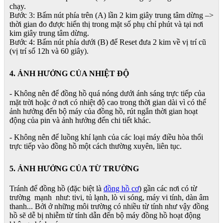
chạy.
Bước 3: Bấm nút phía trên (A) lần 2 kim giây trung tâm dừng –>
thời gian đo được hiển thị trong mặt số phụ chỉ phút và tại nơi
kim giây trung tâm dừng.
Bước 4: Bấm nút phía dưới (B) để Reset đưa 2 kim về vị trí cũ
(vị trí số 12h và 60 giây).
4. ẢNH HƯỞNG CỦA NHIỆT ĐỘ
- Không nên để đồng hồ quá nóng dưới ánh sáng trực tiếp của
mặt trời hoặc ở nơi có nhiệt độ cao trong thời gian dài vì có thể
ảnh hưởng đến bộ máy của đồng hồ, rút ngắn thời gian hoạt
động của pin và ảnh hưởng đến chi tiết khác.
- Không nên để luồng khí lạnh của các loại máy điều hòa thổi
trực tiếp vào đồng hồ một cách thường xuyên, liên tục.
5. ẢNH HƯỞNG CỦA TỪ TRƯỜNG
Tránh để đồng hồ (đặc biệt là
đồng hồ cơ
) gần các nơi có từ
trường mạnh như: tivi, tủ lạnh, lò vi sóng, máy vi tính, dàn âm
thanh... Bởi ở những môi trường có nhiều từ tính như vậy đồng
hồ sẽ dễ bị nhiễm từ tính dẫn đến bộ máy đồng hồ hoạt động