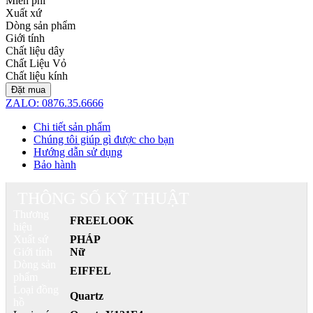
Miễn phí
Xuất xứ
Dòng sản phẩm
Giới tính
Chất liệu dây
Chất Liệu Vỏ
Chất liệu kính
Đặt mua
ZALO: 0876.35.6666
Chi tiết sản phẩm
Chúng tôi giúp gì được cho bạn
Hướng dẫn sử dụng
Bảo hành
THÔNG SỐ KỸ THUẬT
Thương
FREELOOK
hiệu
Xuất sứ
PHÁP
Giới tính
Nữ
Dòng sản
EIFFEL
phẩm
Loại đồng
Quartz
hồ