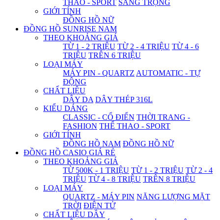
THAO - SPORT
SANG TRỌNG
GIỚI TÍNH
ĐỒNG HỒ NỮ
ĐỒNG HỒ SUNRISE NAM
THEO KHOẢNG GIÁ
TỪ 1 - 2 TRIỆU
TỪ 2 - 4 TRIỆU
TỪ 4 - 6
TRIỆU
TRÊN 6 TRIỆU
LOẠI MÁY
MÁY PIN - QUARTZ
AUTOMATIC - TỰ
ĐỘNG
CHẤT LIỆU
DÂY DA
DÂY THÉP 316L
KIỂU DÁNG
CLASSIC - CỔ ĐIỂN
THỜI TRANG -
FASHION
THỂ THAO - SPORT
GIỚI TÍNH
ĐỒNG HỒ NAM
ĐỒNG HỒ NỮ
ĐỒNG HỒ CASIO GIÁ RẺ
THEO KHOẢNG GIÁ
TỪ 500K - 1 TRIỆU
TỪ 1 - 2 TRIỆU
TỪ 2 - 4
TRIỆU
TỪ 4 - 8 TRIỆU
TRÊN 8 TRIỆU
LOẠI MÁY
QUARTZ - MÁY PIN
NĂNG LƯỢNG MẶT
TRỜI
ĐIỆN TỬ
CHẤT LIỆU DÂY