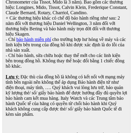
Chronometer của Tissot, Mido là 3 năm). Bao gồm các thương
hiệu: Longines, Mido, Tissot, Calvin Klein, Frederique Constant,
Claude Bernard, Rotary, Charriol, Candino.
+ Các thương hiệu khác có chế độ bảo hành riêng như sau: 2
năm đối với thương hiệu Daniel Wellington, 3 năm đối với
thương hiệu Bering và bảo hành máy trọn đời đối với thương
hiệu Skagen.
- Chỉ
bảo hành miễn phí
cho trường hợp hư hỏng về máy và các
linh kiện bên trong của đồng hồ khi được xác định là do lỗi của
nhà sản xuất.
- Chỉ bảo hành, sửa chữa hoặc thay thế mới cho các linh kiện
bên trong đồng hồ. Không thay thế hoặc đổi bằng 1 chiếc đồng
hồ khác.
Lưu ý
:
Đặc thù của đồng hồ là không có kết nối với mạng máy
tính bên ngoài nên không thể áp dụng Bảo hành điện tử như
điện thoại, máy tính, …. Quý khách vui lòng lưu trữ, bảo quản
kỹ lượng thẻ/ sổ/ giấy bảo hành để được hưởng đầy đủ quyền lợi
bảo hành cam kết mua hàng. Italy Watch và các Trung tâm bảo
hành Quốc tế của hãng có quyền từ chối bảo hành khi Quý
khách không cung cấp được thẻ/ sổ/ giấy bảo hành Quốc tế đi
kèm sản phẩm.