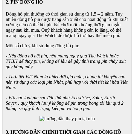
2. PIN ĐỒNG HỒ
Đồng hồ pin thường có thời gian sử dụng từ 1,5 – 2 năm. Tuy
nhiên đồng hồ pin được hãng sản xuất cho hoạt động từ khi xuất
xưởng nên có thể hết pin bất chợt một khoảng thời gian ngắn
ngay sau khi mua. Quý khách hàng không cần lo lắng, có thể
mang ngay qua The Watch để được hỗ trợ thay thế miễn phí.
Một số chú ý khi sử dụng đồng hồ pin:
- Nếu đồng hồ hết pin, nên mang ngay qua The Watch hoặc
TTBH để thay pin, không để lâu dễ gây tình trạng pin chảy axit
gây hỏng máy.
- Thời tiết Việt Nam là nhiệt đới gió mùa, chúng tôi khuyến cáo
nên sử dụng các loại pin Nhật, phù hợp với thời tiết khí hậu Việt
Nam.
- Với các loại pin sạc đặc thù như Eco-drive, Solar, Earth
Saver…quý khách lưu ý không để pin trong bóng tối lâu quá 2
tháng, sẽ gây tình trạng kiệt pin và hỏng pin.
3. HƯỚNG DẪN CHỈNH THỜI GIAN CÁC ĐỒNG HỒ