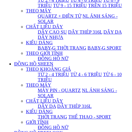
TỪ 2 - 4 TRIỆU
TỪ 4 - 6 TRIỆU
TỪ 6 - 9
TRIỆU
TỪ 9 - 15 TRIỆU
TRÊN 15 TRIỆU
THEO MÁY
QUARTZ + ĐIỆN TỬ
NL ÁNH SÁNG -
SOLAR
CHẤT LIỆU DÂY
DÂY CAO SU
DÂY THÉP 316L
DÂY DA
DÂY NHỰA
KIỂU DÁNG
BABY-G THỜI TRANG
BABY-G SPORT
THEO GIỚI TÍNH
ĐỒNG HỒ NỮ
ĐỒNG HỒ SHEEN
THEO KHOẢNG GIÁ
TỪ 2 - 4 TRIỆU
TỪ 4 - 6 TRIỆU
TỪ 6 - 10
TRIỆU
THEO MÁY
MÁY PIN - QUARTZ
NL ÁNH SÁNG -
SOLAR
CHẤT LIỆU DÂY
DÂY DA
DÂY THÉP 316L
KIỂU DÁNG
THỜI TRANG
THỂ THAO - SPORT
GIỚI TÍNH
ĐỒNG HỒ NỮ