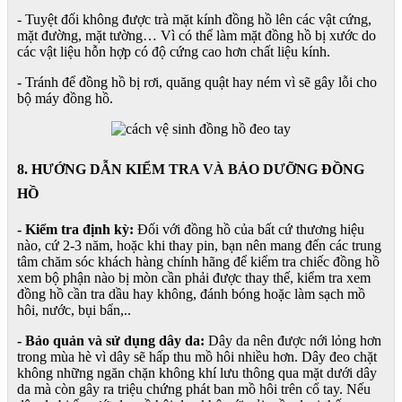
- Tuyệt đối không được trà mặt kính đồng hồ lên các vật cứng,
mặt đường, mặt tường… Vì có thể làm mặt đồng hồ bị xước do
các vật liệu hỗn hợp có độ cứng cao hơn chất liệu kính.
- Tránh để đồng hồ bị rơi, quăng quật hay ném vì sẽ gây lỗi cho
bộ máy đồng hồ.
8. HƯỚNG DẪN KIỂM TRA VÀ BẢO DƯỠNG ĐỒNG
HỒ
- Kiểm tra định kỳ:
Đối với đồng hồ của bất cứ thương hiệu
nào, cứ 2-3 năm, hoặc khi thay pin, bạn nên mang đến các trung
tâm chăm sóc khách hàng chính hãng để kiểm tra chiếc đồng hồ
xem bộ phận nào bị mòn cần phải được thay thế, kiểm tra xem
đồng hồ cần tra dầu hay không, đánh bóng hoặc làm sạch mồ
hôi, nước, bụi bẩn,..
- Bảo quản và sử dụng dây da:
Dây da nên được nới lỏng hơn
trong mùa hè vì dây sẽ hấp thu mồ hôi nhiều hơn. Dây đeo chặt
không những ngăn chặn không khí lưu thông qua mặt dưới dây
da mà còn gây ra triệu chứng phát ban mồ hôi trên cổ tay. Nếu