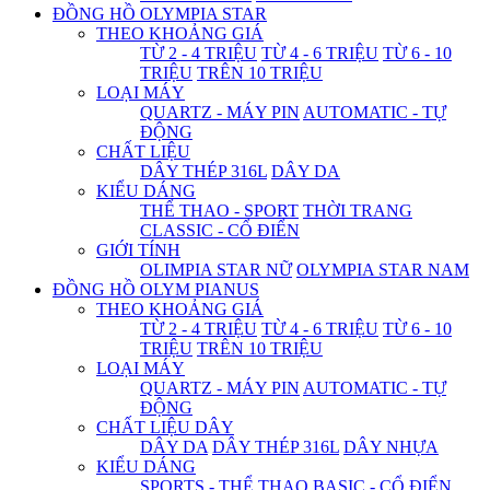
ĐỒNG HỒ OLYMPIA STAR
THEO KHOẢNG GIÁ
TỪ 2 - 4 TRIỆU
TỪ 4 - 6 TRIỆU
TỪ 6 - 10
TRIỆU
TRÊN 10 TRIỆU
LOẠI MÁY
QUARTZ - MÁY PIN
AUTOMATIC - TỰ
ĐỘNG
CHẤT LIỆU
DÂY THÉP 316L
DÂY DA
KIỂU DÁNG
THỂ THAO - SPORT
THỜI TRANG
CLASSIC - CỔ ĐIỂN
GIỚI TÍNH
OLIMPIA STAR NỮ
OLYMPIA STAR NAM
ĐỒNG HỒ OLYM PIANUS
THEO KHOẢNG GIÁ
TỪ 2 - 4 TRIỆU
TỪ 4 - 6 TRIỆU
TỪ 6 - 10
TRIỆU
TRÊN 10 TRIỆU
LOẠI MÁY
QUARTZ - MÁY PIN
AUTOMATIC - TỰ
ĐỘNG
CHẤT LIỆU DÂY
DÂY DA
DÂY THÉP 316L
DÂY NHỰA
KIỂU DÁNG
SPORTS - THỂ THAO
BASIC - CỔ ĐIỂN