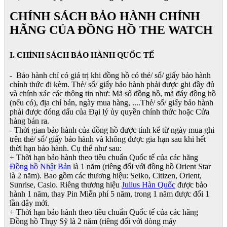
CHÍNH SÁCH BẢO HÀNH CHÍNH
HÃNG CỦA ĐỒNG HỒ THE WATCH
I. CHÍNH SÁCH BẢO HÀNH QUỐC TẾ
- Bảo hành chỉ có giá trị khi đồng hồ có thẻ/ sổ/ giấy bảo hành
chính thức đi kèm. Thẻ/ sổ/ giấy bảo hành phải được ghi đầy đủ
và chính xác các thông tin như: Mã số đồng hồ, mã đáy đồng hồ
(nếu có), địa chỉ bán, ngày mua hàng, ....Thẻ/ sổ/ giấy bảo hành
phải được đóng dấu của Đại lý ủy quyền chính thức hoặc Cửa
hàng bán ra.
- Thời gian bảo hành của đồng hồ được tính kể từ ngày mua ghi
trên thẻ/ sổ/ giấy bảo hành và không được gia hạn sau khi hết
thời hạn bảo hành. Cụ thể như sau:
+ Thời hạn bảo hành theo tiêu chuẩn Quốc tế của các hãng
Đồng hồ Nhật Bản
là 1 năm (riêng đối với đồng hồ Orient Star
là 2 năm). Bao gồm các thương hiệu: Seiko, Citizen, Orient,
Sunrise, Casio. Riêng thương hiệu
Julius Hàn Quốc
được bảo
hành 1 năm, thay Pin Miễn phí 5 năm, trong 1 năm được đổi 1
lần dây mới.
+ Thời hạn bảo hành theo tiêu chuẩn Quốc tế của các hãng
Đồng hồ Thụy Sỹ là 2 năm (riêng đối với dòng máy