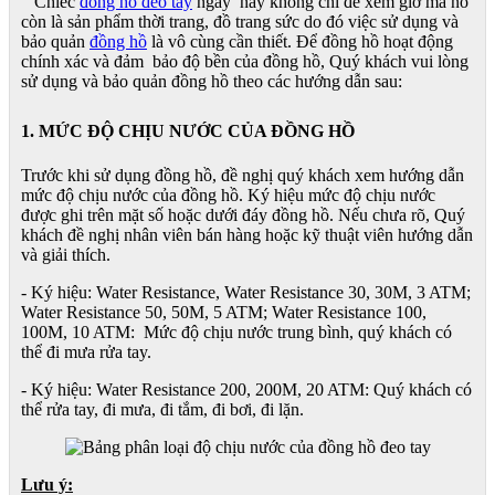
Chiếc
đồng hồ đeo tay
ngày nay không chỉ để xem giờ mà nó
còn là sản phẩm thời trang, đồ trang sức do đó việc sử dụng và
bảo quản
đồng hồ
là vô cùng cần thiết. Để đồng hồ hoạt động
chính xác và đảm bảo độ bền của đồng hồ, Quý khách vui lòng
sử dụng và bảo quản đồng hồ theo các hướng dẫn sau:
1. MỨC ĐỘ CHỊU NƯỚC CỦA ĐỒNG HỒ
Trước khi sử dụng đồng hồ, đề nghị quý khách xem hướng dẫn
mức độ chịu nước của đồng hồ. Ký hiệu mức độ chịu nước
được ghi trên mặt số hoặc dưới đáy đồng hồ. Nếu chưa rõ, Quý
khách đề nghị nhân viên bán hàng hoặc kỹ thuật viên hướng dẫn
và giải thích.
- Ký hiệu: Water Resistance, Water Resistance 30, 30M, 3 ATM;
Water Resistance 50, 50M, 5 ATM; Water Resistance 100,
100M, 10 ATM: Mức độ chịu nước trung bình, quý khách có
thể đi mưa rửa tay.
- Ký hiệu: Water Resistance 200, 200M, 20 ATM: Quý khách có
thể rửa tay, đi mưa, đi tắm, đi bơi, đi lặn.
Lưu ý: