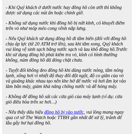
- Khi Quý khách ở dưới nước hay đồng hồ còn ướt thì không
được sử dụng các nút ấn hoặc chỉnh giờ.
- Không sử dụng nước khi đồng hồ bị nứt kính, có khuyết điểm
trên vỏ như móp méo cong vênh nắp lưng.
- Nếu Quý khách sử dụng đồng hồ đi tắm biển (đối với đồng hồ
chịu áp lực (từ 20 ATM trở lên), sau khi tắm xong, Quý khách
vui lòng vệ sinh sạch bằng nước sạch và lau khô đồng hồ.Trước
khi sử dụng đồng hồ phải kiểm tra vỏ, kính có bình thường
không, núm đồng hồ đã đóng chặt chưa.
- Tuyệt đối không đeo đồng hồ khi dùng nước nóng, tắm nóng
lạnh, xông hơi vì nhiệt độ thay đổi đột ngột, độ co giãn của vỏ
và gioăng khác nhau tạo nên khe hở để nước và hơi ẩm lọt vào
làm bẩn máy, giảm khả năng chống nước và dễ hỏng máy.
- Không để đồng hồ sát các cửa gió của máy lạnh (ví dụ: cửa
gió điều hòa trên xe hơi…)
- Nếu thấy dấu hiệu
đồng hồ bị vào nước
, vui lòng mang ngay
qua cơ sở The Watch hoặc TTBH gần nhất để xử lý, tránh để
lâu gây hư hại đồng hồ.