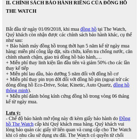
II. CHÍNH SÁCH BẢO HÀNH RIÊNG CỦA ĐỒNG HỒ
THE WATCH
Bắt đầu từ ngày 01/09/2018, khi mua
đồng hồ
tại The Watch,
Quý khách còn nhận được các chính sách bảo hành khác, cụ thể
như sau:
+ Bảo hành máy đồng hồ trong thời hạn 5 năm kể từ ngày mua
hàng: miễn phí công lắp đặt, sửa chữa, kiểm tra chống nước, căn
chỉnh nhanh chậm, giao trả đồng hồ bảo hành,…
+ Miễn phí thay linh kiện lần đầu tiên và giảm 50% cho các lần
thay kế tiếp
+ Miễn phí lau dầu, bảo dưỡng 5 năm đối với đồng hồ cơ
+ Miễn phí thay pin trọn đời đối với đồng hồ pin (ngoại trừ các
dòng đồng hồ Eco-Drive, Solar, Kinetic, Auto Quartz,
đồng hồ
thông minh
).
+ Miễn phí đánh bóng kính cứng đồng hồ trong vòng 06 tháng
kể từ ngày mua.
Lưu ý:
- Chế độ bảo hành mở rộng này đi kèm giấy bảo hành do
Đồng
hồ The Watch
cấp khi Quý khách mua hàng. Quý khách vui
lòng bảo quản các giấy tờ liên quan và cung cấp cho The Watch
khi có nhu cầu sử dụng ưu đãi. The Watch có quyền từ chối