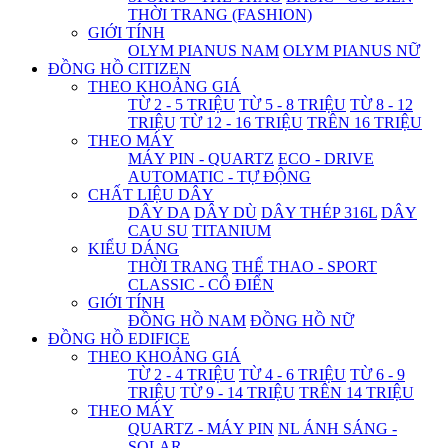
THỜI TRANG (FASHION)
GIỚI TÍNH
OLYM PIANUS NAM
OLYM PIANUS NỮ
ĐỒNG HỒ CITIZEN
THEO KHOẢNG GIÁ
TỪ 2 - 5 TRIỆU
TỪ 5 - 8 TRIỆU
TỪ 8 - 12
TRIỆU
TỪ 12 - 16 TRIỆU
TRÊN 16 TRIỆU
THEO MÁY
MÁY PIN - QUARTZ
ECO - DRIVE
AUTOMATIC - TỰ ĐỘNG
CHẤT LIỆU DÂY
DÂY DA
DÂY DÙ
DÂY THÉP 316L
DÂY
CAU SU
TITANIUM
KIỂU DÁNG
THỜI TRANG
THỂ THAO - SPORT
CLASSIC - CỔ ĐIỂN
GIỚI TÍNH
ĐỒNG HỒ NAM
ĐỒNG HỒ NỮ
ĐỒNG HỒ EDIFICE
THEO KHOẢNG GIÁ
TỪ 2 - 4 TRIỆU
TỪ 4 - 6 TRIỆU
TỪ 6 - 9
TRIỆU
TỪ 9 - 14 TRIỆU
TRÊN 14 TRIỆU
THEO MÁY
QUARTZ - MÁY PIN
NL ÁNH SÁNG -
SOLAR