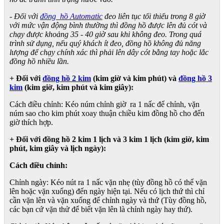
- Đối với
đồng hồ Automatic
đeo liên tục tối thiểu trong 8 giờ
với mức vận động bình thường thì đồng hồ được lên đủ cót và
chạy được khoảng 35 - 40 giờ sau khi không đeo. Trong quá
trình sử dụng, nếu quý khách ít đeo, đồng hồ không đủ năng
lượng để chạy chính xác thì phải lên dây cót bằng tay hoặc lắc
đồng hồ nhiều lần.
+ Đối với
đồng hồ 2 kim
(kim giờ và kim phút) và
đồng hồ 3
kim
(kim giờ, kim phút và kim giây):
Cách điều chỉnh: Kéo núm chỉnh giờ ra 1 nấc để chỉnh, vặn
núm sao cho kim phút xoay thuận chiều kim đồng hồ cho đến
giờ thích hợp.
+ Đối với đồng hồ 2 kim 1 lịch và 3 kim 1 lịch (kim giờ, kim
phút, kim giây và lịch ngày):
Cách điều chỉnh:
Chỉnh ngày: Kéo nút ra 1 nấc vặn nhẹ (tùy đồng hồ có thể vặn
lên hoặc vặn xuống) đến ngày hiện tại. Nếu có lịch thứ thì chỉ
cần vặn lên và vặn xuống để chỉnh ngày và thứ (Tùy đồng hồ,
các bạn cứ vặn thử để biết vặn lên là chỉnh ngày hay thứ).