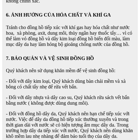
không chính xác.
6. ẢNH HƯỞNG CỦA HÓA CHẤT VÀ KHÍ GA
Tránh cho đồng hồ tiếp xúc với khí gas hay hóa chất như nước
hoa, xà phòng, axit, dung môi, thủy ngân hay thuốc tẩy… vì có
thể làm vỏ đồng hồ và dây kim loại đồng hồ biến đổi màu, làm
mục dây da hay làm hỏng bộ gioăng chống nước của đồng hồ.
7. BẢO QUẢN VÀ VỆ SINH ĐỒNG HỒ
Quý khách nên sử dụng khăn mềm để vệ sinh đồng hồ:
- Đối với dây kim loại, Quý khách dùng bàn chải mềm và xà
bông có chất tẩy nhẹ để rửa vết bẩn.
- Đối với dây nhựa và dây cao su, Quý khách rửa sách vết bẩn
bằng nước ( không được dùng dung môi).
- Đối với đồng hồ dây da, Quý khách nên hạn chế tiếp xúc với
nước. Việc để dây da đồng hồ tiếp xúc thường xuyên và trong
thời gian dài với nước sẽ có hiện tượng ẩm mục dây da. Trong
trường hợp dây da tiếp xúc với nước, Quý khách nên dùng khăn
khô mềm lau nhẹ nhàng để đảm bảo tuổi thọ của dây da.