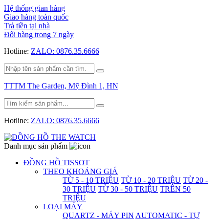
Hệ thống gian hàng
Giao hàng toàn quốc
Trả tiền tại nhà
Đổi hàng trong 7 ngày
Hotline:
ZALO: 0876.35.6666
TTTM The Garden, Mỹ Đình 1, HN
Hotline:
ZALO: 0876.35.6666
Danh mục sản phẩm
ĐỒNG HỒ TISSOT
THEO KHOẢNG GIÁ
TỪ 5 - 10 TRIỆU
TỪ 10 - 20 TRIỆU
TỪ 20 -
30 TRIỆU
TỪ 30 - 50 TRIỆU
TRÊN 50
TRIỆU
LOẠI MÁY
QUARTZ - MÁY PIN
AUTOMATIC - TỰ