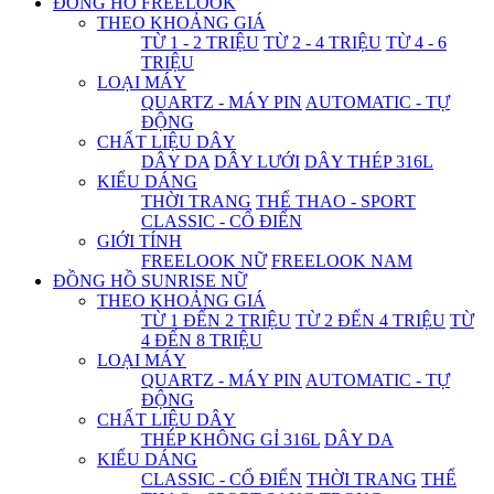
ĐỒNG HỒ FREELOOK
THEO KHOẢNG GIÁ
TỪ 1 - 2 TRIỆU
TỪ 2 - 4 TRIỆU
TỪ 4 - 6
TRIỆU
LOẠI MÁY
QUARTZ - MÁY PIN
AUTOMATIC - TỰ
ĐỘNG
CHẤT LIỆU DÂY
DÂY DA
DÂY LƯỚI
DÂY THÉP 316L
KIỂU DÁNG
THỜI TRANG
THỂ THAO - SPORT
CLASSIC - CỔ ĐIỂN
GIỚI TÍNH
FREELOOK NỮ
FREELOOK NAM
ĐỒNG HỒ SUNRISE NỮ
THEO KHOẢNG GIÁ
TỪ 1 ĐẾN 2 TRIỆU
TỪ 2 ĐẾN 4 TRIỆU
TỪ
4 ĐẾN 8 TRIỆU
LOẠI MÁY
QUARTZ - MÁY PIN
AUTOMATIC - TỰ
ĐỘNG
CHẤT LIỆU DÂY
THÉP KHÔNG GỈ 316L
DÂY DA
KIỂU DÁNG
CLASSIC - CỔ ĐIỂN
THỜI TRANG
THỂ