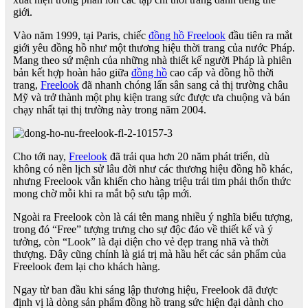
giới.
Vào năm 1999, tại Paris, chiếc
đồng hồ Freelook
đầu tiên ra mắt
giới yêu đồng hồ như một thương hiệu thời trang của nước Pháp.
Mang theo sứ mệnh của những nhà thiết kế người Pháp là phiên
bản kết hợp hoàn hảo giữa
đồng hồ
cao cấp và đồng hồ thời
trang,
Freelook
đã nhanh chóng lấn sân sang cả thị trường châu
Mỹ và trở thành một phụ kiện trang sức được ưa chuộng và bán
chạy nhất tại thị trường này trong năm 2004.
Cho tới nay,
Freelook
đã trải qua hơn 20 năm phát triển, dù
không có nền lịch sử lâu đời như các thương hiệu đồng hồ khác,
nhưng Freelook vẫn khiến cho hàng triệu trái tim phải thổn thức
mong chờ mỗi khi ra mắt bộ sưu tập mới.
Ngoài ra Freelook còn là cái tên mang nhiều ý nghĩa biểu tượng,
trong đó “Free” tượng trưng cho sự độc đáo về thiết kế và ý
tưởng, còn “Look” là đại diện cho vẻ đẹp trang nhã và thời
thượng. Đây cũng chính là giá trị mà hầu hết các sản phẩm của
Freelook đem lại cho khách hàng.
Ngay từ ban đầu khi sáng lập thương hiệu, Freelook đã được
định vị là dòng sản phẩm đồng hồ trang sức hiện đại dành cho