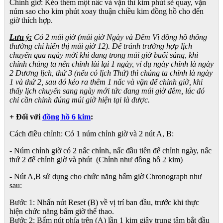
Chỉnh giờ: Kéo thêm một nấc và vặn thì kim phút sẽ quay, vặn
núm sao cho kim phút xoay thuận chiều kim đồng hồ cho đến
giờ thích hợp.
Lưu ý:
Có 2 múi giờ (múi giờ Ngày và Đêm Vì đồng hồ thông
thường chỉ hiển thị múi giờ 12). Để tránh trường hợp lịch
chuyển qua ngày mới khi đang trong múi giờ buổi sáng, khi
chỉnh chúng ta nên chỉnh lùi lại 1 ngày, ví dụ ngày chỉnh là ngày
2 Dương lịch, thứ 3 (nếu có lịch Thứ) thì chúng ta chỉnh là ngày
1 và thứ 2, sau đó kéo ra thêm 1 nấc và vặn để chỉnh giờ, khi
thấy lịch chuyển sang ngày mới tức đang múi giờ đêm, lúc đó
chỉ cần chỉnh đúng múi giờ hiện tại là được.
+ Đối với
đồng hồ 6 kim
:
Cách điều chỉnh: Có 1 núm chỉnh giờ và 2 nút A, B:
- Núm chỉnh giờ có 2 nấc chỉnh, nấc đầu tiên để chỉnh ngày, nấc
thứ 2 để chỉnh giờ và phút (Chỉnh như đồng hồ 2 kim)
- Nút A,B sử dụng cho chức năng bấm giờ Chronograph như
sau:
Bước 1: Nhấn nút Reset (B) về vị trí ban đầu, trước khi thực
hiện chức năng bấm giờ thể thao.
Bước 2: Bấm nút phía trên (A) lần 1 kim giây trung tâm bắt đầu