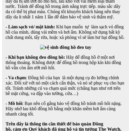
dây da bị ẩm ướt do mồ hôi, lau khô với vải mềm loại thấm
nước. Tránh để đồng hồ trong ánh nắng trực tiếp. màu sắc dây
da có thể bị phai màu. Chúng tôi khuyên khách hàng nên thay
dây da ít nhất 1 năm 1 lần để đảm bảo vệ sinh và thẩm mỹ.
- Làm sạch vỏ/ mặt kính:
Khi bạn muốn tự làm sạch vỏ đồng
hồ của mình, dùng vải mềm và hơi ẩm. Không sử dụng bất kỳ
chất dung môi, tẩy rửa, hoặc xà phòng vì sẽ làm hư hại đồng hồ.
- Khi bạn không đeo đồng hồ:
Hãy để đồng hồ ở một nơi
thông thoáng. Không được để đồng hồ trong hộp kín khi đồng
hồ vẫn còn ẩm ướt mồ hôi.
- Va chạm
: Đồng hồ của bạn là một dụng cụ đo lường chính
xác. Đối xử với nó một cách cẩn thận, và nó sẽ phục vụ cho bạn
tốt. Tránh những cú va chạm quá mức (chẳng hạn như rơi trên
bề mặt cứng, va đập vào tường, cửa…)
- Mồ hôi
: Bạn nên cố gắng bảo vệ đồng hồ tránh mồ hôi nặng.
Hãy nhớ lau khô đồng hồ bằng một khăn mềm hơi ẩm càng
nhanh càng tốt.
Trên đây là thông tin cần thiết để bảo quản Đồng
hồ, cảm ơn Quý khách đã ủng hộ và tin tưởng The Watch.