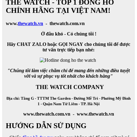
THE WATCH - TOP 1 ĐỒNG HỒ
CHÍNH HÃNG TẠI VIỆT NAM!
www.
thewatch.vn
- thewatch.com.vn
Ở đâu khó - Có chúng tôi !
Hãy CHAT ZALO hoặc GỌI NGAY cho chúng tôi để được
tư vấn trực tiếp bạn nhé:
"Chúng tôi làm việc chăm chỉ để mang đến những điều tuyệt
vời và sự phục vụ tốt nhất cho khách hàng"
THE WATCH COMPANY
Địa chỉ: Tầng G - TTTM The Garden - Đường Mễ Trì - Phường Mỹ Đình
1 - Quận Nam Từ Liêm - TP. Hà Nội
www.thewatch.com.vn - www.thewatch.vn
HƯỚNG DẪN SỬ DỤNG