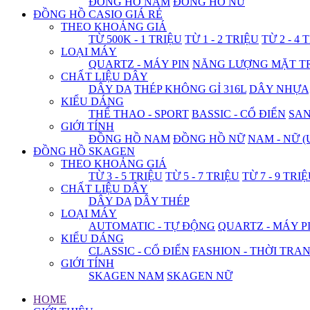
ĐỒNG HỒ NAM
ĐỒNG HỒ NỮ
ĐỒNG HỒ CASIO GIÁ RẺ
THEO KHOẢNG GIÁ
TỪ 500K - 1 TRIỆU
TỪ 1 - 2 TRIỆU
TỪ 2 - 4 
LOẠI MÁY
QUARTZ - MÁY PIN
NĂNG LƯỢNG MẶT T
CHẤT LIỆU DÂY
DÂY DA
THÉP KHÔNG GỈ 316L
DÂY NHỰA
KIỂU DÁNG
THỂ THAO - SPORT
BASSIC - CỔ ĐIỂN
SA
GIỚI TÍNH
ĐỒNG HỒ NAM
ĐỒNG HỒ NỮ
NAM - NỮ (
ĐỒNG HỒ SKAGEN
THEO KHOẢNG GIÁ
TỪ 3 - 5 TRIỆU
TỪ 5 - 7 TRIỆU
TỪ 7 - 9 TRI
CHẤT LIỆU DÂY
DÂY DA
DÂY THÉP
LOẠI MÁY
AUTOMATIC - TỰ ĐỘNG
QUARTZ - MÁY P
KIỂU DÁNG
CLASSIC - CỔ ĐIỂN
FASHION - THỜI TRA
GIỚI TÍNH
SKAGEN NAM
SKAGEN NỮ
HOME