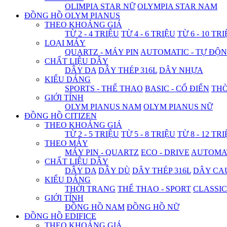
OLIMPIA STAR NỮ
OLYMPIA STAR NAM
ĐỒNG HỒ OLYM PIANUS
THEO KHOẢNG GIÁ
TỪ 2 - 4 TRIỆU
TỪ 4 - 6 TRIỆU
TỪ 6 - 10 TR
LOẠI MÁY
QUARTZ - MÁY PIN
AUTOMATIC - TỰ ĐỘ
CHẤT LIỆU DÂY
DÂY DA
DÂY THÉP 316L
DÂY NHỰA
KIỂU DÁNG
SPORTS - THỂ THAO
BASIC - CỔ ĐIỂN
THỜ
GIỚI TÍNH
OLYM PIANUS NAM
OLYM PIANUS NỮ
ĐỒNG HỒ CITIZEN
THEO KHOẢNG GIÁ
TỪ 2 - 5 TRIỆU
TỪ 5 - 8 TRIỆU
TỪ 8 - 12 TR
THEO MÁY
MÁY PIN - QUARTZ
ECO - DRIVE
AUTOMAT
CHẤT LIỆU DÂY
DÂY DA
DÂY DÙ
DÂY THÉP 316L
DÂY CA
KIỂU DÁNG
THỜI TRANG
THỂ THAO - SPORT
CLASSIC
GIỚI TÍNH
ĐỒNG HỒ NAM
ĐỒNG HỒ NỮ
ĐỒNG HỒ EDIFICE
THEO KHOẢNG GIÁ