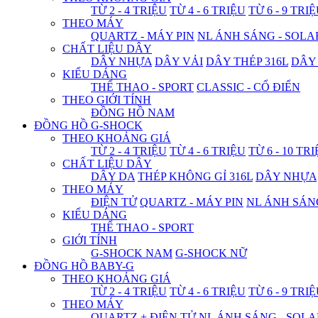
TỪ 2 - 4 TRIỆU
TỪ 4 - 6 TRIỆU
TỪ 6 - 9 TRI
THEO MÁY
QUARTZ - MÁY PIN
NL ÁNH SÁNG - SOLA
CHẤT LIỆU DÂY
DÂY NHỰA
DÂY VẢI
DÂY THÉP 316L
DÂY
KIỂU DÁNG
THỂ THAO - SPORT
CLASSIC - CỔ ĐIỂN
THEO GIỚI TÍNH
ĐỒNG HỒ NAM
ĐỒNG HỒ G-SHOCK
THEO KHOẢNG GIÁ
TỪ 2 - 4 TRIỆU
TỪ 4 - 6 TRIỆU
TỪ 6 - 10 TR
CHẤT LIỆU DÂY
DÂY DA
THÉP KHÔNG GỈ 316L
DÂY NHỰA
THEO MÁY
ĐIỆN TỬ
QUARTZ - MÁY PIN
NL ÁNH SÁN
KIỂU DÁNG
THỂ THAO - SPORT
GIỚI TÍNH
G-SHOCK NAM
G-SHOCK NỮ
ĐỒNG HỒ BABY-G
THEO KHOẢNG GIÁ
TỪ 2 - 4 TRIỆU
TỪ 4 - 6 TRIỆU
TỪ 6 - 9 TRI
THEO MÁY
QUARTZ + ĐIỆN TỬ
NL ÁNH SÁNG - SOLA