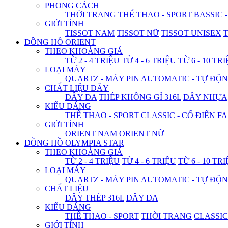
PHONG CÁCH
THỜI TRANG
THỂ THAO - SPORT
BASSIC 
GIỚI TÍNH
TISSOT NAM
TISSOT NỮ
TISSOT UNISEX
T
ĐỒNG HỒ ORIENT
THEO KHOẢNG GIÁ
TỪ 2 - 4 TRIỆU
TỪ 4 - 6 TRIỆU
TỪ 6 - 10 TR
LOẠI MÁY
QUARTZ - MÁY PIN
AUTOMATIC - TỰ ĐỘ
CHẤT LIỆU DÂY
DÂY DA
THÉP KHÔNG GỈ 316L
DÂY NHỰA
KIỂU DÁNG
THỂ THAO - SPORT
CLASSIC - CỔ ĐIỂN
FA
GIỚI TÍNH
ORIENT NAM
ORIENT NỮ
ĐỒNG HỒ OLYMPIA STAR
THEO KHOẢNG GIÁ
TỪ 2 - 4 TRIỆU
TỪ 4 - 6 TRIỆU
TỪ 6 - 10 TR
LOẠI MÁY
QUARTZ - MÁY PIN
AUTOMATIC - TỰ ĐỘ
CHẤT LIỆU
DÂY THÉP 316L
DÂY DA
KIỂU DÁNG
THỂ THAO - SPORT
THỜI TRANG
CLASSIC
GIỚI TÍNH