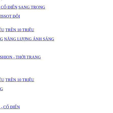
- CỔ ĐIỂN
SANG TRỌNG
ISSOT ĐÔI
IỆU
TRÊN 10 TRIỆU
NG
NĂNG LƯỢNG ÁNH SÁNG
SHION - THỜI TRANG
IỆU
TRÊN 10 TRIỆU
NG
 - CỔ ĐIỂN