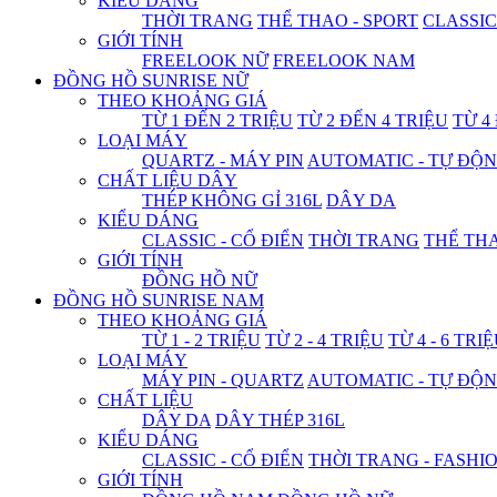
KIỂU DÁNG
THỜI TRANG
THỂ THAO - SPORT
CLASSIC
GIỚI TÍNH
FREELOOK NỮ
FREELOOK NAM
ĐỒNG HỒ SUNRISE NỮ
THEO KHOẢNG GIÁ
TỪ 1 ĐẾN 2 TRIỆU
TỪ 2 ĐẾN 4 TRIỆU
TỪ 4
LOẠI MÁY
QUARTZ - MÁY PIN
AUTOMATIC - TỰ ĐỘ
CHẤT LIỆU DÂY
THÉP KHÔNG GỈ 316L
DÂY DA
KIỂU DÁNG
CLASSIC - CỔ ĐIỂN
THỜI TRANG
THỂ THA
GIỚI TÍNH
ĐỒNG HỒ NỮ
ĐỒNG HỒ SUNRISE NAM
THEO KHOẢNG GIÁ
TỪ 1 - 2 TRIỆU
TỪ 2 - 4 TRIỆU
TỪ 4 - 6 TRI
LOẠI MÁY
MÁY PIN - QUARTZ
AUTOMATIC - TỰ ĐỘ
CHẤT LIỆU
DÂY DA
DÂY THÉP 316L
KIỂU DÁNG
CLASSIC - CỔ ĐIỂN
THỜI TRANG - FASHI
GIỚI TÍNH