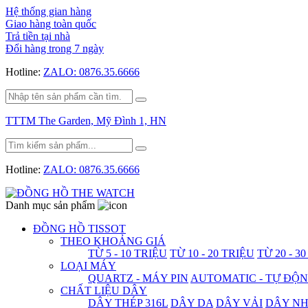
Hệ thống gian hàng
Giao hàng toàn quốc
Trả tiền tại nhà
Đổi hàng trong 7 ngày
Hotline:
ZALO: 0876.35.6666
TTTM The Garden, Mỹ Đình 1, HN
Hotline:
ZALO: 0876.35.6666
Danh mục sản phẩm
ĐỒNG HỒ TISSOT
THEO KHOẢNG GIÁ
TỪ 5 - 10 TRIỆU
TỪ 10 - 20 TRIỆU
TỪ 20 - 3
LOẠI MÁY
QUARTZ - MÁY PIN
AUTOMATIC - TỰ ĐỘ
CHẤT LIỆU DÂY
DÂY THÉP 316L
DÂY DA
DÂY VẢI
DÂY N