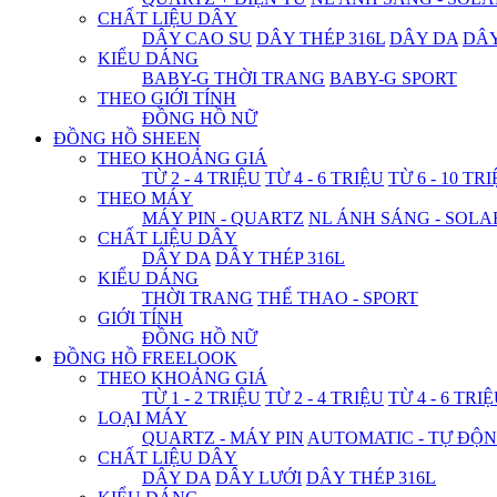
CHẤT LIỆU DÂY
DÂY CAO SU
DÂY THÉP 316L
DÂY DA
DÂ
KIỂU DÁNG
BABY-G THỜI TRANG
BABY-G SPORT
THEO GIỚI TÍNH
ĐỒNG HỒ NỮ
ĐỒNG HỒ SHEEN
THEO KHOẢNG GIÁ
TỪ 2 - 4 TRIỆU
TỪ 4 - 6 TRIỆU
TỪ 6 - 10 TR
THEO MÁY
MÁY PIN - QUARTZ
NL ÁNH SÁNG - SOLA
CHẤT LIỆU DÂY
DÂY DA
DÂY THÉP 316L
KIỂU DÁNG
THỜI TRANG
THỂ THAO - SPORT
GIỚI TÍNH
ĐỒNG HỒ NỮ
ĐỒNG HỒ FREELOOK
THEO KHOẢNG GIÁ
TỪ 1 - 2 TRIỆU
TỪ 2 - 4 TRIỆU
TỪ 4 - 6 TRI
LOẠI MÁY
QUARTZ - MÁY PIN
AUTOMATIC - TỰ ĐỘ
CHẤT LIỆU DÂY
DÂY DA
DÂY LƯỚI
DÂY THÉP 316L