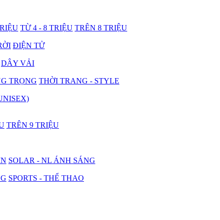
TRIỆU
TỪ 4 - 8 TRIỆU
TRÊN 8 TRIỆU
RỜI
ĐIỆN TỬ
DÂY VẢI
NG TRỌNG
THỜI TRANG - STYLE
UNISEX)
ỆU
TRÊN 9 TRIỆU
IN
SOLAR - NL ÁNH SÁNG
NG
SPORTS - THỂ THAO