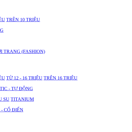
IỆU
TRÊN 10 TRIỆU
NG
I TRANG (FASHION)
IỆU
TỪ 12 - 16 TRIỆU
TRÊN 16 TRIỆU
IC - TỰ ĐỘNG
U SU
TITANIUM
 - CỔ ĐIỂN