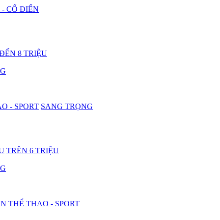
 - CỔ ĐIỂN
 ĐẾN 8 TRIỆU
NG
O - SPORT
SANG TRỌNG
ỆU
TRÊN 6 TRIỆU
NG
ON
THỂ THAO - SPORT