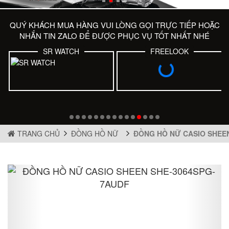
QUÝ KHÁCH MUA HÀNG VUI LÒNG GỌI TRỰC TIẾP HOẶC
NHẮN TIN ZALO ĐỂ ĐƯỢC PHỤC VỤ TỐT NHẤT NHÉ
SR WATCH
FREELOOK
TRANG CHỦ
ĐỒNG HỒ NỮ
ĐỒNG HỒ NỮ CASIO SHEE