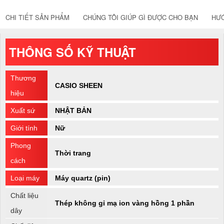
CHI TIẾT SẢN PHẨM
CHÚNG TÔI GIÚP GÌ ĐƯỢC CHO BẠN
HƯ
THÔNG SỐ KỸ THUẬT
Thương
CASIO SHEEN
hiệu
Xuất sứ
NHẬT BẢN
Giới tính
Nữ
Phong
Thời trang
cách
Loại máy
Máy quartz (pin)
Chất liệu
Thép không gỉ mạ ion vàng hồng 1 phần
dây