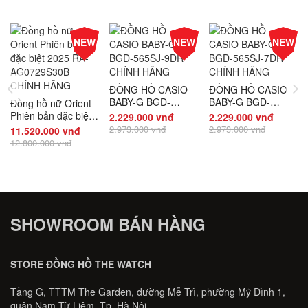
-10%
-25%
-25%
NEW
NEW
NEW
Giá
Giá
Giá
ĐỒNG HỒ CASIO
ĐỒNG HỒ CASIO
BABY-G BGD-
BABY-G BGD-
Đồng hồ nữ Orient
565SJ-9DR CHÍNH
565SJ-7DR CHÍNH
Phiên bản đặc biệt
2.229.000 vnđ
2.229.000 vnđ
HÃNG
HÃNG
2025 RA-
2.973.000 vnđ
2.973.000 vnđ
11.520.000 vnđ
AG0729S30B
12.800.000 vnđ
CHÍNH HÃNG
SHOWROOM BÁN HÀNG
STORE ĐỒNG HỒ THE WATCH
Tầng G, TTTM The Garden, đường Mễ Trì, phường Mỹ Đình 1,
quận Nam Từ Liêm, Tp. Hà Nội