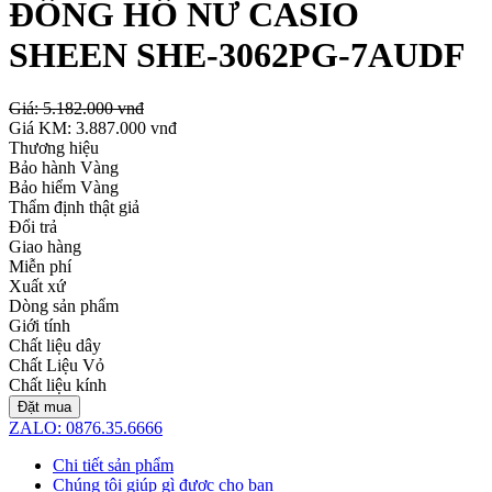
ĐỒNG HỒ NỮ CASIO
SHEEN SHE-3062PG-7AUDF
Giá:
5.182.000 vnđ
Giá KM:
3.887.000 vnđ
Thương hiệu
Bảo hành Vàng
Bảo hiểm Vàng
Thẩm định thật giả
Đổi trả
Giao hàng
Miễn phí
Xuất xứ
Dòng sản phẩm
Giới tính
Chất liệu dây
Chất Liệu Vỏ
Chất liệu kính
Đặt mua
ZALO: 0876.35.6666
Chi tiết sản phẩm
Chúng tôi giúp gì được cho bạn