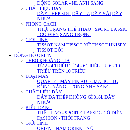
ĐỘNG
SOLAR - NL ÁNH SÁNG
CHẤT LIỆU DÂY
DÂY THÉP 316L
DÂY DA
DÂY VẢI
DÂY
NHỰA
PHONG CÁCH
THỜI TRANG
THỂ THAO - SPORT
BASSIC
- CỔ ĐIỂN
SANG TRỌNG
GIỚI TÍNH
TISSOT NAM
TISSOT NỮ
TISSOT UNISEX
TISSOT ĐÔI
ĐỒNG HỒ ORIENT
THEO KHOẢNG GIÁ
TỪ 2 - 4 TRIỆU
TỪ 4 - 6 TRIỆU
TỪ 6 - 10
TRIỆU
TRÊN 10 TRIỆU
LOẠI MÁY
QUARTZ - MÁY PIN
AUTOMATIC - TỰ
ĐỘNG
NĂNG LƯỢNG ÁNH SÁNG
CHẤT LIỆU DÂY
DÂY DA
THÉP KHÔNG GỈ 316L
DÂY
NHỰA
KIỂU DÁNG
THỂ THAO - SPORT
CLASSIC - CỔ ĐIỂN
FASHION - THỜI TRANG
GIỚI TÍNH
ORIENT NAM
ORIENT NỮ