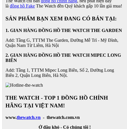
The Watch chỉ bán
đồng hồ chính hãng
, nếu phát hiện đây
là
đồng hồ Fake
The Watch đền Quý khách gấp 10 lần giá mua!
SẢN PHẨM BẠN XEM ĐANG CÓ BÁN TẠI:
1. GIAN HÀNG ĐỒNG HỒ THE WATCH THE GARDEN
Add: Tầng G, TTTM The Garden, Đường Mễ Trì - Mỹ Đình,
Quận Nam Từ Liêm, Hà Nội
2. GIAN HÀNG ĐỒNG HỒ
THE WATCH
MIPEC LONG
BIÊN
Add: Tầng 1, TTTM Mipec Long Biên, Số 2, Đường Long
Biên 2, Quận Long Biên, Hà Nội.
THE WATCH - TOP 1 ĐỒNG HỒ CHÍNH
HÃNG TẠI VIỆT NAM!
www.
thewatch.vn
- thewatch.com.vn
Ở đâu khó - Có chúng tôi !