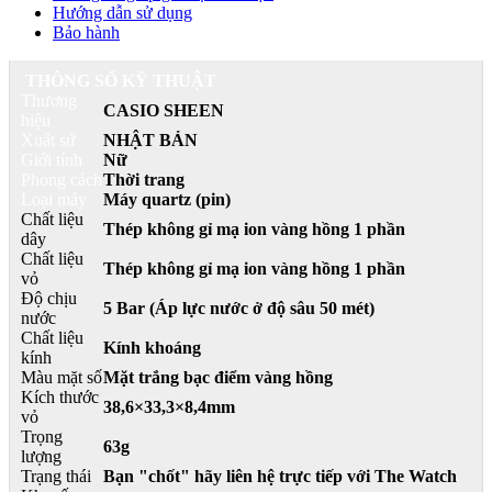
Hướng dẫn sử dụng
Bảo hành
THÔNG SỐ KỸ THUẬT
Thương
CASIO SHEEN
hiệu
Xuất sứ
NHẬT BẢN
Giới tính
Nữ
Phong cách
Thời trang
Loại máy
Máy quartz (pin)
Chất liệu
Thép không gỉ mạ ion vàng hồng 1 phần
dây
Chất liệu
Thép không gỉ mạ ion vàng hồng 1 phần
vỏ
Độ chịu
5 Bar (Áp lực nước ở độ sâu 50 mét)
nước
Chất liệu
Kính khoáng
kính
Màu mặt số
Mặt trắng bạc điểm vàng hồng
Kích thước
38,6×33,3×8,4mm
vỏ
Trọng
63g
lượng
Trạng thái
Bạn "chốt" hãy liên hệ trực tiếp với The Watch