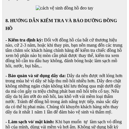
8. HƯỚNG DẪN KIỂM TRA VÀ BẢO DƯỠNG ĐỒNG
HỒ
- Kiểm tra định kỳ:
Đối với đồng hồ của bất cứ thương hiệu
nào, cứ 2-3 năm, hoặc khi thay pin, bạn nên mang đến các trung
tâm chăm sóc khách hàng chính hãng để kiểm tra chiếc đồng hồ
xem bộ phận nào bị mòn cần phải được thay thế, kiểm tra xem
đồng hồ cần tra dầu hay không, đánh bóng hoặc làm sạch mồ
hôi, nước, bụi bẩn,..
- Bảo quản và sử dụng dây da:
Dây da nên được nới lỏng hơn
trong mùa hè vì dây sẽ hấp thu mồ hôi nhiều hơn. Dây đeo chặt
không những ngăn chặn không khí lưu thông qua mặt dưới dây
da mà còn gây ra triệu chứng phát ban mồ hôi trên cổ tay. Nếu
dây da bị ẩm ướt do mồ hôi, lau khô với vải mềm loại thấm
nước. Tránh để đồng hồ trong ánh nắng trực tiếp. màu sắc dây
da có thể bị phai màu. Chúng tôi khuyên khách hàng nên thay
dây da ít nhất 1 năm 1 lần để đảm bảo vệ sinh và thẩm mỹ.
- Làm sạch vỏ/ mặt kính:
Khi bạn muốn tự làm sạch vỏ đồng
hồ của mình, dùng vải mềm và hơi ẩm. Không sử dụng bất kỳ