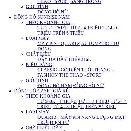
THAO - SPORT
SANG TRỌNG
GIỚI TÍNH
ĐỒNG HỒ NỮ
ĐỒNG HỒ SUNRISE NAM
THEO KHOẢNG GIÁ
TỪ 1 - 2 TRIỆU
TỪ 2 - 4 TRIỆU
TỪ 4 - 6
TRIỆU
TRÊN 6 TRIỆU
LOẠI MÁY
MÁY PIN - QUARTZ
AUTOMATIC - TỰ
ĐỘNG
CHẤT LIỆU
DÂY DA
DÂY THÉP 316L
KIỂU DÁNG
CLASSIC - CỔ ĐIỂN
THỜI TRANG -
FASHION
THỂ THAO - SPORT
GIỚI TÍNH
ĐỒNG HỒ NAM
ĐỒNG HỒ NỮ
ĐỒNG HỒ CASIO GIÁ RẺ
THEO KHOẢNG GIÁ
TỪ 500K - 1 TRIỆU
TỪ 1 - 2 TRIỆU
TỪ 2 - 4
TRIỆU
TỪ 4 - 8 TRIỆU
TRÊN 8 TRIỆU
LOẠI MÁY
QUARTZ - MÁY PIN
NĂNG LƯỢNG MẶT
TRỜI
ĐIỆN TỬ
CHẤT LIỆU DÂY