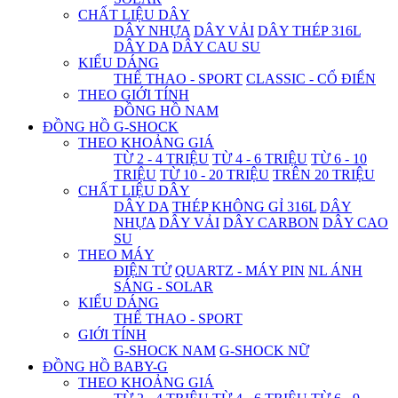
CHẤT LIỆU DÂY
DÂY NHỰA
DÂY VẢI
DÂY THÉP 316L
DÂY DA
DÂY CAU SU
KIỂU DÁNG
THỂ THAO - SPORT
CLASSIC - CỔ ĐIỂN
THEO GIỚI TÍNH
ĐỒNG HỒ NAM
ĐỒNG HỒ G-SHOCK
THEO KHOẢNG GIÁ
TỪ 2 - 4 TRIỆU
TỪ 4 - 6 TRIỆU
TỪ 6 - 10
TRIỆU
TỪ 10 - 20 TRIỆU
TRÊN 20 TRIỆU
CHẤT LIỆU DÂY
DÂY DA
THÉP KHÔNG GỈ 316L
DÂY
NHỰA
DÂY VẢI
DÂY CARBON
DÂY CAO
SU
THEO MÁY
ĐIỆN TỬ
QUARTZ - MÁY PIN
NL ÁNH
SÁNG - SOLAR
KIỂU DÁNG
THỂ THAO - SPORT
GIỚI TÍNH
G-SHOCK NAM
G-SHOCK NỮ
ĐỒNG HỒ BABY-G
THEO KHOẢNG GIÁ