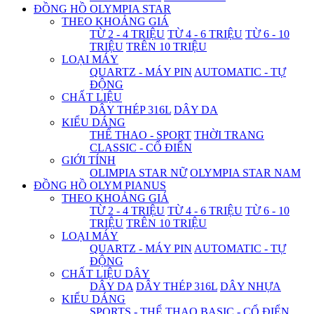
ĐỒNG HỒ OLYMPIA STAR
THEO KHOẢNG GIÁ
TỪ 2 - 4 TRIỆU
TỪ 4 - 6 TRIỆU
TỪ 6 - 10
TRIỆU
TRÊN 10 TRIỆU
LOẠI MÁY
QUARTZ - MÁY PIN
AUTOMATIC - TỰ
ĐỘNG
CHẤT LIỆU
DÂY THÉP 316L
DÂY DA
KIỂU DÁNG
THỂ THAO - SPORT
THỜI TRANG
CLASSIC - CỔ ĐIỂN
GIỚI TÍNH
OLIMPIA STAR NỮ
OLYMPIA STAR NAM
ĐỒNG HỒ OLYM PIANUS
THEO KHOẢNG GIÁ
TỪ 2 - 4 TRIỆU
TỪ 4 - 6 TRIỆU
TỪ 6 - 10
TRIỆU
TRÊN 10 TRIỆU
LOẠI MÁY
QUARTZ - MÁY PIN
AUTOMATIC - TỰ
ĐỘNG
CHẤT LIỆU DÂY
DÂY DA
DÂY THÉP 316L
DÂY NHỰA
KIỂU DÁNG
SPORTS - THỂ THAO
BASIC - CỔ ĐIỂN