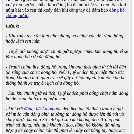
xoáy ren ngược chiều kim đồng hồ để núm bắt vào ren. Sau khi
núm bắt vào ren thì xoáy đến khi căng tay để đảm bảo
đồng hồ
chống nước
.
Lưu ý:
- Khi xoáy ren cần làm nhẹ nhàng và chính xác để tránh hỏng
hoặc lệch ren núm
- Tuyệt đối không được chỉnh giờ ngược chiều kim đồng hồ vì sẽ
làm hỏng bộ cơ của đồng hồ.
- Tránh chỉnh lịch đồng hồ trong khoảng thời gian từ 9h tối đến
6h sáng của chiếc đồng hồ. Nếu Quý khách thực hiện thao tác
trong khoảng thời gian trên sẽ gây hư hại ngoài ý muốn cho hệ
thống bánh xe truyền lịch của đồng hồ.
- Sau khi chỉnh giờ và lịch, Quý khách phải đóng chặt núm đồng
hồ để tránh tình trạng nước vào.
- Đối với
đồng hồ Automatic
đeo liên tục tối thiểu trong 8 giờ
với mức vận động bình thường thì đồng hồ được lên đủ cót và
chạy được khoảng 35 - 40 giờ sau khi không đeo. Trong quá
trình sử dụng, nếu quý khách ít đeo, đồng hồ không đủ năng
lượng để chạy chính xác thì phải lên dây cót bằng tay hoặc lắc