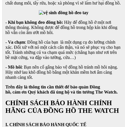
chất dung môi, tẩy rửa, hoặc xà phòng vì sẽ làm hư hại đồng hồ.
- Khi bạn không đeo đồng hồ:
Hãy để đồng hồ ở một nơi
thông thoáng. Không được để đồng hồ trong hộp kín khi đồng
hồ vẫn còn ẩm ướt mồ hôi.
- Va chạm
: Đồng hồ của bạn là một dụng cụ đo lường chính
xác. Đối xử với nó một cách cẩn thận, và nó sẽ phục vụ cho bạn
tốt. Tránh những cú va chạm quá mức (chẳng hạn như rơi trên
bề mặt cứng, va đập vào tường, cửa…)
- Mồ hôi
: Bạn nên cố gắng bảo vệ đồng hồ tránh mồ hôi nặng.
Hãy nhớ lau khô đồng hồ bằng một khăn mềm hơi ẩm càng
nhanh càng tốt.
Trên đây là thông tin cần thiết để bảo quản Đồng
hồ, cảm ơn Quý khách đã ủng hộ và tin tưởng The Watch.
CHÍNH SÁCH BẢO HÀNH CHÍNH
HÃNG CỦA ĐỒNG HỒ THE WATCH
I. CHÍNH SÁCH BẢO HÀNH QUỐC TẾ