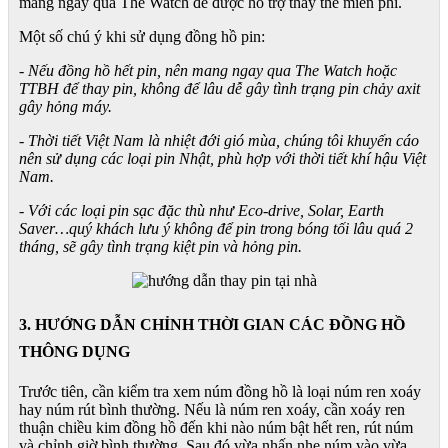
mang ngay qua The Watch để được hỗ trợ thay thế miễn phí.
Một số chú ý khi sử dụng đồng hồ pin:
- Nếu đồng hồ hết pin, nên mang ngay qua The Watch hoặc
TTBH để thay pin, không để lâu dễ gây tình trạng pin chảy axit
gây hỏng máy.
- Thời tiết Việt Nam là nhiệt đới gió mùa, chúng tôi khuyến cáo
nên sử dụng các loại pin Nhật, phù hợp với thời tiết khí hậu Việt
Nam.
- Với các loại pin sạc đặc thù như Eco-drive, Solar, Earth
Saver…quý khách lưu ý không để pin trong bóng tối lâu quá 2
tháng, sẽ gây tình trạng kiệt pin và hỏng pin.
3. HƯỚNG DẪN CHỈNH THỜI GIAN CÁC ĐỒNG HỒ
THÔNG DỤNG
Trước tiên, cần kiểm tra xem núm đồng hồ là loại núm ren xoáy
hay núm rút bình thường. Nếu là núm ren xoáy, cần xoáy ren
thuận chiều kim đồng hồ đến khi nào núm bật hết ren, rút núm
và chỉnh giờ bình thường. Sau đó vừa nhấn nhẹ núm vào vừa