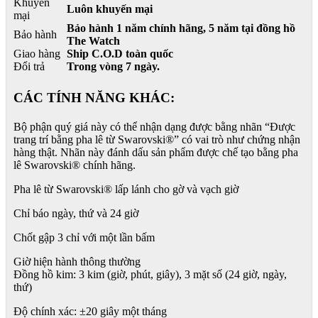
Khuyến
Luôn khuyến mại
mại
Bảo hành 1 năm chính hãng, 5 năm tại đồng hồ
Bảo hành
The Watch
Giao hàng
Ship C.O.D toàn quốc
Đổi trả
Trong vòng 7 ngày.
CÁC TÍNH NĂNG KHÁC:
Bộ phận quý giá này có thể nhận dạng được bằng nhãn “Được
trang trí bằng pha lê từ Swarovski®” có vai trò như chứng nhận
hàng thật. Nhãn này đánh dấu sản phẩm được chế tạo bằng pha
lê Swarovski® chính hãng.
Pha lê từ Swarovski® lấp lánh cho gờ và vạch giờ
Chỉ báo ngày, thứ và 24 giờ
Chốt gập 3 chỉ với một lần bấm
Giờ hiện hành thông thường
Đồng hồ kim: 3 kim (giờ, phút, giây), 3 mặt số (24 giờ, ngày,
thứ)
Độ chính xác: ±20 giây một tháng