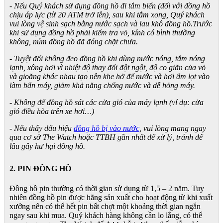
- Nếu Quý khách sử dụng đồng hồ đi tắm biển (đối với đồng hồ
chịu áp lực (từ 20 ATM trở lên), sau khi tắm xong, Quý khách
vui lòng vệ sinh sạch bằng nước sạch và lau khô đồng hồ.Trước
khi sử dụng đồng hồ phải kiểm tra vỏ, kính có bình thường
không, núm đồng hồ đã đóng chặt chưa.
- Tuyệt đối không đeo đồng hồ khi dùng nước nóng, tắm nóng
lạnh, xông hơi vì nhiệt độ thay đổi đột ngột, độ co giãn của vỏ
và gioăng khác nhau tạo nên khe hở để nước và hơi ẩm lọt vào
làm bẩn máy, giảm khả năng chống nước và dễ hỏng máy.
- Không để đồng hồ sát các cửa gió của máy lạnh (ví dụ: cửa
gió điều hòa trên xe hơi…)
- Nếu thấy dấu hiệu
đồng hồ bị vào nước
, vui lòng mang ngay
qua cơ sở The Watch hoặc TTBH gần nhất để xử lý, tránh để
lâu gây hư hại đồng hồ.
2. PIN ĐỒNG HỒ
Đồng hồ pin thường có thời gian sử dụng từ 1,5 – 2 năm. Tuy
nhiên đồng hồ pin được hãng sản xuất cho hoạt động từ khi xuất
xưởng nên có thể hết pin bất chợt một khoảng thời gian ngắn
ngay sau khi mua. Quý khách hàng không cần lo lắng, có thể