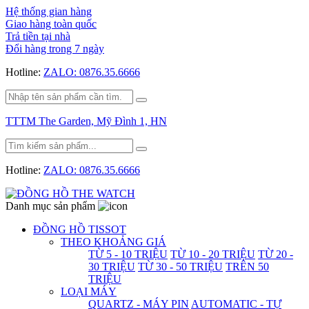
Hệ thống gian hàng
Giao hàng toàn quốc
Trả tiền tại nhà
Đổi hàng trong 7 ngày
Hotline:
ZALO: 0876.35.6666
TTTM The Garden, Mỹ Đình 1, HN
Hotline:
ZALO: 0876.35.6666
Danh mục sản phẩm
ĐỒNG HỒ TISSOT
THEO KHOẢNG GIÁ
TỪ 5 - 10 TRIỆU
TỪ 10 - 20 TRIỆU
TỪ 20 -
30 TRIỆU
TỪ 30 - 50 TRIỆU
TRÊN 50
TRIỆU
LOẠI MÁY
QUARTZ - MÁY PIN
AUTOMATIC - TỰ