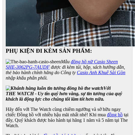
PHỤ KIỆN ĐI KÈM SẢN PHẨM:
Mẫu
đồng hồ nữ Casio Sheen
SHE-3062PG-7AUDF
được đi kèm túi, hộp, sách hướng dẫn,
thẻ bảo hành chính hãng do Công ty
Casio Anh Khuê Sài Gòn
nhập khẩu phân phối.
Với
THE WATCH - Uy tín quý hơn vàng, sự tin tưởng của quý
khách là động lực cho chúng tôi làm tốt hơn nữa.
Hãy đến với The Watch cùng chiêm ngưỡng và sở hữu ngay
chiếc Đồng hồ với nhiều hậu mãi nhất nhé! Khi mua
đồng hồ
tại
đây, Quý khách được bảo hành tại hãng 1 năm và 5 năm tại The
Watch.