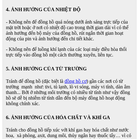
4. ẢNH HƯỞNG CỦA NHIỆT ĐỘ
- Không nên để đồng hồ quá nóng dưới ánh sáng trực tiếp của
mặt trời hoặc ở nơi có nhiệt độ cao trong thời gian dài vì có thể
ảnh hưởng đến bộ máy của đồng hồ, rút ngắn thời gian hoạt
động của pin và ảnh hưởng đến chi tiết khác.
- Không nên để luồng khí lạnh của các loại máy điều hòa thổi
trực tiếp vào đồng hồ một cách thường xuyên, liên tục.
5. ẢNH HƯỞNG CỦA TỪ TRƯỜNG
Tránh để đồng hồ (đặc biệt là
đồng hồ cơ
) gần các nơi có từ
trường mạnh như: tivi, tủ lạnh, lò vi sóng, máy vi tính, dàn âm
thanh... Bởi ở những môi trường có nhiều từ tính như vậy đồng
hồ sẽ dễ bị nhiễm từ tính dẫn đến bộ máy đồng hồ hoạt động
không chính xác.
6. ẢNH HƯỞNG CỦA HÓA CHẤT VÀ KHÍ GA
Tránh cho đồng hồ tiếp xúc với khí gas hay hóa chất như nước
hoa, xà phòng, axit, dung môi, thủy ngân hay thuốc tẩy… vì có