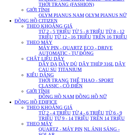
THỜI TRANG (FASHION)
GIỚI TÍNH
OLYM PIANUS NAM
OLYM PIANUS NỮ
ĐỒNG HỒ CITIZEN
THEO KHOẢNG GIÁ
TỪ 2 - 5 TRIỆU
TỪ 5 - 8 TRIỆU
TỪ 8 - 12
TRIỆU
TỪ 12 - 16 TRIỆU
TRÊN 16 TRIỆU
THEO MÁY
MÁY PIN - QUARTZ
ECO - DRIVE
AUTOMATIC - TỰ ĐỘNG
CHẤT LIỆU DÂY
DÂY DA
DÂY DÙ
DÂY THÉP 316L
DÂY
CAU SU
TITANIUM
KIỂU DÁNG
THỜI TRANG
THỂ THAO - SPORT
CLASSIC - CỔ ĐIỂN
GIỚI TÍNH
ĐỒNG HỒ NAM
ĐỒNG HỒ NỮ
ĐỒNG HỒ EDIFICE
THEO KHOẢNG GIÁ
TỪ 2 - 4 TRIỆU
TỪ 4 - 6 TRIỆU
TỪ 6 - 9
TRIỆU
TỪ 9 - 14 TRIỆU
TRÊN 14 TRIỆU
THEO MÁY
QUARTZ - MÁY PIN
NL ÁNH SÁNG -
SOLAR