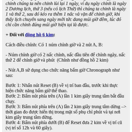
chỉnh chúng ta nên chỉnh lùi lại 1 ngày, ví dụ ngày chỉnh là ngày
2 Dương lịch, thứ 3 (nếu có lịch Thứ) thì chúng ta chỉnh là ngày
1 và thứ 2, sau đó kéo ra thêm 1 nấc và vặn để chỉnh giờ, khi
thấy lịch chuyển sang ngày mới tức đang múi giờ đêm, lúc đó
chỉ cần chỉnh đúng múi giờ hiện tại là được.
+ Đối với
đồng hồ 6 kim
:
Cách điều chỉnh: Có 1 núm chỉnh giờ và 2 nút A, B:
- Núm chỉnh giờ có 2 nấc chỉnh, nấc đầu tiên để chỉnh ngày, nấc
thứ 2 để chỉnh giờ và phút (Chỉnh như đồng hồ 2 kim)
- Nút A,B sử dụng cho chức năng bấm giờ Chronograph như
sau:
Bước 1: Nhấn nút Reset (B) về vị trí ban đầu, trước khi thực
hiện chức năng bấm giờ thể thao.
Bước 2: Bấm nút phía trên (A) lần 1 kim giây trung tâm bắt đầu
chạy.
Bước 3: Bấm nút phía trên (A) lần 2 kim giây trung tâm dừng –>
thời gian đo được hiển thị trong mặt số phụ chỉ phút và tại nơi
kim giây trung tâm dừng.
Bước 4: Bấm nút phía dưới (B) để Reset đưa 2 kim về vị trí cũ
(vị trí số 12h và 60 giây).