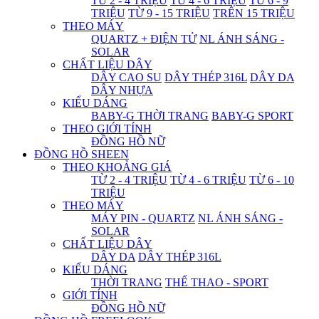
TỪ 2 - 4 TRIỆU
TỪ 4 - 6 TRIỆU
TỪ 6 - 9
TRIỆU
TỪ 9 - 15 TRIỆU
TRÊN 15 TRIỆU
THEO MÁY
QUARTZ + ĐIỆN TỬ
NL ÁNH SÁNG -
SOLAR
CHẤT LIỆU DÂY
DÂY CAO SU
DÂY THÉP 316L
DÂY DA
DÂY NHỰA
KIỂU DÁNG
BABY-G THỜI TRANG
BABY-G SPORT
THEO GIỚI TÍNH
ĐỒNG HỒ NỮ
ĐỒNG HỒ SHEEN
THEO KHOẢNG GIÁ
TỪ 2 - 4 TRIỆU
TỪ 4 - 6 TRIỆU
TỪ 6 - 10
TRIỆU
THEO MÁY
MÁY PIN - QUARTZ
NL ÁNH SÁNG -
SOLAR
CHẤT LIỆU DÂY
DÂY DA
DÂY THÉP 316L
KIỂU DÁNG
THỜI TRANG
THỂ THAO - SPORT
GIỚI TÍNH
ĐỒNG HỒ NỮ