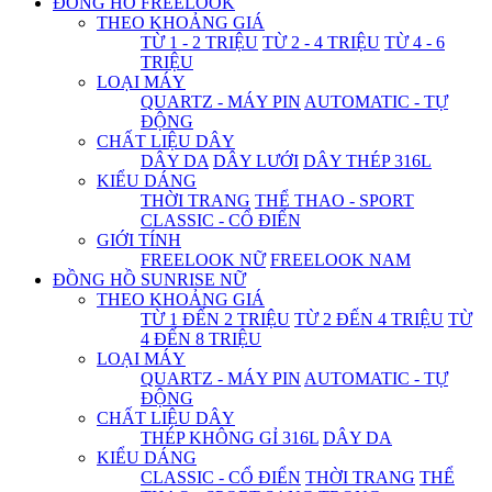
ĐỒNG HỒ FREELOOK
THEO KHOẢNG GIÁ
TỪ 1 - 2 TRIỆU
TỪ 2 - 4 TRIỆU
TỪ 4 - 6
TRIỆU
LOẠI MÁY
QUARTZ - MÁY PIN
AUTOMATIC - TỰ
ĐỘNG
CHẤT LIỆU DÂY
DÂY DA
DÂY LƯỚI
DÂY THÉP 316L
KIỂU DÁNG
THỜI TRANG
THỂ THAO - SPORT
CLASSIC - CỔ ĐIỂN
GIỚI TÍNH
FREELOOK NỮ
FREELOOK NAM
ĐỒNG HỒ SUNRISE NỮ
THEO KHOẢNG GIÁ
TỪ 1 ĐẾN 2 TRIỆU
TỪ 2 ĐẾN 4 TRIỆU
TỪ
4 ĐẾN 8 TRIỆU
LOẠI MÁY
QUARTZ - MÁY PIN
AUTOMATIC - TỰ
ĐỘNG
CHẤT LIỆU DÂY
THÉP KHÔNG GỈ 316L
DÂY DA
KIỂU DÁNG
CLASSIC - CỔ ĐIỂN
THỜI TRANG
THỂ