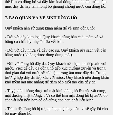
thể làm vỏ đồng hồ và dây kim loại đồng hồ biến đổi màu, làm
mục dây da hay làm hỏng bộ gioăng chống nước của đồng hồ.
7. BẢO QUẢN VÀ VỆ SINH ĐỒNG HỒ
Quý khách nên sử dụng khăn mềm để vệ sinh đồng hồ:
- Đối với dây kim loại, Quý khách dùng bàn chải mềm và xà
bông có chất tẩy nhẹ để rửa vết bẩn.
- Đối với dây nhựa và dây cao su, Quý khách rửa sách vết bẩn
bằng nước ( không được dùng dung môi).
- Đối với đồng hồ dây da, Quý khách nên hạn chế tiếp xúc với
nước. Việc để dây da đồng hồ tiếp xúc thường xuyên và trong
thời gian dài với nước sẽ có hiện tượng ẩm mục dây da. Trong
trường hợp dây da tiếp xúc với nước, Quý khách nên dùng khăn
khô mềm lau nhẹ nhàng để đảm bảo tuổi thọ của dây da.
- Tuyệt đối không được trà mặt kính đồng hồ lên các vật cứng,
mặt đường, mặt tường… Vì có thể làm mặt đồng hồ bị xước do
các vật liệu hỗn hợp có độ cứng cao hơn chất liệu kính.
- Tránh để đồng hồ bị rơi, quăng quật hay ném vì sẽ gây lỗi cho
bộ máy đồng hồ.