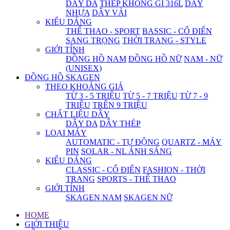
DÂY DA
THÉP KHÔNG GỈ 316L
DÂY
NHỰA
DÂY VẢI
KIỂU DÁNG
THỂ THAO - SPORT
BASSIC - CỔ ĐIỂN
SANG TRỌNG
THỜI TRANG - STYLE
GIỚI TÍNH
ĐỒNG HỒ NAM
ĐỒNG HỒ NỮ
NAM - NỮ
(UNISEX)
ĐỒNG HỒ SKAGEN
THEO KHOẢNG GIÁ
TỪ 3 - 5 TRIỆU
TỪ 5 - 7 TRIỆU
TỪ 7 - 9
TRIỆU
TRÊN 9 TRIỆU
CHẤT LIỆU DÂY
DÂY DA
DÂY THÉP
LOẠI MÁY
AUTOMATIC - TỰ ĐỘNG
QUARTZ - MÁY
PIN
SOLAR - NL ÁNH SÁNG
KIỂU DÁNG
CLASSIC - CỔ ĐIỂN
FASHION - THỜI
TRANG
SPORTS - THỂ THAO
GIỚI TÍNH
SKAGEN NAM
SKAGEN NỮ
HOME
GIỚI THIỆU