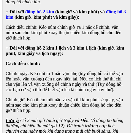
đồng hồ nhiều lần.
+ Đối với
đồng hồ 2 kim
(kim giờ và kim phút) và
đồng hồ 3
kim
(kim giờ, kim phút và kim giây):
Cách điều chỉnh: Kéo núm chỉnh giờ ra 1 nấc để chỉnh, vặn
núm sao cho kim phút xoay thuận chiều kim đồng hồ cho đến
giờ thích hợp.
+ Đối với đồng hồ 2 kim 1 lịch và 3 kim 1 lịch (kim giờ, kim
phút, kim giây và lịch ngày):
Cách điều chỉnh:
Chỉnh ngày: Kéo nút ra 1 nấc vặn nhẹ (tùy đồng hồ có thể vặn
lên hoặc vặn xuống) đến ngày hiện tại. Nếu có lịch thứ thì chỉ
cần vặn lên và vặn xuống để chỉnh ngày và thứ (Tùy đồng hồ,
các bạn cứ vặn thử để biết vặn lên là chỉnh ngày hay thứ).
Chỉnh giờ: Kéo thêm một nấc và vặn thì kim phút sẽ quay, vặn
núm sao cho kim phút xoay thuận chiều kim đồng hồ cho đến
giờ thích hợp.
Lưu ý:
Có 2 múi giờ (múi giờ Ngày và Đêm Vì đồng hồ thông
thường chỉ hiển thị múi giờ 12). Để tránh trường hợp lịch
chuyển qua ngày mới khi đang trong múi giờ buổi sáng, khi