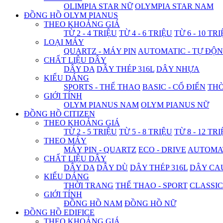
OLIMPIA STAR NỮ
OLYMPIA STAR NAM
ĐỒNG HỒ OLYM PIANUS
THEO KHOẢNG GIÁ
TỪ 2 - 4 TRIỆU
TỪ 4 - 6 TRIỆU
TỪ 6 - 10 TR
LOẠI MÁY
QUARTZ - MÁY PIN
AUTOMATIC - TỰ ĐỘ
CHẤT LIỆU DÂY
DÂY DA
DÂY THÉP 316L
DÂY NHỰA
KIỂU DÁNG
SPORTS - THỂ THAO
BASIC - CỔ ĐIỂN
THỜ
GIỚI TÍNH
OLYM PIANUS NAM
OLYM PIANUS NỮ
ĐỒNG HỒ CITIZEN
THEO KHOẢNG GIÁ
TỪ 2 - 5 TRIỆU
TỪ 5 - 8 TRIỆU
TỪ 8 - 12 TR
THEO MÁY
MÁY PIN - QUARTZ
ECO - DRIVE
AUTOMAT
CHẤT LIỆU DÂY
DÂY DA
DÂY DÙ
DÂY THÉP 316L
DÂY CA
KIỂU DÁNG
THỜI TRANG
THỂ THAO - SPORT
CLASSIC
GIỚI TÍNH
ĐỒNG HỒ NAM
ĐỒNG HỒ NỮ
ĐỒNG HỒ EDIFICE
THEO KHOẢNG GIÁ