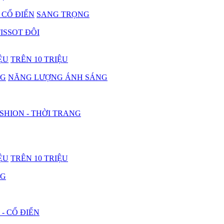
- CỔ ĐIỂN
SANG TRỌNG
ISSOT ĐÔI
IỆU
TRÊN 10 TRIỆU
NG
NĂNG LƯỢNG ÁNH SÁNG
SHION - THỜI TRANG
IỆU
TRÊN 10 TRIỆU
NG
 - CỔ ĐIỂN