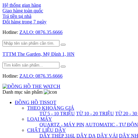
Hệ thống gian hàng
Giao hàng toàn quốc
Trả tiền tại nhà
Đổi hàng trong 7 ngày
Hotline:
ZALO: 0876.35.6666
TTTM The Garden, Mỹ Đình 1, HN
Hotline:
ZALO: 0876.35.6666
Danh mục sản phẩm
ĐỒNG HỒ TISSOT
THEO KHOẢNG GIÁ
TỪ 5 - 10 TRIỆU
TỪ 10 - 20 TRIỆU
TỪ 20 - 3
LOẠI MÁY
QUARTZ - MÁY PIN
AUTOMATIC - TỰ ĐỘ
CHẤT LIỆU DÂY
DÂY THÉP 316L
DÂY DA
DÂY VẢI
DÂY N