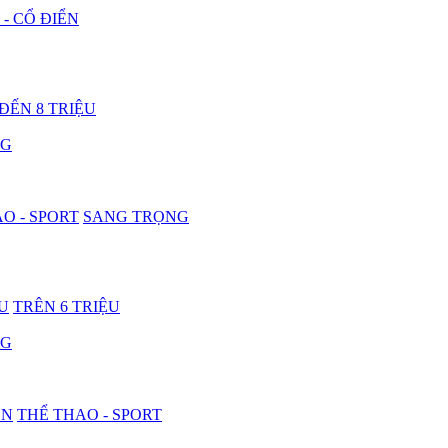
 - CỔ ĐIỂN
 ĐẾN 8 TRIỆU
NG
O - SPORT
SANG TRỌNG
ỆU
TRÊN 6 TRIỆU
NG
ON
THỂ THAO - SPORT