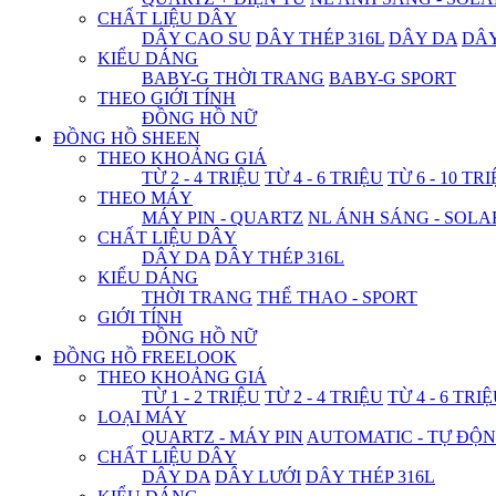
CHẤT LIỆU DÂY
DÂY CAO SU
DÂY THÉP 316L
DÂY DA
DÂ
KIỂU DÁNG
BABY-G THỜI TRANG
BABY-G SPORT
THEO GIỚI TÍNH
ĐỒNG HỒ NỮ
ĐỒNG HỒ SHEEN
THEO KHOẢNG GIÁ
TỪ 2 - 4 TRIỆU
TỪ 4 - 6 TRIỆU
TỪ 6 - 10 TR
THEO MÁY
MÁY PIN - QUARTZ
NL ÁNH SÁNG - SOLA
CHẤT LIỆU DÂY
DÂY DA
DÂY THÉP 316L
KIỂU DÁNG
THỜI TRANG
THỂ THAO - SPORT
GIỚI TÍNH
ĐỒNG HỒ NỮ
ĐỒNG HỒ FREELOOK
THEO KHOẢNG GIÁ
TỪ 1 - 2 TRIỆU
TỪ 2 - 4 TRIỆU
TỪ 4 - 6 TRI
LOẠI MÁY
QUARTZ - MÁY PIN
AUTOMATIC - TỰ ĐỘ
CHẤT LIỆU DÂY
DÂY DA
DÂY LƯỚI
DÂY THÉP 316L