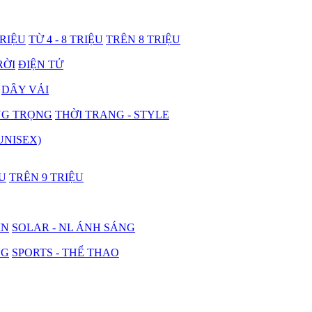
TRIỆU
TỪ 4 - 8 TRIỆU
TRÊN 8 TRIỆU
RỜI
ĐIỆN TỬ
DÂY VẢI
NG TRỌNG
THỜI TRANG - STYLE
UNISEX)
ỆU
TRÊN 9 TRIỆU
IN
SOLAR - NL ÁNH SÁNG
NG
SPORTS - THỂ THAO