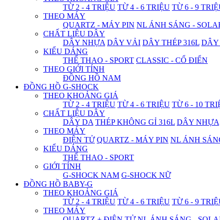
TỪ 2 - 4 TRIỆU
TỪ 4 - 6 TRIỆU
TỪ 6 - 9 TRI
THEO MÁY
QUARTZ - MÁY PIN
NL ÁNH SÁNG - SOLA
CHẤT LIỆU DÂY
DÂY NHỰA
DÂY VẢI
DÂY THÉP 316L
DÂY
KIỂU DÁNG
THỂ THAO - SPORT
CLASSIC - CỔ ĐIỂN
THEO GIỚI TÍNH
ĐỒNG HỒ NAM
ĐỒNG HỒ G-SHOCK
THEO KHOẢNG GIÁ
TỪ 2 - 4 TRIỆU
TỪ 4 - 6 TRIỆU
TỪ 6 - 10 TR
CHẤT LIỆU DÂY
DÂY DA
THÉP KHÔNG GỈ 316L
DÂY NHỰA
THEO MÁY
ĐIỆN TỬ
QUARTZ - MÁY PIN
NL ÁNH SÁN
KIỂU DÁNG
THỂ THAO - SPORT
GIỚI TÍNH
G-SHOCK NAM
G-SHOCK NỮ
ĐỒNG HỒ BABY-G
THEO KHOẢNG GIÁ
TỪ 2 - 4 TRIỆU
TỪ 4 - 6 TRIỆU
TỪ 6 - 9 TRI
THEO MÁY
QUARTZ + ĐIỆN TỬ
NL ÁNH SÁNG - SOLA