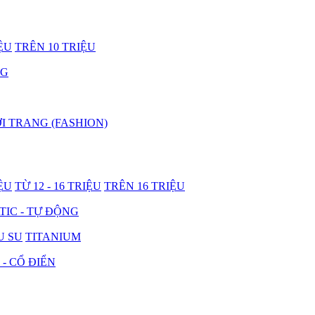
IỆU
TRÊN 10 TRIỆU
NG
I TRANG (FASHION)
IỆU
TỪ 12 - 16 TRIỆU
TRÊN 16 TRIỆU
IC - TỰ ĐỘNG
U SU
TITANIUM
 - CỔ ĐIỂN