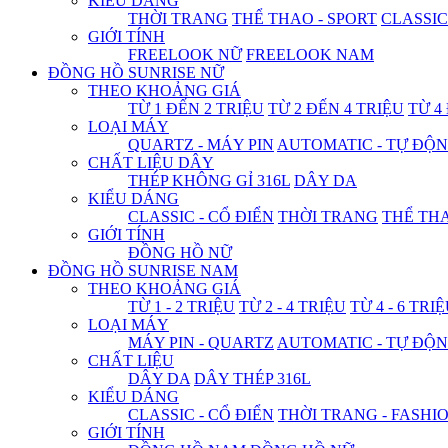
KIỂU DÁNG
THỜI TRANG
THỂ THAO - SPORT
CLASSIC
GIỚI TÍNH
FREELOOK NỮ
FREELOOK NAM
ĐỒNG HỒ SUNRISE NỮ
THEO KHOẢNG GIÁ
TỪ 1 ĐẾN 2 TRIỆU
TỪ 2 ĐẾN 4 TRIỆU
TỪ 4
LOẠI MÁY
QUARTZ - MÁY PIN
AUTOMATIC - TỰ ĐỘ
CHẤT LIỆU DÂY
THÉP KHÔNG GỈ 316L
DÂY DA
KIỂU DÁNG
CLASSIC - CỔ ĐIỂN
THỜI TRANG
THỂ THA
GIỚI TÍNH
ĐỒNG HỒ NỮ
ĐỒNG HỒ SUNRISE NAM
THEO KHOẢNG GIÁ
TỪ 1 - 2 TRIỆU
TỪ 2 - 4 TRIỆU
TỪ 4 - 6 TRI
LOẠI MÁY
MÁY PIN - QUARTZ
AUTOMATIC - TỰ ĐỘ
CHẤT LIỆU
DÂY DA
DÂY THÉP 316L
KIỂU DÁNG
CLASSIC - CỔ ĐIỂN
THỜI TRANG - FASHI
GIỚI TÍNH