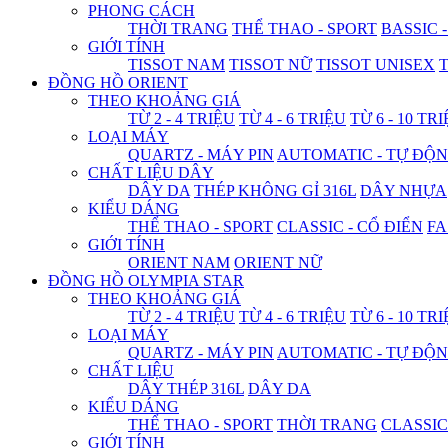
PHONG CÁCH
THỜI TRANG
THỂ THAO - SPORT
BASSIC 
GIỚI TÍNH
TISSOT NAM
TISSOT NỮ
TISSOT UNISEX
T
ĐỒNG HỒ ORIENT
THEO KHOẢNG GIÁ
TỪ 2 - 4 TRIỆU
TỪ 4 - 6 TRIỆU
TỪ 6 - 10 TR
LOẠI MÁY
QUARTZ - MÁY PIN
AUTOMATIC - TỰ ĐỘ
CHẤT LIỆU DÂY
DÂY DA
THÉP KHÔNG GỈ 316L
DÂY NHỰA
KIỂU DÁNG
THỂ THAO - SPORT
CLASSIC - CỔ ĐIỂN
FA
GIỚI TÍNH
ORIENT NAM
ORIENT NỮ
ĐỒNG HỒ OLYMPIA STAR
THEO KHOẢNG GIÁ
TỪ 2 - 4 TRIỆU
TỪ 4 - 6 TRIỆU
TỪ 6 - 10 TR
LOẠI MÁY
QUARTZ - MÁY PIN
AUTOMATIC - TỰ ĐỘ
CHẤT LIỆU
DÂY THÉP 316L
DÂY DA
KIỂU DÁNG
THỂ THAO - SPORT
THỜI TRANG
CLASSIC
GIỚI TÍNH