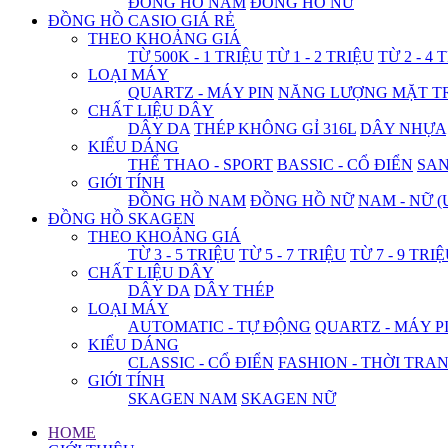
ĐỒNG HỒ NAM
ĐỒNG HỒ NỮ
ĐỒNG HỒ CASIO GIÁ RẺ
THEO KHOẢNG GIÁ
TỪ 500K - 1 TRIỆU
TỪ 1 - 2 TRIỆU
TỪ 2 - 4 
LOẠI MÁY
QUARTZ - MÁY PIN
NĂNG LƯỢNG MẶT T
CHẤT LIỆU DÂY
DÂY DA
THÉP KHÔNG GỈ 316L
DÂY NHỰA
KIỂU DÁNG
THỂ THAO - SPORT
BASSIC - CỔ ĐIỂN
SA
GIỚI TÍNH
ĐỒNG HỒ NAM
ĐỒNG HỒ NỮ
NAM - NỮ (
ĐỒNG HỒ SKAGEN
THEO KHOẢNG GIÁ
TỪ 3 - 5 TRIỆU
TỪ 5 - 7 TRIỆU
TỪ 7 - 9 TRI
CHẤT LIỆU DÂY
DÂY DA
DÂY THÉP
LOẠI MÁY
AUTOMATIC - TỰ ĐỘNG
QUARTZ - MÁY P
KIỂU DÁNG
CLASSIC - CỔ ĐIỂN
FASHION - THỜI TRA
GIỚI TÍNH
SKAGEN NAM
SKAGEN NỮ
HOME