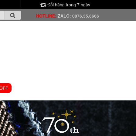
Đổi hàng trong 7 ngày
HOTLINE:
ZALO: 0876.35.6666
 OFF
VIDEO CHANNEL
TIN TỨC
LIÊN HỆ