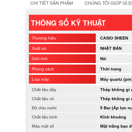
CHI TIẾT SẢN PHẨM
CHÚNG TÔI GIÚP GÌ 
THÔNG SỐ KỸ THUẬT
Thương hiệu
CASIO SHEEN
Xuất sứ
NHẬT BẢN
Giới tính
Nữ
Phong cách
Thời trang
Loại máy
Máy quartz (pin
Chất liệu dây
Thép không gỉ 
Chất liệu vỏ
Thép không gỉ 
Độ chịu nước
5 Bar (Áp lực n
Chất liệu kính
Kính khoáng
Màu mặt số
Mặt trắng bạc 