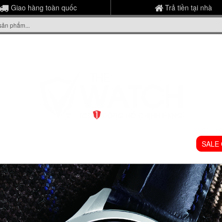
Giao hàng toàn quốc
Trả tiền tại nhà
ME
GIỚI THIỆU
ĐỒNG HỒ NAM
ĐỒNG HỒ NỮ
SALE