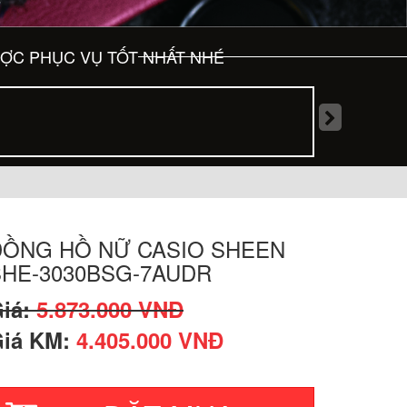
ƯỢC PHỤC VỤ TỐT NHẤT NHÉ
ĐỒNG HỒ NỮ CASIO SHEEN
SHE-3030BSG-7AUDR
iá:
5.873.000 VNĐ
iá KM:
4.405.000 VNĐ