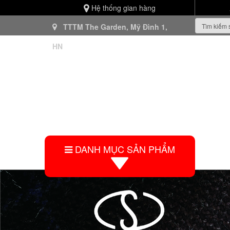
Hệ thống gian hàng
TTTM The Garden, Mỹ Đình 1,
HN
DANH MỤC SẢN PHẨM
HO