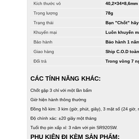
Kích thước vỏ
40,2×34×8,6mm
Trọng lượng
78g
Trạng thái
Bạn "Chốt" hãy 
Khuyến mại
Luôn khuyến m
Bảo hành
Bảo hành 1 năm
Giao hàng
Ship C.O.D toà
Đổi trả
Trong vòng 7 n
CÁC TÍNH NĂNG KHÁC:
Chốt gập 3 chỉ với một lần bấm
Giờ hiện hành thông thường
Đồng hồ kim: 3 kim (giờ, phút, giây), 3 mặt số (24 giờ, 
Độ chính xác: ±20 giây một tháng
Tuổi thọ pin xấp xỉ: 3 năm với pin SR920SW.
PHỤ KIỆN ĐI KÈM SẢN PHẨM: