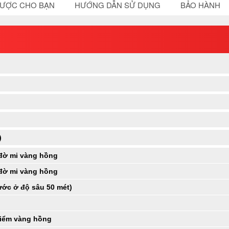
ĐƯỢC CHO BẠN
HƯỚNG DẪN SỬ DỤNG
BẢO HÀNH
)
đờ mi vàng hồng
đờ mi vàng hồng
ước ở độ sâu 50 mét)
điểm vàng hồng