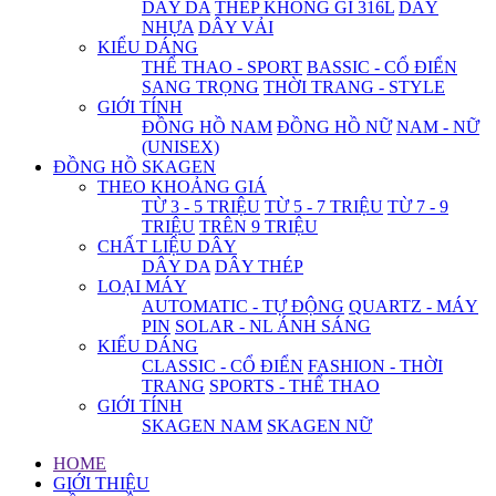
DÂY DA
THÉP KHÔNG GỈ 316L
DÂY
NHỰA
DÂY VẢI
KIỂU DÁNG
THỂ THAO - SPORT
BASSIC - CỔ ĐIỂN
SANG TRỌNG
THỜI TRANG - STYLE
GIỚI TÍNH
ĐỒNG HỒ NAM
ĐỒNG HỒ NỮ
NAM - NỮ
(UNISEX)
ĐỒNG HỒ SKAGEN
THEO KHOẢNG GIÁ
TỪ 3 - 5 TRIỆU
TỪ 5 - 7 TRIỆU
TỪ 7 - 9
TRIỆU
TRÊN 9 TRIỆU
CHẤT LIỆU DÂY
DÂY DA
DÂY THÉP
LOẠI MÁY
AUTOMATIC - TỰ ĐỘNG
QUARTZ - MÁY
PIN
SOLAR - NL ÁNH SÁNG
KIỂU DÁNG
CLASSIC - CỔ ĐIỂN
FASHION - THỜI
TRANG
SPORTS - THỂ THAO
GIỚI TÍNH
SKAGEN NAM
SKAGEN NỮ
HOME
GIỚI THIỆU