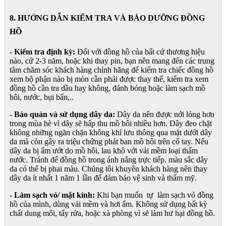
8. HƯỚNG DẪN KIỂM TRA VÀ BẢO DƯỠNG ĐỒNG
HỒ
- Kiểm tra định kỳ:
Đối với đồng hồ của bất cứ thương hiệu
nào, cứ 2-3 năm, hoặc khi thay pin, bạn nên mang đến các trung
tâm chăm sóc khách hàng chính hãng để kiểm tra chiếc đồng hồ
xem bộ phận nào bị mòn cần phải được thay thế, kiểm tra xem
đồng hồ cần tra dầu hay không, đánh bóng hoặc làm sạch mồ
hôi, nước, bụi bẩn,..
- Bảo quản và sử dụng dây da:
Dây da nên được nới lỏng hơn
trong mùa hè vì dây sẽ hấp thu mồ hôi nhiều hơn. Dây đeo chặt
không những ngăn chặn không khí lưu thông qua mặt dưới dây
da mà còn gây ra triệu chứng phát ban mồ hôi trên cổ tay. Nếu
dây da bị ẩm ướt do mồ hôi, lau khô với vải mềm loại thấm
nước. Tránh để đồng hồ trong ánh nắng trực tiếp. màu sắc dây
da có thể bị phai màu. Chúng tôi khuyên khách hàng nên thay
dây da ít nhất 1 năm 1 lần để đảm bảo vệ sinh và thẩm mỹ.
- Làm sạch vỏ/ mặt kính:
Khi bạn muốn tự làm sạch vỏ đồng
hồ của mình, dùng vải mềm và hơi ẩm. Không sử dụng bất kỳ
chất dung môi, tẩy rửa, hoặc xà phòng vì sẽ làm hư hại đồng hồ.