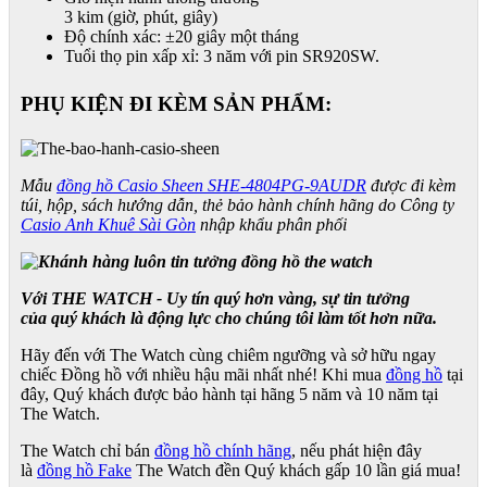
3 kim (giờ, phút, giây)
Độ chính xác: ±20 giây một tháng
Tuổi thọ pin xấp xỉ: 3 năm với pin SR920SW.
PHỤ KIỆN ĐI KÈM SẢN PHẨM:
Mẫu
đồng hồ Casio Sheen SHE-4804PG-9AUDR
được đi kèm
túi, hộp, sách hướng dẫn, thẻ bảo hành chính hãng do Công ty
Casio Anh Khuê Sài Gòn
nhập khẩu phân phối
Với THE WATCH - Uy tín quý hơn vàng, sự tin tưởng
của quý khách là động lực cho chúng tôi làm tốt hơn nữa.
Hãy đến với The Watch cùng chiêm ngưỡng và sở hữu ngay
chiếc Đồng hồ với nhiều hậu mãi nhất nhé! Khi mua
đồng hồ
tại
đây, Quý khách được bảo hành tại hãng 5 năm và 10 năm tại
The Watch.
The Watch chỉ bán
đồng hồ chính hãng
, nếu phát hiện đây
là
đồng hồ Fake
The Watch đền Quý khách gấp 10 lần giá mua!