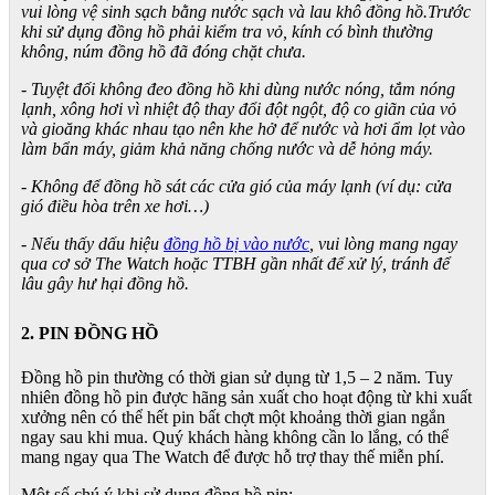
vui lòng vệ sinh sạch bằng nước sạch và lau khô đồng hồ.Trước
khi sử dụng đồng hồ phải kiểm tra vỏ, kính có bình thường
không, núm đồng hồ đã đóng chặt chưa.
- Tuyệt đối không đeo đồng hồ khi dùng nước nóng, tắm nóng
lạnh, xông hơi vì nhiệt độ thay đổi đột ngột, độ co giãn của vỏ
và gioăng khác nhau tạo nên khe hở để nước và hơi ẩm lọt vào
làm bẩn máy, giảm khả năng chống nước và dễ hỏng máy.
- Không để đồng hồ sát các cửa gió của máy lạnh (ví dụ: cửa
gió điều hòa trên xe hơi…)
- Nếu thấy dấu hiệu
đồng hồ bị vào nước
, vui lòng mang ngay
qua cơ sở The Watch hoặc TTBH gần nhất để xử lý, tránh để
lâu gây hư hại đồng hồ.
2. PIN ĐỒNG HỒ
Đồng hồ pin thường có thời gian sử dụng từ 1,5 – 2 năm. Tuy
nhiên đồng hồ pin được hãng sản xuất cho hoạt động từ khi xuất
xưởng nên có thể hết pin bất chợt một khoảng thời gian ngắn
ngay sau khi mua. Quý khách hàng không cần lo lắng, có thể
mang ngay qua The Watch để được hỗ trợ thay thế miễn phí.
Một số chú ý khi sử dụng đồng hồ pin: