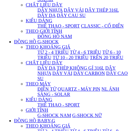
CHẤT LIỆU DÂY
DÂY NHỰA
DÂY VẢI
DÂY THÉP 316L
DÂY DA
DÂY CAU SU
KIỂU DÁNG
THỂ THAO - SPORT
CLASSIC - CỔ ĐIỂN
THEO GIỚI TÍNH
ĐỒNG HỒ NAM
ĐỒNG HỒ G-SHOCK
THEO KHOẢNG GIÁ
TỪ 2 - 4 TRIỆU
TỪ 4 - 6 TRIỆU
TỪ 6 - 10
TRIỆU
TỪ 10 - 20 TRIỆU
TRÊN 20 TRIỆU
CHẤT LIỆU DÂY
DÂY DA
THÉP KHÔNG GỈ 316L
DÂY
NHỰA
DÂY VẢI
DÂY CARBON
DÂY CAO
SU
THEO MÁY
ĐIỆN TỬ
QUARTZ - MÁY PIN
NL ÁNH
SÁNG - SOLAR
KIỂU DÁNG
THỂ THAO - SPORT
GIỚI TÍNH
G-SHOCK NAM
G-SHOCK NỮ
ĐỒNG HỒ BABY-G
THEO KHOẢNG GIÁ