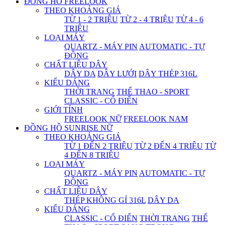
ĐỒNG HỒ FREELOOK
THEO KHOẢNG GIÁ
TỪ 1 - 2 TRIỆU
TỪ 2 - 4 TRIỆU
TỪ 4 - 6
TRIỆU
LOẠI MÁY
QUARTZ - MÁY PIN
AUTOMATIC - TỰ
ĐỘNG
CHẤT LIỆU DÂY
DÂY DA
DÂY LƯỚI
DÂY THÉP 316L
KIỂU DÁNG
THỜI TRANG
THỂ THAO - SPORT
CLASSIC - CỔ ĐIỂN
GIỚI TÍNH
FREELOOK NỮ
FREELOOK NAM
ĐỒNG HỒ SUNRISE NỮ
THEO KHOẢNG GIÁ
TỪ 1 ĐẾN 2 TRIỆU
TỪ 2 ĐẾN 4 TRIỆU
TỪ
4 ĐẾN 8 TRIỆU
LOẠI MÁY
QUARTZ - MÁY PIN
AUTOMATIC - TỰ
ĐỘNG
CHẤT LIỆU DÂY
THÉP KHÔNG GỈ 316L
DÂY DA
KIỂU DÁNG
CLASSIC - CỔ ĐIỂN
THỜI TRANG
THỂ