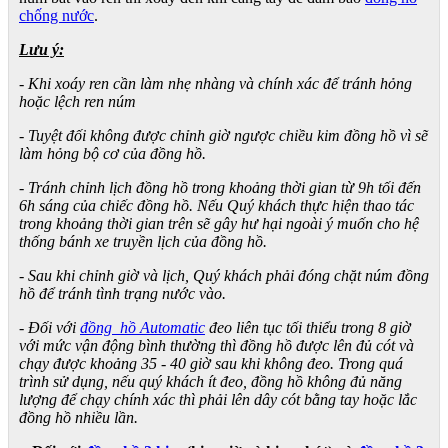
chống nước
.
Lưu ý:
- Khi xoáy ren cần làm nhẹ nhàng và chính xác để tránh hỏng
hoặc lệch ren núm
- Tuyệt đối không được chỉnh giờ ngược chiều kim đồng hồ vì sẽ
làm hỏng bộ cơ của đồng hồ.
- Tránh chỉnh lịch đồng hồ trong khoảng thời gian từ 9h tối đến
6h sáng của chiếc đồng hồ. Nếu Quý khách thực hiện thao tác
trong khoảng thời gian trên sẽ gây hư hại ngoài ý muốn cho hệ
thống bánh xe truyền lịch của đồng hồ.
- Sau khi chỉnh giờ và lịch, Quý khách phải đóng chặt núm đồng
hồ để tránh tình trạng nước vào.
- Đối với
đồng hồ Automatic
đeo liên tục tối thiểu trong 8 giờ
với mức vận động bình thường thì đồng hồ được lên đủ cót và
chạy được khoảng 35 - 40 giờ sau khi không đeo. Trong quá
trình sử dụng, nếu quý khách ít đeo, đồng hồ không đủ năng
lượng để chạy chính xác thì phải lên dây cót bằng tay hoặc lắc
đồng hồ nhiều lần.