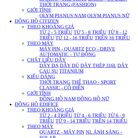
THỜI TRANG (FASHION)
GIỚI TÍNH
OLYM PIANUS NAM
OLYM PIANUS NỮ
ĐỒNG HỒ CITIZEN
THEO KHOẢNG GIÁ
TỪ 2 - 5 TRIỆU
TỪ 5 - 8 TRIỆU
TỪ 8 - 12
TRIỆU
TỪ 12 - 16 TRIỆU
TRÊN 16 TRIỆU
THEO MÁY
MÁY PIN - QUARTZ
ECO - DRIVE
AUTOMATIC - TỰ ĐỘNG
CHẤT LIỆU DÂY
DÂY DA
DÂY DÙ
DÂY THÉP 316L
DÂY
CAU SU
TITANIUM
KIỂU DÁNG
THỜI TRANG
THỂ THAO - SPORT
CLASSIC - CỔ ĐIỂN
GIỚI TÍNH
ĐỒNG HỒ NAM
ĐỒNG HỒ NỮ
ĐỒNG HỒ EDIFICE
THEO KHOẢNG GIÁ
TỪ 2 - 4 TRIỆU
TỪ 4 - 6 TRIỆU
TỪ 6 - 9
TRIỆU
TỪ 9 - 14 TRIỆU
TRÊN 14 TRIỆU
THEO MÁY
QUARTZ - MÁY PIN
NL ÁNH SÁNG -
SOLAR