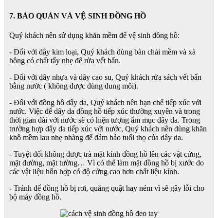
7. BẢO QUẢN VÀ VỆ SINH ĐỒNG HỒ
Quý khách nên sử dụng khăn mềm để vệ sinh đồng hồ:
- Đối với dây kim loại, Quý khách dùng bàn chải mềm và xà
bông có chất tẩy nhẹ để rửa vết bẩn.
- Đối với dây nhựa và dây cao su, Quý khách rửa sách vết bẩn
bằng nước ( không được dùng dung môi).
- Đối với đồng hồ dây da, Quý khách nên hạn chế tiếp xúc với
nước. Việc để dây da đồng hồ tiếp xúc thường xuyên và trong
thời gian dài với nước sẽ có hiện tượng ẩm mục dây da. Trong
trường hợp dây da tiếp xúc với nước, Quý khách nên dùng khăn
khô mềm lau nhẹ nhàng để đảm bảo tuổi thọ của dây da.
- Tuyệt đối không được trà mặt kính đồng hồ lên các vật cứng,
mặt đường, mặt tường… Vì có thể làm mặt đồng hồ bị xước do
các vật liệu hỗn hợp có độ cứng cao hơn chất liệu kính.
- Tránh để đồng hồ bị rơi, quăng quật hay ném vì sẽ gây lỗi cho
bộ máy đồng hồ.