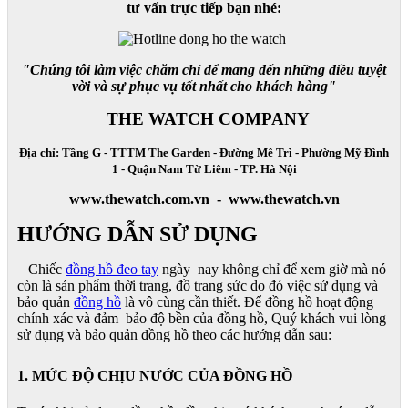
tư vấn trực tiếp bạn nhé:
"Chúng tôi làm việc chăm chỉ để mang đến những điều tuyệt
vời và sự phục vụ tốt nhất cho khách hàng"
THE WATCH COMPANY
Địa chỉ: Tầng G - TTTM The Garden - Đường Mễ Trì - Phường Mỹ Đình
1 - Quận Nam Từ Liêm - TP. Hà Nội
www.thewatch.com.vn - www.thewatch.vn
HƯỚNG DẪN SỬ DỤNG
Chiếc
đồng hồ đeo tay
ngày nay không chỉ để xem giờ mà nó
còn là sản phẩm thời trang, đồ trang sức do đó việc sử dụng và
bảo quản
đồng hồ
là vô cùng cần thiết. Để đồng hồ hoạt động
chính xác và đảm bảo độ bền của đồng hồ, Quý khách vui lòng
sử dụng và bảo quản đồng hồ theo các hướng dẫn sau:
1. MỨC ĐỘ CHỊU NƯỚC CỦA ĐỒNG HỒ