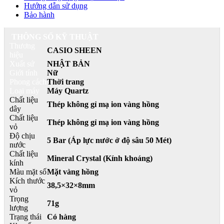
Hướng dẫn sử dụng
Bảo hành
THÔNG SỐ KỸ THUẬT
Thương
CASIO SHEEN
hiệu
Xuất sứ
NHẬT BẢN
Giới tính
Nữ
Phong cách
Thời trang
Loại máy
Máy Quartz
Chất liệu
Thép không gỉ mạ ion vàng hồng
dây
Chất liệu
Thép không gỉ
mạ ion vàng hồng
vỏ
Độ chịu
5 Bar (Áp lực nước ở độ sâu 50 Mét)
nước
Chất liệu
Mineral Crystal (Kính khoáng)
kính
Màu mặt số
Mặt vàng hồng
Kích thước
38,5×32×8mm
vỏ
Trọng
71g
lượng
Trạng thái
Có hàng