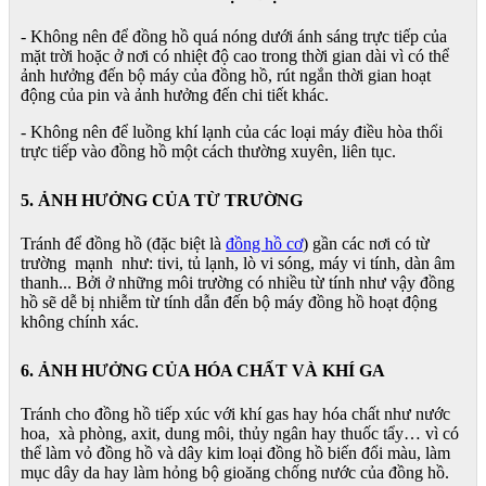
- Không nên để đồng hồ quá nóng dưới ánh sáng trực tiếp của
mặt trời hoặc ở nơi có nhiệt độ cao trong thời gian dài vì có thể
ảnh hưởng đến bộ máy của đồng hồ, rút ngắn thời gian hoạt
động của pin và ảnh hưởng đến chi tiết khác.
- Không nên để luồng khí lạnh của các loại máy điều hòa thổi
trực tiếp vào đồng hồ một cách thường xuyên, liên tục.
5. ẢNH HƯỞNG CỦA TỪ TRƯỜNG
Tránh để đồng hồ (đặc biệt là
đồng hồ cơ
) gần các nơi có từ
trường mạnh như: tivi, tủ lạnh, lò vi sóng, máy vi tính, dàn âm
thanh... Bởi ở những môi trường có nhiều từ tính như vậy đồng
hồ sẽ dễ bị nhiễm từ tính dẫn đến bộ máy đồng hồ hoạt động
không chính xác.
6. ẢNH HƯỞNG CỦA HÓA CHẤT VÀ KHÍ GA
Tránh cho đồng hồ tiếp xúc với khí gas hay hóa chất như nước
hoa, xà phòng, axit, dung môi, thủy ngân hay thuốc tẩy… vì có
thể làm vỏ đồng hồ và dây kim loại đồng hồ biến đổi màu, làm
mục dây da hay làm hỏng bộ gioăng chống nước của đồng hồ.