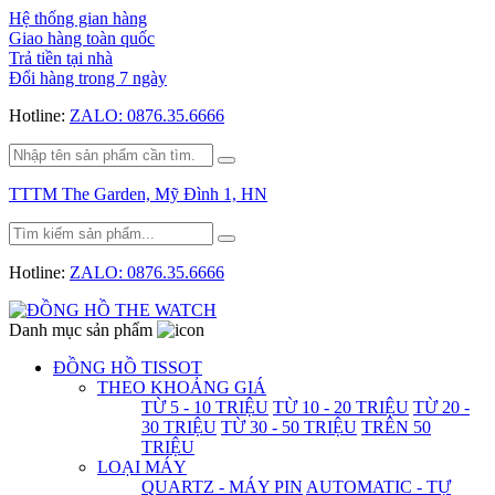
Hệ thống gian hàng
Giao hàng toàn quốc
Trả tiền tại nhà
Đổi hàng trong 7 ngày
Hotline:
ZALO: 0876.35.6666
TTTM The Garden, Mỹ Đình 1, HN
Hotline:
ZALO: 0876.35.6666
Danh mục sản phẩm
ĐỒNG HỒ TISSOT
THEO KHOẢNG GIÁ
TỪ 5 - 10 TRIỆU
TỪ 10 - 20 TRIỆU
TỪ 20 -
30 TRIỆU
TỪ 30 - 50 TRIỆU
TRÊN 50
TRIỆU
LOẠI MÁY
QUARTZ - MÁY PIN
AUTOMATIC - TỰ