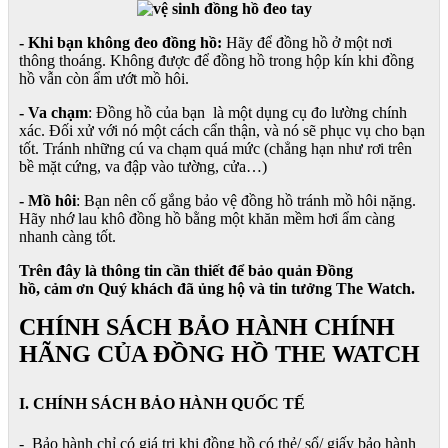
- Khi bạn không đeo đồng hồ:
Hãy để đồng hồ ở một nơi
thông thoáng. Không được để đồng hồ trong hộp kín khi đồng
hồ vẫn còn ẩm ướt mồ hôi.
- Va chạm
: Đồng hồ của bạn là một dụng cụ đo lường chính
xác. Đối xử với nó một cách cẩn thận, và nó sẽ phục vụ cho bạn
tốt. Tránh những cú va chạm quá mức (chẳng hạn như rơi trên
bề mặt cứng, va đập vào tường, cửa…)
- Mồ hôi
: Bạn nên cố gắng bảo vệ đồng hồ tránh mồ hôi nặng.
Hãy nhớ lau khô đồng hồ bằng một khăn mềm hơi ẩm càng
nhanh càng tốt.
Trên đây là thông tin cần thiết để bảo quản Đồng
hồ, cảm ơn Quý khách đã ủng hộ và tin tưởng The Watch.
CHÍNH SÁCH BẢO HÀNH CHÍNH
HÃNG CỦA ĐỒNG HỒ THE WATCH
I. CHÍNH SÁCH BẢO HÀNH QUỐC TẾ
- Bảo hành chỉ có giá trị khi đồng hồ có thẻ/ sổ/ giấy bảo hành