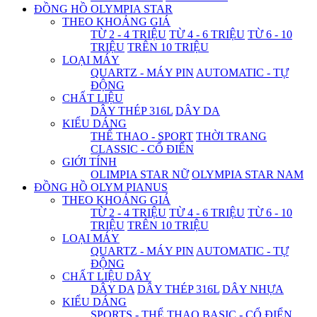
ĐỒNG HỒ OLYMPIA STAR
THEO KHOẢNG GIÁ
TỪ 2 - 4 TRIỆU
TỪ 4 - 6 TRIỆU
TỪ 6 - 10
TRIỆU
TRÊN 10 TRIỆU
LOẠI MÁY
QUARTZ - MÁY PIN
AUTOMATIC - TỰ
ĐỘNG
CHẤT LIỆU
DÂY THÉP 316L
DÂY DA
KIỂU DÁNG
THỂ THAO - SPORT
THỜI TRANG
CLASSIC - CỔ ĐIỂN
GIỚI TÍNH
OLIMPIA STAR NỮ
OLYMPIA STAR NAM
ĐỒNG HỒ OLYM PIANUS
THEO KHOẢNG GIÁ
TỪ 2 - 4 TRIỆU
TỪ 4 - 6 TRIỆU
TỪ 6 - 10
TRIỆU
TRÊN 10 TRIỆU
LOẠI MÁY
QUARTZ - MÁY PIN
AUTOMATIC - TỰ
ĐỘNG
CHẤT LIỆU DÂY
DÂY DA
DÂY THÉP 316L
DÂY NHỰA
KIỂU DÁNG
SPORTS - THỂ THAO
BASIC - CỔ ĐIỂN