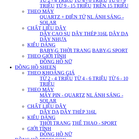
TỪ 2 - 4 TRIỆU
TỪ 4 - 6 TRIỆU
TỪ 6 - 9
TRIỆU
TỪ 9 - 15 TRIỆU
TRÊN 15 TRIỆU
THEO MÁY
QUARTZ + ĐIỆN TỬ
NL ÁNH SÁNG -
SOLAR
CHẤT LIỆU DÂY
DÂY CAO SU
DÂY THÉP 316L
DÂY DA
DÂY NHỰA
KIỂU DÁNG
BABY-G THỜI TRANG
BABY-G SPORT
THEO GIỚI TÍNH
ĐỒNG HỒ NỮ
ĐỒNG HỒ SHEEN
THEO KHOẢNG GIÁ
TỪ 2 - 4 TRIỆU
TỪ 4 - 6 TRIỆU
TỪ 6 - 10
TRIỆU
THEO MÁY
MÁY PIN - QUARTZ
NL ÁNH SÁNG -
SOLAR
CHẤT LIỆU DÂY
DÂY DA
DÂY THÉP 316L
KIỂU DÁNG
THỜI TRANG
THỂ THAO - SPORT
GIỚI TÍNH
ĐỒNG HỒ NỮ