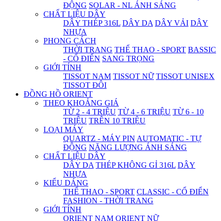
ĐỘNG
SOLAR - NL ÁNH SÁNG
CHẤT LIỆU DÂY
DÂY THÉP 316L
DÂY DA
DÂY VẢI
DÂY
NHỰA
PHONG CÁCH
THỜI TRANG
THỂ THAO - SPORT
BASSIC
- CỔ ĐIỂN
SANG TRỌNG
GIỚI TÍNH
TISSOT NAM
TISSOT NỮ
TISSOT UNISEX
TISSOT ĐÔI
ĐỒNG HỒ ORIENT
THEO KHOẢNG GIÁ
TỪ 2 - 4 TRIỆU
TỪ 4 - 6 TRIỆU
TỪ 6 - 10
TRIỆU
TRÊN 10 TRIỆU
LOẠI MÁY
QUARTZ - MÁY PIN
AUTOMATIC - TỰ
ĐỘNG
NĂNG LƯỢNG ÁNH SÁNG
CHẤT LIỆU DÂY
DÂY DA
THÉP KHÔNG GỈ 316L
DÂY
NHỰA
KIỂU DÁNG
THỂ THAO - SPORT
CLASSIC - CỔ ĐIỂN
FASHION - THỜI TRANG
GIỚI TÍNH
ORIENT NAM
ORIENT NỮ