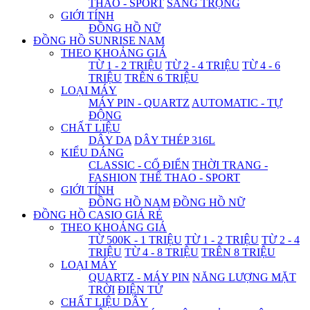
THAO - SPORT
SANG TRỌNG
GIỚI TÍNH
ĐỒNG HỒ NỮ
ĐỒNG HỒ SUNRISE NAM
THEO KHOẢNG GIÁ
TỪ 1 - 2 TRIỆU
TỪ 2 - 4 TRIỆU
TỪ 4 - 6
TRIỆU
TRÊN 6 TRIỆU
LOẠI MÁY
MÁY PIN - QUARTZ
AUTOMATIC - TỰ
ĐỘNG
CHẤT LIỆU
DÂY DA
DÂY THÉP 316L
KIỂU DÁNG
CLASSIC - CỔ ĐIỂN
THỜI TRANG -
FASHION
THỂ THAO - SPORT
GIỚI TÍNH
ĐỒNG HỒ NAM
ĐỒNG HỒ NỮ
ĐỒNG HỒ CASIO GIÁ RẺ
THEO KHOẢNG GIÁ
TỪ 500K - 1 TRIỆU
TỪ 1 - 2 TRIỆU
TỪ 2 - 4
TRIỆU
TỪ 4 - 8 TRIỆU
TRÊN 8 TRIỆU
LOẠI MÁY
QUARTZ - MÁY PIN
NĂNG LƯỢNG MẶT
TRỜI
ĐIỆN TỬ
CHẤT LIỆU DÂY