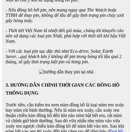
- Nếu đồng hồ hết pin, nên mang ngay qua The Watch hoặc
TTBH để thay pin, không để lâu dễ gây tình trạng pin chảy axit
gây hỏng máy.
- Thời tiết Việt Nam là nhiệt đới gió mùa, chúng tôi khuyến cáo
nên sử dụng các loại pin Nhật, phù hợp với thời tiết khí hậu Việt
Nam.
- Với các loại pin sạc đặc thù như Eco-drive, Solar, Earth
Saver…quý khách lưu ý không để pin trong bóng tối lâu quá 2
tháng, sẽ gây tình trạng kiệt pin và hỏng pin.
3. HƯỚNG DẪN CHỈNH THỜI GIAN CÁC ĐỒNG HỒ
THÔNG DỤNG
Trước tiên, cần kiểm tra xem núm đồng hồ là loại núm ren xoáy
hay núm rút bình thường. Nếu là núm ren xoáy, cần xoáy ren
thuận chiều kim đồng hồ đến khi nào núm bật hết ren, rút núm
và chỉnh giờ bình thường. Sau đó vừa nhấn nhẹ núm vào vừa
xoáy ren ngược chiều kim đồng hồ để núm bắt vào ren. Sau khi
núm bắt vào ren thì xoáy đến khi căng tay để đảm bảo
đồng hồ