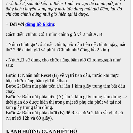
1 và thứ 2, sau đó kéo ra thêm 1 nấc và vặn để chỉnh giờ, khi
thấy lịch chuyển sang ngày mới tức đang múi giờ đêm, lúc đó
chỉ cần chỉnh đúng múi giờ hiện tại là được.
+ Đối với
đồng hồ 6 kim
:
Cách điều chỉnh: Có 1 núm chỉnh giờ và 2 nút A, B:
- Núm chỉnh giờ có 2 nấc chỉnh, nấc đầu tiên để chỉnh ngày, nấc
thứ 2 để chỉnh giờ và phút (Chỉnh như đồng hồ 2 kim)
- Nút A,B sử dụng cho chức năng bấm giờ Chronograph như
sau:
Bước 1: Nhấn nút Reset (B) về vị trí ban đầu, trước khi thực
hiện chức năng bấm giờ thể thao.
Bước 2: Bấm nút phía trên (A) lần 1 kim giây trung tâm bắt đầu
chạy.
Bước 3: Bấm nút phía trên (A) lần 2 kim giây trung tâm dừng –>
thời gian đo được hiển thị trong mặt số phụ chỉ phút và tại nơi
kim giây trung tâm dừng.
Bước 4: Bấm nút phía dưới (B) để Reset đưa 2 kim về vị trí cũ
(vị trí số 12h và 60 giây).
4. ẢNH HƯỞNG CỦA NHIỆT ĐỘ