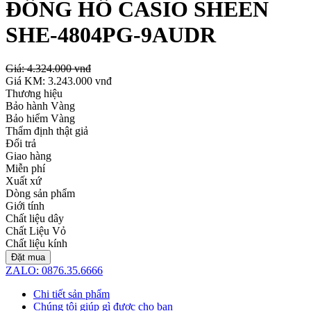
ĐỒNG HỒ CASIO SHEEN
SHE-4804PG-9AUDR
Giá:
4.324.000 vnđ
Giá KM:
3.243.000 vnđ
Thương hiệu
Bảo hành Vàng
Bảo hiểm Vàng
Thẩm định thật giả
Đổi trả
Giao hàng
Miễn phí
Xuất xứ
Dòng sản phẩm
Giới tính
Chất liệu dây
Chất Liệu Vỏ
Chất liệu kính
Đặt mua
ZALO: 0876.35.6666
Chi tiết sản phẩm
Chúng tôi giúp gì được cho bạn