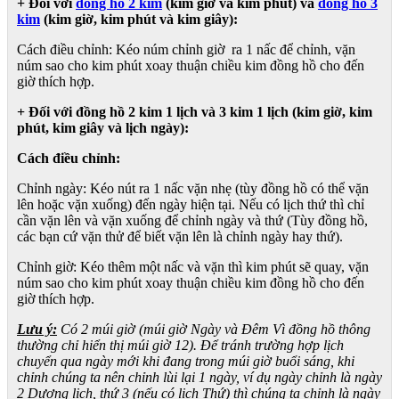
+ Đối với
đồng hồ 2 kim
(kim giờ và kim phút) và
đồng hồ 3
kim
(kim giờ, kim phút và kim giây):
Cách điều chỉnh: Kéo núm chỉnh giờ ra 1 nấc để chỉnh, vặn
núm sao cho kim phút xoay thuận chiều kim đồng hồ cho đến
giờ thích hợp.
+ Đối với đồng hồ 2 kim 1 lịch và 3 kim 1 lịch (kim giờ, kim
phút, kim giây và lịch ngày):
Cách điều chỉnh:
Chỉnh ngày: Kéo nút ra 1 nấc vặn nhẹ (tùy đồng hồ có thể vặn
lên hoặc vặn xuống) đến ngày hiện tại. Nếu có lịch thứ thì chỉ
cần vặn lên và vặn xuống để chỉnh ngày và thứ (Tùy đồng hồ,
các bạn cứ vặn thử để biết vặn lên là chỉnh ngày hay thứ).
Chỉnh giờ: Kéo thêm một nấc và vặn thì kim phút sẽ quay, vặn
núm sao cho kim phút xoay thuận chiều kim đồng hồ cho đến
giờ thích hợp.
Lưu ý:
Có 2 múi giờ (múi giờ Ngày và Đêm Vì đồng hồ thông
thường chỉ hiển thị múi giờ 12). Để tránh trường hợp lịch
chuyển qua ngày mới khi đang trong múi giờ buổi sáng, khi
chỉnh chúng ta nên chỉnh lùi lại 1 ngày, ví dụ ngày chỉnh là ngày
2 Dương lịch, thứ 3 (nếu có lịch Thứ) thì chúng ta chỉnh là ngày