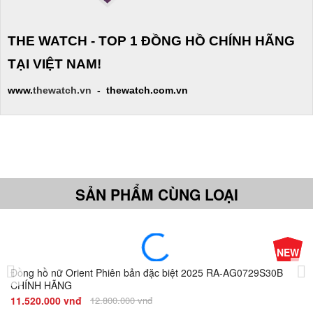
THE WATCH - TOP 1 ĐỒNG HỒ CHÍNH HÃNG
TẠI VIỆT NAM!
www.
thewatch.vn
- thewatch.com.vn
SẢN PHẨM CÙNG LOẠI
-10%
NEW
Đ
Giá
Đồng hồ nữ Orient Phiên bản đặc biệt 2025 RA-AG0729S30B
CHÍNH HÃNG
2.
11.520.000 vnđ
12.800.000 vnđ