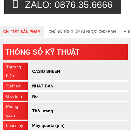
ZALO: 0876.35.6666
CHI TIẾT SẢN PHẨM
CHÚNG TÔI GIÚP GÌ ĐƯỢC CHO BẠN
HƯ
THÔNG SỐ KỸ THUẬT
Thương
CASIO SHEEN
hiệu
Xuất sứ
NHẬT BẢN
Giới tính
Nữ
Phong
Thời trang
cách
Loại máy
Máy quartz (pin)