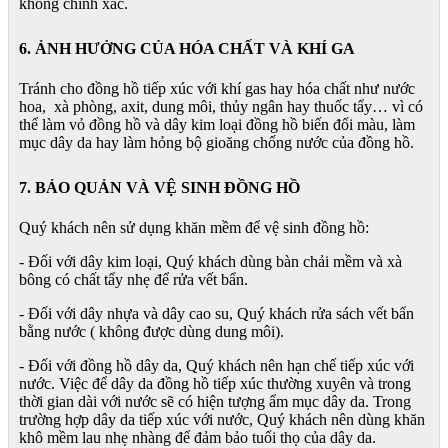
không chính xác.
6. ẢNH HƯỞNG CỦA HÓA CHẤT VÀ KHÍ GA
Tránh cho đồng hồ tiếp xúc với khí gas hay hóa chất như nước
hoa, xà phòng, axit, dung môi, thủy ngân hay thuốc tẩy… vì có
thể làm vỏ đồng hồ và dây kim loại đồng hồ biến đổi màu, làm
mục dây da hay làm hỏng bộ gioăng chống nước của đồng hồ.
7. BẢO QUẢN VÀ VỆ SINH ĐỒNG HỒ
Quý khách nên sử dụng khăn mềm để vệ sinh đồng hồ:
- Đối với dây kim loại, Quý khách dùng bàn chải mềm và xà
bông có chất tẩy nhẹ để rửa vết bẩn.
- Đối với dây nhựa và dây cao su, Quý khách rửa sách vết bẩn
bằng nước ( không được dùng dung môi).
- Đối với đồng hồ dây da, Quý khách nên hạn chế tiếp xúc với
nước. Việc để dây da đồng hồ tiếp xúc thường xuyên và trong
thời gian dài với nước sẽ có hiện tượng ẩm mục dây da. Trong
trường hợp dây da tiếp xúc với nước, Quý khách nên dùng khăn
khô mềm lau nhẹ nhàng để đảm bảo tuổi thọ của dây da.