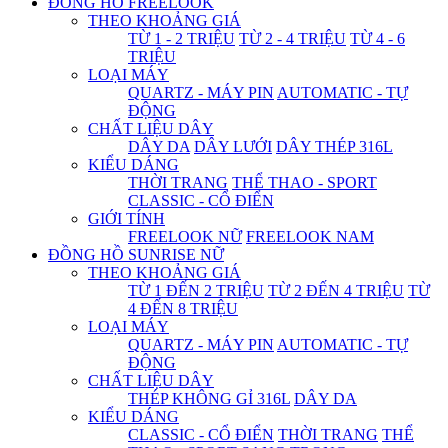
ĐỒNG HỒ FREELOOK
THEO KHOẢNG GIÁ
TỪ 1 - 2 TRIỆU
TỪ 2 - 4 TRIỆU
TỪ 4 - 6
TRIỆU
LOẠI MÁY
QUARTZ - MÁY PIN
AUTOMATIC - TỰ
ĐỘNG
CHẤT LIỆU DÂY
DÂY DA
DÂY LƯỚI
DÂY THÉP 316L
KIỂU DÁNG
THỜI TRANG
THỂ THAO - SPORT
CLASSIC - CỔ ĐIỂN
GIỚI TÍNH
FREELOOK NỮ
FREELOOK NAM
ĐỒNG HỒ SUNRISE NỮ
THEO KHOẢNG GIÁ
TỪ 1 ĐẾN 2 TRIỆU
TỪ 2 ĐẾN 4 TRIỆU
TỪ
4 ĐẾN 8 TRIỆU
LOẠI MÁY
QUARTZ - MÁY PIN
AUTOMATIC - TỰ
ĐỘNG
CHẤT LIỆU DÂY
THÉP KHÔNG GỈ 316L
DÂY DA
KIỂU DÁNG
CLASSIC - CỔ ĐIỂN
THỜI TRANG
THỂ