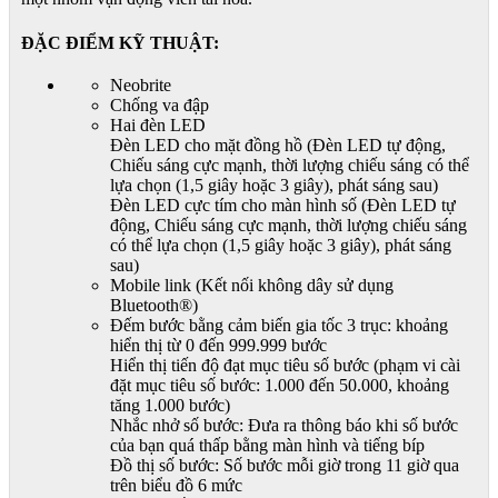
ĐẶC ĐIỂM KỸ THUẬT:
Neobrite
Chống va đập
Hai đèn LED
Đèn LED cho mặt đồng hồ (Đèn LED tự động,
Chiếu sáng cực mạnh, thời lượng chiếu sáng có thể
lựa chọn (1,5 giây hoặc 3 giây), phát sáng sau)
Đèn LED cực tím cho màn hình số (Đèn LED tự
động, Chiếu sáng cực mạnh, thời lượng chiếu sáng
có thể lựa chọn (1,5 giây hoặc 3 giây), phát sáng
sau)
Mobile link (Kết nối không dây sử dụng
Bluetooth®)
Đếm bước bằng cảm biến gia tốc 3 trục: khoảng
hiển thị từ 0 đến 999.999 bước
Hiển thị tiến độ đạt mục tiêu số bước (phạm vi cài
đặt mục tiêu số bước: 1.000 đến 50.000, khoảng
tăng 1.000 bước)
Nhắc nhở số bước: Đưa ra thông báo khi số bước
của bạn quá thấp bằng màn hình và tiếng bíp
Đồ thị số bước: Số bước mỗi giờ trong 11 giờ qua
trên biểu đồ 6 mức