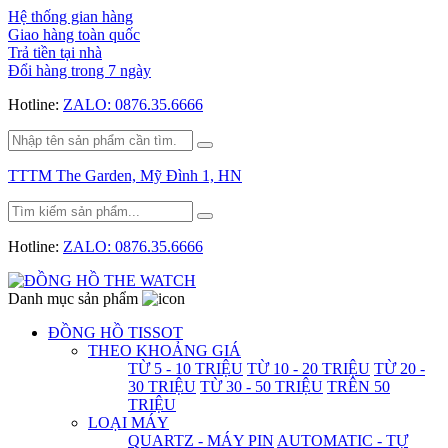
Hệ thống gian hàng
Giao hàng toàn quốc
Trả tiền tại nhà
Đổi hàng trong 7 ngày
Hotline:
ZALO: 0876.35.6666
TTTM The Garden, Mỹ Đình 1, HN
Hotline:
ZALO: 0876.35.6666
Danh mục sản phẩm
ĐỒNG HỒ TISSOT
THEO KHOẢNG GIÁ
TỪ 5 - 10 TRIỆU
TỪ 10 - 20 TRIỆU
TỪ 20 -
30 TRIỆU
TỪ 30 - 50 TRIỆU
TRÊN 50
TRIỆU
LOẠI MÁY
QUARTZ - MÁY PIN
AUTOMATIC - TỰ