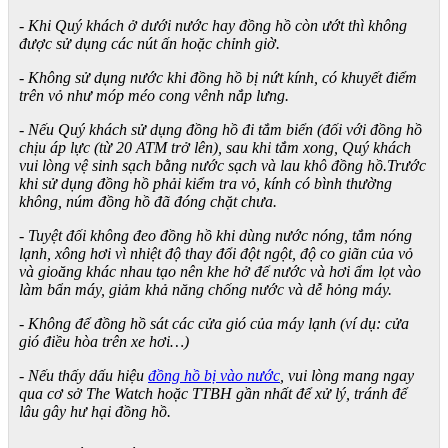
- Khi Quý khách ở dưới nước hay đồng hồ còn ướt thì không
được sử dụng các nút ấn hoặc chỉnh giờ.
- Không sử dụng nước khi đồng hồ bị nứt kính, có khuyết điểm
trên vỏ như móp méo cong vênh nắp lưng.
- Nếu Quý khách sử dụng đồng hồ đi tắm biển (đối với đồng hồ
chịu áp lực (từ 20 ATM trở lên), sau khi tắm xong, Quý khách
vui lòng vệ sinh sạch bằng nước sạch và lau khô đồng hồ.Trước
khi sử dụng đồng hồ phải kiểm tra vỏ, kính có bình thường
không, núm đồng hồ đã đóng chặt chưa.
- Tuyệt đối không đeo đồng hồ khi dùng nước nóng, tắm nóng
lạnh, xông hơi vì nhiệt độ thay đổi đột ngột, độ co giãn của vỏ
và gioăng khác nhau tạo nên khe hở để nước và hơi ẩm lọt vào
làm bẩn máy, giảm khả năng chống nước và dễ hỏng máy.
- Không để đồng hồ sát các cửa gió của máy lạnh (ví dụ: cửa
gió điều hòa trên xe hơi…)
- Nếu thấy dấu hiệu
đồng hồ bị vào nước
, vui lòng mang ngay
qua cơ sở The Watch hoặc TTBH gần nhất để xử lý, tránh để
lâu gây hư hại đồng hồ.