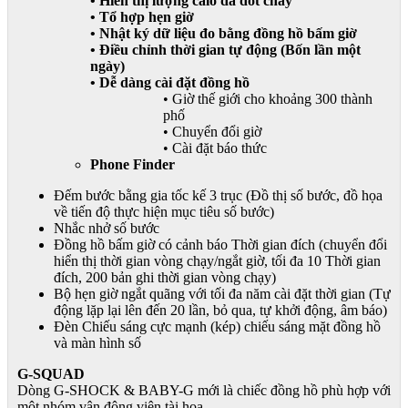
• Hiển thị lượng calo đã đốt cháy
• Tổ hợp hẹn giờ
• Nhật ký dữ liệu đo bằng đồng hồ bấm giờ
• Điều chỉnh thời gian tự động (Bốn lần một
ngày)
• Dễ dàng cài đặt đồng hồ
• Giờ thế giới cho khoảng 300 thành
phố
• Chuyển đổi giờ
• Cài đặt báo thức
Phone Finder
Đếm bước bằng gia tốc kế 3 trục (Đồ thị số bước, đồ họa
về tiến độ thực hiện mục tiêu số bước)
Nhắc nhở số bước
Đồng hồ bấm giờ có cảnh báo Thời gian đích (chuyển đổi
hiển thị thời gian vòng chạy/ngắt giờ, tối đa 10 Thời gian
đích, 200 bản ghi thời gian vòng chạy)
Bộ hẹn giờ ngắt quãng với tối đa năm cài đặt thời gian (Tự
động lặp lại lên đến 20 lần, bỏ qua, tự khởi động, âm báo)
Đèn Chiếu sáng cực mạnh (kép) chiếu sáng mặt đồng hồ
và màn hình số
G-SQUAD
Dòng G-SHOCK & BABY-G mới là chiếc đồng hồ phù hợp với
một nhóm vận động viên tài hoa.