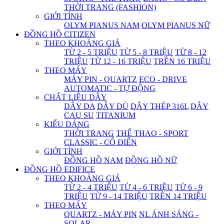
THỜI TRANG (FASHION)
GIỚI TÍNH
OLYM PIANUS NAM
OLYM PIANUS NỮ
ĐỒNG HỒ CITIZEN
THEO KHOẢNG GIÁ
TỪ 2 - 5 TRIỆU
TỪ 5 - 8 TRIỆU
TỪ 8 - 12
TRIỆU
TỪ 12 - 16 TRIỆU
TRÊN 16 TRIỆU
THEO MÁY
MÁY PIN - QUARTZ
ECO - DRIVE
AUTOMATIC - TỰ ĐỘNG
CHẤT LIỆU DÂY
DÂY DA
DÂY DÙ
DÂY THÉP 316L
DÂY
CAU SU
TITANIUM
KIỂU DÁNG
THỜI TRANG
THỂ THAO - SPORT
CLASSIC - CỔ ĐIỂN
GIỚI TÍNH
ĐỒNG HỒ NAM
ĐỒNG HỒ NỮ
ĐỒNG HỒ EDIFICE
THEO KHOẢNG GIÁ
TỪ 2 - 4 TRIỆU
TỪ 4 - 6 TRIỆU
TỪ 6 - 9
TRIỆU
TỪ 9 - 14 TRIỆU
TRÊN 14 TRIỆU
THEO MÁY
QUARTZ - MÁY PIN
NL ÁNH SÁNG -
SOLAR