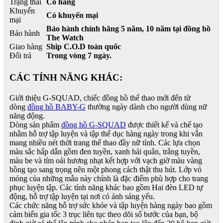
Trạng thái
Có hàng
Khuyến
Có khuyến mại
mại
Bảo hành chính hãng 5 năm, 10 năm tại đồng hồ
Bảo hành
The Watch
Giao hàng
Ship C.O.D toàn quốc
Đổi trả
Trong vòng 7 ngày.
CÁC TÍNH NĂNG KHÁC:
Giới thiệu G-SQUAD, chiếc đồng hồ thể thao mới đến từ
dòng
đồng hồ BABY-G
thường ngày dành cho người dùng nữ
năng động.
Dòng sản phẩm
đồng hồ G-SQUAD
được thiết kế và chế tạo
nhằm hỗ trợ tập luyện và tập thể dục hàng ngày trong khi vẫn
mang nhiều nét thời trang thể thao đầy nữ tính. Các lựa chọn
màu sắc hấp dẫn gồm đen tuyền, xanh hải quân, trắng tuyền,
màu be và tím oải hương nhạt kết hợp với vạch giờ màu vàng
hồng tạo sang trọng nên một phong cách thật thu hút. Lớp vỏ
mỏng của những mẫu này chính là đặc điểm phù hợp cho trang
phục luyện tập. Các tính năng khác bao gồm Hai đèn LED tự
động, hỗ trợ tập luyện tại nơi có ánh sáng yếu.
Các chức năng hỗ trợ sức khỏe và tập luyện hàng ngày bao gồm
cảm biến gia tốc 3 trục liên tục theo dõi số bước của bạn, bộ