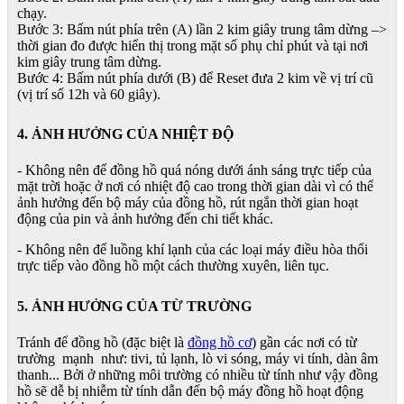
chạy.
Bước 3: Bấm nút phía trên (A) lần 2 kim giây trung tâm dừng –>
thời gian đo được hiển thị trong mặt số phụ chỉ phút và tại nơi
kim giây trung tâm dừng.
Bước 4: Bấm nút phía dưới (B) để Reset đưa 2 kim về vị trí cũ
(vị trí số 12h và 60 giây).
4. ẢNH HƯỞNG CỦA NHIỆT ĐỘ
- Không nên để đồng hồ quá nóng dưới ánh sáng trực tiếp của
mặt trời hoặc ở nơi có nhiệt độ cao trong thời gian dài vì có thể
ảnh hưởng đến bộ máy của đồng hồ, rút ngắn thời gian hoạt
động của pin và ảnh hưởng đến chi tiết khác.
- Không nên để luồng khí lạnh của các loại máy điều hòa thổi
trực tiếp vào đồng hồ một cách thường xuyên, liên tục.
5. ẢNH HƯỞNG CỦA TỪ TRƯỜNG
Tránh để đồng hồ (đặc biệt là
đồng hồ cơ
) gần các nơi có từ
trường mạnh như: tivi, tủ lạnh, lò vi sóng, máy vi tính, dàn âm
thanh... Bởi ở những môi trường có nhiều từ tính như vậy đồng
hồ sẽ dễ bị nhiễm từ tính dẫn đến bộ máy đồng hồ hoạt động