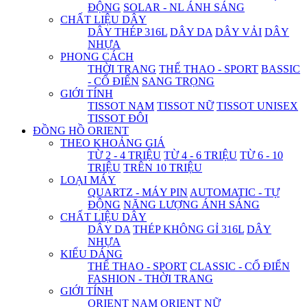
ĐỘNG
SOLAR - NL ÁNH SÁNG
CHẤT LIỆU DÂY
DÂY THÉP 316L
DÂY DA
DÂY VẢI
DÂY
NHỰA
PHONG CÁCH
THỜI TRANG
THỂ THAO - SPORT
BASSIC
- CỔ ĐIỂN
SANG TRỌNG
GIỚI TÍNH
TISSOT NAM
TISSOT NỮ
TISSOT UNISEX
TISSOT ĐÔI
ĐỒNG HỒ ORIENT
THEO KHOẢNG GIÁ
TỪ 2 - 4 TRIỆU
TỪ 4 - 6 TRIỆU
TỪ 6 - 10
TRIỆU
TRÊN 10 TRIỆU
LOẠI MÁY
QUARTZ - MÁY PIN
AUTOMATIC - TỰ
ĐỘNG
NĂNG LƯỢNG ÁNH SÁNG
CHẤT LIỆU DÂY
DÂY DA
THÉP KHÔNG GỈ 316L
DÂY
NHỰA
KIỂU DÁNG
THỂ THAO - SPORT
CLASSIC - CỔ ĐIỂN
FASHION - THỜI TRANG
GIỚI TÍNH
ORIENT NAM
ORIENT NỮ