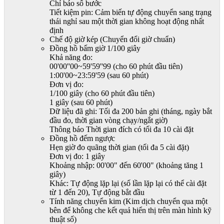
Chỉ báo số bước
Tiết kiệm pin: Cảm biến tự động chuyển sang trạng
thái nghỉ sau một thời gian không hoạt động nhất
định
Chế độ giờ kép (Chuyển đổi giờ chuẩn)
Đồng hồ bấm giờ 1/100 giây
Khả năng đo:
00'00''00~59'59''99 (cho 60 phút đầu tiên)
1:00'00~23:59'59 (sau 60 phút)
Đơn vị đo:
1/100 giây (cho 60 phút đầu tiên)
1 giây (sau 60 phút)
Dữ liệu đã ghi: Tối đa 200 bản ghi (tháng, ngày bắt
đầu đo, thời gian vòng chạy/ngắt giờ)
Thông báo Thời gian đích có tối đa 10 cài đặt
Đồng hồ đếm ngược
Hẹn giờ đo quãng thời gian (tối đa 5 cài đặt)
Đơn vị đo: 1 giây
Khoảng nhập: 00'00" đến 60'00" (khoảng tăng 1
giây)
Khác: Tự động lặp lại (số lần lặp lại có thể cài đặt
từ 1 đến 20), Tự động bắt đầu
Tính năng chuyển kim (Kim dịch chuyển qua một
bên để không che kết quả hiển thị trên màn hình kỹ
thuật số)