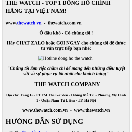
THE WATCH - TOP 1 ĐỒNG HỒ CHÍNH
HÃNG TẠI VIỆT NAM!
www.
thewatch.vn
- thewatch.com.vn
Ở đâu khó - Có chúng tôi !
Hãy CHAT ZALO hoặc GỌI NGAY cho chúng tôi để được
tư vấn trực tiếp bạn nhé:
"Chúng tôi làm việc chăm chỉ để mang đến những điều tuyệt
vời và sự phục vụ tốt nhất cho khách hàng"
THE WATCH COMPANY
Địa chỉ: Tầng G - TTTM The Garden - Đường Mễ Trì - Phường Mỹ Đình
1 - Quận Nam Từ Liêm - TP. Hà Nội
www.thewatch.com.vn - www.thewatch.vn
HƯỚNG DẪN SỬ DỤNG