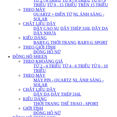
TỪ 2 - 4 TRIỆU
TỪ 4 - 6 TRIỆU
TỪ 6 - 9
TRIỆU
TỪ 9 - 15 TRIỆU
TRÊN 15 TRIỆU
THEO MÁY
QUARTZ + ĐIỆN TỬ
NL ÁNH SÁNG -
SOLAR
CHẤT LIỆU DÂY
DÂY CAO SU
DÂY THÉP 316L
DÂY DA
DÂY NHỰA
KIỂU DÁNG
BABY-G THỜI TRANG
BABY-G SPORT
THEO GIỚI TÍNH
ĐỒNG HỒ NỮ
ĐỒNG HỒ SHEEN
THEO KHOẢNG GIÁ
TỪ 2 - 4 TRIỆU
TỪ 4 - 6 TRIỆU
TỪ 6 - 10
TRIỆU
THEO MÁY
MÁY PIN - QUARTZ
NL ÁNH SÁNG -
SOLAR
CHẤT LIỆU DÂY
DÂY DA
DÂY THÉP 316L
KIỂU DÁNG
THỜI TRANG
THỂ THAO - SPORT
GIỚI TÍNH
ĐỒNG HỒ NỮ