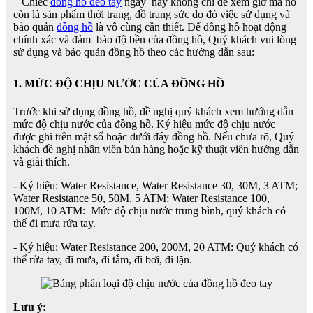
Chiếc
đồng hồ đeo tay
ngày nay không chỉ để xem giờ mà nó
còn là sản phẩm thời trang, đồ trang sức do đó việc sử dụng và
bảo quản
đồng hồ
là vô cùng cần thiết. Để đồng hồ hoạt động
chính xác và đảm bảo độ bền của đồng hồ, Quý khách vui lòng
sử dụng và bảo quản đồng hồ theo các hướng dẫn sau:
1. MỨC ĐỘ CHỊU NƯỚC CỦA ĐỒNG HỒ
Trước khi sử dụng đồng hồ, đề nghị quý khách xem hướng dẫn
mức độ chịu nước của đồng hồ. Ký hiệu mức độ chịu nước
được ghi trên mặt số hoặc dưới đáy đồng hồ. Nếu chưa rõ, Quý
khách đề nghị nhân viên bán hàng hoặc kỹ thuật viên hướng dẫn
và giải thích.
- Ký hiệu: Water Resistance, Water Resistance 30, 30M, 3 ATM;
Water Resistance 50, 50M, 5 ATM; Water Resistance 100,
100M, 10 ATM: Mức độ chịu nước trung bình, quý khách có
thể đi mưa rửa tay.
- Ký hiệu: Water Resistance 200, 200M, 20 ATM: Quý khách có
thể rửa tay, đi mưa, đi tắm, đi bơi, đi lặn.
Lưu ý: