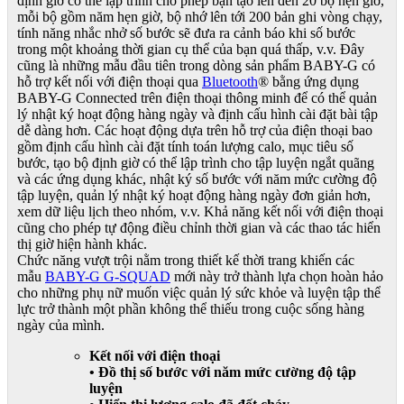
định giờ có thể lập trình cho phép bạn tạo lên đến 20 bộ hẹn giờ,
mỗi bộ gồm năm hẹn giờ, bộ nhớ lên tới 200 bản ghi vòng chạy,
tính năng nhắc nhở số bước sẽ đưa ra cảnh báo khi số bước
trong một khoảng thời gian cụ thể của bạn quá thấp, v.v. Đây
cũng là những mẫu đầu tiên trong dòng sản phẩm BABY-G có
hỗ trợ kết nối với điện thoại qua
Bluetooth
® bằng ứng dụng
BABY-G Connected trên điện thoại thông minh để có thể quản
lý nhật ký hoạt động hàng ngày và định cấu hình cài đặt bài tập
dễ dàng hơn. Các hoạt động dựa trên hỗ trợ của điện thoại bao
gồm định cấu hình cài đặt tính toán lượng calo, mục tiêu số
bước, tạo bộ định giờ có thể lập trình cho tập luyện ngắt quãng
và các ứng dụng khác, nhật ký số bước với năm mức cường độ
tập luyện, quản lý nhật ký hoạt động hàng ngày đơn giản hơn,
xem dữ liệu lịch theo nhóm, v.v. Khả năng kết nối với điện thoại
cũng cho phép tự động điều chỉnh thời gian và các thao tác hiển
thị giờ hiện hành khác.
Chức năng vượt trội nằm trong thiết kế thời trang khiến các
mẫu
BABY-G G-SQUAD
mới này trở thành lựa chọn hoàn hảo
cho những phụ nữ muốn việc quản lý sức khỏe và luyện tập thể
lực trở thành một phần không thể thiếu trong cuộc sống hàng
ngày của mình.
Kết nối với điện thoại
• Đồ thị số bước với năm mức cường độ tập
luyện