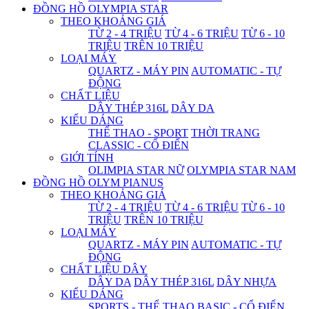
ĐỒNG HỒ OLYMPIA STAR
THEO KHOẢNG GIÁ
TỪ 2 - 4 TRIỆU
TỪ 4 - 6 TRIỆU
TỪ 6 - 10
TRIỆU
TRÊN 10 TRIỆU
LOẠI MÁY
QUARTZ - MÁY PIN
AUTOMATIC - TỰ
ĐỘNG
CHẤT LIỆU
DÂY THÉP 316L
DÂY DA
KIỂU DÁNG
THỂ THAO - SPORT
THỜI TRANG
CLASSIC - CỔ ĐIỂN
GIỚI TÍNH
OLIMPIA STAR NỮ
OLYMPIA STAR NAM
ĐỒNG HỒ OLYM PIANUS
THEO KHOẢNG GIÁ
TỪ 2 - 4 TRIỆU
TỪ 4 - 6 TRIỆU
TỪ 6 - 10
TRIỆU
TRÊN 10 TRIỆU
LOẠI MÁY
QUARTZ - MÁY PIN
AUTOMATIC - TỰ
ĐỘNG
CHẤT LIỆU DÂY
DÂY DA
DÂY THÉP 316L
DÂY NHỰA
KIỂU DÁNG
SPORTS - THỂ THAO
BASIC - CỔ ĐIỂN