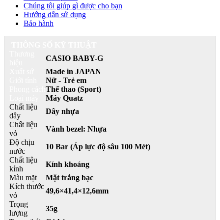
Chúng tôi giúp gì được cho bạn
Hướng dẫn sử dụng
Bảo hành
THÔNG SỐ KỸ THUẬT
Thương
CASIO BABY-G
hiệu
Xuất sứ
Made in JAPAN
Giới tính
Nữ - Trẻ em
Phong cách
Thể thao (Sport)
Loại máy
Máy Quatz
Chất liệu
Dây nhựa
dây
Chất liệu
Vành bezel: Nhựa
vỏ
Độ chịu
10 Bar (Áp lực độ sâu 100 Mét)
nước
Chất liệu
Kính khoáng
kính
Màu mặt
Mặt trắng bạc
Kích thước
49,6×41,4×12,6mm
vỏ
Trọng
35g
lượng