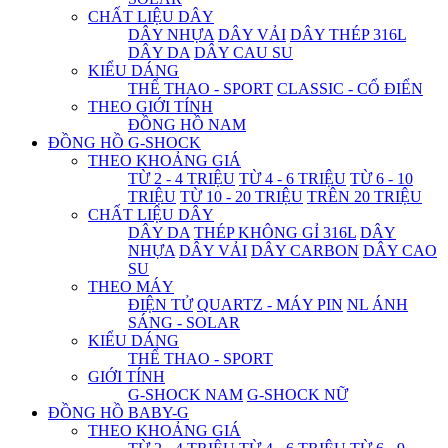
CHẤT LIỆU DÂY
DÂY NHỰA
DÂY VẢI
DÂY THÉP 316L
DÂY DA
DÂY CAU SU
KIỂU DÁNG
THỂ THAO - SPORT
CLASSIC - CỔ ĐIỂN
THEO GIỚI TÍNH
ĐỒNG HỒ NAM
ĐỒNG HỒ G-SHOCK
THEO KHOẢNG GIÁ
TỪ 2 - 4 TRIỆU
TỪ 4 - 6 TRIỆU
TỪ 6 - 10
TRIỆU
TỪ 10 - 20 TRIỆU
TRÊN 20 TRIỆU
CHẤT LIỆU DÂY
DÂY DA
THÉP KHÔNG GỈ 316L
DÂY
NHỰA
DÂY VẢI
DÂY CARBON
DÂY CAO
SU
THEO MÁY
ĐIỆN TỬ
QUARTZ - MÁY PIN
NL ÁNH
SÁNG - SOLAR
KIỂU DÁNG
THỂ THAO - SPORT
GIỚI TÍNH
G-SHOCK NAM
G-SHOCK NỮ
ĐỒNG HỒ BABY-G
THEO KHOẢNG GIÁ