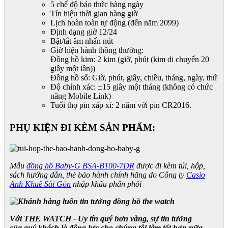
5 chế độ báo thức hàng ngày
Tín hiệu thời gian hàng giờ
Lịch hoàn toàn tự động (đến năm 2099)
Định dạng giờ 12/24
Bật/tắt âm nhấn nút
Giờ hiện hành thông thường:
Đồng hồ kim: 2 kim (giờ, phút (kim di chuyển 20
giây một lần))
Đồng hồ số: Giờ, phút, giây, chiều, tháng, ngày, thứ
Độ chính xác: ±15 giây một tháng (không có chức
năng Mobile Link)
Tuổi thọ pin xấp xỉ: 2 năm với pin CR2016.
PHỤ KIỆN ĐI KÈM SẢN PHẨM:
Mẫu
đồng hồ Baby-G BSA-B100-7DR
được đi kèm túi, hộp,
sách hướng dẫn, thẻ bảo hành chính hãng do Công ty
Casio
Anh Khuê Sài Gòn
nhập khẩu phân phối
Với THE WATCH - Uy tín quý hơn vàng, sự tin tưởng
của quý khách là động lực cho chúng tôi làm tốt hơn nữa.