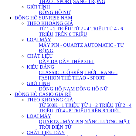
THAO - SPORT
SANG TRỌNG
GIỚI TÍNH
ĐỒNG HỒ NỮ
ĐỒNG HỒ SUNRISE NAM
THEO KHOẢNG GIÁ
TỪ 1 - 2 TRIỆU
TỪ 2 - 4 TRIỆU
TỪ 4 - 6
TRIỆU
TRÊN 6 TRIỆU
LOẠI MÁY
MÁY PIN - QUARTZ
AUTOMATIC - TỰ
ĐỘNG
CHẤT LIỆU
DÂY DA
DÂY THÉP 316L
KIỂU DÁNG
CLASSIC - CỔ ĐIỂN
THỜI TRANG -
FASHION
THỂ THAO - SPORT
GIỚI TÍNH
ĐỒNG HỒ NAM
ĐỒNG HỒ NỮ
ĐỒNG HỒ CASIO GIÁ RẺ
THEO KHOẢNG GIÁ
TỪ 500K - 1 TRIỆU
TỪ 1 - 2 TRIỆU
TỪ 2 - 4
TRIỆU
TỪ 4 - 8 TRIỆU
TRÊN 8 TRIỆU
LOẠI MÁY
QUARTZ - MÁY PIN
NĂNG LƯỢNG MẶT
TRỜI
ĐIỆN TỬ
CHẤT LIỆU DÂY