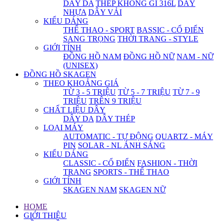
DÂY DA
THÉP KHÔNG GỈ 316L
DÂY
NHỰA
DÂY VẢI
KIỂU DÁNG
THỂ THAO - SPORT
BASSIC - CỔ ĐIỂN
SANG TRỌNG
THỜI TRANG - STYLE
GIỚI TÍNH
ĐỒNG HỒ NAM
ĐỒNG HỒ NỮ
NAM - NỮ
(UNISEX)
ĐỒNG HỒ SKAGEN
THEO KHOẢNG GIÁ
TỪ 3 - 5 TRIỆU
TỪ 5 - 7 TRIỆU
TỪ 7 - 9
TRIỆU
TRÊN 9 TRIỆU
CHẤT LIỆU DÂY
DÂY DA
DÂY THÉP
LOẠI MÁY
AUTOMATIC - TỰ ĐỘNG
QUARTZ - MÁY
PIN
SOLAR - NL ÁNH SÁNG
KIỂU DÁNG
CLASSIC - CỔ ĐIỂN
FASHION - THỜI
TRANG
SPORTS - THỂ THAO
GIỚI TÍNH
SKAGEN NAM
SKAGEN NỮ
HOME
GIỚI THIỆU