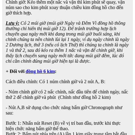
Chỉnh giờ: Kéo thêm một nấc và vặn thì kim phút sẽ quay, vặn
núm sao cho kim phút xoay thuận chiều kim đồng hồ cho đến
giờ thích hợp.
Lưu ý:
Có 2 múi giờ (múi giờ Ngày và Đêm Vì đồng hồ thông
thường chỉ hiển thị múi giờ 12). Để tránh trường hợp lịch
chuyển qua ngày mới khi đang trong múi giờ buổi sáng, khi
chỉnh chúng ta nên chỉnh lùi lại 1 ngày, ví dụ ngày chỉnh là ngày
2 Dương lịch, thứ 3 (nếu có lịch Thứ) thì chúng ta chỉnh là ngày
1 và thứ 2, sau đó kéo ra thêm 1 nấc và vặn để chỉnh giờ, khi
thấy lịch chuyển sang ngày mới tức đang múi giờ đêm, lúc đó
chỉ cần chỉnh đúng múi giờ hiện tại là được.
+ Đối với
đồng hồ 6 kim
:
Cách điều chỉnh: Có 1 núm chỉnh giờ và 2 nút A, B:
- Núm chỉnh giờ có 2 nấc chỉnh, nấc đầu tiên để chỉnh ngày, nấc
thứ 2 để chỉnh giờ và phút (Chỉnh như đồng hồ 2 kim)
- Nút A,B sử dụng cho chức năng bấm giờ Chronograph như
sau:
Bước 1: Nhấn nút Reset (B) về vị trí ban đầu, trước khi thực
hiện chức năng bấm giờ thể thao.
Bước 2: Bấm nút phía trên (A) lần 1 kim giây trung tâm bắt đầu