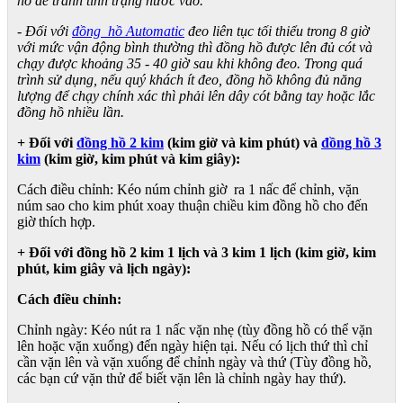
hồ để tránh tình trạng nước vào.
- Đối với
đồng hồ Automatic
đeo liên tục tối thiểu trong 8 giờ
với mức vận động bình thường thì đồng hồ được lên đủ cót và
chạy được khoảng 35 - 40 giờ sau khi không đeo. Trong quá
trình sử dụng, nếu quý khách ít đeo, đồng hồ không đủ năng
lượng để chạy chính xác thì phải lên dây cót bằng tay hoặc lắc
đồng hồ nhiều lần.
+ Đối với
đồng hồ 2 kim
(kim giờ và kim phút) và
đồng hồ 3
kim
(kim giờ, kim phút và kim giây):
Cách điều chỉnh: Kéo núm chỉnh giờ ra 1 nấc để chỉnh, vặn
núm sao cho kim phút xoay thuận chiều kim đồng hồ cho đến
giờ thích hợp.
+ Đối với đồng hồ 2 kim 1 lịch và 3 kim 1 lịch (kim giờ, kim
phút, kim giây và lịch ngày):
Cách điều chỉnh:
Chỉnh ngày: Kéo nút ra 1 nấc vặn nhẹ (tùy đồng hồ có thể vặn
lên hoặc vặn xuống) đến ngày hiện tại. Nếu có lịch thứ thì chỉ
cần vặn lên và vặn xuống để chỉnh ngày và thứ (Tùy đồng hồ,
các bạn cứ vặn thử để biết vặn lên là chỉnh ngày hay thứ).