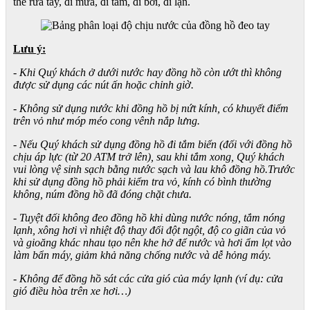
thể rửa tay, đi mưa, đi tắm, đi bơi, đi lặn.
Lưu ý:
- Khi Quý khách ở dưới nước hay đồng hồ còn ướt thì không
được sử dụng các nút ấn hoặc chỉnh giờ.
- Không sử dụng nước khi đồng hồ bị nứt kính, có khuyết điểm
trên vỏ như móp méo cong vênh nắp lưng.
- Nếu Quý khách sử dụng đồng hồ đi tắm biển (đối với đồng hồ
chịu áp lực (từ 20 ATM trở lên), sau khi tắm xong, Quý khách
vui lòng vệ sinh sạch bằng nước sạch và lau khô đồng hồ.Trước
khi sử dụng đồng hồ phải kiểm tra vỏ, kính có bình thường
không, núm đồng hồ đã đóng chặt chưa.
- Tuyệt đối không đeo đồng hồ khi dùng nước nóng, tắm nóng
lạnh, xông hơi vì nhiệt độ thay đổi đột ngột, độ co giãn của vỏ
và gioăng khác nhau tạo nên khe hở để nước và hơi ẩm lọt vào
làm bẩn máy, giảm khả năng chống nước và dễ hỏng máy.
- Không để đồng hồ sát các cửa gió của máy lạnh (ví dụ: cửa
gió điều hòa trên xe hơi…)