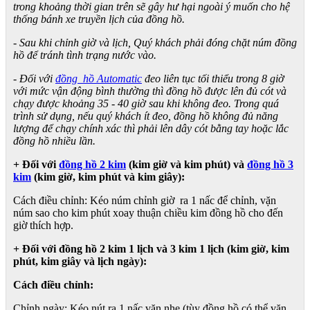
trong khoảng thời gian trên sẽ gây hư hại ngoài ý muốn cho hệ
thống bánh xe truyền lịch của đồng hồ.
- Sau khi chỉnh giờ và lịch, Quý khách phải đóng chặt núm đồng
hồ để tránh tình trạng nước vào.
- Đối với
đồng hồ Automatic
đeo liên tục tối thiểu trong 8 giờ
với mức vận động bình thường thì đồng hồ được lên đủ cót và
chạy được khoảng 35 - 40 giờ sau khi không đeo. Trong quá
trình sử dụng, nếu quý khách ít đeo, đồng hồ không đủ năng
lượng để chạy chính xác thì phải lên dây cót bằng tay hoặc lắc
đồng hồ nhiều lần.
+ Đối với
đồng hồ 2 kim
(kim giờ và kim phút) và
đồng hồ 3
kim
(kim giờ, kim phút và kim giây):
Cách điều chỉnh: Kéo núm chỉnh giờ ra 1 nấc để chỉnh, vặn
núm sao cho kim phút xoay thuận chiều kim đồng hồ cho đến
giờ thích hợp.
+ Đối với đồng hồ 2 kim 1 lịch và 3 kim 1 lịch (kim giờ, kim
phút, kim giây và lịch ngày):
Cách điều chỉnh:
Chỉnh ngày: Kéo nút ra 1 nấc vặn nhẹ (tùy đồng hồ có thể vặn