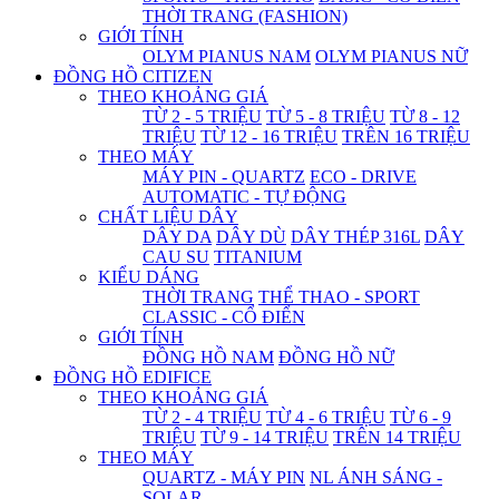
THỜI TRANG (FASHION)
GIỚI TÍNH
OLYM PIANUS NAM
OLYM PIANUS NỮ
ĐỒNG HỒ CITIZEN
THEO KHOẢNG GIÁ
TỪ 2 - 5 TRIỆU
TỪ 5 - 8 TRIỆU
TỪ 8 - 12
TRIỆU
TỪ 12 - 16 TRIỆU
TRÊN 16 TRIỆU
THEO MÁY
MÁY PIN - QUARTZ
ECO - DRIVE
AUTOMATIC - TỰ ĐỘNG
CHẤT LIỆU DÂY
DÂY DA
DÂY DÙ
DÂY THÉP 316L
DÂY
CAU SU
TITANIUM
KIỂU DÁNG
THỜI TRANG
THỂ THAO - SPORT
CLASSIC - CỔ ĐIỂN
GIỚI TÍNH
ĐỒNG HỒ NAM
ĐỒNG HỒ NỮ
ĐỒNG HỒ EDIFICE
THEO KHOẢNG GIÁ
TỪ 2 - 4 TRIỆU
TỪ 4 - 6 TRIỆU
TỪ 6 - 9
TRIỆU
TỪ 9 - 14 TRIỆU
TRÊN 14 TRIỆU
THEO MÁY
QUARTZ - MÁY PIN
NL ÁNH SÁNG -
SOLAR