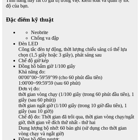
Tính năng này rất có giá trị trong việc kiểm soát và quản lý tốc
độ của bạn.
Đặc điểm kỹ thuật
Neobrite
Chống va đập
Đèn LED
Công tắc đèn tự động, thời lượng chiếu sáng có thể lựa
chọn (1,5 giây hoặc 3 giây), phát sáng sau
Chế độ giờ kép
Đồng hồ bấm giờ 1/100 giây
Khả năng đo:
00'00"00~59'59"99 (cho 60 phút đầu tiên)
1:00'00~99:59'59 (sau 60 phút)
Đơn vị đo:
thời gian vòng chạy (1/100 giây (trong 60 phút đầu tiên), 1
giây (sau 60 phút))
thời gian ngắt giờ (1/100 giây (trong 10 giờ đầu tiên), 1
giây (sau 10 giờ))
Chế độ đo: Thời gian đã trôi qua, thời gian vòng chạy/ngắt
giờ, thời gian về đích thứ nhất - thứ hai
Dung lượng bộ nhớ: 60 bản ghi (sử dụng cho thời gian
vòng chạy và ngắt giờ)
Đồng hồ đếm ngược