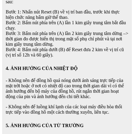
sau:
Bước 1: Nhấn nút Reset (B) về vị trí ban đầu, trước khi thực
hiện chức năng bấm giờ thể thao.
Bước 2: Bấm nút phía trên (A) lần 1 kim giây trung tâm bắt đầu
chạy.
Bước 3: Bấm nút phía trên (A) lần 2 kim giây trung tâm dừng –>
thời gian đo được hiển thị trong mặt số phụ chỉ phút và tại nơi
kim giây trung tâm dừng.
Bước 4: Bấm nút phía dưới (B) để Reset đưa 2 kim về vị trí cũ
(vị trí số 12h và 60 giây).
4. ẢNH HƯỞNG CỦA NHIỆT ĐỘ
- Không nên để đồng hồ quá nóng dưới ánh sáng trực tiếp của
mặt trời hoặc ở nơi có nhiệt độ cao trong thời gian dài vì có thể
ảnh hưởng đến bộ máy của đồng hồ, rút ngắn thời gian hoạt
động của pin và ảnh hưởng đến chi tiết khác.
- Không nên để luồng khí lạnh của các loại máy điều hòa thổi
trực tiếp vào đồng hồ một cách thường xuyên, liên tục.
5. ẢNH HƯỞNG CỦA TỪ TRƯỜNG