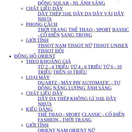
ĐỘNG
SOLAR - NL ÁNH SÁNG
CHẤT LIỆU DÂY
DÂY THÉP 316L
DÂY DA
DÂY VẢI
DÂY
NHỰA
PHONG CÁCH
THỜI TRANG
THỂ THAO - SPORT
BASSIC
- CỔ ĐIỂN
SANG TRỌNG
GIỚI TÍNH
TISSOT NAM
TISSOT NỮ
TISSOT UNISEX
TISSOT ĐÔI
ĐỒNG HỒ ORIENT
THEO KHOẢNG GIÁ
TỪ 2 - 4 TRIỆU
TỪ 4 - 6 TRIỆU
TỪ 6 - 10
TRIỆU
TRÊN 10 TRIỆU
LOẠI MÁY
QUARTZ - MÁY PIN
AUTOMATIC - TỰ
ĐỘNG
NĂNG LƯỢNG ÁNH SÁNG
CHẤT LIỆU DÂY
DÂY DA
THÉP KHÔNG GỈ 316L
DÂY
NHỰA
KIỂU DÁNG
THỂ THAO - SPORT
CLASSIC - CỔ ĐIỂN
FASHION - THỜI TRANG
GIỚI TÍNH
ORIENT NAM
ORIENT NỮ