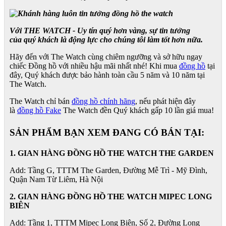
Với THE WATCH - Uy tín quý hơn vàng, sự tin tưởng
của quý khách là động lực cho chúng tôi làm tốt hơn nữa.
Hãy đến với The Watch cùng chiêm ngưỡng và sở hữu ngay
chiếc Đồng hồ với nhiều hậu mãi nhất nhé! Khi mua
đồng hồ
tại
đây, Quý khách được bảo hành toàn cầu 5 năm và 10 năm tại
The Watch.
The Watch chỉ bán
đồng hồ chính hãng
, nếu phát hiện đây
là
đồng hồ Fake
The Watch đền Quý khách gấp 10 lần giá mua!
SẢN PHẨM BẠN XEM ĐANG CÓ BÁN TẠI:
1. GIAN HÀNG ĐỒNG HỒ THE WATCH THE GARDEN
Add: Tầng G, TTTM The Garden, Đường Mễ Trì - Mỹ Đình,
Quận Nam Từ Liêm, Hà Nội
2. GIAN HÀNG ĐỒNG HỒ
THE WATCH
MIPEC LONG
BIÊN
Add: Tầng 1, TTTM Mipec Long Biên, Số 2, Đường Long