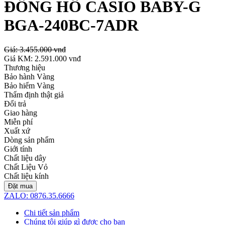
ĐỒNG HỒ CASIO BABY-G
BGA-240BC-7ADR
Giá:
3.455.000 vnđ
Giá KM:
2.591.000 vnđ
Thương hiệu
Bảo hành Vàng
Bảo hiểm Vàng
Thẩm định thật giả
Đổi trả
Giao hàng
Miễn phí
Xuất xứ
Dòng sản phẩm
Giới tính
Chất liệu dây
Chất Liệu Vỏ
Chất liệu kính
Đặt mua
ZALO: 0876.35.6666
Chi tiết sản phẩm
Chúng tôi giúp gì được cho bạn