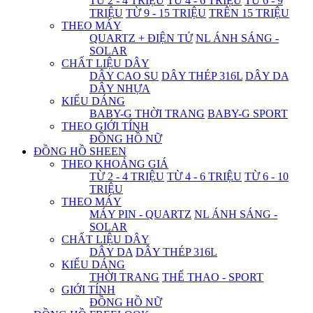
TỪ 2 - 4 TRIỆU
TỪ 4 - 6 TRIỆU
TỪ 6 - 9
TRIỆU
TỪ 9 - 15 TRIỆU
TRÊN 15 TRIỆU
THEO MÁY
QUARTZ + ĐIỆN TỬ
NL ÁNH SÁNG -
SOLAR
CHẤT LIỆU DÂY
DÂY CAO SU
DÂY THÉP 316L
DÂY DA
DÂY NHỰA
KIỂU DÁNG
BABY-G THỜI TRANG
BABY-G SPORT
THEO GIỚI TÍNH
ĐỒNG HỒ NỮ
ĐỒNG HỒ SHEEN
THEO KHOẢNG GIÁ
TỪ 2 - 4 TRIỆU
TỪ 4 - 6 TRIỆU
TỪ 6 - 10
TRIỆU
THEO MÁY
MÁY PIN - QUARTZ
NL ÁNH SÁNG -
SOLAR
CHẤT LIỆU DÂY
DÂY DA
DÂY THÉP 316L
KIỂU DÁNG
THỜI TRANG
THỂ THAO - SPORT
GIỚI TÍNH
ĐỒNG HỒ NỮ