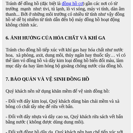
Tránh để đồng hồ (đặc biệt là
đồng hồ cơ
) gần các nơi có từ
trường mạnh như: tivi, tủ lạnh, lò vi sóng, máy vi tính, dàn âm
thanh... Bởi ở những môi trường có nhiều từ tính như vậy đồng
hồ sẽ dễ bị nhiễm từ tính dẫn đến bộ máy đồng hồ hoạt động
không chính xác.
6. ẢNH HƯỞNG CỦA HÓA CHẤT VÀ KHÍ GA
Tránh cho đồng hồ tiếp xúc với khí gas hay hóa chất như nước
hoa, xà phòng, axit, dung môi, thủy ngân hay thuốc tẩy… vì có
thể làm vỏ đồng hồ và dây kim loại đồng hồ biến đổi màu, làm
mục dây da hay làm hỏng bộ gioăng chống nước của đồng hồ.
7. BẢO QUẢN VÀ VỆ SINH ĐỒNG HỒ
Quý khách nên sử dụng khăn mềm để vệ sinh đồng hồ:
- Đối với dây kim loại, Quý khách dùng bàn chải mềm và xà
bông có chất tẩy nhẹ để rửa vết bẩn.
- Đối với dây nhựa và dây cao su, Quý khách rửa sách vết bẩn
bằng nước ( không được dùng dung môi).
- Đối với đồng hồ dây da, Quý khách nên hạn chế tiếp xúc với