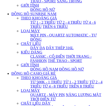
THAO - SPORT
SANG TRỌNG
GIỚI TÍNH
ĐỒNG HỒ NỮ
ĐỒNG HỒ SUNRISE NAM
THEO KHOẢNG GIÁ
TỪ 1 - 2 TRIỆU
TỪ 2 - 4 TRIỆU
TỪ 4 - 6
TRIỆU
TRÊN 6 TRIỆU
LOẠI MÁY
MÁY PIN - QUARTZ
AUTOMATIC - TỰ
ĐỘNG
CHẤT LIỆU
DÂY DA
DÂY THÉP 316L
KIỂU DÁNG
CLASSIC - CỔ ĐIỂN
THỜI TRANG -
FASHION
THỂ THAO - SPORT
GIỚI TÍNH
ĐỒNG HỒ NAM
ĐỒNG HỒ NỮ
ĐỒNG HỒ CASIO GIÁ RẺ
THEO KHOẢNG GIÁ
TỪ 500K - 1 TRIỆU
TỪ 1 - 2 TRIỆU
TỪ 2 - 4
TRIỆU
TỪ 4 - 8 TRIỆU
TRÊN 8 TRIỆU
LOẠI MÁY
QUARTZ - MÁY PIN
NĂNG LƯỢNG MẶT
TRỜI
ĐIỆN TỬ
CHẤT LIỆU DÂY