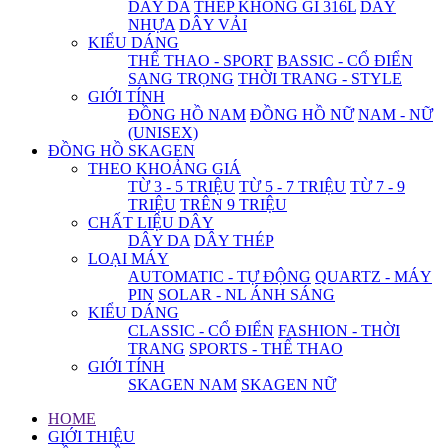
DÂY DA
THÉP KHÔNG GỈ 316L
DÂY
NHỰA
DÂY VẢI
KIỂU DÁNG
THỂ THAO - SPORT
BASSIC - CỔ ĐIỂN
SANG TRỌNG
THỜI TRANG - STYLE
GIỚI TÍNH
ĐỒNG HỒ NAM
ĐỒNG HỒ NỮ
NAM - NỮ
(UNISEX)
ĐỒNG HỒ SKAGEN
THEO KHOẢNG GIÁ
TỪ 3 - 5 TRIỆU
TỪ 5 - 7 TRIỆU
TỪ 7 - 9
TRIỆU
TRÊN 9 TRIỆU
CHẤT LIỆU DÂY
DÂY DA
DÂY THÉP
LOẠI MÁY
AUTOMATIC - TỰ ĐỘNG
QUARTZ - MÁY
PIN
SOLAR - NL ÁNH SÁNG
KIỂU DÁNG
CLASSIC - CỔ ĐIỂN
FASHION - THỜI
TRANG
SPORTS - THỂ THAO
GIỚI TÍNH
SKAGEN NAM
SKAGEN NỮ
HOME
GIỚI THIỆU