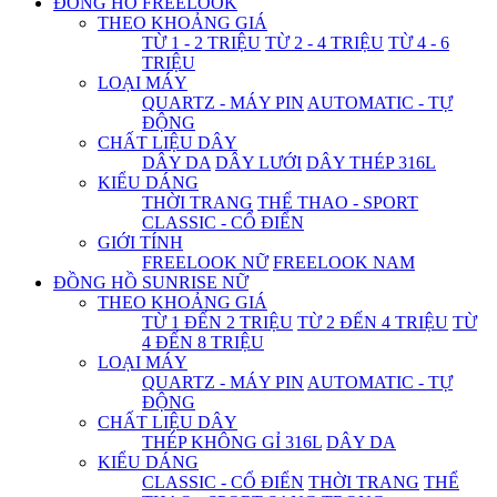
ĐỒNG HỒ FREELOOK
THEO KHOẢNG GIÁ
TỪ 1 - 2 TRIỆU
TỪ 2 - 4 TRIỆU
TỪ 4 - 6
TRIỆU
LOẠI MÁY
QUARTZ - MÁY PIN
AUTOMATIC - TỰ
ĐỘNG
CHẤT LIỆU DÂY
DÂY DA
DÂY LƯỚI
DÂY THÉP 316L
KIỂU DÁNG
THỜI TRANG
THỂ THAO - SPORT
CLASSIC - CỔ ĐIỂN
GIỚI TÍNH
FREELOOK NỮ
FREELOOK NAM
ĐỒNG HỒ SUNRISE NỮ
THEO KHOẢNG GIÁ
TỪ 1 ĐẾN 2 TRIỆU
TỪ 2 ĐẾN 4 TRIỆU
TỪ
4 ĐẾN 8 TRIỆU
LOẠI MÁY
QUARTZ - MÁY PIN
AUTOMATIC - TỰ
ĐỘNG
CHẤT LIỆU DÂY
THÉP KHÔNG GỈ 316L
DÂY DA
KIỂU DÁNG
CLASSIC - CỔ ĐIỂN
THỜI TRANG
THỂ