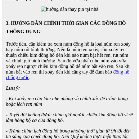
3. HƯỚNG DẪN CHỈNH THỜI GIAN CÁC ĐỒNG HỒ
THÔNG DỤNG
Trước tiên, cần kiểm tra xem núm đồng hồ là loại núm ren xoáy
hay núm rút bình thường. Nếu là núm ren xoáy, cần xoáy ren
thuận chiều kim đồng hồ đến khi nào núm bật hết ren, rút núm
và chỉnh giờ bình thường. Sau đó vừa nhấn nhẹ núm vào vừa
xoáy ren ngược chiều kim đồng hồ để núm bắt vào ren. Sau khi
núm bắt vào ren thì xoáy đến khi căng tay để đảm bảo
đồng hồ
chống nước
.
Lưu ý:
- Khi xoáy ren cần làm nhẹ nhàng và chính xác để tránh hỏng
hoặc lệch ren núm
- Tuyệt đối không được chỉnh giờ ngược chiều kim đồng hồ vì sẽ
làm hỏng bộ cơ của đồng hồ.
- Tránh chỉnh lịch đồng hồ trong khoảng thời gian từ 9h tối đến
6h sáng của chiếc đồng hồ. Nếu Quý khách thực hiện thao tác