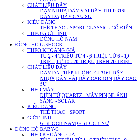
CHẤT LIỆU DÂY
DÂY NHỰA
DÂY VẢI
DÂY THÉP 316L
DÂY DA
DÂY CAU SU
KIỂU DÁNG
THỂ THAO - SPORT
CLASSIC - CỔ ĐIỂN
THEO GIỚI TÍNH
ĐỒNG HỒ NAM
ĐỒNG HỒ G-SHOCK
THEO KHOẢNG GIÁ
TỪ 2 - 4 TRIỆU
TỪ 4 - 6 TRIỆU
TỪ 6 - 10
TRIỆU
TỪ 10 - 20 TRIỆU
TRÊN 20 TRIỆU
CHẤT LIỆU DÂY
DÂY DA
THÉP KHÔNG GỈ 316L
DÂY
NHỰA
DÂY VẢI
DÂY CARBON
DÂY CAO
SU
THEO MÁY
ĐIỆN TỬ
QUARTZ - MÁY PIN
NL ÁNH
SÁNG - SOLAR
KIỂU DÁNG
THỂ THAO - SPORT
GIỚI TÍNH
G-SHOCK NAM
G-SHOCK NỮ
ĐỒNG HỒ BABY-G
THEO KHOẢNG GIÁ