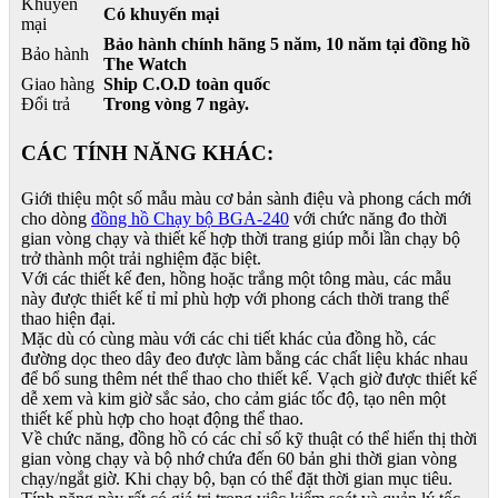
Khuyến
Có khuyến mại
mại
Bảo hành chính hãng 5 năm, 10 năm tại đồng hồ
Bảo hành
The Watch
Giao hàng
Ship C.O.D toàn quốc
Đổi trả
Trong vòng 7 ngày.
CÁC TÍNH NĂNG KHÁC:
Giới thiệu một số mẫu màu cơ bản sành điệu và phong cách mới
cho dòng
đồng hồ Chạy bộ BGA-240
với chức năng đo thời
gian vòng chạy và thiết kế hợp thời trang giúp mỗi lần chạy bộ
trở thành một trải nghiệm đặc biệt.
Với các thiết kế đen, hồng hoặc trắng một tông màu, các mẫu
này được thiết kế tỉ mỉ phù hợp với phong cách thời trang thể
thao hiện đại.
Mặc dù có cùng màu với các chi tiết khác của đồng hồ, các
đường dọc theo dây đeo được làm bằng các chất liệu khác nhau
để bổ sung thêm nét thể thao cho thiết kế. Vạch giờ được thiết kế
dễ xem và kim giờ sắc sảo, cho cảm giác tốc độ, tạo nên một
thiết kế phù hợp cho hoạt động thể thao.
Về chức năng, đồng hồ có các chỉ số kỹ thuật có thể hiển thị thời
gian vòng chạy và bộ nhớ chứa đến 60 bản ghi thời gian vòng
chạy/ngắt giờ. Khi chạy bộ, bạn có thể đặt thời gian mục tiêu.