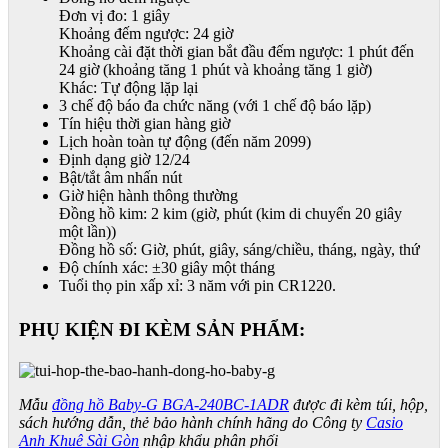
Đơn vị đo: 1 giây
Khoảng đếm ngược: 24 giờ
Khoảng cài đặt thời gian bắt đầu đếm ngược: 1 phút đến
24 giờ (khoảng tăng 1 phút và khoảng tăng 1 giờ)
Khác: Tự động lặp lại
3 chế độ báo đa chức năng (với 1 chế độ báo lặp)
Tín hiệu thời gian hàng giờ
Lịch hoàn toàn tự động (đến năm 2099)
Định dạng giờ 12/24
Bật/tắt âm nhấn nút
Giờ hiện hành thông thường
Đồng hồ kim: 2 kim (giờ, phút (kim di chuyển 20 giây
một lần))
Đồng hồ số: Giờ, phút, giây, sáng/chiều, tháng, ngày, thứ
Độ chính xác: ±30 giây một tháng
Tuổi thọ pin xấp xỉ: 3 năm với pin CR1220.
PHỤ KIỆN ĐI KÈM SẢN PHẨM:
Mẫu
đồng hồ Baby-G BGA-240BC-1ADR
được đi kèm túi, hộp,
sách hướng dẫn, thẻ bảo hành chính hãng do Công ty
Casio
Anh Khuê Sài Gòn
nhập khẩu phân phối