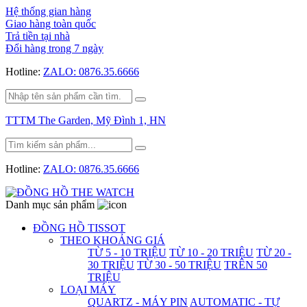
Hệ thống gian hàng
Giao hàng toàn quốc
Trả tiền tại nhà
Đổi hàng trong 7 ngày
Hotline:
ZALO: 0876.35.6666
TTTM The Garden, Mỹ Đình 1, HN
Hotline:
ZALO: 0876.35.6666
Danh mục sản phẩm
ĐỒNG HỒ TISSOT
THEO KHOẢNG GIÁ
TỪ 5 - 10 TRIỆU
TỪ 10 - 20 TRIỆU
TỪ 20 -
30 TRIỆU
TỪ 30 - 50 TRIỆU
TRÊN 50
TRIỆU
LOẠI MÁY
QUARTZ - MÁY PIN
AUTOMATIC - TỰ