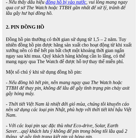
- Nếu thấy dấu hiệu
đồng hồ bị vào nước
, vui lòng mang ngay
qua cơ sở The Watch hoặc TTBH gần nhất để xử lý, tránh để
lâu gây hư hại đồng hồ.
2. PIN ĐỒNG HỒ
Đồng hồ pin thường có thời gian sử dụng từ 1,5 – 2 năm. Tuy
nhiên đồng hồ pin được hãng sản xuất cho hoạt động từ khi xuất
xưởng nên có thể hết pin bất chợt một khoảng thời gian ngắn
ngay sau khi mua. Quý khách hàng không cần lo lắng, có thể
mang ngay qua The Watch để được hỗ trợ thay thế miễn phí.
Một số chú ý khi sử dụng đồng hồ pin:
- Nếu đồng hồ hết pin, nên mang ngay qua The Watch hoặc
TTBH để thay pin, không để lâu dễ gây tình trạng pin chảy axit
gây hỏng máy.
- Thời tiết Việt Nam là nhiệt đới gió mùa, chúng tôi khuyến cáo
nên sử dụng các loại pin Nhật, phù hợp với thời tiết khí hậu Việt
Nam.
- Với các loại pin sạc đặc thù như Eco-drive, Solar, Earth
Saver…quý khách lưu ý không để pin trong bóng tối lâu quá 2
tháng, sẽ gây tình trạng kiệt pin và hỏng pin.