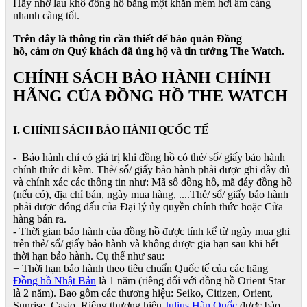
Hãy nhớ lau khô đồng hồ bằng một khăn mềm hơi ẩm càng
nhanh càng tốt.
Trên đây là thông tin cần thiết để bảo quản Đồng
hồ, cảm ơn Quý khách đã ủng hộ và tin tưởng The Watch.
CHÍNH SÁCH BẢO HÀNH CHÍNH
HÃNG CỦA ĐỒNG HỒ THE WATCH
I. CHÍNH SÁCH BẢO HÀNH QUỐC TẾ
- Bảo hành chỉ có giá trị khi đồng hồ có thẻ/ sổ/ giấy bảo hành
chính thức đi kèm. Thẻ/ sổ/ giấy bảo hành phải được ghi đầy đủ
và chính xác các thông tin như: Mã số đồng hồ, mã đáy đồng hồ
(nếu có), địa chỉ bán, ngày mua hàng, ....Thẻ/ sổ/ giấy bảo hành
phải được đóng dấu của Đại lý ủy quyền chính thức hoặc Cửa
hàng bán ra.
- Thời gian bảo hành của đồng hồ được tính kể từ ngày mua ghi
trên thẻ/ sổ/ giấy bảo hành và không được gia hạn sau khi hết
thời hạn bảo hành. Cụ thể như sau:
+ Thời hạn bảo hành theo tiêu chuẩn Quốc tế của các hãng
Đồng hồ Nhật Bản
là 1 năm (riêng đối với đồng hồ Orient Star
là 2 năm). Bao gồm các thương hiệu: Seiko, Citizen, Orient,
Sunrise, Casio. Riêng thương hiệu
Julius Hàn Quốc
được bảo