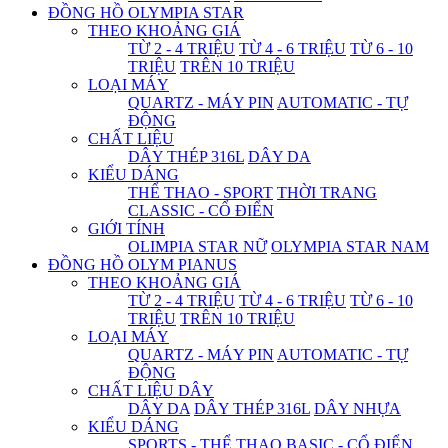
ĐỒNG HỒ OLYMPIA STAR
THEO KHOẢNG GIÁ
TỪ 2 - 4 TRIỆU
TỪ 4 - 6 TRIỆU
TỪ 6 - 10
TRIỆU
TRÊN 10 TRIỆU
LOẠI MÁY
QUARTZ - MÁY PIN
AUTOMATIC - TỰ
ĐỘNG
CHẤT LIỆU
DÂY THÉP 316L
DÂY DA
KIỂU DÁNG
THỂ THAO - SPORT
THỜI TRANG
CLASSIC - CỔ ĐIỂN
GIỚI TÍNH
OLIMPIA STAR NỮ
OLYMPIA STAR NAM
ĐỒNG HỒ OLYM PIANUS
THEO KHOẢNG GIÁ
TỪ 2 - 4 TRIỆU
TỪ 4 - 6 TRIỆU
TỪ 6 - 10
TRIỆU
TRÊN 10 TRIỆU
LOẠI MÁY
QUARTZ - MÁY PIN
AUTOMATIC - TỰ
ĐỘNG
CHẤT LIỆU DÂY
DÂY DA
DÂY THÉP 316L
DÂY NHỰA
KIỂU DÁNG
SPORTS - THỂ THAO
BASIC - CỔ ĐIỂN