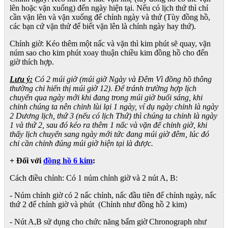
lên hoặc vặn xuống) đến ngày hiện tại. Nếu có lịch thứ thì chỉ
cần vặn lên và vặn xuống để chỉnh ngày và thứ (Tùy đồng hồ,
các bạn cứ vặn thử để biết vặn lên là chỉnh ngày hay thứ).
Chỉnh giờ: Kéo thêm một nấc và vặn thì kim phút sẽ quay, vặn
núm sao cho kim phút xoay thuận chiều kim đồng hồ cho đến
giờ thích hợp.
Lưu ý:
Có 2 múi giờ (múi giờ Ngày và Đêm Vì đồng hồ thông
thường chỉ hiển thị múi giờ 12). Để tránh trường hợp lịch
chuyển qua ngày mới khi đang trong múi giờ buổi sáng, khi
chỉnh chúng ta nên chỉnh lùi lại 1 ngày, ví dụ ngày chỉnh là ngày
2 Dương lịch, thứ 3 (nếu có lịch Thứ) thì chúng ta chỉnh là ngày
1 và thứ 2, sau đó kéo ra thêm 1 nấc và vặn để chỉnh giờ, khi
thấy lịch chuyển sang ngày mới tức đang múi giờ đêm, lúc đó
chỉ cần chỉnh đúng múi giờ hiện tại là được.
+ Đối với
đồng hồ 6 kim
:
Cách điều chỉnh: Có 1 núm chỉnh giờ và 2 nút A, B:
- Núm chỉnh giờ có 2 nấc chỉnh, nấc đầu tiên để chỉnh ngày, nấc
thứ 2 để chỉnh giờ và phút (Chỉnh như đồng hồ 2 kim)
- Nút A,B sử dụng cho chức năng bấm giờ Chronograph như