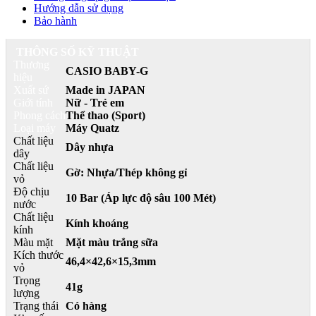
Hướng dẫn sử dụng
Bảo hành
THÔNG SỐ KỸ THUẬT
Thương
CASIO BABY-G
hiệu
Xuất sứ
Made in JAPAN
Giới tính
Nữ - Trẻ em
Phong cách
Thể thao (Sport)
Loại máy
Máy Quatz
Chất liệu
Dây nhựa
dây
Chất liệu
Gờ: Nhựa/Thép không gỉ
vỏ
Độ chịu
10 Bar (Áp lực độ sâu 100 Mét)
nước
Chất liệu
Kính khoáng
kính
Màu mặt
Mặt màu trắng sữa
Kích thước
46,4×42,6×15,3mm
vỏ
Trọng
41g
lượng
Trạng thái
Có hàng