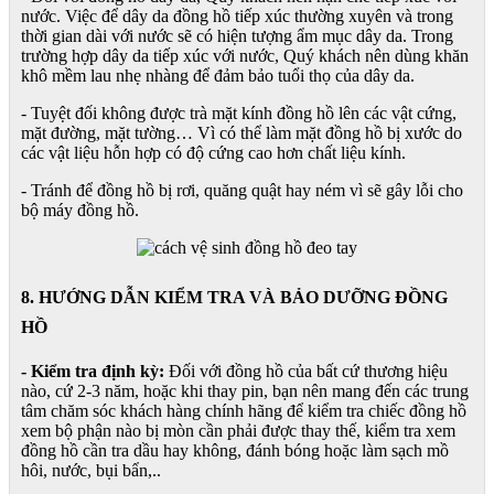
nước. Việc để dây da đồng hồ tiếp xúc thường xuyên và trong
thời gian dài với nước sẽ có hiện tượng ẩm mục dây da. Trong
trường hợp dây da tiếp xúc với nước, Quý khách nên dùng khăn
khô mềm lau nhẹ nhàng để đảm bảo tuổi thọ của dây da.
- Tuyệt đối không được trà mặt kính đồng hồ lên các vật cứng,
mặt đường, mặt tường… Vì có thể làm mặt đồng hồ bị xước do
các vật liệu hỗn hợp có độ cứng cao hơn chất liệu kính.
- Tránh để đồng hồ bị rơi, quăng quật hay ném vì sẽ gây lỗi cho
bộ máy đồng hồ.
8. HƯỚNG DẪN KIỂM TRA VÀ BẢO DƯỠNG ĐỒNG
HỒ
- Kiểm tra định kỳ:
Đối với đồng hồ của bất cứ thương hiệu
nào, cứ 2-3 năm, hoặc khi thay pin, bạn nên mang đến các trung
tâm chăm sóc khách hàng chính hãng để kiểm tra chiếc đồng hồ
xem bộ phận nào bị mòn cần phải được thay thế, kiểm tra xem
đồng hồ cần tra dầu hay không, đánh bóng hoặc làm sạch mồ
hôi, nước, bụi bẩn,..