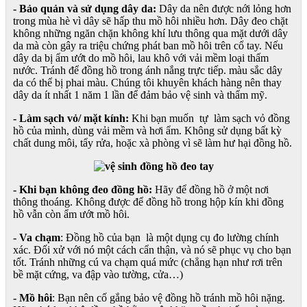
- Bảo quản và sử dụng dây da:
Dây da nên được nới lỏng hơn
trong mùa hè vì dây sẽ hấp thu mồ hôi nhiều hơn. Dây đeo chặt
không những ngăn chặn không khí lưu thông qua mặt dưới dây
da mà còn gây ra triệu chứng phát ban mồ hôi trên cổ tay. Nếu
dây da bị ẩm ướt do mồ hôi, lau khô với vải mềm loại thấm
nước. Tránh để đồng hồ trong ánh nắng trực tiếp. màu sắc dây
da có thể bị phai màu. Chúng tôi khuyên khách hàng nên thay
dây da ít nhất 1 năm 1 lần để đảm bảo vệ sinh và thẩm mỹ.
- Làm sạch vỏ/ mặt kính:
Khi bạn muốn tự làm sạch vỏ đồng
hồ của mình, dùng vải mềm và hơi ẩm. Không sử dụng bất kỳ
chất dung môi, tẩy rửa, hoặc xà phòng vì sẽ làm hư hại đồng hồ.
- Khi bạn không đeo đồng hồ:
Hãy để đồng hồ ở một nơi
thông thoáng. Không được để đồng hồ trong hộp kín khi đồng
hồ vẫn còn ẩm ướt mồ hôi.
- Va chạm
: Đồng hồ của bạn là một dụng cụ đo lường chính
xác. Đối xử với nó một cách cẩn thận, và nó sẽ phục vụ cho bạn
tốt. Tránh những cú va chạm quá mức (chẳng hạn như rơi trên
bề mặt cứng, va đập vào tường, cửa…)
- Mồ hôi
: Bạn nên cố gắng bảo vệ đồng hồ tránh mồ hôi nặng.