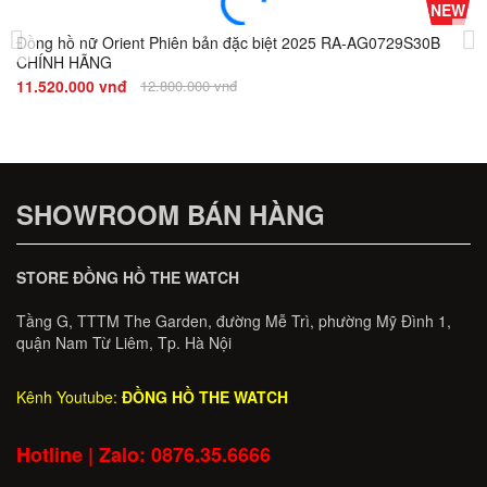
-10%
NEW
Đ
Giá
Đồng hồ nữ Orient Phiên bản đặc biệt 2025 RA-AG0729S30B
CHÍNH HÃNG
2.
11.520.000 vnđ
12.800.000 vnđ
SHOWROOM BÁN HÀNG
STORE ĐỒNG HỒ THE WATCH
Tầng G, TTTM The Garden, đường Mễ Trì, phường Mỹ Đình 1,
quận Nam Từ Liêm, Tp. Hà Nội
Kênh Youtube:
ĐỒNG HỒ THE WATCH
Hotline | Zalo: 0876.35.6666