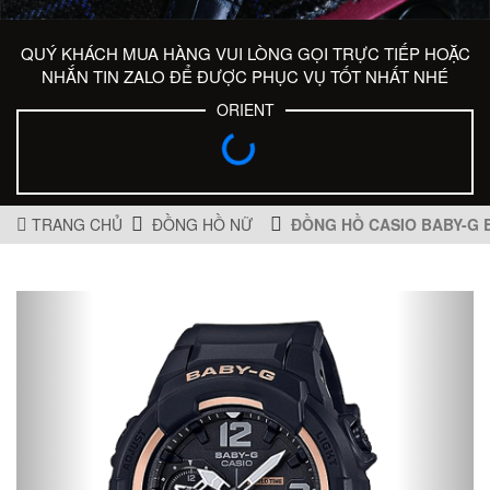
QUÝ KHÁCH MUA HÀNG VUI LÒNG GỌI TRỰC TIẾP HOẶC
NHẮN TIN ZALO ĐỂ ĐƯỢC PHỤC VỤ TỐT NHẤT NHÉ
ORIENT
TRANG CHỦ
ĐỒNG HỒ NỮ
ĐỒNG HỒ CASIO BABY-G 