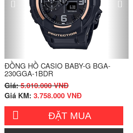
ĐỒNG HỒ CASIO BABY-G BGA-
230GGA-1BDR
Giá:
5.010.000 VNĐ
Giá KM:
3.758.000 VNĐ
ĐẶT MUA