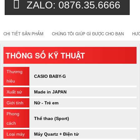
ZALO: 0876.35.6666
CHI TIẾT SẢN PHẨM
CHÚNG TÔI GIÚP GÌ ĐƯỢC CHO BẠN
HƯ
THÔNG SỐ KỸ THUẬT
Thương
CASIO BABY-G
hiệu
Xuất sứ
Made in JAPAN
Giới tính
Nữ - Trẻ em
Phong
Thể thao (Sport)
cách
Loại máy
Máy Quartz + Điện tử