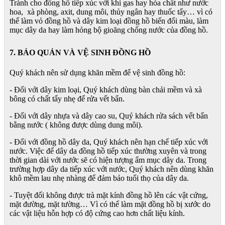
Tránh cho đồng hồ tiếp xúc với khí gas hay hóa chất như nước
hoa, xà phòng, axit, dung môi, thủy ngân hay thuốc tẩy… vì có
thể làm vỏ đồng hồ và dây kim loại đồng hồ biến đổi màu, làm
mục dây da hay làm hỏng bộ gioăng chống nước của đồng hồ.
7. BẢO QUẢN VÀ VỆ SINH ĐỒNG HỒ
Quý khách nên sử dụng khăn mềm để vệ sinh đồng hồ:
- Đối với dây kim loại, Quý khách dùng bàn chải mềm và xà
bông có chất tẩy nhẹ để rửa vết bẩn.
- Đối với dây nhựa và dây cao su, Quý khách rửa sách vết bẩn
bằng nước ( không được dùng dung môi).
- Đối với đồng hồ dây da, Quý khách nên hạn chế tiếp xúc với
nước. Việc để dây da đồng hồ tiếp xúc thường xuyên và trong
thời gian dài với nước sẽ có hiện tượng ẩm mục dây da. Trong
trường hợp dây da tiếp xúc với nước, Quý khách nên dùng khăn
khô mềm lau nhẹ nhàng để đảm bảo tuổi thọ của dây da.
- Tuyệt đối không được trà mặt kính đồng hồ lên các vật cứng,
mặt đường, mặt tường… Vì có thể làm mặt đồng hồ bị xước do
các vật liệu hỗn hợp có độ cứng cao hơn chất liệu kính.