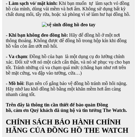
- Làm sạch vỏ/ mặt kính:
Khi bạn muốn tự làm sạch vỏ đồng
hồ của mình, dùng vải mềm và hơi ẩm. Không sử dụng bất kỳ
chất dung môi, tẩy rửa, hoặc xà phòng vì sẽ làm hư hại đồng hồ.
- Khi bạn không đeo đồng hồ:
Hãy để đồng hồ ở một nơi
thông thoáng. Không được để đồng hồ trong hộp kín khi đồng
hồ vẫn còn ẩm ướt mồ hôi.
- Va chạm
: Đồng hồ của bạn là một dụng cụ đo lường chính
xác. Đối xử với nó một cách cẩn thận, và nó sẽ phục vụ cho bạn
tốt. Tránh những cú va chạm quá mức (chẳng hạn như rơi trên
bề mặt cứng, va đập vào tường, cửa…)
- Mồ hôi
: Bạn nên cố gắng bảo vệ đồng hồ tránh mồ hôi nặng.
Hãy nhớ lau khô đồng hồ bằng một khăn mềm hơi ẩm càng
nhanh càng tốt.
Trên đây là thông tin cần thiết để bảo quản Đồng
hồ, cảm ơn Quý khách đã ủng hộ và tin tưởng The Watch.
CHÍNH SÁCH BẢO HÀNH CHÍNH
HÃNG CỦA ĐỒNG HỒ THE WATCH