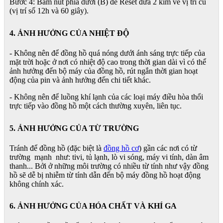
Bước 4: Bấm nút phía dưới (B) để Reset đưa 2 kim về vị trí cũ
(vị trí số 12h và 60 giây).
4. ẢNH HƯỞNG CỦA NHIỆT ĐỘ
- Không nên để đồng hồ quá nóng dưới ánh sáng trực tiếp của
mặt trời hoặc ở nơi có nhiệt độ cao trong thời gian dài vì có thể
ảnh hưởng đến bộ máy của đồng hồ, rút ngắn thời gian hoạt
động của pin và ảnh hưởng đến chi tiết khác.
- Không nên để luồng khí lạnh của các loại máy điều hòa thổi
trực tiếp vào đồng hồ một cách thường xuyên, liên tục.
5. ẢNH HƯỞNG CỦA TỪ TRƯỜNG
Tránh để đồng hồ (đặc biệt là
đồng hồ cơ
) gần các nơi có từ
trường mạnh như: tivi, tủ lạnh, lò vi sóng, máy vi tính, dàn âm
thanh... Bởi ở những môi trường có nhiều từ tính như vậy đồng
hồ sẽ dễ bị nhiễm từ tính dẫn đến bộ máy đồng hồ hoạt động
không chính xác.
6. ẢNH HƯỞNG CỦA HÓA CHẤT VÀ KHÍ GA