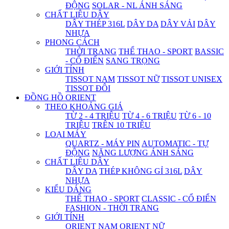
ĐỘNG
SOLAR - NL ÁNH SÁNG
CHẤT LIỆU DÂY
DÂY THÉP 316L
DÂY DA
DÂY VẢI
DÂY
NHỰA
PHONG CÁCH
THỜI TRANG
THỂ THAO - SPORT
BASSIC
- CỔ ĐIỂN
SANG TRỌNG
GIỚI TÍNH
TISSOT NAM
TISSOT NỮ
TISSOT UNISEX
TISSOT ĐÔI
ĐỒNG HỒ ORIENT
THEO KHOẢNG GIÁ
TỪ 2 - 4 TRIỆU
TỪ 4 - 6 TRIỆU
TỪ 6 - 10
TRIỆU
TRÊN 10 TRIỆU
LOẠI MÁY
QUARTZ - MÁY PIN
AUTOMATIC - TỰ
ĐỘNG
NĂNG LƯỢNG ÁNH SÁNG
CHẤT LIỆU DÂY
DÂY DA
THÉP KHÔNG GỈ 316L
DÂY
NHỰA
KIỂU DÁNG
THỂ THAO - SPORT
CLASSIC - CỔ ĐIỂN
FASHION - THỜI TRANG
GIỚI TÍNH
ORIENT NAM
ORIENT NỮ