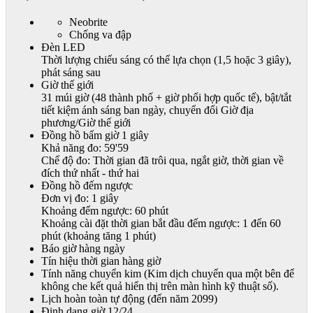
Neobrite
Chống va đập
Đèn LED
Thời lượng chiếu sáng có thể lựa chọn (1,5 hoặc 3 giây),
phát sáng sau
Giờ thế giới
31 múi giờ (48 thành phố + giờ phối hợp quốc tế), bật/tắt
tiết kiệm ánh sáng ban ngày, chuyển đổi Giờ địa
phương/Giờ thế giới
Đồng hồ bấm giờ 1 giây
Khả năng đo: 59'59
Chế độ đo: Thời gian đã trôi qua, ngắt giờ, thời gian về
đích thứ nhất - thứ hai
Đồng hồ đếm ngược
Đơn vị đo: 1 giây
Khoảng đếm ngược: 60 phút
Khoảng cài đặt thời gian bắt đầu đếm ngược: 1 đến 60
phút (khoảng tăng 1 phút)
Báo giờ hàng ngày
Tín hiệu thời gian hàng giờ
Tính năng chuyển kim (Kim dịch chuyển qua một bên để
không che kết quả hiển thị trên màn hình kỹ thuật số).
Lịch hoàn toàn tự động (đến năm 2099)
Định dạng giờ 12/24