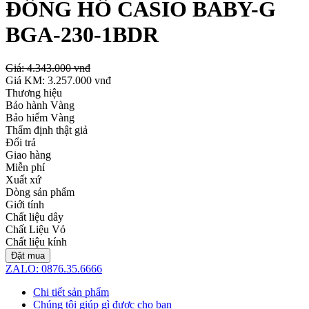
ĐỒNG HỒ CASIO BABY-G
BGA-230-1BDR
Giá:
4.343.000 vnđ
Giá KM:
3.257.000 vnđ
Thương hiệu
Bảo hành Vàng
Bảo hiểm Vàng
Thẩm định thật giả
Đổi trả
Giao hàng
Miễn phí
Xuất xứ
Dòng sản phẩm
Giới tính
Chất liệu dây
Chất Liệu Vỏ
Chất liệu kính
Đặt mua
ZALO: 0876.35.6666
Chi tiết sản phẩm
Chúng tôi giúp gì được cho bạn