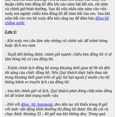
thuận chiều kim đồng hồ đến khi nào núm bật hết ren, rút núm
và chỉnh giờ bình thường. Sau đó vừa nhấn nhẹ núm vào vừa
xoáy ren ngược chiều kim đồng hồ để núm bắt vào ren. Sau khi
núm bắt vào ren thì xoáy đến khi căng tay để đảm bảo
đồng hồ
chống nước
.
Lưu ý:
- Khi xoáy ren cần làm nhẹ nhàng và chính xác để tránh hỏng
hoặc lệch ren núm
- Tuyệt đối không được chỉnh giờ ngược chiều kim đồng hồ vì sẽ
làm hỏng bộ cơ của đồng hồ.
- Tránh chỉnh lịch đồng hồ trong khoảng thời gian từ 9h tối đến
6h sáng của chiếc đồng hồ. Nếu Quý khách thực hiện thao tác
trong khoảng thời gian trên sẽ gây hư hại ngoài ý muốn cho hệ
thống bánh xe truyền lịch của đồng hồ.
- Sau khi chỉnh giờ và lịch, Quý khách phải đóng chặt núm đồng
hồ để tránh tình trạng nước vào.
- Đối với
đồng hồ Automatic
đeo liên tục tối thiểu trong 8 giờ
với mức vận động bình thường thì đồng hồ được lên đủ cót và
chạy được khoảng 35 - 40 giờ sau khi không đeo. Trong quá