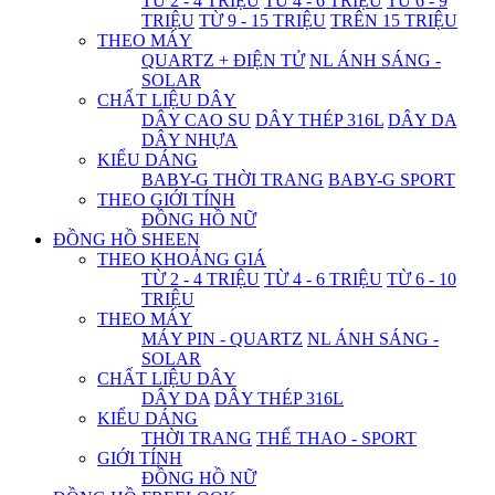
TỪ 2 - 4 TRIỆU
TỪ 4 - 6 TRIỆU
TỪ 6 - 9
TRIỆU
TỪ 9 - 15 TRIỆU
TRÊN 15 TRIỆU
THEO MÁY
QUARTZ + ĐIỆN TỬ
NL ÁNH SÁNG -
SOLAR
CHẤT LIỆU DÂY
DÂY CAO SU
DÂY THÉP 316L
DÂY DA
DÂY NHỰA
KIỂU DÁNG
BABY-G THỜI TRANG
BABY-G SPORT
THEO GIỚI TÍNH
ĐỒNG HỒ NỮ
ĐỒNG HỒ SHEEN
THEO KHOẢNG GIÁ
TỪ 2 - 4 TRIỆU
TỪ 4 - 6 TRIỆU
TỪ 6 - 10
TRIỆU
THEO MÁY
MÁY PIN - QUARTZ
NL ÁNH SÁNG -
SOLAR
CHẤT LIỆU DÂY
DÂY DA
DÂY THÉP 316L
KIỂU DÁNG
THỜI TRANG
THỂ THAO - SPORT
GIỚI TÍNH
ĐỒNG HỒ NỮ