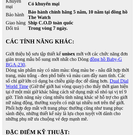
Khuyến
Có khuyến mại
mại
Bảo hành chính hãng 5 năm, 10 năm tại đồng hồ
Bảo hành
The Watch
Giao hàng
Ship C.O.D toàn quốc
Đổi trả
Trong vòng 7 ngày.
CÁC TÍNH NĂNG KHÁC:
Giới thiệu bộ sưu tập thiết kế
unisex
mới với các chức năng đơn
giản trong mẫu bổ sung mới nhất cho Dòng
đồng hồ Baby-G
BGA-230
.
Dòng sản phẩm này có năm màu: tông màu be - nâu đất hợp thời
trang, màu trắng - đen phổ biến và màu cam đầy nam tính. Các
số chỉ giờ lớn có dạng ba chiều giúp đọc dễ dàng hơn.
Dual Dial
World Time
(Giờ thế giới hai vòng quay) cho thấy thời gian hiện
tại ở một múi giờ khác bằng cách sử dụng mặt số nhỏ tại vị trí 9
giờ. Tính năng này cùng nhiều tính năng khác sẽ hỗ trợ cho giới
nữ năng động, thường xuyên có mặt tại nhiều nơi trên thế giới.
Phối hợp đẹp mắt với trang phục thường cũng như trang phục
sành điệu, những thiết kế này là lựa chọn tuyệt vời dành cho
những phụ nữ ưa chuộng vẻ đẹp mạnh mẽ.
ĐẶC ĐIỂM KỸ THUẬT: