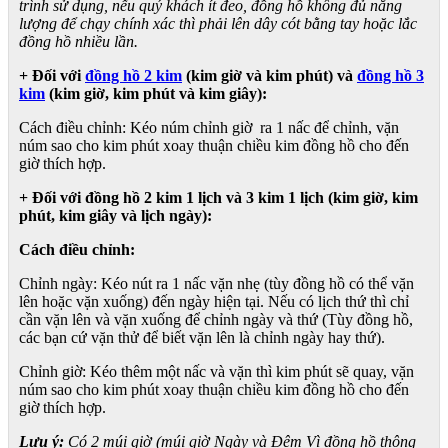
trình sử dụng, nếu quý khách ít đeo, đồng hồ không đủ năng
lượng để chạy chính xác thì phải lên dây cót bằng tay hoặc lắc
đồng hồ nhiều lần.
+ Đối với
đồng hồ 2 kim
(kim giờ và kim phút) và
đồng hồ 3
kim
(kim giờ, kim phút và kim giây):
Cách điều chỉnh: Kéo núm chỉnh giờ ra 1 nấc để chỉnh, vặn
núm sao cho kim phút xoay thuận chiều kim đồng hồ cho đến
giờ thích hợp.
+ Đối với đồng hồ 2 kim 1 lịch và 3 kim 1 lịch (kim giờ, kim
phút, kim giây và lịch ngày):
Cách điều chỉnh:
Chỉnh ngày: Kéo nút ra 1 nấc vặn nhẹ (tùy đồng hồ có thể vặn
lên hoặc vặn xuống) đến ngày hiện tại. Nếu có lịch thứ thì chỉ
cần vặn lên và vặn xuống để chỉnh ngày và thứ (Tùy đồng hồ,
các bạn cứ vặn thử để biết vặn lên là chỉnh ngày hay thứ).
Chỉnh giờ: Kéo thêm một nấc và vặn thì kim phút sẽ quay, vặn
núm sao cho kim phút xoay thuận chiều kim đồng hồ cho đến
giờ thích hợp.
Lưu ý:
Có 2 múi giờ (múi giờ Ngày và Đêm Vì đồng hồ thông