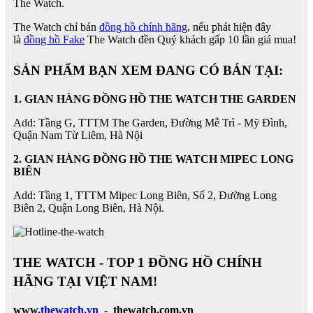
The Watch.
The Watch chỉ bán
đồng hồ chính hãng
, nếu phát hiện đây
là
đồng hồ Fake
The Watch đền Quý khách gấp 10 lần giá mua!
SẢN PHẨM BẠN XEM ĐANG CÓ BÁN TẠI:
1. GIAN HÀNG ĐỒNG HỒ THE WATCH THE GARDEN
Add: Tầng G, TTTM The Garden, Đường Mễ Trì - Mỹ Đình,
Quận Nam Từ Liêm, Hà Nội
2. GIAN HÀNG ĐỒNG HỒ
THE WATCH
MIPEC LONG
BIÊN
Add: Tầng 1, TTTM Mipec Long Biên, Số 2, Đường Long
Biên 2, Quận Long Biên, Hà Nội.
THE WATCH - TOP 1 ĐỒNG HỒ CHÍNH
HÃNG TẠI VIỆT NAM!
www.
thewatch.vn
- thewatch.com.vn