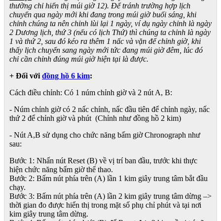
thường chỉ hiển thị múi giờ 12). Để tránh trường hợp lịch
chuyển qua ngày mới khi đang trong múi giờ buổi sáng, khi
chỉnh chúng ta nên chỉnh lùi lại 1 ngày, ví dụ ngày chỉnh là ngày
2 Dương lịch, thứ 3 (nếu có lịch Thứ) thì chúng ta chỉnh là ngày
1 và thứ 2, sau đó kéo ra thêm 1 nấc và vặn để chỉnh giờ, khi
thấy lịch chuyển sang ngày mới tức đang múi giờ đêm, lúc đó
chỉ cần chỉnh đúng múi giờ hiện tại là được.
+ Đối với
đồng hồ 6 kim
:
Cách điều chỉnh: Có 1 núm chỉnh giờ và 2 nút A, B:
- Núm chỉnh giờ có 2 nấc chỉnh, nấc đầu tiên để chỉnh ngày, nấc
thứ 2 để chỉnh giờ và phút (Chỉnh như đồng hồ 2 kim)
- Nút A,B sử dụng cho chức năng bấm giờ Chronograph như
sau:
Bước 1: Nhấn nút Reset (B) về vị trí ban đầu, trước khi thực
hiện chức năng bấm giờ thể thao.
Bước 2: Bấm nút phía trên (A) lần 1 kim giây trung tâm bắt đầu
chạy.
Bước 3: Bấm nút phía trên (A) lần 2 kim giây trung tâm dừng –>
thời gian đo được hiển thị trong mặt số phụ chỉ phút và tại nơi
kim giây trung tâm dừng.