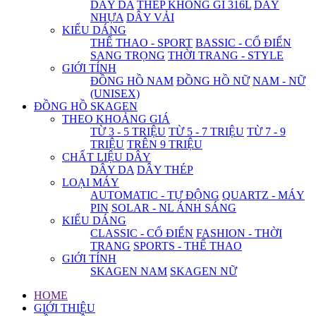
DÂY DA
THÉP KHÔNG GỈ 316L
DÂY
NHỰA
DÂY VẢI
KIỂU DÁNG
THỂ THAO - SPORT
BASSIC - CỔ ĐIỂN
SANG TRỌNG
THỜI TRANG - STYLE
GIỚI TÍNH
ĐỒNG HỒ NAM
ĐỒNG HỒ NỮ
NAM - NỮ
(UNISEX)
ĐỒNG HỒ SKAGEN
THEO KHOẢNG GIÁ
TỪ 3 - 5 TRIỆU
TỪ 5 - 7 TRIỆU
TỪ 7 - 9
TRIỆU
TRÊN 9 TRIỆU
CHẤT LIỆU DÂY
DÂY DA
DÂY THÉP
LOẠI MÁY
AUTOMATIC - TỰ ĐỘNG
QUARTZ - MÁY
PIN
SOLAR - NL ÁNH SÁNG
KIỂU DÁNG
CLASSIC - CỔ ĐIỂN
FASHION - THỜI
TRANG
SPORTS - THỂ THAO
GIỚI TÍNH
SKAGEN NAM
SKAGEN NỮ
HOME
GIỚI THIỆU