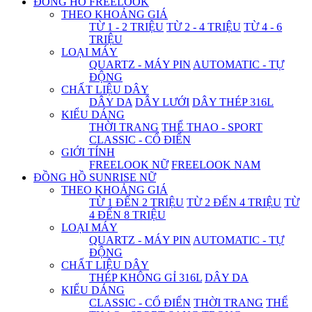
ĐỒNG HỒ FREELOOK
THEO KHOẢNG GIÁ
TỪ 1 - 2 TRIỆU
TỪ 2 - 4 TRIỆU
TỪ 4 - 6
TRIỆU
LOẠI MÁY
QUARTZ - MÁY PIN
AUTOMATIC - TỰ
ĐỘNG
CHẤT LIỆU DÂY
DÂY DA
DÂY LƯỚI
DÂY THÉP 316L
KIỂU DÁNG
THỜI TRANG
THỂ THAO - SPORT
CLASSIC - CỔ ĐIỂN
GIỚI TÍNH
FREELOOK NỮ
FREELOOK NAM
ĐỒNG HỒ SUNRISE NỮ
THEO KHOẢNG GIÁ
TỪ 1 ĐẾN 2 TRIỆU
TỪ 2 ĐẾN 4 TRIỆU
TỪ
4 ĐẾN 8 TRIỆU
LOẠI MÁY
QUARTZ - MÁY PIN
AUTOMATIC - TỰ
ĐỘNG
CHẤT LIỆU DÂY
THÉP KHÔNG GỈ 316L
DÂY DA
KIỂU DÁNG
CLASSIC - CỔ ĐIỂN
THỜI TRANG
THỂ