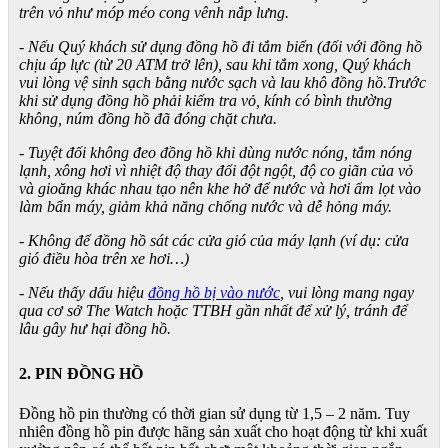
trên vỏ như móp méo cong vênh nắp lưng.
- Nếu Quý khách sử dụng đồng hồ đi tắm biển (đối với đồng hồ
chịu áp lực (từ 20 ATM trở lên), sau khi tắm xong, Quý khách
vui lòng vệ sinh sạch bằng nước sạch và lau khô đồng hồ.Trước
khi sử dụng đồng hồ phải kiểm tra vỏ, kính có bình thường
không, núm đồng hồ đã đóng chặt chưa.
- Tuyệt đối không đeo đồng hồ khi dùng nước nóng, tắm nóng
lạnh, xông hơi vì nhiệt độ thay đổi đột ngột, độ co giãn của vỏ
và gioăng khác nhau tạo nên khe hở để nước và hơi ẩm lọt vào
làm bẩn máy, giảm khả năng chống nước và dễ hỏng máy.
- Không để đồng hồ sát các cửa gió của máy lạnh (ví dụ: cửa
gió điều hòa trên xe hơi…)
- Nếu thấy dấu hiệu
đồng hồ bị vào nước
, vui lòng mang ngay
qua cơ sở The Watch hoặc TTBH gần nhất để xử lý, tránh để
lâu gây hư hại đồng hồ.
2. PIN ĐỒNG HỒ
Đồng hồ pin thường có thời gian sử dụng từ 1,5 – 2 năm. Tuy
nhiên đồng hồ pin được hãng sản xuất cho hoạt động từ khi xuất