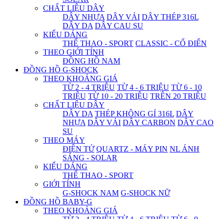
CHẤT LIỆU DÂY
DÂY NHỰA
DÂY VẢI
DÂY THÉP 316L
DÂY DA
DÂY CAU SU
KIỂU DÁNG
THỂ THAO - SPORT
CLASSIC - CỔ ĐIỂN
THEO GIỚI TÍNH
ĐỒNG HỒ NAM
ĐỒNG HỒ G-SHOCK
THEO KHOẢNG GIÁ
TỪ 2 - 4 TRIỆU
TỪ 4 - 6 TRIỆU
TỪ 6 - 10
TRIỆU
TỪ 10 - 20 TRIỆU
TRÊN 20 TRIỆU
CHẤT LIỆU DÂY
DÂY DA
THÉP KHÔNG GỈ 316L
DÂY
NHỰA
DÂY VẢI
DÂY CARBON
DÂY CAO
SU
THEO MÁY
ĐIỆN TỬ
QUARTZ - MÁY PIN
NL ÁNH
SÁNG - SOLAR
KIỂU DÁNG
THỂ THAO - SPORT
GIỚI TÍNH
G-SHOCK NAM
G-SHOCK NỮ
ĐỒNG HỒ BABY-G
THEO KHOẢNG GIÁ