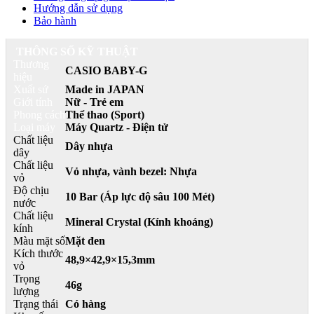
Hướng dẫn sử dụng
Bảo hành
THÔNG SỐ KỸ THUẬT
Thương
CASIO BABY-G
hiệu
Xuất sứ
Made in JAPAN
Giới tính
Nữ - Trẻ em
Phong cách
Thể thao (Sport)
Loại máy
Máy Quartz - Điện tử
Chất liệu
Dây nhựa
dây
Chất liệu
Vỏ nhựa, vành bezel: Nhựa
vỏ
Độ chịu
10 Bar (Áp lực độ sâu 100 Mét)
nước
Chất liệu
Mineral Crystal (Kính khoáng)
kính
Màu mặt số
Mặt đen
Kích thước
48,9×42,9×15,3mm
vỏ
Trọng
46g
lượng
Trạng thái
Có hàng