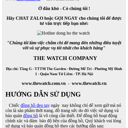
Ở đâu khó - Có chúng tôi !
Hãy CHAT ZALO hoặc GỌI NGAY cho chúng tôi để được
tư vấn trực tiếp bạn nhé:
"Chúng tôi làm việc chăm chỉ để mang đến những điều tuyệt
vời và sự phục vụ tốt nhất cho khách hàng"
THE WATCH COMPANY
Địa chỉ: Tầng G - TTTM The Garden - Đường Mễ Trì - Phường Mỹ Đình
1 - Quận Nam Từ Liêm - TP. Hà Nội
www.thewatch.com.vn - www.thewatch.vn
HƯỚNG DẪN SỬ DỤNG
Chiếc
đồng hồ đeo tay
ngày nay không chỉ để xem giờ mà nó
còn là sản phẩm thời trang, đồ trang sức do đó việc sử dụng và
bảo quản
đồng hồ
là vô cùng cần thiết. Để đồng hồ hoạt động
chính xác và đảm bảo độ bền của đồng hồ, Quý khách vui lòng
sử dụng và bảo quản đồng hồ theo các hướng dẫn sau: