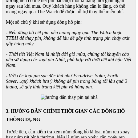
xưởng nên có thể hết pin bất chợt một khoảng thời gian ngắn
ngay sau khi mua. Quý khách hàng không cần lo lắng, có thể
mang ngay qua The Watch để được hỗ trợ thay thế miễn phí.
Một số chú ý khi sử dụng đồng hồ pin:
- Nếu đồng hồ hết pin, nên mang ngay qua The Watch hoặc
TTBH để thay pin, không để lâu dễ gây tình trạng pin chảy axit
gây hỏng máy.
- Thời tiết Việt Nam là nhiệt đới gió mùa, chúng tôi khuyến cáo
nên sử dụng các loại pin Nhật, phù hợp với thời tiết khí hậu Việt
Nam.
- Với các loại pin sạc đặc thù như Eco-drive, Solar, Earth
Saver…quý khách lưu ý không để pin trong bóng tối lâu quá 2
tháng, sẽ gây tình trạng kiệt pin và hỏng pin.
3. HƯỚNG DẪN CHỈNH THỜI GIAN CÁC ĐỒNG HỒ
THÔNG DỤNG
Trước tiên, cần kiểm tra xem núm đồng hồ là loại núm ren xoáy
hay núm rút bình thường. Nếu là núm ren xoáy, cần xoáy ren