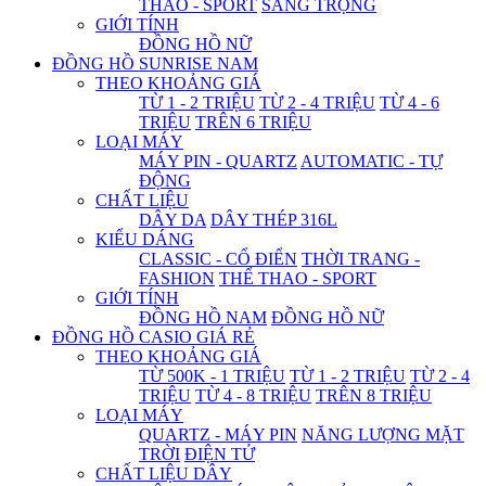
THAO - SPORT
SANG TRỌNG
GIỚI TÍNH
ĐỒNG HỒ NỮ
ĐỒNG HỒ SUNRISE NAM
THEO KHOẢNG GIÁ
TỪ 1 - 2 TRIỆU
TỪ 2 - 4 TRIỆU
TỪ 4 - 6
TRIỆU
TRÊN 6 TRIỆU
LOẠI MÁY
MÁY PIN - QUARTZ
AUTOMATIC - TỰ
ĐỘNG
CHẤT LIỆU
DÂY DA
DÂY THÉP 316L
KIỂU DÁNG
CLASSIC - CỔ ĐIỂN
THỜI TRANG -
FASHION
THỂ THAO - SPORT
GIỚI TÍNH
ĐỒNG HỒ NAM
ĐỒNG HỒ NỮ
ĐỒNG HỒ CASIO GIÁ RẺ
THEO KHOẢNG GIÁ
TỪ 500K - 1 TRIỆU
TỪ 1 - 2 TRIỆU
TỪ 2 - 4
TRIỆU
TỪ 4 - 8 TRIỆU
TRÊN 8 TRIỆU
LOẠI MÁY
QUARTZ - MÁY PIN
NĂNG LƯỢNG MẶT
TRỜI
ĐIỆN TỬ
CHẤT LIỆU DÂY