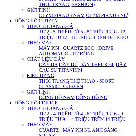
THỜI TRANG (FASHION)
GIỚI TÍNH
OLYM PIANUS NAM
OLYM PIANUS NỮ
ĐỒNG HỒ CITIZEN
THEO KHOẢNG GIÁ
TỪ 2 - 5 TRIỆU
TỪ 5 - 8 TRIỆU
TỪ 8 - 12
TRIỆU
TỪ 12 - 16 TRIỆU
TRÊN 16 TRIỆU
THEO MÁY
MÁY PIN - QUARTZ
ECO - DRIVE
AUTOMATIC - TỰ ĐỘNG
CHẤT LIỆU DÂY
DÂY DA
DÂY DÙ
DÂY THÉP 316L
DÂY
CAU SU
TITANIUM
KIỂU DÁNG
THỜI TRANG
THỂ THAO - SPORT
CLASSIC - CỔ ĐIỂN
GIỚI TÍNH
ĐỒNG HỒ NAM
ĐỒNG HỒ NỮ
ĐỒNG HỒ EDIFICE
THEO KHOẢNG GIÁ
TỪ 2 - 4 TRIỆU
TỪ 4 - 6 TRIỆU
TỪ 6 - 9
TRIỆU
TỪ 9 - 14 TRIỆU
TRÊN 14 TRIỆU
THEO MÁY
QUARTZ - MÁY PIN
NL ÁNH SÁNG -
SOLAR