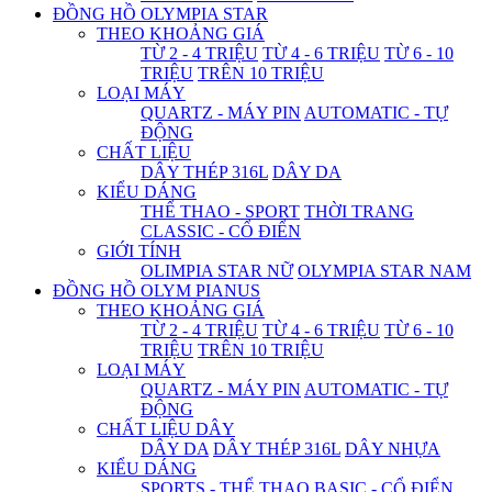
ĐỒNG HỒ OLYMPIA STAR
THEO KHOẢNG GIÁ
TỪ 2 - 4 TRIỆU
TỪ 4 - 6 TRIỆU
TỪ 6 - 10
TRIỆU
TRÊN 10 TRIỆU
LOẠI MÁY
QUARTZ - MÁY PIN
AUTOMATIC - TỰ
ĐỘNG
CHẤT LIỆU
DÂY THÉP 316L
DÂY DA
KIỂU DÁNG
THỂ THAO - SPORT
THỜI TRANG
CLASSIC - CỔ ĐIỂN
GIỚI TÍNH
OLIMPIA STAR NỮ
OLYMPIA STAR NAM
ĐỒNG HỒ OLYM PIANUS
THEO KHOẢNG GIÁ
TỪ 2 - 4 TRIỆU
TỪ 4 - 6 TRIỆU
TỪ 6 - 10
TRIỆU
TRÊN 10 TRIỆU
LOẠI MÁY
QUARTZ - MÁY PIN
AUTOMATIC - TỰ
ĐỘNG
CHẤT LIỆU DÂY
DÂY DA
DÂY THÉP 316L
DÂY NHỰA
KIỂU DÁNG
SPORTS - THỂ THAO
BASIC - CỔ ĐIỂN