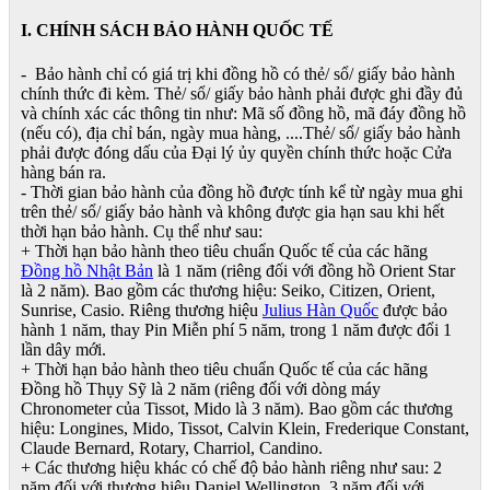
I. CHÍNH SÁCH BẢO HÀNH QUỐC TẾ
- Bảo hành chỉ có giá trị khi đồng hồ có thẻ/ sổ/ giấy bảo hành
chính thức đi kèm. Thẻ/ sổ/ giấy bảo hành phải được ghi đầy đủ
và chính xác các thông tin như: Mã số đồng hồ, mã đáy đồng hồ
(nếu có), địa chỉ bán, ngày mua hàng, ....Thẻ/ sổ/ giấy bảo hành
phải được đóng dấu của Đại lý ủy quyền chính thức hoặc Cửa
hàng bán ra.
- Thời gian bảo hành của đồng hồ được tính kể từ ngày mua ghi
trên thẻ/ sổ/ giấy bảo hành và không được gia hạn sau khi hết
thời hạn bảo hành. Cụ thể như sau:
+ Thời hạn bảo hành theo tiêu chuẩn Quốc tế của các hãng
Đồng hồ Nhật Bản
là 1 năm (riêng đối với đồng hồ Orient Star
là 2 năm). Bao gồm các thương hiệu: Seiko, Citizen, Orient,
Sunrise, Casio. Riêng thương hiệu
Julius Hàn Quốc
được bảo
hành 1 năm, thay Pin Miễn phí 5 năm, trong 1 năm được đổi 1
lần dây mới.
+ Thời hạn bảo hành theo tiêu chuẩn Quốc tế của các hãng
Đồng hồ Thụy Sỹ là 2 năm (riêng đối với dòng máy
Chronometer của Tissot, Mido là 3 năm). Bao gồm các thương
hiệu: Longines, Mido, Tissot, Calvin Klein, Frederique Constant,
Claude Bernard, Rotary, Charriol, Candino.
+ Các thương hiệu khác có chế độ bảo hành riêng như sau: 2
năm đối với thương hiệu Daniel Wellington, 3 năm đối với