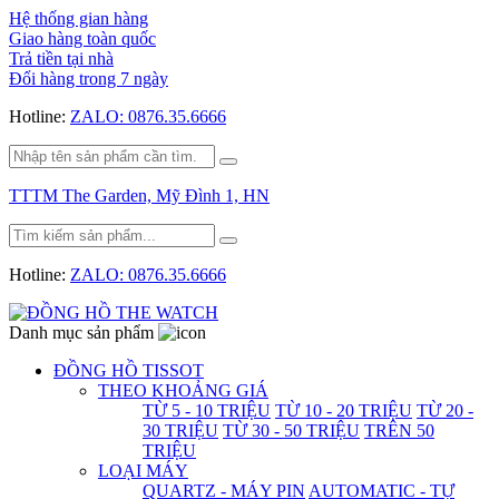
Hệ thống gian hàng
Giao hàng toàn quốc
Trả tiền tại nhà
Đổi hàng trong 7 ngày
Hotline:
ZALO: 0876.35.6666
TTTM The Garden, Mỹ Đình 1, HN
Hotline:
ZALO: 0876.35.6666
Danh mục sản phẩm
ĐỒNG HỒ TISSOT
THEO KHOẢNG GIÁ
TỪ 5 - 10 TRIỆU
TỪ 10 - 20 TRIỆU
TỪ 20 -
30 TRIỆU
TỪ 30 - 50 TRIỆU
TRÊN 50
TRIỆU
LOẠI MÁY
QUARTZ - MÁY PIN
AUTOMATIC - TỰ