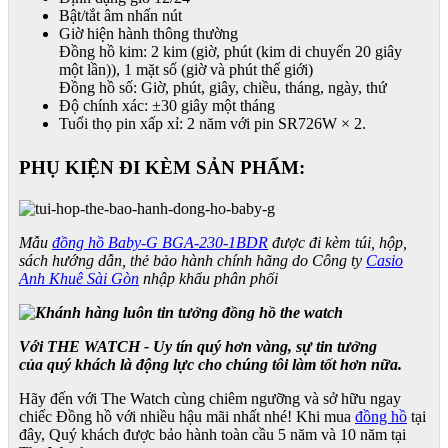
Bật/tắt âm nhấn nút
Giờ hiện hành thông thường
Đồng hồ kim: 2 kim (giờ, phút (kim di chuyển 20 giây
một lần)), 1 mặt số (giờ và phút thế giới)
Đồng hồ số: Giờ, phút, giây, chiều, tháng, ngày, thứ
Độ chính xác: ±30 giây một tháng
Tuổi thọ pin xấp xỉ: 2 năm với pin SR726W × 2.
PHỤ KIỆN ĐI KÈM SẢN PHẨM:
Mẫu
đồng hồ Baby-G BGA-230-1BDR
được đi kèm túi, hộp,
sách hướng dẫn, thẻ bảo hành chính hãng do Công ty
Casio
Anh Khuê Sài Gòn
nhập khẩu phân phối
Với THE WATCH - Uy tín quý hơn vàng, sự tin tưởng
của quý khách là động lực cho chúng tôi làm tốt hơn nữa.
Hãy đến với The Watch cùng chiêm ngưỡng và sở hữu ngay
chiếc Đồng hồ với nhiều hậu mãi nhất nhé! Khi mua
đồng hồ
tại
đây, Quý khách được bảo hành toàn cầu 5 năm và 10 năm tại