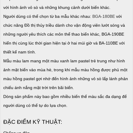
với hình ảnh vỏ sò và những khung cảnh dưới biển khác.
Người dùng có thể chọn từ ba mẫu khác nhau:
BGA-180BE
với
chức năng Đồ thị thủy triều dành cho vận động viên lướt sóng và
những người yêu thích các môn thể thao biển khác, BGA-190BE
hiển thị cùng lúc thời gian hiện tại ở hai múi giờ và BA-110BE với
thiết kế nam tính.
Mẫu màu lam mang một màu xanh lam pastel trẻ trung như hình
ảnh mặt biển vào mùa hè, trong khi mẫu màu hồng được phủ một
màu hồng pastel gợi nhớ đến hình ảnh những vỏ sò lấp lánh phản
chiếu ánh nắng mặt trời trên bãi biển.
Dòng sản phẩm này bao gồm nhiều biến thể màu sắc đa dạng để
người dùng có thể tự do lựa chọn.
ĐẶC ĐIỂM KỸ THUẬT:
Chống va đập