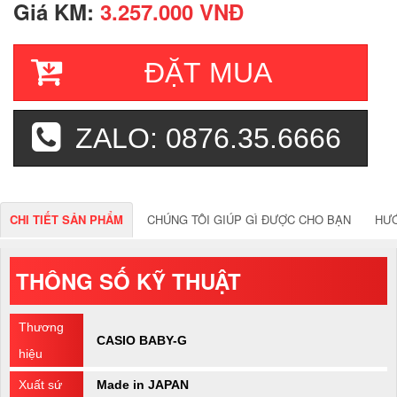
Giá KM:
3.257.000 VNĐ
ĐẶT MUA
ZALO: 0876.35.6666
CHI TIẾT SẢN PHẨM
CHÚNG TÔI GIÚP GÌ ĐƯỢC CHO BẠN
HƯ
THÔNG SỐ KỸ THUẬT
Thương
CASIO BABY-G
hiệu
Xuất sứ
Made in JAPAN