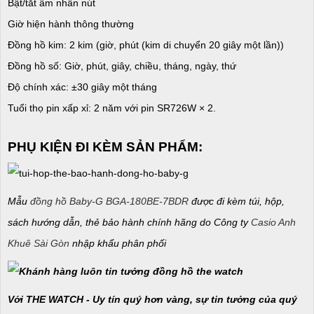
Bật/tắt âm nhấn nút
Giờ hiện hành thông thường
Đồng hồ kim: 2 kim (giờ, phút (kim di chuyển 20 giây một lần))
Đồng hồ số: Giờ, phút, giây, chiều, tháng, ngày, thứ
Độ chính xác: ±30 giây một tháng
Tuổi thọ pin xấp xỉ: 2 năm với pin SR726W × 2.
PHỤ KIỆN ĐI KÈM SẢN PHẨM:
Mẫu
đồng hồ Baby-G BGA-180BE-7BDR
được đi kèm túi, hộp,
sách hướng dẫn, thẻ bảo hành chính hãng do Công ty
Casio Anh
Khuê Sài Gòn
nhập khẩu phân phối
Với THE WATCH - Uy tín quý hơn vàng, sự tin tưởng của quý