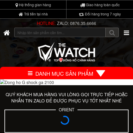
Hệ thống gian hàng
Giao hàng toàn quốc
Trả tiền tại nhà
Đổi hàng trong 7 ngày
HOTLINE:
ZALO: 0876.35.6666
DANH MỤC SẢN PHẨM
QUÝ KHÁCH MUA HÀNG VUI LÒNG GỌI TRỰC TIẾP HOẶC
NHẮN TIN ZALO ĐỂ ĐƯỢC PHỤC VỤ TỐT NHẤT NHÉ
ORIENT