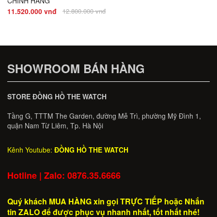
CHÍNH HÃNG
2.
11.520.000 vnđ
12.800.000 vnđ
SHOWROOM BÁN HÀNG
STORE ĐỒNG HỒ THE WATCH
Tầng G, TTTM The Garden, đường Mễ Trì, phường Mỹ Đình 1,
quận Nam Từ Liêm, Tp. Hà Nội
Kênh Youtube:
ĐỒNG HỒ THE WATCH
Hotline | Zalo: 0876.35.6666
Quý khách MUA HÀNG xin gọi TRỰC TIẾP hoặc Nhắn
tin ZALO để được phục vụ nhanh nhất, tốt nhất nhé!