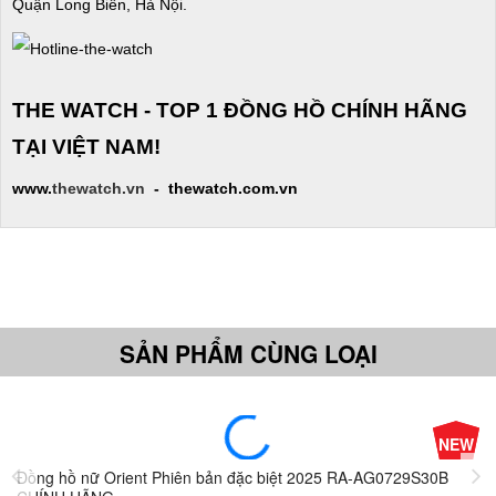
Quận Long Biên, Hà Nội.
THE WATCH - TOP 1 ĐỒNG HỒ CHÍNH HÃNG
TẠI VIỆT NAM!
www.
thewatch.vn
- thewatch.com.vn
SẢN PHẨM CÙNG LOẠI
-10%
NEW
Đ
Giá
Đồng hồ nữ Orient Phiên bản đặc biệt 2025 RA-AG0729S30B