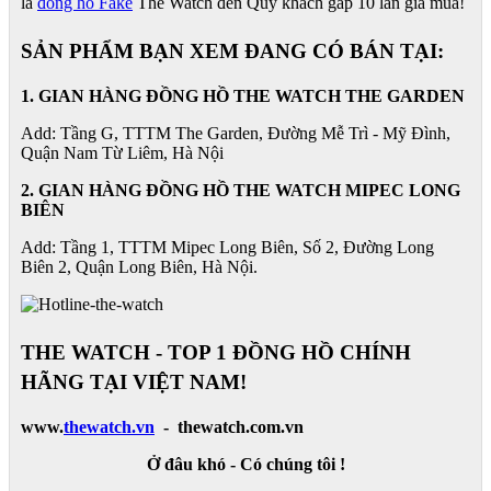
là
đồng hồ Fake
The Watch đền Quý khách gấp 10 lần giá mua!
SẢN PHẨM BẠN XEM ĐANG CÓ BÁN TẠI:
1. GIAN HÀNG ĐỒNG HỒ THE WATCH THE GARDEN
Add: Tầng G, TTTM The Garden, Đường Mễ Trì - Mỹ Đình,
Quận Nam Từ Liêm, Hà Nội
2. GIAN HÀNG ĐỒNG HỒ
THE WATCH
MIPEC LONG
BIÊN
Add: Tầng 1, TTTM Mipec Long Biên, Số 2, Đường Long
Biên 2, Quận Long Biên, Hà Nội.
THE WATCH - TOP 1 ĐỒNG HỒ CHÍNH
HÃNG TẠI VIỆT NAM!
www.
thewatch.vn
- thewatch.com.vn
Ở đâu khó - Có chúng tôi !