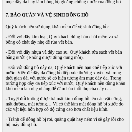
mục dây da hay làm hỏng bộ gioăng chống nước của đồng hồ.
7. BẢO QUẢN VÀ VỆ SINH ĐỒNG HỒ
Quý khách nên sử dụng khăn mềm để vệ sinh đồng hồ:
- Đối với dây kim loại, Quý khách dùng bàn chải mềm và xà
bông có chất tẩy nhẹ để rửa vết bẩn.
- Đối với dây nhựa và dây cao su, Quý khách rửa sách vết bẩn
bằng nước ( không được dùng dung môi).
- Đối với đồng hồ dây da, Quý khách nên hạn chế tiếp xúc với
nước. Việc để dây da đồng hồ tiếp xúc thường xuyên và trong
thời gian dài với nước sẽ có hiện tượng ẩm mục dây da. Trong
trường hợp dây da tiếp xúc với nước, Quý khách nên dùng khăn
khô mềm lau nhẹ nhàng để đảm bảo tuổi thọ của dây da.
- Tuyệt đối không được trà mặt kính đồng hồ lên các vật cứng,
mặt đường, mặt tường… Vì có thể làm mặt đồng hồ bị xước do
các vật liệu hỗn hợp có độ cứng cao hơn chất liệu kính.
- Tránh để đồng hồ bị rơi, quăng quật hay ném vì sẽ gây lỗi cho
bộ máy đồng hồ.