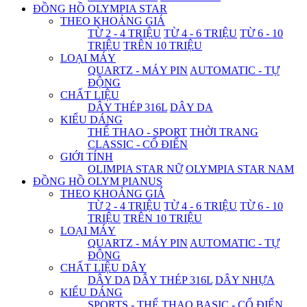
ĐỒNG HỒ OLYMPIA STAR
THEO KHOẢNG GIÁ
TỪ 2 - 4 TRIỆU
TỪ 4 - 6 TRIỆU
TỪ 6 - 10
TRIỆU
TRÊN 10 TRIỆU
LOẠI MÁY
QUARTZ - MÁY PIN
AUTOMATIC - TỰ
ĐỘNG
CHẤT LIỆU
DÂY THÉP 316L
DÂY DA
KIỂU DÁNG
THỂ THAO - SPORT
THỜI TRANG
CLASSIC - CỔ ĐIỂN
GIỚI TÍNH
OLIMPIA STAR NỮ
OLYMPIA STAR NAM
ĐỒNG HỒ OLYM PIANUS
THEO KHOẢNG GIÁ
TỪ 2 - 4 TRIỆU
TỪ 4 - 6 TRIỆU
TỪ 6 - 10
TRIỆU
TRÊN 10 TRIỆU
LOẠI MÁY
QUARTZ - MÁY PIN
AUTOMATIC - TỰ
ĐỘNG
CHẤT LIỆU DÂY
DÂY DA
DÂY THÉP 316L
DÂY NHỰA
KIỂU DÁNG
SPORTS - THỂ THAO
BASIC - CỔ ĐIỂN