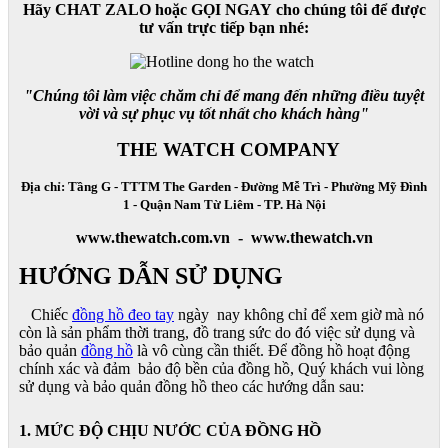
Hãy CHAT ZALO hoặc GỌI NGAY cho chúng tôi để được
tư vấn trực tiếp bạn nhé:
"Chúng tôi làm việc chăm chỉ để mang đến những điều tuyệt
vời và sự phục vụ tốt nhất cho khách hàng"
THE WATCH COMPANY
Địa chỉ: Tầng G - TTTM The Garden - Đường Mễ Trì - Phường Mỹ Đình
1 - Quận Nam Từ Liêm - TP. Hà Nội
www.thewatch.com.vn - www.thewatch.vn
HƯỚNG DẪN SỬ DỤNG
Chiếc
đồng hồ đeo tay
ngày nay không chỉ để xem giờ mà nó
còn là sản phẩm thời trang, đồ trang sức do đó việc sử dụng và
bảo quản
đồng hồ
là vô cùng cần thiết. Để đồng hồ hoạt động
chính xác và đảm bảo độ bền của đồng hồ, Quý khách vui lòng
sử dụng và bảo quản đồng hồ theo các hướng dẫn sau:
1. MỨC ĐỘ CHỊU NƯỚC CỦA ĐỒNG HỒ