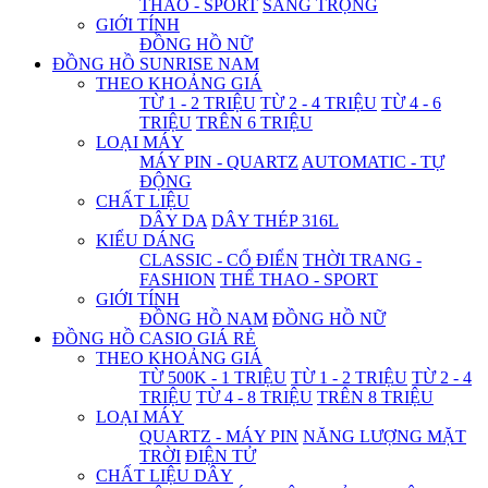
THAO - SPORT
SANG TRỌNG
GIỚI TÍNH
ĐỒNG HỒ NỮ
ĐỒNG HỒ SUNRISE NAM
THEO KHOẢNG GIÁ
TỪ 1 - 2 TRIỆU
TỪ 2 - 4 TRIỆU
TỪ 4 - 6
TRIỆU
TRÊN 6 TRIỆU
LOẠI MÁY
MÁY PIN - QUARTZ
AUTOMATIC - TỰ
ĐỘNG
CHẤT LIỆU
DÂY DA
DÂY THÉP 316L
KIỂU DÁNG
CLASSIC - CỔ ĐIỂN
THỜI TRANG -
FASHION
THỂ THAO - SPORT
GIỚI TÍNH
ĐỒNG HỒ NAM
ĐỒNG HỒ NỮ
ĐỒNG HỒ CASIO GIÁ RẺ
THEO KHOẢNG GIÁ
TỪ 500K - 1 TRIỆU
TỪ 1 - 2 TRIỆU
TỪ 2 - 4
TRIỆU
TỪ 4 - 8 TRIỆU
TRÊN 8 TRIỆU
LOẠI MÁY
QUARTZ - MÁY PIN
NĂNG LƯỢNG MẶT
TRỜI
ĐIỆN TỬ
CHẤT LIỆU DÂY