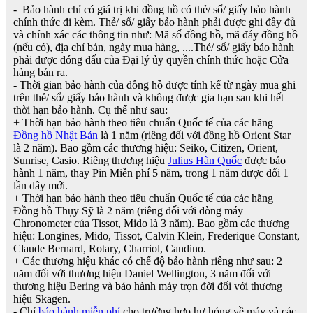
- Bảo hành chỉ có giá trị khi đồng hồ có thẻ/ sổ/ giấy bảo hành
chính thức đi kèm. Thẻ/ sổ/ giấy bảo hành phải được ghi đầy đủ
và chính xác các thông tin như: Mã số đồng hồ, mã đáy đồng hồ
(nếu có), địa chỉ bán, ngày mua hàng, ....Thẻ/ sổ/ giấy bảo hành
phải được đóng dấu của Đại lý ủy quyền chính thức hoặc Cửa
hàng bán ra.
- Thời gian bảo hành của đồng hồ được tính kể từ ngày mua ghi
trên thẻ/ sổ/ giấy bảo hành và không được gia hạn sau khi hết
thời hạn bảo hành. Cụ thể như sau:
+ Thời hạn bảo hành theo tiêu chuẩn Quốc tế của các hãng
Đồng hồ Nhật Bản
là 1 năm (riêng đối với đồng hồ Orient Star
là 2 năm). Bao gồm các thương hiệu: Seiko, Citizen, Orient,
Sunrise, Casio. Riêng thương hiệu
Julius Hàn Quốc
được bảo
hành 1 năm, thay Pin Miễn phí 5 năm, trong 1 năm được đổi 1
lần dây mới.
+ Thời hạn bảo hành theo tiêu chuẩn Quốc tế của các hãng
Đồng hồ Thụy Sỹ là 2 năm (riêng đối với dòng máy
Chronometer của Tissot, Mido là 3 năm). Bao gồm các thương
hiệu: Longines, Mido, Tissot, Calvin Klein, Frederique Constant,
Claude Bernard, Rotary, Charriol, Candino.
+ Các thương hiệu khác có chế độ bảo hành riêng như sau: 2
năm đối với thương hiệu Daniel Wellington, 3 năm đối với
thương hiệu Bering và bảo hành máy trọn đời đối với thương
hiệu Skagen.
- Chỉ
bảo hành miễn phí
cho trường hợp hư hỏng về máy và các