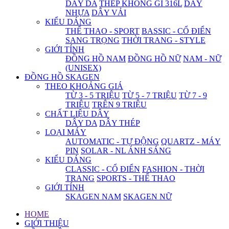
DÂY DA
THÉP KHÔNG GỈ 316L
DÂY
NHỰA
DÂY VẢI
KIỂU DÁNG
THỂ THAO - SPORT
BASSIC - CỔ ĐIỂN
SANG TRỌNG
THỜI TRANG - STYLE
GIỚI TÍNH
ĐỒNG HỒ NAM
ĐỒNG HỒ NỮ
NAM - NỮ
(UNISEX)
ĐỒNG HỒ SKAGEN
THEO KHOẢNG GIÁ
TỪ 3 - 5 TRIỆU
TỪ 5 - 7 TRIỆU
TỪ 7 - 9
TRIỆU
TRÊN 9 TRIỆU
CHẤT LIỆU DÂY
DÂY DA
DÂY THÉP
LOẠI MÁY
AUTOMATIC - TỰ ĐỘNG
QUARTZ - MÁY
PIN
SOLAR - NL ÁNH SÁNG
KIỂU DÁNG
CLASSIC - CỔ ĐIỂN
FASHION - THỜI
TRANG
SPORTS - THỂ THAO
GIỚI TÍNH
SKAGEN NAM
SKAGEN NỮ
HOME
GIỚI THIỆU