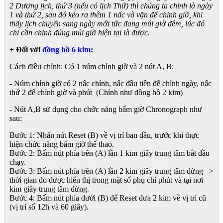
2 Dương lịch, thứ 3 (nếu có lịch Thứ) thì chúng ta chỉnh là ngày
1 và thứ 2, sau đó kéo ra thêm 1 nấc và vặn để chỉnh giờ, khi
thấy lịch chuyển sang ngày mới tức đang múi giờ đêm, lúc đó
chỉ cần chỉnh đúng múi giờ hiện tại là được.
+ Đối với
đồng hồ 6 kim
:
Cách điều chỉnh: Có 1 núm chỉnh giờ và 2 nút A, B:
- Núm chỉnh giờ có 2 nấc chỉnh, nấc đầu tiên để chỉnh ngày, nấc
thứ 2 để chỉnh giờ và phút (Chỉnh như đồng hồ 2 kim)
- Nút A,B sử dụng cho chức năng bấm giờ Chronograph như
sau:
Bước 1: Nhấn nút Reset (B) về vị trí ban đầu, trước khi thực
hiện chức năng bấm giờ thể thao.
Bước 2: Bấm nút phía trên (A) lần 1 kim giây trung tâm bắt đầu
chạy.
Bước 3: Bấm nút phía trên (A) lần 2 kim giây trung tâm dừng –>
thời gian đo được hiển thị trong mặt số phụ chỉ phút và tại nơi
kim giây trung tâm dừng.
Bước 4: Bấm nút phía dưới (B) để Reset đưa 2 kim về vị trí cũ
(vị trí số 12h và 60 giây).