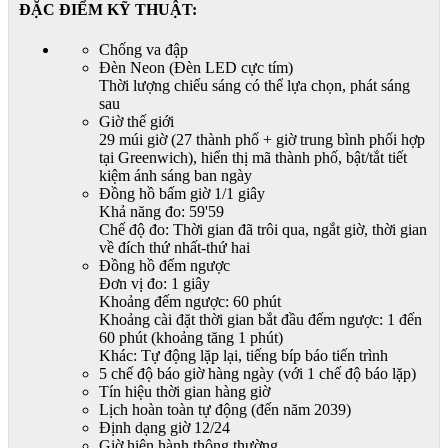
ĐẶC ĐIỂM KỸ THUẬT:
Chống va đập
Đèn Neon (Đèn LED cực tím)
Thời lượng chiếu sáng có thể lựa chọn, phát sáng
sau
Giờ thế giới
29 múi giờ (27 thành phố + giờ trung bình phối hợp
tại Greenwich), hiển thị mã thành phố, bật/tắt tiết
kiệm ánh sáng ban ngày
Đồng hồ bấm giờ 1/1 giây
Khả năng đo: 59'59
Chế độ đo: Thời gian đã trôi qua, ngắt giờ, thời gian
về đích thứ nhất-thứ hai
Đồng hồ đếm ngược
Đơn vị đo: 1 giây
Khoảng đếm ngược: 60 phút
Khoảng cài đặt thời gian bắt đầu đếm ngược: 1 đến
60 phút (khoảng tăng 1 phút)
Khác: Tự động lặp lại, tiếng bíp báo tiến trình
5 chế độ báo giờ hàng ngày (với 1 chế độ báo lặp)
Tín hiệu thời gian hàng giờ
Lịch hoàn toàn tự động (đến năm 2039)
Định dạng giờ 12/24
Giờ hiện hành thông thường