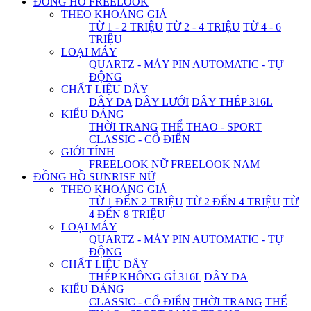
ĐỒNG HỒ FREELOOK
THEO KHOẢNG GIÁ
TỪ 1 - 2 TRIỆU
TỪ 2 - 4 TRIỆU
TỪ 4 - 6
TRIỆU
LOẠI MÁY
QUARTZ - MÁY PIN
AUTOMATIC - TỰ
ĐỘNG
CHẤT LIỆU DÂY
DÂY DA
DÂY LƯỚI
DÂY THÉP 316L
KIỂU DÁNG
THỜI TRANG
THỂ THAO - SPORT
CLASSIC - CỔ ĐIỂN
GIỚI TÍNH
FREELOOK NỮ
FREELOOK NAM
ĐỒNG HỒ SUNRISE NỮ
THEO KHOẢNG GIÁ
TỪ 1 ĐẾN 2 TRIỆU
TỪ 2 ĐẾN 4 TRIỆU
TỪ
4 ĐẾN 8 TRIỆU
LOẠI MÁY
QUARTZ - MÁY PIN
AUTOMATIC - TỰ
ĐỘNG
CHẤT LIỆU DÂY
THÉP KHÔNG GỈ 316L
DÂY DA
KIỂU DÁNG
CLASSIC - CỔ ĐIỂN
THỜI TRANG
THỂ