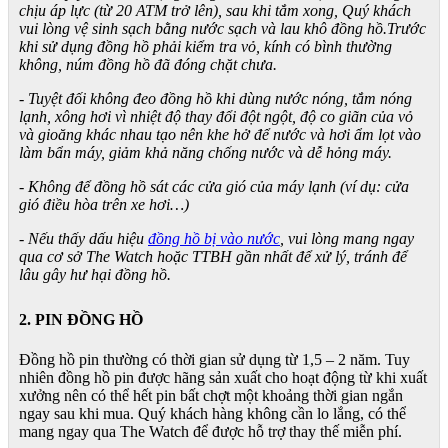
chịu áp lực (từ 20 ATM trở lên), sau khi tắm xong, Quý khách
vui lòng vệ sinh sạch bằng nước sạch và lau khô đồng hồ.Trước
khi sử dụng đồng hồ phải kiểm tra vỏ, kính có bình thường
không, núm đồng hồ đã đóng chặt chưa.
- Tuyệt đối không đeo đồng hồ khi dùng nước nóng, tắm nóng
lạnh, xông hơi vì nhiệt độ thay đổi đột ngột, độ co giãn của vỏ
và gioăng khác nhau tạo nên khe hở để nước và hơi ẩm lọt vào
làm bẩn máy, giảm khả năng chống nước và dễ hỏng máy.
- Không để đồng hồ sát các cửa gió của máy lạnh (ví dụ: cửa
gió điều hòa trên xe hơi…)
- Nếu thấy dấu hiệu
đồng hồ bị vào nước
, vui lòng mang ngay
qua cơ sở The Watch hoặc TTBH gần nhất để xử lý, tránh để
lâu gây hư hại đồng hồ.
2. PIN ĐỒNG HỒ
Đồng hồ pin thường có thời gian sử dụng từ 1,5 – 2 năm. Tuy
nhiên đồng hồ pin được hãng sản xuất cho hoạt động từ khi xuất
xưởng nên có thể hết pin bất chợt một khoảng thời gian ngắn
ngay sau khi mua. Quý khách hàng không cần lo lắng, có thể
mang ngay qua The Watch để được hỗ trợ thay thế miễn phí.