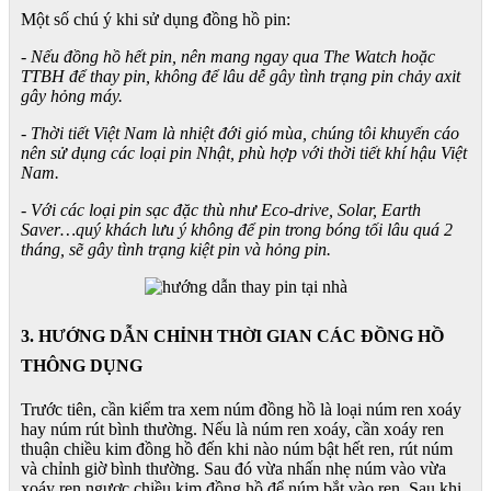
Một số chú ý khi sử dụng đồng hồ pin:
- Nếu đồng hồ hết pin, nên mang ngay qua The Watch hoặc
TTBH để thay pin, không để lâu dễ gây tình trạng pin chảy axit
gây hỏng máy.
- Thời tiết Việt Nam là nhiệt đới gió mùa, chúng tôi khuyến cáo
nên sử dụng các loại pin Nhật, phù hợp với thời tiết khí hậu Việt
Nam.
- Với các loại pin sạc đặc thù như Eco-drive, Solar, Earth
Saver…quý khách lưu ý không để pin trong bóng tối lâu quá 2
tháng, sẽ gây tình trạng kiệt pin và hỏng pin.
3. HƯỚNG DẪN CHỈNH THỜI GIAN CÁC ĐỒNG HỒ
THÔNG DỤNG
Trước tiên, cần kiểm tra xem núm đồng hồ là loại núm ren xoáy
hay núm rút bình thường. Nếu là núm ren xoáy, cần xoáy ren
thuận chiều kim đồng hồ đến khi nào núm bật hết ren, rút núm
và chỉnh giờ bình thường. Sau đó vừa nhấn nhẹ núm vào vừa
xoáy ren ngược chiều kim đồng hồ để núm bắt vào ren. Sau khi