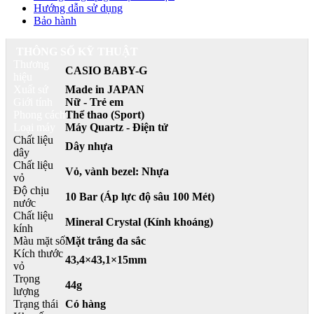
Hướng dẫn sử dụng
Bảo hành
THÔNG SỐ KỸ THUẬT
Thương
CASIO BABY-G
hiệu
Xuất sứ
Made in JAPAN
Giới tính
Nữ - Trẻ em
Phong cách
Thể thao (Sport)
Loại máy
Máy Quartz - Điện tử
Chất liệu
Dây nhựa
dây
Chất liệu
Vỏ, vành bezel: Nhựa
vỏ
Độ chịu
10 Bar (Áp lực độ sâu 100 Mét)
nước
Chất liệu
Mineral Crystal (Kính khoáng)
kính
Màu mặt số
Mặt trắng đa sắc
Kích thước
43,4×43,1×15mm
vỏ
Trọng
44g
lượng
Trạng thái
Có hàng