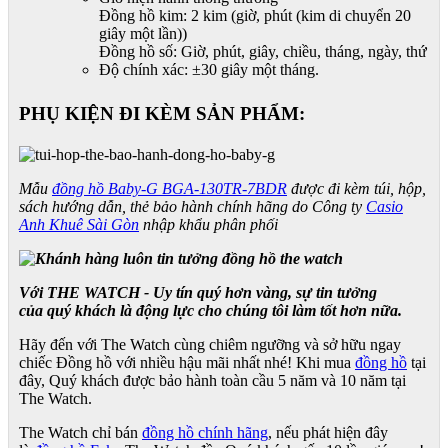
Đồng hồ kim: 2 kim (giờ, phút (kim di chuyển 20
giây một lần))
Đồng hồ số: Giờ, phút, giây, chiều, tháng, ngày, thứ
Độ chính xác: ±30 giây một tháng.
PHỤ KIỆN ĐI KÈM SẢN PHẨM:
Mẫu
đồng hồ Baby-G BGA-130TR-7BDR
được đi kèm túi, hộp,
sách hướng dẫn, thẻ bảo hành chính hãng do Công ty
Casio
Anh Khuê Sài Gòn
nhập khẩu phân phối
Với THE WATCH - Uy tín quý hơn vàng, sự tin tưởng
của quý khách là động lực cho chúng tôi làm tốt hơn nữa.
Hãy đến với The Watch cùng chiêm ngưỡng và sở hữu ngay
chiếc Đồng hồ với nhiều hậu mãi nhất nhé! Khi mua
đồng hồ
tại
đây, Quý khách được bảo hành toàn cầu 5 năm và 10 năm tại
The Watch.
The Watch chỉ bán
đồng hồ chính hãng
, nếu phát hiện đây