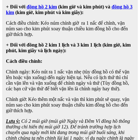
+ Đối với
đồng hồ 2 kim
(kim giờ và kim phút) và
đồng hồ 3
kim
(kim giờ, kim phút và kim giây):
Cách điều chỉnh: Kéo núm chỉnh giờ ra 1 nấc để chỉnh, vặn
núm sao cho kim phút xoay thuận chiều kim đồng hồ cho đến
giờ thích hợp.
+ Đối với đồng hồ 2 kim 1 lịch và 3 kim 1 lịch (kim giờ, kim
phút, kim giây và lịch ngày):
Cách điều chỉnh:
Chỉnh ngày: Kéo nút ra 1 nấc vặn nhẹ (tùy đồng hồ có thể vặn
lên hoặc vặn xuống) đến ngày hiện tại. Nếu có lịch thứ thì chỉ
cần vặn lên và vặn xuống để chỉnh ngày và thứ (Tùy đồng hồ,
các bạn cứ vặn thử để biết vặn lên là chỉnh ngày hay thứ).
Chỉnh giờ: Kéo thêm một nấc và vặn thì kim phút sẽ quay, vặn
núm sao cho kim phút xoay thuận chiều kim đồng hồ cho đến
giờ thích hợp.
Lưu ý:
Có 2 múi giờ (múi giờ Ngày và Đêm Vì đồng hồ thông
thường chỉ hiển thị múi giờ 12). Để tránh trường hợp lịch
chuyển qua ngày mới khi đang trong múi giờ buổi sáng, khi
chỉnh chúng ta nên chỉnh lùi lại 1 ngày, ví dụ ngày chỉnh là ngày