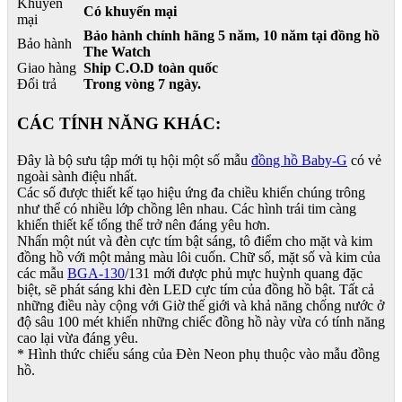
Khuyến
Có khuyến mại
mại
Bảo hành chính hãng 5 năm, 10 năm tại đồng hồ
Bảo hành
The Watch
Giao hàng
Ship C.O.D toàn quốc
Đổi trả
Trong vòng 7 ngày.
CÁC TÍNH NĂNG KHÁC:
Đây là bộ sưu tập mới tụ hội một số mẫu
đồng hồ Baby-G
có vẻ
ngoài sành điệu nhất.
Các số được thiết kế tạo hiệu ứng đa chiều khiến chúng trông
như thể có nhiều lớp chồng lên nhau. Các hình trái tim càng
khiến thiết kế tổng thể trở nên đáng yêu hơn.
Nhấn một nút và đèn cực tím bật sáng, tô điểm cho mặt và kim
đồng hồ với một mảng màu lôi cuốn. Chữ số, mặt số và kim của
các mẫu
BGA-130
/131 mới được phủ mực huỳnh quang đặc
biệt, sẽ phát sáng khi đèn LED cực tím của đồng hồ bật. Tất cả
những điều này cộng với Giờ thế giới và khả năng chống nước ở
độ sâu 100 mét khiến những chiếc đồng hồ này vừa có tính năng
cao lại vừa đáng yêu.
* Hình thức chiếu sáng của Đèn Neon phụ thuộc vào mẫu đồng
hồ.