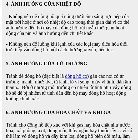
4. ẢNH HƯỞNG CỦA NHIỆT ĐỘ
- Không nên để đồng hồ quá nóng dưới ánh sáng trực tiếp của
mặt trời hoặc ở nơi có nhiệt độ cao trong thời gian dài vì có thể
ảnh hưởng đến bộ máy của đồng hồ, rút ngắn thời gian hoạt
động của pin và ảnh hưởng đến chi tiết khác.
- Không nên để luồng khí lạnh của các loại máy điều hòa thổi
trực tiếp vào đồng hồ một cách thường xuyên, liên tục.
5. ẢNH HƯỞNG CỦA TỪ TRƯỜNG
Tránh để đồng hồ (đặc biệt là
đồng hồ cơ
) gần các nơi có từ
trường mạnh như: tivi, tủ lạnh, lò vi sóng, máy vi tính, dàn âm
thanh... Bởi ở những môi trường có nhiều từ tính như vậy đồng
hồ sẽ dễ bị nhiễm từ tính dẫn đến bộ máy đồng hồ hoạt động
không chính xác.
6. ẢNH HƯỞNG CỦA HÓA CHẤT VÀ KHÍ GA
Tránh cho đồng hồ tiếp xúc với khí gas hay hóa chất như nước
hoa, xà phòng, axit, dung môi, thủy ngân hay thuốc tẩy… vì có
thể làm vỏ đồng hồ và dây kim loại đồng hồ biến đổi màu, làm