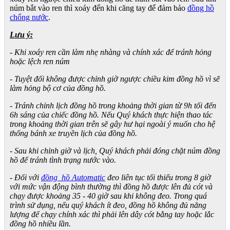
núm bắt vào ren thì xoáy đến khi căng tay để đảm bảo
đồng hồ
chống nước
.
Lưu ý:
- Khi xoáy ren cần làm nhẹ nhàng và chính xác để tránh hỏng
hoặc lệch ren núm
- Tuyệt đối không được chỉnh giờ ngược chiều kim đồng hồ vì sẽ
làm hỏng bộ cơ của đồng hồ.
- Tránh chỉnh lịch đồng hồ trong khoảng thời gian từ 9h tối đến
6h sáng của chiếc đồng hồ. Nếu Quý khách thực hiện thao tác
trong khoảng thời gian trên sẽ gây hư hại ngoài ý muốn cho hệ
thống bánh xe truyền lịch của đồng hồ.
- Sau khi chỉnh giờ và lịch, Quý khách phải đóng chặt núm đồng
hồ để tránh tình trạng nước vào.
- Đối với
đồng hồ Automatic
đeo liên tục tối thiểu trong 8 giờ
với mức vận động bình thường thì đồng hồ được lên đủ cót và
chạy được khoảng 35 - 40 giờ sau khi không đeo. Trong quá
trình sử dụng, nếu quý khách ít đeo, đồng hồ không đủ năng
lượng để chạy chính xác thì phải lên dây cót bằng tay hoặc lắc
đồng hồ nhiều lần.