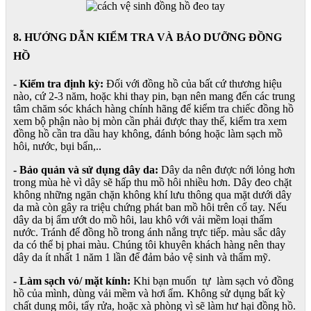
8. HƯỚNG DẪN KIỂM TRA VÀ BẢO DƯỠNG ĐỒNG
HỒ
- Kiểm tra định kỳ:
Đối với đồng hồ của bất cứ thương hiệu
nào, cứ 2-3 năm, hoặc khi thay pin, bạn nên mang đến các trung
tâm chăm sóc khách hàng chính hãng để kiểm tra chiếc đồng hồ
xem bộ phận nào bị mòn cần phải được thay thế, kiểm tra xem
đồng hồ cần tra dầu hay không, đánh bóng hoặc làm sạch mồ
hôi, nước, bụi bẩn,..
- Bảo quản và sử dụng dây da:
Dây da nên được nới lỏng hơn
trong mùa hè vì dây sẽ hấp thu mồ hôi nhiều hơn. Dây đeo chặt
không những ngăn chặn không khí lưu thông qua mặt dưới dây
da mà còn gây ra triệu chứng phát ban mồ hôi trên cổ tay. Nếu
dây da bị ẩm ướt do mồ hôi, lau khô với vải mềm loại thấm
nước. Tránh để đồng hồ trong ánh nắng trực tiếp. màu sắc dây
da có thể bị phai màu. Chúng tôi khuyên khách hàng nên thay
dây da ít nhất 1 năm 1 lần để đảm bảo vệ sinh và thẩm mỹ.
- Làm sạch vỏ/ mặt kính:
Khi bạn muốn tự làm sạch vỏ đồng
hồ của mình, dùng vải mềm và hơi ẩm. Không sử dụng bất kỳ
chất dung môi, tẩy rửa, hoặc xà phòng vì sẽ làm hư hại đồng hồ.