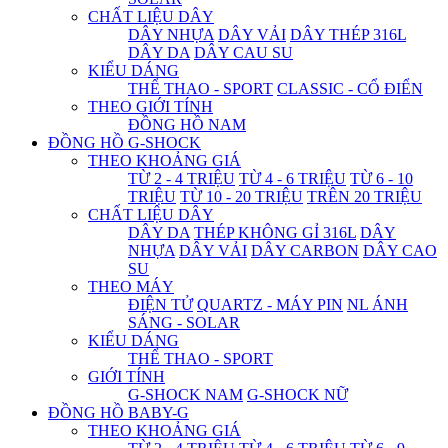
CHẤT LIỆU DÂY
DÂY NHỰA
DÂY VẢI
DÂY THÉP 316L
DÂY DA
DÂY CAU SU
KIỂU DÁNG
THỂ THAO - SPORT
CLASSIC - CỔ ĐIỂN
THEO GIỚI TÍNH
ĐỒNG HỒ NAM
ĐỒNG HỒ G-SHOCK
THEO KHOẢNG GIÁ
TỪ 2 - 4 TRIỆU
TỪ 4 - 6 TRIỆU
TỪ 6 - 10
TRIỆU
TỪ 10 - 20 TRIỆU
TRÊN 20 TRIỆU
CHẤT LIỆU DÂY
DÂY DA
THÉP KHÔNG GỈ 316L
DÂY
NHỰA
DÂY VẢI
DÂY CARBON
DÂY CAO
SU
THEO MÁY
ĐIỆN TỬ
QUARTZ - MÁY PIN
NL ÁNH
SÁNG - SOLAR
KIỂU DÁNG
THỂ THAO - SPORT
GIỚI TÍNH
G-SHOCK NAM
G-SHOCK NỮ
ĐỒNG HỒ BABY-G
THEO KHOẢNG GIÁ