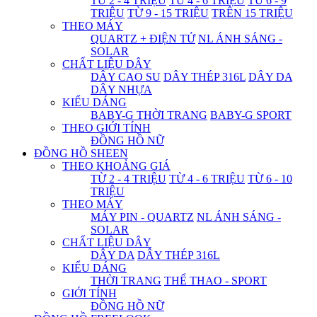
TỪ 2 - 4 TRIỆU
TỪ 4 - 6 TRIỆU
TỪ 6 - 9
TRIỆU
TỪ 9 - 15 TRIỆU
TRÊN 15 TRIỆU
THEO MÁY
QUARTZ + ĐIỆN TỬ
NL ÁNH SÁNG -
SOLAR
CHẤT LIỆU DÂY
DÂY CAO SU
DÂY THÉP 316L
DÂY DA
DÂY NHỰA
KIỂU DÁNG
BABY-G THỜI TRANG
BABY-G SPORT
THEO GIỚI TÍNH
ĐỒNG HỒ NỮ
ĐỒNG HỒ SHEEN
THEO KHOẢNG GIÁ
TỪ 2 - 4 TRIỆU
TỪ 4 - 6 TRIỆU
TỪ 6 - 10
TRIỆU
THEO MÁY
MÁY PIN - QUARTZ
NL ÁNH SÁNG -
SOLAR
CHẤT LIỆU DÂY
DÂY DA
DÂY THÉP 316L
KIỂU DÁNG
THỜI TRANG
THỂ THAO - SPORT
GIỚI TÍNH
ĐỒNG HỒ NỮ