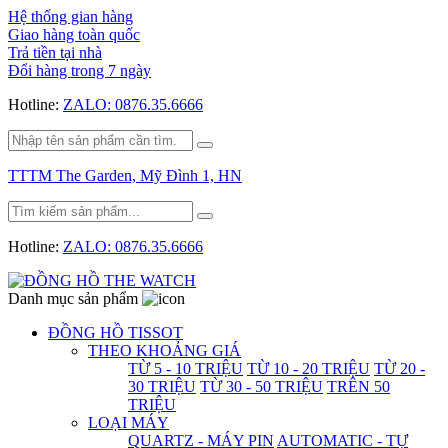
Hệ thống gian hàng
Giao hàng toàn quốc
Trả tiền tại nhà
Đổi hàng trong 7 ngày
Hotline:
ZALO: 0876.35.6666
TTTM The Garden, Mỹ Đình 1, HN
Hotline:
ZALO: 0876.35.6666
Danh mục sản phẩm
ĐỒNG HỒ TISSOT
THEO KHOẢNG GIÁ
TỪ 5 - 10 TRIỆU
TỪ 10 - 20 TRIỆU
TỪ 20 -
30 TRIỆU
TỪ 30 - 50 TRIỆU
TRÊN 50
TRIỆU
LOẠI MÁY
QUARTZ - MÁY PIN
AUTOMATIC - TỰ