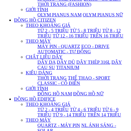
THỜI TRANG (FASHION)
GIỚI TÍNH
OLYM PIANUS NAM
OLYM PIANUS NỮ
ĐỒNG HỒ CITIZEN
THEO KHOẢNG GIÁ
TỪ 2 - 5 TRIỆU
TỪ 5 - 8 TRIỆU
TỪ 8 - 12
TRIỆU
TỪ 12 - 16 TRIỆU
TRÊN 16 TRIỆU
THEO MÁY
MÁY PIN - QUARTZ
ECO - DRIVE
AUTOMATIC - TỰ ĐỘNG
CHẤT LIỆU DÂY
DÂY DA
DÂY DÙ
DÂY THÉP 316L
DÂY
CAU SU
TITANIUM
KIỂU DÁNG
THỜI TRANG
THỂ THAO - SPORT
CLASSIC - CỔ ĐIỂN
GIỚI TÍNH
ĐỒNG HỒ NAM
ĐỒNG HỒ NỮ
ĐỒNG HỒ EDIFICE
THEO KHOẢNG GIÁ
TỪ 2 - 4 TRIỆU
TỪ 4 - 6 TRIỆU
TỪ 6 - 9
TRIỆU
TỪ 9 - 14 TRIỆU
TRÊN 14 TRIỆU
THEO MÁY
QUARTZ - MÁY PIN
NL ÁNH SÁNG -
SOLAR