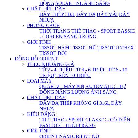
ĐỘNG
SOLAR - NL ÁNH SÁNG
CHẤT LIỆU DÂY
DÂY THÉP 316L
DÂY DA
DÂY VẢI
DÂY
NHỰA
PHONG CÁCH
THỜI TRANG
THỂ THAO - SPORT
BASSIC
- CỔ ĐIỂN
SANG TRỌNG
GIỚI TÍNH
TISSOT NAM
TISSOT NỮ
TISSOT UNISEX
TISSOT ĐÔI
ĐỒNG HỒ ORIENT
THEO KHOẢNG GIÁ
TỪ 2 - 4 TRIỆU
TỪ 4 - 6 TRIỆU
TỪ 6 - 10
TRIỆU
TRÊN 10 TRIỆU
LOẠI MÁY
QUARTZ - MÁY PIN
AUTOMATIC - TỰ
ĐỘNG
NĂNG LƯỢNG ÁNH SÁNG
CHẤT LIỆU DÂY
DÂY DA
THÉP KHÔNG GỈ 316L
DÂY
NHỰA
KIỂU DÁNG
THỂ THAO - SPORT
CLASSIC - CỔ ĐIỂN
FASHION - THỜI TRANG
GIỚI TÍNH
ORIENT NAM
ORIENT NỮ