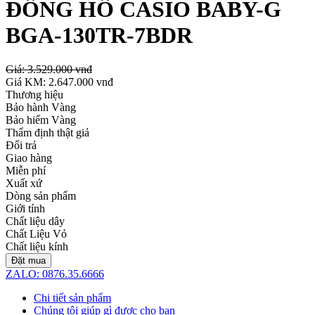
ĐỒNG HỒ CASIO BABY-G
BGA-130TR-7BDR
Giá:
3.529.000 vnđ
Giá KM:
2.647.000 vnđ
Thương hiệu
Bảo hành Vàng
Bảo hiểm Vàng
Thẩm định thật giả
Đổi trả
Giao hàng
Miễn phí
Xuất xứ
Dòng sản phẩm
Giới tính
Chất liệu dây
Chất Liệu Vỏ
Chất liệu kính
Đặt mua
ZALO: 0876.35.6666
Chi tiết sản phẩm
Chúng tôi giúp gì được cho bạn