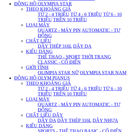
ĐỒNG HỒ OLYMPIA STAR
THEO KHOẢNG GIÁ
TỪ 2 - 4 TRIỆU
TỪ 4 - 6 TRIỆU
TỪ 6 - 10
TRIỆU
TRÊN 10 TRIỆU
LOẠI MÁY
QUARTZ - MÁY PIN
AUTOMATIC - TỰ
ĐỘNG
CHẤT LIỆU
DÂY THÉP 316L
DÂY DA
KIỂU DÁNG
THỂ THAO - SPORT
THỜI TRANG
CLASSIC - CỔ ĐIỂN
GIỚI TÍNH
OLIMPIA STAR NỮ
OLYMPIA STAR NAM
ĐỒNG HỒ OLYM PIANUS
THEO KHOẢNG GIÁ
TỪ 2 - 4 TRIỆU
TỪ 4 - 6 TRIỆU
TỪ 6 - 10
TRIỆU
TRÊN 10 TRIỆU
LOẠI MÁY
QUARTZ - MÁY PIN
AUTOMATIC - TỰ
ĐỘNG
CHẤT LIỆU DÂY
DÂY DA
DÂY THÉP 316L
DÂY NHỰA
KIỂU DÁNG
SPORTS - THỂ THAO
BASIC - CỔ ĐIỂN