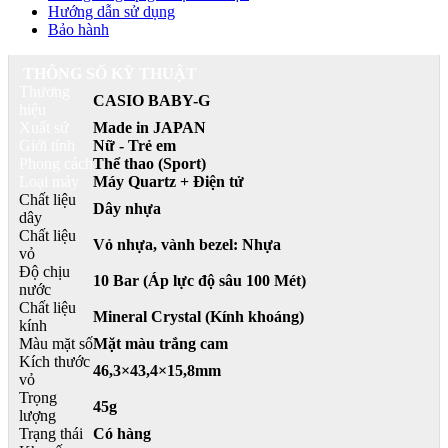
Hướng dẫn sử dụng
Bảo hành
THÔNG SỐ KỸ THUẬT
Thương
CASIO BABY-G
hiệu
Xuất sứ
Made in JAPAN
Giới tính
Nữ - Trẻ em
Phong cách
Thể thao (Sport)
Loại máy
Máy Quartz + Điện tử
Chất liệu
Dây nhựa
dây
Chất liệu
Vỏ nhựa, vành bezel: Nhựa
vỏ
Độ chịu
10 Bar (Áp lực độ sâu 100 Mét)
nước
Chất liệu
Mineral Crystal (Kính khoáng)
kính
Màu mặt số
Mặt màu trắng cam
Kích thước
46,3×43,4×15,8mm
vỏ
Trọng
45g
lượng
Trạng thái
Có hàng