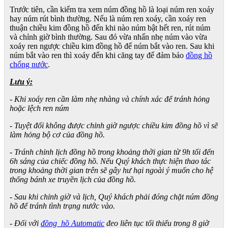
Trước tiên, cần kiểm tra xem núm đồng hồ là loại núm ren xoáy
hay núm rút bình thường. Nếu là núm ren xoáy, cần xoáy ren
thuận chiều kim đồng hồ đến khi nào núm bật hết ren, rút núm
và chỉnh giờ bình thường. Sau đó vừa nhấn nhẹ núm vào vừa
xoáy ren ngược chiều kim đồng hồ để núm bắt vào ren. Sau khi
núm bắt vào ren thì xoáy đến khi căng tay để đảm bảo
đồng hồ
chống nước
.
Lưu ý:
- Khi xoáy ren cần làm nhẹ nhàng và chính xác để tránh hỏng
hoặc lệch ren núm
- Tuyệt đối không được chỉnh giờ ngược chiều kim đồng hồ vì sẽ
làm hỏng bộ cơ của đồng hồ.
- Tránh chỉnh lịch đồng hồ trong khoảng thời gian từ 9h tối đến
6h sáng của chiếc đồng hồ. Nếu Quý khách thực hiện thao tác
trong khoảng thời gian trên sẽ gây hư hại ngoài ý muốn cho hệ
thống bánh xe truyền lịch của đồng hồ.
- Sau khi chỉnh giờ và lịch, Quý khách phải đóng chặt núm đồng
hồ để tránh tình trạng nước vào.
- Đối với
đồng hồ Automatic
đeo liên tục tối thiểu trong 8 giờ