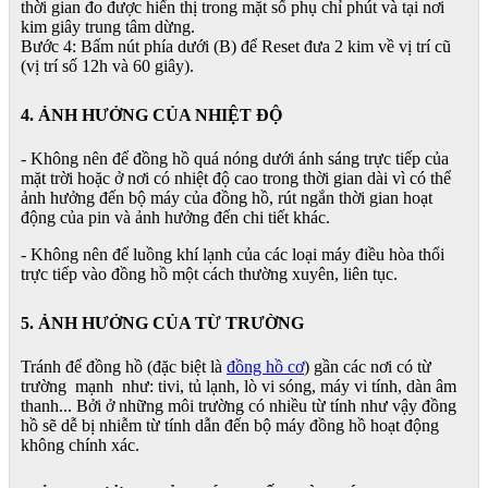
thời gian đo được hiển thị trong mặt số phụ chỉ phút và tại nơi
kim giây trung tâm dừng.
Bước 4: Bấm nút phía dưới (B) để Reset đưa 2 kim về vị trí cũ
(vị trí số 12h và 60 giây).
4. ẢNH HƯỞNG CỦA NHIỆT ĐỘ
- Không nên để đồng hồ quá nóng dưới ánh sáng trực tiếp của
mặt trời hoặc ở nơi có nhiệt độ cao trong thời gian dài vì có thể
ảnh hưởng đến bộ máy của đồng hồ, rút ngắn thời gian hoạt
động của pin và ảnh hưởng đến chi tiết khác.
- Không nên để luồng khí lạnh của các loại máy điều hòa thổi
trực tiếp vào đồng hồ một cách thường xuyên, liên tục.
5. ẢNH HƯỞNG CỦA TỪ TRƯỜNG
Tránh để đồng hồ (đặc biệt là
đồng hồ cơ
) gần các nơi có từ
trường mạnh như: tivi, tủ lạnh, lò vi sóng, máy vi tính, dàn âm
thanh... Bởi ở những môi trường có nhiều từ tính như vậy đồng
hồ sẽ dễ bị nhiễm từ tính dẫn đến bộ máy đồng hồ hoạt động
không chính xác.