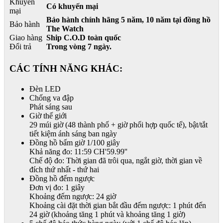
Khuyến
Có khuyến mại
mại
Bảo hành chính hãng 5 năm, 10 năm tại đồng hồ
Bảo hành
The Watch
Giao hàng
Ship C.O.D toàn quốc
Đổi trả
Trong vòng 7 ngày.
CÁC TÍNH NĂNG KHÁC:
Đèn LED
Chống va đập
Phát sáng sau
Giờ thế giới
29 múi giờ (48 thành phố + giờ phối hợp quốc tế), bật/tắt
tiết kiệm ánh sáng ban ngày
Đồng hồ bấm giờ 1/100 giây
Khả năng đo: 11:59 CH'59.99''
Chế độ đo: Thời gian đã trôi qua, ngắt giờ, thời gian về
đích thứ nhất - thứ hai
Đồng hồ đếm ngược
Đơn vị đo: 1 giây
Khoảng đếm ngược: 24 giờ
Khoảng cài đặt thời gian bắt đầu đếm ngược: 1 phút đến
24 giờ (khoảng tăng 1 phút và khoảng tăng 1 giờ)