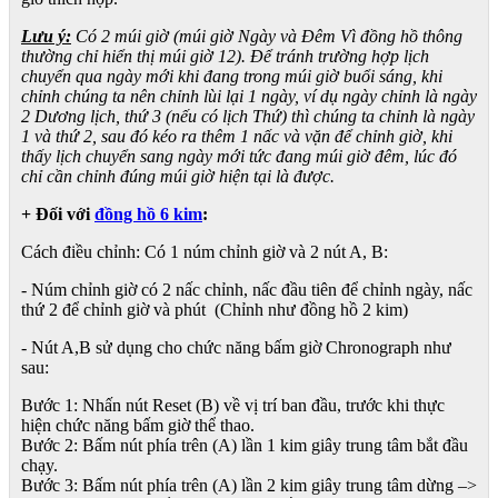
Lưu ý:
Có 2 múi giờ (múi giờ Ngày và Đêm Vì đồng hồ thông
thường chỉ hiển thị múi giờ 12). Để tránh trường hợp lịch
chuyển qua ngày mới khi đang trong múi giờ buổi sáng, khi
chỉnh chúng ta nên chỉnh lùi lại 1 ngày, ví dụ ngày chỉnh là ngày
2 Dương lịch, thứ 3 (nếu có lịch Thứ) thì chúng ta chỉnh là ngày
1 và thứ 2, sau đó kéo ra thêm 1 nấc và vặn để chỉnh giờ, khi
thấy lịch chuyển sang ngày mới tức đang múi giờ đêm, lúc đó
chỉ cần chỉnh đúng múi giờ hiện tại là được.
+ Đối với
đồng hồ 6 kim
:
Cách điều chỉnh: Có 1 núm chỉnh giờ và 2 nút A, B:
- Núm chỉnh giờ có 2 nấc chỉnh, nấc đầu tiên để chỉnh ngày, nấc
thứ 2 để chỉnh giờ và phút (Chỉnh như đồng hồ 2 kim)
- Nút A,B sử dụng cho chức năng bấm giờ Chronograph như
sau:
Bước 1: Nhấn nút Reset (B) về vị trí ban đầu, trước khi thực
hiện chức năng bấm giờ thể thao.
Bước 2: Bấm nút phía trên (A) lần 1 kim giây trung tâm bắt đầu
chạy.
Bước 3: Bấm nút phía trên (A) lần 2 kim giây trung tâm dừng –>