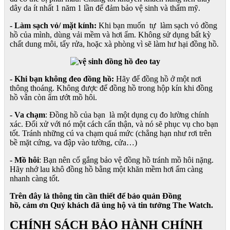
dây da ít nhất 1 năm 1 lần để đảm bảo vệ sinh và thẩm mỹ.
- Làm sạch vỏ/ mặt kính:
Khi bạn muốn tự làm sạch vỏ đồng
hồ của mình, dùng vải mềm và hơi ẩm. Không sử dụng bất kỳ
chất dung môi, tẩy rửa, hoặc xà phòng vì sẽ làm hư hại đồng hồ.
- Khi bạn không đeo đồng hồ:
Hãy để đồng hồ ở một nơi
thông thoáng. Không được để đồng hồ trong hộp kín khi đồng
hồ vẫn còn ẩm ướt mồ hôi.
- Va chạm
: Đồng hồ của bạn là một dụng cụ đo lường chính
xác. Đối xử với nó một cách cẩn thận, và nó sẽ phục vụ cho bạn
tốt. Tránh những cú va chạm quá mức (chẳng hạn như rơi trên
bề mặt cứng, va đập vào tường, cửa…)
- Mồ hôi
: Bạn nên cố gắng bảo vệ đồng hồ tránh mồ hôi nặng.
Hãy nhớ lau khô đồng hồ bằng một khăn mềm hơi ẩm càng
nhanh càng tốt.
Trên đây là thông tin cần thiết để bảo quản Đồng
hồ, cảm ơn Quý khách đã ủng hộ và tin tưởng The Watch.
CHÍNH SÁCH BẢO HÀNH CHÍNH