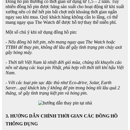
Đồng hồ pin thường có thời gian sử dụng từ 1,5 – 2 năm. Tuy
nhiên đồng hồ pin được hãng sản xuất cho hoạt động từ khi xuất
xưởng nên có thể hết pin bất chợt một khoảng thời gian ngắn
ngay sau khi mua. Quý khách hàng không cần lo lắng, có thể
mang ngay qua The Watch để được hỗ trợ thay thế miễn phí.
Một số chú ý khi sử dụng đồng hồ pin:
- Nếu đồng hồ hết pin, nên mang ngay qua The Watch hoặc
TTBH để thay pin, không để lâu dễ gây tình trạng pin chảy axit
gây hỏng máy.
- Thời tiết Việt Nam là nhiệt đới gió mùa, chúng tôi khuyến cáo
nên sử dụng các loại pin Nhật, phù hợp với thời tiết khí hậu Việt
Nam.
- Với các loại pin sạc đặc thù như Eco-drive, Solar, Earth
Saver…quý khách lưu ý không để pin trong bóng tối lâu quá 2
tháng, sẽ gây tình trạng kiệt pin và hỏng pin.
3. HƯỚNG DẪN CHỈNH THỜI GIAN CÁC ĐỒNG HỒ
THÔNG DỤNG