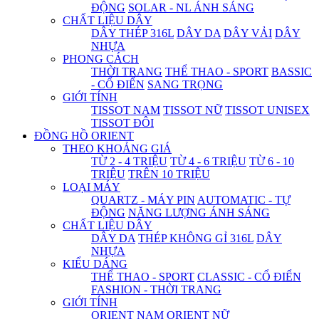
ĐỘNG
SOLAR - NL ÁNH SÁNG
CHẤT LIỆU DÂY
DÂY THÉP 316L
DÂY DA
DÂY VẢI
DÂY
NHỰA
PHONG CÁCH
THỜI TRANG
THỂ THAO - SPORT
BASSIC
- CỔ ĐIỂN
SANG TRỌNG
GIỚI TÍNH
TISSOT NAM
TISSOT NỮ
TISSOT UNISEX
TISSOT ĐÔI
ĐỒNG HỒ ORIENT
THEO KHOẢNG GIÁ
TỪ 2 - 4 TRIỆU
TỪ 4 - 6 TRIỆU
TỪ 6 - 10
TRIỆU
TRÊN 10 TRIỆU
LOẠI MÁY
QUARTZ - MÁY PIN
AUTOMATIC - TỰ
ĐỘNG
NĂNG LƯỢNG ÁNH SÁNG
CHẤT LIỆU DÂY
DÂY DA
THÉP KHÔNG GỈ 316L
DÂY
NHỰA
KIỂU DÁNG
THỂ THAO - SPORT
CLASSIC - CỔ ĐIỂN
FASHION - THỜI TRANG
GIỚI TÍNH
ORIENT NAM
ORIENT NỮ