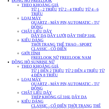
ĐỒNG HỒ FREELOOK
THEO KHOẢNG GIÁ
TỪ 1 - 2 TRIỆU
TỪ 2 - 4 TRIỆU
TỪ 4 - 6
TRIỆU
LOẠI MÁY
QUARTZ - MÁY PIN
AUTOMATIC - TỰ
ĐỘNG
CHẤT LIỆU DÂY
DÂY DA
DÂY LƯỚI
DÂY THÉP 316L
KIỂU DÁNG
THỜI TRANG
THỂ THAO - SPORT
CLASSIC - CỔ ĐIỂN
GIỚI TÍNH
FREELOOK NỮ
FREELOOK NAM
ĐỒNG HỒ SUNRISE NỮ
THEO KHOẢNG GIÁ
TỪ 1 ĐẾN 2 TRIỆU
TỪ 2 ĐẾN 4 TRIỆU
TỪ
4 ĐẾN 8 TRIỆU
LOẠI MÁY
QUARTZ - MÁY PIN
AUTOMATIC - TỰ
ĐỘNG
CHẤT LIỆU DÂY
THÉP KHÔNG GỈ 316L
DÂY DA
KIỂU DÁNG
CLASSIC - CỔ ĐIỂN
THỜI TRANG
THỂ