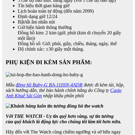
5 chế độ báo thức hàng ngày (với 1 chế độ báo lặp)
Tín hiệu thời gian hàng giờ
Lịch hoàn toàn tự động (đến năm 2099)
Định dạng giờ 12/24
Bật/tắt âm nhấn nút
Giờ hiện hành thông thường
Đồng hồ kim: 2 kim (giờ, phút (kim di chuyển 20 giây
một lần))
Đồng hồ số: Giờ, phút, giây, chiều, tháng, ngày, thứ
Độ chính xác: ±30 giây một tháng.
PHỤ KIỆN ĐI KÈM SẢN PHẨM:
Mẫu
đồng hồ Baby-G BA-110SN-4ADR
được đi kèm túi, hộp,
sách hướng dẫn, thẻ bảo hành chính hãng do Công ty
Casio
Anh Khuê Sài Gòn
nhập khẩu phân phối
Với THE WATCH - Uy tín quý hơn vàng, sự tin tưởng
của quý khách là động lực cho chúng tôi làm tốt hơn nữa.
Hãy đến với The Watch cùng chiêm ngưỡng và sở hữu ngay