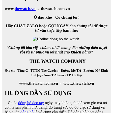
www.
thewatch.vn
- thewatch.com.vn
Ở đâu khó - Có chúng tôi !
Hãy CHAT ZALO hoặc GỌI NGAY cho chúng tôi để được
tư vấn trực tiếp bạn nhé:
"Chúng tôi làm việc chăm chỉ để mang đến những điều tuyệt
vời và sự phục vụ tốt nhất cho khách hàng"
THE WATCH COMPANY
Địa chỉ: Tầng G - TTTM The Garden - Đường Mễ Trì - Phường Mỹ Đình
1 - Quận Nam Từ Liêm - TP. Hà Nội
www.thewatch.com.vn - www.thewatch.vn
HƯỚNG DẪN SỬ DỤNG
Chiếc
đồng hồ đeo tay
ngày nay không chỉ để xem giờ mà nó
còn là sản phẩm thời trang, đồ trang sức do đó việc sử dụng và
bảo quản
đồng hồ
là vô cùng cần thiết. Để đồng hồ hoạt động