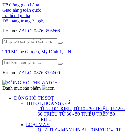
Hệ thống gian hàng
Giao hàng toàn quốc
Trả tiền tại nhà
Đổi hàng trong 7 ngày
Hotline:
ZALO: 0876.35.6666
TTTM The Garden, Mỹ Đình 1, HN
Hotline:
ZALO: 0876.35.6666
Danh mục sản phẩm
ĐỒNG HỒ TISSOT
THEO KHOẢNG GIÁ
TỪ 5 - 10 TRIỆU
TỪ 10 - 20 TRIỆU
TỪ 20 -
30 TRIỆU
TỪ 30 - 50 TRIỆU
TRÊN 50
TRIỆU
LOẠI MÁY
QUARTZ - MÁY PIN
AUTOMATIC - TỰ