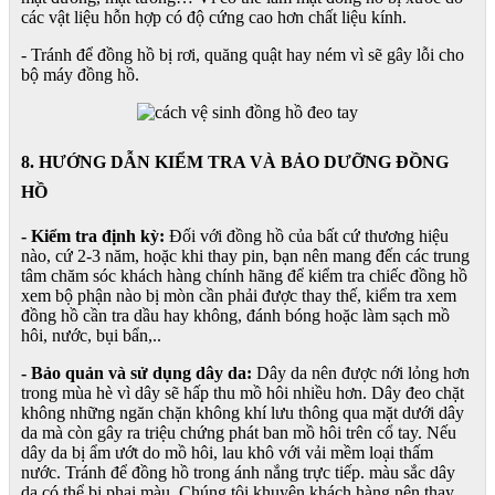
các vật liệu hỗn hợp có độ cứng cao hơn chất liệu kính.
- Tránh để đồng hồ bị rơi, quăng quật hay ném vì sẽ gây lỗi cho
bộ máy đồng hồ.
8. HƯỚNG DẪN KIỂM TRA VÀ BẢO DƯỠNG ĐỒNG
HỒ
- Kiểm tra định kỳ:
Đối với đồng hồ của bất cứ thương hiệu
nào, cứ 2-3 năm, hoặc khi thay pin, bạn nên mang đến các trung
tâm chăm sóc khách hàng chính hãng để kiểm tra chiếc đồng hồ
xem bộ phận nào bị mòn cần phải được thay thế, kiểm tra xem
đồng hồ cần tra dầu hay không, đánh bóng hoặc làm sạch mồ
hôi, nước, bụi bẩn,..
- Bảo quản và sử dụng dây da:
Dây da nên được nới lỏng hơn
trong mùa hè vì dây sẽ hấp thu mồ hôi nhiều hơn. Dây đeo chặt
không những ngăn chặn không khí lưu thông qua mặt dưới dây
da mà còn gây ra triệu chứng phát ban mồ hôi trên cổ tay. Nếu
dây da bị ẩm ướt do mồ hôi, lau khô với vải mềm loại thấm
nước. Tránh để đồng hồ trong ánh nắng trực tiếp. màu sắc dây
da có thể bị phai màu. Chúng tôi khuyên khách hàng nên thay