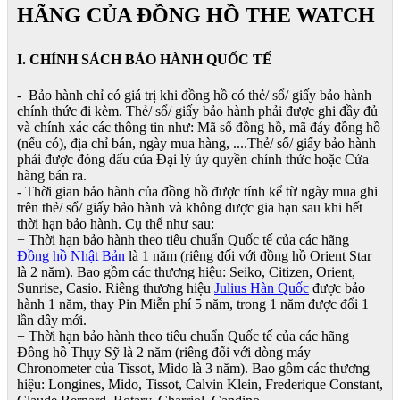
HÃNG CỦA ĐỒNG HỒ THE WATCH
I. CHÍNH SÁCH BẢO HÀNH QUỐC TẾ
- Bảo hành chỉ có giá trị khi đồng hồ có thẻ/ sổ/ giấy bảo hành
chính thức đi kèm. Thẻ/ sổ/ giấy bảo hành phải được ghi đầy đủ
và chính xác các thông tin như: Mã số đồng hồ, mã đáy đồng hồ
(nếu có), địa chỉ bán, ngày mua hàng, ....Thẻ/ sổ/ giấy bảo hành
phải được đóng dấu của Đại lý ủy quyền chính thức hoặc Cửa
hàng bán ra.
- Thời gian bảo hành của đồng hồ được tính kể từ ngày mua ghi
trên thẻ/ sổ/ giấy bảo hành và không được gia hạn sau khi hết
thời hạn bảo hành. Cụ thể như sau:
+ Thời hạn bảo hành theo tiêu chuẩn Quốc tế của các hãng
Đồng hồ Nhật Bản
là 1 năm (riêng đối với đồng hồ Orient Star
là 2 năm). Bao gồm các thương hiệu: Seiko, Citizen, Orient,
Sunrise, Casio. Riêng thương hiệu
Julius Hàn Quốc
được bảo
hành 1 năm, thay Pin Miễn phí 5 năm, trong 1 năm được đổi 1
lần dây mới.
+ Thời hạn bảo hành theo tiêu chuẩn Quốc tế của các hãng
Đồng hồ Thụy Sỹ là 2 năm (riêng đối với dòng máy
Chronometer của Tissot, Mido là 3 năm). Bao gồm các thương
hiệu: Longines, Mido, Tissot, Calvin Klein, Frederique Constant,