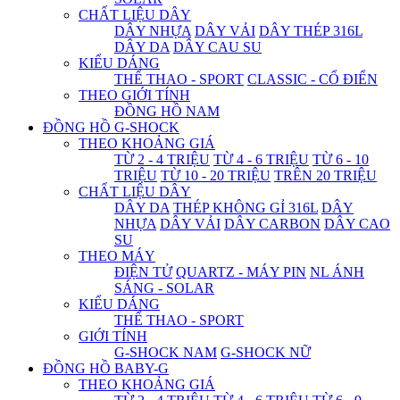
CHẤT LIỆU DÂY
DÂY NHỰA
DÂY VẢI
DÂY THÉP 316L
DÂY DA
DÂY CAU SU
KIỂU DÁNG
THỂ THAO - SPORT
CLASSIC - CỔ ĐIỂN
THEO GIỚI TÍNH
ĐỒNG HỒ NAM
ĐỒNG HỒ G-SHOCK
THEO KHOẢNG GIÁ
TỪ 2 - 4 TRIỆU
TỪ 4 - 6 TRIỆU
TỪ 6 - 10
TRIỆU
TỪ 10 - 20 TRIỆU
TRÊN 20 TRIỆU
CHẤT LIỆU DÂY
DÂY DA
THÉP KHÔNG GỈ 316L
DÂY
NHỰA
DÂY VẢI
DÂY CARBON
DÂY CAO
SU
THEO MÁY
ĐIỆN TỬ
QUARTZ - MÁY PIN
NL ÁNH
SÁNG - SOLAR
KIỂU DÁNG
THỂ THAO - SPORT
GIỚI TÍNH
G-SHOCK NAM
G-SHOCK NỮ
ĐỒNG HỒ BABY-G
THEO KHOẢNG GIÁ