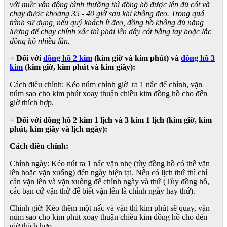
với mức vận động bình thường thì đồng hồ được lên đủ cót và
chạy được khoảng 35 - 40 giờ sau khi không đeo. Trong quá
trình sử dụng, nếu quý khách ít đeo, đồng hồ không đủ năng
lượng để chạy chính xác thì phải lên dây cót bằng tay hoặc lắc
đồng hồ nhiều lần.
+ Đối với
đồng hồ 2 kim
(kim giờ và kim phút) và
đồng hồ 3
kim
(kim giờ, kim phút và kim giây):
Cách điều chỉnh: Kéo núm chỉnh giờ ra 1 nấc để chỉnh, vặn
núm sao cho kim phút xoay thuận chiều kim đồng hồ cho đến
giờ thích hợp.
+ Đối với đồng hồ 2 kim 1 lịch và 3 kim 1 lịch (kim giờ, kim
phút, kim giây và lịch ngày):
Cách điều chỉnh:
Chỉnh ngày: Kéo nút ra 1 nấc vặn nhẹ (tùy đồng hồ có thể vặn
lên hoặc vặn xuống) đến ngày hiện tại. Nếu có lịch thứ thì chỉ
cần vặn lên và vặn xuống để chỉnh ngày và thứ (Tùy đồng hồ,
các bạn cứ vặn thử để biết vặn lên là chỉnh ngày hay thứ).
Chỉnh giờ: Kéo thêm một nấc và vặn thì kim phút sẽ quay, vặn
núm sao cho kim phút xoay thuận chiều kim đồng hồ cho đến
giờ thích hợp.