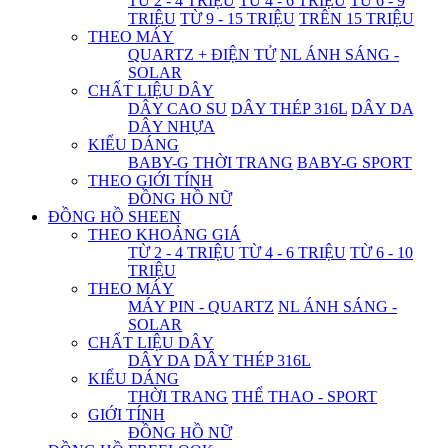
TỪ 2 - 4 TRIỆU
TỪ 4 - 6 TRIỆU
TỪ 6 - 9
TRIỆU
TỪ 9 - 15 TRIỆU
TRÊN 15 TRIỆU
THEO MÁY
QUARTZ + ĐIỆN TỬ
NL ÁNH SÁNG -
SOLAR
CHẤT LIỆU DÂY
DÂY CAO SU
DÂY THÉP 316L
DÂY DA
DÂY NHỰA
KIỂU DÁNG
BABY-G THỜI TRANG
BABY-G SPORT
THEO GIỚI TÍNH
ĐỒNG HỒ NỮ
ĐỒNG HỒ SHEEN
THEO KHOẢNG GIÁ
TỪ 2 - 4 TRIỆU
TỪ 4 - 6 TRIỆU
TỪ 6 - 10
TRIỆU
THEO MÁY
MÁY PIN - QUARTZ
NL ÁNH SÁNG -
SOLAR
CHẤT LIỆU DÂY
DÂY DA
DÂY THÉP 316L
KIỂU DÁNG
THỜI TRANG
THỂ THAO - SPORT
GIỚI TÍNH
ĐỒNG HỒ NỮ