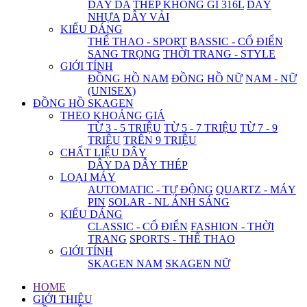
DÂY DA
THÉP KHÔNG GỈ 316L
DÂY
NHỰA
DÂY VẢI
KIỂU DÁNG
THỂ THAO - SPORT
BASSIC - CỔ ĐIỂN
SANG TRỌNG
THỜI TRANG - STYLE
GIỚI TÍNH
ĐỒNG HỒ NAM
ĐỒNG HỒ NỮ
NAM - NỮ
(UNISEX)
ĐỒNG HỒ SKAGEN
THEO KHOẢNG GIÁ
TỪ 3 - 5 TRIỆU
TỪ 5 - 7 TRIỆU
TỪ 7 - 9
TRIỆU
TRÊN 9 TRIỆU
CHẤT LIỆU DÂY
DÂY DA
DÂY THÉP
LOẠI MÁY
AUTOMATIC - TỰ ĐỘNG
QUARTZ - MÁY
PIN
SOLAR - NL ÁNH SÁNG
KIỂU DÁNG
CLASSIC - CỔ ĐIỂN
FASHION - THỜI
TRANG
SPORTS - THỂ THAO
GIỚI TÍNH
SKAGEN NAM
SKAGEN NỮ
HOME
GIỚI THIỆU