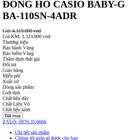
ĐỒNG HỒ CASIO BABY-G
BA-110SN-4ADR
Giá:
4.319.000 vnđ
Giá KM:
3.323.900 vnđ
Thương hiệu
Bảo hành Vàng
Bảo hiểm Vàng
Thẩm định thật giả
Đổi trả
Giao hàng
Miễn phí
Xuất xứ
Dòng sản phẩm
Giới tính
Chất liệu dây
Chất Liệu Vỏ
Chất liệu kính
Đặt mua
ZALO: 0876.35.6666
Chi tiết sản phẩm
Chúng tôi giúp gì được cho bạn