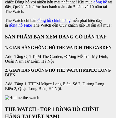
chiếc Đồng hồ với nhiều hậu mãi nhất nhé! Khi mua
đồng hồ
tại
đây, Quý khách được bảo hành toàn cầu 5 năm và 10 năm tại
The Watch.
The Watch chỉ bán
đồng hồ chính hãng
, nếu phát hiện đây
là
đồng hồ Fake
The Watch đền Quý khách gấp 10 lần giá mua!
SẢN PHẨM BẠN XEM ĐANG CÓ BÁN TẠI:
1. GIAN HÀNG ĐỒNG HỒ THE WATCH THE GARDEN
Add: Tầng G, TTTM The Garden, Đường Mễ Trì - Mỹ Đình,
Quận Nam Từ Liêm, Hà Nội
2. GIAN HÀNG ĐỒNG HỒ
THE WATCH
MIPEC LONG
BIÊN
Add: Tầng 1, TTTM Mipec Long Biên, Số 2, Đường Long
Biên 2, Quận Long Biên, Hà Nội.
THE WATCH - TOP 1 ĐỒNG HỒ CHÍNH
HÃNG TẠI VIỆT NAM!