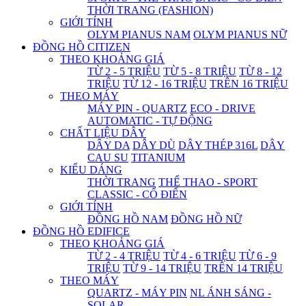
THỜI TRANG (FASHION)
GIỚI TÍNH
OLYM PIANUS NAM
OLYM PIANUS NỮ
ĐỒNG HỒ CITIZEN
THEO KHOẢNG GIÁ
TỪ 2 - 5 TRIỆU
TỪ 5 - 8 TRIỆU
TỪ 8 - 12
TRIỆU
TỪ 12 - 16 TRIỆU
TRÊN 16 TRIỆU
THEO MÁY
MÁY PIN - QUARTZ
ECO - DRIVE
AUTOMATIC - TỰ ĐỘNG
CHẤT LIỆU DÂY
DÂY DA
DÂY DÙ
DÂY THÉP 316L
DÂY
CAU SU
TITANIUM
KIỂU DÁNG
THỜI TRANG
THỂ THAO - SPORT
CLASSIC - CỔ ĐIỂN
GIỚI TÍNH
ĐỒNG HỒ NAM
ĐỒNG HỒ NỮ
ĐỒNG HỒ EDIFICE
THEO KHOẢNG GIÁ
TỪ 2 - 4 TRIỆU
TỪ 4 - 6 TRIỆU
TỪ 6 - 9
TRIỆU
TỪ 9 - 14 TRIỆU
TRÊN 14 TRIỆU
THEO MÁY
QUARTZ - MÁY PIN
NL ÁNH SÁNG -
SOLAR