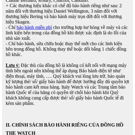
Claude Bernard, Rotary, Charriol, Candino.
+ Các thương hiệu khác có chế độ bảo hành riêng như sau: 2
năm đối với thương hiệu Daniel Wellington, 3 năm đối với
thương hiệu Bering và bảo hành máy trọn đời đối với thương
hiệu Skagen.
- Chỉ
bảo hành miễn phí
cho trường hợp hư hỏng về máy và các
linh kiện bên trong của đồng hồ khi được xác định là do lỗi của
nhà sản xuất.
- Chỉ bảo hành, sửa chữa hoặc thay thế mới cho các linh kiện
bên trong đồng hồ. Không thay thế hoặc đổi bằng 1 chiếc đồng
hồ khác.
Lưu ý
:
Đặc thù của đồng hồ là không có kết nối với mạng máy
tính bên ngoài nên không thể áp dụng Bảo hành điện tử như
điện thoại, máy tính, …. Quý khách vui lòng lưu trữ, bảo quản
kỹ lượng thẻ/ sổ/ giấy bảo hành để được hưởng đầy đủ quyền lợi
bảo hành cam kết mua hàng. Italy Watch và các Trung tâm bảo
hành Quốc tế của hãng có quyền từ chối bảo hành khi Quý
khách không cung cấp được thẻ/ sổ/ giấy bảo hành Quốc tế đi
kèm sản phẩm.
II. CHÍNH SÁCH BẢO HÀNH RIÊNG CỦA ĐỒNG HỒ
THE WATCH