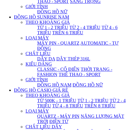
THAO - SPORT
SANG TRỌNG
GIỚI TÍNH
ĐỒNG HỒ NỮ
ĐỒNG HỒ SUNRISE NAM
THEO KHOẢNG GIÁ
TỪ 1 - 2 TRIỆU
TỪ 2 - 4 TRIỆU
TỪ 4 - 6
TRIỆU
TRÊN 6 TRIỆU
LOẠI MÁY
MÁY PIN - QUARTZ
AUTOMATIC - TỰ
ĐỘNG
CHẤT LIỆU
DÂY DA
DÂY THÉP 316L
KIỂU DÁNG
CLASSIC - CỔ ĐIỂN
THỜI TRANG -
FASHION
THỂ THAO - SPORT
GIỚI TÍNH
ĐỒNG HỒ NAM
ĐỒNG HỒ NỮ
ĐỒNG HỒ CASIO GIÁ RẺ
THEO KHOẢNG GIÁ
TỪ 500K - 1 TRIỆU
TỪ 1 - 2 TRIỆU
TỪ 2 - 4
TRIỆU
TỪ 4 - 8 TRIỆU
TRÊN 8 TRIỆU
LOẠI MÁY
QUARTZ - MÁY PIN
NĂNG LƯỢNG MẶT
TRỜI
ĐIỆN TỬ
CHẤT LIỆU DÂY