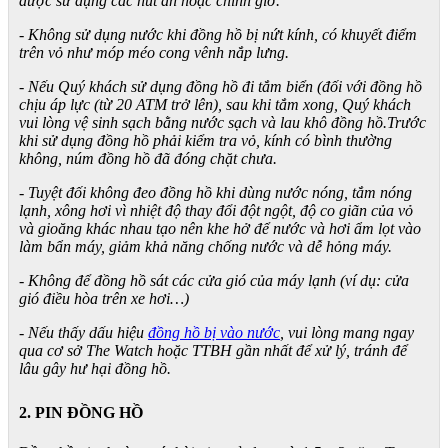
được sử dụng các nút ấn hoặc chỉnh giờ.
- Không sử dụng nước khi đồng hồ bị nứt kính, có khuyết điểm
trên vỏ như móp méo cong vênh nắp lưng.
- Nếu Quý khách sử dụng đồng hồ đi tắm biển (đối với đồng hồ
chịu áp lực (từ 20 ATM trở lên), sau khi tắm xong, Quý khách
vui lòng vệ sinh sạch bằng nước sạch và lau khô đồng hồ.Trước
khi sử dụng đồng hồ phải kiểm tra vỏ, kính có bình thường
không, núm đồng hồ đã đóng chặt chưa.
- Tuyệt đối không đeo đồng hồ khi dùng nước nóng, tắm nóng
lạnh, xông hơi vì nhiệt độ thay đổi đột ngột, độ co giãn của vỏ
và gioăng khác nhau tạo nên khe hở để nước và hơi ẩm lọt vào
làm bẩn máy, giảm khả năng chống nước và dễ hỏng máy.
- Không để đồng hồ sát các cửa gió của máy lạnh (ví dụ: cửa
gió điều hòa trên xe hơi…)
- Nếu thấy dấu hiệu
đồng hồ bị vào nước
, vui lòng mang ngay
qua cơ sở The Watch hoặc TTBH gần nhất để xử lý, tránh để
lâu gây hư hại đồng hồ.
2. PIN ĐỒNG HỒ