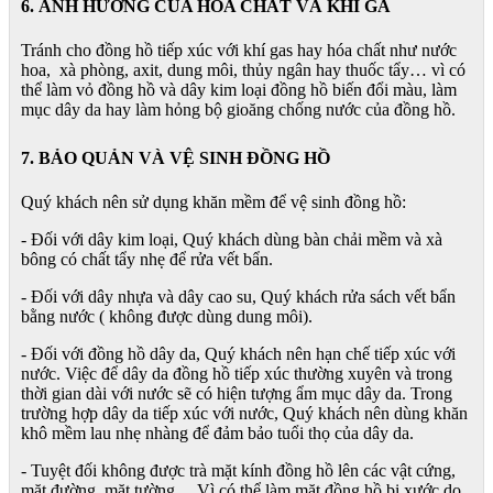
6. ẢNH HƯỞNG CỦA HÓA CHẤT VÀ KHÍ GA
Tránh cho đồng hồ tiếp xúc với khí gas hay hóa chất như nước
hoa, xà phòng, axit, dung môi, thủy ngân hay thuốc tẩy… vì có
thể làm vỏ đồng hồ và dây kim loại đồng hồ biến đổi màu, làm
mục dây da hay làm hỏng bộ gioăng chống nước của đồng hồ.
7. BẢO QUẢN VÀ VỆ SINH ĐỒNG HỒ
Quý khách nên sử dụng khăn mềm để vệ sinh đồng hồ:
- Đối với dây kim loại, Quý khách dùng bàn chải mềm và xà
bông có chất tẩy nhẹ để rửa vết bẩn.
- Đối với dây nhựa và dây cao su, Quý khách rửa sách vết bẩn
bằng nước ( không được dùng dung môi).
- Đối với đồng hồ dây da, Quý khách nên hạn chế tiếp xúc với
nước. Việc để dây da đồng hồ tiếp xúc thường xuyên và trong
thời gian dài với nước sẽ có hiện tượng ẩm mục dây da. Trong
trường hợp dây da tiếp xúc với nước, Quý khách nên dùng khăn
khô mềm lau nhẹ nhàng để đảm bảo tuổi thọ của dây da.
- Tuyệt đối không được trà mặt kính đồng hồ lên các vật cứng,
mặt đường, mặt tường… Vì có thể làm mặt đồng hồ bị xước do