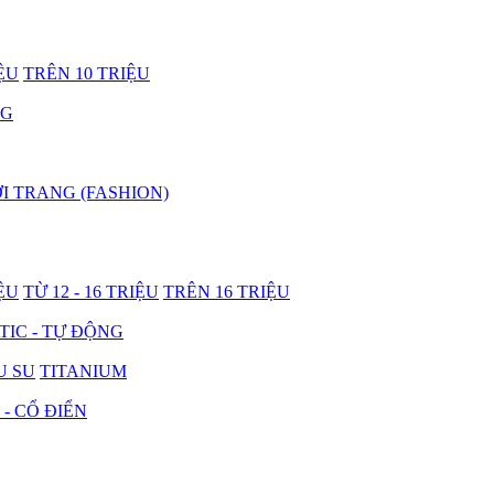
IỆU
TRÊN 10 TRIỆU
NG
I TRANG (FASHION)
IỆU
TỪ 12 - 16 TRIỆU
TRÊN 16 TRIỆU
IC - TỰ ĐỘNG
U SU
TITANIUM
 - CỔ ĐIỂN