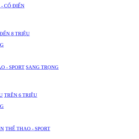
 - CỔ ĐIỂN
 ĐẾN 8 TRIỆU
NG
O - SPORT
SANG TRỌNG
ỆU
TRÊN 6 TRIỆU
NG
ON
THỂ THAO - SPORT