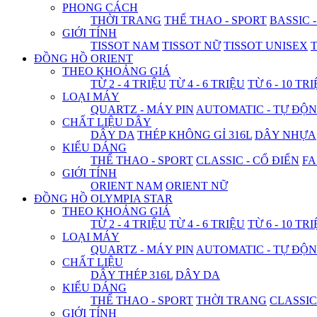
PHONG CÁCH
THỜI TRANG
THỂ THAO - SPORT
BASSIC 
GIỚI TÍNH
TISSOT NAM
TISSOT NỮ
TISSOT UNISEX
T
ĐỒNG HỒ ORIENT
THEO KHOẢNG GIÁ
TỪ 2 - 4 TRIỆU
TỪ 4 - 6 TRIỆU
TỪ 6 - 10 TR
LOẠI MÁY
QUARTZ - MÁY PIN
AUTOMATIC - TỰ ĐỘ
CHẤT LIỆU DÂY
DÂY DA
THÉP KHÔNG GỈ 316L
DÂY NHỰA
KIỂU DÁNG
THỂ THAO - SPORT
CLASSIC - CỔ ĐIỂN
FA
GIỚI TÍNH
ORIENT NAM
ORIENT NỮ
ĐỒNG HỒ OLYMPIA STAR
THEO KHOẢNG GIÁ
TỪ 2 - 4 TRIỆU
TỪ 4 - 6 TRIỆU
TỪ 6 - 10 TR
LOẠI MÁY
QUARTZ - MÁY PIN
AUTOMATIC - TỰ ĐỘ
CHẤT LIỆU
DÂY THÉP 316L
DÂY DA
KIỂU DÁNG
THỂ THAO - SPORT
THỜI TRANG
CLASSIC
GIỚI TÍNH