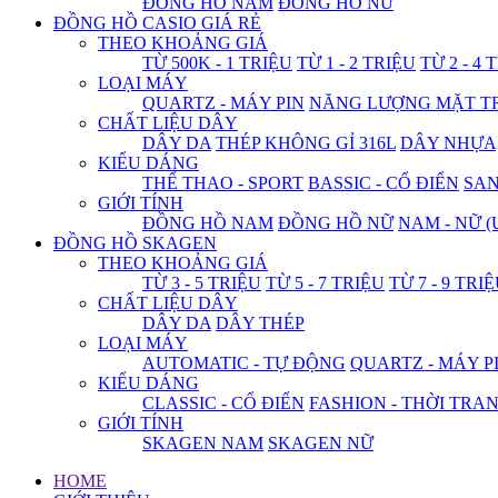
ĐỒNG HỒ NAM
ĐỒNG HỒ NỮ
ĐỒNG HỒ CASIO GIÁ RẺ
THEO KHOẢNG GIÁ
TỪ 500K - 1 TRIỆU
TỪ 1 - 2 TRIỆU
TỪ 2 - 4 
LOẠI MÁY
QUARTZ - MÁY PIN
NĂNG LƯỢNG MẶT T
CHẤT LIỆU DÂY
DÂY DA
THÉP KHÔNG GỈ 316L
DÂY NHỰA
KIỂU DÁNG
THỂ THAO - SPORT
BASSIC - CỔ ĐIỂN
SA
GIỚI TÍNH
ĐỒNG HỒ NAM
ĐỒNG HỒ NỮ
NAM - NỮ (
ĐỒNG HỒ SKAGEN
THEO KHOẢNG GIÁ
TỪ 3 - 5 TRIỆU
TỪ 5 - 7 TRIỆU
TỪ 7 - 9 TRI
CHẤT LIỆU DÂY
DÂY DA
DÂY THÉP
LOẠI MÁY
AUTOMATIC - TỰ ĐỘNG
QUARTZ - MÁY P
KIỂU DÁNG
CLASSIC - CỔ ĐIỂN
FASHION - THỜI TRA
GIỚI TÍNH
SKAGEN NAM
SKAGEN NỮ
HOME