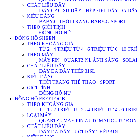
CHẤT LIỆU DÂY
DÂY CAO SU
DÂY THÉP 316L
DÂY DA
DÂ
KIỂU DÁNG
BABY-G THỜI TRANG
BABY-G SPORT
THEO GIỚI TÍNH
ĐỒNG HỒ NỮ
ĐỒNG HỒ SHEEN
THEO KHOẢNG GIÁ
TỪ 2 - 4 TRIỆU
TỪ 4 - 6 TRIỆU
TỪ 6 - 10 TR
THEO MÁY
MÁY PIN - QUARTZ
NL ÁNH SÁNG - SOLA
CHẤT LIỆU DÂY
DÂY DA
DÂY THÉP 316L
KIỂU DÁNG
THỜI TRANG
THỂ THAO - SPORT
GIỚI TÍNH
ĐỒNG HỒ NỮ
ĐỒNG HỒ FREELOOK
THEO KHOẢNG GIÁ
TỪ 1 - 2 TRIỆU
TỪ 2 - 4 TRIỆU
TỪ 4 - 6 TRI
LOẠI MÁY
QUARTZ - MÁY PIN
AUTOMATIC - TỰ ĐỘ
CHẤT LIỆU DÂY
DÂY DA
DÂY LƯỚI
DÂY THÉP 316L