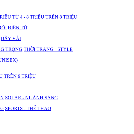
TRIỆU
TỪ 4 - 8 TRIỆU
TRÊN 8 TRIỆU
RỜI
ĐIỆN TỬ
DÂY VẢI
NG TRỌNG
THỜI TRANG - STYLE
UNISEX)
ỆU
TRÊN 9 TRIỆU
IN
SOLAR - NL ÁNH SÁNG
NG
SPORTS - THỂ THAO