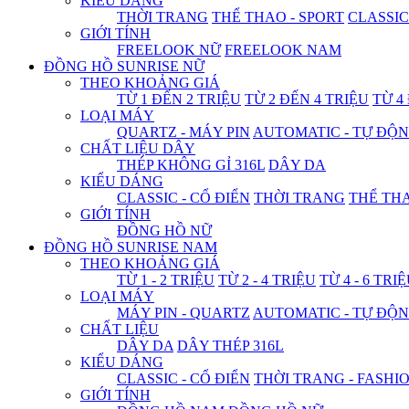
KIỂU DÁNG
THỜI TRANG
THỂ THAO - SPORT
CLASSIC
GIỚI TÍNH
FREELOOK NỮ
FREELOOK NAM
ĐỒNG HỒ SUNRISE NỮ
THEO KHOẢNG GIÁ
TỪ 1 ĐẾN 2 TRIỆU
TỪ 2 ĐẾN 4 TRIỆU
TỪ 4
LOẠI MÁY
QUARTZ - MÁY PIN
AUTOMATIC - TỰ ĐỘ
CHẤT LIỆU DÂY
THÉP KHÔNG GỈ 316L
DÂY DA
KIỂU DÁNG
CLASSIC - CỔ ĐIỂN
THỜI TRANG
THỂ THA
GIỚI TÍNH
ĐỒNG HỒ NỮ
ĐỒNG HỒ SUNRISE NAM
THEO KHOẢNG GIÁ
TỪ 1 - 2 TRIỆU
TỪ 2 - 4 TRIỆU
TỪ 4 - 6 TRI
LOẠI MÁY
MÁY PIN - QUARTZ
AUTOMATIC - TỰ ĐỘ
CHẤT LIỆU
DÂY DA
DÂY THÉP 316L
KIỂU DÁNG
CLASSIC - CỔ ĐIỂN
THỜI TRANG - FASHI
GIỚI TÍNH