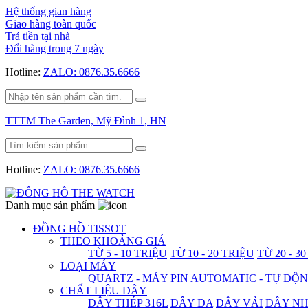
Hệ thống gian hàng
Giao hàng toàn quốc
Trả tiền tại nhà
Đổi hàng trong 7 ngày
Hotline:
ZALO: 0876.35.6666
TTTM The Garden, Mỹ Đình 1, HN
Hotline:
ZALO: 0876.35.6666
Danh mục sản phẩm
ĐỒNG HỒ TISSOT
THEO KHOẢNG GIÁ
TỪ 5 - 10 TRIỆU
TỪ 10 - 20 TRIỆU
TỪ 20 - 3
LOẠI MÁY
QUARTZ - MÁY PIN
AUTOMATIC - TỰ ĐỘ
CHẤT LIỆU DÂY
DÂY THÉP 316L
DÂY DA
DÂY VẢI
DÂY N