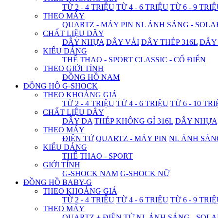
TỪ 2 - 4 TRIỆU
TỪ 4 - 6 TRIỆU
TỪ 6 - 9 TRI
THEO MÁY
QUARTZ - MÁY PIN
NL ÁNH SÁNG - SOLA
CHẤT LIỆU DÂY
DÂY NHỰA
DÂY VẢI
DÂY THÉP 316L
DÂY
KIỂU DÁNG
THỂ THAO - SPORT
CLASSIC - CỔ ĐIỂN
THEO GIỚI TÍNH
ĐỒNG HỒ NAM
ĐỒNG HỒ G-SHOCK
THEO KHOẢNG GIÁ
TỪ 2 - 4 TRIỆU
TỪ 4 - 6 TRIỆU
TỪ 6 - 10 TR
CHẤT LIỆU DÂY
DÂY DA
THÉP KHÔNG GỈ 316L
DÂY NHỰA
THEO MÁY
ĐIỆN TỬ
QUARTZ - MÁY PIN
NL ÁNH SÁN
KIỂU DÁNG
THỂ THAO - SPORT
GIỚI TÍNH
G-SHOCK NAM
G-SHOCK NỮ
ĐỒNG HỒ BABY-G
THEO KHOẢNG GIÁ
TỪ 2 - 4 TRIỆU
TỪ 4 - 6 TRIỆU
TỪ 6 - 9 TRI
THEO MÁY
QUARTZ + ĐIỆN TỬ
NL ÁNH SÁNG - SOLA