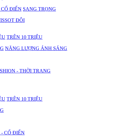
- CỔ ĐIỂN
SANG TRỌNG
ISSOT ĐÔI
IỆU
TRÊN 10 TRIỆU
NG
NĂNG LƯỢNG ÁNH SÁNG
SHION - THỜI TRANG
IỆU
TRÊN 10 TRIỆU
NG
 - CỔ ĐIỂN