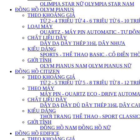
OLIMPIA STAR NỮ
OLYMPIA STAR NAM
ĐỒNG HỒ OLYM PIANUS
THEO KHOẢNG GIÁ
TỪ 2 - 4 TRIỆU
TỪ 4 - 6 TRIỆU
TỪ 6 - 10 TR
LOẠI MÁY
QUARTZ - MÁY PIN
AUTOMATIC - TỰ ĐỘ
CHẤT LIỆU DÂY
DÂY DA
DÂY THÉP 316L
DÂY NHỰA
KIỂU DÁNG
SPORTS - THỂ THAO
BASIC - CỔ ĐIỂN
THỜ
GIỚI TÍNH
OLYM PIANUS NAM
OLYM PIANUS NỮ
ĐỒNG HỒ CITIZEN
THEO KHOẢNG GIÁ
TỪ 2 - 5 TRIỆU
TỪ 5 - 8 TRIỆU
TỪ 8 - 12 TR
THEO MÁY
MÁY PIN - QUARTZ
ECO - DRIVE
AUTOMAT
CHẤT LIỆU DÂY
DÂY DA
DÂY DÙ
DÂY THÉP 316L
DÂY CA
KIỂU DÁNG
THỜI TRANG
THỂ THAO - SPORT
CLASSIC
GIỚI TÍNH
ĐỒNG HỒ NAM
ĐỒNG HỒ NỮ
ĐỒNG HỒ EDIFICE
THEO KHOẢNG GIÁ