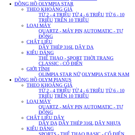
ĐỒNG HỒ OLYMPIA STAR
THEO KHOẢNG GIÁ
TỪ 2 - 4 TRIỆU
TỪ 4 - 6 TRIỆU
TỪ 6 - 10
TRIỆU
TRÊN 10 TRIỆU
LOẠI MÁY
QUARTZ - MÁY PIN
AUTOMATIC - TỰ
ĐỘNG
CHẤT LIỆU
DÂY THÉP 316L
DÂY DA
KIỂU DÁNG
THỂ THAO - SPORT
THỜI TRANG
CLASSIC - CỔ ĐIỂN
GIỚI TÍNH
OLIMPIA STAR NỮ
OLYMPIA STAR NAM
ĐỒNG HỒ OLYM PIANUS
THEO KHOẢNG GIÁ
TỪ 2 - 4 TRIỆU
TỪ 4 - 6 TRIỆU
TỪ 6 - 10
TRIỆU
TRÊN 10 TRIỆU
LOẠI MÁY
QUARTZ - MÁY PIN
AUTOMATIC - TỰ
ĐỘNG
CHẤT LIỆU DÂY
DÂY DA
DÂY THÉP 316L
DÂY NHỰA
KIỂU DÁNG
SPORTS - THỂ THAO
BASIC - CỔ ĐIỂN