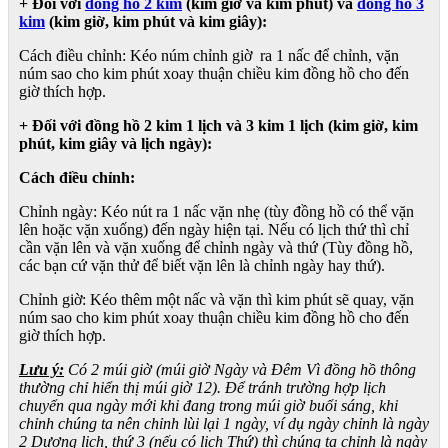
+ Đối với
đồng hồ 2 kim
(kim giờ và kim phút) và
đồng hồ 3
kim
(kim giờ, kim phút và kim giây):
Cách điều chỉnh: Kéo núm chỉnh giờ ra 1 nấc để chỉnh, vặn
núm sao cho kim phút xoay thuận chiều kim đồng hồ cho đến
giờ thích hợp.
+ Đối với đồng hồ 2 kim 1 lịch và 3 kim 1 lịch (kim giờ, kim
phút, kim giây và lịch ngày):
Cách điều chỉnh:
Chỉnh ngày: Kéo nút ra 1 nấc vặn nhẹ (tùy đồng hồ có thể vặn
lên hoặc vặn xuống) đến ngày hiện tại. Nếu có lịch thứ thì chỉ
cần vặn lên và vặn xuống để chỉnh ngày và thứ (Tùy đồng hồ,
các bạn cứ vặn thử để biết vặn lên là chỉnh ngày hay thứ).
Chỉnh giờ: Kéo thêm một nấc và vặn thì kim phút sẽ quay, vặn
núm sao cho kim phút xoay thuận chiều kim đồng hồ cho đến
giờ thích hợp.
Lưu ý:
Có 2 múi giờ (múi giờ Ngày và Đêm Vì đồng hồ thông
thường chỉ hiển thị múi giờ 12). Để tránh trường hợp lịch
chuyển qua ngày mới khi đang trong múi giờ buổi sáng, khi
chỉnh chúng ta nên chỉnh lùi lại 1 ngày, ví dụ ngày chỉnh là ngày
2 Dương lịch, thứ 3 (nếu có lịch Thứ) thì chúng ta chỉnh là ngày