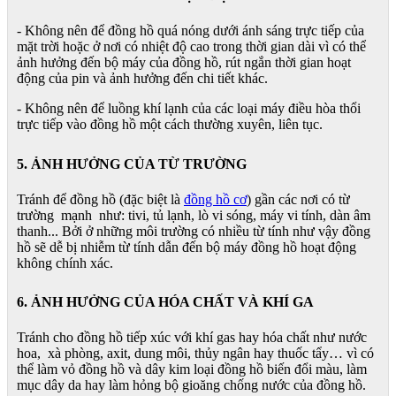
- Không nên để đồng hồ quá nóng dưới ánh sáng trực tiếp của
mặt trời hoặc ở nơi có nhiệt độ cao trong thời gian dài vì có thể
ảnh hưởng đến bộ máy của đồng hồ, rút ngắn thời gian hoạt
động của pin và ảnh hưởng đến chi tiết khác.
- Không nên để luồng khí lạnh của các loại máy điều hòa thổi
trực tiếp vào đồng hồ một cách thường xuyên, liên tục.
5. ẢNH HƯỞNG CỦA TỪ TRƯỜNG
Tránh để đồng hồ (đặc biệt là
đồng hồ cơ
) gần các nơi có từ
trường mạnh như: tivi, tủ lạnh, lò vi sóng, máy vi tính, dàn âm
thanh... Bởi ở những môi trường có nhiều từ tính như vậy đồng
hồ sẽ dễ bị nhiễm từ tính dẫn đến bộ máy đồng hồ hoạt động
không chính xác.
6. ẢNH HƯỞNG CỦA HÓA CHẤT VÀ KHÍ GA
Tránh cho đồng hồ tiếp xúc với khí gas hay hóa chất như nước
hoa, xà phòng, axit, dung môi, thủy ngân hay thuốc tẩy… vì có
thể làm vỏ đồng hồ và dây kim loại đồng hồ biến đổi màu, làm
mục dây da hay làm hỏng bộ gioăng chống nước của đồng hồ.