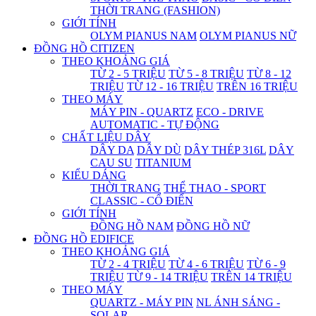
THỜI TRANG (FASHION)
GIỚI TÍNH
OLYM PIANUS NAM
OLYM PIANUS NỮ
ĐỒNG HỒ CITIZEN
THEO KHOẢNG GIÁ
TỪ 2 - 5 TRIỆU
TỪ 5 - 8 TRIỆU
TỪ 8 - 12
TRIỆU
TỪ 12 - 16 TRIỆU
TRÊN 16 TRIỆU
THEO MÁY
MÁY PIN - QUARTZ
ECO - DRIVE
AUTOMATIC - TỰ ĐỘNG
CHẤT LIỆU DÂY
DÂY DA
DÂY DÙ
DÂY THÉP 316L
DÂY
CAU SU
TITANIUM
KIỂU DÁNG
THỜI TRANG
THỂ THAO - SPORT
CLASSIC - CỔ ĐIỂN
GIỚI TÍNH
ĐỒNG HỒ NAM
ĐỒNG HỒ NỮ
ĐỒNG HỒ EDIFICE
THEO KHOẢNG GIÁ
TỪ 2 - 4 TRIỆU
TỪ 4 - 6 TRIỆU
TỪ 6 - 9
TRIỆU
TỪ 9 - 14 TRIỆU
TRÊN 14 TRIỆU
THEO MÁY
QUARTZ - MÁY PIN
NL ÁNH SÁNG -
SOLAR