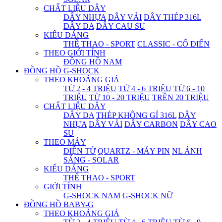
CHẤT LIỆU DÂY
DÂY NHỰA
DÂY VẢI
DÂY THÉP 316L
DÂY DA
DÂY CAU SU
KIỂU DÁNG
THỂ THAO - SPORT
CLASSIC - CỔ ĐIỂN
THEO GIỚI TÍNH
ĐỒNG HỒ NAM
ĐỒNG HỒ G-SHOCK
THEO KHOẢNG GIÁ
TỪ 2 - 4 TRIỆU
TỪ 4 - 6 TRIỆU
TỪ 6 - 10
TRIỆU
TỪ 10 - 20 TRIỆU
TRÊN 20 TRIỆU
CHẤT LIỆU DÂY
DÂY DA
THÉP KHÔNG GỈ 316L
DÂY
NHỰA
DÂY VẢI
DÂY CARBON
DÂY CAO
SU
THEO MÁY
ĐIỆN TỬ
QUARTZ - MÁY PIN
NL ÁNH
SÁNG - SOLAR
KIỂU DÁNG
THỂ THAO - SPORT
GIỚI TÍNH
G-SHOCK NAM
G-SHOCK NỮ
ĐỒNG HỒ BABY-G
THEO KHOẢNG GIÁ