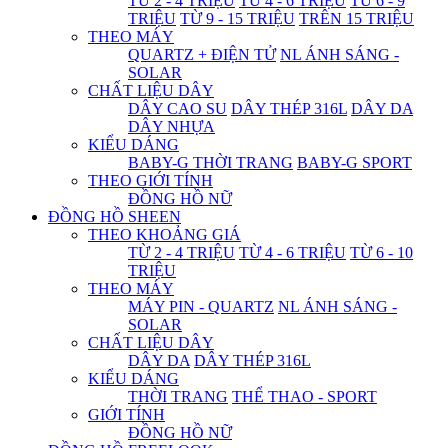
TỪ 2 - 4 TRIỆU
TỪ 4 - 6 TRIỆU
TỪ 6 - 9
TRIỆU
TỪ 9 - 15 TRIỆU
TRÊN 15 TRIỆU
THEO MÁY
QUARTZ + ĐIỆN TỬ
NL ÁNH SÁNG -
SOLAR
CHẤT LIỆU DÂY
DÂY CAO SU
DÂY THÉP 316L
DÂY DA
DÂY NHỰA
KIỂU DÁNG
BABY-G THỜI TRANG
BABY-G SPORT
THEO GIỚI TÍNH
ĐỒNG HỒ NỮ
ĐỒNG HỒ SHEEN
THEO KHOẢNG GIÁ
TỪ 2 - 4 TRIỆU
TỪ 4 - 6 TRIỆU
TỪ 6 - 10
TRIỆU
THEO MÁY
MÁY PIN - QUARTZ
NL ÁNH SÁNG -
SOLAR
CHẤT LIỆU DÂY
DÂY DA
DÂY THÉP 316L
KIỂU DÁNG
THỜI TRANG
THỂ THAO - SPORT
GIỚI TÍNH
ĐỒNG HỒ NỮ