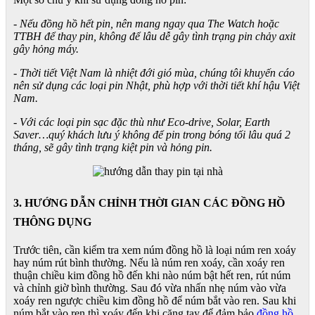
- Nếu đồng hồ hết pin, nên mang ngay qua The Watch hoặc
TTBH để thay pin, không để lâu dễ gây tình trạng pin chảy axit
gây hỏng máy.
- Thời tiết Việt Nam là nhiệt đới gió mùa, chúng tôi khuyến cáo
nên sử dụng các loại pin Nhật, phù hợp với thời tiết khí hậu Việt
Nam.
- Với các loại pin sạc đặc thù như Eco-drive, Solar, Earth
Saver…quý khách lưu ý không để pin trong bóng tối lâu quá 2
tháng, sẽ gây tình trạng kiệt pin và hỏng pin.
3. HƯỚNG DẪN CHỈNH THỜI GIAN CÁC ĐỒNG HỒ
THÔNG DỤNG
Trước tiên, cần kiểm tra xem núm đồng hồ là loại núm ren xoáy
hay núm rút bình thường. Nếu là núm ren xoáy, cần xoáy ren
thuận chiều kim đồng hồ đến khi nào núm bật hết ren, rút núm
và chỉnh giờ bình thường. Sau đó vừa nhấn nhẹ núm vào vừa
xoáy ren ngược chiều kim đồng hồ để núm bắt vào ren. Sau khi
núm bắt vào ren thì xoáy đến khi căng tay để đảm bảo
đồng hồ