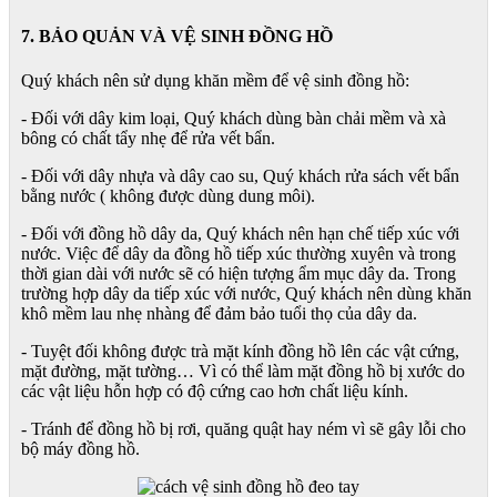
7. BẢO QUẢN VÀ VỆ SINH ĐỒNG HỒ
Quý khách nên sử dụng khăn mềm để vệ sinh đồng hồ:
- Đối với dây kim loại, Quý khách dùng bàn chải mềm và xà
bông có chất tẩy nhẹ để rửa vết bẩn.
- Đối với dây nhựa và dây cao su, Quý khách rửa sách vết bẩn
bằng nước ( không được dùng dung môi).
- Đối với đồng hồ dây da, Quý khách nên hạn chế tiếp xúc với
nước. Việc để dây da đồng hồ tiếp xúc thường xuyên và trong
thời gian dài với nước sẽ có hiện tượng ẩm mục dây da. Trong
trường hợp dây da tiếp xúc với nước, Quý khách nên dùng khăn
khô mềm lau nhẹ nhàng để đảm bảo tuổi thọ của dây da.
- Tuyệt đối không được trà mặt kính đồng hồ lên các vật cứng,
mặt đường, mặt tường… Vì có thể làm mặt đồng hồ bị xước do
các vật liệu hỗn hợp có độ cứng cao hơn chất liệu kính.
- Tránh để đồng hồ bị rơi, quăng quật hay ném vì sẽ gây lỗi cho
bộ máy đồng hồ.