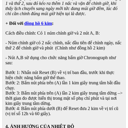
1 và thứ 2, sau đó kéo ra thêm 1 nấc và vặn để chỉnh giờ, khi
thấy lịch chuyển sang ngày mới tức đang múi giờ đêm, lúc đó
chỉ cần chỉnh đúng múi giờ hiện tại là được.
+ Đối với
đồng hồ 6 kim
:
Cách điều chỉnh: Có 1 núm chỉnh giờ và 2 nút A, B:
- Núm chỉnh giờ có 2 nấc chỉnh, nấc đầu tiên để chỉnh ngày, nấc
thứ 2 để chỉnh giờ và phút (Chỉnh như đồng hồ 2 kim)
- Nút A,B sử dụng cho chức năng bấm giờ Chronograph như
sau:
Bước 1: Nhấn nút Reset (B) về vị trí ban đầu, trước khi thực
hiện chức năng bấm giờ thể thao.
Bước 2: Bấm nút phía trên (A) lần 1 kim giây trung tâm bắt đầu
chạy.
Bước 3: Bấm nút phía trên (A) lần 2 kim giây trung tâm dừng –>
thời gian đo được hiển thị trong mặt số phụ chỉ phút và tại nơi
kim giây trung tâm dừng.
Bước 4: Bấm nút phía dưới (B) để Reset đưa 2 kim về vị trí cũ
(vị trí số 12h và 60 giây).
4. ẢNH HƯỞNG CỦA NHIỆT ĐỘ