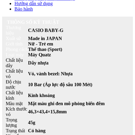
Hướng dẫn sử dụng
Bảo hành
THÔNG SỐ KỸ THUẬT
Thương
CASIO BABY-G
hiệu
Xuất sứ
Made in JAPAN
Giới tính
Nữ - Trẻ em
Phong cách
Thể thao (Sport)
Loại máy
Máy Quatz
Chất liệu
Dây nhựa
dây
Chất liệu
Vỏ, vành bezel: Nhựa
vỏ
Độ chịu
10 Bar (Áp lực độ sâu 100 Mét)
nước
Chất liệu
Kính khoáng
kính
Màu mặt
Mặt màu ghi đen mô phỏng biển đêm
Kích thước
46,3×43,4×15,8mm
vỏ
Trọng
45g
lượng
Trạng thái
Có hàng