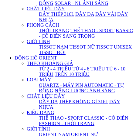
ĐỘNG
SOLAR - NL ÁNH SÁNG
CHẤT LIỆU DÂY
DÂY THÉP 316L
DÂY DA
DÂY VẢI
DÂY
NHỰA
PHONG CÁCH
THỜI TRANG
THỂ THAO - SPORT
BASSIC
- CỔ ĐIỂN
SANG TRỌNG
GIỚI TÍNH
TISSOT NAM
TISSOT NỮ
TISSOT UNISEX
TISSOT ĐÔI
ĐỒNG HỒ ORIENT
THEO KHOẢNG GIÁ
TỪ 2 - 4 TRIỆU
TỪ 4 - 6 TRIỆU
TỪ 6 - 10
TRIỆU
TRÊN 10 TRIỆU
LOẠI MÁY
QUARTZ - MÁY PIN
AUTOMATIC - TỰ
ĐỘNG
NĂNG LƯỢNG ÁNH SÁNG
CHẤT LIỆU DÂY
DÂY DA
THÉP KHÔNG GỈ 316L
DÂY
NHỰA
KIỂU DÁNG
THỂ THAO - SPORT
CLASSIC - CỔ ĐIỂN
FASHION - THỜI TRANG
GIỚI TÍNH
ORIENT NAM
ORIENT NỮ