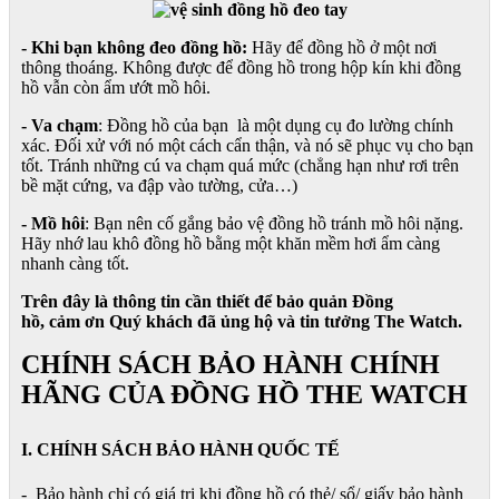
- Khi bạn không đeo đồng hồ:
Hãy để đồng hồ ở một nơi
thông thoáng. Không được để đồng hồ trong hộp kín khi đồng
hồ vẫn còn ẩm ướt mồ hôi.
- Va chạm
: Đồng hồ của bạn là một dụng cụ đo lường chính
xác. Đối xử với nó một cách cẩn thận, và nó sẽ phục vụ cho bạn
tốt. Tránh những cú va chạm quá mức (chẳng hạn như rơi trên
bề mặt cứng, va đập vào tường, cửa…)
- Mồ hôi
: Bạn nên cố gắng bảo vệ đồng hồ tránh mồ hôi nặng.
Hãy nhớ lau khô đồng hồ bằng một khăn mềm hơi ẩm càng
nhanh càng tốt.
Trên đây là thông tin cần thiết để bảo quản Đồng
hồ, cảm ơn Quý khách đã ủng hộ và tin tưởng The Watch.
CHÍNH SÁCH BẢO HÀNH CHÍNH
HÃNG CỦA ĐỒNG HỒ THE WATCH
I. CHÍNH SÁCH BẢO HÀNH QUỐC TẾ
- Bảo hành chỉ có giá trị khi đồng hồ có thẻ/ sổ/ giấy bảo hành