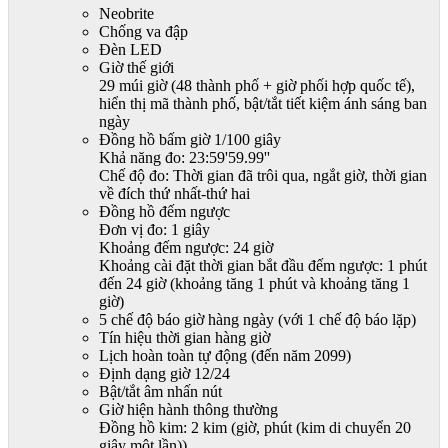
Neobrite
Chống va đập
Đèn LED
Giờ thế giới
29 múi giờ (48 thành phố + giờ phối hợp quốc tế),
hiển thị mã thành phố, bật/tắt tiết kiệm ánh sáng ban
ngày
Đồng hồ bấm giờ 1/100 giây
Khả năng đo: 23:59'59.99''
Chế độ đo: Thời gian đã trôi qua, ngắt giờ, thời gian
về đích thứ nhất-thứ hai
Đồng hồ đếm ngược
Đơn vị đo: 1 giây
Khoảng đếm ngược: 24 giờ
Khoảng cài đặt thời gian bắt đầu đếm ngược: 1 phút
đến 24 giờ (khoảng tăng 1 phút và khoảng tăng 1
giờ)
5 chế độ báo giờ hàng ngày (với 1 chế độ báo lặp)
Tín hiệu thời gian hàng giờ
Lịch hoàn toàn tự động (đến năm 2099)
Định dạng giờ 12/24
Bật/tắt âm nhấn nút
Giờ hiện hành thông thường
Đồng hồ kim: 2 kim (giờ, phút (kim di chuyển 20
giây một lần))