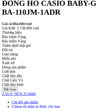
ĐỒNG HỒ CASIO BABY-G
BA-110JM-1ADR
Giá:
4.984.000 vnđ
Giá KM:
3.738.000 vnđ
Thương hiệu
Bảo hành Vàng
Bảo hiểm Vàng
Thẩm định thật giả
Đổi trả
Giao hàng
Miễn phí
Xuất xứ
Dòng sản phẩm
Giới tính
Chất liệu dây
Chất Liệu Vỏ
Chất liệu kính
Đặt mua
ZALO: 0876.35.6666
Chi tiết sản phẩm
Chúng tôi giúp gì được cho bạn