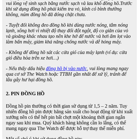
vui lòng vệ sinh sạch bằng nước sạch và lau khô đồng hồ.Trước
khi sử dụng đồng hồ phải kiểm tra vỏ, kính có bình thường
không, núm đồng hồ đã đóng chặt chưa.
- Tuyệt đối không đeo đồng hồ khi dùng nước nóng, tắm nóng
lạnh, xông hơi vì nhiệt độ thay đổi đột ngột, độ co giãn của vỏ
và gioăng khác nhau tạo nên khe hở để nước và hơi ẩm lọt vào
làm bẩn máy, giảm khả năng chống nước và dễ hỏng máy.
- Không để đồng hồ sát các cửa gió của máy lạnh (ví dụ: cửa
gió điều hòa trên xe hơi…)
- Nếu thấy dấu hiệu
đồng hồ bị vào nước
, vui lòng mang ngay
qua cơ sở The Watch hoặc TTBH gần nhất để xử lý, tránh để
lâu gây hư hại đồng hồ.
2. PIN ĐỒNG HỒ
Đồng hồ pin thường có thời gian sử dụng từ 1,5 – 2 năm. Tuy
nhiên đồng hồ pin được hãng sản xuất cho hoạt động từ khi xuất
xưởng nên có thể hết pin bất chợt một khoảng thời gian ngắn
ngay sau khi mua. Quý khách hàng không cần lo lắng, có thể
mang ngay qua The Watch để được hỗ trợ thay thế miễn phí.
Một số chú ý khi sử dụng đồng hồ pin: