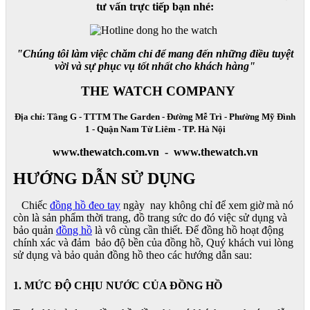
tư vấn trực tiếp bạn nhé:
"Chúng tôi làm việc chăm chỉ để mang đến những điều tuyệt
vời và sự phục vụ tốt nhất cho khách hàng"
THE WATCH COMPANY
Địa chỉ: Tầng G - TTTM The Garden - Đường Mễ Trì - Phường Mỹ Đình
1 - Quận Nam Từ Liêm - TP. Hà Nội
www.thewatch.com.vn - www.thewatch.vn
HƯỚNG DẪN SỬ DỤNG
Chiếc
đồng hồ đeo tay
ngày nay không chỉ để xem giờ mà nó
còn là sản phẩm thời trang, đồ trang sức do đó việc sử dụng và
bảo quản
đồng hồ
là vô cùng cần thiết. Để đồng hồ hoạt động
chính xác và đảm bảo độ bền của đồng hồ, Quý khách vui lòng
sử dụng và bảo quản đồng hồ theo các hướng dẫn sau:
1. MỨC ĐỘ CHỊU NƯỚC CỦA ĐỒNG HỒ