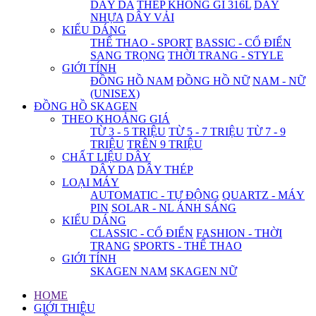
DÂY DA
THÉP KHÔNG GỈ 316L
DÂY
NHỰA
DÂY VẢI
KIỂU DÁNG
THỂ THAO - SPORT
BASSIC - CỔ ĐIỂN
SANG TRỌNG
THỜI TRANG - STYLE
GIỚI TÍNH
ĐỒNG HỒ NAM
ĐỒNG HỒ NỮ
NAM - NỮ
(UNISEX)
ĐỒNG HỒ SKAGEN
THEO KHOẢNG GIÁ
TỪ 3 - 5 TRIỆU
TỪ 5 - 7 TRIỆU
TỪ 7 - 9
TRIỆU
TRÊN 9 TRIỆU
CHẤT LIỆU DÂY
DÂY DA
DÂY THÉP
LOẠI MÁY
AUTOMATIC - TỰ ĐỘNG
QUARTZ - MÁY
PIN
SOLAR - NL ÁNH SÁNG
KIỂU DÁNG
CLASSIC - CỔ ĐIỂN
FASHION - THỜI
TRANG
SPORTS - THỂ THAO
GIỚI TÍNH
SKAGEN NAM
SKAGEN NỮ
HOME
GIỚI THIỆU