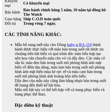
Khuyến
Có khuyến mại
mại
Bảo hành chính hãng 5 năm, 10 năm tại đồng hồ
Bảo hành
The Watch
Giao hàng
Ship C.O.D toàn quốc
Đổi trả
Trong vòng 7 ngày.
CÁC TÍNH NĂNG KHÁC:
Mẫu bổ sung mới này cho Dòng
baby-g BA-110
thịnh
hành được thực hiện với màu bán trong suốt rất được ưa
chuộng trên bãi biển và quá trình đúc màu hỗn hợp tạo
nên hoa văn chuyển màu cho vỏ và dây đeo. Các màu có
sẵn là: màu đen bán trong suốt mô phỏng hình ảnh mặt
biển về đêm dịu dàng, màu lam bán trong suốt mô phỏng
hình ảnh mặt biển mùa hè rực rỡ và màu cam bán trong
suốt mô phỏng hình ảnh hoàng hôn trên biển.
Dây đeo của mẫu này cũng làm bằng nhựa bán trong suốt
để mang đến thiết kế hài hòa.
Mẫu nổi bật này có thể kết hợp với cả trang phục biển và
trang phục thể thao.
Đặc điểm kỹ thuật