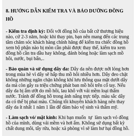
8. HƯỚNG DẪN KIỂM TRA VÀ BẢO DƯỠNG ĐỒNG
HỒ
- Kiểm tra định kỳ:
Đối với đồng hồ của bất cứ thương hiệu
nào, cứ 2-3 năm, hoặc khi thay pin, bạn nên mang đến các trung
tâm chăm sóc khách hàng chính hãng để kiểm tra chiếc đồng hồ
xem bộ phận nào bị mòn cần phải được thay thế, kiểm tra xem
đồng hồ cần tra dầu hay không, đánh bóng hoặc làm sạch mồ
hôi, nước, bụi bẩn,..
- Bảo quản và sử dụng dây da:
Dây da nên được nới lỏng hơn
trong mùa hè vì dây sẽ hấp thu mồ hôi nhiều hơn. Dây đeo chặt
không những ngăn chặn không khí lưu thông qua mặt dưới dây
da mà còn gây ra triệu chứng phát ban mồ hôi trên cổ tay. Nếu
dây da bị ẩm ướt do mồ hôi, lau khô với vải mềm loại thấm
nước. Tránh để đồng hồ trong ánh nắng trực tiếp. màu sắc dây
da có thể bị phai màu. Chúng tôi khuyên khách hàng nên thay
dây da ít nhất 1 năm 1 lần để đảm bảo vệ sinh và thẩm mỹ.
- Làm sạch vỏ/ mặt kính:
Khi bạn muốn tự làm sạch vỏ đồng
hồ của mình, dùng vải mềm và hơi ẩm. Không sử dụng bất kỳ
chất dung môi, tẩy rửa, hoặc xà phòng vì sẽ làm hư hại đồng hồ.