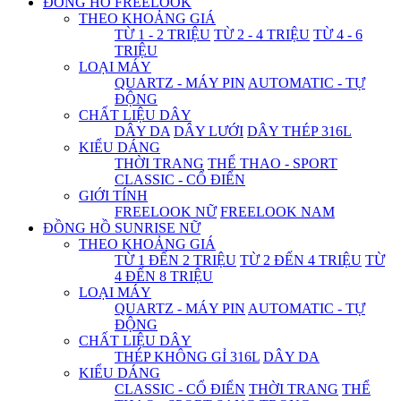
ĐỒNG HỒ FREELOOK
THEO KHOẢNG GIÁ
TỪ 1 - 2 TRIỆU
TỪ 2 - 4 TRIỆU
TỪ 4 - 6
TRIỆU
LOẠI MÁY
QUARTZ - MÁY PIN
AUTOMATIC - TỰ
ĐỘNG
CHẤT LIỆU DÂY
DÂY DA
DÂY LƯỚI
DÂY THÉP 316L
KIỂU DÁNG
THỜI TRANG
THỂ THAO - SPORT
CLASSIC - CỔ ĐIỂN
GIỚI TÍNH
FREELOOK NỮ
FREELOOK NAM
ĐỒNG HỒ SUNRISE NỮ
THEO KHOẢNG GIÁ
TỪ 1 ĐẾN 2 TRIỆU
TỪ 2 ĐẾN 4 TRIỆU
TỪ
4 ĐẾN 8 TRIỆU
LOẠI MÁY
QUARTZ - MÁY PIN
AUTOMATIC - TỰ
ĐỘNG
CHẤT LIỆU DÂY
THÉP KHÔNG GỈ 316L
DÂY DA
KIỂU DÁNG
CLASSIC - CỔ ĐIỂN
THỜI TRANG
THỂ