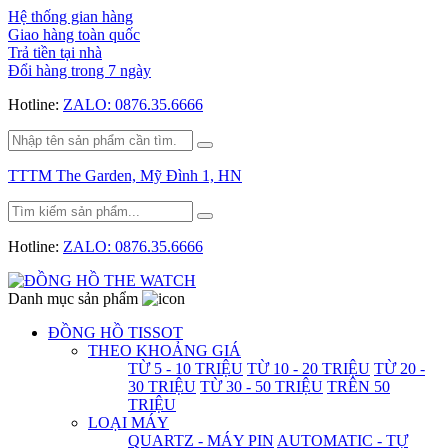
Hệ thống gian hàng
Giao hàng toàn quốc
Trả tiền tại nhà
Đổi hàng trong 7 ngày
Hotline:
ZALO: 0876.35.6666
TTTM The Garden, Mỹ Đình 1, HN
Hotline:
ZALO: 0876.35.6666
Danh mục sản phẩm
ĐỒNG HỒ TISSOT
THEO KHOẢNG GIÁ
TỪ 5 - 10 TRIỆU
TỪ 10 - 20 TRIỆU
TỪ 20 -
30 TRIỆU
TỪ 30 - 50 TRIỆU
TRÊN 50
TRIỆU
LOẠI MÁY
QUARTZ - MÁY PIN
AUTOMATIC - TỰ