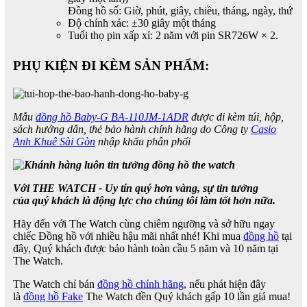
Đồng hồ số: Giờ, phút, giây, chiều, tháng, ngày, thứ
Độ chính xác: ±30 giây một tháng
Tuổi thọ pin xấp xỉ: 2 năm với pin SR726W × 2.
PHỤ KIỆN ĐI KÈM SẢN PHẨM:
Mẫu
đồng hồ Baby-G BA-110JM-1ADR
được đi kèm túi, hộp,
sách hướng dẫn, thẻ bảo hành chính hãng do Công ty
Casio
Anh Khuê Sài Gòn
nhập khẩu phân phối
Với THE WATCH - Uy tín quý hơn vàng, sự tin tưởng
của quý khách là động lực cho chúng tôi làm tốt hơn nữa.
Hãy đến với The Watch cùng chiêm ngưỡng và sở hữu ngay
chiếc Đồng hồ với nhiều hậu mãi nhất nhé! Khi mua
đồng hồ
tại
đây, Quý khách được bảo hành toàn cầu 5 năm và 10 năm tại
The Watch.
The Watch chỉ bán
đồng hồ chính hãng
, nếu phát hiện đây
là
đồng hồ Fake
The Watch đền Quý khách gấp 10 lần giá mua!