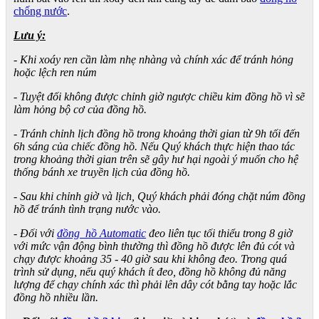
chống nước
.
Lưu ý:
- Khi xoáy ren cần làm nhẹ nhàng và chính xác để tránh hỏng
hoặc lệch ren núm
- Tuyệt đối không được chỉnh giờ ngược chiều kim đồng hồ vì sẽ
làm hỏng bộ cơ của đồng hồ.
- Tránh chỉnh lịch đồng hồ trong khoảng thời gian từ 9h tối đến
6h sáng của chiếc đồng hồ. Nếu Quý khách thực hiện thao tác
trong khoảng thời gian trên sẽ gây hư hại ngoài ý muốn cho hệ
thống bánh xe truyền lịch của đồng hồ.
- Sau khi chỉnh giờ và lịch, Quý khách phải đóng chặt núm đồng
hồ để tránh tình trạng nước vào.
- Đối với
đồng hồ Automatic
đeo liên tục tối thiểu trong 8 giờ
với mức vận động bình thường thì đồng hồ được lên đủ cót và
chạy được khoảng 35 - 40 giờ sau khi không đeo. Trong quá
trình sử dụng, nếu quý khách ít đeo, đồng hồ không đủ năng
lượng để chạy chính xác thì phải lên dây cót bằng tay hoặc lắc
đồng hồ nhiều lần.