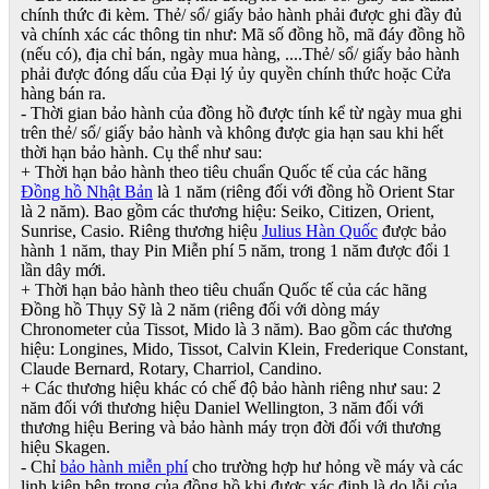
chính thức đi kèm. Thẻ/ sổ/ giấy bảo hành phải được ghi đầy đủ
và chính xác các thông tin như: Mã số đồng hồ, mã đáy đồng hồ
(nếu có), địa chỉ bán, ngày mua hàng, ....Thẻ/ sổ/ giấy bảo hành
phải được đóng dấu của Đại lý ủy quyền chính thức hoặc Cửa
hàng bán ra.
- Thời gian bảo hành của đồng hồ được tính kể từ ngày mua ghi
trên thẻ/ sổ/ giấy bảo hành và không được gia hạn sau khi hết
thời hạn bảo hành. Cụ thể như sau:
+ Thời hạn bảo hành theo tiêu chuẩn Quốc tế của các hãng
Đồng hồ Nhật Bản
là 1 năm (riêng đối với đồng hồ Orient Star
là 2 năm). Bao gồm các thương hiệu: Seiko, Citizen, Orient,
Sunrise, Casio. Riêng thương hiệu
Julius Hàn Quốc
được bảo
hành 1 năm, thay Pin Miễn phí 5 năm, trong 1 năm được đổi 1
lần dây mới.
+ Thời hạn bảo hành theo tiêu chuẩn Quốc tế của các hãng
Đồng hồ Thụy Sỹ là 2 năm (riêng đối với dòng máy
Chronometer của Tissot, Mido là 3 năm). Bao gồm các thương
hiệu: Longines, Mido, Tissot, Calvin Klein, Frederique Constant,
Claude Bernard, Rotary, Charriol, Candino.
+ Các thương hiệu khác có chế độ bảo hành riêng như sau: 2
năm đối với thương hiệu Daniel Wellington, 3 năm đối với
thương hiệu Bering và bảo hành máy trọn đời đối với thương
hiệu Skagen.
- Chỉ
bảo hành miễn phí
cho trường hợp hư hỏng về máy và các
linh kiện bên trong của đồng hồ khi được xác định là do lỗi của