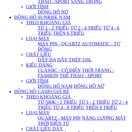
THAO - SPORT
SANG TRỌNG
GIỚI TÍNH
ĐỒNG HỒ NỮ
ĐỒNG HỒ SUNRISE NAM
THEO KHOẢNG GIÁ
TỪ 1 - 2 TRIỆU
TỪ 2 - 4 TRIỆU
TỪ 4 - 6
TRIỆU
TRÊN 6 TRIỆU
LOẠI MÁY
MÁY PIN - QUARTZ
AUTOMATIC - TỰ
ĐỘNG
CHẤT LIỆU
DÂY DA
DÂY THÉP 316L
KIỂU DÁNG
CLASSIC - CỔ ĐIỂN
THỜI TRANG -
FASHION
THỂ THAO - SPORT
GIỚI TÍNH
ĐỒNG HỒ NAM
ĐỒNG HỒ NỮ
ĐỒNG HỒ CASIO GIÁ RẺ
THEO KHOẢNG GIÁ
TỪ 500K - 1 TRIỆU
TỪ 1 - 2 TRIỆU
TỪ 2 - 4
TRIỆU
TỪ 4 - 8 TRIỆU
TRÊN 8 TRIỆU
LOẠI MÁY
QUARTZ - MÁY PIN
NĂNG LƯỢNG MẶT
TRỜI
ĐIỆN TỬ
CHẤT LIỆU DÂY